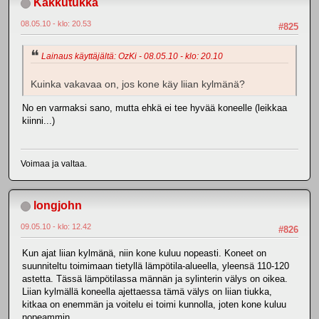
Kakkutukka
08.05.10 - klo: 20.53
#825
Lainaus käyttäjältä: OzKi - 08.05.10 - klo: 20.10
Kuinka vakavaa on, jos kone käy liian kylmänä?
No en varmaksi sano, mutta ehkä ei tee hyvää koneelle (leikkaa
kiinni...)
Voimaa ja valtaa.
longjohn
09.05.10 - klo: 12.42
#826
Kun ajat liian kylmänä, niin kone kuluu nopeasti. Koneet on
suunniteltu toimimaan tietyllä lämpötila-alueella, yleensä 110-120
astetta. Tässä lämpötilassa männän ja sylinterin välys on oikea.
Liian kylmällä koneella ajettaessa tämä välys on liian tiukka,
kitkaa on enemmän ja voitelu ei toimi kunnolla, joten kone kuluu
nopeammin.