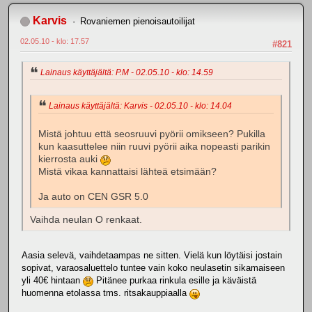
Karvis
Rovaniemen pienoisautoilijat
02.05.10 - klo: 17.57
#821
Lainaus käyttäjältä: P.M - 02.05.10 - klo: 14.59
Lainaus käyttäjältä: Karvis - 02.05.10 - klo: 14.04
Mistä johtuu että seosruuvi pyörii omikseen? Pukilla
kun kaasuttelee niin ruuvi pyörii aika nopeasti parikin
kierrosta auki
Mistä vikaa kannattaisi lähteä etsimään?
Ja auto on CEN GSR 5.0
Vaihda neulan O renkaat.
Aasia selevä, vaihdetaampas ne sitten. Vielä kun löytäisi jostain
sopivat, varaosaluettelo tuntee vain koko neulasetin sikamaiseen
yli 40€ hintaan
Pitänee purkaa rinkula esille ja käväistä
huomenna etolassa tms. ritsakauppiaalla