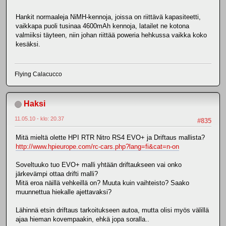
Hankit normaaleja NiMH-kennoja, joissa on riittävä kapasiteetti,
vaikkapa puoli tusinaa 4600mAh kennoja, latailet ne kotona
valmiiksi täyteen, niin johan riittää poweria hehkussa vaikka koko
kesäksi.
Flying Calacucco
Haksi
11.05.10 - klo: 20.37
#835
Mitä mieltä olette HPI RTR Nitro RS4 EVO+ ja Driftaus mallista?
http://www.hpieurope.com/rc-cars.php?lang=fi&cat=n-on
Soveltuuko tuo EVO+ malli yhtään driftaukseen vai onko
järkevämpi ottaa drifti malli?
Mitä eroa näillä vehkeillä on? Muuta kuin vaihteisto? Saako
muunnettua hiekalle ajettavaksi?
Lähinnä etsin driftaus tarkoitukseen autoa, mutta olisi myös välillä
ajaa hieman kovempaakin, ehkä jopa soralla..