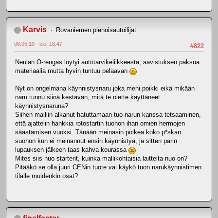
Karvis
Rovaniemen pienoisautoilijat
08.05.10 - klo: 16.47
#822
Neulan O-rengas löytyi autotarvikeliikkeestä, aavistuksen paksua
materiaalia mutta hyvin tuntuu pelaavan
Nyt on ongelmana käynnistysnaru joka meni poikki eikä mikään
naru tunnu siinä kestävän, mitä te olette käyttäneet
käynnistysnaruna?
Siihen malliin alkanut hatuttamaan tuo narun kanssa tetsaaminen,
että ajattelin hankkia rotostartin tuohon ihan omien hermojen
säästämisen vuoksi. Tänään meinasin polkea koko p*skan
suohon kun ei meinannut ensin käynnistyä, ja sitten parin
lupauksen jälkeen taas kahva kourassa
Mites siis nuo starterit, kuinka mallikohtaisia laitteita nuo on?
Pitääkö se olla juuri CENin tuote vai käykö tuon narukäynnistimen
tilalle muidenkin osat?