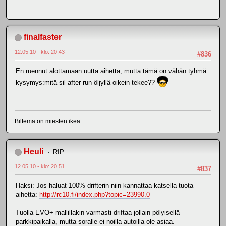
finalfaster
12.05.10 - klo: 20.43
#836
En ruennut alottamaan uutta aihetta, mutta tämä on vähän tyhmä
kysymys:mitä sil after run öljyllä oikein tekee??
Biltema on miesten ikea
Heuli
RIP
12.05.10 - klo: 20.51
#837
Haksi: Jos haluat 100% drifterin niin kannattaa katsella tuota
aihetta:
http://rc10.fi/index.php?topic=23990.0
Tuolla EVO+-mallillakin varmasti driftaa jollain pölyisellä
parkkipaikalla, mutta soralle ei noilla autoilla ole asiaa.