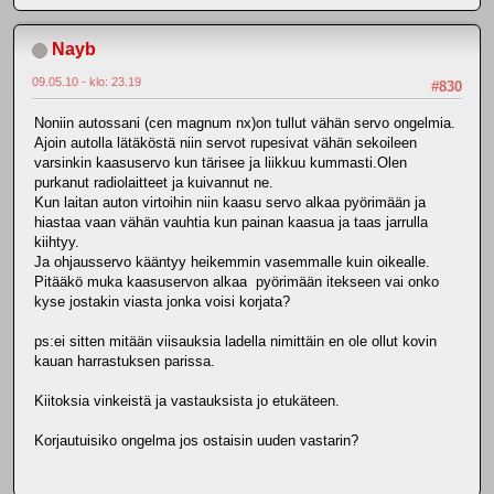
Nayb
09.05.10 - klo: 23.19
#830
Noniin autossani (cen magnum nx)on tullut vähän servo ongelmia.
Ajoin autolla lätäköstä niin servot rupesivat vähän sekoileen
varsinkin kaasuservo kun tärisee ja liikkuu kummasti.Olen
purkanut radiolaitteet ja kuivannut ne.
Kun laitan auton virtoihin niin kaasu servo alkaa pyörimään ja
hiastaa vaan vähän vauhtia kun painan kaasua ja taas jarrulla
kiihtyy.
Ja ohjausservo kääntyy heikemmin vasemmalle kuin oikealle.
Pitääkö muka kaasuservon alkaa pyörimään itekseen vai onko
kyse jostakin viasta jonka voisi korjata?
ps:ei sitten mitään viisauksia ladella nimittäin en ole ollut kovin
kauan harrastuksen parissa.
Kiitoksia vinkeistä ja vastauksista jo etukäteen.
Korjautuisiko ongelma jos ostaisin uuden vastarin?