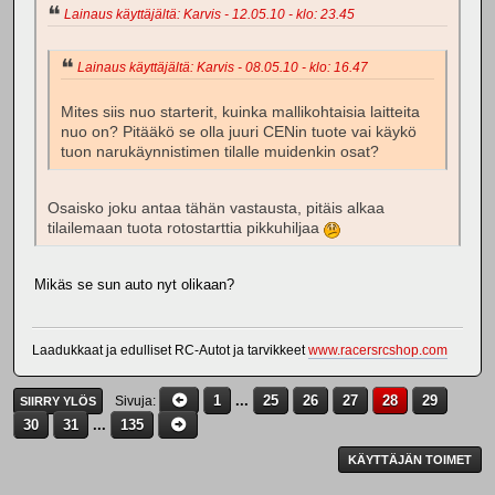
Lainaus käyttäjältä: Karvis - 12.05.10 - klo: 23.45
Lainaus käyttäjältä: Karvis - 08.05.10 - klo: 16.47
Mites siis nuo starterit, kuinka mallikohtaisia laitteita
nuo on? Pitääkö se olla juuri CENin tuote vai käykö
tuon narukäynnistimen tilalle muidenkin osat?
Osaisko joku antaa tähän vastausta, pitäis alkaa
tilailemaan tuota rotostarttia pikkuhiljaa
Mikäs se sun auto nyt olikaan?
Laadukkaat ja edulliset RC-Autot ja tarvikkeet
www.racersrcshop.com
1
...
25
26
27
28
29
Sivuja
SIIRRY YLÖS
30
31
...
135
KÄYTTÄJÄN TOIMET