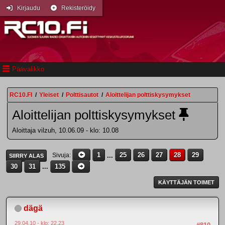
Kirjaudu
Rekisteröidy
Päävalikko
RC10.FI
/
Yleiset
/
Polttisautot
/
Aloittelijan polttiskysymykset
Aloittelijan polttiskysymykset
Aloittaja vilzuh, 10.06.09 - klo: 10.08
1
...
25
26
27
28
29
Sivuja
SIIRRY ALAS
30
31
...
135
KÄYTTÄJÄN TOIMET
dägä
29.04.10 - klo: 22.23