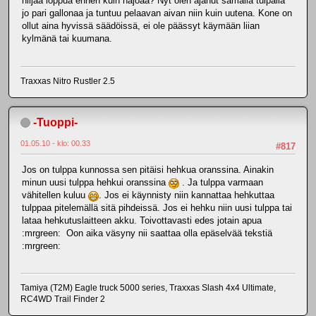
hiljaa loppua ennen kuin hajoaa? Nyt olen ajanut samalla tulpalla
jo pari gallonaa ja tuntuu pelaavan aivan niin kuin uutena. Kone on
ollut aina hyvissä säädöissä, ei ole päässyt käymään liian
kylmänä tai kuumana.
Traxxas Nitro Rustler 2.5
-Tuoppi-
01.05.10 - klo: 00.33
#817
Jos on tulppa kunnossa sen pitäisi hehkua oranssina. Ainakin
minun uusi tulppa hehkui oranssina
. Ja tulppa varmaan
vähitellen kuluu
. Jos ei käynnisty niin kannattaa hehkuttaa
tulppaa pitelemällä sitä pihdeissä. Jos ei hehku niin uusi tulppa tai
lataa hehkutuslaitteen akku. Toivottavasti edes jotain apua
:mrgreen: Oon aika väsyny nii saattaa olla epäselvää tekstiä
:mrgreen:
Tamiya (T2M) Eagle truck 5000 series, Traxxas Slash 4x4 Ultimate,
RC4WD Trail Finder 2