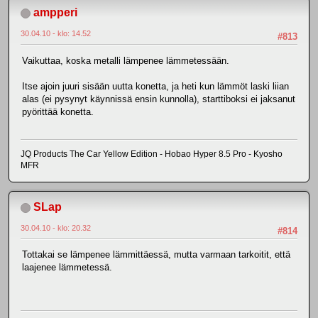
ampperi
30.04.10 - klo: 14.52
#813
Vaikuttaa, koska metalli lämpenee lämmetessään.
Itse ajoin juuri sisään uutta konetta, ja heti kun lämmöt laski liian
alas (ei pysynyt käynnissä ensin kunnolla), starttiboksi ei jaksanut
pyörittää konetta.
JQ Products The Car Yellow Edition - Hobao Hyper 8.5 Pro - Kyosho
MFR
SLap
30.04.10 - klo: 20.32
#814
Tottakai se lämpenee lämmittäessä, mutta varmaan tarkoitit, että
laajenee lämmetessä.