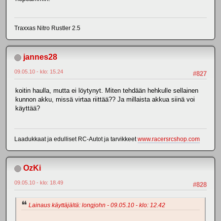
Traxxas Nitro Rustler 2.5
jannes28
09.05.10 - klo: 15.24
#827
koitin haulla, mutta ei löytynyt. Miten tehdään hehkulle sellainen
kunnon akku, missä virtaa riittää?? Ja millaista akkua siinä voi
käyttää?
Laadukkaat ja edulliset RC-Autot ja tarvikkeet
www.racersrcshop.com
OzKi
09.05.10 - klo: 18.49
#828
Lainaus käyttäjältä: longjohn - 09.05.10 - klo: 12.42