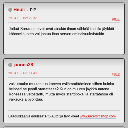
Heuli
RIP
29.04.10 - klo: 22.32
#811
Jotkut Sanwan servot ovat ainakin ilman sähköä todella jäykkiä
käännellä joten voi johtua ihan servon ominaisuuksistakin.
jannes28
30.04.10 - klo: 14.40
#812
vaikuttaako muuten tuo koneen esilämmittäminen siihen kuinka
helposti se pyörii startatessa? Kun on muuten jäykkä uutena.
Koneessa vetostartti, mutta myös starttipoksilla startatessa oli
vaikeuksia pyörittää.
Laadukkaat ja edulliset RC-Autot ja tarvikkeet
www.racersrcshop.com