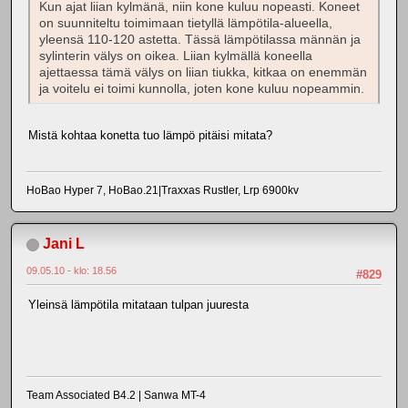
Kun ajat liian kylmänä, niin kone kuluu nopeasti. Koneet
on suunniteltu toimimaan tietyllä lämpötila-alueella,
yleensä 110-120 astetta. Tässä lämpötilassa männän ja
sylinterin välys on oikea. Liian kylmällä koneella
ajettaessa tämä välys on liian tiukka, kitkaa on enemmän
ja voitelu ei toimi kunnolla, joten kone kuluu nopeammin.
Mistä kohtaa konetta tuo lämpö pitäisi mitata?
HoBao Hyper 7, HoBao.21|Traxxas Rustler, Lrp 6900kv
Jani L
09.05.10 - klo: 18.56
#829
Yleinsä lämpötila mitataan tulpan juuresta
Team Associated B4.2 | Sanwa MT-4