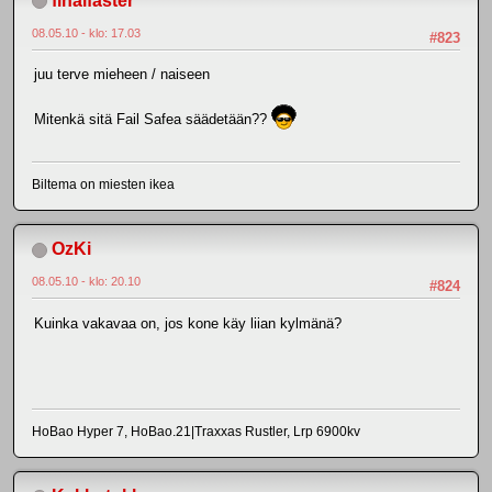
finalfaster
08.05.10 - klo: 17.03
#823
juu terve mieheen / naiseen
Mitenkä sitä Fail Safea säädetään??
Biltema on miesten ikea
OzKi
08.05.10 - klo: 20.10
#824
Kuinka vakavaa on, jos kone käy liian kylmänä?
HoBao Hyper 7, HoBao.21|Traxxas Rustler, Lrp 6900kv