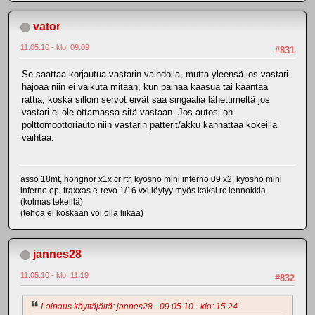
vator
11.05.10 - klo: 09.09
#831
Se saattaa korjautua vastarin vaihdolla, mutta yleensä jos vastari
hajoaa niin ei vaikuta mitään, kun painaa kaasua tai kääntää
rattia, koska silloin servot eivät saa singaalia lähettimeltä jos
vastari ei ole ottamassa sitä vastaan. Jos autosi on
polttomoottoriauto niin vastarin patterit/akku kannattaa kokeilla
vaihtaa.
asso 18mt, hongnor x1x cr rtr, kyosho mini inferno 09 x2, kyosho mini
inferno ep, traxxas e-revo 1/16 vxl löytyy myös kaksi rc lennokkia
(kolmas tekeillä)
(tehoa ei koskaan voi olla liikaa)
jannes28
11.05.10 - klo: 11.19
#832
Lainaus käyttäjältä: jannes28 - 09.05.10 - klo: 15.24