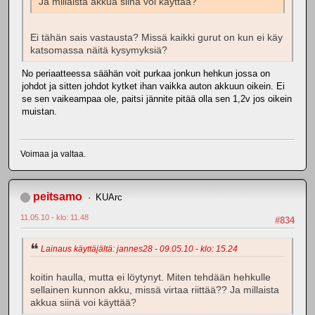
Ja millaista akkua siinä voi käyttää?
Ei tähän sais vastausta? Missä kaikki gurut on kun ei käy
katsomassa näitä kysymyksiä?
No periaatteessa säähän voit purkaa jonkun hehkun jossa on
johdot ja sitten johdot kytket ihan vaikka auton akkuun oikein. Ei
se sen vaikeampaa ole, paitsi jännite pitää olla sen 1,2v jos oikein
muistan.
Voimaa ja valtaa.
peitsamo
KUArc
11.05.10 - klo: 11.48
#834
Lainaus käyttäjältä: jannes28 - 09.05.10 - klo: 15.24
koitin haulla, mutta ei löytynyt. Miten tehdään hehkulle
sellainen kunnon akku, missä virtaa riittää?? Ja millaista
akkua siinä voi käyttää?