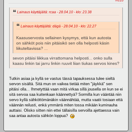
#810
Lainaus käyttäjältä: rcaa - 28.04.10 - klo: 23.38
Lainaus käyttäjältä: dägä - 28.04.10 - klo: 22.27
Kaasuservosta sellainen kysymys, että kun autosta
on sähköt pois niin pitäisikö sen olla helposti käsin
liikuteltavissa? ...
sevon pitäisi liikkua virrattomana helposti... onko sulla
kaasu linkin tai jarru linkin ruuvit liian tiukas servos kines?
Tutkin asiaa ja kyllä se vastus tässä tapauksessa tulee sieltä
servon sisältä. Sitä mun on vaikea tietää miten "jäykkä" sen
pitäisi olla... Ihmetyttää vaan mitä virkaa sillä jousella on kun se ei
sitä servoa saa kuitenkaan käännettyä? Sormilla kun vääntää niin
servo kyllä sähköttömänäkin väännähtää, mutta vaatii tosiaan että
väännän reilusti, enkä ymmärrä miten tossa mikään kuminauha
auttaisi. Olisko sitten niin ettei tällaisilla servoilla ajettaessa vain
saa antaa autosta sähkön loppua?