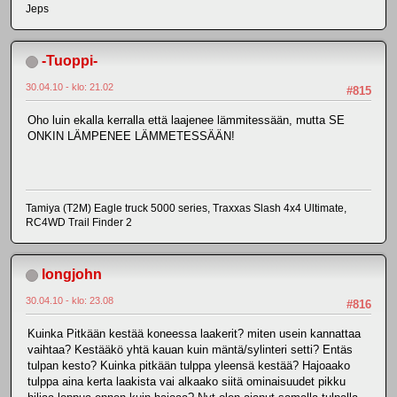
Jeps
-Tuoppi-
30.04.10 - klo: 21.02
#815
Oho luin ekalla kerralla että laajenee lämmitessään, mutta SE
ONKIN LÄMPENEE LÄMMETESSÄÄN!
Tamiya (T2M) Eagle truck 5000 series, Traxxas Slash 4x4 Ultimate,
RC4WD Trail Finder 2
longjohn
30.04.10 - klo: 23.08
#816
Kuinka Pitkään kestää koneessa laakerit? miten usein kannattaa
vaihtaa? Kestääkö yhtä kauan kuin mäntä/sylinteri setti? Entäs
tulpan kesto? Kuinka pitkään tulppa yleensä kestää? Hajoaako
tulppa aina kerta laakista vai alkaako siitä ominaisuudet pikku