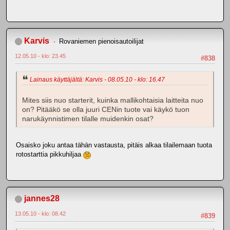
Karvis
Rovaniemen pienoisautoilijat
12.05.10 - klo: 23.45
#838
Lainaus käyttäjältä: Karvis - 08.05.10 - klo: 16.47
Mites siis nuo starterit, kuinka mallikohtaisia laitteita nuo
on? Pitääkö se olla juuri CENin tuote vai käykö tuon
narukäynnistimen tilalle muidenkin osat?
Osaisko joku antaa tähän vastausta, pitäis alkaa tilailemaan tuota
rotostarttia pikkuhiljaa
jannes28
13.05.10 - klo: 08.42
#839