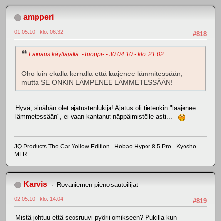
ampperi
01.05.10 - klo: 06.32
#818
Lainaus käyttäjältä: -Tuoppi- - 30.04.10 - klo: 21.02
Oho luin ekalla kerralla että laajenee lämmitessään,
mutta SE ONKIN LÄMPENEE LÄMMETESSÄÄN!
Hyvä, sinähän olet ajatustenlukija! Ajatus oli tietenkin "laajenee
lämmetessään", ei vaan kantanut näppäimistölle asti...
JQ Products The Car Yellow Edition - Hobao Hyper 8.5 Pro - Kyosho
MFR
Karvis
Rovaniemen pienoisautoilijat
02.05.10 - klo: 14.04
#819
Mistä johtuu että seosruuvi pyörii omikseen? Pukilla kun