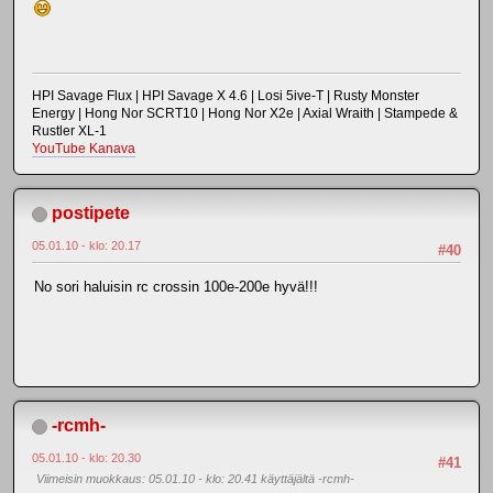
HPI Savage Flux | HPI Savage X 4.6 | Losi 5ive-T | Rusty Monster
Energy | Hong Nor SCRT10 | Hong Nor X2e | Axial Wraith | Stampede &
Rustler XL-1
YouTube Kanava
postipete
05.01.10 - klo: 20.17
#40
No sori haluisin rc crossin 100e-200e hyvä!!!
-rcmh-
05.01.10 - klo: 20.30
#41
Viimeisin muokkaus
: 05.01.10 - klo: 20.41 käyttäjältä -rcmh-