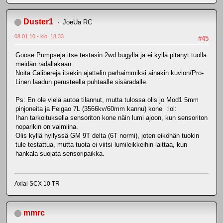
Duster1
JoeUa RC
08.01.10 - klo: 18.33
#45
Goose Pumpseja itse testasin 2wd bugyllä ja ei kyllä pitänyt tuolla
meidän radallakaan.
Noita Calibereja itsekin ajattelin parhaimmiksi ainakin kuvion/Pro-
Linen laadun perusteella puhtaalle sisäradalle.
Ps: En ole vielä autoa tilannut, mutta tulossa olis jo Mod1 5mm
pinjoneita ja Feigao 7L (3566kv/60mm kannu) kone :lol:
Ihan tarkoituksella sensoriton kone näin lumi ajoon, kun sensoriton
noparikin on valmiina.
Olis kyllä hyllyssä GM 9T delta (6T normi), joten eiköhän tuokin
tule testattua, mutta tuota ei viitsi lumileikkeihin laittaa, kun
hankala suojata sensoripaikka.
Axial SCX 10 TR
mmrc