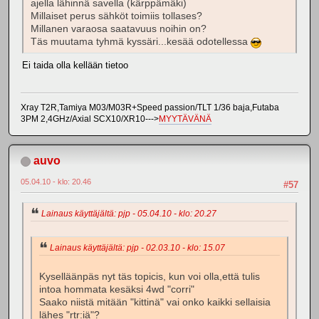
ajella lähinnä savella (kärppämäki)
Millaiset perus sähköt toimiis tollases?
Millanen varaosa saatavuus noihin on?
Täs muutama tyhmä kyssäri...kesää odotellessa
Ei taida olla kellään tietoo
Xray T2R,Tamiya M03/M03R+Speed passion/TLT 1/36 baja,Futaba
3PM 2,4GHz/Axial SCX10/XR10--->
MYYTÄVÄNÄ
auvo
05.04.10 - klo: 20.46
#57
Lainaus käyttäjältä: pjp - 05.04.10 - klo: 20.27
Lainaus käyttäjältä: pjp - 02.03.10 - klo: 15.07
Kyselläänpäs nyt täs topicis, kun voi olla,että tulis
intoa hommata kesäksi 4wd "corri"
Saako niistä mitään "kittinä" vai onko kaikki sellaisia
lähes "rtr:iä"?