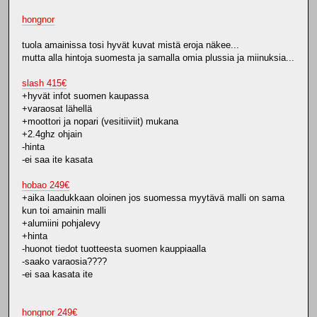
hongnor
tuola amainissa tosi hyvät kuvat mistä eroja näkee...
mutta alla hintoja suomesta ja samalla omia plussia ja miinuksia...
slash 415€
+hyvät infot suomen kaupassa
+varaosat lähellä
+moottori ja nopari (vesitiiviit) mukana
+2.4ghz ohjain
-hinta
-ei saa ite kasata
hobao 249€
+aika laadukkaan oloinen jos suomessa myytävä malli on sama
kun toi amainin malli
+alumiini pohjalevy
+hinta
-huonot tiedot tuotteesta suomen kauppiaalla
-saako varaosia????
-ei saa kasata ite
hongnor 249€