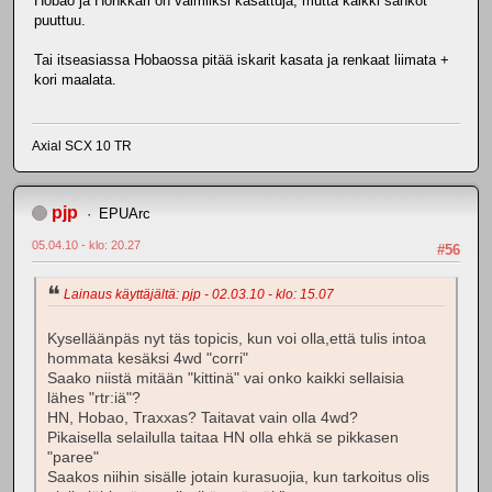
Hobao ja Honkkari on valmiiksi kasattuja, mutta kaikki sähköt
puuttuu.
Tai itseasiassa Hobaossa pitää iskarit kasata ja renkaat liimata +
kori maalata.
Axial SCX 10 TR
pjp
EPUArc
05.04.10 - klo: 20.27
#56
Lainaus käyttäjältä: pjp - 02.03.10 - klo: 15.07
Kyselläänpäs nyt täs topicis, kun voi olla,että tulis intoa
hommata kesäksi 4wd "corri"
Saako niistä mitään "kittinä" vai onko kaikki sellaisia
lähes "rtr:iä"?
HN, Hobao, Traxxas? Taitavat vain olla 4wd?
Pikaisella selailulla taitaa HN olla ehkä se pikkasen
"paree"
Saakos niihin sisälle jotain kurasuojia, kun tarkoitus olis