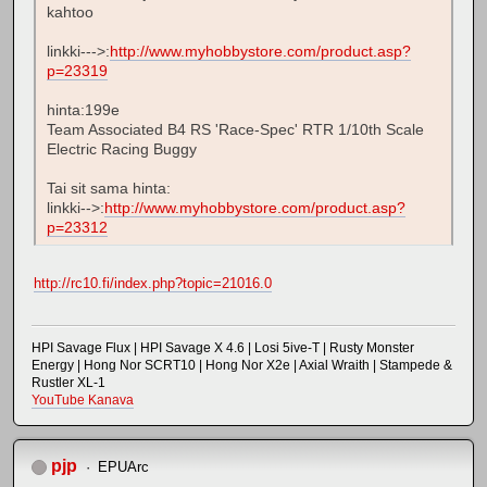
kahtoo
linkki--->:
http://www.myhobbystore.com/product.asp?
p=23319
hinta:199e
Team Associated B4 RS 'Race-Spec' RTR 1/10th Scale
Electric Racing Buggy
Tai sit sama hinta:
linkki-->:
http://www.myhobbystore.com/product.asp?
p=23312
http://rc10.fi/index.php?topic=21016.0
HPI Savage Flux | HPI Savage X 4.6 | Losi 5ive-T | Rusty Monster
Energy | Hong Nor SCRT10 | Hong Nor X2e | Axial Wraith | Stampede &
Rustler XL-1
YouTube Kanava
pjp
EPUArc