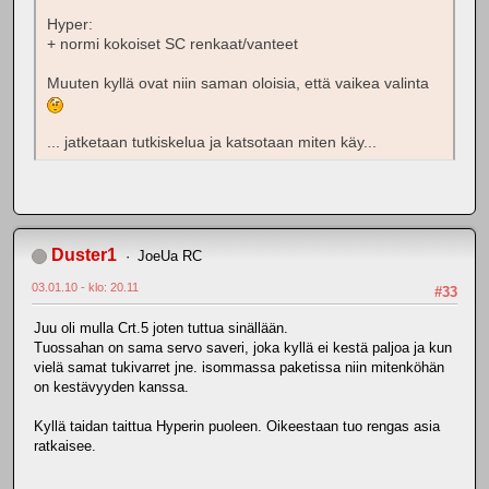
Hyper:
+ normi kokoiset SC renkaat/vanteet
Muuten kyllä ovat niin saman oloisia, että vaikea valinta
... jatketaan tutkiskelua ja katsotaan miten käy...
Duster1
JoeUa RC
03.01.10 - klo: 20.11
#33
Juu oli mulla Crt.5 joten tuttua sinällään.
Tuossahan on sama servo saveri, joka kyllä ei kestä paljoa ja kun
vielä samat tukivarret jne. isommassa paketissa niin mitenköhän
on kestävyyden kanssa.
Kyllä taidan taittua Hyperin puoleen. Oikeestaan tuo rengas asia
ratkaisee.