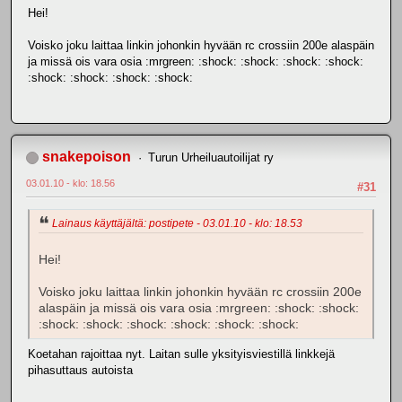
Hei!
Voisko joku laittaa linkin johonkin hyvään rc crossiin 200e alaspäin
ja missä ois vara osia :mrgreen: :shock: :shock: :shock: :shock:
:shock: :shock: :shock: :shock:
snakepoison
Turun Urheiluautoilijat ry
03.01.10 - klo: 18.56
#31
Lainaus käyttäjältä: postipete - 03.01.10 - klo: 18.53
Hei!
Voisko joku laittaa linkin johonkin hyvään rc crossiin 200e
alaspäin ja missä ois vara osia :mrgreen: :shock: :shock:
:shock: :shock: :shock: :shock: :shock: :shock:
Koetahan rajoittaa nyt. Laitan sulle yksityisviestillä linkkejä
pihasuttaus autoista