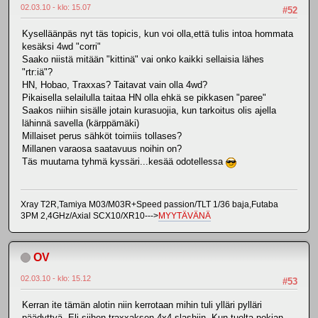
02.03.10 - klo: 15.07
#52
Kyselläänpäs nyt täs topicis, kun voi olla,että tulis intoa hommata
kesäksi 4wd "corri"
Saako niistä mitään "kittinä" vai onko kaikki sellaisia lähes
"rtr:iä"?
HN, Hobao, Traxxas? Taitavat vain olla 4wd?
Pikaisella selailulla taitaa HN olla ehkä se pikkasen "paree"
Saakos niihin sisälle jotain kurasuojia, kun tarkoitus olis ajella
lähinnä savella (kärppämäki)
Millaiset perus sähköt toimiis tollases?
Millanen varaosa saatavuus noihin on?
Täs muutama tyhmä kyssäri...kesää odotellessa
Xray T2R,Tamiya M03/M03R+Speed passion/TLT 1/36 baja,Futaba
3PM 2,4GHz/Axial SCX10/XR10--->
MYYTÄVÄNÄ
OV
02.03.10 - klo: 15.12
#53
Kerran ite tämän alotin niin kerrotaan mihin tuli ylläri pylläri
päädyttyä. Eli siihen traxxaksen 4x4 slashiin. Kun tuolta nokian