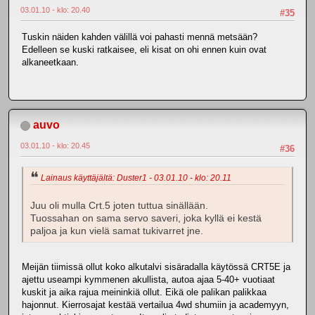
03.01.10 - klo: 20.40
#35
Tuskin näiden kahden välillä voi pahasti mennä metsään?
Edelleen se kuski ratkaisee, eli kisat on ohi ennen kuin ovat
alkaneetkaan.
auvo
03.01.10 - klo: 20.45
#36
Lainaus käyttäjältä: Duster1 - 03.01.10 - klo: 20.11
Juu oli mulla Crt.5 joten tuttua sinällään.
Tuossahan on sama servo saveri, joka kyllä ei kestä
paljoa ja kun vielä samat tukivarret jne.
Meijän tiimissä ollut koko alkutalvi sisäradalla käytössä CRT5E ja
ajettu useampi kymmenen akullista, autoa ajaa 5-40+ vuotiaat
kuskit ja aika rajua meininkiä ollut. Eikä ole palikan palikkaa
hajonnut. Kierrosajat kestää vertailua 4wd shumiin ja academyyn,