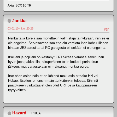
Axial SCX 10 TR
Jankka
03.01.10 - klo: 20.28
#34
Renkaita ja koreja saa moneltakin valmistajalta nykyään, niin se ei
ole ongelma. Servosaveria saa cnc-alu versiota ihan kohtuulliseen
hintaan JESparesilta tai RC-garagesta eli sekään ei ole ongelma.
Itselläni ja pojillani on kestänyt CRT.5e:ssä varaosa saveri ihan
hyvin jopa pakkasilla, alkuperäinen tosin katkesi parin akun
jälkeen, mut varaosakaan ei maksanut montaa euroa.
Itse näen asian näin et on lähinnä makuasia ottaako HN vai
Hobao. Itselleni on ensin mainittu kuitenkin tulossa, lähinnä
päätökseen vaikuttaa et olen ollut CRT.5e ja kauppiaaseen
tyytyväinen.
Hazard
PRCA