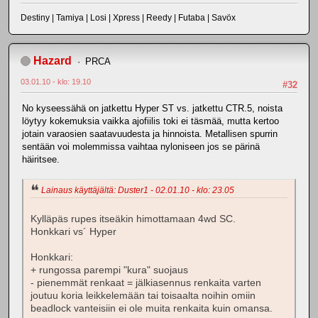
Destiny | Tamiya | Losi | Xpress | Reedy | Futaba | Savöx
Hazard
PRCA
03.01.10 - klo: 19.10
#32
No kyseessähä on jatkettu Hyper ST vs. jatkettu CTR.5, noista
löytyy kokemuksia vaikka ajofiilis toki ei täsmää, mutta kertoo
jotain varaosien saatavuudesta ja hinnoista. Metallisen spurrin
sentään voi molemmissa vaihtaa nyloniseen jos se pärinä
häiritsee.
Lainaus käyttäjältä: Duster1 - 02.01.10 - klo: 23.05
Kylläpäs rupes itseäkin himottamaan 4wd SC.
Honkkari vs´ Hyper
Honkkari:
+ rungossa parempi "kura" suojaus
- pienemmät renkaat = jälkiasennus renkaita varten
joutuu koria leikkelemään tai toisaalta noihin omiin
beadlock vanteisiin ei ole muita renkaita kuin omansa.