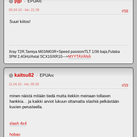
pjp
EPUArc
05.04.10 - klo: 21.39
#58
Suuri kiitos!
Xray T2R,Tamiya M03/M03R+Speed passion/TLT 1/36 baja,Futaba
3PM 2,4GHz/Axial SCX10/XR10--->
MYYTÄVÄNÄ
kaitsu82
EPUArc
11.04.10 - klo: 09.28
#59
minen näistä mitään tiedä mutta itekkin meinaan tollasen
hankkia... ja kaikki arviot lukuun ottamatta slashiä pelkästään
kuvien perusteella.
slash 4x4
hobao