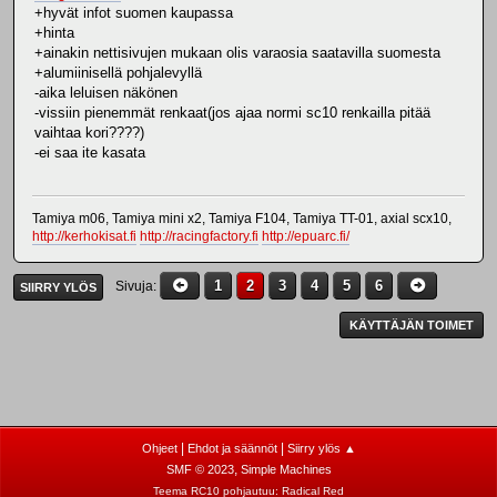
+hyvät infot suomen kaupassa
+hinta
+ainakin nettisivujen mukaan olis varaosia saatavilla suomesta
+alumiinisellä pohjalevyllä
-aika leluisen näkönen
-vissiin pienemmät renkaat(jos ajaa normi sc10 renkailla pitää
vaihtaa kori????)
-ei saa ite kasata
Tamiya m06, Tamiya mini x2, Tamiya F104, Tamiya TT-01, axial scx10,
http://kerhokisat.fi
http://racingfactory.fi
http://epuarc.fi/
1
2
3
4
5
6
Sivuja
SIIRRY YLÖS
KÄYTTÄJÄN TOIMET
|
|
Ohjeet
Ehdot ja säännöt
Siirry ylös ▲
,
SMF © 2023
Simple Machines
Teema RC10 pohjautuu:
Radical Red