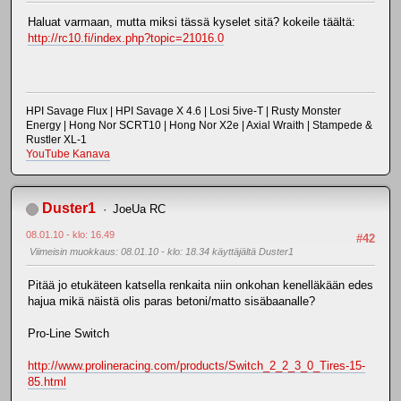
Haluat varmaan, mutta miksi tässä kyselet sitä? kokeile täältä:
http://rc10.fi/index.php?topic=21016.0
HPI Savage Flux | HPI Savage X 4.6 | Losi 5ive-T | Rusty Monster
Energy | Hong Nor SCRT10 | Hong Nor X2e | Axial Wraith | Stampede &
Rustler XL-1
YouTube Kanava
Duster1
JoeUa RC
08.01.10 - klo: 16.49
#42
Viimeisin muokkaus
: 08.01.10 - klo: 18.34 käyttäjältä Duster1
Pitää jo etukäteen katsella renkaita niin onkohan kenelläkään edes
hajua mikä näistä olis paras betoni/matto sisäbaanalle?
Pro-Line Switch
http://www.prolineracing.com/products/Switch_2_2_3_0_Tires-15-
85.html