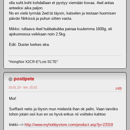
olla suht.koht kohdallaan et pystyy viemään kovaa. 4wd antaa
anteeksi aika paljon.
No en vielä tyrmää 2wd:tä täysin, katselen ja testaan huomisen
päivän Nirkissä ja puhun sitten vasta.
Mikko: rullaava 4wd hubbabubba painaa kuulemma 1600g, eli
ajokunnossa veikkaan noin 2.5kg.
Edit: Duster kerkes eka.
*HongNor X2CR-E*Losi SCTE*
postipete
10.01.10 - klo: 15.52
#49
Moi!
Surffasit netis ja löysin mun mielestä ihan ok pelin, Vaan tarviiko
tohon jotain osii kun en oo hyvä enkus nii voitteko kahtoo
linkki--->:
http://www.myhobbystore.com/product.asp?p=23319