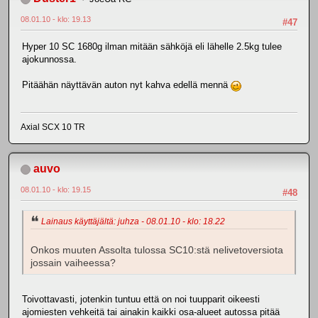
08.01.10 - klo: 19.13
#47
Hyper 10 SC 1680g ilman mitään sähköjä eli lähelle 2.5kg tulee
ajokunnossa.
Pitäähän näyttävän auton nyt kahva edellä mennä
Axial SCX 10 TR
auvo
08.01.10 - klo: 19.15
#48
Lainaus käyttäjältä: juhza - 08.01.10 - klo: 18.22
Onkos muuten Assolta tulossa SC10:stä nelivetoversiota
jossain vaiheessa?
Toivottavasti, jotenkin tuntuu että on noi tuupparit oikeesti
ajomiesten vehkeitä tai ainakin kaikki osa-alueet autossa pitää