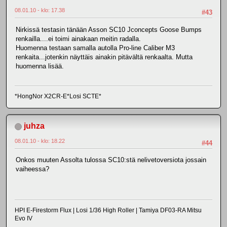
08.01.10 - klo: 17.38
#43
Nirkissä testasin tänään Asson SC10 Jconcepts Goose Bumps
renkailla....ei toimi ainakaan meitin radalla.
Huomenna testaan samalla autolla Pro-line Caliber M3
renkaita...jotenkin näyttäis ainakin pitävältä renkaalta. Mutta
huomenna lisää.
*HongNor X2CR-E*Losi SCTE*
juhza
08.01.10 - klo: 18.22
#44
Onkos muuten Assolta tulossa SC10:stä nelivetoversiota jossain
vaiheessa?
HPI E-Firestorm Flux | Losi 1/36 High Roller | Tamiya DF03-RA Mitsu
Evo IV