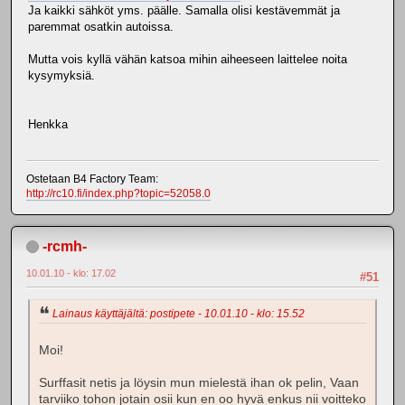
Ja kaikki sähköt yms. päälle. Samalla olisi kestävemmät ja
paremmat osatkin autoissa.
Mutta vois kyllä vähän katsoa mihin aiheeseen laittelee noita
kysymyksiä.
Henkka
Ostetaan B4 Factory Team:
http://rc10.fi/index.php?topic=52058.0
-rcmh-
10.01.10 - klo: 17.02
#51
Lainaus käyttäjältä: postipete - 10.01.10 - klo: 15.52
Moi!
Surffasit netis ja löysin mun mielestä ihan ok pelin, Vaan
tarviiko tohon jotain osii kun en oo hyvä enkus nii voitteko