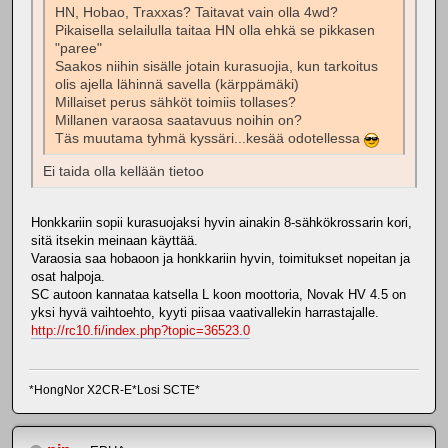
HN, Hobao, Traxxas? Taitavat vain olla 4wd?
Pikaisella selailulla taitaa HN olla ehkä se pikkasen
"paree"
Saakos niihin sisälle jotain kurasuojia, kun tarkoitus
olis ajella lähinnä savella (kärppämäki)
Millaiset perus sähköt toimiis tollases?
Millanen varaosa saatavuus noihin on?
Täs muutama tyhmä kyssäri...kesää odotellessa
Ei taida olla kellään tietoo
Honkkariin sopii kurasuojaksi hyvin ainakin 8-sähkökrossarin kori,
sitä itsekin meinaan käyttää.
Varaosia saa hobaoon ja honkkariin hyvin, toimitukset nopeitan ja
osat halpoja.
SC autoon kannataa katsella L koon moottoria, Novak HV 4.5 on
yksi hyvä vaihtoehto, kyyti piisaa vaativallekin harrastajalle.
http://rc10.fi/index.php?topic=36523.0
*HongNor X2CR-E*Losi SCTE*