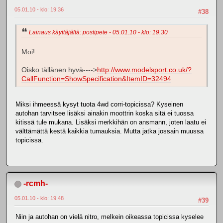
05.01.10 - klo: 19.36
#38
Lainaus käyttäjältä: postipete - 05.01.10 - klo: 19.30
Moi!
Oisko tällänen hyvä---->
http://www.modelsport.co.uk/?
CallFunction=ShowSpecification&ItemID=32494
Miksi ihmeessä kysyt tuota 4wd corri-topicissa? Kyseinen
autohan tarvitsee lisäksi ainakin moottrin koska sitä ei tuossa
kitissä tule mukana. Lisäksi merkkihän on ansmann, joten laatu ei
välttämättä kestä kaikkia tumauksia. Mutta jatka jossain muussa
topicissa.
-rcmh-
05.01.10 - klo: 19.48
#39
Niin ja autohan on vielä nitro, melkein oikeassa topicissa kyselee