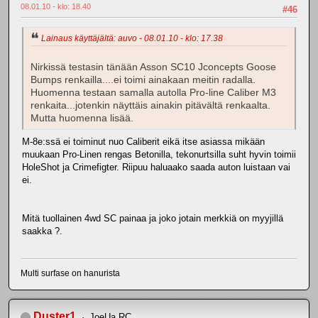
08.01.10 - klo: 18.40
#46
Lainaus käyttäjältä: auvo - 08.01.10 - klo: 17.38
Nirkissä testasin tänään Asson SC10 Jconcepts Goose
Bumps renkailla....ei toimi ainakaan meitin radalla.
Huomenna testaan samalla autolla Pro-line Caliber M3
renkaita...jotenkin näyttäis ainakin pitävältä renkaalta.
Mutta huomenna lisää.
M-8e:ssä ei toiminut nuo Caliberit eikä itse asiassa mikään
muukaan Pro-Linen rengas Betonilla, tekonurtsilla suht hyvin toimii
HoleShot ja Crimefigter. Riipuu haluaako saada auton luistaan vai
ei.
Mitä tuollainen 4wd SC painaa ja joko jotain merkkiä on myyjillä
saakka ?.
Multi surfase on hanurista
Duster1
JoeUa RC