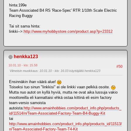
hinta:199e
Team Associated B4 RS 'Race-Spec' RTR 1/10th Scale Electric
Racing Buggy
Tai sit sama hinta:
linkki-->:
http://www.myhobbystore.com/product.asp?p=23312
henkka123
10.01.10 - klo: 15.58
#50
Viimeisin muokkaus
: 10.01.10 - klo: 16.03 käyttäjältä henkka123
Ensinnäkin ihan väärä alue!
Toiseksi tuo sinun "linkkisi" ei ole linkki vaan pelkkä osoite.
Mutta nuo autot on kyllä hyviä, mutta ne ovat aika lussuja vakio
moottoreilla eli kannattaisi ehkä ostaa kittinä eli esim factory
team-versio samoista
autoista:
http://www.amainhobbies.com/product_info.php/products_
id/11514/n/Team-Associated-Factory-Team-B4-Buggy-Kit
tai
http://www.amainhobbies.com/product_info.php/products_id/11513/
n/Team-Associated-Factory-Team-T4-Kit