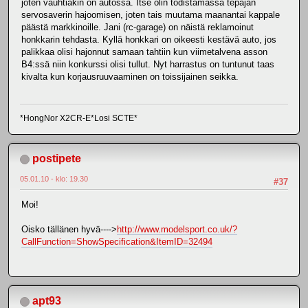
joten vauhtiakin on autossa. Itse olin todistamassa tepajan
servosaverin hajoomisen, joten tais muutama maanantai kappale
päästä markkinoille. Jani (rc-garage) on näistä reklamoinut
honkkarin tehdasta. Kyllä honkkari on oikeesti kestävä auto, jos
palikkaa olisi hajonnut samaan tahtiin kun viimetalvena asson
B4:ssä niin konkurssi olisi tullut. Nyt harrastus on tuntunut taas
kivalta kun korjausruuvaaminen on toissijainen seikka.
*HongNor X2CR-E*Losi SCTE*
postipete
05.01.10 - klo: 19.30
#37
Moi!
Oisko tällänen hyvä---->
http://www.modelsport.co.uk/?
CallFunction=ShowSpecification&ItemID=32494
apt93