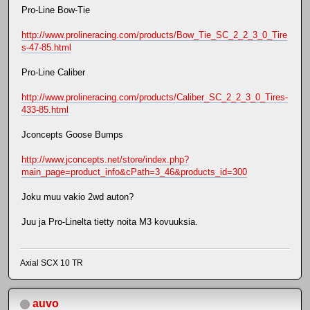
Pro-Line Bow-Tie
http://www.prolineracing.com/products/Bow_Tie_SC_2_2_3_0_Tire
s-47-85.html
Pro-Line Caliber
http://www.prolineracing.com/products/Caliber_SC_2_2_3_0_Tires-
433-85.html
Jconcepts Goose Bumps
http://www.jconcepts.net/store/index.php?
main_page=product_info&cPath=3_46&products_id=300
Joku muu vakio 2wd auton?
Juu ja Pro-Linelta tietty noita M3 kovuuksia.
Axial SCX 10 TR
auvo