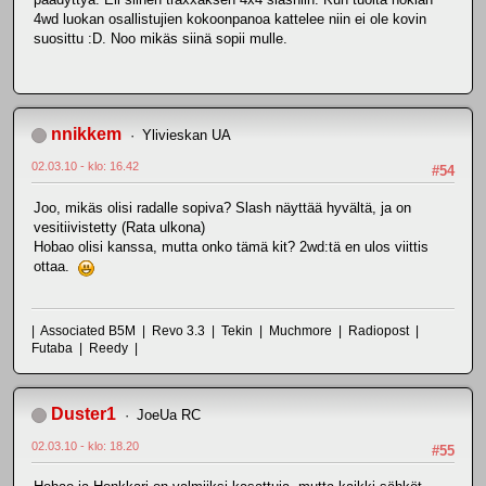
4wd luokan osallistujien kokoonpanoa kattelee niin ei ole kovin
suosittu :D. Noo mikäs siinä sopii mulle.
nnikkem
Ylivieskan UA
02.03.10 - klo: 16.42
#54
Joo, mikäs olisi radalle sopiva? Slash näyttää hyvältä, ja on
vesitiivistetty (Rata ulkona)
Hobao olisi kanssa, mutta onko tämä kit? 2wd:tä en ulos viittis
ottaa.
| Associated B5M | Revo 3.3 | Tekin | Muchmore | Radiopost |
Futaba | Reedy |
Duster1
JoeUa RC
02.03.10 - klo: 18.20
#55