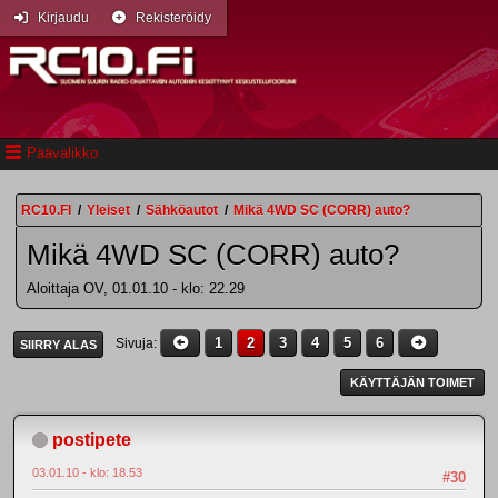
Kirjaudu
Rekisteröidy
Päävalikko
RC10.FI
/
Yleiset
/
Sähköautot
/
Mikä 4WD SC (CORR) auto?
Mikä 4WD SC (CORR) auto?
Aloittaja OV, 01.01.10 - klo: 22.29
1
2
3
4
5
6
Sivuja
SIIRRY ALAS
KÄYTTÄJÄN TOIMET
postipete
03.01.10 - klo: 18.53
#30