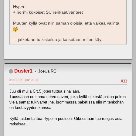
Hyper:
+ normi kokoiset SC renkaat/vanteet
Muuten kyllä ovat niin saman oloisia, että vaikea valinta
... jatketaan tutkiskelua ja katsotaan miten käy...
Duster1
JoeUa RC
03.01.10 - klo: 20.11
#33
Juu oli mulla Crt.5 joten tuttua sinällään.
Tuossahan on sama servo saveri, joka kyllä ei kestä paljoa ja kun
vielä samat tukivarret jne. isommassa paketissa niin mitenköhän
on kestävyyden kanssa.
Kyllä taidan taittua Hyperin puoleen. Oikeestaan tuo rengas asia
ratkaisee.