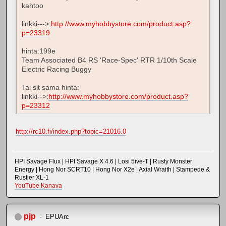
kahtoo
linkki--->:
http://www.myhobbystore.com/product.asp?
p=23319
hinta:199e
Team Associated B4 RS 'Race-Spec' RTR 1/10th Scale
Electric Racing Buggy
Tai sit sama hinta:
linkki-->:
http://www.myhobbystore.com/product.asp?
p=23312
http://rc10.fi/index.php?topic=21016.0
HPI Savage Flux | HPI Savage X 4.6 | Losi 5ive-T | Rusty Monster
Energy | Hong Nor SCRT10 | Hong Nor X2e | Axial Wraith | Stampede &
Rustler XL-1
YouTube Kanava
pjp
EPUArc