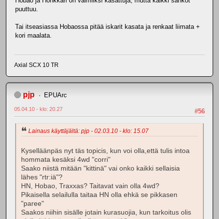
Hobao ja Honkkari on valmiiksi kasattuja, mutta kaikki sähköt
puuttuu.
Tai itseasiassa Hobaossa pitää iskarit kasata ja renkaat liimata +
kori maalata.
Axial SCX 10 TR
pjp
EPUArc
05.04.10 - klo: 20.27
#56
Lainaus käyttäjältä: pjp - 02.03.10 - klo: 15.07
Kyselläänpäs nyt täs topicis, kun voi olla,että tulis intoa
hommata kesäksi 4wd "corri"
Saako niistä mitään "kittinä" vai onko kaikki sellaisia
lähes "rtr:iä"?
HN, Hobao, Traxxas? Taitavat vain olla 4wd?
Pikaisella selailulla taitaa HN olla ehkä se pikkasen
"paree"
Saakos niihin sisälle jotain kurasuojia, kun tarkoitus olis