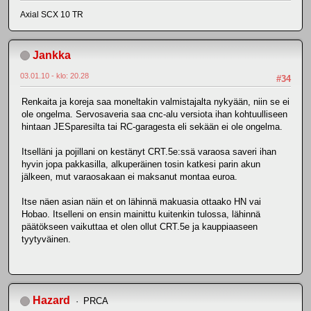
Axial SCX 10 TR
Jankka
03.01.10 - klo: 20.28
#34
Renkaita ja koreja saa moneltakin valmistajalta nykyään, niin se ei
ole ongelma. Servosaveria saa cnc-alu versiota ihan kohtuulliseen
hintaan JESparesilta tai RC-garagesta eli sekään ei ole ongelma.
Itselläni ja pojillani on kestänyt CRT.5e:ssä varaosa saveri ihan
hyvin jopa pakkasilla, alkuperäinen tosin katkesi parin akun
jälkeen, mut varaosakaan ei maksanut montaa euroa.
Itse näen asian näin et on lähinnä makuasia ottaako HN vai
Hobao. Itselleni on ensin mainittu kuitenkin tulossa, lähinnä
päätökseen vaikuttaa et olen ollut CRT.5e ja kauppiaaseen
tyytyväinen.
Hazard
PRCA