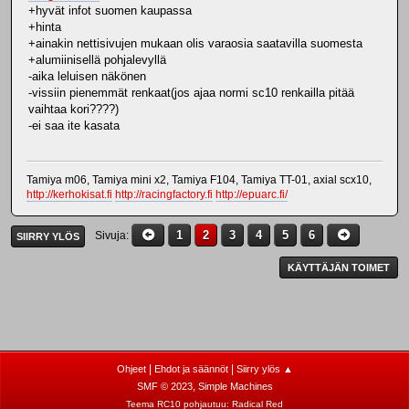
+hyvät infot suomen kaupassa
+hinta
+ainakin nettisivujen mukaan olis varaosia saatavilla suomesta
+alumiinisellä pohjalevyllä
-aika leluisen näkönen
-vissiin pienemmät renkaat(jos ajaa normi sc10 renkailla pitää
vaihtaa kori????)
-ei saa ite kasata
Tamiya m06, Tamiya mini x2, Tamiya F104, Tamiya TT-01, axial scx10,
http://kerhokisat.fi
http://racingfactory.fi
http://epuarc.fi/
1
2
3
4
5
6
Sivuja
SIIRRY YLÖS
KÄYTTÄJÄN TOIMET
|
|
Ohjeet
Ehdot ja säännöt
Siirry ylös ▲
,
SMF © 2023
Simple Machines
Teema RC10 pohjautuu:
Radical Red