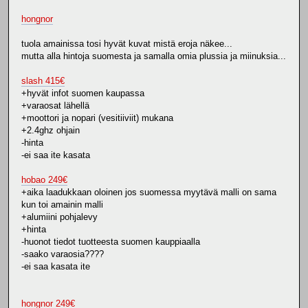
hongnor
tuola amainissa tosi hyvät kuvat mistä eroja näkee...
mutta alla hintoja suomesta ja samalla omia plussia ja miinuksia...
slash 415€
+hyvät infot suomen kaupassa
+varaosat lähellä
+moottori ja nopari (vesitiiviit) mukana
+2.4ghz ohjain
-hinta
-ei saa ite kasata
hobao 249€
+aika laadukkaan oloinen jos suomessa myytävä malli on sama
kun toi amainin malli
+alumiini pohjalevy
+hinta
-huonot tiedot tuotteesta suomen kauppiaalla
-saako varaosia????
-ei saa kasata ite
hongnor 249€