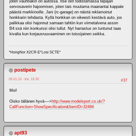
joten vauhtiakin on autossa. Itse olin todistamassa tepajan
servosaverin hajoomisen, joten tais muutama maanantai kappale
päästä markkinoille. Jani (rc-garage) on näistä reklamoinut
honkkarin tehdasta. Kyllä honkkari on oikeesti kestävä auto, jos
palikkaa olisi hajonnut samaan tahtiin kun viimetalvena asson
B4:ssä niin konkurssi olisi tullut. Nyt harrastus on tuntunut taas
kivalta kun korjausruuvaaminen on toissijainen seikka.
*HongNor X2CR-E*Losi SCTE*
postipete
05.01.10 - klo: 19.30
#37
Moi!
Oisko tällänen hyvä---->
http://www.modelsport.co.uk/?
CallFunction=ShowSpecification&ItemID=32494
apt93