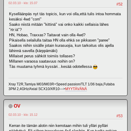
02.03.10 - klo: 15.07
#52
Kyselläänpäs nyt täs topicis, kun voi olla,että tulis intoa hommata
kesäksi 4wd "corri"
Saako niistä mitään "kittinä" vai onko kaikki sellaisia lähes
"rtr:iä"?
HN, Hobao, Traxxas? Taitavat vain olla 4wd?
Pikaisella selailulla taitaa HN olla ehkä se pikkasen "paree"
Saakos niihin sisälle jotain kurasuojia, kun tarkoitus olis ajella
lähinnä savella (kärppämäki)
Millaiset perus sähköt toimiis tollases?
Millanen varaosa saatavuus noihin on?
Täs muutama tyhmä kyssäri...kesää odotellessa
Xray T2R,Tamiya M03/M03R+Speed passion/TLT 1/36 baja,Futaba
3PM 2,4GHz/Axial SCX10/XR10--->
MYYTÄVÄNÄ
OV
02.03.10 - klo: 15.12
#53
Kerran ite tämän alotin niin kerrotaan mihin tuli ylläri pylläri
päädyttyä. Eli siihen traxxaksen 4x4 slashiin. Kun tuolta nokian