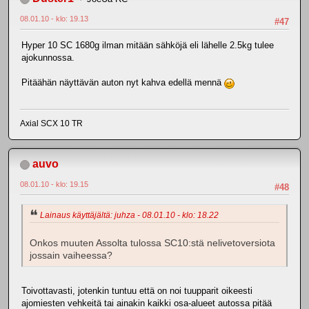
08.01.10 - klo: 19.13
#47
Hyper 10 SC 1680g ilman mitään sähköjä eli lähelle 2.5kg tulee
ajokunnossa.
Pitäähän näyttävän auton nyt kahva edellä mennä
Axial SCX 10 TR
auvo
08.01.10 - klo: 19.15
#48
Lainaus käyttäjältä: juhza - 08.01.10 - klo: 18.22
Onkos muuten Assolta tulossa SC10:stä nelivetoversiota
jossain vaiheessa?
Toivottavasti, jotenkin tuntuu että on noi tuupparit oikeesti
ajomiesten vehkeitä tai ainakin kaikki osa-alueet autossa pitää