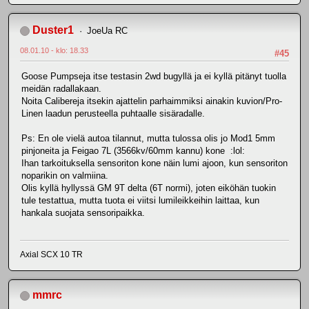
Duster1
JoeUa RC
08.01.10 - klo: 18.33
#45
Goose Pumpseja itse testasin 2wd bugyllä ja ei kyllä pitänyt tuolla
meidän radallakaan.
Noita Calibereja itsekin ajattelin parhaimmiksi ainakin kuvion/Pro-
Linen laadun perusteella puhtaalle sisäradalle.
Ps: En ole vielä autoa tilannut, mutta tulossa olis jo Mod1 5mm
pinjoneita ja Feigao 7L (3566kv/60mm kannu) kone :lol:
Ihan tarkoituksella sensoriton kone näin lumi ajoon, kun sensoriton
noparikin on valmiina.
Olis kyllä hyllyssä GM 9T delta (6T normi), joten eiköhän tuokin
tule testattua, mutta tuota ei viitsi lumileikkeihin laittaa, kun
hankala suojata sensoripaikka.
Axial SCX 10 TR
mmrc