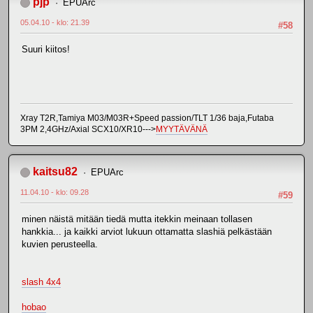
pjp
EPUArc
05.04.10 - klo: 21.39
#58
Suuri kiitos!
Xray T2R,Tamiya M03/M03R+Speed passion/TLT 1/36 baja,Futaba
3PM 2,4GHz/Axial SCX10/XR10--->
MYYTÄVÄNÄ
kaitsu82
EPUArc
11.04.10 - klo: 09.28
#59
minen näistä mitään tiedä mutta itekkin meinaan tollasen
hankkia... ja kaikki arviot lukuun ottamatta slashiä pelkästään
kuvien perusteella.
slash 4x4
hobao