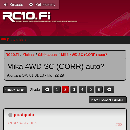
Kirjaudu
Rekisteröidy
Päävalikko
RC10.FI
/
Yleiset
/
Sähköautot
/
Mikä 4WD SC (CORR) auto?
Mikä 4WD SC (CORR) auto?
Aloittaja OV, 01.01.10 - klo: 22.29
1
2
3
4
5
6
Sivuja
SIIRRY ALAS
KÄYTTÄJÄN TOIMET
postipete
03.01.10 - klo: 18.53
#30