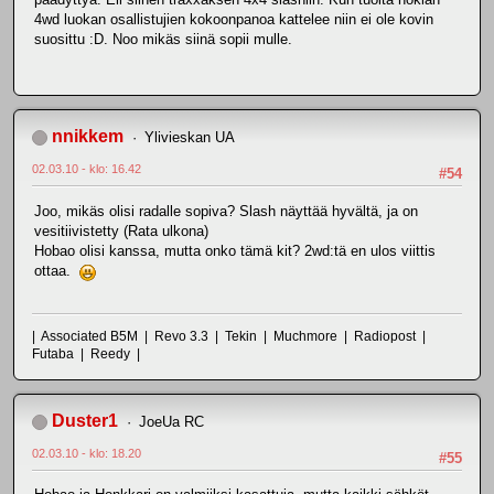
4wd luokan osallistujien kokoonpanoa kattelee niin ei ole kovin
suosittu :D. Noo mikäs siinä sopii mulle.
nnikkem
Ylivieskan UA
02.03.10 - klo: 16.42
#54
Joo, mikäs olisi radalle sopiva? Slash näyttää hyvältä, ja on
vesitiivistetty (Rata ulkona)
Hobao olisi kanssa, mutta onko tämä kit? 2wd:tä en ulos viittis
ottaa.
| Associated B5M | Revo 3.3 | Tekin | Muchmore | Radiopost |
Futaba | Reedy |
Duster1
JoeUa RC
02.03.10 - klo: 18.20
#55