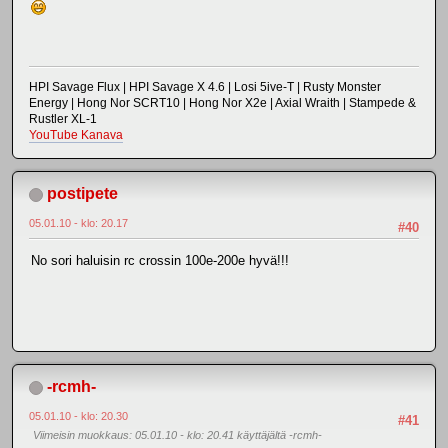
HPI Savage Flux | HPI Savage X 4.6 | Losi 5ive-T | Rusty Monster
Energy | Hong Nor SCRT10 | Hong Nor X2e | Axial Wraith | Stampede &
Rustler XL-1
YouTube Kanava
postipete
05.01.10 - klo: 20.17
#40
No sori haluisin rc crossin 100e-200e hyvä!!!
-rcmh-
05.01.10 - klo: 20.30
#41
Viimeisin muokkaus
: 05.01.10 - klo: 20.41 käyttäjältä -rcmh-