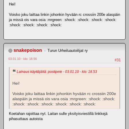
Hei!
Voisko joku laittaa linkin johonkin hyvään rc crossiin 200e alaspäin
ja missä ois vara osia :mrgreen: :shock: :shock: :shock: :shock:
:shock: :shock: :shock: :shock:
snakepoison
Turun Urheiluautoilijat ry
03.01.10 - klo: 18.56
#31
Lainaus käyttäjältä: postipete - 03.01.10 - klo: 18.53
Hei!
Voisko joku laittaa linkin johonkin hyvään rc crossiin 200e
alaspäin ja missä ois vara osia :mrgreen: :shock: :shock:
:shock: :shock: :shock: :shock: :shock: :shock:
Koetahan rajoittaa nyt. Laitan sulle yksityisviestillä linkkejä
pihasuttaus autoista