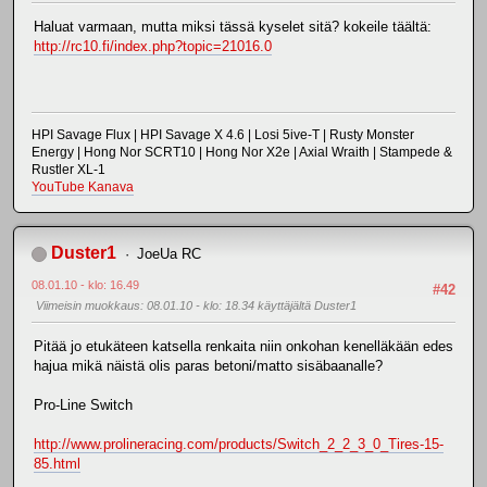
Haluat varmaan, mutta miksi tässä kyselet sitä? kokeile täältä:
http://rc10.fi/index.php?topic=21016.0
HPI Savage Flux | HPI Savage X 4.6 | Losi 5ive-T | Rusty Monster
Energy | Hong Nor SCRT10 | Hong Nor X2e | Axial Wraith | Stampede &
Rustler XL-1
YouTube Kanava
Duster1
JoeUa RC
08.01.10 - klo: 16.49
#42
Viimeisin muokkaus
: 08.01.10 - klo: 18.34 käyttäjältä Duster1
Pitää jo etukäteen katsella renkaita niin onkohan kenelläkään edes
hajua mikä näistä olis paras betoni/matto sisäbaanalle?
Pro-Line Switch
http://www.prolineracing.com/products/Switch_2_2_3_0_Tires-15-
85.html