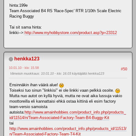
hinta:199e
Team Associated B4 RS 'Race-Spec' RTR 1/10th Scale Electric
Racing Buggy
Tai sit sama hinta:
linkki-->:
http://www.myhobbystore.com/product.asp?p=23312
henkka123
10.01.10 - klo: 15.58
#50
Viimeisin muokkaus
: 10.01.10 - klo: 16.03 käyttäjältä henkka123
Ensinnäkin ihan väärä alue!
Toiseksi tuo sinun "linkkisi" ei ole linkki vaan pelkkä osoite.
Mutta nuo autot on kyllä hyviä, mutta ne ovat aika lussuja vakio
moottoreilla eli kannattaisi ehkä ostaa kittinä eli esim factory
team-versio samoista
autoista:
http://www.amainhobbies.com/product_info.php/products_
id/11514/n/Team-Associated-Factory-Team-B4-Buggy-Kit
tai
http://www.amainhobbies.com/product_info.php/products_id/11513/
n/Team-Associated-Factory-Team-T4-Kit