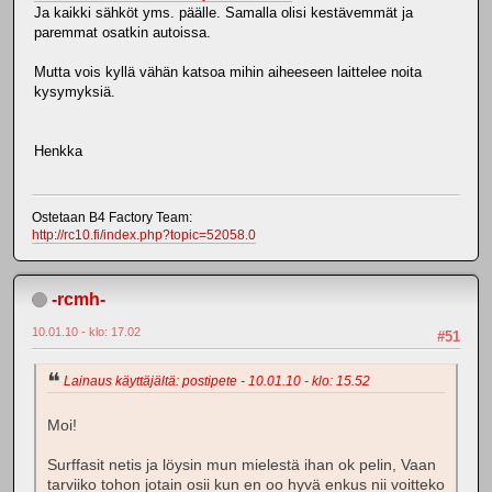
Ja kaikki sähköt yms. päälle. Samalla olisi kestävemmät ja
paremmat osatkin autoissa.
Mutta vois kyllä vähän katsoa mihin aiheeseen laittelee noita
kysymyksiä.
Henkka
Ostetaan B4 Factory Team:
http://rc10.fi/index.php?topic=52058.0
-rcmh-
10.01.10 - klo: 17.02
#51
Lainaus käyttäjältä: postipete - 10.01.10 - klo: 15.52
Moi!
Surffasit netis ja löysin mun mielestä ihan ok pelin, Vaan
tarviiko tohon jotain osii kun en oo hyvä enkus nii voitteko