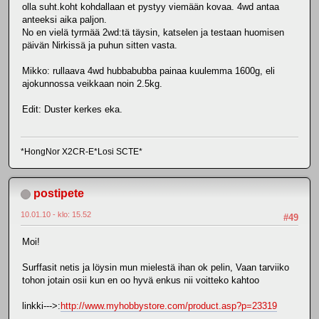
olla suht.koht kohdallaan et pystyy viemään kovaa. 4wd antaa
anteeksi aika paljon.
No en vielä tyrmää 2wd:tä täysin, katselen ja testaan huomisen
päivän Nirkissä ja puhun sitten vasta.
Mikko: rullaava 4wd hubbabubba painaa kuulemma 1600g, eli
ajokunnossa veikkaan noin 2.5kg.
Edit: Duster kerkes eka.
*HongNor X2CR-E*Losi SCTE*
postipete
10.01.10 - klo: 15.52
#49
Moi!
Surffasit netis ja löysin mun mielestä ihan ok pelin, Vaan tarviiko
tohon jotain osii kun en oo hyvä enkus nii voitteko kahtoo
linkki--->:
http://www.myhobbystore.com/product.asp?p=23319