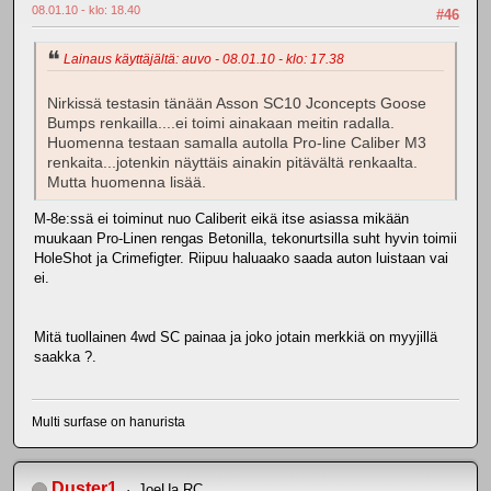
08.01.10 - klo: 18.40
#46
Lainaus käyttäjältä: auvo - 08.01.10 - klo: 17.38
Nirkissä testasin tänään Asson SC10 Jconcepts Goose
Bumps renkailla....ei toimi ainakaan meitin radalla.
Huomenna testaan samalla autolla Pro-line Caliber M3
renkaita...jotenkin näyttäis ainakin pitävältä renkaalta.
Mutta huomenna lisää.
M-8e:ssä ei toiminut nuo Caliberit eikä itse asiassa mikään
muukaan Pro-Linen rengas Betonilla, tekonurtsilla suht hyvin toimii
HoleShot ja Crimefigter. Riipuu haluaako saada auton luistaan vai
ei.
Mitä tuollainen 4wd SC painaa ja joko jotain merkkiä on myyjillä
saakka ?.
Multi surfase on hanurista
Duster1
JoeUa RC