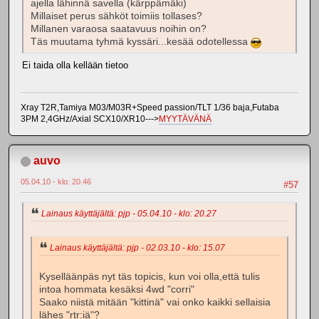
ajella lähinnä savella (kärppämäki)
Millaiset perus sähköt toimiis tollases?
Millanen varaosa saatavuus noihin on?
Täs muutama tyhmä kyssäri...kesää odotellessa
Ei taida olla kellään tietoo
Xray T2R,Tamiya M03/M03R+Speed passion/TLT 1/36 baja,Futaba
3PM 2,4GHz/Axial SCX10/XR10--->
MYYTÄVÄNÄ
auvo
05.04.10 - klo: 20.46
#57
Lainaus käyttäjältä: pjp - 05.04.10 - klo: 20.27
Lainaus käyttäjältä: pjp - 02.03.10 - klo: 15.07
Kyselläänpäs nyt täs topicis, kun voi olla,että tulis
intoa hommata kesäksi 4wd "corri"
Saako niistä mitään "kittinä" vai onko kaikki sellaisia
lähes "rtr:iä"?