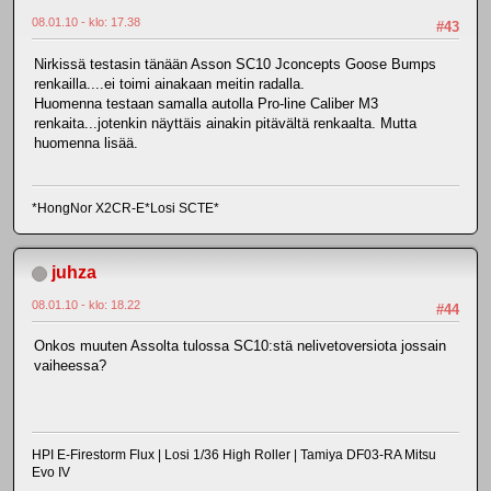
08.01.10 - klo: 17.38
#43
Nirkissä testasin tänään Asson SC10 Jconcepts Goose Bumps
renkailla....ei toimi ainakaan meitin radalla.
Huomenna testaan samalla autolla Pro-line Caliber M3
renkaita...jotenkin näyttäis ainakin pitävältä renkaalta. Mutta
huomenna lisää.
*HongNor X2CR-E*Losi SCTE*
juhza
08.01.10 - klo: 18.22
#44
Onkos muuten Assolta tulossa SC10:stä nelivetoversiota jossain
vaiheessa?
HPI E-Firestorm Flux | Losi 1/36 High Roller | Tamiya DF03-RA Mitsu
Evo IV