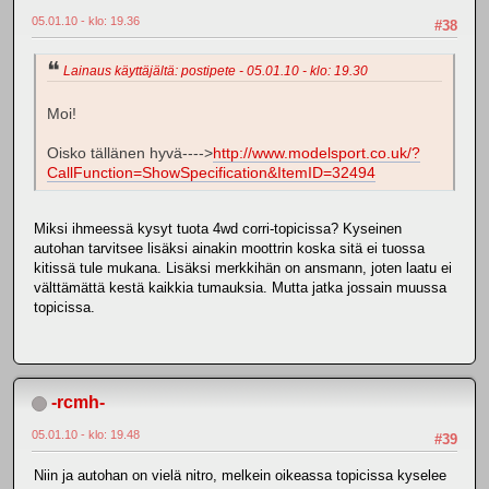
05.01.10 - klo: 19.36
#38
Lainaus käyttäjältä: postipete - 05.01.10 - klo: 19.30
Moi!
Oisko tällänen hyvä---->
http://www.modelsport.co.uk/?
CallFunction=ShowSpecification&ItemID=32494
Miksi ihmeessä kysyt tuota 4wd corri-topicissa? Kyseinen
autohan tarvitsee lisäksi ainakin moottrin koska sitä ei tuossa
kitissä tule mukana. Lisäksi merkkihän on ansmann, joten laatu ei
välttämättä kestä kaikkia tumauksia. Mutta jatka jossain muussa
topicissa.
-rcmh-
05.01.10 - klo: 19.48
#39
Niin ja autohan on vielä nitro, melkein oikeassa topicissa kyselee