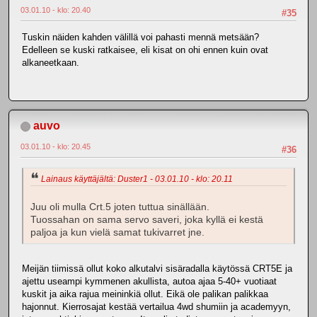
03.01.10 - klo: 20.40
#35
Tuskin näiden kahden välillä voi pahasti mennä metsään?
Edelleen se kuski ratkaisee, eli kisat on ohi ennen kuin ovat
alkaneetkaan.
auvo
03.01.10 - klo: 20.45
#36
Lainaus käyttäjältä: Duster1 - 03.01.10 - klo: 20.11
Juu oli mulla Crt.5 joten tuttua sinällään.
Tuossahan on sama servo saveri, joka kyllä ei kestä
paljoa ja kun vielä samat tukivarret jne.
Meijän tiimissä ollut koko alkutalvi sisäradalla käytössä CRT5E ja
ajettu useampi kymmenen akullista, autoa ajaa 5-40+ vuotiaat
kuskit ja aika rajua meininkiä ollut. Eikä ole palikan palikkaa
hajonnut. Kierrosajat kestää vertailua 4wd shumiin ja academyyn,