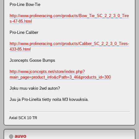
Pro-Line Bow-Tie
http://www.prolineracing.com/products/Bow_Tie_SC_2_2_3_0_Tire
s-47-85.html
Pro-Line Caliber
http://www.prolineracing.com/products/Caliber_SC_2_2_3_0_Tires-
433-85.html
Jconcepts Goose Bumps
http://www.jconcepts.net/store/index.php?
main_page=product_info&cPath=3_46&products_id=300
Joku muu vakio 2wd auton?
Juu ja Pro-Linelta tietty noita M3 kovuuksia.
Axial SCX 10 TR
auvo