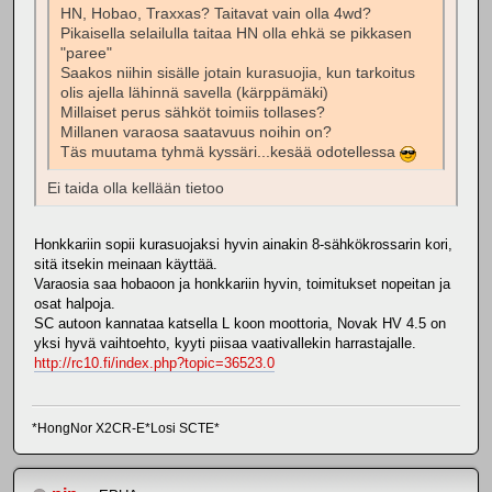
HN, Hobao, Traxxas? Taitavat vain olla 4wd?
Pikaisella selailulla taitaa HN olla ehkä se pikkasen
"paree"
Saakos niihin sisälle jotain kurasuojia, kun tarkoitus
olis ajella lähinnä savella (kärppämäki)
Millaiset perus sähköt toimiis tollases?
Millanen varaosa saatavuus noihin on?
Täs muutama tyhmä kyssäri...kesää odotellessa
Ei taida olla kellään tietoo
Honkkariin sopii kurasuojaksi hyvin ainakin 8-sähkökrossarin kori,
sitä itsekin meinaan käyttää.
Varaosia saa hobaoon ja honkkariin hyvin, toimitukset nopeitan ja
osat halpoja.
SC autoon kannataa katsella L koon moottoria, Novak HV 4.5 on
yksi hyvä vaihtoehto, kyyti piisaa vaativallekin harrastajalle.
http://rc10.fi/index.php?topic=36523.0
*HongNor X2CR-E*Losi SCTE*