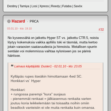
Destiny | Tamiya | Losi | Xpress | Reedy | Futaba | Savöx
Hazard
PRCA
03.01.10 - klo: 19.10
#32
No kyseessähä on jatkettu Hyper ST vs. jatkettu CTR.5, noista
löytyy kokemuksia vaikka ajofiilis toki ei täsmää, mutta kertoo
jotain varaosien saatavuudesta ja hinnoista. Metallisen spurrin
sentään voi molemmissa vaihtaa nyloniseen jos se pärinä
häiritsee.
Lainaus käyttäjältä: Duster1 - 02.01.10 - klo: 23.05
Kylläpäs rupes itseäkin himottamaan 4wd SC.
Honkkari vs´ Hyper
Honkkari:
+ rungossa parempi "kura" suojaus
- pienemmät renkaat = jälkiasennus renkaita varten
joutuu koria leikkelemään tai toisaalta noihin omiin
beadlock vanteisiin ei ole muita renkaita kuin omansa.