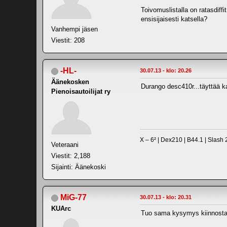
Toivomuslistalla on ratasdiff
ensisijaisesti katsella?
Vanhempi jäsen
Viestit: 208
-HL-
30.07.13 - klo: 20.26
Äänekosken
Durango desc410r...täyttää kaik
Pienoisautoilijat ry
X – 6² | Dex210 | B44.1 | Slas
Veteraani
Viestit: 2,188
Sijainti: Äänekoski
MiG-77
30.07.13 - klo: 20.31
KUArc
Tuo sama kysymys kiinnostaa m