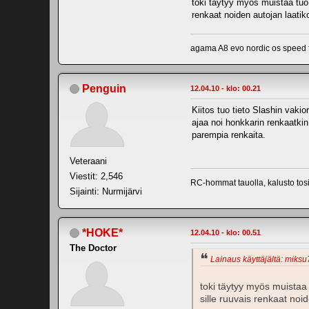
toki täytyy myös muistaa tuo 
renkaat noiden autojan laatiko
agama A8 evo nordic os speed
Penguin
12.04.10 - klo: 00.21
Kiitos tuo tieto Slashin vaki
ajaa noi honkkarin renkaatkin 
parempia renkaita.
Veteraani
Viestit: 2,546
RC-hommat tauolla, kalusto tosin
Sijainti: Nurmijärvi
*HOKE*
12.04.10 - klo: 00.51
The Doctor
Lainaus käyttäjältä: miksu7
toki täytyy myös muistaa 
sille ruuvais renkaat noid