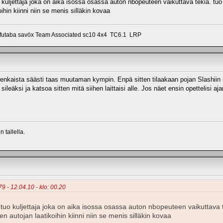
kuljettaja joka on aika isossa osassa auton nbopeuteen vaikuttava tekiä. tuo 
ihin kiinni niin se menis silläkin kovaa
 futaba savöx Team Associated sc10 4x4 TC6.1 LRP
orenkaista säästi taas muutaman kympin. Enpä sitten tilaakaan pojan Slashiin mi
sileäksi ja katsoa sitten mitä siihen laittaisi alle. Jos näet ensin opettelisi 
 tallella.
9 - 12.04.10 - klo: 00.20
tuo kuljettaja joka on aika isossa osassa auton nbopeuteen vaikuttava t
en autojan laatikoihin kiinni niin se menis silläkin kovaa