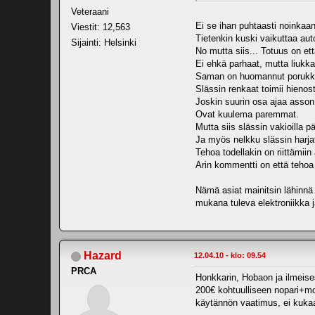
Veteraani
Ei se ihan puhtaasti noinkaa
Viestit: 12,563
Tietenkin kuski vaikuttaa aut
Sijainti: Helsinki
No mutta siis... Totuus on et
Ei ehkä parhaat, mutta liukkaa
Saman on huomannut porukk
Slässin renkaat toimii hienost
Joskin suurin osa ajaa asson 
Ovat kuulema paremmat.
Mutta siis slässin vakioilla p
Ja myös nelkku slässin harjat
Tehoa todellakin on riittämiin 
Arin kommentti on että tehoa 
Nämä asiat mainitsin lähinnä 
mukana tuleva elektroniikka j
Hazard
12.04.10 - klo: 09.54
PRCA
Honkkarin, Hobaon ja ilmeise
200€ kohtuulliseen nopari+moo
käytännön vaatimus, ei kukaa