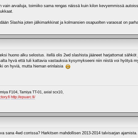
n vain arvailuja, toimiiko sama rengas näissä kuin kilon kevyemmissä autoissa
iukkaat.
ään Slashia joten jälkimarkkinat ja kolmansien osapuolten varaosat on parhai
eksi huono alku selostus. itellä olis 2wd slashista jääneet harjattomat sähköt 
isalta hyvä että tuli kattavia vastauksia kysymykseeni niin niistä voi hyötyä 
ki on hyviä, mutta hieman erinlaisia
miya F104, Tamiya TT-01, axial scx10,
tory.fi
http://epuarc.fi/
kova sana 4wd corrissa? Harkitsen mahdollisen 2013-2014 talvisarjan ajamista.