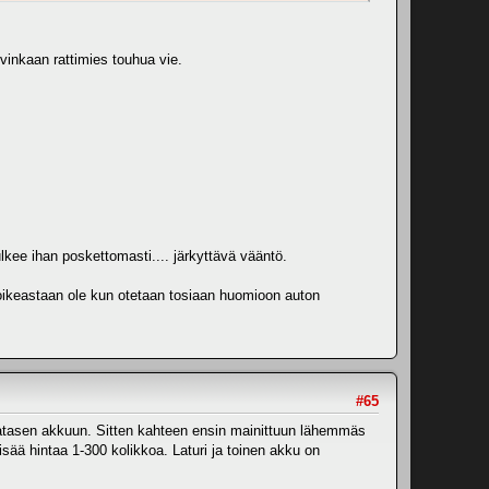
ovinkaan rattimies touhua vie.
lkee ihan poskettomasti.... järkyttävä vääntö.
oa oikeastaan ole kun otetaan tosiaan huomioon auton
#65
satasen akkuun. Sitten kahteen ensin mainittuun lähemmäs
sää hintaa 1-300 kolikkoa. Laturi ja toinen akku on