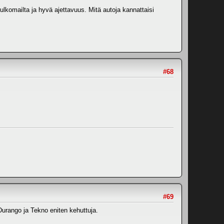
 ulkomailta ja hyvä ajettavuus. Mitä autoja kannattaisi
#68
#69
Durango ja Tekno eniten kehuttuja.