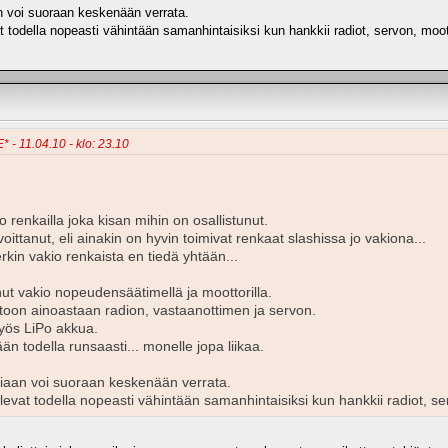
aan voi suoraan keskenään verrata.
 todella nopeasti vähintään samanhintaisiksi kun hankkii radiot, servon, moot
* - 11.04.10 - klo: 23.10
o renkailla joka kisan mihin on osallistunut.
ittanut, eli ainakin on hyvin toimivat renkaat slashissa jo vakiona...
in vakio renkaista en tiedä yhtään...
anut vakio nopeudensäätimellä ja moottorilla.
utoon ainoastaan radion, vastaanottimen ja servon.
myös LiPo akkua.
n todella runsaasti... monelle jopa liikaa.
 tosiaan voi suoraan keskenään verrata.
evat todella nopeasti vähintään samanhintaisiksi kun hankkii radiot, se