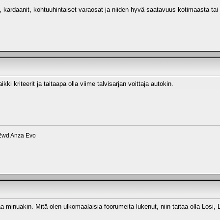
it, kardaanit, kohtuuhintaiset varaosat ja niiden hyvä saatavuus kotimaasta tai
ki kriteerit ja taitaapa olla viime talvisarjan voittaja autokin.
h 2wd Anza Evo
inuakin. Mitä olen ulkomaalaisia foorumeita lukenut, niin taitaa olla Losi, 