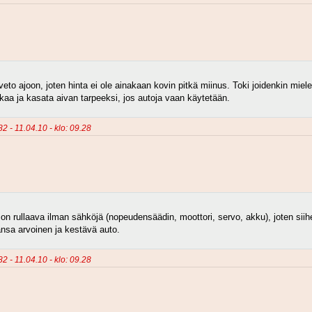
veto ajoon, joten hinta ei ole ainakaan kovin pitkä miinus. Toki joidenkin mi
rkaa ja kasata aivan tarpeeksi, jos autoja vaan käytetään.
82 - 11.04.10 - klo: 09.28
n rullaava ilman sähköjä (nopeudensäädin, moottori, servo, akku), joten sii
tansa arvoinen ja kestävä auto.
82 - 11.04.10 - klo: 09.28