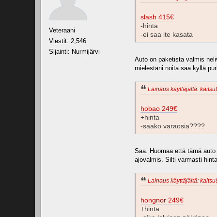
slash 415€
-hinta
Veteraani
-ei saa ite kasata
Viestit: 2,546
Sijainti: Nurmijärvi
Auto on paketista valmis neli
mielestäni noita saa kyllä pu
Lainaus käyttäjältä: kaitsu
hobao 249€
+hinta
-saako varaosia????
Saa. Huomaa että tämä auto o
ajovalmis. Silti varmasti hin
Lainaus käyttäjältä: kaitsu
hongnor 249€
+hinta