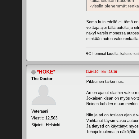
-aika leluisen näkönen
-vissiin pienemmät renkaa
Sama kuin edellä eli tämä on 
voittaja ajoi tällä autolla ja
näkyi varsin monessa autossa
minkään auton vakiorenkailla
RC-hommat tauolla, kalusto tosin
*HOKE*
11.04.10 - klo: 23.10
The Doctor
Pikkuinen tarkennus.
Ari on ajanut slashin vakio re
Jokaisen kisan on myös voitta
Noiden kahden muun merkin va
Veteraani
Niin ja ari on tosiaan ajanut 
Viestit: 12,563
Vaihtanut täysin vakio autoo
Sijainti: Helsinki
Ja tietysti on käyttänyt myö
Tehoja kuulema ja näköjään to