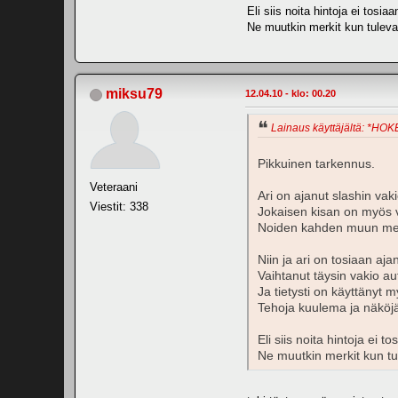
Eli siis noita hintoja ei tosi
Ne muutkin merkit kun tulevat
miksu79
12.04.10 - klo: 00.20
Lainaus käyttäjältä: *HOKE
Pikkuinen tarkennus.
Veteraani
Ari on ajanut slashin vaki
Viestit: 338
Jokaisen kisan on myös vo
Noiden kahden muun merk
Niin ja ari on tosiaan aj
Vaihtanut täysin vakio a
Ja tietysti on käyttänyt 
Tehoja kuulema ja näköjää
Eli siis noita hintoja ei
Ne muutkin merkit kun tul