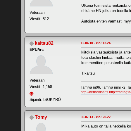
Ulkona toimivista renkaista o
ehkä ne HN jotka on todella l
Veteraani
Viestit: 812
Autoista eniten varmasti myyd
kaitsu82
12.04.10 - klo: 13.24
EPUArc
kiitoksia vastauksista ja ante
tota slashin hintaa. mutta to
kommenttien perusteella kaik
T:kaitsu
Veteraani
Viestit: 1,158
Tamiya m06, Tamiya mini x2, Ta
http://kerhokisat.fi
http://racingfac
Sijainti: ISOKYRÖ
Tomy
30.07.13 - klo: 20.22
Mikä auto on tällä hetkellä 