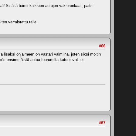
? Sisällä toimii kaikkien autojen vakiorenkaat, paitsi
ten varmistettu tälle.
#66
ja lisäksi ohjaimeen on vastari valmiina. joten siksi moitin
myös ensimmäistä autoa foorumilta katselevat. eli
#67