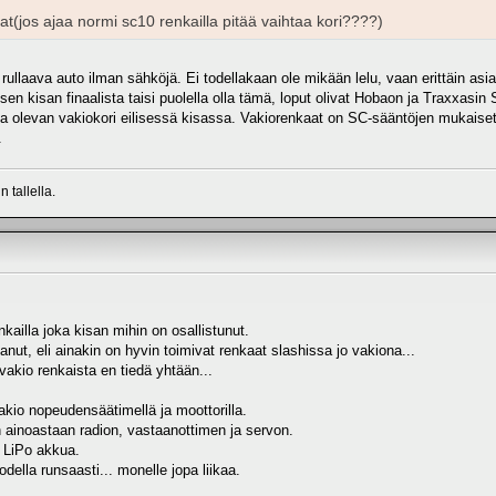
t(jos ajaa normi sc10 renkailla pitää vaihtaa kori????)
rullaava auto ilman sähköjä. Ei todellakaan ole mikään lelu, vaan erittäin asia
 eilisen kisan finaalista taisi puolella olla tämä, loput olivat Hobaon ja Traxxas
 olevan vakiokori eilisessä kisassa. Vakiorenkaat on SC-sääntöjen mukaiset, 
.
 tallella.
nkailla joka kisan mihin on osallistunut.
nut, eli ainakin on hyvin toimivat renkaat slashissa jo vakiona...
kio renkaista en tiedä yhtään...
vakio nopeudensäätimellä ja moottorilla.
n ainoastaan radion, vastaanottimen ja servon.
s LiPo akkua.
della runsaasti... monelle jopa liikaa.