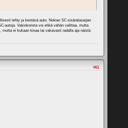
llisesti tehty ja kestävä auto. Nokian SC-sisäratasarjan
in SC-autoja. Vakiokorista voi ehkä vähän valittaa, mutta
mutta ei kukaan kisaa tai vakavasti radalla aja näistä
#61