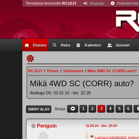
Tervetuloa foorumille
RC10.FI
Kirjaudu
Rekisteröidy
Etusivu
Haku
Kalenteri
Jäsenet
RC10.FI
/
Yleiset
/
Sähköautot
/
Mikä 4WD SC (CORR) auto?
Mikä 4WD SC (CORR) auto?
Aloittaja OV, 01.01.10 - klo: 22.29
1
2
3
4
5
6
Sivuja
SIIRRY ALAS
Penguin
11.04.10 - klo: 23.03
Lainaus käyttäjältä: kaitsu