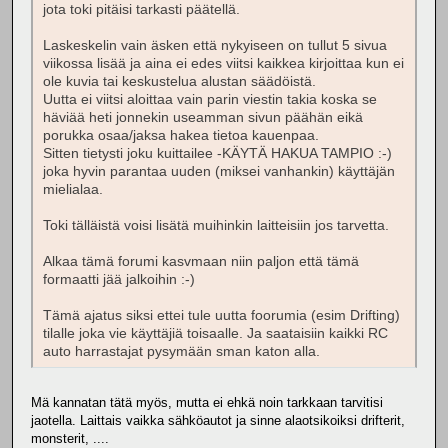
jota toki pitäisi tarkasti päätellä.
Laskeskelin vain äsken että nykyiseen on tullut 5 sivua
viikossa lisää ja aina ei edes viitsi kaikkea kirjoittaa kun ei
ole kuvia tai keskustelua alustan säädöistä.
Uutta ei viitsi aloittaa vain parin viestin takia koska se
häviää heti jonnekin useamman sivun päähän eikä
porukka osaa/jaksa hakea tietoa kauenpaa.
Sitten tietysti joku kuittailee -KÄYTÄ HAKUA TAMPIO :-)
joka hyvin parantaa uuden (miksei vanhankin) käyttäjän
mielialaa.
Toki tälläistä voisi lisätä muihinkin laitteisiin jos tarvetta.
Alkaa tämä forumi kasvmaan niin paljon että tämä
formaatti jää jalkoihin :-)
Tämä ajatus siksi ettei tule uutta foorumia (esim Drifting)
tilalle joka vie käyttäjiä toisaalle. Ja saataisiin kaikki RC
auto harrastajat pysymään sman katon alla.
Mä kannatan tätä myös, mutta ei ehkä noin tarkkaan tarvitisi
jaotella. Laittais vaikka sähköautot ja sinne alaotsikoiksi drifterit,
monsterit, ....