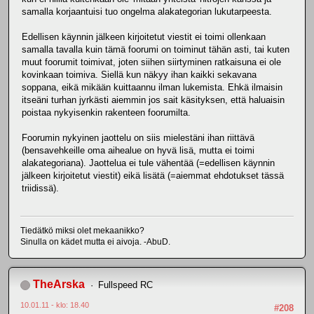
samalla korjaantuisi tuo ongelma alakategorian lukutarpeesta.
Edellisen käynnin jälkeen kirjoitetut viestit ei toimi ollenkaan
samalla tavalla kuin tämä foorumi on toiminut tähän asti, tai kuten
muut foorumit toimivat, joten siihen siirtyminen ratkaisuna ei ole
kovinkaan toimiva. Siellä kun näkyy ihan kaikki sekavana
soppana, eikä mikään kuittaannu ilman lukemista. Ehkä ilmaisin
itseäni turhan jyrkästi aiemmin jos sait käsityksen, että haluaisin
poistaa nykyisenkin rakenteen foorumilta.
Foorumin nykyinen jaottelu on siis mielestäni ihan riittävä
(bensavehkeille oma aihealue on hyvä lisä, mutta ei toimi
alakategoriana). Jaottelua ei tule vähentää (=edellisen käynnin
jälkeen kirjoitetut viestit) eikä lisätä (=aiemmat ehdotukset tässä
triidissä).
Tiedätkö miksi olet mekaanikko?
Sinulla on kädet mutta ei aivoja. -AbuD.
TheArska
Fullspeed RC
10.01.11 - klo: 18.40
#208