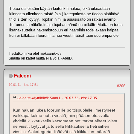
Tietoa etsiessäni käytän kuitenkin hakua, eikä oikeastaan
kiinnosta ollenkaan mistä (ala-) kategoriasta se tiedon sisältävä
triidi sitten löytyy. Topikin nimi ja asiasisältö on ratkaisevampi.
Tottumus ja näkökulmajuttujahan nämä on pitkälti. Mutta en tuota
lisänaksuttelua hakemistopuun eri haaroihin todellakaan kaipaa,
kun ei tälläkään foorumilla nuo viestimäärät tuon suurempia ole.
Tiedätkö miksi olet mekaanikko?
Sinulla on kädet mutta ei aivoja. -AbuD.
Falconi
10.01.11 - klo: 17.51
#206
Lainaus käyttäjältä: Sami L - 10.01.11 - klo: 17.35
Kun haluan lukea foorumille polttispuolelle ilmestyneet
vaikkapa kolme uutta viestiä, niin pääsen etusivulta
yhdellä klikkauksella katsomaan heti tarkat aiheet joista
ne viestit löytyvät ja toisella klikkauksella heti siihen
viestiin. Alakategoriat lisäävät sitä klikkailun määrää