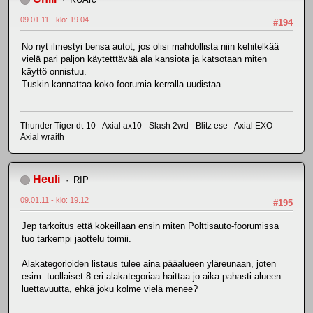
09.01.11 - klo: 19.04
#194
No nyt ilmestyi bensa autot, jos olisi mahdollista niin kehitelkää
vielä pari paljon käytetttävää ala kansiota ja katsotaan miten
käyttö onnistuu.
Tuskin kannattaa koko foorumia kerralla uudistaa.
Thunder Tiger dt-10 - Axial ax10 - Slash 2wd - Blitz ese - Axial EXO -
Axial wraith
Heuli
RIP
09.01.11 - klo: 19.12
#195
Jep tarkoitus että kokeillaan ensin miten Polttisauto-foorumissa
tuo tarkempi jaottelu toimii.
Alakategorioiden listaus tulee aina pääalueen yläreunaan, joten
esim. tuollaiset 8 eri alakategoriaa haittaa jo aika pahasti alueen
luettavuutta, ehkä joku kolme vielä menee?