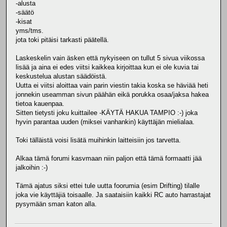
-alusta
-säätö
-kisat
yms/tms.
jota toki pitäisi tarkasti päätellä.
Laskeskelin vain äsken että nykyiseen on tullut 5 sivua viikossa
lisää ja aina ei edes viitsi kaikkea kirjoittaa kun ei ole kuvia tai
keskustelua alustan säädöistä.
Uutta ei viitsi aloittaa vain parin viestin takia koska se häviää heti
jonnekin useamman sivun päähän eikä porukka osaa/jaksa hakea
tietoa kauenpaa.
Sitten tietysti joku kuittailee -KÄYTÄ HAKUA TAMPIO :-) joka
hyvin parantaa uuden (miksei vanhankin) käyttäjän mielialaa.
Toki tälläistä voisi lisätä muihinkin laitteisiin jos tarvetta.
Alkaa tämä forumi kasvmaan niin paljon että tämä formaatti jää
jalkoihin :-)
Tämä ajatus siksi ettei tule uutta foorumia (esim Drifting) tilalle
joka vie käyttäjiä toisaalle. Ja saataisiin kaikki RC auto harrastajat
pysymään sman katon alla.