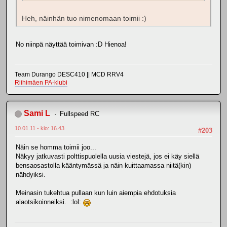
Heh, näinhän tuo nimenomaan toimii :)
No niinpä näyttää toimivan :D Hienoa!
Team Durango DESC410 || MCD RRV4
Riihimäen PA-klubi
Sami L
Fullspeed RC
10.01.11 - klo: 16.43
#203
Näin se homma toimii joo...
Näkyy jatkuvasti polttispuolella uusia viestejä, jos ei käy siellä
bensaosastolla kääntymässä ja näin kuittaamassa niitä(kin)
nähdyiksi.
Meinasin tukehtua pullaan kun luin aiempia ehdotuksia
alaotsikoinneiksi. :lol: