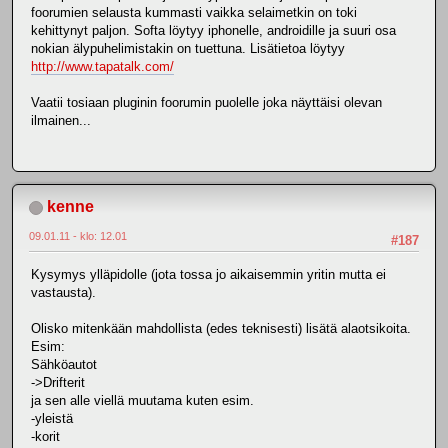
foorumien selausta kummasti vaikka selaimetkin on toki
kehittynyt paljon. Softa löytyy iphonelle, androidille ja suuri osa
nokian älypuhelimistakin on tuettuna. Lisätietoa löytyy
http://www.tapatalk.com/
Vaatii tosiaan pluginin foorumin puolelle joka näyttäisi olevan
ilmainen...
kenne
09.01.11 - klo: 12.01
#187
Kysymys ylläpidolle (jota tossa jo aikaisemmin yritin mutta ei
vastausta).
Olisko mitenkään mahdollista (edes teknisesti) lisätä alaotsikoita.
Esim:
Sähköautot
->Drifterit
ja sen alle viellä muutama kuten esim.
-yleistä
-korit