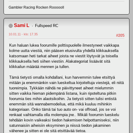
Gambler Racing Rocken Roooooll
Sami L
Fullspeed RC
10.01.11 - klo: 17.35
#205
Kun haluan lukea foorumille polttispuolelle ilmestyneet vaikkapa
kolme uutta viestiä, niin pääsen etusivulta yhdellä klikkauksella
katsomaan heti tarkat aiheet joista ne viestit löytyvät ja toisella
klikkauksella heti siihen viestiin. Alakategoriat lisäävät sitä
klikkailun määrää mennen ja tullen.
Tämä tietysti omalla kohdallani, kun harvemmin tulee etsittyä
mitään ja enemmänkin vain lueskeltua kirjoiteltuja viestejä, eli niitä
tuoreimpia. Tykkään nähdä ne päivittyneet aiheet mielummin
sitten vaikka hieman pidempänä listana, kuin ripoteltuna pitkin
foorumia ties mihin alaotsikoihin. Ja tietysti sitten tulisi entistä
enemmän sitä wannabemodeilua, että mikä kuuluu mihinkin
kategoriaan. Onko tämä tai tuo auto on- vai offroad, jos se voi
renkaat vaihtamalla olla molempia jne.. Mikäli foorumin lueskelu
tehdään kovin vaikeaksi tiedon hakemisen helpottamiseksi, niin
satunnaisiin aiheisiin eksyminen ja niissä tiedon jakaminen
vähenee ja sitten ei ole sitä etsittävää tietoa.