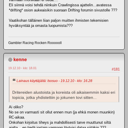
Eli siinnä voisi tehdä niinkuin Crawlingissa ajattelin...avatessa
*drifting* osion aukeaisikin suoraan Drifting forumin sivustolle ???
Vaatikohan tälläinen liian paljon muitten ihmisten tekemisien
hyväksyntää ja omasta luopumista???
Gambler Racing Rocken Roooooll
kenne
19.12.10 - klo: 18.01
#181
Lainaus käyttäjältä: Isosuo - 19.12.10 - klo: 16.28
Dritereiden alustoista ja koreista oli aikaisemmin kaksi eri
topicia, jotka yhdistettiin jo jokunen tovi sitten...
Ai oliko?
No se on varmasti sit ollut ennen mun (ja ehkä monen muunkin)
RC-aikaa.
Onkohan kirjoitus tiheys ja mahdollisesti tarve muuttunut siltä
ajalta....en tiedä jostain varmaan löytyisi dataa siitäkin ???