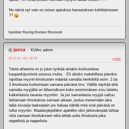
No nämä nyt vain on minun ajatuksia harrastuksen kehittämiseen
??
Gambler Racing Rocken Roooooll
jucca
KUArc admin
25.12.10 - klo: 18.18
#182
Tästä aiheesta on jo jutun tynkää ainakin keskustelua
kaupankäynnistä osiossa mutta... Eli olisiko mahdollista jotenkin
rajoittaa myynti-ilmoitusten määrää samalta henkilöltä esim. 2 tai
3 ilmoitusta korkeintaan samana päivänä tmv. Välillä näyttää että
samalta myyjältä on lähestulkoon koko ensimmäinen sivu laitettu
kaikenlaista tavaraa myyntiin. Ja jos samanlaisia myyjiä sattuu
laittamaan ilmoituksia samaan aikaan, joutuu menemään aika
lailla sivua/ja taaksepäin jos haluaa nähdä mitä sinä päivänä on
tullut myyntin. Maalaisjärjelläkin ajatellen olisi järkevämpää laittaa
niitä samaan ilmoitukseen eikä tehdä uutta ilmoitusta joka
nippelistä ja nappelista.