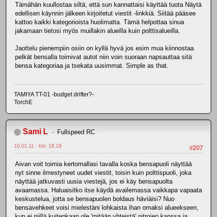
Tämähän kuullostaa siltä, että sun kannattaisi käyttää tuota Näytä
edellisen käynnin jälkeen kirjoitetut viestit -linkkiä. Siitää pääsee
kattoo kaikki kategorioista huolimatta. Tämä helpottaa sinua
jakamaan tietosi myös muillakin alueilla kuin polttisalueilla.
Jaottelu pienempiin osiin on kyllä hyvä jos esim mua kiinnostaa
pelkät bensalla toimivat autot niin voin suoraan napsauttaa sitä
bensa kategoriaa ja tsekata uusimmat. Simple as that.
TAMIYA TT-01 -budget drifter?-
TorchE
Sami L
Fullspeed RC
10.01.11 - klo: 18.18
#207
Aivan voit toimia kertomallasi tavalla koska bensapuoli näyttää
nyt sinne ilmestyneet uudet viestit, toisin kuin polttispuoli, joka
näyttää jatkuvasti uusia viestejä, jos ei käy bensapuolta
avaamassa. Haluaisitko itse käydä availemassa vaikkapa vapaata
keskustelua, jotta se bensapuolen boldaus häviäisi? Nuo
bensavehkeet voisi mielestäni lohkaista ihan omaksi alueekseen,
kun ei niillä kuitenkaan ole 'mitään yhteistä' nitrojen kanssa ja