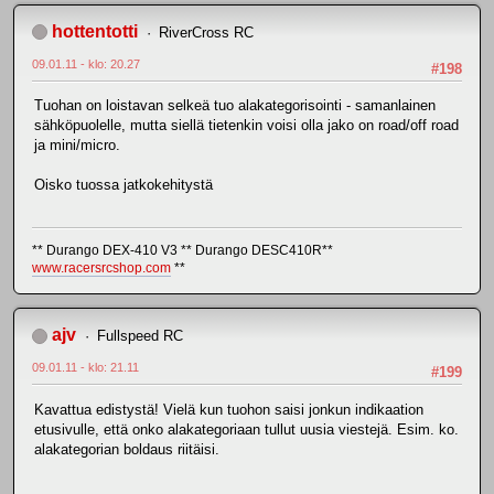
hottentotti
RiverCross RC
09.01.11 - klo: 20.27
#198
Tuohan on loistavan selkeä tuo alakategorisointi - samanlainen
sähköpuolelle, mutta siellä tietenkin voisi olla jako on road/off road
ja mini/micro.
Oisko tuossa jatkokehitystä
** Durango DEX-410 V3 ** Durango DESC410R**
www.racersrcshop.com
**
ajv
Fullspeed RC
09.01.11 - klo: 21.11
#199
Kavattua edistystä! Vielä kun tuohon saisi jonkun indikaation
etusivulle, että onko alakategoriaan tullut uusia viestejä. Esim. ko.
alakategorian boldaus riitäisi.