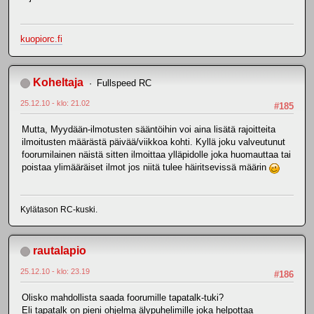
kuopiorc.fi
Koheltaja
Fullspeed RC
25.12.10 - klo: 21.02
#185
Mutta, Myydään-ilmotusten sääntöihin voi aina lisätä rajoitteita
ilmoitusten määrästä päivää/viikkoa kohti. Kyllä joku valveutunut
foorumilainen näistä sitten ilmoittaa ylläpidolle joka huomauttaa tai
poistaa ylimääräiset ilmot jos niitä tulee häiritsevissä määrin
Kylätason RC-kuski.
rautalapio
25.12.10 - klo: 23.19
#186
Olisko mahdollista saada foorumille tapatalk-tuki?
Eli tapatalk on pieni ohjelma älypuhelimille joka helpottaa