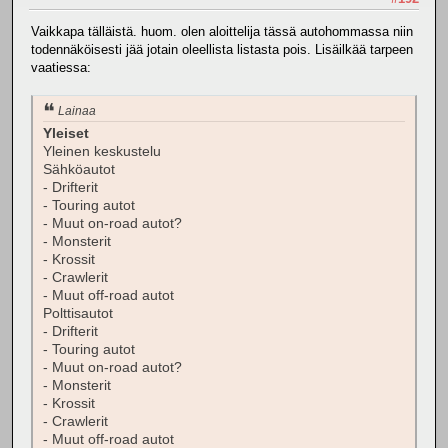
Vaikkapa tälläistä. huom. olen aloittelija tässä autohommassa niin
todennäköisesti jää jotain oleellista listasta pois. Lisäilkää tarpeen
vaatiessa:
Lainaa
Yleiset
Yleinen keskustelu
Sähköautot
- Drifterit
- Touring autot
- Muut on-road autot?
- Monsterit
- Krossit
- Crawlerit
- Muut off-road autot
Polttisautot
- Drifterit
- Touring autot
- Muut on-road autot?
- Monsterit
- Krossit
- Crawlerit
- Muut off-road autot