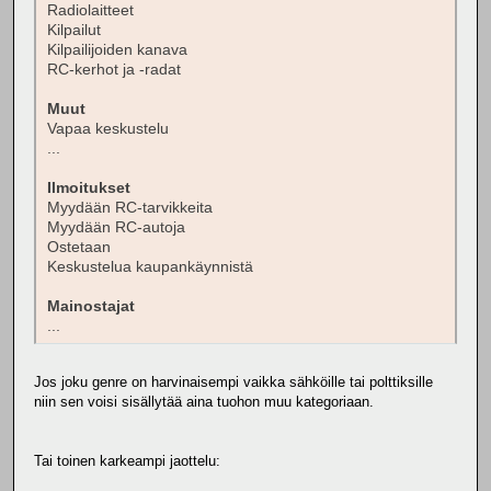
Radiolaitteet
Kilpailut
Kilpailijoiden kanava
RC-kerhot ja -radat
Muut
Vapaa keskustelu
...
Ilmoitukset
Myydään RC-tarvikkeita
Myydään RC-autoja
Ostetaan
Keskustelua kaupankäynnistä
Mainostajat
...
Jos joku genre on harvinaisempi vaikka sähköille tai polttiksille
niin sen voisi sisällytää aina tuohon muu kategoriaan.
Tai toinen karkeampi jaottelu: