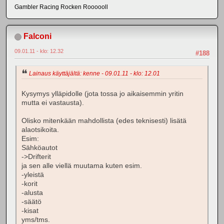
Gambler Racing Rocken Roooooll
Falconi
09.01.11 - klo: 12.32
#188
Lainaus käyttäjältä: kenne - 09.01.11 - klo: 12.01
Kysymys ylläpidolle (jota tossa jo aikaisemmin yritin
mutta ei vastausta).
Olisko mitenkään mahdollista (edes teknisesti) lisätä
alaotsikoita.
Esim:
Sähköautot
->Drifterit
ja sen alle viellä muutama kuten esim.
-yleistä
-korit
-alusta
-säätö
-kisat
yms/tms.