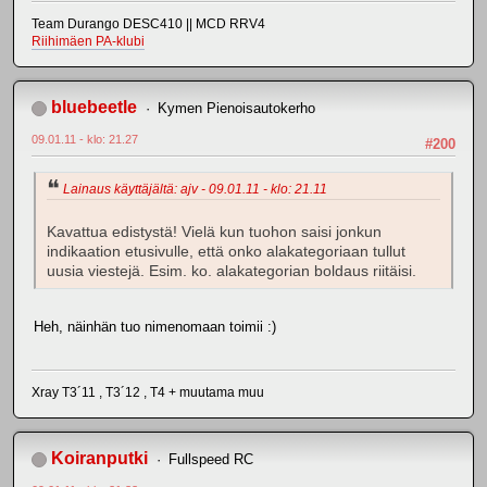
Team Durango DESC410 || MCD RRV4
Riihimäen PA-klubi
bluebeetle
Kymen Pienoisautokerho
09.01.11 - klo: 21.27
#200
Lainaus käyttäjältä: ajv - 09.01.11 - klo: 21.11
Kavattua edistystä! Vielä kun tuohon saisi jonkun
indikaation etusivulle, että onko alakategoriaan tullut
uusia viestejä. Esim. ko. alakategorian boldaus riitäisi.
Heh, näinhän tuo nimenomaan toimii :)
Xray T3´11 , T3´12 , T4 + muutama muu
Koiranputki
Fullspeed RC