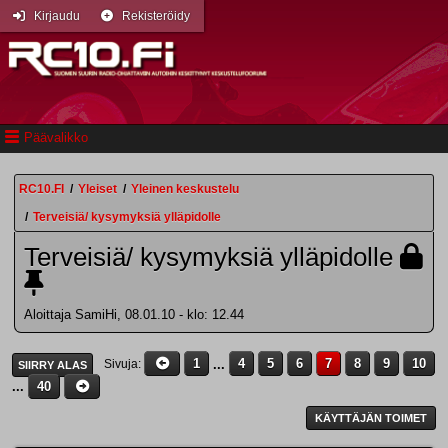
Kirjaudu
Rekisteröidy
Päävalikko
RC10.FI
/
Yleiset
/
Yleinen keskustelu
/
Terveisiä/ kysymyksiä ylläpidolle
Terveisiä/ kysymyksiä ylläpidolle
Aloittaja SamiHi, 08.01.10 - klo: 12.44
1
...
4
5
6
7
8
9
10
Sivuja
SIIRRY ALAS
...
40
KÄYTTÄJÄN TOIMET