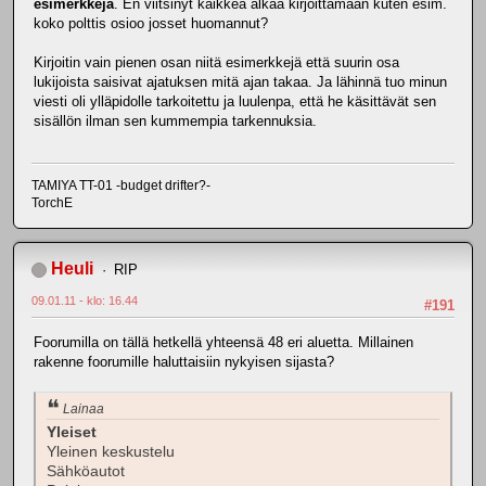
esimerkkejä
. En viitsinyt kaikkea alkaa kirjoittamaan kuten esim.
koko polttis osioo josset huomannut?
Kirjoitin vain pienen osan niitä esimerkkejä että suurin osa
lukijoista saisivat ajatuksen mitä ajan takaa. Ja lähinnä tuo minun
viesti oli ylläpidolle tarkoitettu ja luulenpa, että he käsittävät sen
sisällön ilman sen kummempia tarkennuksia.
TAMIYA TT-01 -budget drifter?-
TorchE
Heuli
RIP
09.01.11 - klo: 16.44
#191
Foorumilla on tällä hetkellä yhteensä 48 eri aluetta. Millainen
rakenne foorumille haluttaisiin nykyisen sijasta?
Lainaa
Yleiset
Yleinen keskustelu
Sähköautot