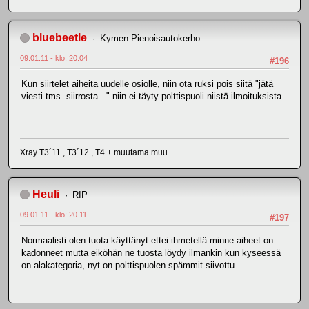
bluebeetle
Kymen Pienoisautokerho
09.01.11 - klo: 20.04
#196
Kun siirtelet aiheita uudelle osiolle, niin ota ruksi pois siitä "jätä
viesti tms. siirrosta..." niin ei täyty polttispuoli niistä ilmoituksista
Xray T3´11 , T3´12 , T4 + muutama muu
Heuli
RIP
09.01.11 - klo: 20.11
#197
Normaalisti olen tuota käyttänyt ettei ihmetellä minne aiheet on
kadonneet mutta eiköhän ne tuosta löydy ilmankin kun kyseessä
on alakategoria, nyt on polttispuolen spämmit siivottu.