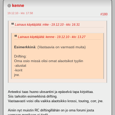
kenne
19.12.10 - klo: 17.58
#180
Lainaus käyttäjältä: rrike - 19.12.10 - klo: 16.31
Lainaus käyttäjältä: kenne - 19.12.10 - klo: 13.27
Esimerkkinä
: (Vastaavia on varmasti muita)
Drifting:
Oma osio missä olisi omat alaotsikot tyyliin
-alustat
-korit
jne.
Anteeksi taas huono ulosantini ja epäselvä tapa kirjoittaa.
Siis tarkoitin esimerkkinä drifting.
Vastaavasti voisi olla vaikka alaotsikko krossi, touring, corr, jne.
Ainiin nyt muistin RC driftingillähän on jo oma forumi josta
varmaan monikaan ei tiedä....