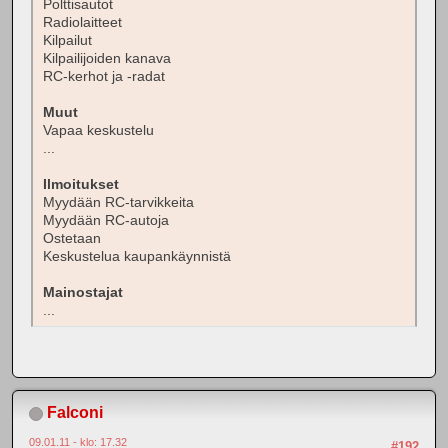
Polttisautot
Radiolaitteet
Kilpailut
Kilpailijoiden kanava
RC-kerhot ja -radat
Muut
Vapaa keskustelu
...
Ilmoitukset
Myydään RC-tarvikkeita
Myydään RC-autoja
Ostetaan
Keskustelua kaupankäynnistä
Mainostajat
...
Falconi
09.01.11 - klo: 17.32
#192