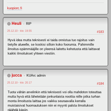
kuopiorc.fi
Heuli
RIP
25.12.10 - klo: 19.55
#183
Hyvä idea mutta teknisesti ei taida onnistua tuo rajoitus vain
tietylle alueelle, se koskisi silloin koko foorumia. Pahimmille
ilmoitus-spämmääjille on yleensä laitettu kehotusta että laittavat
kaikki ilmoitukset yhteen viestiin.
jucca
KUArc admin
25.12.10 - klo: 20.17
#184
Tuota vähän arvelinkin että teknisesti voi olla mahdoton toteuttaa
mutta hyvä että lähetetään jonkunlaista noottia niille jotka turhan
monta ilmoitusta laittaa jos vaikka seuraavalla kerralla
muistaisivat huomautuksen niin ei myynti palsta ilmoitukset
räjähdä käsiin.