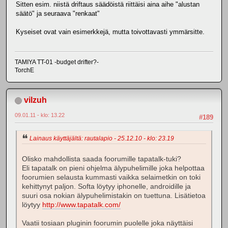
Sitten esim. niistä driftaus säädöistä riittäisi aina aihe "alustan
säätö" ja seuraava "renkaat"
Kyseiset ovat vain esimerkkejä, mutta toivottavasti ymmärsitte.
TAMIYA TT-01 -budget drifter?-
TorchE
vilzuh
09.01.11 - klo: 13.22
#189
Lainaus käyttäjältä: rautalapio - 25.12.10 - klo: 23.19
Olisko mahdollista saada foorumille tapatalk-tuki?
Eli tapatalk on pieni ohjelma älypuhelimille joka helpottaa
foorumien selausta kummasti vaikka selaimetkin on toki
kehittynyt paljon. Softa löytyy iphonelle, androidille ja
suuri osa nokian älypuhelimistakin on tuettuna. Lisätietoa
löytyy
http://www.tapatalk.com/
Vaatii tosiaan pluginin foorumin puolelle joka näyttäisi