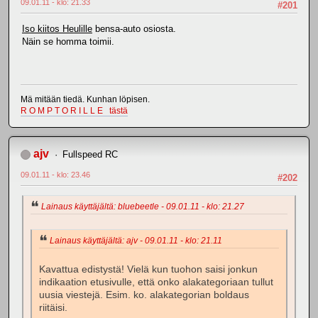
09.01.11 - klo: 21.33
#201
Iso kiitos Heulille
bensa-auto osiosta.
Näin se homma toimii.
Mä mitään tiedä. Kunhan löpisen.
R O M P T O R I L L E tästä
ajv
Fullspeed RC
09.01.11 - klo: 23.46
#202
Lainaus käyttäjältä: bluebeetle - 09.01.11 - klo: 21.27
Lainaus käyttäjältä: ajv - 09.01.11 - klo: 21.11
Kavattua edistystä! Vielä kun tuohon saisi jonkun
indikaation etusivulle, että onko alakategoriaan tullut
uusia viestejä. Esim. ko. alakategorian boldaus
riitäisi.