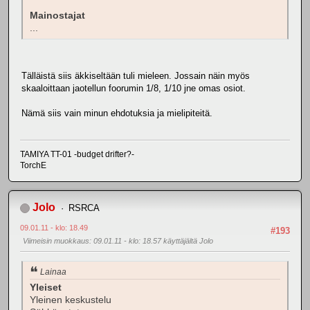
Mainostajat
...
Tälläistä siis äkkiseltään tuli mieleen. Jossain näin myös
skaaloittaan jaotellun foorumin 1/8, 1/10 jne omas osiot.
Nämä siis vain minun ehdotuksia ja mielipiteitä.
TAMIYA TT-01 -budget drifter?-
TorchE
Jolo
RSRCA
09.01.11 - klo: 18.49
#193
Viimeisin muokkaus
: 09.01.11 - klo: 18.57 käyttäjältä Jolo
Lainaa
Yleiset
Yleinen keskustelu