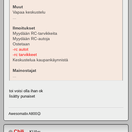
Muut
Vapaa keskustelu
...
Ilmoitukset
Myydään RC-tarvikkeita
Myydään RC-autoja
Ostetaan
-rc autot
-rc tarvikkeet
Keskustelua kaupankäynnistä
Mainostajat
...
toi voisi olla ihan ok
lisätty punaiset
Awesomatix A800😉
Chili
KUArc