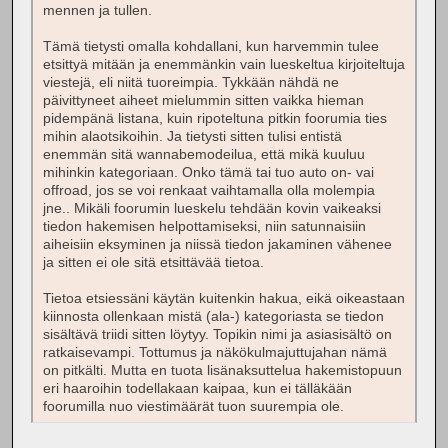
mennen ja tullen.
Tämä tietysti omalla kohdallani, kun harvemmin tulee
etsittyä mitään ja enemmänkin vain lueskeltua kirjoiteltuja
viestejä, eli niitä tuoreimpia. Tykkään nähdä ne
päivittyneet aiheet mielummin sitten vaikka hieman
pidempänä listana, kuin ripoteltuna pitkin foorumia ties
mihin alaotsikoihin. Ja tietysti sitten tulisi entistä
enemmän sitä wannabemodeilua, että mikä kuuluu
mihinkin kategoriaan. Onko tämä tai tuo auto on- vai
offroad, jos se voi renkaat vaihtamalla olla molempia
jne.. Mikäli foorumin lueskelu tehdään kovin vaikeaksi
tiedon hakemisen helpottamiseksi, niin satunnaisiin
aiheisiin eksyminen ja niissä tiedon jakaminen vähenee
ja sitten ei ole sitä etsittävää tietoa.
Tietoa etsiessäni käytän kuitenkin hakua, eikä oikeastaan
kiinnosta ollenkaan mistä (ala-) kategoriasta se tiedon
sisältävä triidi sitten löytyy. Topikin nimi ja asiasisältö on
ratkaisevampi. Tottumus ja näkökulmajuttujahan nämä
on pitkälti. Mutta en tuota lisänaksuttelua hakemistopuun
eri haaroihin todellakaan kaipaa, kun ei tälläkään
foorumilla nuo viestimäärät tuon suurempia ole.