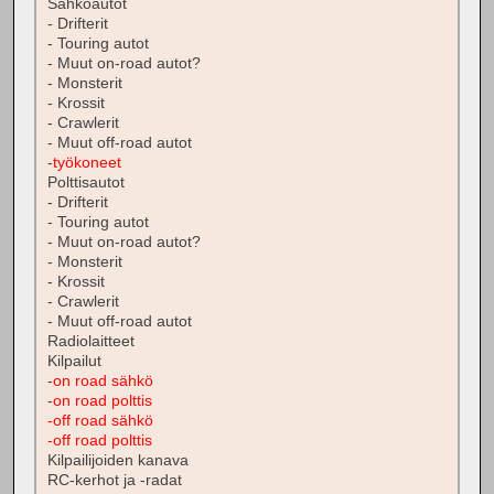
Sähköautot
- Drifterit
- Touring autot
- Muut on-road autot?
- Monsterit
- Krossit
- Crawlerit
- Muut off-road autot
-
työkoneet
Polttisautot
- Drifterit
- Touring autot
- Muut on-road autot?
- Monsterit
- Krossit
- Crawlerit
- Muut off-road autot
Radiolaitteet
Kilpailut
-
on road sähkö
-
on road polttis
-off road sähkö
-off road polttis
Kilpailijoiden kanava
RC-kerhot ja -radat