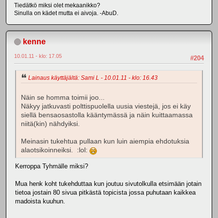
Tiedätkö miksi olet mekaanikko?
Sinulla on kädet mutta ei aivoja. -AbuD.
kenne
10.01.11 - klo: 17.05
#204
Lainaus käyttäjältä: Sami L - 10.01.11 - klo: 16.43
Näin se homma toimii joo...
Näkyy jatkuvasti polttispuolella uusia viestejä, jos ei käy
siellä bensaosastolla kääntymässä ja näin kuittaamassa
niitä(kin) nähdyiksi.
Meinasin tukehtua pullaan kun luin aiempia ehdotuksia
alaotsikoinneiksi. :lol:
Kerroppa Tyhmälle miksi?
Mua henk koht tukehduttaa kun joutuu sivutolkulla etsimään jotain
tietoa jostain 80 sivua pitkästä topicista jossa puhutaan kaikkea
madoista kuuhun.