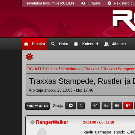
Tervetuloa foorumille
RC10.FI
Kirjaudu
Rekisteröidy
Etusivu
Haku
Kalenteri
Jäsenet
RC10.FI
/
Yleiset
/
Sähköautot
/
Traxxas
/
Traxxas Stampede,
Traxxas Stampede, Rustler ja 
Aloittaja zhoop, 25.10.03 - klo: 17.46
1
...
64
65
66
67
Sivuja
SIIRRY ALAS
RangerWalker
24.01.08 - klo: 17.18
kävin ajamassa :shock: -14/