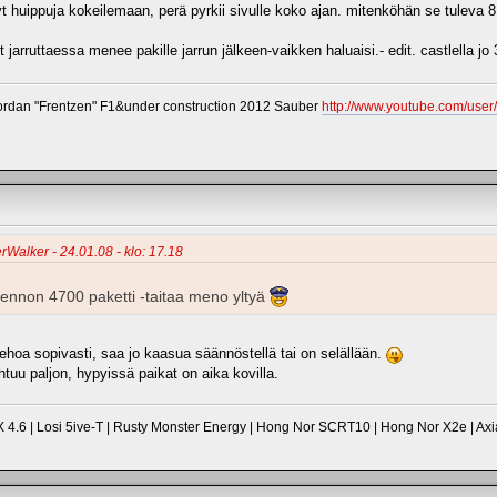
nyt huippuja kokeilemaan, perä pyrkii sivulle koko ajan. mitenköhän se tuleva
arruttaessa menee pakille jarrun jälkeen-vaikken haluaisi.- edit. castlella jo 3
dan "Frentzen" F1&under construction 2012 Sauber
http://www.youtube.com/use
rWalker - 24.01.08 - klo: 17.18
ennon 4700 paketti -taitaa meno yltyä
ehoa sopivasti, saa jo kaasua säännöstellä tai on selällään.
htuu paljon, hypyissä paikat on aika kovilla.
 4.6 | Losi 5ive-T | Rusty Monster Energy | Hong Nor SCRT10 | Hong Nor X2e | Axi