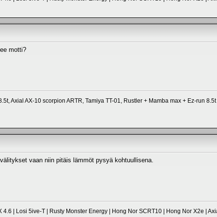
nee motti?
5t, Axial AX-10 scorpion ARTR, Tamiya TT-01, Rustler + Mamba max + Ez-run 8.5t
 välitykset vaan niin pitäis lämmöt pysyä kohtuullisena.
 4.6 | Losi 5ive-T | Rusty Monster Energy | Hong Nor SCRT10 | Hong Nor X2e | Axi