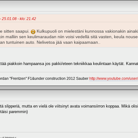
- 25.01.08 - klo: 21.42
 sitten saapui.
Kulkupuoli on mielestäni kunnossa vakionakin ainaki
nkin malliin sen keulimaraudan niin voisi vedellä sitä vasten, keula nous
an tuntuinen auto. Nelivetoa jää vaan kaipaamaan..
ettää piakkoin hampaansa jos pakki/eteen tekniikkaa keulintaan käytät. Kannat
dan "Frentzen" F1&under construction 2012 Sauber
http://www.youtube.com/use
ätä slipperiä, mutta en vielä ole viitsinyt avata voimansiirron koppaa. Mikä olis
etäisi paremmin)