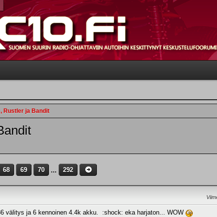
 Rustler ja Bandit
Bandit
68
69
70
...
292
Viim
86 välitys ja 6 kennoinen 4.4k akku. :shock: eka harjaton... WOW