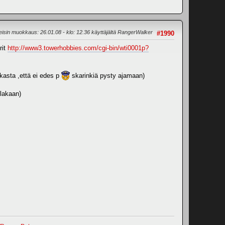
eisin muokkaus
: 26.01.08 - klo: 12.36 käyttäjältä RangerWalker
#1990
rit
http://www3.towerhobbies.com/cgi-bin/wti0001p?
kasta ,että ei edes p
skarinkiä pysty ajamaan)
llakaan)