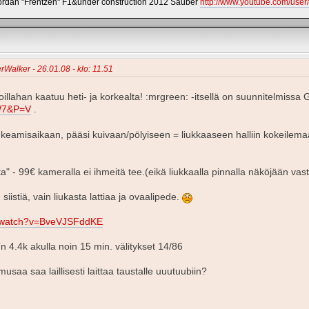
dan "Frentzen" F1&under construction 2012 Sauber
http://www.youtube.com/use
rWalker - 26.01.08 - klo: 11.51
 noillahan kaatuu heti- ja korkealta! :mrgreen: -itsellä on suunnitelmissa 
W7&P=V
.
keamisaikaan, pääsi kuivaan/pölyiseen = liukkaaseen halliin kokeilemaan
a" - 99€ kameralla ei ihmeitä tee.(eikä liukkaalla pinnalla näköjään va
iistiä, vain liukasta lattiaa ja ovaalipede.
m/watch?v=BveVJSFddKE
 4.4k akulla noin 15 min. välitykset 14/86
musaa saa laillisesti laittaa taustalle uuutuubiin?