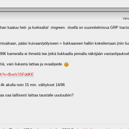
Viim
llahan kaatuu heti- ja korkealta! :mrgreen: -itsellä on suunnitelmissa GRP tracto
isaikaan, pääsi kuivaan/pölyiseen = liukkaaseen halliin kokeilemaan.(niin liu
 99€ kameralla ei ihmeitä tee.(eikä liukkaalla pinnalla näköjään vastaohjaukse
iä, vain liukasta lattiaa ja ovaalipede.
atch?v=BveVJSFddKE
k akulla noin 15 min. välitykset 14/86
a saa laillisesti laittaa taustalle uuutuubiin?