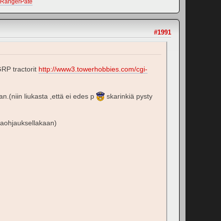
r/RangerPate
#1991
GRP tractorit
http://www3.towerhobbies.com/cgi-
.(niin liukasta ,että ei edes p
skarinkiä pysty
staohjauksellakaan)