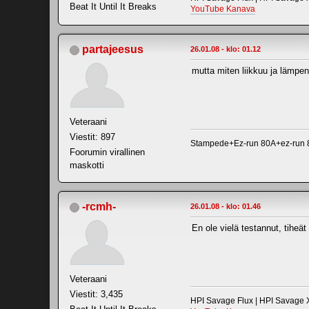
Beat It Until It Breaks
YouTube Kanava
partajeesus
26.01.08 - klo: 01.12
mutta miten liikkuu ja lämpe
Veteraani
Viestit: 897
Stampede+Ez-run 80A+ez-run 8.
Foorumin virallinen
maskotti
-rcmh-
26.01.08 - klo: 01.46
En ole vielä testannut, tiheät
Veteraani
Viestit: 3,435
HPI Savage Flux | HPI Savage X