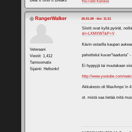
Beat It Until It Breaks
YouTube Kanava
RangerWalker
26.01.08 - klo: 11.51
Siistit ovat kyllä pyörät, noi
&I=LXMXW7&P=V
.
Kävin ostarilla kaupan aukeam
Veteraani
pahoittelut kuvan"laadusta" -
Viestit: 1,412
Tamisomatix
Ei hyppyjä tai muutakaan siist
Sijainti: Hellsinki!
http://www.youtube.com/w
Akkukesto oli MaxAmps´ín 4.4
ot. mistä saa tietää mitä musa