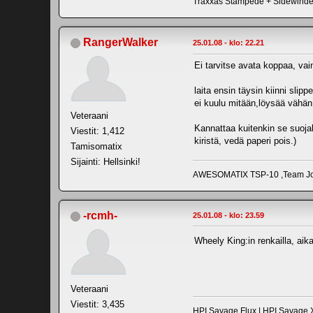
Traxxas Stampede + Sidewind
RangerWalker
25.01.08 - klo: 22.21
Ei tarvitse avata koppaa, vain
laita ensin täysin kiinni slip
ei kuulu mitään,löysää vähän.
Veteraani
Kannattaa kuitenkin se suojako
Viestit: 1,412
kiristä, vedä paperi pois.)
Tamisomatix
Sijainti: Hellsinki!
AWESOMATIX TSP-10 ,Team Jor
-rcmh-
25.01.08 - klo: 23.59
Wheely King:in renkailla, ai
Veteraani
Viestit: 3,435
HPI Savage Flux | HPI Savage X