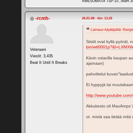
AWESOMATIX TSP-10 ,Team Jor
-rcmh-
26.01.08 - klo: 13.25
Lainaus käyttäjältä: Range
Siistit ovat kyllä pyörät,
bin/wti0001p?&I=LXMX
Veteraani
Viestit: 3,435
Kävin ostarilla kaupan au
Beat It Until It Breaks
ajamaan)
pahoittelut kuvan"laadust
Ei hyppyjä tai muutakaan s
http://www.youtube.co
Akkukesto oli MaxAmps´ín
ot. mistä saa tietää mitä 