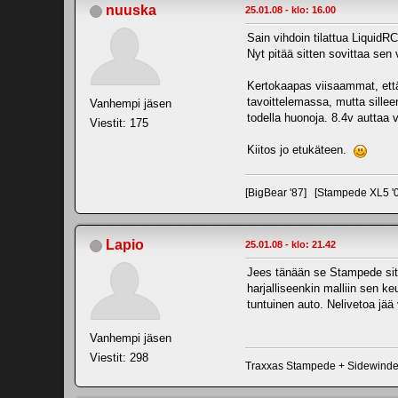
nuuska
25.01.08 - klo: 16.00
Sain vihdoin tilattua Liquid
Nyt pitää sitten sovittaa sen
Kertokaapas viisaammat, että
tavoittelemassa, mutta sille
Vanhempi jäsen
todella huonoja. 8.4v auttaa
Viestit: 175
Kiitos jo etukäteen.
[BigBear '87] [Stampede XL5 '
Lapio
25.01.08 - klo: 21.42
Jees tänään se Stampede sit
harjalliseenkin malliin sen k
tuntuinen auto. Nelivetoa jä
Vanhempi jäsen
Viestit: 298
Traxxas Stampede + Sidewind