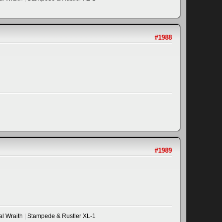
#1988
#1989
al Wraith | Stampede & Rustler XL-1