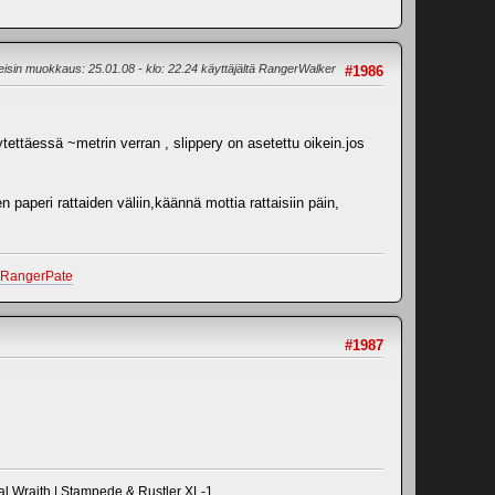
eisin muokkaus
: 25.01.08 - klo: 22.24 käyttäjältä RangerWalker
#1986
dytettäessä ~metrin verran , slippery on asetettu oikein.jos
 paperi rattaiden väliin,käännä mottia rattaisiin päin,
r/RangerPate
#1987
al Wraith | Stampede & Rustler XL-1