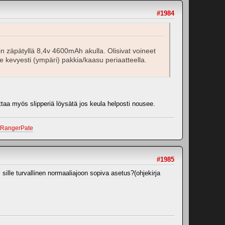
#1984
n zäpätyllä 8,4v 4600mAh akulla. Olisivat voineet
ee kevyesti (ympäri) pakkia/kaasu periaatteella.
taa myös slipperiä löysätä jos keula helposti nousee.
r/RangerPate
#1985
i sille turvallinen normaaliajoon sopiva asetus?(ohjekirja