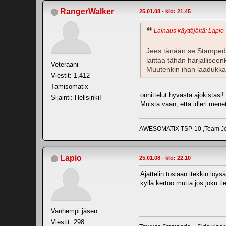
RangerWalker
25.01.08 - klo: 21.45
Lainaus käyttäjältä: Lapio 
Jees tänään se Stampede
laittaa tähän harjallisee
Veteraani
Muutenkin ihan laadukka
Viestit: 1,412
Tamisomatix
onnittelut hyvästä ajokistasi!
Sijainti: Hellsinki!
Muista vaan, että idleri men
AWESOMATIX TSP-10 ,Team Jor
Lapio
25.01.08 - klo: 22.10
Ajattelin tosiaan itekkin löys
kyllä kertoo mutta jos joku ti
Vanhempi jäsen
Viestit: 298