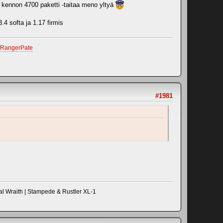
 8 kennon 4700 paketti -taitaa meno yltyä
.4 softa ja 1.17 firmis
r/RangerPate
#1981
al Wraith | Stampede & Rustler XL-1