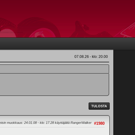
07.08.26 - klo: 20.00
TULOSTA
eisin muokkaus
: 24.01.08 - klo: 17.28 käyttäjältä RangerWalker
#1980