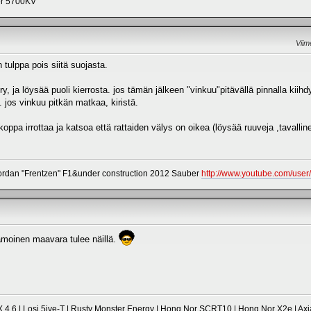
er 5700KV
Viim
 tulppa pois siitä suojasta.
pery, ja löysää puoli kierrosta. jos tämän jälkeen "vinkuu"pitävällä pinnalla kiih
 jos vinkuu pitkän matkaa, kiristä.
ppa irrottaa ja katsoa että rattaiden välys on oikea (löysää ruuveja ,tavallinen
dan "Frentzen" F1&under construction 2012 Sauber
http://www.youtube.com/use
kamoinen maavara tulee näillä.
 4.6 | Losi 5ive-T | Rusty Monster Energy | Hong Nor SCRT10 | Hong Nor X2e | Axi