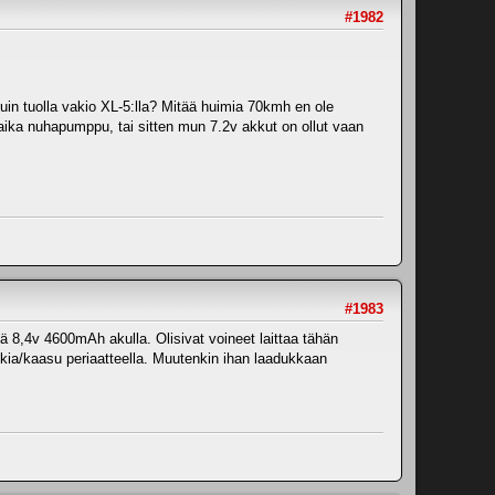
#1982
in tuolla vakio XL-5:lla? Mitää huimia 70kmh en ole
aika nuhapumppu, tai sitten mun 7.2v akkut on ollut vaan
#1983
 8,4v 4600mAh akulla. Olisivat voineet laittaa tähän
akkia/kaasu periaatteella. Muutenkin ihan laadukkaan