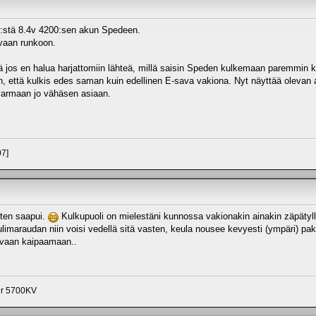
RC:stä 8.4v 4200:sen akun Spedeen.
 vaan runkoon.
 jos en halua harjattomiin lähteä, millä saisin Speden kulkemaan paremmin ku
en, että kulkis edes saman kuin edellinen E-sava vakiona. Nyt näyttää olevan 
 varmaan jo vähäsen asiaan.
07]
ten saapui.
Kulkupuoli on mielestäni kunnossa vakionakin ainakin zäpätyllä
eulimaraudan niin voisi vedellä sitä vasten, keula nousee kevyesti (ympäri) p
ä vaan kaipaamaan..
er 5700KV