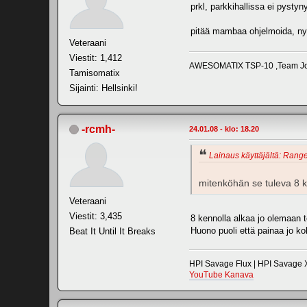
prkl, parkkihallissa ei pysty
pitää mambaa ohjelmoida, nyt j
Veteraani
Viestit: 1,412
AWESOMATIX TSP-10 ,Team Jor
Tamisomatix
Sijainti: Hellsinki!
-rcmh-
24.01.08 - klo: 18.20
Lainaus käyttäjältä: Range
mitenköhän se tuleva 8 k
Veteraani
Viestit: 3,435
8 kennolla alkaa jo olemaan t
Huono puoli että painaa jo ko
Beat It Until It Breaks
HPI Savage Flux | HPI Savage X
YouTube Kanava