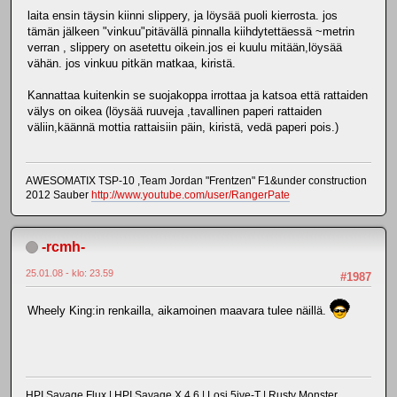
laita ensin täysin kiinni slippery, ja löysää puoli kierrosta. jos
tämän jälkeen "vinkuu"pitävällä pinnalla kiihdytettäessä ~metrin
verran , slippery on asetettu oikein.jos ei kuulu mitään,löysää
vähän. jos vinkuu pitkän matkaa, kiristä.
Kannattaa kuitenkin se suojakoppa irrottaa ja katsoa että rattaiden
välys on oikea (löysää ruuveja ,tavallinen paperi rattaiden
väliin,käännä mottia rattaisiin päin, kiristä, vedä paperi pois.)
AWESOMATIX TSP-10 ,Team Jordan "Frentzen" F1&under construction
2012 Sauber
http://www.youtube.com/user/RangerPate
-rcmh-
25.01.08 - klo: 23.59
#1987
Wheely King:in renkailla, aikamoinen maavara tulee näillä.
HPI Savage Flux | HPI Savage X 4.6 | Losi 5ive-T | Rusty Monster