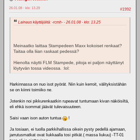
26.01.08 - klo: 13.29
#1992
Lainaus käyttäjältä: -rcmh- - 26.01.08 - klo: 13.25
Meinaatko laittaa Stampedeen Maxx kokoiset renkaat?
Taitaa olla liian raskaat pedessä?
Hienolta näytti FLM Stampede, pitoja ei paljon näyttänyt
löytyvän tossa videossa. :lol:
Harkinnassa on nuo isot pyörät. Niin kuin kerroit, välityksistähän
se on kiinni toimiiko ne.
Jotenkin noi pikkurenkaatkin rupeavat tuntumaan kivan näköisiltä,
eli ehkä isommat jäävät tulevaisuuteen.
Saisi vaan ison auton tuntua
!
Ja tosiaan, ei tuolla parkkihallissa oikein pysty pedellä ajamaan,
jarrutusmatkat ovat liukkaalla tosi pitkät.( massa liukuu) -TT-01