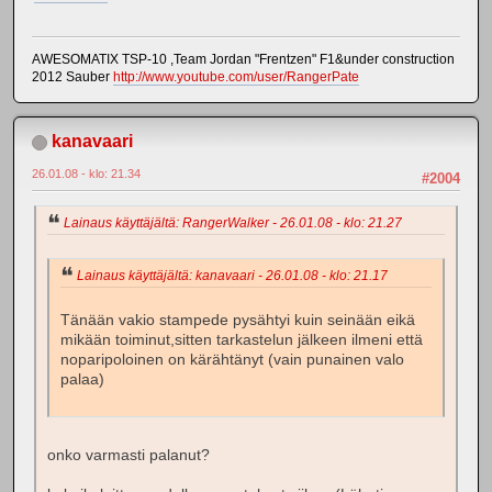
AWESOMATIX TSP-10 ,Team Jordan "Frentzen" F1&under construction
2012 Sauber
http://www.youtube.com/user/RangerPate
kanavaari
26.01.08 - klo: 21.34
#2004
Lainaus käyttäjältä: RangerWalker - 26.01.08 - klo: 21.27
Lainaus käyttäjältä: kanavaari - 26.01.08 - klo: 21.17
Tänään vakio stampede pysähtyi kuin seinään eikä
mikään toiminut,sitten tarkastelun jälkeen ilmeni että
noparipoloinen on kärähtänyt (vain punainen valo
palaa)
onko varmasti palanut?