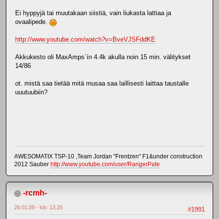
Ei hyppyjä tai muutakaan siistiä, vain liukasta lattiaa ja
ovaalipede.
http://www.youtube.com/watch?v=BveVJSFddKE
Akkukesto oli MaxAmps´ín 4.4k akulla noin 15 min. välitykset
14/86
ot. mistä saa tietää mitä musaa saa laillisesti laittaa taustalle
uuutuubiin?
AWESOMATIX TSP-10 ,Team Jordan "Frentzen" F1&under construction
2012 Sauber
http://www.youtube.com/user/RangerPate
-rcmh-
26.01.08 - klo: 13.25
#1991