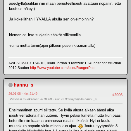
aseöljyllä(suihkin niin maan perusteellisesti avattuun nopariin, että
kosteus häipyi)
Ja kokeilithan HYVÄLLÄ akulla sen ohjelmoinnin?
hieman ot. itse suojasin sähköt silikoonilla
-ruma mutta toimii(ajon jälkeen pesen kraanan alla)
AWESOMATIX TSP-10 ,Team Jordan "Frentzen" F1&under construction
2012 Sauber
http://www.youtube.com/user/RangerPate
hannu_s
26.01.08 - klo: 21.49
#2006
Viimeisin muokkaus
: 26.01.08 - klo: 22.08 käyttäjältä hannu_s
Ensimmäinen spurri silitetty. Se kyllä alusta alkaen äänsi aika
isosti verrattuna ihan uuteen. Hyvin pelasi lumella mutta kun pääsi
betonille niin kaasua painaessa rusahti ilkeästi. Nyt ei kuulu
muutakuin noparin vinkuminen kun ajaa
Joutuu tyytymään 8