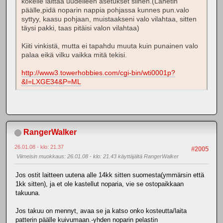
kokeile laittaa uudelleen asetukset siihen.(Lähetin
päälle,pidä noparin nappia pohjassa kunnes pun.valo
syttyy, kaasu pohjaan, muistaakseni valo vilahtaa, sitten
täysi pakki, taas pitäisi valon vilahtaa)
Kiiti vinkistä, mutta ei tapahdu muuta kuin punainen valo
palaa eikä vilku vaikka mitä tekisi.
http://www3.towerhobbies.com/cgi-bin/wti0001p?
&I=LXGE34&P=ML
RangerWalker
26.01.08 - klo: 21.37
#2005
Viimeisin muokkaus
: 26.01.08 - klo: 21.43 käyttäjältä RangerWalker
Jos ostit laitteen uutena alle 14kk sitten suomesta(ymmärsin että
1kk sitten), ja et ole kastellut noparia, vie se ostopaikkaan
takuuna.
Jos takuu on mennyt, avaa se ja katso onko kosteutta/laita
patterin päälle kuivumaan.-yhden noparin pelastin