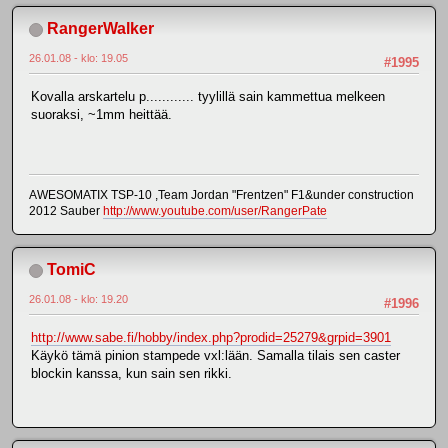
RangerWalker
26.01.08 - klo: 19.05
#1995
Kovalla arskartelu p............ tyylillä sain kammettua melkeen
suoraksi, ~1mm heittää.
AWESOMATIX TSP-10 ,Team Jordan "Frentzen" F1&under construction
2012 Sauber
http://www.youtube.com/user/RangerPate
TomiC
26.01.08 - klo: 19.20
#1996
http://www.sabe.fi/hobby/index.php?prodid=25279&grpid=3901
Käykö tämä pinion stampede vxl:lään. Samalla tilais sen caster
blockin kanssa, kun sain sen rikki.