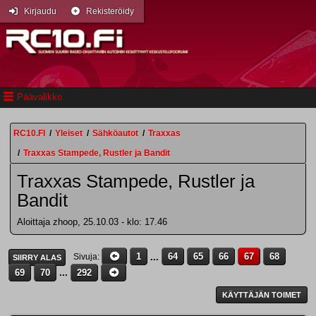
Kirjaudu
Rekisteröidy
Päävalikko
RC10.FI
/
Yleiset
/
Sähköautot
/
Traxxas
/
Traxxas Stampede, Rustler ja Bandit
Traxxas Stampede, Rustler ja
Bandit
Aloittaja zhoop, 25.10.03 - klo: 17.46
1
...
64
65
66
67
68
Sivuja
SIIRRY ALAS
69
70
...
292
KÄYTTÄJÄN TOIMET