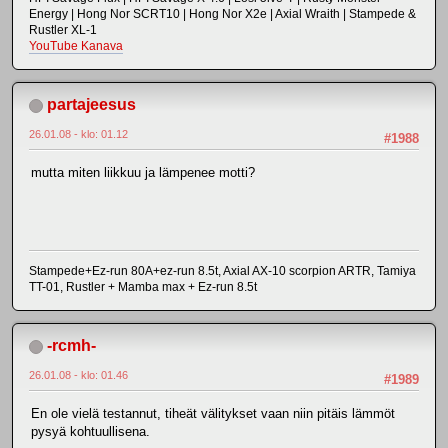
Energy | Hong Nor SCRT10 | Hong Nor X2e | Axial Wraith | Stampede &
Rustler XL-1
YouTube Kanava
partajeesus
26.01.08 - klo: 01.12
#1988
mutta miten liikkuu ja lämpenee motti?
Stampede+Ez-run 80A+ez-run 8.5t, Axial AX-10 scorpion ARTR, Tamiya
TT-01, Rustler + Mamba max + Ez-run 8.5t
-rcmh-
26.01.08 - klo: 01.46
#1989
En ole vielä testannut, tiheät välitykset vaan niin pitäis lämmöt
pysyä kohtuullisena.