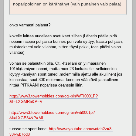
noparipoloinen on kärähtänyt (vain punainen valo palaa)
onko varmasti palanut?
kokeile laittaa uudelleen asetukset siihen.(Lähetin päälle,pidä
noparin nappia pohjassa kunnes pun.valo syttyy, kaasu pohjaan,
muistaakseni valo vilahtaa, sitten täysi pakki, taas pitäisi valon
vilahtaa)
voihan se palanutkin olla. Ot. -Itselläni on ylimääräinen
101bk(tamiyan nopari, mutta max 23 lankaiselle -sellainenkin
löytyy -tamiyan sport tuned ,molemmilla ajettu alle akullinen) jos
kiinnostaa, saat 30€ molemmat kone on vääntävä ja akullinen
riittää PITKÄÄN! noparissa deanssin liitin.
http://www3.towerhobbies.com/cgi-bin/WTI0001P?
&I=LXGMR5&P=V
http://www3.towerhobbies.com/cgi-bin/wti0001p?
&I=LXGE34&P=ML
tuossa se sport kone
http://www.youtube.com/watch?v=8-
v8Rwb7od8