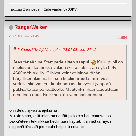
Traxxas Stampede + Sidewinder 5700KV
RangerWalker
25.01.08 - klo: 21.45
#1984
Lainaus käyttäjältä: Lapio - 25.01.08 - klo: 21.42
Jees tänään se Stampede sitten saapui.
Kulkupuoli on
mielestäni kunnossa vakionakin ainakin zäpätyllä 8,4v
4600mAh akulla. Olisivat voineet laittaa tähän
harjalliseenkin malliin sen keulimaraudan niin voisi
vedellä sitä vasten, keula nousee kevyesti (ympäri)
pakkia/kaasu periaatteella. Muutenkin ihan laadukkaan
tuntuinen auto. Nelivetoa jää vaan kaipaamaan..
onnittelut hyvästä ajokistasi!
Muista vaan, että idleri menettää piakkoin hampaansa jos
pakki/eteen tekniikkaa keulintaan käytät. Kannattaa myös
slipperiä löysätä jos keula helposti nousee.