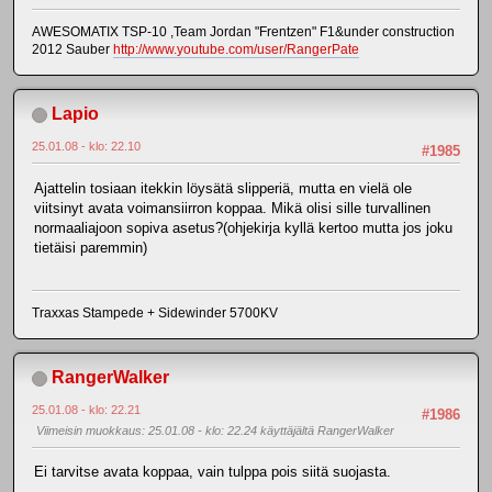
AWESOMATIX TSP-10 ,Team Jordan "Frentzen" F1&under construction
2012 Sauber
http://www.youtube.com/user/RangerPate
Lapio
25.01.08 - klo: 22.10
#1985
Ajattelin tosiaan itekkin löysätä slipperiä, mutta en vielä ole
viitsinyt avata voimansiirron koppaa. Mikä olisi sille turvallinen
normaaliajoon sopiva asetus?(ohjekirja kyllä kertoo mutta jos joku
tietäisi paremmin)
Traxxas Stampede + Sidewinder 5700KV
RangerWalker
25.01.08 - klo: 22.21
#1986
Viimeisin muokkaus
: 25.01.08 - klo: 22.24 käyttäjältä RangerWalker
Ei tarvitse avata koppaa, vain tulppa pois siitä suojasta.