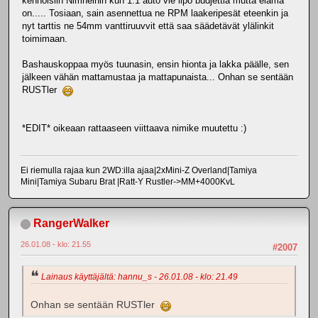
kennoisiin Nimheihin kun 1:1 auto vie lipo budjettia mutta elämä
on..... Tosiaan, sain asennettua ne RPM laakeripesät eteenkin ja
nyt tarttis ne 54mm vanttiruuvvit että saa säädetävät ylälinkit
toimimaan.
Bashauskoppaa myös tuunasin, ensin hionta ja lakka päälle, sen
jälkeen vähän mattamustaa ja mattapunaista... Onhan se sentään
RUSTler
*EDIT* oikeaan rattaaseen viittaava nimike muutettu :)
Ei riemulla rajaa kun 2WD:illa ajaa|2xMini-Z Overland|Tamiya
Mini|Tamiya Subaru Brat |Ratt-Y Rustler->MM+4000KvL
RangerWalker
26.01.08 - klo: 21.55
#2007
Lainaus käyttäjältä: hannu_s - 26.01.08 - klo: 21.49
Onhan se sentään RUSTler