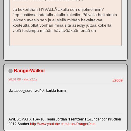
Ja kokeilithan HYVÄLLÄ akulla sen ohjelmoinnin?
Jep. justiinsa ladatulla akulla kokeilin. Päivällä heti stopin
jälkeen avasin sen ja ei siellä mitään havaittavaa
kosteutta ollut.vonhan minä sitä aseöljy juttua kokeilla
vielä tuskimpa mitään hävittvääkään enää on
RangerWalker
26.01.08 - klo: 22.17
#2009
Ja aseöljy,crc ,wd40. kaikki toimii
AWESOMATIX TSP-10 ,Team Jordan "Frentzen" F1&under construction
2012 Sauber
http://www.youtube.com/user/RangerPate