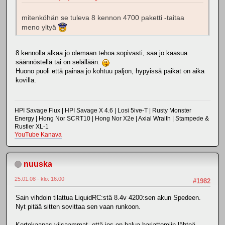
mitenköhän se tuleva 8 kennon 4700 paketti -taitaa
meno yltyä
8 kennolla alkaa jo olemaan tehoa sopivasti, saa jo kaasua
säännöstellä tai on selällään.
Huono puoli että painaa jo kohtuu paljon, hypyissä paikat on aika
kovilla.
HPI Savage Flux | HPI Savage X 4.6 | Losi 5ive-T | Rusty Monster
Energy | Hong Nor SCRT10 | Hong Nor X2e | Axial Wraith | Stampede &
Rustler XL-1
YouTube Kanava
nuuska
25.01.08 - klo: 16.00
#1982
Sain vihdoin tilattua LiquidRC:stä 8.4v 4200:sen akun Spedeen.
Nyt pitää sitten sovittaa sen vaan runkoon.
Kertokaapas viisaammat, että jos en halua harjattomiin lähteä,