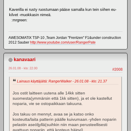
Kaverilla ei rusty ruostumaan pääse samalla kun tein siihen eu-
kilvet -muokkasin nimeä.
:mrgreen:
AWESOMATIX TSP-10 ,Team Jordan "Frentzen" F1&under construction
2012 Sauber
http://www.youtube.com/user/RangerPate
kanavaari
26.01.08 - klo: 22.00
#2008
Lainaus käyttäjältä: RangerWalker - 26.01.08 - klo: 21.37
Jos ostit laitteen uutena alle 14kk sitten
suomesta(ymmärsin että 1kk sitten), ja et ole kastellut
noparia, vie se ostopaikkaan takuuna.
Jos takuu on mennyt, avaa se ja katso onko
kosteutta/laita patterin päälle kuivumaan.-yhden noparin
pelastin aseöljyllä(suihkin niin maan perusteellisesti
avattuun nopariin, että kosteus häipyi)