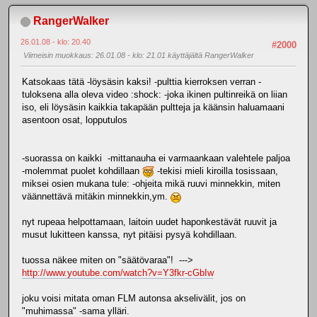
RangerWalker
26.01.08 - klo: 20.40
#2000
Viimeisin muokkaus
: 26.01.08 - klo: 21.01 käyttäjältä RangerWalker
Katsokaas tätä -löysäsin kaksi! -pulttia kierroksen verran -
tuloksena alla oleva video :shock: -joka ikinen pultinreikä on liian
iso, eli löysäsin kaikkia takapään pultteja ja käänsin haluamaani
asentoon osat, lopputulos
-suorassa on kaikki -mittanauha ei varmaankaan valehtele paljoa
-molemmat puolet kohdillaan
-tekisi mieli kiroilla tosissaan,
miksei osien mukana tule: -ohjeita mikä ruuvi minnekkin, miten
väännettävä mitäkin minnekkin,ym.
nyt rupeaa helpottamaan, laitoin uudet haponkestävät ruuvit ja
musut lukitteen kanssa, nyt pitäisi pysyä kohdillaan.
tuossa näkee miten on "säätövaraa"! --->
http://www.youtube.com/watch?v=Y3fkr-cGbIw
joku voisi mitata oman FLM autonsa akselivälit, jos on
"muhimassa" -sama ylläri.