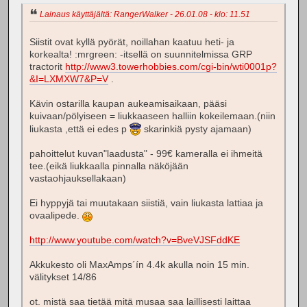
Lainaus käyttäjältä: RangerWalker - 26.01.08 - klo: 11.51
Siistit ovat kyllä pyörät, noillahan kaatuu heti- ja
korkealta! :mrgreen: -itsellä on suunnitelmissa GRP
tractorit
http://www3.towerhobbies.com/cgi-bin/wti0001p?
&I=LXMXW7&P=V
.
Kävin ostarilla kaupan aukeamisaikaan, pääsi
kuivaan/pölyiseen = liukkaaseen halliin kokeilemaan.(niin
liukasta ,että ei edes p
skarinkiä pysty ajamaan)
pahoittelut kuvan"laadusta" - 99€ kameralla ei ihmeitä
tee.(eikä liukkaalla pinnalla näköjään
vastaohjauksellakaan)
Ei hyppyjä tai muutakaan siistiä, vain liukasta lattiaa ja
ovaalipede.
http://www.youtube.com/watch?v=BveVJSFddKE
Akkukesto oli MaxAmps´ín 4.4k akulla noin 15 min.
välitykset 14/86
ot. mistä saa tietää mitä musaa saa laillisesti laittaa