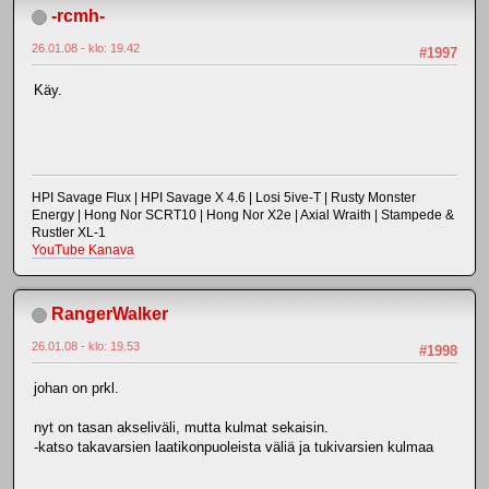
-rcmh-
26.01.08 - klo: 19.42
#1997
Käy.
HPI Savage Flux | HPI Savage X 4.6 | Losi 5ive-T | Rusty Monster
Energy | Hong Nor SCRT10 | Hong Nor X2e | Axial Wraith | Stampede &
Rustler XL-1
YouTube Kanava
RangerWalker
26.01.08 - klo: 19.53
#1998
johan on prkl.
nyt on tasan akseliväli, mutta kulmat sekaisin.
-katso takavarsien laatikonpuoleista väliä ja tukivarsien kulmaa