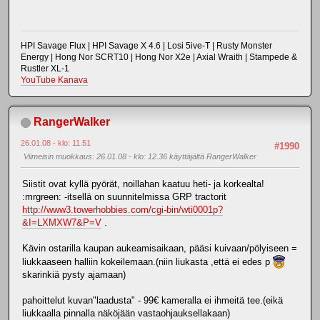
HPI Savage Flux | HPI Savage X 4.6 | Losi 5ive-T | Rusty Monster
Energy | Hong Nor SCRT10 | Hong Nor X2e | Axial Wraith | Stampede &
Rustler XL-1
YouTube Kanava
RangerWalker
26.01.08 - klo: 11.51
#1990
Viimeisin muokkaus
: 26.01.08 - klo: 12.36 käyttäjältä RangerWalker
Siistit ovat kyllä pyörät, noillahan kaatuu heti- ja korkealta!
:mrgreen: -itsellä on suunnitelmissa GRP tractorit
http://www3.towerhobbies.com/cgi-bin/wti0001p?
&I=LXMXW7&P=V
.
Kävin ostarilla kaupan aukeamisaikaan, pääsi kuivaan/pölyiseen =
liukkaaseen halliin kokeilemaan.(niin liukasta ,että ei edes p
skarinkiä pysty ajamaan)
pahoittelut kuvan"laadusta" - 99€ kameralla ei ihmeitä tee.(eikä
liukkaalla pinnalla näköjään vastaohjauksellakaan)