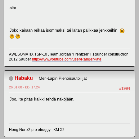
alta
Joko kairaan reikää isommaksi tai laitan palikkaa jenkkeihin
AWESOMATIX TSP-10 ,Team Jordan "Frentzen" F1&under construction
2012 Sauber
http://www.youtube.com/user/RangerPate
Habaku
Meri-Lapin Pienoisautoilijat
26.01.08 - klo: 17.24
#1994
Joo, ite pitäs kaikki tehdä näköjään.
Hong Nor x2 pro etruggy , KM X2