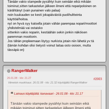
Tänään vakio stampede pysähtyi kuin seinään eikä mikään
toiminut,sitten tarkastelun jälkeen ilmeni että noparipoloinen on
kärähtänyt (vain punainen valo palaa)
noin kuukauden se kesti jokapäiväistä puolihultteinta
käyttöä/hoitoa.
nyt on hyvä syy katsella jotain vähän parempaa nopari/moottori
yhdistelmää vai ostaisko
sittenkin vakio noparin, kestäähän sekin jonkin näköisen
paremman moottorin.
Jos tähän propleemaan löytyy nurkista jotain niin lähetä yv:tä
(tämän kohdan olisi tietysti voinut laitaa osto osioon, mutta
tässäpä on)
RangerWalker
26.01.08 - klo: 21.27
#2003
Viimeisin muokkaus
: 26.01.08 - klo: 21.32 käyttäjältä RangerWalker
Lainaus käyttäjältä: kanavaari - 26.01.08 - klo: 21.17
Tänään vakio stampede pysähtyi kuin seinään eikä
mikään toiminut,sitten tarkastelun jälkeen ilmeni että