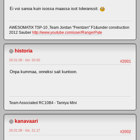
Ei voi sanoa kuin isossa maassa isot toleranssit.
AWESOMATIX TSP-10 ,Team Jordan "Frentzen" F1&under construction
2012 Sauber
http://www.youtube.com/user/RangerPate
historia
26.01.08 - klo: 20.50
#2001
Onpa kummaa, onneksi sait kuntoon.
Team Associated RC10B4 - Tamiya Mini
kanavaari
26.01.08 - klo: 21.17
#2002