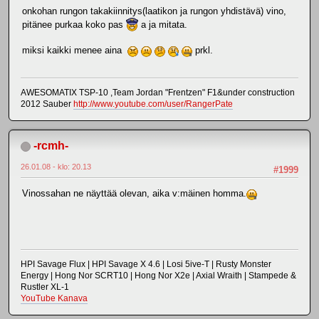
onkohan rungon takakiinnitys(laatikon ja rungon yhdistävä) vino,
pitänee purkaa koko pas
a ja mitata.
miksi kaikki menee aina
prkl.
AWESOMATIX TSP-10 ,Team Jordan "Frentzen" F1&under construction
2012 Sauber
http://www.youtube.com/user/RangerPate
-rcmh-
26.01.08 - klo: 20.13
#1999
Vinossahan ne näyttää olevan, aika v:mäinen homma.
HPI Savage Flux | HPI Savage X 4.6 | Losi 5ive-T | Rusty Monster
Energy | Hong Nor SCRT10 | Hong Nor X2e | Axial Wraith | Stampede &
Rustler XL-1
YouTube Kanava