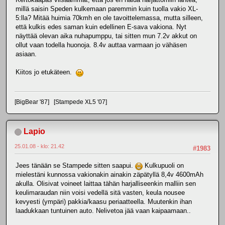
millä saisin Speden kulkemaan paremmin kuin tuolla vakio XL-
5:lla? Mitää huimia 70kmh en ole tavoittelemassa, mutta silleen,
että kulkis edes saman kuin edellinen E-sava vakiona. Nyt
näyttää olevan aika nuhapumppu, tai sitten mun 7.2v akkut on
ollut vaan todella huonoja. 8.4v auttaa varmaan jo vähäsen
asiaan.
Kiitos jo etukäteen.
[BigBear '87] [Stampede XL5 '07]
Lapio
25.01.08 - klo: 21.42
#1983
Jees tänään se Stampede sitten saapui.
Kulkupuoli on
mielestäni kunnossa vakionakin ainakin zäpätyllä 8,4v 4600mAh
akulla. Olisivat voineet laittaa tähän harjalliseenkin malliin sen
keulimaraudan niin voisi vedellä sitä vasten, keula nousee
kevyesti (ympäri) pakkia/kaasu periaatteella. Muutenkin ihan
laadukkaan tuntuinen auto. Nelivetoa jää vaan kaipaamaan..