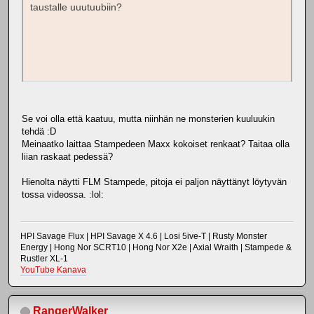
taustalle uuutuubiin?
Se voi olla että kaatuu, mutta niinhän ne monsterien kuuluukin
tehdä :D
Meinaatko laittaa Stampedeen Maxx kokoiset renkaat? Taitaa olla
liian raskaat pedessä?
Hienolta näytti FLM Stampede, pitoja ei paljon näyttänyt löytyvän
tossa videossa. :lol:
HPI Savage Flux | HPI Savage X 4.6 | Losi 5ive-T | Rusty Monster
Energy | Hong Nor SCRT10 | Hong Nor X2e | Axial Wraith | Stampede &
Rustler XL-1
YouTube Kanava
RangerWalker