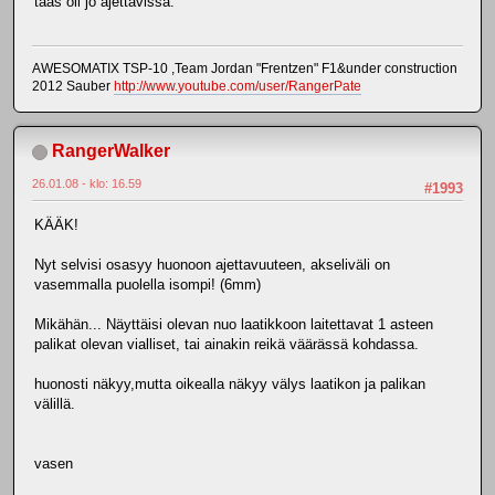
taas oli jo ajettavissa.
AWESOMATIX TSP-10 ,Team Jordan "Frentzen" F1&under construction
2012 Sauber
http://www.youtube.com/user/RangerPate
RangerWalker
26.01.08 - klo: 16.59
#1993
KÄÄK!
Nyt selvisi osasyy huonoon ajettavuuteen, akseliväli on
vasemmalla puolella isompi! (6mm)
Mikähän... Näyttäisi olevan nuo laatikkoon laitettavat 1 asteen
palikat olevan vialliset, tai ainakin reikä väärässä kohdassa.
huonosti näkyy,mutta oikealla näkyy välys laatikon ja palikan
välillä.
vasen