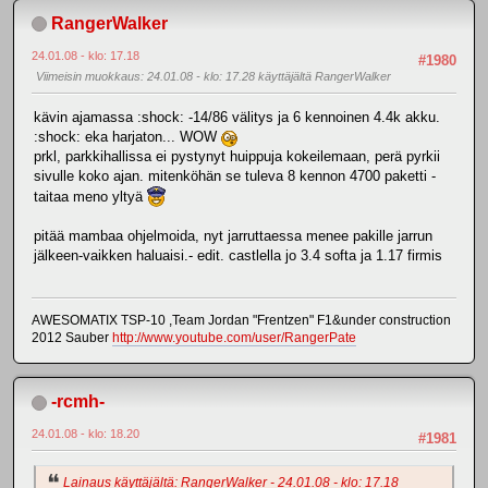
RangerWalker
24.01.08 - klo: 17.18
#1980
Viimeisin muokkaus
: 24.01.08 - klo: 17.28 käyttäjältä RangerWalker
kävin ajamassa :shock: -14/86 välitys ja 6 kennoinen 4.4k akku.
:shock: eka harjaton... WOW
prkl, parkkihallissa ei pystynyt huippuja kokeilemaan, perä pyrkii
sivulle koko ajan. mitenköhän se tuleva 8 kennon 4700 paketti -
taitaa meno yltyä
pitää mambaa ohjelmoida, nyt jarruttaessa menee pakille jarrun
jälkeen-vaikken haluaisi.- edit. castlella jo 3.4 softa ja 1.17 firmis
AWESOMATIX TSP-10 ,Team Jordan "Frentzen" F1&under construction
2012 Sauber
http://www.youtube.com/user/RangerPate
-rcmh-
24.01.08 - klo: 18.20
#1981
Lainaus käyttäjältä: RangerWalker - 24.01.08 - klo: 17.18