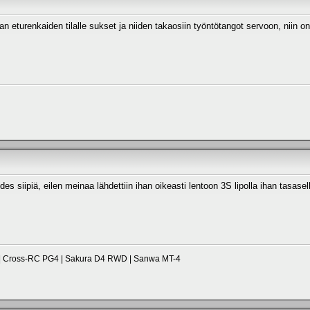
an eturenkaiden tilalle sukset ja niiden takaosiin työntötangot servoon, niin o
edes siipiä, eilen meinaa lähdettiin ihan oikeasti lentoon 3S lipolla ihan tasase
 | Cross-RC PG4 | Sakura D4 RWD | Sanwa MT-4