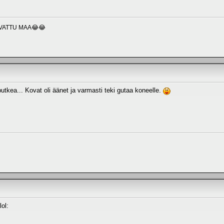
VATTU MAA😂😂
putkea... Kovat oli äänet ja varmasti teki gutaa koneelle.
lol: