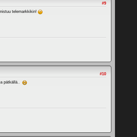
#9
nnistuu telemarkkikin!
#10
lla pätkällä..