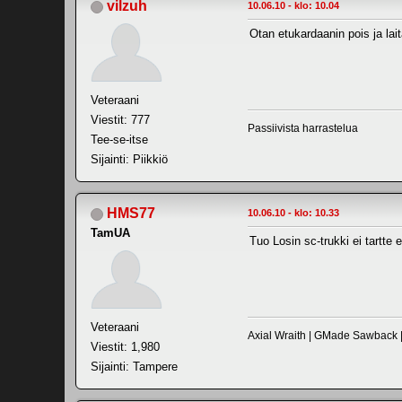
vilzuh
10.06.10 - klo: 10.04
Otan etukardaanin pois ja lait
Veteraani
Viestit: 777
Passiivista harrastelua
Tee-se-itse
Sijainti: Piikkiö
HMS77
10.06.10 - klo: 10.33
TamUA
Tuo Losin sc-trukki ei tartte 
Veteraani
Axial Wraith | GMade Sawback
Viestit: 1,980
Sijainti: Tampere