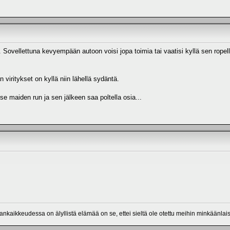
 Sovellettuna kevyempään autoon voisi jopa toimia tai vaatisi kyllä sen ropellin
n viritykset on kyllä niin lähellä sydäntä.
se maiden run ja sen jälkeen saa poltella osia...
mankaikkeudessa on älyllistä elämää on se, ettei sieltä ole otettu meihin minkäänlais