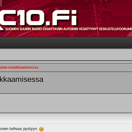
 auton muokkaamisessa
okkaamisessa
uuksien turhuus pystyyn.