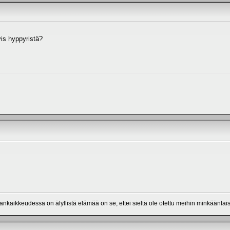
yis hyppyristä?
a.
mankaikkeudessa on älyllistä elämää on se, ettei sieltä ole otettu meihin minkäänlais