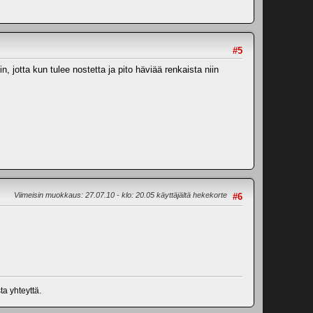
#5
, jotta kun tulee nostetta ja pito häviää renkaista niin
Viimeisin muokkaus
: 27.07.10 - klo: 20.05 käyttäjältä hekekorte
#6
ta yhteyttä.