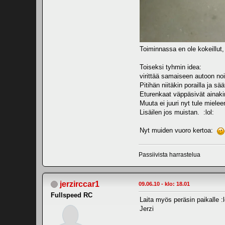
Toiminnassa en ole kokeillut, 
Toiseksi tyhmin idea:
virittää samaiseen autoon no
Pitihän niitäkin porailla ja sä
Eturenkaat väppäsivät ainaki
Muuta ei juuri nyt tule mielee
Lisäilen jos muistan. :lol:
Nyt muiden vuoro kertoa:
Passiivista harrastelua
jerzirccar1
09.06.10 - klo: 18.01
Fullspeed RC
Laita myös peräsin paikalle :l
Jerzi