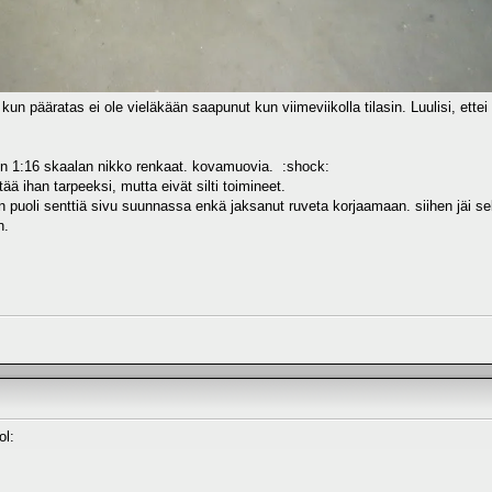
kun pääratas ei ole vieläkään saapunut kun viimeviikolla tilasin. Luulisi, ette
in 1:16 skaalan nikko renkaat. kovamuovia. :shock:
ätää ihan tarpeeksi, mutta eivät silti toimineet.
n puoli senttiä sivu suunnassa enkä jaksanut ruveta korjaamaan. siihen jäi s
n.
ol: