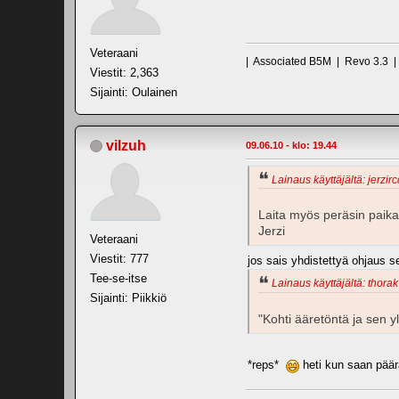
Veteraani
| Associated B5M | Revo 3.3 
Viestit: 2,363
Sijainti: Oulainen
vilzuh
09.06.10 - klo: 19.44
Lainaus käyttäjältä: jerzirc
Laita myös peräsin paikall
Jerzi
Veteraani
Viestit: 777
jos sais yhdistettyä ohjaus se
Tee-se-itse
Lainaus käyttäjältä: thorak
Sijainti: Piikkiö
"Kohti ääretöntä ja sen yli
*reps*
heti kun saan päär