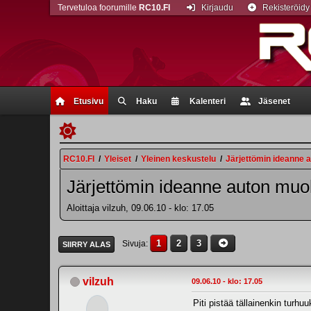
Tervetuloa foorumille
RC10.FI
Kirjaudu
Rekisteröidy
Etusivu
Haku
Kalenteri
Jäsenet
RC10.FI
/
Yleiset
/
Yleinen keskustelu
/
Järjettömin ideanne
Järjettömin ideanne auton mu
Aloittaja vilzuh, 09.06.10 - klo: 17.05
1
2
3
Sivuja
SIIRRY ALAS
vilzuh
09.06.10 - klo: 17.05
Piti pistää tällainenkin turh