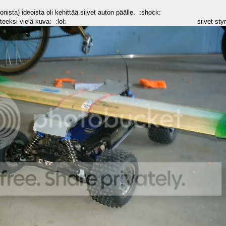
nista) ideoista oli kehittää siivet auton päälle. :shock:
en. Todisteeksi vielä kuva: :lol: siivet styro