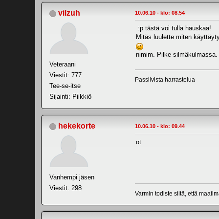
vilzuh
10.06.10 - klo: 08.54
:p tästä voi tulla hauskaa!
Mitäs luulette miten käyttäyt
nimim. Pilke silmäkulmass
Veteraani
Viestit: 777
Passiivista harrastelua
Tee-se-itse
Sijainti: Piikkiö
hekekorte
10.06.10 - klo: 09.44
ot
Vanhempi jäsen
Viestit: 298
Varmin todiste siitä, että maail