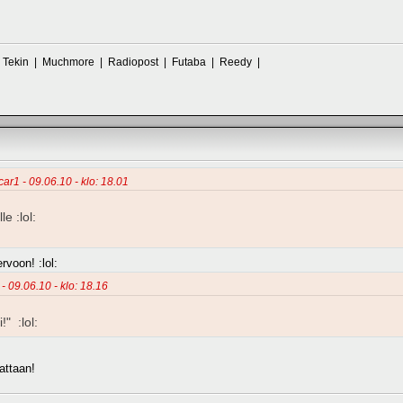
| Tekin | Muchmore | Radiopost | Futaba | Reedy |
car1 - 09.06.10 - klo: 18.01
e :lol:
rvoon! :lol:
 - 09.06.10 - klo: 18.16
!" :lol:
attaan!