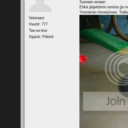
Suoraan asiaan.
Ehkä järjettömin omista (ja mo
Ymmärrän ihmetyks
Veteraani
Viestit: 777
Tee-se-itse
Sijainti: Piikkiö