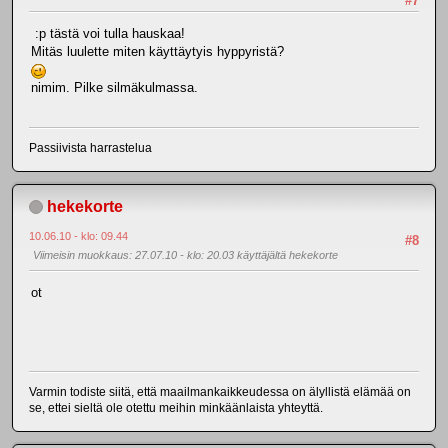
#7
:p tästä voi tulla hauskaa!
Mitäs luulette miten käyttäytyis hyppyristä?
nimim. Pilke silmäkulmassa.
Passiivista harrastelua
hekekorte
10.06.10 - klo: 09.44
#8
Viimeisin muokkaus
: 27.07.10 - klo: 20.03 käyttäjältä hekekorte
ot
Varmin todiste siitä, että maailmankaikkeudessa on älyllistä elämää on
se, ettei sieltä ole otettu meihin minkäänlaista yhteyttä.