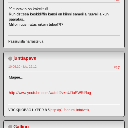
^^ tuotakin on kokeiltu!!
Kun dst:ssä keskidiffin kansi on kiinni samoilla ruuveilla kun
pääratas...
Milloin uusi ratas oikein tulee!?!?
Passiivista harrastelua
junttapave
10.06.10 - klo: 22.12
#17
Magee...
http://www.youtube.com/watch?v=sUDuPWRiRug
VRCK|HOBAO HYPER 8.5|
http://p1.foorumi.info/vrck
Gatling