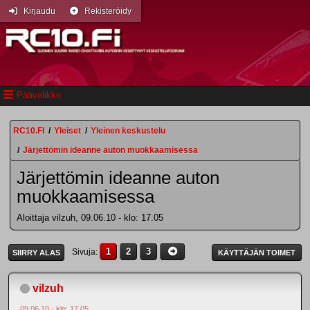
Kirjaudu
Rekisteröidy
Päävalikko
RC10.FI
/
Yleiset
/
Yleinen keskustelu
/
Järjettömin ideanne auton muokkaamisessa
Järjettömin ideanne auton
muokkaamisessa
Aloittaja vilzuh, 09.06.10 - klo: 17.05
1
2
3
Sivuja
SIIRRY ALAS
KÄYTTÄJÄN TOIMET
vilzuh
09.06.10 - klo: 17.05