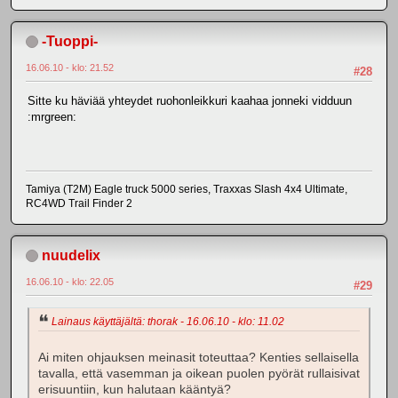
-Tuoppi-
16.06.10 - klo: 21.52
#28
Sitte ku häviää yhteydet ruohonleikkuri kaahaa jonneki vidduun
:mrgreen:
Tamiya (T2M) Eagle truck 5000 series, Traxxas Slash 4x4 Ultimate,
RC4WD Trail Finder 2
nuudelix
16.06.10 - klo: 22.05
#29
Lainaus käyttäjältä: thorak - 16.06.10 - klo: 11.02
Ai miten ohjauksen meinasit toteuttaa? Kenties sellaisella
tavalla, että vasemman ja oikean puolen pyörät rullaisivat
erisuuntiin, kun halutaan kääntyä?