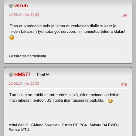
vilzuh
10.06.10 - klo: 10.04
#9
Otan etukardaanin pois ja laitan eturenkaiden tilalle sukset ja
niiden takaosiin työntötangot servoon, niin onnistuu telemarkkikin!
Passiivista harrastelua
HMS77
TamUA
10.06.10 - klo: 10.33
#10
Tuo Losin sc-trukki ei tartte edes siipiä, eilen meinaa lähdettiin
ihan oikeasti lentoon 3S lipolla ihan tasasella pätkällä..
Axial Wraith | GMade Sawback | Cross-RC PG4 | Sakura D4 RWD |
Sanwa MT-4