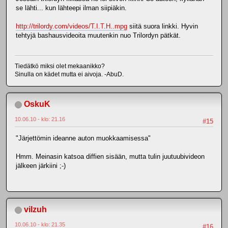
se lähti... kun lähteepi ilman siipiäkin.
http://trilordy.com/videos/T.I.T.H..mpg
siitä suora linkki. Hyvin
tehtyjä bashausvideoita muutenkin nuo Trilordyn pätkät.
Tiedätkö miksi olet mekaanikko?
Sinulla on kädet mutta ei aivoja. -AbuD.
OskuK
10.06.10 - klo: 21.16
#15
"Järjettömin ideanne auton muokkaamisessa"
Hmm. Meinasin katsoa diffien sisään, mutta tulin juutuubivideon
jälkeen järkiini ;-)
vilzuh
10.06.10 - klo: 21.35
#16