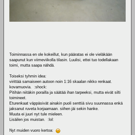
Toiminnassa en ole kokeillut, kun pääratas ei ole vieläkään
saapunut kun viimeviikolla tilasin. Luulisi, ettei tuo todellakaan
toimi, mutta saapa nähdä.
Toiseksi tyhmin idea:
virittää samaiseen autoon noin 1:16 skaalan nikko renkaat.
kovamuovia. :shock:
Pitihän niitäkin porailla ja säätää ihan tarpeeksi, mutta eivät silti
toimineet.
Eturenkaat väppäsivät ainakin puoli senttiä sivu suunnassa enkä
jaksanut ruveta korjaamaan. siihen jäi sekin hanke.
Muuta ei juuri nyt tule mieleen.
Lisäilen jos muistan. :lol:
Nyt muiden vuoro kertoa: