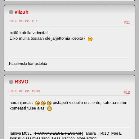
vilzuh
10.06.10 - klo: 11.15
#11
pitää katella videoita!
Eikö muilla tosiaan ole järjettömiä ideoita?
Passiivista harrastelua
R3VO
10.06.10 - klo: 15.30
#12
herranjumala
pistäppä videolle ensilento, katotaa miten
komeasti tulee alas
Tamiya M03L |
TRAXXAS 1/16 E-REVO vxl
| Tamiya TT-01D Type E
Joskus viisas mies sanoi 'Less Traction, More action'