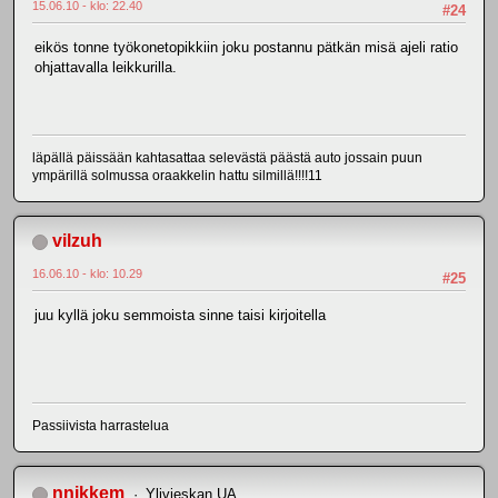
15.06.10 - klo: 22.40
#24
eikös tonne työkonetopikkiin joku postannu pätkän misä ajeli ratio
ohjattavalla leikkurilla.
läpällä päissään kahtasattaa selevästä päästä auto jossain puun
ympärillä solmussa oraakkelin hattu silmillä!!!!11
vilzuh
16.06.10 - klo: 10.29
#25
juu kyllä joku semmoista sinne taisi kirjoitella
Passiivista harrastelua
nnikkem
Ylivieskan UA