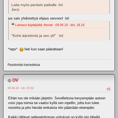
Laita myös peräsin paikalle :lol:
Jerzi
jos sais yhdistettyä ohjaus servoon! :lol:
Lainaus käyttäjältä: thorak - 09.06.10 - klo: 18.16
"Kohti ääretöntä ja sen yli!" :lol:
*reps*
heti kun saan päärattaan!
Passiivista harrastelua
OV
09.06.10 - klo: 23.02
#5
Eihän tuo ole mikään järjetön. Sovellettuna kevyempään autoon
voisi jopa toimia tai vaatisi kyllä sen ropellin, jotta kun tulee
nostetta ja pito häviää renkaista niin päästään eteenpäin.
Kaikki tälläset pellepelottoman viritykset on kyllä niin lähellä