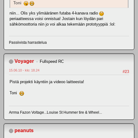
Toni
niin... Olis yks ylimääränen futaba 4-kanava radio
periaatteessa voisi onnistua! Jostain kun löydän pari
sähkömoottoria niin jo voi alkaa tekemään prototyyppiä :lol:
Passiivista harrastelua
Voyager
Fullspeed RC
15.06.10 - klo: 18.24
#23
Pistä projekti käyntiin ja videoo laitteesta!
Toni
Arrma Fazon Voltage...Louise St Hummer tire & Wheel...
peanuts