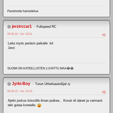
Passiivista harrastelua
jerzirccar1
Fullspeed RC
09.06.10 - klo: 18.01
#1
Laita myös peräsin paikalle :lol:
Jerzi
SUOMI ON KATEELLISTEN LUVATTU MAA😂😂
Jyrki-Boy
Turun Urheiluautoilijat ry
09.06.10 - klo: 18.16
#2
Ajelin joskus kössöllä ilman putkea... Kovat oli äänet ja varmasti
teki gutaa koneelle.