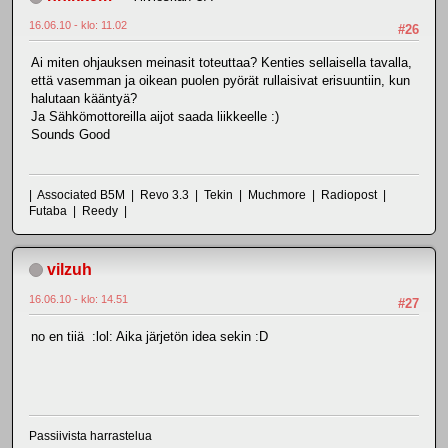
16.06.10 - klo: 11.02
#26
Ai miten ohjauksen meinasit toteuttaa? Kenties sellaisella tavalla,
että vasemman ja oikean puolen pyörät rullaisivat erisuuntiin, kun
halutaan kääntyä?
Ja Sähkömottoreilla aijot saada liikkeelle :)
Sounds Good
| Associated B5M | Revo 3.3 | Tekin | Muchmore | Radiopost |
Futaba | Reedy |
vilzuh
16.06.10 - klo: 14.51
#27
no en tiiä :lol: Aika järjetön idea sekin :D
Passiivista harrastelua