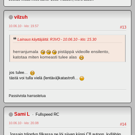
vilzuh
10.06.10 - klo: 19.57
#13
Lainaus käyttäjältä: R3VO - 10.06.10 - klo: 15.30
herranjumala
pistäppä videolle ensilento,
katotaa miten komeasti tulee alas
jos tulee...
tästä voi tulla vielä (lentävä)katastrofi...
Passiivista harrastelua
Sami L
Fullspeed RC
10.06.10 - klo: 20.08
#14
Jossain trilordyn filkassa ne löi siiven kiinni C8 autoon, kyllähän