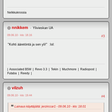
Nelkkukrossia
nnikkem
Ylivieskan UA
09.06.10 - klo: 18.16
#3
"Kohti ääretöntä ja sen yli!" :lol:
| Associated B5M | Revo 3.3 | Tekin | Muchmore | Radiopost |
Futaba | Reedy |
vilzuh
09.06.10 - klo: 19.44
#4
Lainaus käyttäjältä: jerzirccar1 - 09.06.10 - klo: 18.01