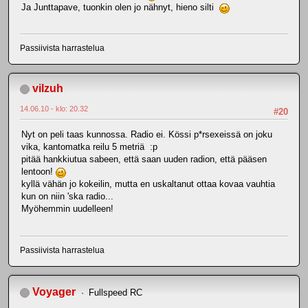
Ja Junttapave, tuonkin olen jo nähnyt, hieno silti
Passiivista harrastelua
vilzuh
14.06.10 - klo: 20.32
#20
Nyt on peli taas kunnossa. Radio ei. Kössi p*rsexeissä on joku
vika, kantomatka reilu 5 metriä :p
pitää hankkiutua sabeen, että saan uuden radion, että pääsen
lentoon!
kyllä vähän jo kokeilin, mutta en uskaltanut ottaa kovaa vauhtia
kun on niin 'ska radio...
Myöhemmin uudelleen!
Passiivista harrastelua
Voyager
Fullspeed RC