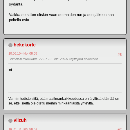
sydäntä.
Vaikka se sitten oliskin vaan se maiden run ja sen jälkeen saa
poltella osia...
hekekorte
10.06.10 - klo: 08.05
#6
Viimeisin muokkaus
: 27.07.10 - klo: 20.05 käyttäjältä hekekorte
ot
Varmin todiste siitä, että maailmankaikkeudessa on älyllistä elämää on
se, ettei sieltä ole otettu meihin minkäänlaista yhteyttä.
vilzuh
10.06.10 - klo: 08.54