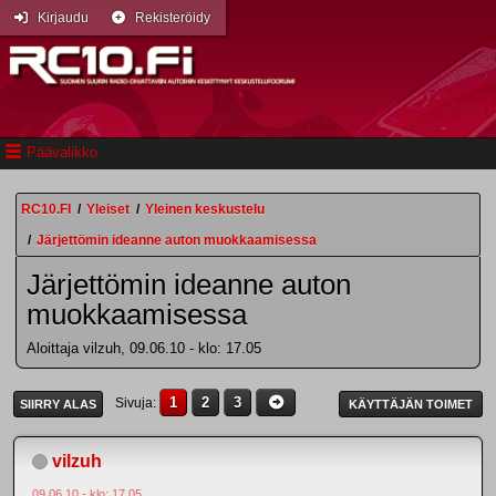
Kirjaudu
Rekisteröidy
Päävalikko
RC10.FI
/
Yleiset
/
Yleinen keskustelu
/
Järjettömin ideanne auton muokkaamisessa
Järjettömin ideanne auton
muokkaamisessa
Aloittaja vilzuh, 09.06.10 - klo: 17.05
1
2
3
Sivuja
SIIRRY ALAS
KÄYTTÄJÄN TOIMET
vilzuh
09.06.10 - klo: 17.05