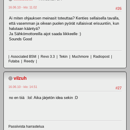
16.06.10 - klo: 11.02
#26
Ai miten ohjauksen meinasit toteuttaa? Kenties sellaisella tavalla,
että vasemman ja oikean puolen pyörät rullaisivat erisuuntiin, kun
halutaan kääntyä?
Ja Sähkömottoreilla aijot saada liikkeelle :)
Sounds Good
| Associated B5M | Revo 3.3 | Tekin | Muchmore | Radiopost |
Futaba | Reedy |
vilzuh
16.06.10 - klo: 14.51
#27
no en tiiä :lol: Aika järjetön idea sekin :D
Passiivista harrastelua