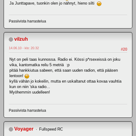
Ja Junttapave, tuonkin olen jo nähnyt, hieno silti
Passiivista harrastelua
vilzuh
14.06.10 - klo: 20.32
#20
Nyt on peli taas kunnossa. Radio ei. Kössi p*rsexeissä on joku
vika, kantomatka reilu 5 metriä :p
pitää hankkiutua sabeen, että saan uuden radion, että pääsen
lentoon!
kyllä vähän jo kokeilin, mutta en uskaltanut ottaa kovaa vauhtia
kun on niin 'ska radio...
Myöhemmin uudelleen!
Passiivista harrastelua
Voyager
Fullspeed RC