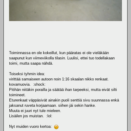
Toiminnassa en ole kokeillut, kun pääratas ei ole vieläkään
saapunut kun viimeviikolla tilasin. Luulisi, ettei tuo todellakaan
toimi, mutta saapa nähdä.
Toiseksi tyhmin idea:
virittää samaiseen autoon noin 1:16 skaalan nikko renkaat.
kovamuovia. :shock:
Pitihän niitäkin porailla ja säätää ihan tarpeeksi, mutta eivät silti
toimineet.
Eturenkaat väppäsivät ainakin puoli senttiä sivu suunnassa enkä
jaksanut ruveta korjaamaan. siihen jäi sekin hanke.
Muuta ei juuri nyt tule mieleen.
Lisäilen jos muistan. :lol:
Nyt muiden vuoro kertoa: