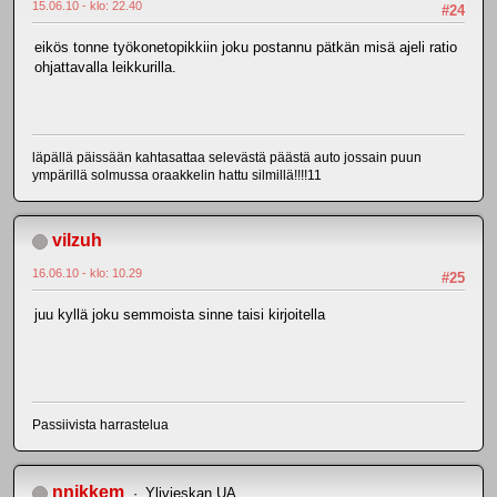
15.06.10 - klo: 22.40
#24
eikös tonne työkonetopikkiin joku postannu pätkän misä ajeli ratio
ohjattavalla leikkurilla.
läpällä päissään kahtasattaa selevästä päästä auto jossain puun
ympärillä solmussa oraakkelin hattu silmillä!!!!11
vilzuh
16.06.10 - klo: 10.29
#25
juu kyllä joku semmoista sinne taisi kirjoitella
Passiivista harrastelua
nnikkem
Ylivieskan UA