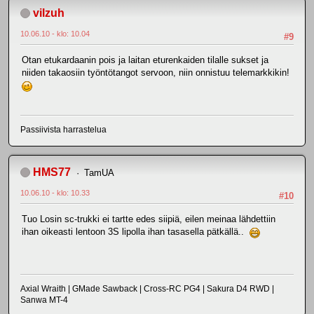
vilzuh
10.06.10 - klo: 10.04
#9
Otan etukardaanin pois ja laitan eturenkaiden tilalle sukset ja
niiden takaosiin työntötangot servoon, niin onnistuu telemarkkikin!
Passiivista harrastelua
HMS77
TamUA
10.06.10 - klo: 10.33
#10
Tuo Losin sc-trukki ei tartte edes siipiä, eilen meinaa lähdettiin
ihan oikeasti lentoon 3S lipolla ihan tasasella pätkällä..
Axial Wraith | GMade Sawback | Cross-RC PG4 | Sakura D4 RWD |
Sanwa MT-4