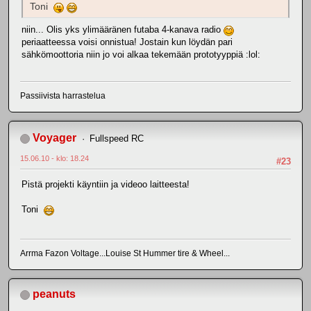
Toni
niin... Olis yks ylimääränen futaba 4-kanava radio
periaatteessa voisi onnistua! Jostain kun löydän pari
sähkömoottoria niin jo voi alkaa tekemään prototyyppiä :lol:
Passiivista harrastelua
Voyager
Fullspeed RC
15.06.10 - klo: 18.24
#23
Pistä projekti käyntiin ja videoo laitteesta!
Toni
Arrma Fazon Voltage...Louise St Hummer tire & Wheel...
peanuts