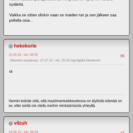
sydäntä.
Vaikka se sitten oliskin vaan se maiden run ja sen jälkeen saa
poltella osia...
hekekorte
10.06.10 - klo: 08.05
#6
Viimeisin muokkaus
: 27.07.10 - klo: 20.05 käyttäjältä hekekorte
ot
Varmin todiste siitä, että maailmankaikkeudessa on älyllistä elämää on
se, ettei sieltä ole otettu meihin minkäänlaista yhteyttä.
vilzuh
10.06.10 - klo: 08.54