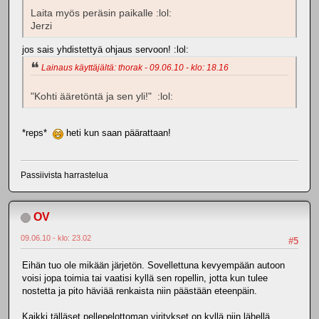
Laita myös peräsin paikalle :lol:
Jerzi
jos sais yhdistettyä ohjaus servoon! :lol:
Lainaus käyttäjältä: thorak - 09.06.10 - klo: 18.16
"Kohti ääretöntä ja sen yli!" :lol:
*reps*
heti kun saan päärattaan!
Passiivista harrastelua
OV
09.06.10 - klo: 23.02
#5
Eihän tuo ole mikään järjetön. Sovellettuna kevyempään autoon
voisi jopa toimia tai vaatisi kyllä sen ropellin, jotta kun tulee
nostetta ja pito häviää renkaista niin päästään eteenpäin.
Kaikki tälläset pellepelottoman viritykset on kyllä niin lähellä