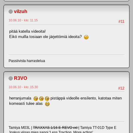
vilzuh
10.06.10 - klo: 11.15
#11
pitää katella videoita!
Eikö muilla tosiaan ole järjettömiä ideoita?
Passiivista harrastelua
R3VO
10.06.10 - klo: 15.30
#12
herranjumala
pistäppä videolle ensilento, katotaa miten
komeasti tulee alas
Tamiya M03L |
TRAXXAS 1/16 E-REVO vxl
| Tamiya TT-01D Type E
Joskus viisas mies sanoi 'Less Traction, More action'