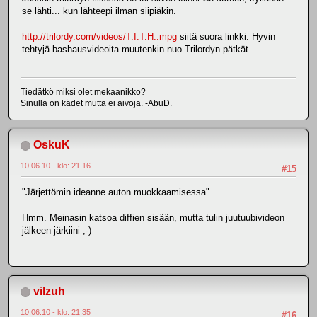
se lähti... kun lähteepi ilman siipiäkin.
http://trilordy.com/videos/T.I.T.H..mpg
siitä suora linkki. Hyvin
tehtyjä bashausvideoita muutenkin nuo Trilordyn pätkät.
Tiedätkö miksi olet mekaanikko?
Sinulla on kädet mutta ei aivoja. -AbuD.
OskuK
10.06.10 - klo: 21.16
#15
"Järjettömin ideanne auton muokkaamisessa"
Hmm. Meinasin katsoa diffien sisään, mutta tulin juutuubivideon
jälkeen järkiini ;-)
vilzuh
10.06.10 - klo: 21.35
#16