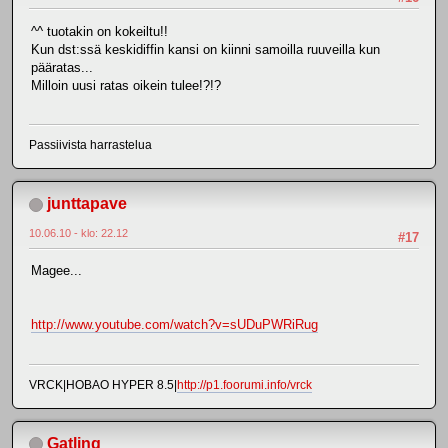
^^ tuotakin on kokeiltu!!
Kun dst:ssä keskidiffin kansi on kiinni samoilla ruuveilla kun
pääratas...
Milloin uusi ratas oikein tulee!?!?
Passiivista harrastelua
junttapave
10.06.10 - klo: 22.12
#17
Magee...
http://www.youtube.com/watch?v=sUDuPWRiRug
VRCK|HOBAO HYPER 8.5|
http://p1.foorumi.info/vrck
Gatling