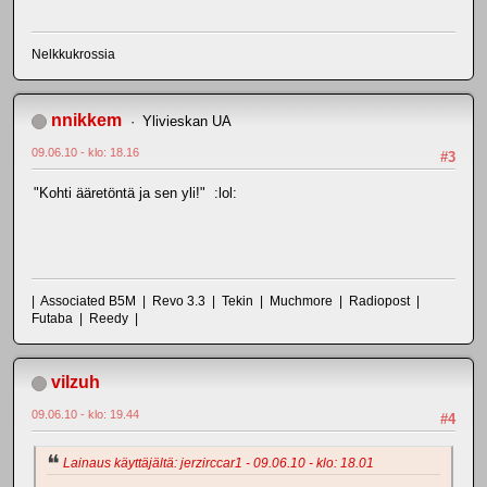
Nelkkukrossia
nnikkem
Ylivieskan UA
09.06.10 - klo: 18.16
#3
"Kohti ääretöntä ja sen yli!" :lol:
| Associated B5M | Revo 3.3 | Tekin | Muchmore | Radiopost |
Futaba | Reedy |
vilzuh
09.06.10 - klo: 19.44
#4
Lainaus käyttäjältä: jerzirccar1 - 09.06.10 - klo: 18.01