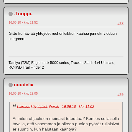
-Tuoppi-
16.06.10 - klo: 21.52
#28
Sitte ku häviää yhteydet ruohonleikkuri kaahaa jonneki vidduun
:mrgreen:
Tamiya (T2M) Eagle truck 5000 series, Traxxas Slash 4x4 Ultimate,
RC4WD Trail Finder 2
nuudelix
16.06.10 - klo: 22.05
#29
Lainaus käyttäjältä: thorak - 16.06.10 - klo: 11.02
Ai miten ohjauksen meinasit toteuttaa? Kenties sellaisella
tavalla, että vasemman ja oikean puolen pyörät rullaisivat
erisuuntiin, kun halutaan kääntyä?