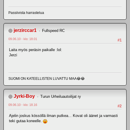
Passiivista harrastelua
jerzirccar1
Fullspeed RC
09.06.10 - klo: 18.01
#1
Laita myös peräsin paikalle :lol:
Jerzi
SUOMI ON KATEELLISTEN LUVATTU MAA😂😂
Jyrki-Boy
Turun Urheiluautoilijat ry
09.06.10 - klo: 18.16
#2
Ajelin joskus kössöllä ilman putkea... Kovat oli äänet ja varmasti
teki gutaa koneelle.