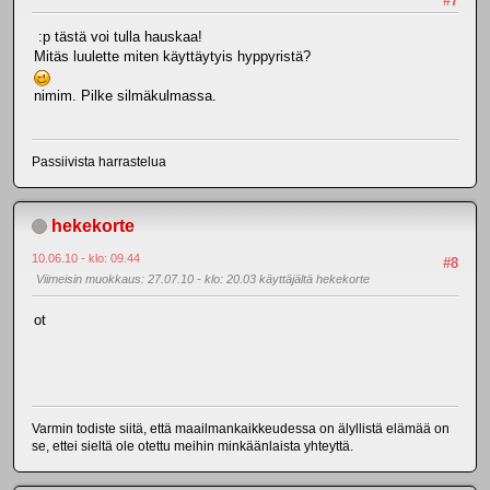
#7
:p tästä voi tulla hauskaa!
Mitäs luulette miten käyttäytyis hyppyristä?
nimim. Pilke silmäkulmassa.
Passiivista harrastelua
hekekorte
10.06.10 - klo: 09.44
#8
Viimeisin muokkaus
: 27.07.10 - klo: 20.03 käyttäjältä hekekorte
ot
Varmin todiste siitä, että maailmankaikkeudessa on älyllistä elämää on
se, ettei sieltä ole otettu meihin minkäänlaista yhteyttä.