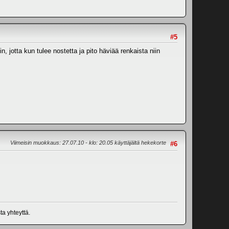
#5
, jotta kun tulee nostetta ja pito häviää renkaista niin
Viimeisin muokkaus
: 27.07.10 - klo: 20.05 käyttäjältä hekekorte
#6
ta yhteyttä.