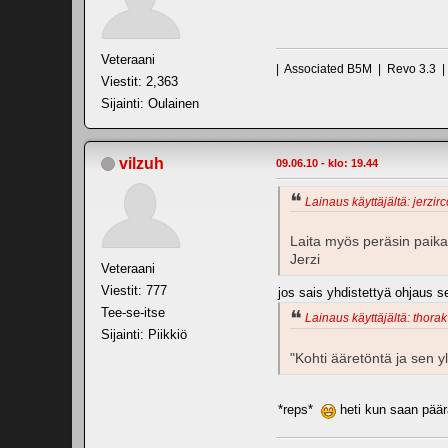
Veteraani
| Associated B5M | Revo 3.3 
Viestit: 2,363
Sijainti: Oulainen
vilzuh
09.06.10 - klo: 19.44
Lainaus käyttäjältä: jerzirc
Laita myös peräsin paikall
Jerzi
Veteraani
Viestit: 777
jos sais yhdistettyä ohjaus se
Tee-se-itse
Lainaus käyttäjältä: thorak
Sijainti: Piikkiö
"Kohti ääretöntä ja sen yli
*reps*
heti kun saan päär