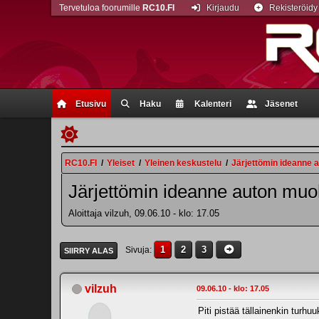
Tervetuloa foorumille
RC10.FI
Kirjaudu
Rekisteröidy
Etusivu
Haku
Kalenteri
Jäsenet
RC10.FI
/
Yleiset
/
Yleinen keskustelu
/
Järjettömin ideanne
Järjettömin ideanne auton mu
Aloittaja vilzuh, 09.06.10 - klo: 17.05
1
2
3
Sivuja
SIIRRY ALAS
vilzuh
09.06.10 - klo: 17.05
Piti pistää tällainenkin turh