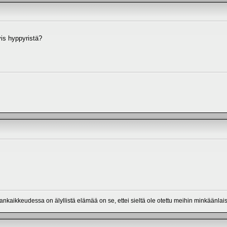
yis hyppyristä?
a.
mankaikkeudessa on älyllistä elämää on se, ettei sieltä ole otettu meihin minkäänlais