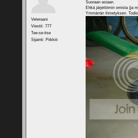
Suoraan asiaan.
Ehkä järjettömin omista (ja mo
Ymmärrän ihmetyks
Veteraani
Viestit: 777
Tee-se-itse
Sijainti: Piikkiö