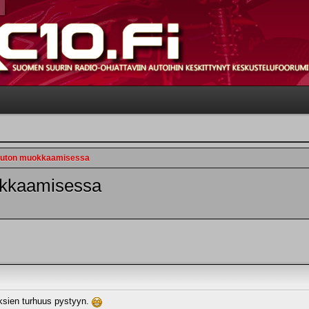
 auton muokkaamisessa
okkaamisessa
uuksien turhuus pystyyn.