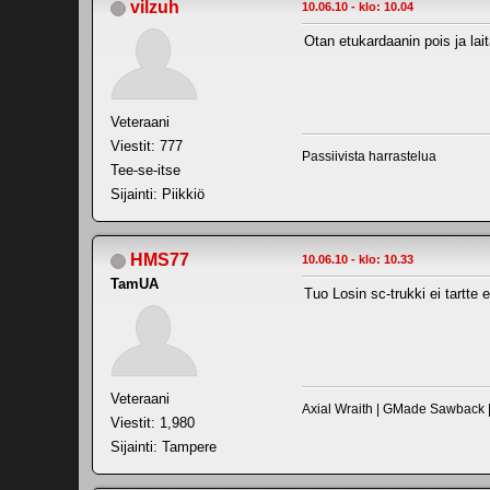
vilzuh
10.06.10 - klo: 10.04
Otan etukardaanin pois ja lait
Veteraani
Viestit: 777
Passiivista harrastelua
Tee-se-itse
Sijainti: Piikkiö
HMS77
10.06.10 - klo: 10.33
TamUA
Tuo Losin sc-trukki ei tartte 
Veteraani
Axial Wraith | GMade Sawback
Viestit: 1,980
Sijainti: Tampere