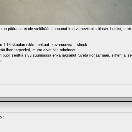
kun pääratas ei ole vieläkään saapunut kun viimeviikolla tilasin. Luulisi, ette
in 1:16 skaalan nikko renkaat. kovamuovia. :shock:
ätää ihan tarpeeksi, mutta eivät silti toimineet.
n puoli senttiä sivu suunnassa enkä jaksanut ruveta korjaamaan. siihen jäi s
n.
ol: