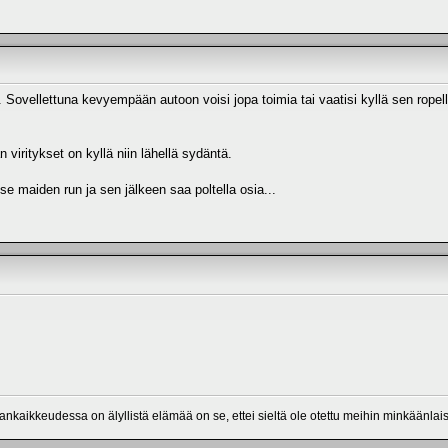
 Sovellettuna kevyempään autoon voisi jopa toimia tai vaatisi kyllä sen ropellin
n viritykset on kyllä niin lähellä sydäntä.
se maiden run ja sen jälkeen saa poltella osia...
mankaikkeudessa on älyllistä elämää on se, ettei sieltä ole otettu meihin minkäänlais