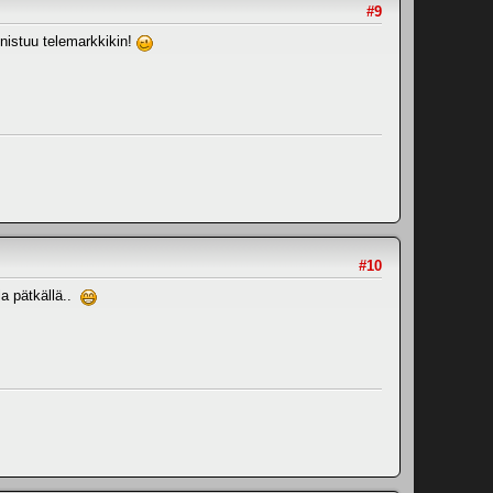
#9
nnistuu telemarkkikin!
#10
lla pätkällä..