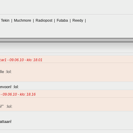
| Tekin | Muchmore | Radiopost | Futaba | Reedy |
car1 - 09.06.10 - klo: 18.01
e :lol:
rvoon! :lol:
 - 09.06.10 - klo: 18.16
!" :lol:
attaan!