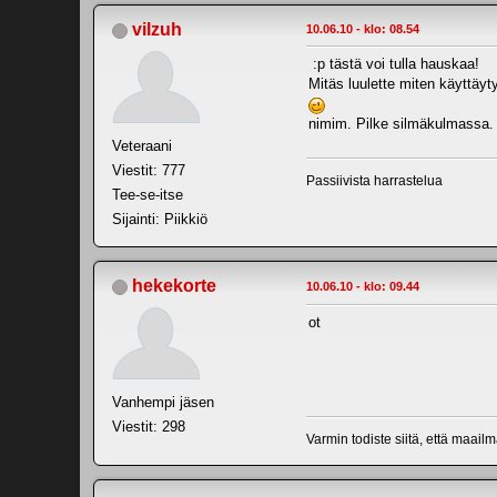
vilzuh
10.06.10 - klo: 08.54
:p tästä voi tulla hauskaa!
Mitäs luulette miten käyttäyt
nimim. Pilke silmäkulmass
Veteraani
Viestit: 777
Passiivista harrastelua
Tee-se-itse
Sijainti: Piikkiö
hekekorte
10.06.10 - klo: 09.44
ot
Vanhempi jäsen
Viestit: 298
Varmin todiste siitä, että maail