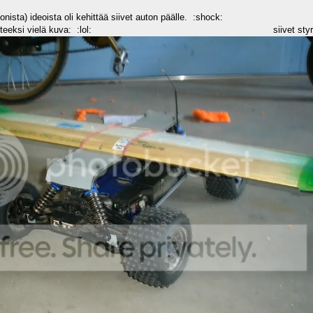
nista) ideoista oli kehittää siivet auton päälle. :shock:
en. Todisteeksi vielä kuva: :lol: siivet styro