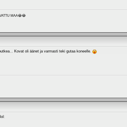
VATTU MAA😂😂
putkea... Kovat oli äänet ja varmasti teki gutaa koneelle.
lol: