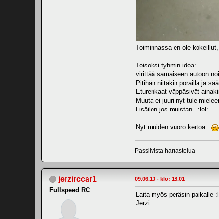
Toiminnassa en ole kokeillut, 
Toiseksi tyhmin idea:
virittää samaiseen autoon no
Pitihän niitäkin porailla ja sä
Eturenkaat väppäsivät ainaki
Muuta ei juuri nyt tule mielee
Lisäilen jos muistan. :lol:
Nyt muiden vuoro kertoa:
Passiivista harrastelua
jerzirccar1
09.06.10 - klo: 18.01
Fullspeed RC
Laita myös peräsin paikalle :l
Jerzi