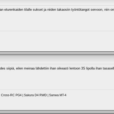
an eturenkaiden tilalle sukset ja niiden takaosiin työntötangot servoon, niin o
edes siipiä, eilen meinaa lähdettiin ihan oikeasti lentoon 3S lipolla ihan tasase
 | Cross-RC PG4 | Sakura D4 RWD | Sanwa MT-4