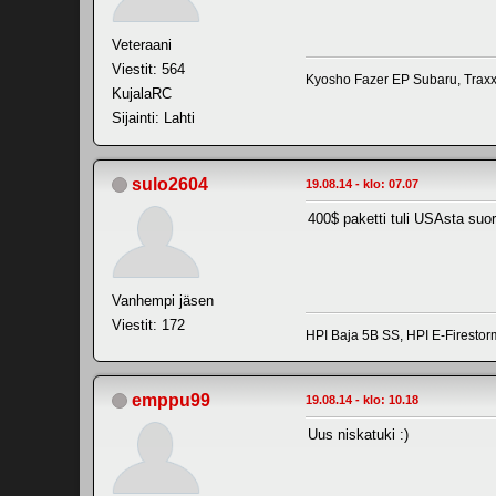
Veteraani
Viestit: 564
Kyosho Fazer EP Subaru, Trax
KujalaRC
Sijainti: Lahti
sulo2604
19.08.14 - klo: 07.07
400$ paketti tuli USAsta suora
Vanhempi jäsen
Viestit: 172
HPI Baja 5B SS, HPI E-Firestor
emppu99
19.08.14 - klo: 10.18
Uus niskatuki :)