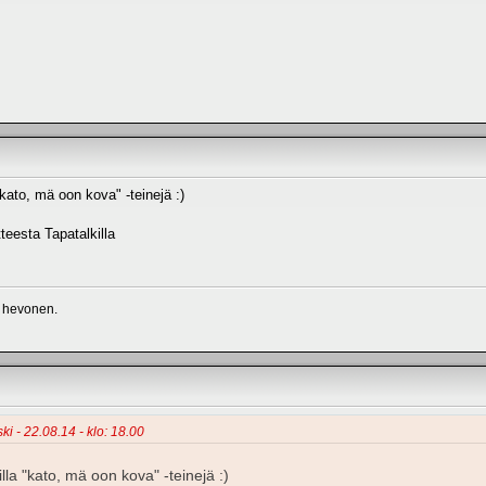
"kato, mä oon kova" -teinejä :)
teesta Tapatalkilla
in hevonen.
ki - 22.08.14 - klo: 18.00
lla "kato, mä oon kova" -teinejä :)