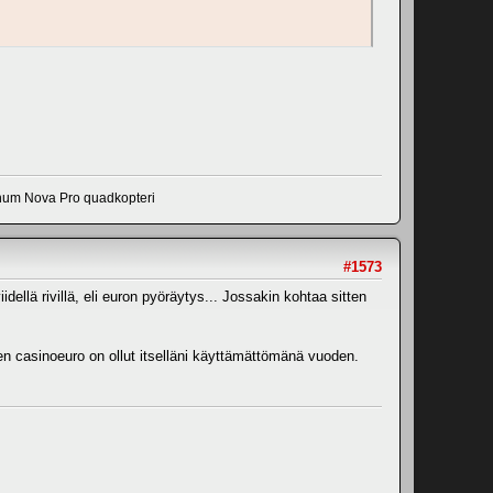
num Nova Pro quadkopteri
#1573
ellä rivillä, eli euron pyöräytys... Jossakin kohtaa sitten
en casinoeuro on ollut itselläni käyttämättömänä vuoden.