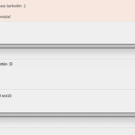
a tarkoitin :)
nista!
tiin :D
l scx10