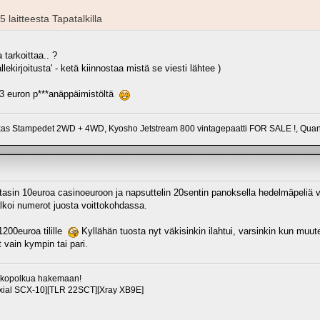
laitteesta Tapatalkilla
 tarkoittaa.. ?
lekirjoitusta' - ketä kiinnostaa mistä se viesti lähtee )
a 3 euron p***anäppäimistöltä
xas Stampedet 2WD + 4WD, Kyosho Jetstream 800 vintagepaatti FOR SALE !, Qua
tasin 10euroa casinoeuroon ja napsuttelin 20sentin panoksella hedelmäpeliä viid
 alkoi numerot juosta voittokohdassa.
1200euroa tilille
Kyllähän tuosta nyt väkisinkin ilahtui, varsinkin kun muut
vain kympin tai pari.
oikopolkua hakemaan!
[Axial SCX-10][TLR 22SCT][Xray XB9E]