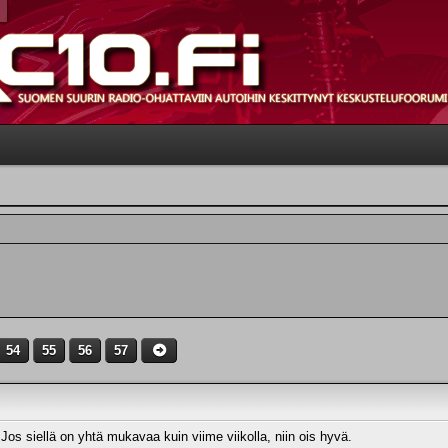
54
55
56
57
 Jos siellä on yhtä mukavaa kuin viime viikolla, niin ois hyvä.