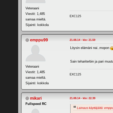
Veteraani
Viestit: 1,485
EXC125
samaa mieltä.
Sijainti: kokkola
emppu99
21.08.14 - klo: 21.59
Löysin elämäni nai..mopon
Sain tehariterbin ja pari mu
Veteraani
Viestit: 1,485
EXC125
samaa mieltä.
Sijainti: kokkola
mikari
21.08.14 - klo: 22.39
Fullspeed RC
Lainaus käyttäjältä: emppu