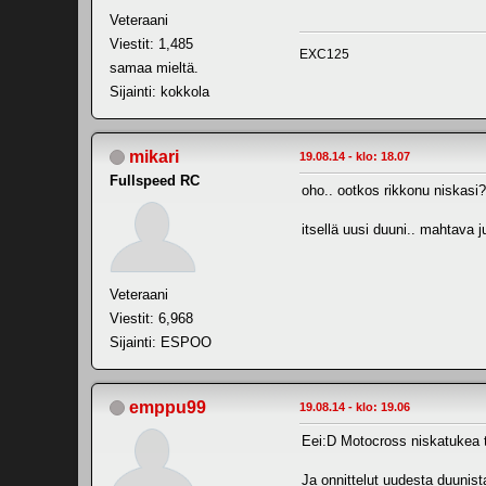
Veteraani
Viestit: 1,485
EXC125
samaa mieltä.
Sijainti: kokkola
mikari
19.08.14 - klo: 18.07
Fullspeed RC
oho.. ootkos rikkonu niskasi?
itsellä uusi duuni.. mahtava j
Veteraani
Viestit: 6,968
Sijainti: ESPOO
emppu99
19.08.14 - klo: 19.06
Eei:D Motocross niskatukea ta
Ja onnittelut uudesta duunist