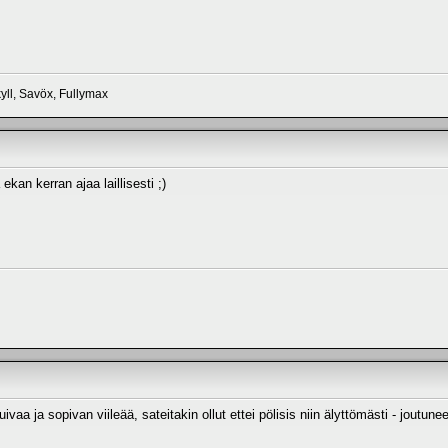
ll, Savöx, Fullymax
kan kerran ajaa laillisesti ;)
a ja sopivan viileää, sateitakin ollut ettei pölisis niin älyttömästi - joutu