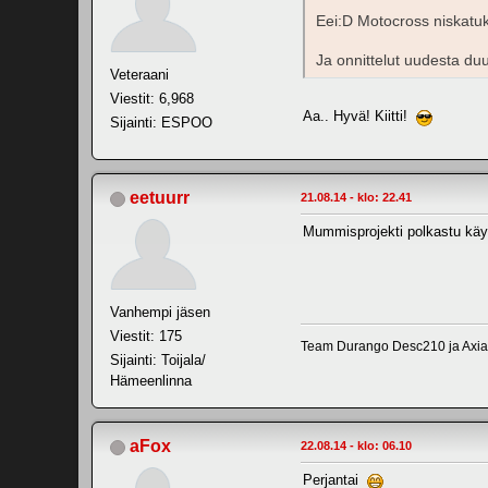
Eei:D Motocross niskatuke
Ja onnittelut uudesta duu
Veteraani
Viestit: 6,968
Aa.. Hyvä! Kiitti!
Sijainti: ESPOO
eetuurr
21.08.14 - klo: 22.41
Mummisprojekti polkastu käyn
Vanhempi jäsen
Viestit: 175
Team Durango Desc210 ja Axia
Sijainti: Toijala/
Hämeenlinna
aFox
22.08.14 - klo: 06.10
Perjantai