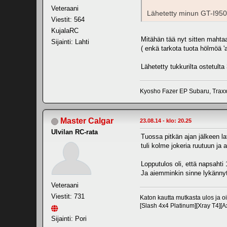
Veteraani
Lähetetty minun GT-I9505 
Viestit: 564
KujalaRC
Mitähän tää nyt sitten mahtaa
Sijainti: Lahti
( enkä tarkota tuota hölmöä 'al
Lähetetty tukkurilta ostetult
Kyosho Fazer EP Subaru, Trax
Master Calgar
23.08.14 - klo: 20.25
Ulvilan RC-rata
Tuossa pitkän ajan jälkeen la
tuli kolme jokeria ruutuun ja
Lopputulos oli, että napsahti 
Ja aiemminkin sinne lykännyt 
Veteraani
Viestit: 731
Katon kautta mutkasta ulos ja 
[Slash 4x4 Platinum][Xray T4]
Sijainti: Pori