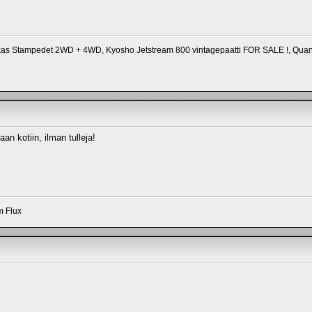
xas Stampedet 2WD + 4WD, Kyosho Jetstream 800 vintagepaatti FOR SALE !, Qua
an kotiin, ilman tulleja!
m Flux