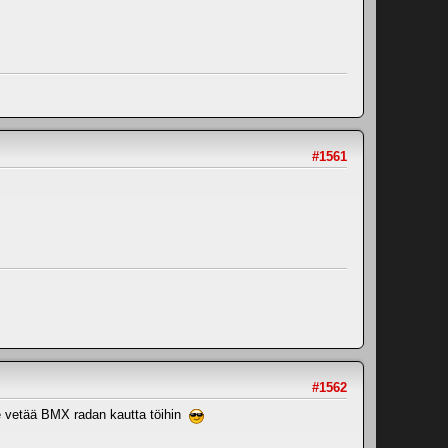
#1561
#1562
nee vetää BMX radan kautta töihin