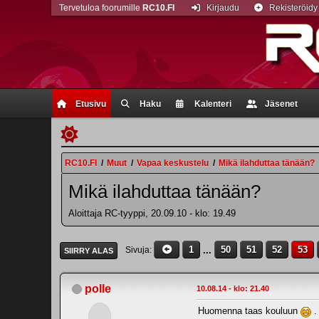
Tervetuloa foorumille
RC10.FI
Kirjaudu
Rekisteröidy
Etusivu
Haku
Kalenteri
Jäsenet
RC10.FI
/
Muut
/
Vapaa keskustelu
/
Mikä ilahduttaa tänään?
Mikä ilahduttaa tänään?
Aloittaja RC-tyyppi, 20.09.10 - klo: 19.49
1
...
50
51
52
53
Sivuja
SIIRRY ALAS
polle
10.08.14 - klo: 21.40
Huomenna taas kouluun
.