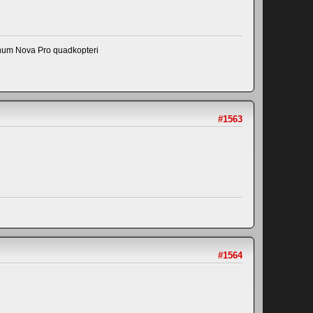
num Nova Pro quadkopteri
#1563
#1564