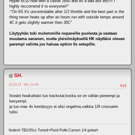
Hyper sc10 now with a castle 2650 and its a bad ass esc!!! I
highly reccomend it to everyone!!"
-"On 6S it's uncontrolable after 1/2 throttle and the best part is the
thing never heats up after an hours run with outside temps around
4C it gets slightly warmer then 30C"
Löytyyhän toki molemmille nopareille puolesta ja vastaan
muutama sananen, mutta yleisilmäyksellä HK näyttäisi olevan
parempi valinta jos haluaa option 6s setupille.
SH.
12.03.11 - klo: 14.48
#14
Itseäni houkuttaisi tuo trackstar,koska se on vähän pienempi ja
kevyempi.
ja tuo max 4s kestävyys ei olisi ongelma,vaikka 1/8 crossariin
tulisi.
Nutech TB2/35cc Tuned+Fluid Putki.Carson 1/4 gokart.