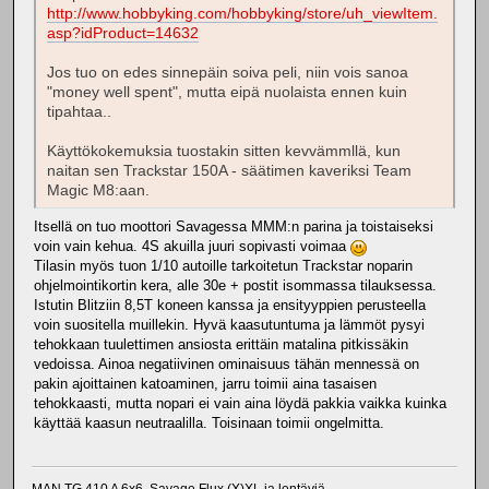
http://www.hobbyking.com/hobbyking/store/uh_viewItem.
asp?idProduct=14632
Jos tuo on edes sinnepäin soiva peli, niin vois sanoa
"money well spent", mutta eipä nuolaista ennen kuin
tipahtaa..
Käyttökokemuksia tuostakin sitten kevvämmllä, kun
naitan sen Trackstar 150A - säätimen kaveriksi Team
Magic M8:aan.
Itsellä on tuo moottori Savagessa MMM:n parina ja toistaiseksi
voin vain kehua. 4S akuilla juuri sopivasti voimaa
Tilasin myös tuon 1/10 autoille tarkoitetun Trackstar noparin
ohjelmointikortin kera, alle 30e + postit isommassa tilauksessa.
Istutin Blitziin 8,5T koneen kanssa ja ensityyppien perusteella
voin suositella muillekin. Hyvä kaasutuntuma ja lämmöt pysyi
tehokkaan tuulettimen ansiosta erittäin matalina pitkissäkin
vedoissa. Ainoa negatiivinen ominaisuus tähän mennessä on
pakin ajoittainen katoaminen, jarru toimii aina tasaisen
tehokkaasti, mutta nopari ei vain aina löydä pakkia vaikka kuinka
käyttää kaasun neutraalilla. Toisinaan toimii ongelmitta.
MAN TG 410 A 6x6, Savage Flux (X)XL ja lentäviä