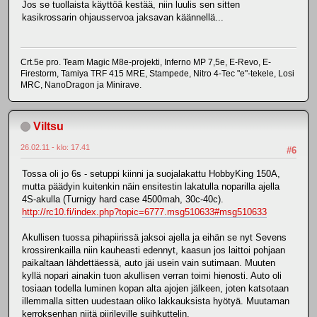
Jos se tuollaista käyttöä kestää, niin luulis sen sitten
kasikrossarin ohjausservoa jaksavan käännellä...
Crt.5e pro. Team Magic M8e-projekti, Inferno MP 7,5e, E-Revo, E-
Firestorm, Tamiya TRF 415 MRE, Stampede, Nitro 4-Tec "e"-tekele, Losi
MRC, NanoDragon ja Minirave.
Viltsu
26.02.11 - klo: 17.41
#6
Tossa oli jo 6s - setuppi kiinni ja suojalakattu HobbyKing 150A,
mutta päädyin kuitenkin näin ensitestin lakatulla noparilla ajella
4S-akulla (Turnigy hard case 4500mah, 30c-40c).
http://rc10.fi/index.php?topic=6777.msg510633#msg510633
Akullisen tuossa pihapiirissä jaksoi ajella ja eihän se nyt Sevens
krossirenkailla niin kauheasti edennyt, kaasun jos laittoi pohjaan
paikaltaan lähdettäessä, auto jäi usein vain sutimaan. Muuten
kyllä nopari ainakin tuon akullisen verran toimi hienosti. Auto oli
tosiaan todella luminen kopan alta ajojen jälkeen, joten katsotaan
illemmalla sitten uudestaan oliko lakkauksista hyötyä. Muutaman
kerroksenhan niitä piirileyille suihkuttelin.