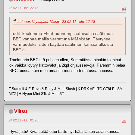
23.02.11 - klo: 22.18
#4
Lainaus käyttäjältä: Viltsu - 23.02.11 - klo: 17.18
edit: kuulemma FETit huonompilaatuiset ja säätimen
BEC vanhaa mallia verrattuna MMM:ään. Täytynee
varmuudeksi sitten käyttää säätimen kanssa ulkoista
BECiä.
Trackstarin BEC:stä puheen ollen, Summittissa ainakin toiminut
ok vaikka löytyy kattovalot ja 2kpl ohjausservoja. Paremmin pelaa
BEC tuossa kuin muutamassa muussa testatussa nopassa.
T Summit & E-Revo & Rally & Mini-Slash | K DRX VE | TC GT8LE | SM
MZ2 | H Hyper Mini STe & Mini ST
Viltsu
24.02.11 - klo: 01.26
#5
Hyvä juttu! Kiva tietää ettei tartte nyt hätäillä sen asian kanssa.