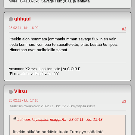
MAN TG 410 A 6x6, Savage Flux (X)XL ja lentäviä
ghhgtd
23.02.11 - klo: 16.00
#2
Itsekin aion hommata jommankumman savage fluxiin en vain
tiedä kumman. Kumpaa te suosittelette, pitäs kestää 6s lipoa.
Hinnathan ovat melkolailla samat.
Ansmann X2 evo | Losi ten-scte | Ar C.O.R.E
"Ei rc-auto tervettä päivää nää"
Viltsu
23.02.11 - klo: 17.18
#3
Viimeisin muokkaus
: 23.02.11 - klo: 17.23 käyttäjältä Viltsu
Lainaus käyttäjältä: maqqaRa - 23.02.11 - klo: 15.43
Itsekin pitkään harkitsin tuota Turnigyn säädintä