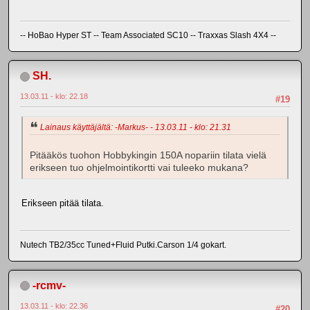
-- HoBao Hyper ST -- Team Associated SC10 -- Traxxas Slash 4X4 --
SH.
13.03.11 - klo: 22.18
#19
Lainaus käyttäjältä: -Markus- - 13.03.11 - klo: 21.31
Pitääkös tuohon Hobbykingin 150A nopariin tilata vielä
erikseen tuo ohjelmointikortti vai tuleeko mukana?
Erikseen pitää tilata.
Nutech TB2/35cc Tuned+Fluid Putki.Carson 1/4 gokart.
-rcmv-
13.03.11 - klo: 22.36
#20