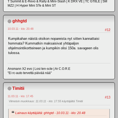
T Summit & E-Revo & Rally & Mini-Slash | K DRX VE | TC GT8LE | SM
MZ2 | H Hyper Mini STe & Mini ST
ghhgtd
10.03.11 - klo: 20.48
#12
Kumpikahan näistä otsikon nopareista nyt sitten kannattaisi
hommata? Kummatkin maksaisivat yhtäpaljon
ohjelmointikortteineen ja kumpikin olisi 150a. savageen olis
tulossa.
Ansmann X2 evo | Losi ten-scte | Ar C.O.R.E
"Ei rc-auto tervettä päivää nää"
Timitii
11.03.11 - klo: 17.45
#13
Viimeisin muokkaus
: 11.03.11 - klo: 17.55 käyttäjältä Timitii
Lainaus käyttäjältä: ghhgtd - 10.03.11 - klo: 20.48