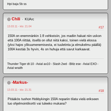
Hpi baja 5b ss
Chili
KUArc
13.03.11 - klo: 21.04
#17
150A on enemmänkin 1:8 vehkeisiin, jos madiin haluat niin uskon
että 100A riittää, itsellä on ollut niitä kaksi, toinen vielä elossa
(yksi hajos ylikuumenemisesta, ei tuuletinta ja elmukelmu päällä)
100A kestää 3s hyvin, 4s on huhuja että savut karkaavat.
Thunder Tiger dt-10 - Axial ax10 - Slash 2wd - Blitz ese - Axial EXO -
Axial wraith
-Markus-
13.03.11 - klo: 21.31
#18
Pitääkös tuohon Hobbykingin 150A nopariin tilata vielä erikseen
tuo ohjelmointikortti vai tuleeko mukana?