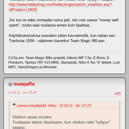
http://www.hobbyking.com/hobbyking/store/uh_viewItem.asp?
idProduct=14632
Jos tuo on edes sinnepäin soiva peli, niin vois sanoa "money well
spent", mutta eipä nuolaista ennen kuin tipahtaa..
Käyttökokemuksia tuostakin sitten kevvämmllä, kun naitan sen
Trackstar 150A - säätimen kaveriksi Team Magic M8:aan.
Crt.5e pro. Team Magic M8e-projekti, Inferno MP 7,5e, E-Revo, E-
Firestorm, Tamiya TRF 415 MRE, Stampede, Nitro 4-Tec "e"-tekele, Losi
MRC, NanoDragon ja Minirave.
maqqaRa
14.04.11 - klo: 20.49
#25
Lainaus käyttäjältä: Viltsu - 22.03.11 - klo: 07.23
Otsikon asiaa sivuten:
Tuollaisen laitoin tilaukseen, kun vihdoin niitä "hyllyyn"
saapui..