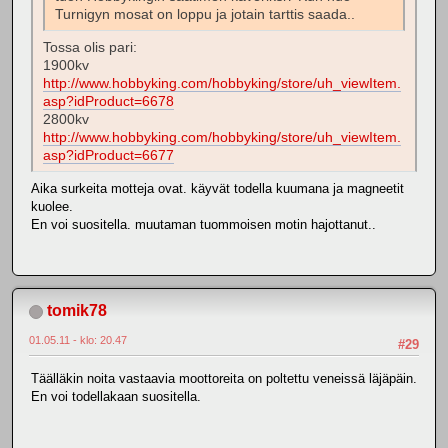
Turnigyn mosat on loppu ja jotain tarttis saada..
Tossa olis pari:
1900kv
http://www.hobbyking.com/hobbyking/store/uh_viewItem.
asp?idProduct=6678
2800kv
http://www.hobbyking.com/hobbyking/store/uh_viewItem.
asp?idProduct=6677
Aika surkeita motteja ovat. käyvät todella kuumana ja magneetit
kuolee.
En voi suositella. muutaman tuommoisen motin hajottanut..
tomik78
01.05.11 - klo: 20.47
#29
Täälläkin noita vastaavia moottoreita on poltettu veneissä läjäpäin.
En voi todellakaan suositella.