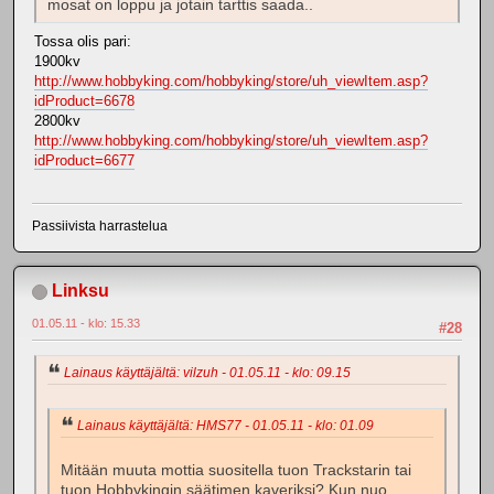
mosat on loppu ja jotain tarttis saada..
Tossa olis pari:
1900kv
http://www.hobbyking.com/hobbyking/store/uh_viewItem.asp?
idProduct=6678
2800kv
http://www.hobbyking.com/hobbyking/store/uh_viewItem.asp?
idProduct=6677
Passiivista harrastelua
Linksu
01.05.11 - klo: 15.33
#28
Lainaus käyttäjältä: vilzuh - 01.05.11 - klo: 09.15
Lainaus käyttäjältä: HMS77 - 01.05.11 - klo: 01.09
Mitään muuta mottia suositella tuon Trackstarin tai
tuon Hobbykingin säätimen kaveriksi? Kun nuo