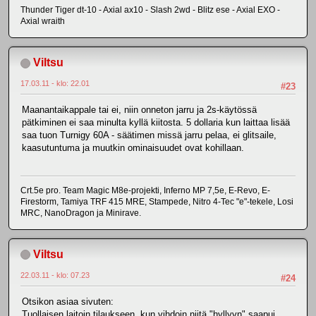
Thunder Tiger dt-10 - Axial ax10 - Slash 2wd - Blitz ese - Axial EXO -
Axial wraith
Viltsu
17.03.11 - klo: 22.01
#23
Maanantaikappale tai ei, niin onneton jarru ja 2s-käytössä
pätkiminen ei saa minulta kyllä kiitosta. 5 dollaria kun laittaa lisää
saa tuon Turnigy 60A - säätimen missä jarru pelaa, ei glitsaile,
kaasutuntuma ja muutkin ominaisuudet ovat kohillaan.
Crt.5e pro. Team Magic M8e-projekti, Inferno MP 7,5e, E-Revo, E-
Firestorm, Tamiya TRF 415 MRE, Stampede, Nitro 4-Tec "e"-tekele, Losi
MRC, NanoDragon ja Minirave.
Viltsu
22.03.11 - klo: 07.23
#24
Otsikon asiaa sivuten:
Tuollaisen laitoin tilaukseen, kun vihdoin niitä "hyllyyn" saapui..