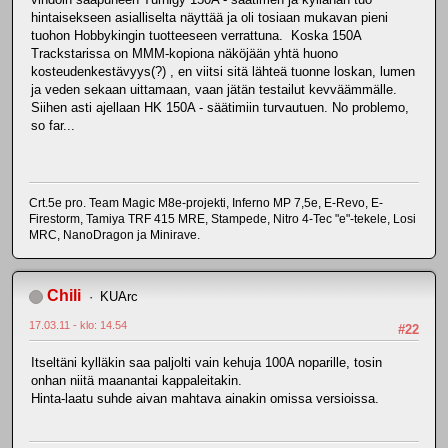
hintaisekseen asialliselta näyttää ja oli tosiaan mukavan pieni
tuohon Hobbykingin tuotteeseen verrattuna. Koska 150A
Trackstarissa on MMM-kopiona näköjään yhtä huono
kosteudenkestävyys(?) , en viitsi sitä lähteä tuonne loskan, lumen
ja veden sekaan uittamaan, vaan jätän testailut kevväämmälle.
Siihen asti ajellaan HK 150A - säätimiin turvautuen. No problemo,
so far...
Crt.5e pro. Team Magic M8e-projekti, Inferno MP 7,5e, E-Revo, E-
Firestorm, Tamiya TRF 415 MRE, Stampede, Nitro 4-Tec "e"-tekele, Losi
MRC, NanoDragon ja Minirave.
Chili
KUArc
17.03.11 - klo: 14.54
#22
Itseltäni kylläkin saa paljolti vain kehuja 100A noparille, tosin
onhan niitä maanantai kappaleitakin.
Hinta-laatu suhde aivan mahtava ainakin omissa versioissa.