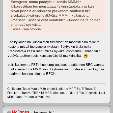
Savageen, mutta päädyin kuitenkin MMM:iin.
Ulkoisestihan tuo muistuttaa Tekinin tuotoksia ja kun
olivat jossain arvioinnissa purkaneet säätimen niin
sisukalut olivat erehdyttävästi MMM:n kaltaiset ja
ilmeisesti Castlella ovat muutenkin kiinnostuneita noiden
yhteneväisyyksistä.
Tässä
lisää stooria.
Joo kyllähän noi kiinalaisten tuotokset on monesti aika räikeitä
kopioita missä tuotesuojia rikotaan. Täytyykin tilata noita
Trackstareja kassillinen, mikäli hyväksi osoittautuu, ennen kuin
vetävät tuotteen pois kansainvälisiltä markkinoilta.
edit: kuulemma FETit huonompilaatuiset ja säätimen BEC vanhaa
mallia verrattuna MMM:ään. Täytynee varmuudeksi sitten käyttää
säätimen kanssa ulkoista BECiä.
Crt.5e pro. Team Magic M8e-projekti, Inferno MP 7,5e, E-Revo, E-
Firestorm, Tamiya TRF 415 MRE, Stampede, Nitro 4-Tec "e"-tekele, Losi
MRC, NanoDragon ja Minirave.
McJones
Fullspeed RC