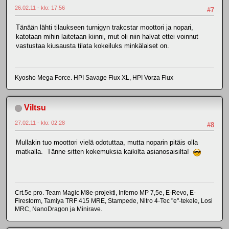
26.02.11 - klo: 17.56
#7
Tänään lähti tilaukseen turnigyn trakcstar moottori ja nopari,
katotaan mihin laitetaan kiinni, mut oli niin halvat ettei voinnut
vastustaa kiusausta tilata kokeiluks minkälaiset on.
Kyosho Mega Force. HPI Savage Flux XL, HPI Vorza Flux
Viltsu
27.02.11 - klo: 02.28
#8
Mullakin tuo moottori vielä odotuttaa, mutta noparin pitäis olla
matkalla. Tänne sitten kokemuksia kaikilta asianosaisilta!
Crt.5e pro. Team Magic M8e-projekti, Inferno MP 7,5e, E-Revo, E-
Firestorm, Tamiya TRF 415 MRE, Stampede, Nitro 4-Tec "e"-tekele, Losi
MRC, NanoDragon ja Minirave.