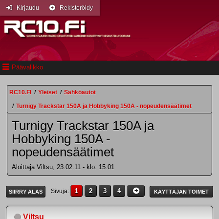
Kirjaudu
Rekisteröidy
Päävalikko
RC10.FI
/
Yleiset
/
Sähköautot
/
Turnigy Trackstar 150A ja Hobbyking 150A - nopeudensäätimet
Turnigy Trackstar 150A ja
Hobbyking 150A -
nopeudensäätimet
Aloittaja Viltsu, 23.02.11 - klo: 15.01
1
2
3
4
Sivuja
SIIRRY ALAS
KÄYTTÄJÄN TOIMET
Viltsu