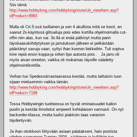
Siis tämä:
http://www.hobbyking.com/hobbyking/store/uh_viewItem.asp?
idProduct=8993
Mulla oli Crt.5:ssä tuollainen ja sen 4 akullista mitä se kesti, en
saanut 2s-käytössä glitsailuja pois edes kortilla ohjelmoimalla cut-
offin niin alas, kun sai. 3s:llä ei enää pätkinyt mutta parin
täyskaasukiihdytyksen ja jarrutuksen jälkeen ei pelkästään
päästänyt savuja vaan, syttyi ihan kunnon liekkeihin. Tuli sopiva
kiire repiä ensin koppa-ja sitten lipo autosta pois.. Ja jarru oli
myös aivan onneton, vaikka oli mukamas täysille säädetty
ohjelmointikortilla.
Voihan tuo Spedessä/vastaavassa kestää, mutta laittaisin tuon
sijaan mieluummin vaikka tämän:
http://www.hobbyking.com/hobbyking/store/uh_viewItem.asp?
idProduct=7188
Tossa Hobbywingin tuotteessa on hyvät ominaisuudet kaikin
puolin ja kestää ilmoitetut ampeerit kohtalaisen varmasti. On nyt
backorder-tilassa, mutta luulisi piakkoin taas varaston
täydentyvän.
Ja ihan otsikkoon liittyvään asiaan palatakseni, hain postista
vihdoin saapuneen Turnigy 150A - säätimen ja kyllähän tuo