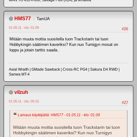
HMS77
TamUA
01.05.11 - klo: 01.09
#26
Mitään muuta mottia suositella tuon Trackstarin tai tuon
Hobbykingin säätimen kaveriksi? Kun nuo Turnigyn mosat on
loppu ja jotain tarttis saada..
Axial Wraith | GMade Sawback | Cross-RC PG4 | Sakura D4 RWD |
Sanwa MT-4
vilzuh
01.05.11 - klo: 09.15
#27
Lainaus käyttäjältä: HMS77 - 01.05.11 - klo: 01.09
Mitään muuta mottia suositella tuon Trackstarin tai tuon
Hobbykingin säätimen kaveriksi? Kun nuo Turnigyn