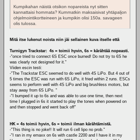
Kumpikahan näistä otsikon nopareista nyt sitten
kannattaisi hommata? Kummatkin maksaisivat yhtäpaljon
ohjelmointikortteineen ja kumpikin olisi 150a. savageen
olis tulossa.
Mitä itse lukenut noista niin jäi sellainen kuva itselle että
Turnigyn Trackstar: 4s = toimii hyvin, 6s = kärähtää nopeasti.
-"once tried to connect 6S ESC once burned! Do not try to 6S he
was clearly not designed for it."
Viiden escin testi:
-"The Trackstar ESC seemed to do well with 4S LiPo. But 4 out of
5 times the ESC was run with 6S LiPo, it fried within 2 runs. ESCs
seems to perform well with 4S LiPo and big brushless motors, but
stay away from 6S LiPo. "
-"I bumped it up to 6s and was able to use one time, then next
time I plugged in 6s it started to play the tones when powered on
and then stopped and went back off"
HK = 4s toimii hyvin, 6s = toimii ilman kärähtämistä.
-"This thing is no joke!! It will run 6 cell lipo no prob."
-"I ran in my emaxx on 6s with castle 2200 and I have it in my