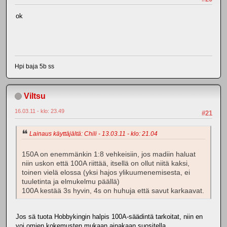
ok
Hpi baja 5b ss
Viltsu
16.03.11 - klo: 23.49
#21
Lainaus käyttäjältä: Chili - 13.03.11 - klo: 21.04
150A on enemmänkin 1:8 vehkeisiin, jos madiin haluat
niin uskon että 100A riittää, itsellä on ollut niitä kaksi,
toinen vielä elossa (yksi hajos ylikuumenemisesta, ei
tuuletinta ja elmukelmu päällä)
100A kestää 3s hyvin, 4s on huhuja että savut karkaavat.
Jos sä tuota Hobbykingin halpis 100A-säädintä tarkoitat, niin en
voi omien kokemusten mukaan ainakaan suositella.