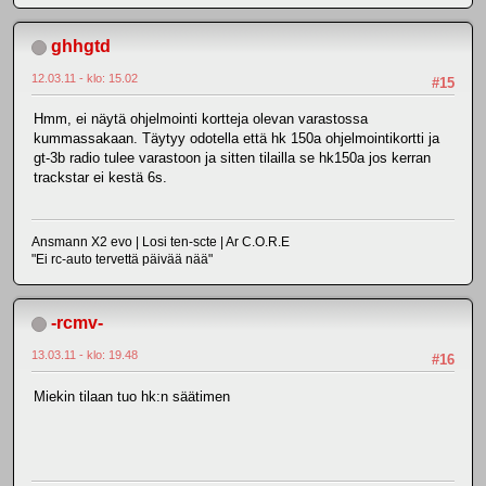
ghhgtd
12.03.11 - klo: 15.02
#15
Hmm, ei näytä ohjelmointi kortteja olevan varastossa
kummassakaan. Täytyy odotella että hk 150a ohjelmointikortti ja
gt-3b radio tulee varastoon ja sitten tilailla se hk150a jos kerran
trackstar ei kestä 6s.
Ansmann X2 evo | Losi ten-scte | Ar C.O.R.E
"Ei rc-auto tervettä päivää nää"
-rcmv-
13.03.11 - klo: 19.48
#16
Miekin tilaan tuo hk:n säätimen