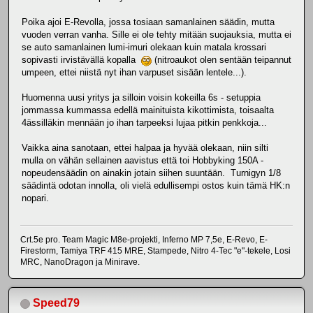
Poika ajoi E-Revolla, jossa tosiaan samanlainen säädin, mutta
vuoden verran vanha. Sille ei ole tehty mitään suojauksia, mutta ei
se auto samanlainen lumi-imuri olekaan kuin matala krossari
sopivasti irvistävällä kopalla
(nitroaukot olen sentään teipannut
umpeen, ettei niistä nyt ihan varpuset sisään lentele...).
Huomenna uusi yritys ja silloin voisin kokeilla 6s - setuppia
jommassa kummassa edellä mainituista kikottimista, toisaalta
4ässilläkin mennään jo ihan tarpeeksi lujaa pitkin penkkoja...
Vaikka aina sanotaan, ettei halpaa ja hyvää olekaan, niin silti
mulla on vähän sellainen aavistus että toi Hobbyking 150A -
nopeudensäädin on ainakin jotain siihen suuntään. Turnigyn 1/8
säädintä odotan innolla, oli vielä edullisempi ostos kuin tämä HK:n
nopari.
Crt.5e pro. Team Magic M8e-projekti, Inferno MP 7,5e, E-Revo, E-
Firestorm, Tamiya TRF 415 MRE, Stampede, Nitro 4-Tec "e"-tekele, Losi
MRC, NanoDragon ja Minirave.
Speed79