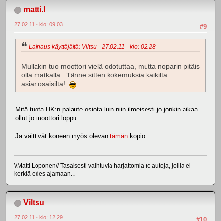
matti.l
27.02.11 - klo: 09.03
#9
Lainaus käyttäjältä: Viltsu - 27.02.11 - klo: 02.28
Mullakin tuo moottori vielä odotuttaa, mutta noparin pitäis
olla matkalla. Tänne sitten kokemuksia kaikilta
asianosaisilta!
Mitä tuota HK:n palaute osiota luin niin ilmeisesti jo jonkin aikaa
ollut jo moottori loppu.
Ja väittivät koneen myös olevan
tämän
kopio.
\\Matti Loponen// Tasaisesti vaihtuvia harjattomia rc autoja, joilla ei
kerkiä edes ajamaan...
Viltsu
27.02.11 - klo: 12.29
#10