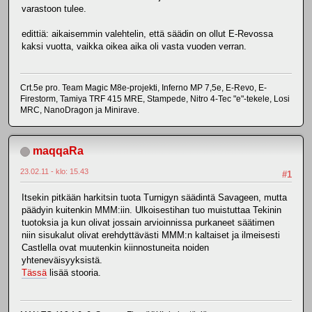
varastoon tulee.
edittiä: aikaisemmin valehtelin, että säädin on ollut E-Revossa
kaksi vuotta, vaikka oikea aika oli vasta vuoden verran.
Crt.5e pro. Team Magic M8e-projekti, Inferno MP 7,5e, E-Revo, E-
Firestorm, Tamiya TRF 415 MRE, Stampede, Nitro 4-Tec "e"-tekele, Losi
MRC, NanoDragon ja Minirave.
maqqaRa
23.02.11 - klo: 15.43
#1
Itsekin pitkään harkitsin tuota Turnigyn säädintä Savageen, mutta
päädyin kuitenkin MMM:iin. Ulkoisestihan tuo muistuttaa Tekinin
tuotoksia ja kun olivat jossain arvioinnissa purkaneet säätimen
niin sisukalut olivat erehdyttävästi MMM:n kaltaiset ja ilmeisesti
Castlella ovat muutenkin kiinnostuneita noiden
yhteneväisyyksistä.
Tässä
lisää stooria.