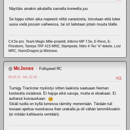
Näyttäis ainakin aikalailla samalta koneelta juu.
Se loppu sitten aika nopeesti niiltä varastosta, toivotaan että tulee
uusia vielä jossain vaiheessa, tai sit laitetaan jotain muuta tilalle.
Crt.5e pro. Team Magic M8e-projekti, Inferno MP 7,5e, E-Revo, E-
Firestorm, Tamiya TRF 415 MRE, Stampede, Nitro 4-Tec "e"-tekele, Losi
MRC, NanoDragon ja Minirave.
McJones
Fullspeed RC
05.03.11 - klo: 22.10
#11
Turnigy Trackstar mykistyi sitten laakista saatuaan hieman
kosteutta sisäänsä. Ei hajuja eikä savuja, mutta ei eloakaan. Ei
auttanut kuivauskaan.
Sikäli tuolla on kyllä lumessa räimitty menemään. Tänään tuli
tosiaan ajettua nuoskassa ihan urakalla ja oli vähän lammikkoakin
(ei mitään kahlausta sentään).