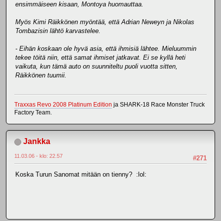
ensimmäiseen kisaan, Montoya huomauttaa.
Myös Kimi Räikkönen myöntää, että Adrian Neweyn ja Nikolas
Tombazisin lähtö karvastelee.
- Eihän koskaan ole hyvä asia, että ihmisiä lähtee. Mieluummin
tekee töitä niin, että samat ihmiset jatkavat. Ei se kyllä heti
vaikuta, kun tämä auto on suunniteltu puoli vuotta sitten,
Räikkönen tuumii.
Traxxas Revo 2008 Platinum Edition
ja SHARK-18 Race Monster Truck
Factory Team.
Jankka
11.03.06 - klo: 22.57
#271
Koska Turun Sanomat mitään on tienny? :lol: