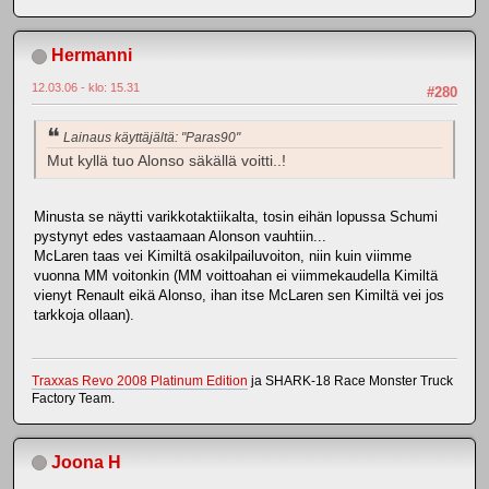
Hermanni
12.03.06 - klo: 15.31
#280
Lainaus käyttäjältä: "Paras90"
Mut kyllä tuo Alonso säkällä voitti..!
Minusta se näytti varikkotaktiikalta, tosin eihän lopussa Schumi
pystynyt edes vastaamaan Alonson vauhtiin...
McLaren taas vei Kimiltä osakilpailuvoiton, niin kuin viimme
vuonna MM voitonkin (MM voittoahan ei viimmekaudella Kimiltä
vienyt Renault eikä Alonso, ihan itse McLaren sen Kimiltä vei jos
tarkkoja ollaan).
Traxxas Revo 2008 Platinum Edition
ja SHARK-18 Race Monster Truck
Factory Team.
Joona H