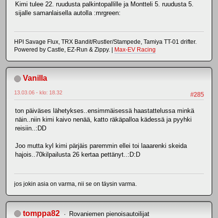
Kimi tulee 22. ruudusta palkintopallille ja Montteli 5. ruudusta 5.
sijalle samanlaisella autolla :mrgreen:
HPI Savage Flux, TRX Bandit/Rustler/Stampede, Tamiya TT-01 drifter.
Powered by Castle, EZ-Run & Zippy. |
Max-EV Racing
Vanilla
13.03.06 - klo: 18.32
#285
ton päiväses lähetykses..ensimmäisessä haastattelussa minkä
näin..niin kimi kaivo nenää, katto räkäpalloa kädessä ja pyyhki
reisiin..:DD
Joo mutta kyl kimi pärjäis paremmin ellei toi laaarenki skeida
hajois..70kilpailusta 26 kertaa pettänyt..:D:D
jos jokin asia on varma, nii se on täysin varma.
tomppa82
Rovaniemen pienoisautoilijat