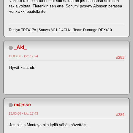
Varikko taktiikka tai ei mut silti säkää on jos sadasosa sekuntin
takia voittaa..Tietenkin sen ettei Schumi pysyny Alonson perässä
voi kaikki päätellä ite
Tamiya TRF417x | Sanwa M11 2.4GHz | Team Durango DEX410
_Aki_
12.03.06 - klo: 17.24
#283
Hyvät kisat oli.
m@sse
13.03.06 - klo: 17.43
#284
Jos olisin Montoya niin kyllä vähän hävettäis..