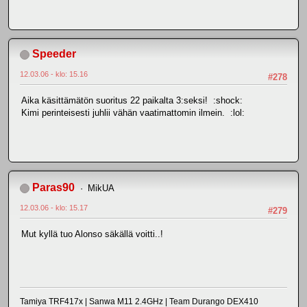
Speeder
12.03.06 - klo: 15.16
#278
Aika käsittämätön suoritus 22 paikalta 3:seksi! :shock:
Kimi perinteisesti juhlii vähän vaatimattomin ilmein. :lol:
Paras90
MikUA
12.03.06 - klo: 15.17
#279
Mut kyllä tuo Alonso säkällä voitti..!
Tamiya TRF417x | Sanwa M11 2.4GHz | Team Durango DEX410