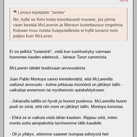
#270
Lainaus käyttäjältä: "Jankka"
No, kyllä se Kimi tosta toivottavasti nousee, jos pinna
vaan kestää McLarenin ja Mersun luotettavuus ongelmia.
Kukaan muu noista huipputalleista ei kyllä tunaroi noin
paljoo kuin McLaren.
Ei se pelkkä "tunarointi", vielä kun suorituskyky varmaan
huononee kauden edetessä...
lainaus Turun sanomista.
McLarenin tähdet huolissaan aivovuodosta
Juan Pablo Montoya sanoo kiertelemättä, että McLarenilla
sattunut aivovuoto - kolme johtavaa insinööriä on jättänyt tallin -
vaikuttaa ennemmin tai myöhemmin autokehitykseen.
- Jokaisella tallilla on hyvät ja huonot puolensa. McLarenilla huono
puoli on siinä, että niin moni on jättänyt tallin, Montoya korostaa.
- Ehkä se ei vaikuta vielä tähän kauteen. Riippuu siitä, miten
monta uutta aeropakettia tarvitsemme tälle kaudelle.
- Oli jo yllätys, ettemme saaneet isompaa edistystä heti