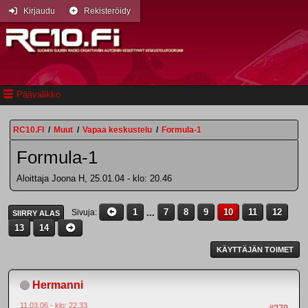
Kirjaudu
Rekisteröidy
Päävalikko
RC10.FI
/
Muut
/
Vapaa keskustelu
/
Formula-1
Formula-1
Aloittaja Joona H, 25.01.04 - klo: 20.46
1
...
7
8
9
10
11
12
Sivuja
SIIRRY ALAS
13
14
KÄYTTÄJÄN TOIMET
Hermanni
11.03.06 - klo: 22.33