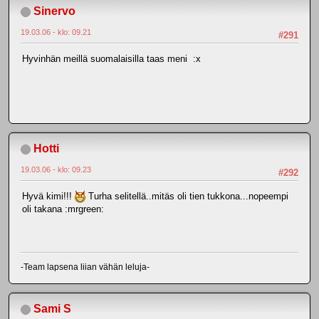
Sinervo
19.03.06 - klo: 09.21
#291
Hyvinhän meillä suomalaisilla taas meni :x
Hotti
19.03.06 - klo: 09.23
#292
Hyvä kimi!!!
Turha selitellä..mitäs oli tien tukkona...nopeempi
oli takana :mrgreen:
-Team lapsena liian vähän leluja-
Sami S