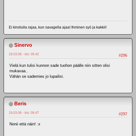
Ei kiroilulla rajaa, kun savagella ajaa! Ihminen syö ja kakkii!
Sinervo
19.03.06 - klo: 09.42
#296
Vielä kun tulisi kunnon sade tuohon päälle niin sitten olisi
mukavaa..
Vähän se sademies jo lupailisi.
Beris
19.03.06 - klo: 09.47
#297
Nonii että näin! :x