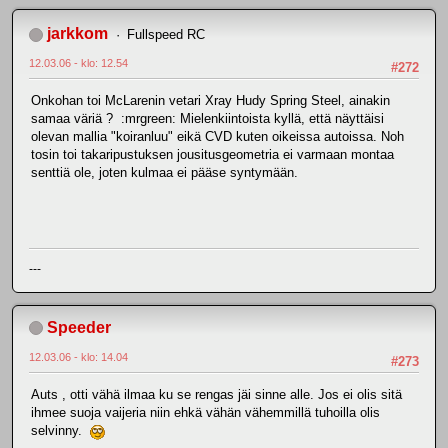
jarkkom
Fullspeed RC
12.03.06 - klo: 12.54
#272
Onkohan toi McLarenin vetari Xray Hudy Spring Steel, ainakin
samaa väriä ? :mrgreen: Mielenkiintoista kyllä, että näyttäisi
olevan mallia "koiranluu" eikä CVD kuten oikeissa autoissa. Noh
tosin toi takaripustuksen jousitusgeometria ei varmaan montaa
senttiä ole, joten kulmaa ei pääse syntymään.
---
Speeder
12.03.06 - klo: 14.04
#273
Auts , otti vähä ilmaa ku se rengas jäi sinne alle. Jos ei olis sitä
ihmee suoja vaijeria niin ehkä vähän vähemmillä tuhoilla olis
selvinny.