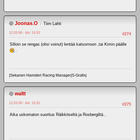
Joonas.O
Tiim Lahti
12.03.06 - klo: 14.52
#274
Silloin se rengas (olisi voinut) lentää katsomoon ,tai Kimin päälle
.
|Sekanen Hamsteri Racing Manager|S-Grafix|
waltt
12.03.06 - klo: 15.01
#275
Aika uskomaton suoritus Räikköseltä ja Rosbergiltä...