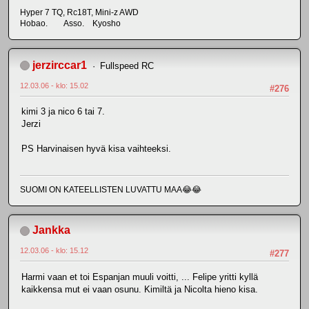
Hyper 7 TQ, Rc18T, Mini-z AWD
Hobao. Asso. Kyosho
jerzirccar1
Fullspeed RC
12.03.06 - klo: 15.02
#276
kimi 3 ja nico 6 tai 7.
Jerzi
PS Harvinaisen hyvä kisa vaihteeksi.
SUOMI ON KATEELLISTEN LUVATTU MAA😂😂
Jankka
12.03.06 - klo: 15.12
#277
Harmi vaan et toi Espanjan muuli voitti, ... Felipe yritti kyllä
kaikkensa mut ei vaan osunu. Kimiltä ja Nicolta hieno kisa.