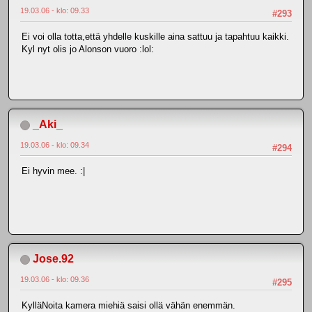
19.03.06 - klo: 09.33
#293
Ei voi olla totta,että yhdelle kuskille aina sattuu ja tapahtuu kaikki.
Kyl nyt olis jo Alonson vuoro :lol:
_Aki_
19.03.06 - klo: 09.34
#294
Ei hyvin mee. :|
Jose.92
19.03.06 - klo: 09.36
#295
KylläNoita kamera miehiä saisi ollä vähän enemmän.