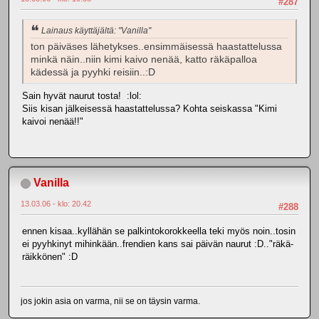
#287
Lainaus käyttäjältä: "Vanilla"
ton päiväses lähetykses..ensimmäisessä haastattelussa
minkä näin..niin kimi kaivo nenää, katto räkäpalloa
kädessä ja pyyhki reisiin..:D
Sain hyvät naurut tosta! :lol:
Siis kisan jälkeisessä haastattelussa? Kohta seiskassa "Kimi
kaivoi nenää!!"
Vanilla
13.03.06 - klo: 20.42
#288
ennen kisaa..kyllähän se palkintokorokkeella teki myös noin..tosin
ei pyyhkinyt mihinkään..frendien kans sai päivän naurut :D.."räkä-
räikkönen" :D
jos jokin asia on varma, nii se on täysin varma.