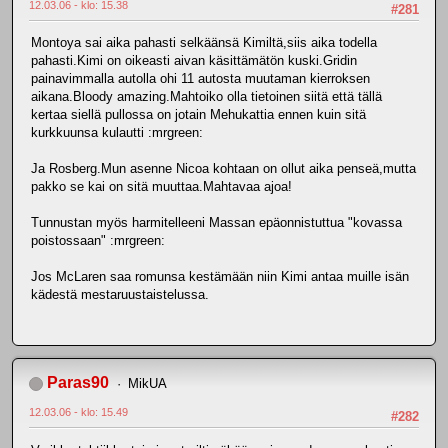
12.03.06 - klo: 15.38
#281
Montoya sai aika pahasti selkäänsä Kimiltä,siis aika todella
pahasti.Kimi on oikeasti aivan käsittämätön kuski.Gridin
painavimmalla autolla ohi 11 autosta muutaman kierroksen
aikana.Bloody amazing.Mahtoiko olla tietoinen siitä että tällä
kertaa siellä pullossa on jotain Mehukattia ennen kuin sitä
kurkkuunsa kulautti :mrgreen:
Ja Rosberg.Mun asenne Nicoa kohtaan on ollut aika penseä,mutta
pakko se kai on sitä muuttaa.Mahtavaa ajoa!
Tunnustan myös harmitelleeni Massan epäonnistuttua "kovassa
poistossaan" :mrgreen:
Jos McLaren saa romunsa kestämään niin Kimi antaa muille isän
kädestä mestaruustaistelussa.
Paras90
MikUA
12.03.06 - klo: 15.49
#282