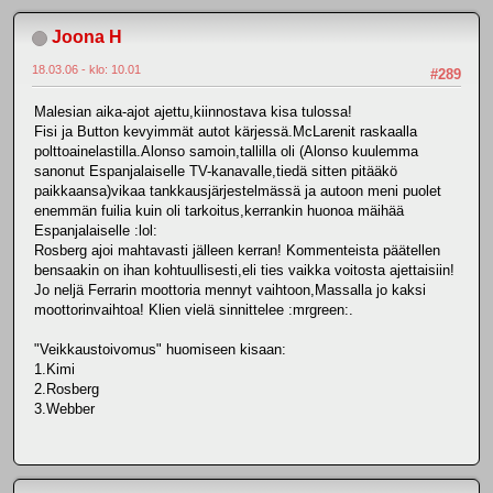
Joona H
18.03.06 - klo: 10.01
#289
Malesian aika-ajot ajettu,kiinnostava kisa tulossa!
Fisi ja Button kevyimmät autot kärjessä.McLarenit raskaalla
polttoainelastilla.Alonso samoin,tallilla oli (Alonso kuulemma
sanonut Espanjalaiselle TV-kanavalle,tiedä sitten pitääkö
paikkaansa)vikaa tankkausjärjestelmässä ja autoon meni puolet
enemmän fuilia kuin oli tarkoitus,kerrankin huonoa mäihää
Espanjalaiselle :lol:
Rosberg ajoi mahtavasti jälleen kerran! Kommenteista päätellen
bensaakin on ihan kohtuullisesti,eli ties vaikka voitosta ajettaisiin!
Jo neljä Ferrarin moottoria mennyt vaihtoon,Massalla jo kaksi
moottorinvaihtoa! Klien vielä sinnittelee :mrgreen:.
"Veikkaustoivomus" huomiseen kisaan:
1.Kimi
2.Rosberg
3.Webber