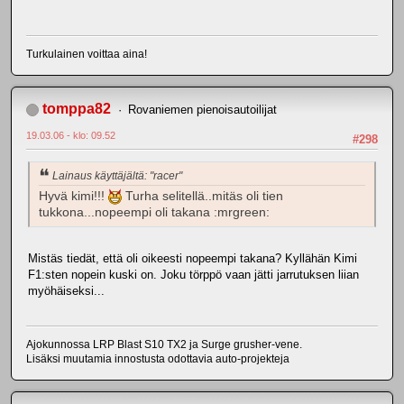
Turkulainen voittaa aina!
tomppa82
Rovaniemen pienoisautoilijat
19.03.06 - klo: 09.52
#298
Lainaus käyttäjältä: "racer"
Hyvä kimi!!!
Turha selitellä..mitäs oli tien
tukkona...nopeempi oli takana :mrgreen:
Mistäs tiedät, että oli oikeesti nopeempi takana? Kyllähän Kimi
F1:sten nopein kuski on. Joku törppö vaan jätti jarrutuksen liian
myöhäiseksi...
Ajokunnossa LRP Blast S10 TX2 ja Surge grusher-vene.
Lisäksi muutamia innostusta odottavia auto-projekteja