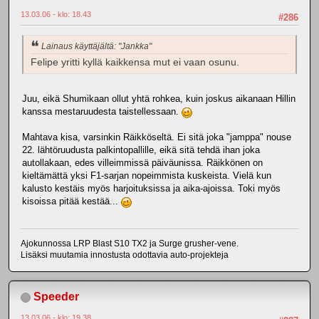
13.03.06 - klo: 18.43
#286
Lainaus käyttäjältä: "Jankka"
Felipe yritti kyllä kaikkensa mut ei vaan osunu.
Juu, eikä Shumikaan ollut yhtä rohkea, kuin joskus aikanaan Hillin
kanssa mestaruudesta taistellessaan.
Mahtava kisa, varsinkin Räikköseltä. Ei sitä joka "jamppa" nouse
22. lähtöruudusta palkintopallille, eikä sitä tehdä ihan joka
autollakaan, edes villeimmissä päiväunissa. Räikkönen on
kieltämättä yksi F1-sarjan nopeimmista kuskeista. Vielä kun
kalusto kestäis myös harjoituksissa ja aika-ajoissa. Toki myös
kisoissa pitää kestää...
Ajokunnossa LRP Blast S10 TX2 ja Surge grusher-vene.
Lisäksi muutamia innostusta odottavia auto-projekteja
Speeder
13.03.06 - klo: 19.38