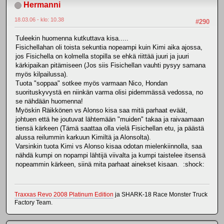
Hermanni
18.03.06 - klo: 10.38
#290
Tuleekin huomenna kutkuttava kisa.....
Fisichellahan oli toista sekuntia nopeampi kuin Kimi aika ajossa,
jos Fisichella on kolmella stopilla se ehkä riittää juuri ja juuri
kärkipaikan pitämiseen (Jos siis Fisichellan vauhti pysyy samana
myös kilpailussa).
Tuota "soppaa" sotkee myös varmaan Nico, Hondan
suorituskyvystä en niinkän varma olisi pidemmässä vedossa, no
se nähdään huomenna!
Myöskin Räikkönen vs Alonso kisa saa mitä parhaat eväät,
johtuen että he joutuvat lähtemään "muiden" takaa ja raivaamaan
tiensä kärkeen (Tämä saattaa olla vielä Fisichellan etu, ja päästä
alussa reilummin karkuun Kimiltä ja Alonsolta).
Varsinkin tuota Kimi vs Alonso kisaa odotan mielenkiinnolla, saa
nähdä kumpi on nopampi lähtijä viivalta ja kumpi taistelee itsensä
nopeammin kärkeen, siinä mita parhaat ainekset kisaan. :shock:
Traxxas Revo 2008 Platinum Edition
ja SHARK-18 Race Monster Truck
Factory Team.