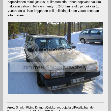
nappivitonen toimii joskus, ei ilmastointia, tehoa sopivasti vaikka
nakkarin vetoon. Tolla on menty n. 240 tkm ja ollu jo luokkaa 10
vuotta isällä. ihan käypänen peli, jollekin jolla on varaa bensaan,
sitä menee.
Arrow Shark - Flying Dragon/Quickdraw, pojalla LiPotettu/harjaton