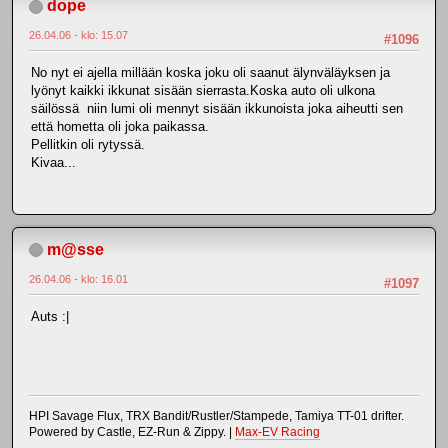
dope
26.04.06 - klo: 15.07
#1096
No nyt ei ajella millään koska joku oli saanut älynväläyksen ja
lyönyt kaikki ikkunat sisään sierrasta.Koska auto oli ulkona
säilössä niin lumi oli mennyt sisään ikkunoista joka aiheutti sen
että hometta oli joka paikassa.
Pellitkin oli rytyssä.
Kivaa...
m@sse
26.04.06 - klo: 16.01
#1097
Auts :|
HPI Savage Flux, TRX Bandit/Rustler/Stampede, Tamiya TT-01 drifter.
Powered by Castle, EZ-Run & Zippy. |
Max-EV Racing