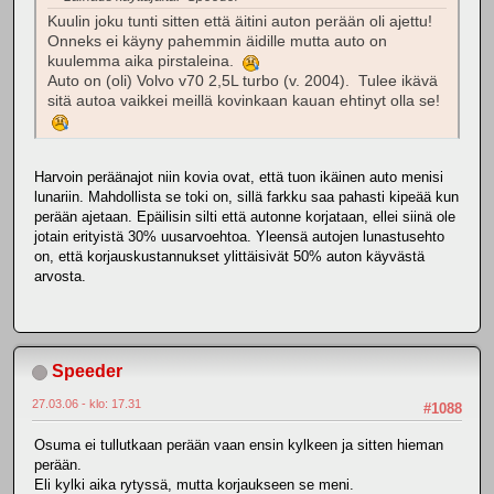
Kuulin joku tunti sitten että äitini auton perään oli ajettu!
Onneks ei käyny pahemmin äidille mutta auto on
kuulemma aika pirstaleina.
Auto on (oli) Volvo v70 2,5L turbo (v. 2004). Tulee ikävä
sitä autoa vaikkei meillä kovinkaan kauan ehtinyt olla se!
Harvoin peräänajot niin kovia ovat, että tuon ikäinen auto menisi
lunariin. Mahdollista se toki on, sillä farkku saa pahasti kipeää kun
perään ajetaan. Epäilisin silti että autonne korjataan, ellei siinä ole
jotain erityistä 30% uusarvoehtoa. Yleensä autojen lunastusehto
on, että korjauskustannukset ylittäisivät 50% auton käyvästä
arvosta.
Speeder
27.03.06 - klo: 17.31
#1088
Osuma ei tullutkaan perään vaan ensin kylkeen ja sitten hieman
perään.
Eli kylki aika rytyssä, mutta korjaukseen se meni.