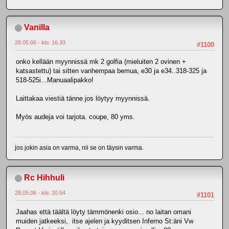
Vanilla
28.05.06 - klo: 16.33
#1100
onko kellään myynnissä mk 2 golfia (mieluiten 2 ovinen +
katsastettu) tai sitten vanhempaa bemua, e30 ja e34..318-325 ja
518-525i...Manuaalipakko!
Laittakaa viestiä tänne jos löytyy myynnissä.
Myös audeja voi tarjota. coupe, 80 yms.
jos jokin asia on varma, nii se on täysin varma.
Rc Hihhuli
28.05.06 - klo: 20.54
#1101
Jaahas että täältä löyty tämmönenki osio... no laitan omani
muiden jatkeeksi, itse ajelen ja kyyditsen Inferno St:äni Vw