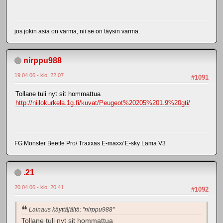
jos jokin asia on varma, nii se on täysin varma.
nirppu988
19.04.06 - klo: 22.07
#1091
Tollane tuli nyt sit hommattua
http://niilokurkela.1g.fi/kuvat/Peugeot%20205%201.9%20gti/
FG Monster Beetle Pro/ Traxxas E-maxx/ E-sky Lama V3
.21
20.04.06 - klo: 20.41
#1092
Lainaus käyttäjältä: "nirppu988"
Tollane tuli nyt sit hommattua