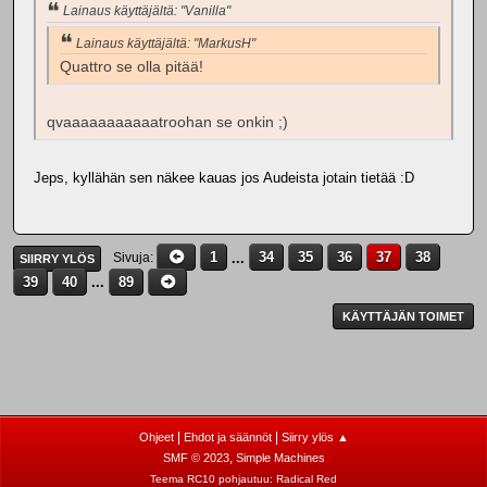
Lainaus käyttäjältä: "Vanilla"
Lainaus käyttäjältä: "MarkusH"
Quattro se olla pitää!
qvaaaaaaaaaaatroohan se onkin ;)
Jeps, kyllähän sen näkee kauas jos Audeista jotain tietää :D
1
...
34
35
36
37
38
Sivuja
SIIRRY YLÖS
39
40
...
89
KÄYTTÄJÄN TOIMET
|
|
Ohjeet
Ehdot ja säännöt
Siirry ylös ▲
,
SMF © 2023
Simple Machines
Teema RC10 pohjautuu:
Radical Red