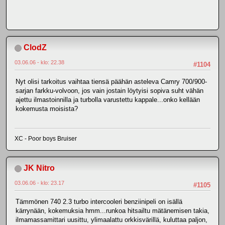
ClodZ
03.06.06 - klo: 22.38
#1104
Nyt olisi tarkoitus vaihtaa tiensä päähän asteleva Camry 700/900-
sarjan farkku-volvoon, jos vain jostain löytyisi sopiva suht vähän
ajettu ilmastoinnilla ja turbolla varustettu kappale...onko kellään
kokemusta moisista?
XC - Poor boys Bruiser
JK Nitro
03.06.06 - klo: 23.17
#1105
Tämmönen 740 2.3 turbo intercooleri benziinipeli on isällä
kärrynään, kokemuksia hmm...runkoa hitsailtu mätänemisen takia,
ilmamassamittari uusittu, ylimaalattu orkkisvärillä, kuluttaa paljon,