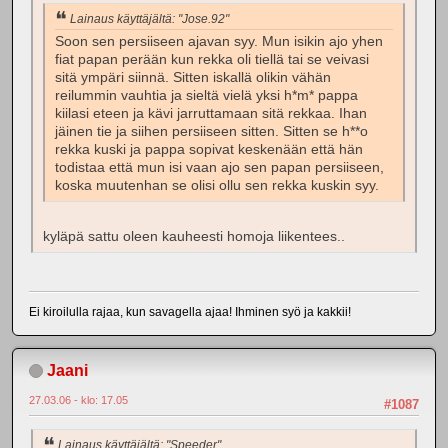
Lainaus käyttäjältä: "Jose.92"
Soon sen persiiseen ajavan syy. Mun isikin ajo yhen
fiat papan perään kun rekka oli tiellä tai se veivasi
sitä ympäri siinnä. Sitten iskallä olikin vähän
reilummin vauhtia ja sieltä vielä yksi h*m* pappa
kiilasi eteen ja kävi jarruttamaan sitä rekkaa. Ihan
jäinen tie ja siihen persiiseen sitten. Sitten se h**o
rekka kuski ja pappa sopivat keskenään että hän
todistaa että mun isi vaan ajo sen papan persiiseen,
koska muutenhan se olisi ollu sen rekka kuskin syy.
kyläpä sattu oleen kauheesti homoja liikentees..
Ei kiroilulla rajaa, kun savagella ajaa! Ihminen syö ja kakkii!
Jaani
27.03.06 - klo: 17.05
#1087
Lainaus käyttäjältä: "Speeder"