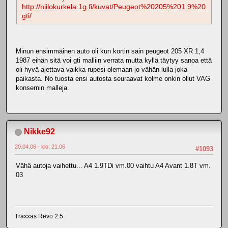
http://niilokurkela.1g.fi/kuvat/Peugeot%20205%201.9%20
gti/
Minun ensimmäinen auto oli kun kortin sain peugeot 205 XR 1,4
1987 eihän sitä voi gti malliin verrata mutta kyllä täytyy sanoa että
oli hyvä ajettava vaikka rupesi olemaan jo vähän lulla joka
paikasta. No tuosta ensi autosta seuraavat kolme onkin ollut VAG
konsernin malleja.
Nikke92
20.04.06 - klo: 21.06
#1093
Vähä autoja vaihettu... A4 1.9TDi vm.00 vaihtu A4 Avant 1.8T vm.
03
Traxxas Revo 2.5