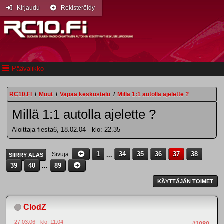
Kirjaudu
Rekisteröidy
Päävalikko
RC10.FI
/
Muut
/
Vapaa keskustelu
/
Millä 1:1 autolla ajelette ?
Millä 1:1 autolla ajelette ?
Aloittaja fiesta6, 18.02.04 - klo: 22.35
1
...
34
35
36
37
38
Sivuja
SIIRRY ALAS
39
40
...
89
KÄYTTÄJÄN TOIMET
ClodZ
27.03.06 - klo: 11.04