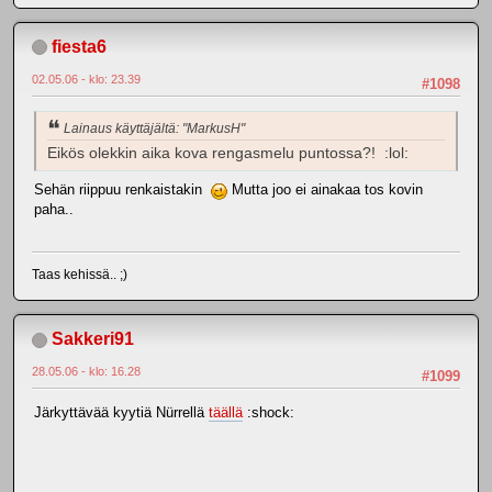
fiesta6
02.05.06 - klo: 23.39
#1098
Lainaus käyttäjältä: "MarkusH"
Eikös olekkin aika kova rengasmelu puntossa?! :lol:
Sehän riippuu renkaistakin
Mutta joo ei ainakaa tos kovin
paha..
Taas kehissä.. ;)
Sakkeri91
28.05.06 - klo: 16.28
#1099
Järkyttävää kyytiä Nürrellä
täällä
:shock: