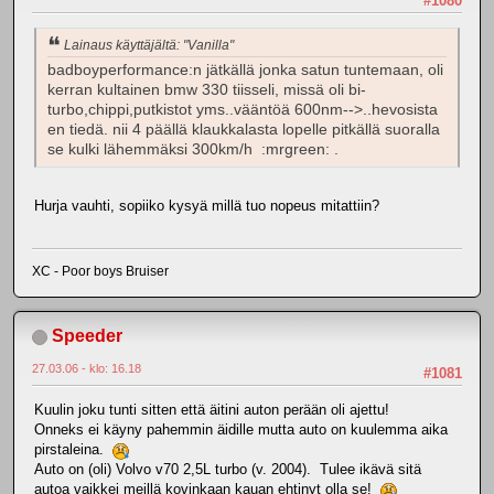
#1080
Lainaus käyttäjältä: "Vanilla"
badboyperformance:n jätkällä jonka satun tuntemaan, oli
kerran kultainen bmw 330 tiisseli, missä oli bi-
turbo,chippi,putkistot yms..vääntöä 600nm-->..hevosista
en tiedä. nii 4 päällä klaukkalasta lopelle pitkällä suoralla
se kulki lähemmäksi 300km/h :mrgreen: .
Hurja vauhti, sopiiko kysyä millä tuo nopeus mitattiin?
XC - Poor boys Bruiser
Speeder
27.03.06 - klo: 16.18
#1081
Kuulin joku tunti sitten että äitini auton perään oli ajettu!
Onneks ei käyny pahemmin äidille mutta auto on kuulemma aika
pirstaleina.
Auto on (oli) Volvo v70 2,5L turbo (v. 2004). Tulee ikävä sitä
autoa vaikkei meillä kovinkaan kauan ehtinyt olla se!