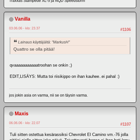
Traxxas Stampede XL-5 ja NQD Speedstorm
Vanilla
03.06.06 - klo: 23.37
#1106
Lainaus käyttäjältä: "MarkusH"
Quattro se olla pitää!
qvaaaaaaaaaaatroohan se onkin ;)
EDIT,LISÄYS: Mutta toi riisikippo on ihan kauhee..ei pahal :)
jos jokin asia on varma, nii se on täysin varma.
Maxis
06.06.06 - klo: 22.07
#1107
Tuli sitten ostettua kesärassiksi Chevrolet El Camino vm.-76 jolla