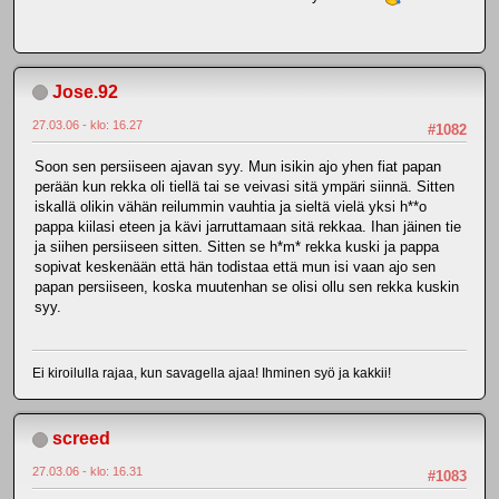
Jose.92
27.03.06 - klo: 16.27
#1082
Soon sen persiiseen ajavan syy. Mun isikin ajo yhen fiat papan
perään kun rekka oli tiellä tai se veivasi sitä ympäri siinnä. Sitten
iskallä olikin vähän reilummin vauhtia ja sieltä vielä yksi h**o
pappa kiilasi eteen ja kävi jarruttamaan sitä rekkaa. Ihan jäinen tie
ja siihen persiiseen sitten. Sitten se h*m* rekka kuski ja pappa
sopivat keskenään että hän todistaa että mun isi vaan ajo sen
papan persiiseen, koska muutenhan se olisi ollu sen rekka kuskin
syy.
Ei kiroilulla rajaa, kun savagella ajaa! Ihminen syö ja kakkii!
screed
27.03.06 - klo: 16.31
#1083