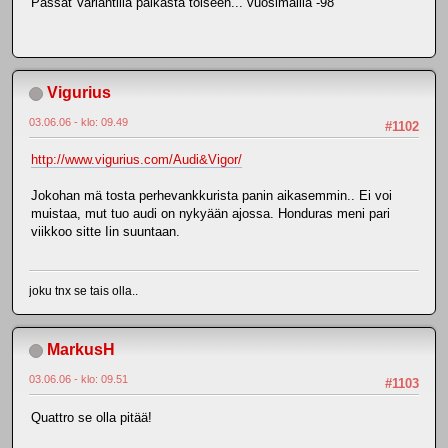
Passat Variantilla paikasta toiseen... vuosimallia -98
Vigurius
03.06.06 - klo: 09.49
#1102
http://www.vigurius.com/Audi&Vigor/
Jokohan mä tosta perhevankkurista panin aikasemmin.. Ei voi
muistaa, mut tuo audi on nykyään ajossa. Honduras meni pari
viikkoo sitte Iin suuntaan.
joku tnx se tais olla..
MarkusH
03.06.06 - klo: 09.51
#1103
Quattro se olla pitää!