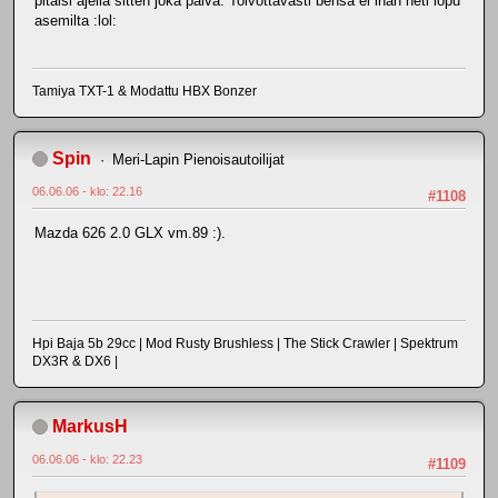
pitäisi ajella sitten joka päivä. Toivottavasti bensa ei ihan heti lopu
asemilta :lol:
Tamiya TXT-1 & Modattu HBX Bonzer
Spin
Meri-Lapin Pienoisautoilijat
06.06.06 - klo: 22.16
#1108
Mazda 626 2.0 GLX vm.89 :).
Hpi Baja 5b 29cc | Mod Rusty Brushless | The Stick Crawler | Spektrum
DX3R & DX6 |
MarkusH
06.06.06 - klo: 22.23
#1109