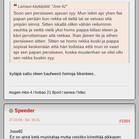
Lainaus käyttäjältä: "Jose.92"
Soon sen persiiseen ajavan syy. Mun isikin ajo yhen fiat
papan perään kun rekka oli tiellä tai se veivasi sitä
ympäri siinnä. Sitten iskallä olikin vähän reilummin
vauhtia ja sieltä vielä yksi homo pappa kiilasi eteen ja
kävi jarruttamaan sitä rekkaa. Ihan jäinen tie ja siihen
persiiseen sitten. Sitten se homo rekka kuski ja pappa
sopivat keskenään että hän todistaa että mun isi vaan
ajo sen papan persiiseen, koska muutenhan se olisi ollu
sen rekka kuskin syy.
kyläpä sattu oleen kauheesti homoja liikentees..
mugen mbx-4 / hobao 21 8port / sanwa / hitec
Speeder
27.03.06 - klo: 16.31
#1084
Jose92
En oo ainut ketä muistuttaa mutta voisitko kiinnittää pikkasen