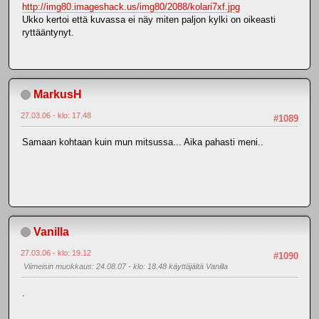
http://img80.imageshack.us/img80/2088/kolari7xf.jpg
Ukko kertoi että kuvassa ei näy miten paljon kylki on oikeasti
ryttääntynyt.
MarkusH
27.03.06 - klo: 17.48
#1089
Samaan kohtaan kuin mun mitsussa... Aika pahasti meni..
Vanilla
27.03.06 - klo: 19.12
#1090
Viimeisin muokkaus
: 24.08.07 - klo: 18.48 käyttäjältä Vanilla
.