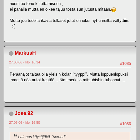
huomioo toho kirjottamiseen ,
ei pahalla mutta en oikee tajuu tosta sun jutusta mitään.
Mutta juu todella ikäviä tollaset jutut onneksi nyt uhreilta vältyttiin.
:(
MarkusH
27.03.06 - klo: 16.34
#1085
Peräänajot taitaa olla yleisin kolari "tyyppi". Mutta loppuenlopuksi
ihmeitä nää autot kestää... Nimimerkillä mitsubishin tuhonnut.....
Jose.92
27.03.06 - klo: 16.50
#1086
Lainaus käyttäjältä: "screed"