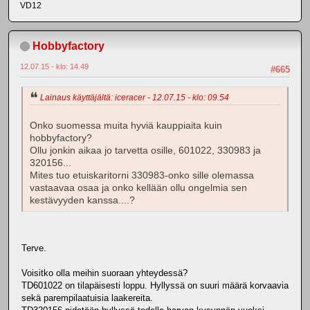
VD12
Hobbyfactory
12.07.15 - klo: 14.49
#665
Lainaus käyttäjältä: iceracer - 12.07.15 - klo: 09.54
Onko suomessa muita hyviä kauppiaita kuin
hobbyfactory?
Ollu jonkin aikaa jo tarvetta osille, 601022, 330983 ja
320156...
Mites tuo etuiskaritorni 330983-onko sille olemassa
vastaavaa osaa ja onko kellään ollu ongelmia sen
kestävyyden kanssa....?
Terve.
Voisitko olla meihin suoraan yhteydessä?
TD601022 on tilapäisesti loppu. Hyllyssä on suuri määrä korvaavia
sekä parempilaatuisia laakereita.