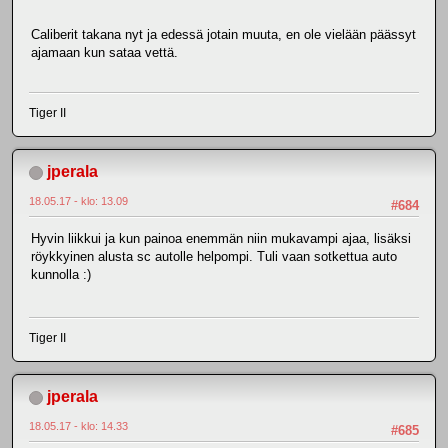
Caliberit takana nyt ja edessä jotain muuta, en ole vielään päässyt
ajamaan kun sataa vettä.
Tiger II
jperala
18.05.17 - klo: 13.09
#684
Hyvin liikkui ja kun painoa enemmän niin mukavampi ajaa, lisäksi
röykkyinen alusta sc autolle helpompi. Tuli vaan sotkettua auto
kunnolla :)
Tiger II
jperala
18.05.17 - klo: 14.33
#685