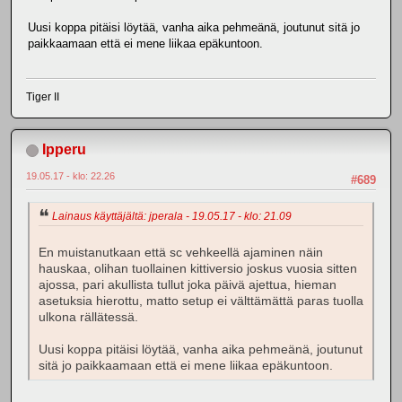
Uusi koppa pitäisi löytää, vanha aika pehmeänä, joutunut sitä jo
paikkaamaan että ei mene liikaa epäkuntoon.
Tiger II
Ipperu
19.05.17 - klo: 22.26
#689
Lainaus käyttäjältä: jperala - 19.05.17 - klo: 21.09
En muistanutkaan että sc vehkeellä ajaminen näin
hauskaa, olihan tuollainen kittiversio joskus vuosia sitten
ajossa, pari akullista tullut joka päivä ajettua, hieman
asetuksia hierottu, matto setup ei välttämättä paras tuolla
ulkona rällätessä.
Uusi koppa pitäisi löytää, vanha aika pehmeänä, joutunut
sitä jo paikkaamaan että ei mene liikaa epäkuntoon.