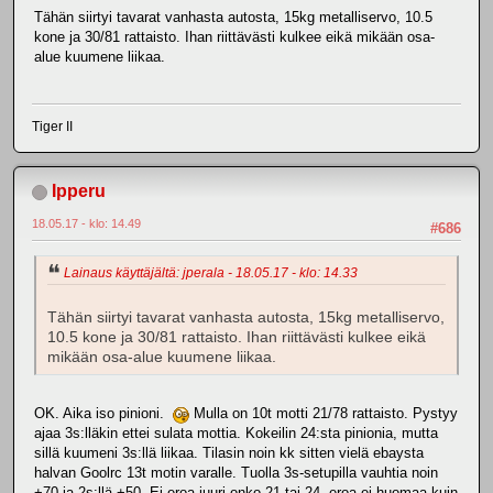
Tähän siirtyi tavarat vanhasta autosta, 15kg metalliservo, 10.5
kone ja 30/81 rattaisto. Ihan riittävästi kulkee eikä mikään osa-
alue kuumene liikaa.
Tiger II
Ipperu
18.05.17 - klo: 14.49
#686
Lainaus käyttäjältä: jperala - 18.05.17 - klo: 14.33
Tähän siirtyi tavarat vanhasta autosta, 15kg metalliservo,
10.5 kone ja 30/81 rattaisto. Ihan riittävästi kulkee eikä
mikään osa-alue kuumene liikaa.
OK. Aika iso pinioni.
Mulla on 10t motti 21/78 rattaisto. Pystyy
ajaa 3s:lläkin ettei sulata mottia. Kokeilin 24:sta pinionia, mutta
sillä kuumeni 3s:llä liikaa. Tilasin noin kk sitten vielä ebaysta
halvan Goolrc 13t motin varalle. Tuolla 3s-setupilla vauhtia noin
+70 ja 2s:llä +50. Ei eroa juuri onko 21 tai 24 -eroa ei huomaa kuin