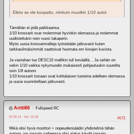
Eikös se ole kuopattu, niinkuin muutkin 1/10 autot
Tämähän ei pidä paikkaansa.
1/10 krossarit ovar molemmat hyvinkin olemassa ja molemmat
uudistettukin noin vuosi takaperin.
Myös uusia krossarimalleja työstetään jatkuvasti kuten
tarkkasilmäisimmät saattoivat huomata em kisojen kuvista.
Ja vastahan tuo DESC10 mallikin tuli keväällä... Ja sehän on
sekin 1/10 vaikka nykymuodin mukaisesti pohjautuukin suurelta
osin 1/8 autoon.
1/10 krossarit tosiaan ovat kohtalaisen tuoreina edelleen olemassa
ja uusia suunnitellaan jatkuvasti.
Antti86
Fullspeed RC
28.08.15 - klo: 19.36
#672
Mikä olisi hyvä moottori + nopeudensäädin yhdistelmä tähän
autoon, jos jossain vaiheessa olisi ajatus käydä jossain