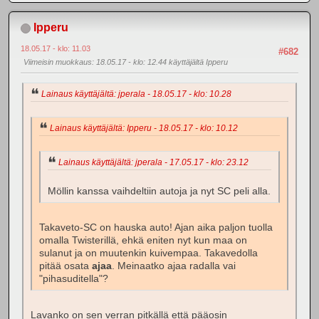
Ipperu
18.05.17 - klo: 11.03
#682
Viimeisin muokkaus
: 18.05.17 - klo: 12.44 käyttäjältä Ipperu
Lainaus käyttäjältä: jperala - 18.05.17 - klo: 10.28
Lainaus käyttäjältä: Ipperu - 18.05.17 - klo: 10.12
Lainaus käyttäjältä: jperala - 17.05.17 - klo: 23.12
Möllin kanssa vaihdeltiin autoja ja nyt SC peli alla.
Takaveto-SC on hauska auto! Ajan aika paljon tuolla
omalla Twisterillä, ehkä eniten nyt kun maa on
sulanut ja on muutenkin kuivempaa. Takavedolla
pitää osata
ajaa
. Meinaatko ajaa radalla vai
"pihasuditella"?
Lavanko on sen verran pitkällä että pääosin