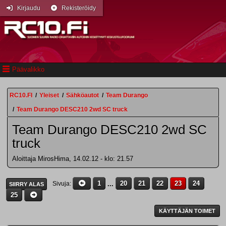
Kirjaudu
Rekisteröidy
Päävalikko
RC10.FI
/
Yleiset
/
Sähköautot
/
Team Durango
/
Team Durango DESC210 2wd SC truck
Team Durango DESC210 2wd SC
truck
Aloittaja MirosHima, 14.02.12 - klo: 21.57
1
...
20
21
22
23
24
Sivuja
SIIRRY ALAS
25
KÄYTTÄJÄN TOIMET