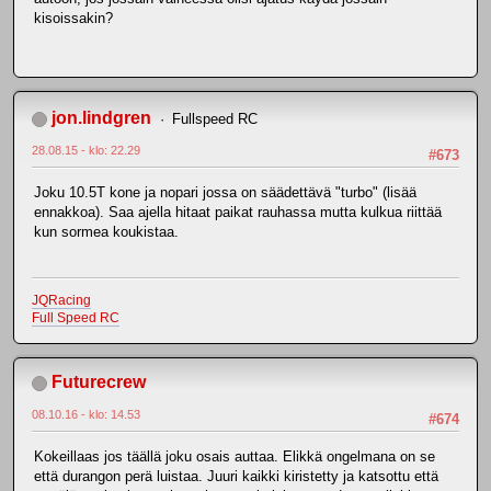
kisoissakin?
jon.lindgren
Fullspeed RC
28.08.15 - klo: 22.29
#673
Joku 10.5T kone ja nopari jossa on säädettävä "turbo" (lisää
ennakkoa). Saa ajella hitaat paikat rauhassa mutta kulkua riittää
kun sormea koukistaa.
JQRacing
Full Speed RC
Futurecrew
08.10.16 - klo: 14.53
#674
Kokeillaas jos täällä joku osais auttaa. Elikkä ongelmana on se
että durangon perä luistaa. Juuri kaikki kiristetty ja katsottu että