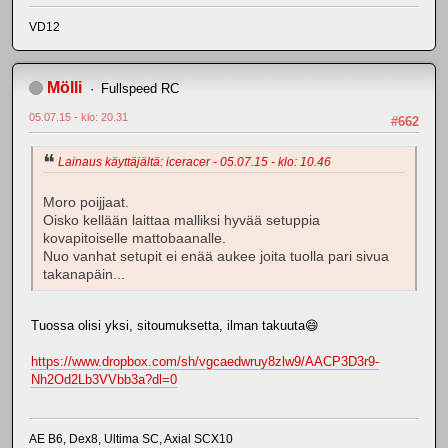
VD12
Mölli
Fullspeed RC
05.07.15 - klo: 20.31
#662
Lainaus käyttäjältä: iceracer - 05.07.15 - klo: 10.46
Moro poijjaat.
Oisko kellään laittaa malliksi hyvää setuppia
kovapitoiselle mattobaanalle.
Nuo vanhat setupit ei enää aukee joita tuolla pari sivua
takanapäin...
Tuossa olisi yksi, sitoumuksetta, ilman takuuta😄
https://www.dropbox.com/sh/vgcaedwruy8zlw9/AACP3D3r9-
Nh2Od2Lb3VVbb3a?dl=0
AE B6, Dex8, Ultima SC, Axial SCX10