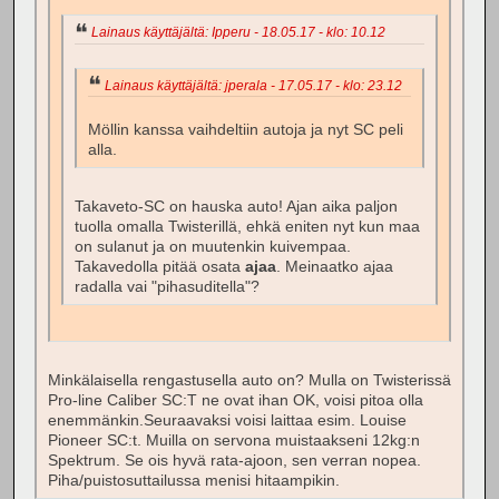
Lainaus käyttäjältä: Ipperu - 18.05.17 - klo: 10.12
Lainaus käyttäjältä: jperala - 17.05.17 - klo: 23.12
Möllin kanssa vaihdeltiin autoja ja nyt SC peli
alla.
Takaveto-SC on hauska auto! Ajan aika paljon
tuolla omalla Twisterillä, ehkä eniten nyt kun maa
on sulanut ja on muutenkin kuivempaa.
Takavedolla pitää osata
ajaa
. Meinaatko ajaa
radalla vai "pihasuditella"?
Minkälaisella rengastusella auto on? Mulla on Twisterissä
Pro-line Caliber SC:T ne ovat ihan OK, voisi pitoa olla
enemmänkin.Seuraavaksi voisi laittaa esim. Louise
Pioneer SC:t. Muilla on servona muistaakseni 12kg:n
Spektrum. Se ois hyvä rata-ajoon, sen verran nopea.
Piha/puistosuttailussa menisi hitaampikin.