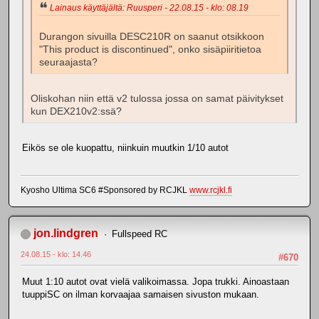
Lainaus käyttäjältä: Ruusperi - 22.08.15 - klo: 08.19
Durangon sivuilla DESC210R on saanut otsikkoon
"This product is discontinued", onko sisäpiiritietoa
seuraajasta?
Oliskohan niin että v2 tulossa jossa on samat päivitykset
kun DEX210v2:ssä?
Eikös se ole kuopattu, niinkuin muutkin 1/10 autot
Kyosho Ultima SC6 #Sponsored by RCJKL
www.rcjkl.fi
jon.lindgren
Fullspeed RC
24.08.15 - klo: 14.46
#670
Muut 1:10 autot ovat vielä valikoimassa. Jopa trukki. Ainoastaan
tuuppiSC on ilman korvaajaa samaisen sivuston mukaan.