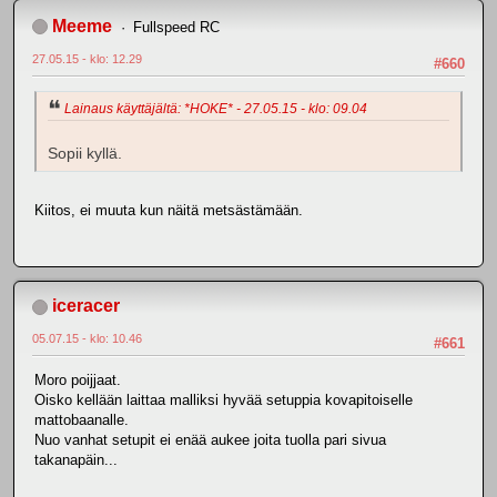
Meeme
Fullspeed RC
27.05.15 - klo: 12.29
#660
Lainaus käyttäjältä: *HOKE* - 27.05.15 - klo: 09.04
Sopii kyllä.
Kiitos, ei muuta kun näitä metsästämään.
iceracer
05.07.15 - klo: 10.46
#661
Moro poijjaat.
Oisko kellään laittaa malliksi hyvää setuppia kovapitoiselle
mattobaanalle.
Nuo vanhat setupit ei enää aukee joita tuolla pari sivua
takanapäin...