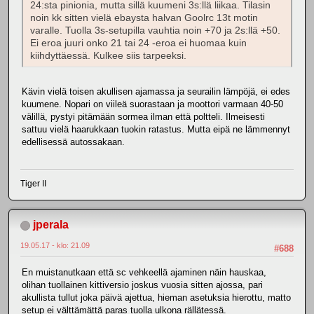
24:sta pinionia, mutta sillä kuumeni 3s:llä liikaa. Tilasin
noin kk sitten vielä ebaysta halvan Goolrc 13t motin
varalle. Tuolla 3s-setupilla vauhtia noin +70 ja 2s:llä +50.
Ei eroa juuri onko 21 tai 24 -eroa ei huomaa kuin
kiihdyttäessä. Kulkee siis tarpeeksi.
Kävin vielä toisen akullisen ajamassa ja seurailin lämpöjä, ei edes
kuumene. Nopari on viileä suorastaan ja moottori varmaan 40-50
välillä, pystyi pitämään sormea ilman että poltteli. Ilmeisesti
sattuu vielä haarukkaan tuokin ratastus. Mutta eipä ne lämmennyt
edellisessä autossakaan.
Tiger II
jperala
19.05.17 - klo: 21.09
#688
En muistanutkaan että sc vehkeellä ajaminen näin hauskaa,
olihan tuollainen kittiversio joskus vuosia sitten ajossa, pari
akullista tullut joka päivä ajettua, hieman asetuksia hierottu, matto
setup ei välttämättä paras tuolla ulkona rällätessä.