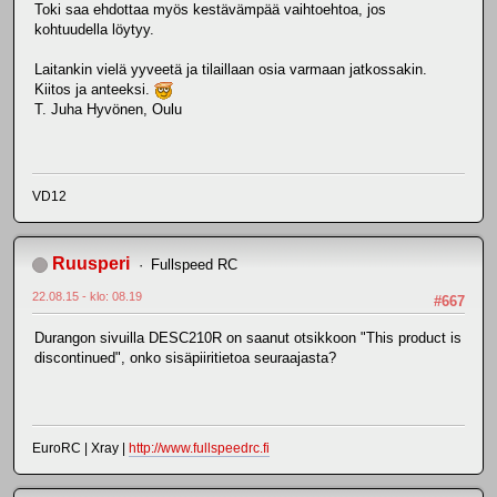
Toki saa ehdottaa myös kestävämpää vaihtoehtoa, jos
kohtuudella löytyy.
Laitankin vielä yyveetä ja tilaillaan osia varmaan jatkossakin.
Kiitos ja anteeksi.
T. Juha Hyvönen, Oulu
VD12
Ruusperi
Fullspeed RC
22.08.15 - klo: 08.19
#667
Durangon sivuilla DESC210R on saanut otsikkoon "This product is
discontinued", onko sisäpiiritietoa seuraajasta?
EuroRC | Xray |
http://www.fullspeedrc.fi