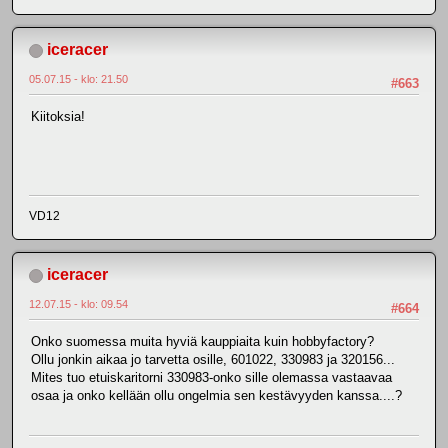
iceracer
05.07.15 - klo: 21.50
#663
Kiitoksia!
VD12
iceracer
12.07.15 - klo: 09.54
#664
Onko suomessa muita hyviä kauppiaita kuin hobbyfactory?
Ollu jonkin aikaa jo tarvetta osille, 601022, 330983 ja 320156...
Mites tuo etuiskaritorni 330983-onko sille olemassa vastaavaa
osaa ja onko kellään ollu ongelmia sen kestävyyden kanssa....?