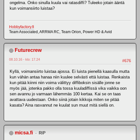
ongelma. Onko sinulla kuula vai ratasdiffi? Tuleeko jotain ääntä
kun voimansiirto luistaa?
Hobbyfactory.fi
Team Associated, ARRMA RC, Team Orion, Power HD & Avid
Futurecrew
08.10.16 - klo: 17.24
#676
Kyllä, voimansiirto luistaa ajossa. Ei luista pienellä kaasulla mutta
kun vähän antaa hanaa niin kuulee selvästi että luistaa. Renkaista
kun pitää kiinni niin voima välittyy diffiboksin sisälle jonne se
myös jää, jotenka pakko olla tossa kuuladiffissä vika vaikka oon
sen avannu jo varmaan lähemmäs 100 kertaa. Kai se on taas
avattava uudestaan. Onko siinä jotain kikkoja miten se pitää
kasata? Aina rasvannut ne kuulat sun muut mitä siellä on.
micsa.fi
RIP