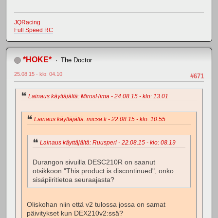
JQRacing
Full Speed RC
*HOKE*
The Doctor
25.08.15 - klo: 04.10
#671
Lainaus käyttäjältä: MirosHima - 24.08.15 - klo: 13.01
Lainaus käyttäjältä: micsa.fi - 22.08.15 - klo: 10.55
Lainaus käyttäjältä: Ruusperi - 22.08.15 - klo: 08.19
Durangon sivuilla DESC210R on saanut
otsikkoon "This product is discontinued", onko
sisäpiiritietoa seuraajasta?
Oliskohan niin että v2 tulossa jossa on samat
päivitykset kun DEX210v2:ssä?