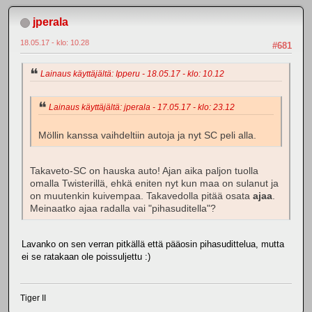
jperala
18.05.17 - klo: 10.28
#681
Lainaus käyttäjältä: Ipperu - 18.05.17 - klo: 10.12
Lainaus käyttäjältä: jperala - 17.05.17 - klo: 23.12
Möllin kanssa vaihdeltiin autoja ja nyt SC peli alla.
Takaveto-SC on hauska auto! Ajan aika paljon tuolla
omalla Twisterillä, ehkä eniten nyt kun maa on sulanut ja
on muutenkin kuivempaa. Takavedolla pitää osata
ajaa
.
Meinaatko ajaa radalla vai "pihasuditella"?
Lavanko on sen verran pitkällä että pääosin pihasudittelua, mutta
ei se ratakaan ole poissuljettu :)
Tiger II