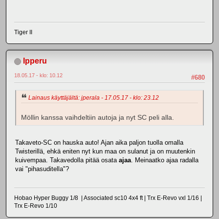
Tiger II
Ipperu
18.05.17 - klo: 10.12
#680
Lainaus käyttäjältä: jperala - 17.05.17 - klo: 23.12
Möllin kanssa vaihdeltiin autoja ja nyt SC peli alla.
Takaveto-SC on hauska auto! Ajan aika paljon tuolla omalla
Twisterillä, ehkä eniten nyt kun maa on sulanut ja on muutenkin
kuivempaa. Takavedolla pitää osata
ajaa
. Meinaatko ajaa radalla
vai "pihasuditella"?
Hobao Hyper Buggy 1/8 | Associated sc10 4x4 ft | Trx E-Revo vxl 1/16 |
Trx E-Revo 1/10