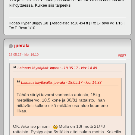
kiihdyttäessä. Kulkee siis tarpeeksi.
Hobao Hyper Buggy 1/8 | Associated sc10 4x4 ft | Trx E-Revo vxl 1/16 |
Trx E-Revo 1/10
jperala
18.05.17 - klo: 16.10
#687
Lainaus käyttäjältä: Ipperu - 18.05.17 - klo: 14.49
Lainaus käyttäjältä: jperala - 18.05.17 - klo: 14.33
Tähän siirtyi tavarat vanhasta autosta, 15kg
metalliservo, 10.5 kone ja 30/81 rattaisto. Ihan
riittävästi kulkee eikä mikään osa-alue kuumene
liikaa.
OK. Aika iso pinioni.
Mulla on 10t motti 21/78
rattaisto. Pystyy ajaa 3s:lläkin ettei sulata mottia. Kokeilin