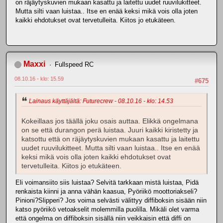
on räjäytyskuvien mukaan kasattu ja laitettu uudet ruuvilukitteet.
Mutta silti vaan luistaa.. Itse en enää keksi mikä vois olla joten
kaikki ehdotukset ovat tervetulleita. Kiitos jo etukäteen.
Maxxi
Fullspeed RC
08.10.16 - klo: 15.59
#675
Lainaus käyttäjältä: Futurecrew - 08.10.16 - klo: 14.53
Kokeillaas jos täällä joku osais auttaa. Elikkä ongelmana
on se että durangon perä luistaa. Juuri kaikki kiristetty ja
katsottu että on räjäytyskuvien mukaan kasattu ja laitettu
uudet ruuvilukitteet. Mutta silti vaan luistaa.. Itse en enää
keksi mikä vois olla joten kaikki ehdotukset ovat
tervetulleita. Kiitos jo etukäteen.
Eli voimansiito siis luistaa? Selvitä tarkkaan mistä luistaa, Pidä
renkaista kiinni ja anna vähän kaasua, Pyöriikö moottoriakseli?
Pinioni?Slipperi? Jos voima selvästi välittyy diffiboksin sisään niin
katso pyöriikö vetoakselit molemmilla puolilla. Mikäli olet varma
että ongelma on diffiboksin sisällä niin veikkaisin että diffi on