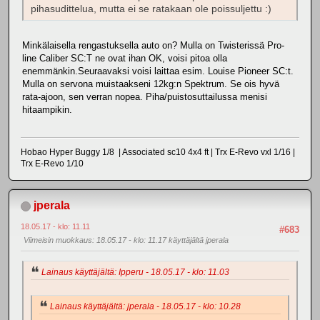
pihasudittelua, mutta ei se ratakaan ole poissuljettu :)
Minkälaisella rengastuksella auto on? Mulla on Twisterissä Pro-
line Caliber SC:T ne ovat ihan OK, voisi pitoa olla
enemmänkin.Seuraavaksi voisi laittaa esim. Louise Pioneer SC:t.
Mulla on servona muistaakseni 12kg:n Spektrum. Se ois hyvä
rata-ajoon, sen verran nopea. Piha/puistosuttailussa menisi
hitaampikin.
Hobao Hyper Buggy 1/8 | Associated sc10 4x4 ft | Trx E-Revo vxl 1/16 |
Trx E-Revo 1/10
jperala
18.05.17 - klo: 11.11
#683
Viimeisin muokkaus
: 18.05.17 - klo: 11.17 käyttäjältä jperala
Lainaus käyttäjältä: Ipperu - 18.05.17 - klo: 11.03
Lainaus käyttäjältä: jperala - 18.05.17 - klo: 10.28