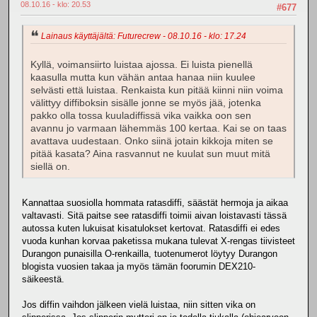
08.10.16 - klo: 20.53
#677
Lainaus käyttäjältä: Futurecrew - 08.10.16 - klo: 17.24
Kyllä, voimansiirto luistaa ajossa. Ei luista pienellä
kaasulla mutta kun vähän antaa hanaa niin kuulee
selvästi että luistaa. Renkaista kun pitää kiinni niin voima
välittyy diffiboksin sisälle jonne se myös jää, jotenka
pakko olla tossa kuuladiffissä vika vaikka oon sen
avannu jo varmaan lähemmäs 100 kertaa. Kai se on taas
avattava uudestaan. Onko siinä jotain kikkoja miten se
pitää kasata? Aina rasvannut ne kuulat sun muut mitä
siellä on.
Kannattaa suosiolla hommata ratasdiffi, säästät hermoja ja aikaa
valtavasti. Sitä paitse see ratasdiffi toimii aivan loistavasti tässä
autossa kuten lukuisat kisatulokset kertovat. Ratasdiffi ei edes
vuoda kunhan korvaa paketissa mukana tulevat X-rengas tiivisteet
Durangon punaisilla O-renkailla, tuotenumerot löytyy Durangon
blogista vuosien takaa ja myös tämän foorumin DEX210-
säikeestä.
Jos diffin vaihdon jälkeen vielä luistaa, niin sitten vika on