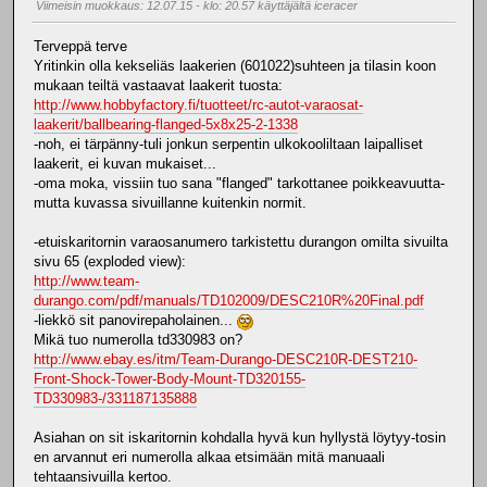
Viimeisin muokkaus
: 12.07.15 - klo: 20.57 käyttäjältä iceracer
Terveppä terve
Yritinkin olla kekseliäs laakerien (601022)suhteen ja tilasin koon
mukaan teiltä vastaavat laakerit tuosta:
http://www.hobbyfactory.fi/tuotteet/rc-autot-varaosat-
laakerit/ballbearing-flanged-5x8x25-2-1338
-noh, ei tärpänny-tuli jonkun serpentin ulkokooliltaan laipalliset
laakerit, ei kuvan mukaiset...
-oma moka, vissiin tuo sana "flanged" tarkottanee poikkeavuutta-
mutta kuvassa sivuillanne kuitenkin normit.
-etuiskaritornin varaosanumero tarkistettu durangon omilta sivuilta
sivu 65 (exploded view):
http://www.team-
durango.com/pdf/manuals/TD102009/DESC210R%20Final.pdf
-liekkö sit panovirepaholainen...
Mikä tuo numerolla td330983 on?
http://www.ebay.es/itm/Team-Durango-DESC210R-DEST210-
Front-Shock-Tower-Body-Mount-TD320155-
TD330983-/331187135888
Asiahan on sit iskaritornin kohdalla hyvä kun hyllystä löytyy-tosin
en arvannut eri numerolla alkaa etsimään mitä manuaali
tehtaansivuilla kertoo.