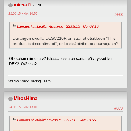
micsa.fi
RIP
22.08.15 - klo: 10.55
#668
Lainaus käyttäjältä: Ruusperi - 22.08.15 - klo: 08.19
Durangon sivuilla DESC210R on saanut otsikkoon "This
product is discontinued", onko sisäpiiritietoa seuraajasta?
Oliskohan niin että v2 tulossa jossa on samat päivitykset kun
DEX210v2:ssä?
Wacky Stack Racing Team
MirosHima
24.08.15 - klo: 13.01
#669
Lainaus käyttäjältä: micsa.fi - 22.08.15 - klo: 10.55