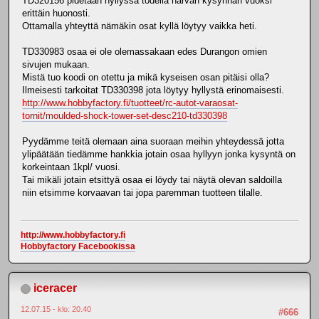
TD320156 pidetään hyllyssä todella harvan kysynnän vuoksi
erittäin huonosti.
Ottamalla yhteyttä nämäkin osat kyllä löytyy vaikka heti.
TD330983 osaa ei ole olemassakaan edes Durangon omien
sivujen mukaan.
Mistä tuo koodi on otettu ja mikä kyseisen osan pitäisi olla?
Ilmeisesti tarkoitat TD330398 jota löytyy hyllystä erinomaisesti.
http://www.hobbyfactory.fi/tuotteet/rc-autot-varaosat-
tornit/moulded-shock-tower-set-desc210-td330398
Pyydämme teitä olemaan aina suoraan meihin yhteydessä jotta
ylipäätään tiedämme hankkia jotain osaa hyllyyn jonka kysyntä on
korkeintaan 1kpl/ vuosi.
Tai mikäli jotain etsittyä osaa ei löydy tai näytä olevan saldoilla
niin etsimme korvaavan tai jopa paremman tuotteen tilalle.
http://www.hobbyfactory.fi
Hobbyfactory Facebookissa
iceracer
12.07.15 - klo: 20.40
#666