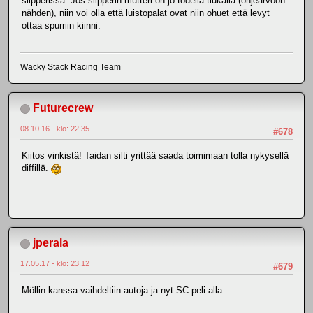
slipperissa. Jos slipperin mutteri on jo todella tiukalla (ohjearvoon
nähden), niin voi olla että luistopalat ovat niin ohuet että levyt
ottaa spurriin kiinni.
Wacky Stack Racing Team
Futurecrew
08.10.16 - klo: 22.35
#678
Kiitos vinkistä! Taidan silti yrittää saada toimimaan tolla nykysellä
diffillä.
jperala
17.05.17 - klo: 23.12
#679
Möllin kanssa vaihdeltiin autoja ja nyt SC peli alla.