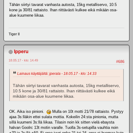
Tähän siirtyi tavarat vanhasta autosta, 15kg metalliservo, 10.5
kone ja 30/81 rattaisto. Ihan riittävästi kulkee eikä mikään osa-
alue kuumene liikaa.
Tiger II
Ipperu
18.05.17 - klo: 14.49
#686
Lainaus käyttäjältä: jperala - 18.05.17 - klo: 14.33
Tähän siirtyi tavarat vanhasta autosta, 15kg metalliservo,
10.5 kone ja 30/81 rattaisto. Ihan riittävästi kulkee eikä
mikään osa-alue kuumene liikaa.
OK. Aika iso pinioni.
Mulla on 10t motti 21/78 rattaisto. Pystyy
ajaa 3s:lläkin ettei sulata mottia. Kokeilin 24:sta pinionia, mutta
sillä kuumeni 3s:llä liikaa. Tilasin noin kk sitten vielä ebaysta
halvan Goolrc 13t motin varalle. Tuolla 3s-setupilla vauhtia noin
+70 ja 2s:llä +50. Ei eroa juuri onko 21 tai 24 -eroa ei huomaa kuin