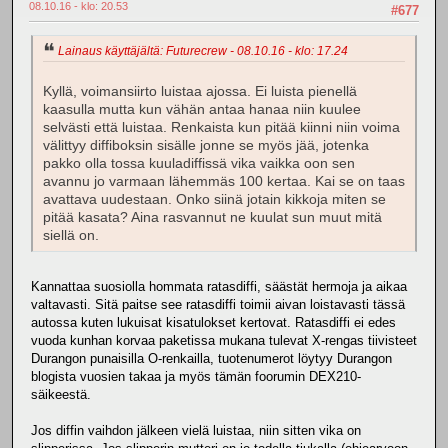
08.10.16 - klo: 20.53
#677
Lainaus käyttäjältä: Futurecrew - 08.10.16 - klo: 17.24
Kyllä, voimansiirto luistaa ajossa. Ei luista pienellä
kaasulla mutta kun vähän antaa hanaa niin kuulee
selvästi että luistaa. Renkaista kun pitää kiinni niin voima
välittyy diffiboksin sisälle jonne se myös jää, jotenka
pakko olla tossa kuuladiffissä vika vaikka oon sen
avannu jo varmaan lähemmäs 100 kertaa. Kai se on taas
avattava uudestaan. Onko siinä jotain kikkoja miten se
pitää kasata? Aina rasvannut ne kuulat sun muut mitä
siellä on.
Kannattaa suosiolla hommata ratasdiffi, säästät hermoja ja aikaa
valtavasti. Sitä paitse see ratasdiffi toimii aivan loistavasti tässä
autossa kuten lukuisat kisatulokset kertovat. Ratasdiffi ei edes
vuoda kunhan korvaa paketissa mukana tulevat X-rengas tiivisteet
Durangon punaisilla O-renkailla, tuotenumerot löytyy Durangon
blogista vuosien takaa ja myös tämän foorumin DEX210-
säikeestä.
Jos diffin vaihdon jälkeen vielä luistaa, niin sitten vika on