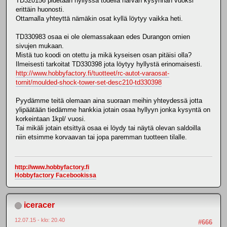
TD320156 pidetään hyllyssä todella harvan kysynnän vuoksi
erittäin huonosti.
Ottamalla yhteyttä nämäkin osat kyllä löytyy vaikka heti.
TD330983 osaa ei ole olemassakaan edes Durangon omien
sivujen mukaan.
Mistä tuo koodi on otettu ja mikä kyseisen osan pitäisi olla?
Ilmeisesti tarkoitat TD330398 jota löytyy hyllystä erinomaisesti.
http://www.hobbyfactory.fi/tuotteet/rc-autot-varaosat-
tornit/moulded-shock-tower-set-desc210-td330398
Pyydämme teitä olemaan aina suoraan meihin yhteydessä jotta
ylipäätään tiedämme hankkia jotain osaa hyllyyn jonka kysyntä on
korkeintaan 1kpl/ vuosi.
Tai mikäli jotain etsittyä osaa ei löydy tai näytä olevan saldoilla
niin etsimme korvaavan tai jopa paremman tuotteen tilalle.
http://www.hobbyfactory.fi
Hobbyfactory Facebookissa
iceracer
12.07.15 - klo: 20.40
#666