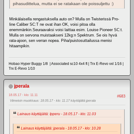
pihasudittelua, mutta ei se ratakaan ole poissuljettu :)
Minkälaisella rengastuksella auto on? Mulla on Twisterissä Pro-
line Caliber SC:T ne ovat ihan OK, voisi pitoa olla
enemmänkin.Seuraavaksi voisi laittaa esim. Louise Pioneer SC:t.
Mulla on servona muistaakseni 12kg:n Spektrum. Se ois hyvä
rata-ajoon, sen verran nopea. Piha/puistosuttailussa menisi
hitaampikin.
Hobao Hyper Buggy 1/8 | Associated sc10 4x4 ft | Trx E-Revo vxl 1/16 |
Trx E-Revo 1/10
jperala
18.05.17 - klo: 11.11
#683
Viimeisin muokkaus
: 18.05.17 - klo: 11.17 käyttäjältä jperala
Lainaus käyttäjältä: Ipperu - 18.05.17 - klo: 11.03
Lainaus käyttäjältä: jperala - 18.05.17 - klo: 10.28