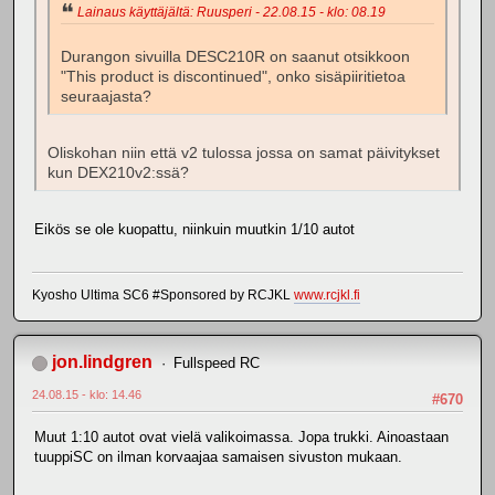
Lainaus käyttäjältä: Ruusperi - 22.08.15 - klo: 08.19
Durangon sivuilla DESC210R on saanut otsikkoon
"This product is discontinued", onko sisäpiiritietoa
seuraajasta?
Oliskohan niin että v2 tulossa jossa on samat päivitykset
kun DEX210v2:ssä?
Eikös se ole kuopattu, niinkuin muutkin 1/10 autot
Kyosho Ultima SC6 #Sponsored by RCJKL
www.rcjkl.fi
jon.lindgren
Fullspeed RC
24.08.15 - klo: 14.46
#670
Muut 1:10 autot ovat vielä valikoimassa. Jopa trukki. Ainoastaan
tuuppiSC on ilman korvaajaa samaisen sivuston mukaan.