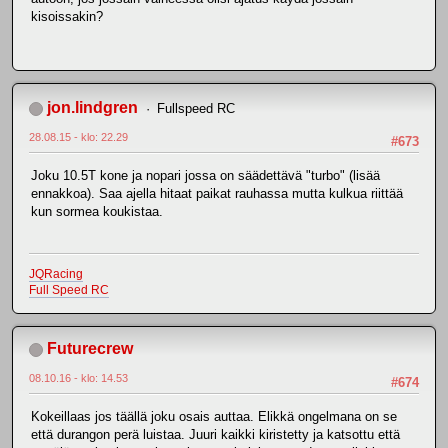
kisoissakin?
jon.lindgren
Fullspeed RC
28.08.15 - klo: 22.29
#673
Joku 10.5T kone ja nopari jossa on säädettävä "turbo" (lisää
ennakkoa). Saa ajella hitaat paikat rauhassa mutta kulkua riittää
kun sormea koukistaa.
JQRacing
Full Speed RC
Futurecrew
08.10.16 - klo: 14.53
#674
Kokeillaas jos täällä joku osais auttaa. Elikkä ongelmana on se
että durangon perä luistaa. Juuri kaikki kiristetty ja katsottu että