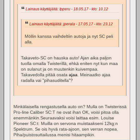
Lainaus käyttäjältä: Ipperu - 18.05.17 - klo: 10.12
Lainaus käyttäjältä: jperala - 17.05.17 - klo: 23.12
Möllin kanssa vaihdeltiin autoja ja nyt SC peli
alla.
Takaveto-SC on hauska auto! Ajan aika paljon
tuolla omalla Twisterillä, ehkä eniten nyt kun maa
on sulanut ja on muutenkin kuivempaa.
Takavedolla pitää osata
ajaa
. Meinaatko ajaa
radalla vai "pihasuditella"?
Minkälaisella rengastusella auto on? Mulla on Twisterissä
Pro-line Caliber SC:T ne ovat ihan OK, voisi pitoa olla
enemmänkin.Seuraavaksi voisi laittaa esim. Louise
Pioneer SC:t. Muilla on servona muistaakseni 12kg:n
Spektrum. Se ois hyvä rata-ajoon, sen verran nopea.
Piha/puistosuttailussa menisi hitaampikin.