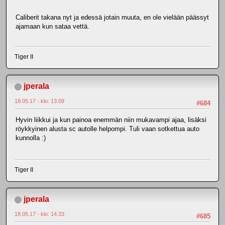
Caliberit takana nyt ja edessä jotain muuta, en ole vielään päässyt
ajamaan kun sataa vettä.
Tiger II
jperala
18.05.17 - klo: 13.09
#684
Hyvin liikkui ja kun painoa enemmän niin mukavampi ajaa, lisäksi
röykkyinen alusta sc autolle helpompi. Tuli vaan sotkettua auto
kunnolla :)
Tiger II
jperala
18.05.17 - klo: 14.33
#685