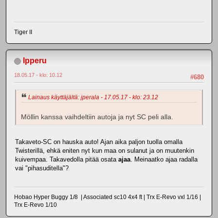
Tiger II
Ipperu
18.05.17 - klo: 10.12
#680
Lainaus käyttäjältä: jperala - 17.05.17 - klo: 23.12
Möllin kanssa vaihdeltiin autoja ja nyt SC peli alla.
Takaveto-SC on hauska auto! Ajan aika paljon tuolla omalla
Twisterillä, ehkä eniten nyt kun maa on sulanut ja on muutenkin
kuivempaa. Takavedolla pitää osata
ajaa
. Meinaatko ajaa radalla
vai "pihasuditella"?
Hobao Hyper Buggy 1/8 | Associated sc10 4x4 ft | Trx E-Revo vxl 1/16 |
Trx E-Revo 1/10