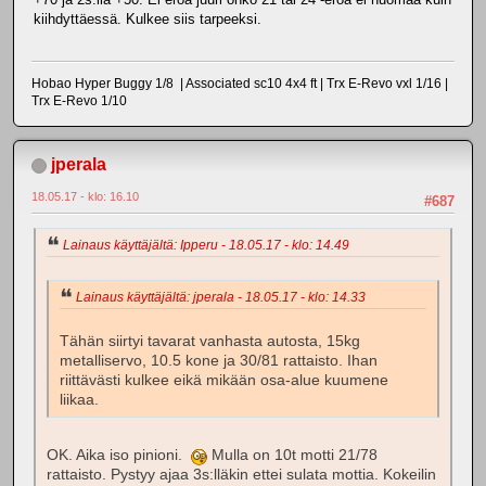
kiihdyttäessä. Kulkee siis tarpeeksi.
Hobao Hyper Buggy 1/8 | Associated sc10 4x4 ft | Trx E-Revo vxl 1/16 |
Trx E-Revo 1/10
jperala
18.05.17 - klo: 16.10
#687
Lainaus käyttäjältä: Ipperu - 18.05.17 - klo: 14.49
Lainaus käyttäjältä: jperala - 18.05.17 - klo: 14.33
Tähän siirtyi tavarat vanhasta autosta, 15kg
metalliservo, 10.5 kone ja 30/81 rattaisto. Ihan
riittävästi kulkee eikä mikään osa-alue kuumene
liikaa.
OK. Aika iso pinioni.
Mulla on 10t motti 21/78
rattaisto. Pystyy ajaa 3s:lläkin ettei sulata mottia. Kokeilin