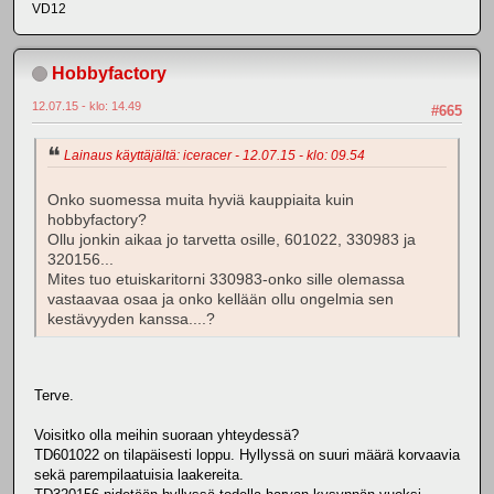
VD12
Hobbyfactory
12.07.15 - klo: 14.49
#665
Lainaus käyttäjältä: iceracer - 12.07.15 - klo: 09.54
Onko suomessa muita hyviä kauppiaita kuin
hobbyfactory?
Ollu jonkin aikaa jo tarvetta osille, 601022, 330983 ja
320156...
Mites tuo etuiskaritorni 330983-onko sille olemassa
vastaavaa osaa ja onko kellään ollu ongelmia sen
kestävyyden kanssa....?
Terve.
Voisitko olla meihin suoraan yhteydessä?
TD601022 on tilapäisesti loppu. Hyllyssä on suuri määrä korvaavia
sekä parempilaatuisia laakereita.