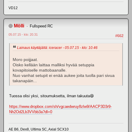
VD12
Mölli
Fullspeed RC
05.07.15 - klo: 20.31
#662
Lainaus käyttäjältä: iceracer - 05.07.15 - klo: 10.46
Moro poijjaat.
Oisko kellään laittaa malliksi hyvää setuppia
kovapitoiselle mattobaanalle.
Nuo vanhat setupit ei enää aukee joita tuolla pari sivua
takanapäin...
Tuossa olisi yksi, sitoumuksetta, ilman takuuta😄
https://www.dropbox.com/sh/vgcaedwruy8zlw9/AACP3D3r9-
Nh2Od2Lb3VVbb3a?dl=0
AE B6, Dex8, Ultima SC, Axial SCX10