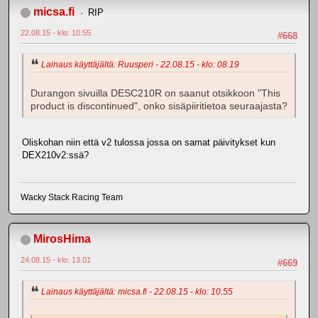
micsa.fi
RIP
22.08.15 - klo: 10.55
#668
Lainaus käyttäjältä: Ruusperi - 22.08.15 - klo: 08.19
Durangon sivuilla DESC210R on saanut otsikkoon "This
product is discontinued", onko sisäpiiritietoa seuraajasta?
Oliskohan niin että v2 tulossa jossa on samat päivitykset kun
DEX210v2:ssä?
Wacky Stack Racing Team
MirosHima
24.08.15 - klo: 13.01
#669
Lainaus käyttäjältä: micsa.fi - 22.08.15 - klo: 10.55