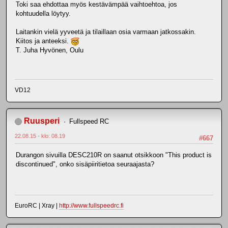
Toki saa ehdottaa myös kestävämpää vaihtoehtoa, jos
kohtuudella löytyy.
Laitankin vielä yyveetä ja tilaillaan osia varmaan jatkossakin.
Kiitos ja anteeksi.
T. Juha Hyvönen, Oulu
VD12
Ruusperi
Fullspeed RC
22.08.15 - klo: 08.19
#667
Durangon sivuilla DESC210R on saanut otsikkoon "This product is
discontinued", onko sisäpiiritietoa seuraajasta?
EuroRC | Xray |
http://www.fullspeedrc.fi