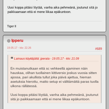
Uusi koppa pitäisi löytää, vanha aika pehmeänä, joutunut sitä jo
paikkaamaan että ei mene liikaa epäkuntoon.
Tiger II
Ipperu
19.05.17 - klo: 22.26
#689
Lainaus käyttäjältä: jperala - 19.05.17 - klo: 21.09
En muistanutkaan että sc vehkeellä ajaminen näin
hauskaa, olihan tuollainen kittiversio joskus vuosia sitten
ajossa, pari akullista tullut joka päivä ajettua, hieman
asetuksia hierottu, matto setup ei välttämättä paras tuolla
ulkona rällätessä.
Uusi koppa pitäisi löytää, vanha aika pehmeänä, joutunut
sitä jo paikkaamaan että ei mene liikaa epäkuntoon.