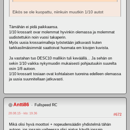
Eikös se ole kuopattu, niinkuin muutkin 1/10 autot
Tämähän ei pidä paikkaansa.
1/10 krossarit ovar molemmat hyvinkin olemassa ja molemmat
uudistettukin noin vuosi takaperin.
Myös uusia krossarimalleja työstetään jatkuvasti kuten
tarkkasilmäisimmät saattoivat huomata em kisojen kuvista.
Ja vastahan tuo DESC10 mallikin tuli keväällä... Ja sehän on
sekin 1/10 vaikka nykymuodin mukaisesti pohjautuukin suurelta
osin 1/8 autoon.
1/10 krossarit tosiaan ovat kohtalaisen tuoreina edelleen olemassa
ja uusia suunnitellaan jatkuvasti.
Antti86
Fullspeed RC
28.08.15 - klo: 19.36
#672
Mikä olisi hyvä moottori + nopeudensäädin yhdistelmä tähän
autoon, jos jossain vaiheessa olisi ajatus käydä jossain