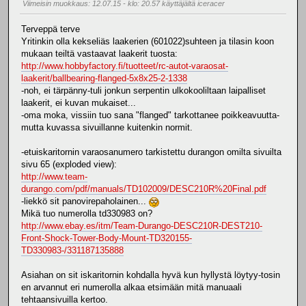
Viimeisin muokkaus
: 12.07.15 - klo: 20.57 käyttäjältä iceracer
Terveppä terve
Yritinkin olla kekseliäs laakerien (601022)suhteen ja tilasin koon
mukaan teiltä vastaavat laakerit tuosta:
http://www.hobbyfactory.fi/tuotteet/rc-autot-varaosat-
laakerit/ballbearing-flanged-5x8x25-2-1338
-noh, ei tärpänny-tuli jonkun serpentin ulkokooliltaan laipalliset
laakerit, ei kuvan mukaiset...
-oma moka, vissiin tuo sana "flanged" tarkottanee poikkeavuutta-
mutta kuvassa sivuillanne kuitenkin normit.
-etuiskaritornin varaosanumero tarkistettu durangon omilta sivuilta
sivu 65 (exploded view):
http://www.team-
durango.com/pdf/manuals/TD102009/DESC210R%20Final.pdf
-liekkö sit panovirepaholainen...
Mikä tuo numerolla td330983 on?
http://www.ebay.es/itm/Team-Durango-DESC210R-DEST210-
Front-Shock-Tower-Body-Mount-TD320155-
TD330983-/331187135888
Asiahan on sit iskaritornin kohdalla hyvä kun hyllystä löytyy-tosin
en arvannut eri numerolla alkaa etsimään mitä manuaali
tehtaansivuilla kertoo.