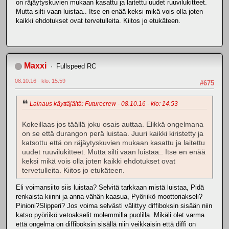
on räjäytyskuvien mukaan kasattu ja laitettu uudet ruuvilukitteet.
Mutta silti vaan luistaa.. Itse en enää keksi mikä vois olla joten
kaikki ehdotukset ovat tervetulleita. Kiitos jo etukäteen.
Maxxi
Fullspeed RC
08.10.16 - klo: 15.59
#675
Lainaus käyttäjältä: Futurecrew - 08.10.16 - klo: 14.53
Kokeillaas jos täällä joku osais auttaa. Elikkä ongelmana
on se että durangon perä luistaa. Juuri kaikki kiristetty ja
katsottu että on räjäytyskuvien mukaan kasattu ja laitettu
uudet ruuvilukitteet. Mutta silti vaan luistaa.. Itse en enää
keksi mikä vois olla joten kaikki ehdotukset ovat
tervetulleita. Kiitos jo etukäteen.
Eli voimansiito siis luistaa? Selvitä tarkkaan mistä luistaa, Pidä
renkaista kiinni ja anna vähän kaasua, Pyöriikö moottoriakseli?
Pinioni?Slipperi? Jos voima selvästi välittyy diffiboksin sisään niin
katso pyöriikö vetoakselit molemmilla puolilla. Mikäli olet varma
että ongelma on diffiboksin sisällä niin veikkaisin että diffi on