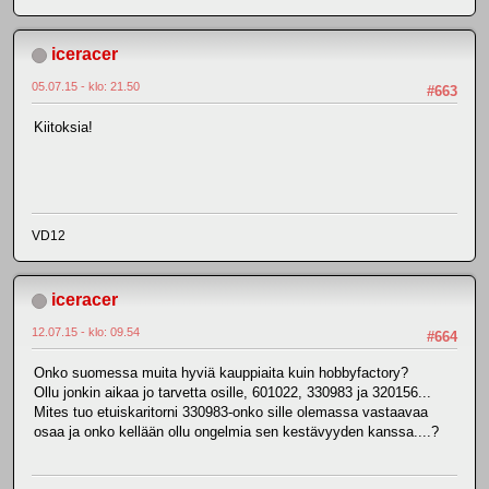
iceracer
05.07.15 - klo: 21.50
#663
Kiitoksia!
VD12
iceracer
12.07.15 - klo: 09.54
#664
Onko suomessa muita hyviä kauppiaita kuin hobbyfactory?
Ollu jonkin aikaa jo tarvetta osille, 601022, 330983 ja 320156...
Mites tuo etuiskaritorni 330983-onko sille olemassa vastaavaa
osaa ja onko kellään ollu ongelmia sen kestävyyden kanssa....?