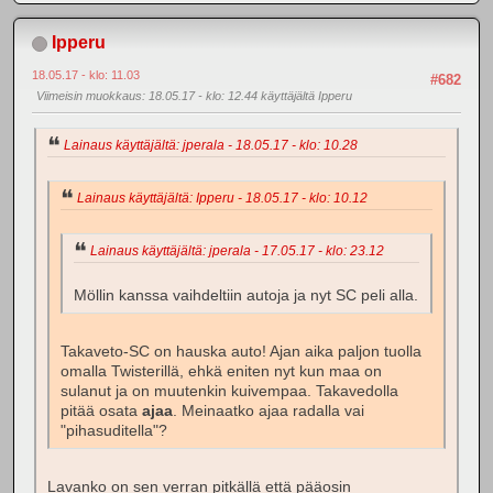
Ipperu
18.05.17 - klo: 11.03
#682
Viimeisin muokkaus
: 18.05.17 - klo: 12.44 käyttäjältä Ipperu
Lainaus käyttäjältä: jperala - 18.05.17 - klo: 10.28
Lainaus käyttäjältä: Ipperu - 18.05.17 - klo: 10.12
Lainaus käyttäjältä: jperala - 17.05.17 - klo: 23.12
Möllin kanssa vaihdeltiin autoja ja nyt SC peli alla.
Takaveto-SC on hauska auto! Ajan aika paljon tuolla
omalla Twisterillä, ehkä eniten nyt kun maa on
sulanut ja on muutenkin kuivempaa. Takavedolla
pitää osata
ajaa
. Meinaatko ajaa radalla vai
"pihasuditella"?
Lavanko on sen verran pitkällä että pääosin