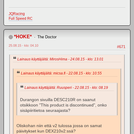
JQRacing
Full Speed RC
*HOKE*
The Doctor
25.08.15 - klo: 04.10
#671
Lainaus käyttäjältä: MirosHima - 24.08.15 - klo: 13.01
Lainaus käyttäjältä: micsa.fi - 22.08.15 - klo: 10.55
Lainaus käyttäjältä: Ruusperi - 22.08.15 - klo: 08.19
Durangon sivuilla DESC210R on saanut
otsikkoon "This product is discontinued", onko
sisäpiiritietoa seuraajasta?
Oliskohan niin että v2 tulossa jossa on samat
päivitykset kun DEX210v2:ssä?