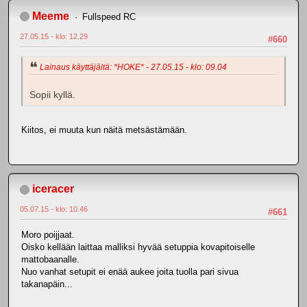
Meeme
Fullspeed RC
27.05.15 - klo: 12.29
#660
Lainaus käyttäjältä: *HOKE* - 27.05.15 - klo: 09.04
Sopii kyllä.
Kiitos, ei muuta kun näitä metsästämään.
iceracer
05.07.15 - klo: 10.46
#661
Moro poijjaat.
Oisko kellään laittaa malliksi hyvää setuppia kovapitoiselle
mattobaanalle.
Nuo vanhat setupit ei enää aukee joita tuolla pari sivua
takanapäin...