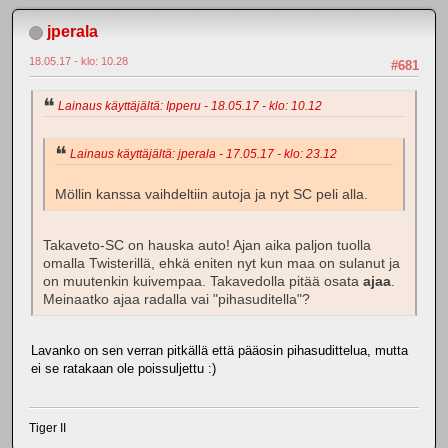
jperala
18.05.17 - klo: 10.28
#681
Lainaus käyttäjältä: Ipperu - 18.05.17 - klo: 10.12
Lainaus käyttäjältä: jperala - 17.05.17 - klo: 23.12
Möllin kanssa vaihdeltiin autoja ja nyt SC peli alla.
Takaveto-SC on hauska auto! Ajan aika paljon tuolla
omalla Twisterillä, ehkä eniten nyt kun maa on sulanut ja
on muutenkin kuivempaa. Takavedolla pitää osata
ajaa
.
Meinaatko ajaa radalla vai "pihasuditella"?
Lavanko on sen verran pitkällä että pääosin pihasudittelua, mutta
ei se ratakaan ole poissuljettu :)
Tiger II