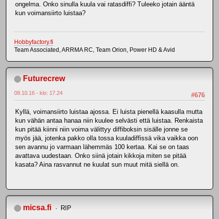
ongelma. Onko sinulla kuula vai ratasdiffi? Tuleeko jotain ääntä
kun voimansiirto luistaa?
Hobbyfactory.fi
Team Associated, ARRMA RC, Team Orion, Power HD & Avid
Futurecrew
08.10.16 - klo: 17.24
#676
Kyllä, voimansiirto luistaa ajossa. Ei luista pienellä kaasulla mutta
kun vähän antaa hanaa niin kuulee selvästi että luistaa. Renkaista
kun pitää kiinni niin voima välittyy diffiboksin sisälle jonne se
myös jää, jotenka pakko olla tossa kuuladiffissä vika vaikka oon
sen avannu jo varmaan lähemmäs 100 kertaa. Kai se on taas
avattava uudestaan. Onko siinä jotain kikkoja miten se pitää
kasata? Aina rasvannut ne kuulat sun muut mitä siellä on.
micsa.fi
RIP