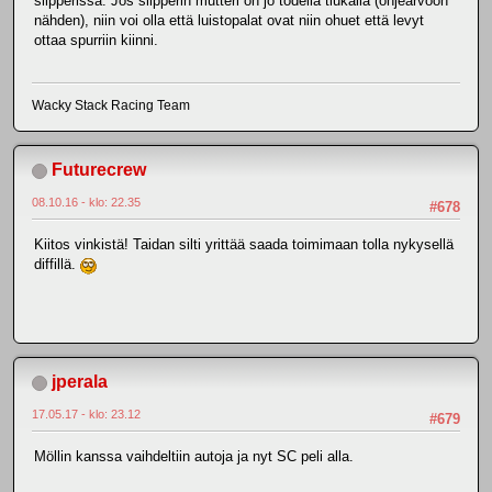
slipperissa. Jos slipperin mutteri on jo todella tiukalla (ohjearvoon
nähden), niin voi olla että luistopalat ovat niin ohuet että levyt
ottaa spurriin kiinni.
Wacky Stack Racing Team
Futurecrew
08.10.16 - klo: 22.35
#678
Kiitos vinkistä! Taidan silti yrittää saada toimimaan tolla nykysellä
diffillä.
jperala
17.05.17 - klo: 23.12
#679
Möllin kanssa vaihdeltiin autoja ja nyt SC peli alla.