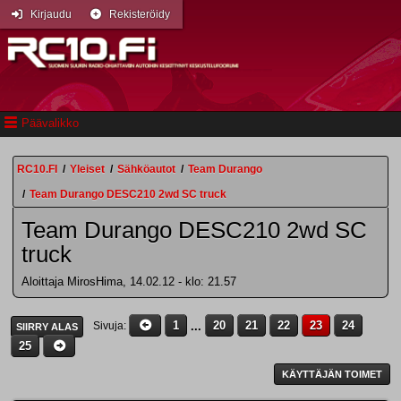
Kirjaudu
Rekisteröidy
Päävalikko
RC10.FI
/
Yleiset
/
Sähköautot
/
Team Durango
/
Team Durango DESC210 2wd SC truck
Team Durango DESC210 2wd SC
truck
Aloittaja MirosHima, 14.02.12 - klo: 21.57
1
...
20
21
22
23
24
Sivuja
SIIRRY ALAS
25
KÄYTTÄJÄN TOIMET