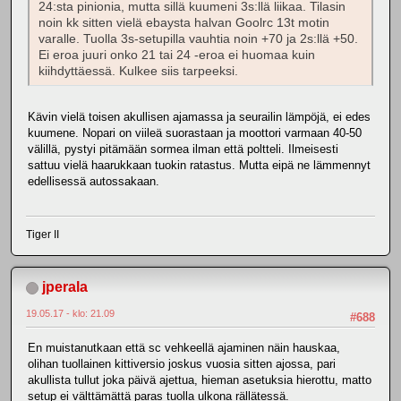
24:sta pinionia, mutta sillä kuumeni 3s:llä liikaa. Tilasin
noin kk sitten vielä ebaysta halvan Goolrc 13t motin
varalle. Tuolla 3s-setupilla vauhtia noin +70 ja 2s:llä +50.
Ei eroa juuri onko 21 tai 24 -eroa ei huomaa kuin
kiihdyttäessä. Kulkee siis tarpeeksi.
Kävin vielä toisen akullisen ajamassa ja seurailin lämpöjä, ei edes
kuumene. Nopari on viileä suorastaan ja moottori varmaan 40-50
välillä, pystyi pitämään sormea ilman että poltteli. Ilmeisesti
sattuu vielä haarukkaan tuokin ratastus. Mutta eipä ne lämmennyt
edellisessä autossakaan.
Tiger II
jperala
19.05.17 - klo: 21.09
#688
En muistanutkaan että sc vehkeellä ajaminen näin hauskaa,
olihan tuollainen kittiversio joskus vuosia sitten ajossa, pari
akullista tullut joka päivä ajettua, hieman asetuksia hierottu, matto
setup ei välttämättä paras tuolla ulkona rällätessä.