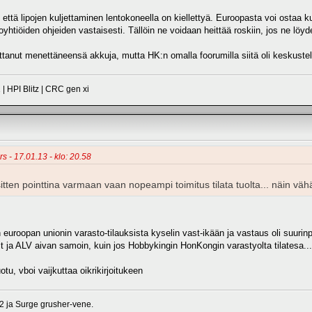
ttä lipojen kuljettaminen lentokoneella on kiellettyä. Euroopasta voi ostaa kuri
toyhtiöiden ohjeiden vastaisesti. Tällöin ne voidaan heittää roskiin, jos ne löy
littanut menettäneensä akkuja, mutta HK:n omalla foorumilla siitä oli keskuste
| HPI Blitz | CRC gen xi
rs - 17.01.13 - klo: 20.58
 sitten pointtina varmaan vaan nopeampi toimitus tilata tuolta... näin väh
euroopan unionin varasto-tilauksista kyselin vast-ikään ja vastaus oli suurinpi
llit ja ALV aivan samoin, kuin jos Hobbykingin HonKongin varastyolta tilatesa...
u, vboi vaijkuttaa oikrikirjoitukeen
 ja Surge grusher-vene.