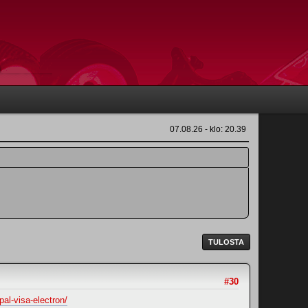
07.08.26 - klo: 20.39
TULOSTA
#30
l-visa-electron/