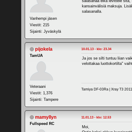
salasanaa eikä levittele sitä,
kansainvälisiä maksuja. Lisä
salasanalla.
Vanhempi jäsen
Viestit: 215
Sijainti: Jyväskylä
pijokela
10.01.13 - klo: 23.34
TamUA
Ja jos se silti tuntuu liian 
velottakaa luottokortilta" vaih
Veteraani
Tamiya DF-03Ra | Xray T3 2011 
Viestit: 1,376
Sijainti: Tampere
mamyllyn
11.01.13 - klo: 12.53
Fullspeed RC
Moi,