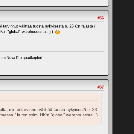
#36
ei tarvinnut välittää tuosta nykyisestä n. 23 €:n rajasta (
 HK:n "global" warehousesta.. ) )
num Nova Pro quadkopteri
#37
lta, niin ei tarvinnut välittää tuosta nykyisestä n. 23
attaessa ( kuten esim. HK:n "global" warehousesta.. )