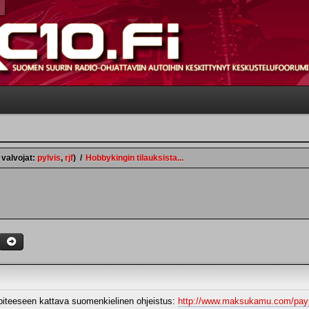
 valvojat:
pylvis
,
rjf
)
/
Hobbykingin tilauksista...
iteeseen kattava suomenkielinen ohjeistus:
http://www.maksukamu.com/paypa