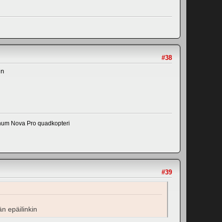
#38
in
num Nova Pro quadkopteri
#39
än epäilinkin