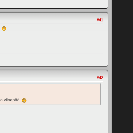
#41
ää
#42
ono viinapää