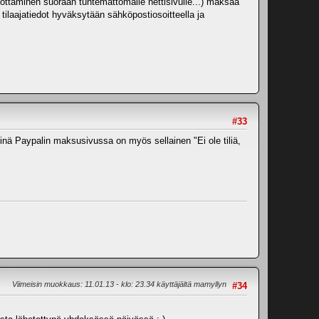
 syöttäminen suoraan tuntemattomalle nettisivulle...) maksaa
ilaajatiedot hyväksytään sähköpostiosoitteella ja
#33
Siinä Paypalin maksusivussa on myös sellainen "Ei ole tiliä,
Viimeisin muokkaus
: 11.01.13 - klo: 23.34 käyttäjältä mamyllyn
#34