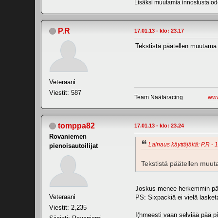
Lisäksi muutamia innostusta odo
P.R
17.01.13 - klo: 23.17
Tekstistä päätellen muutama 
Veteraani
Viestit: 587
Team Näätäracing
www
tomppa82
17.01.13 - klo: 23.24
Rovaniemen
Lainaus käyttäjältä: P.R - 
pienoisautoilijat
Tekstistä päätellen muut
Joskus menee herkemmin päähä
Veteraani
PS: Sixpackiä ei vielä lasketa
Viestit: 2,235
I(hmeesti vaan selviää pää pi