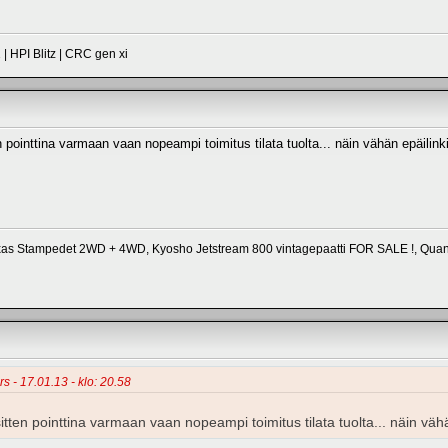
| HPI Blitz | CRC gen xi
en pointtina varmaan vaan nopeampi toimitus tilata tuolta... näin vähän epäilink
xas Stampedet 2WD + 4WD, Kyosho Jetstream 800 vintagepaatti FOR SALE !, Qua
rs - 17.01.13 - klo: 20.58
 sitten pointtina varmaan vaan nopeampi toimitus tilata tuolta... näin väh