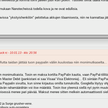
iikkeestä ja homma toimi jälleen juuri kuin pitikin. Tuotteet olivat täällä Kii
kaan Nanotecheissä todella kova ja ne ovat edullisia.
ttavissa "yksityishenkilön" pelottelua akkujen tilaamisesta, niin ne kannattaa 
uck rc - 10.01.13 - klo: 20.56
 Mutta taidan jättää tuon paypalin väliin.kuulostaa niin monimutkaselta...
 monimutkaista. Tosin en maksa kortilta PayPalin kautta, vaan PayPal-tililtä. 
 Master Debit (pankistani ei saa Visaa/ Visa Elektronia)... Eli siirrään PayPal-til
a Paypalin sivuilta, kun sinne kirjautuu omilla tunnuksilla. Googlella löytyy o
tävän rahamäärähän voi itse määrätä. Tosin itse yleensä siellä nyt pyrin muu
tymisessä menee pari päivää. Maksut menee sitten melkein automaattisesti siel
 ja Surge grusher-vene.
ttavia auto-projekteja