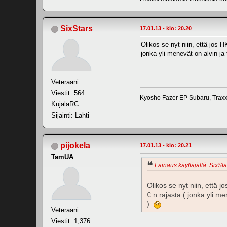
SixStars
17.01.13 - klo: 20.20
Olikos se nyt niin, että jos HK
jonka yli menevät on alvin ja
Veteraani
Viestit: 564
Kyosho Fazer EP Subaru, Trax
KujalaRC
Sijainti: Lahti
pijokela
17.01.13 - klo: 20.21
TamUA
Lainaus käyttäjältä: SixSta
Olikos se nyt niin, että j
€:n rajasta ( jonka yli m
)
Veteraani
Viestit: 1,376