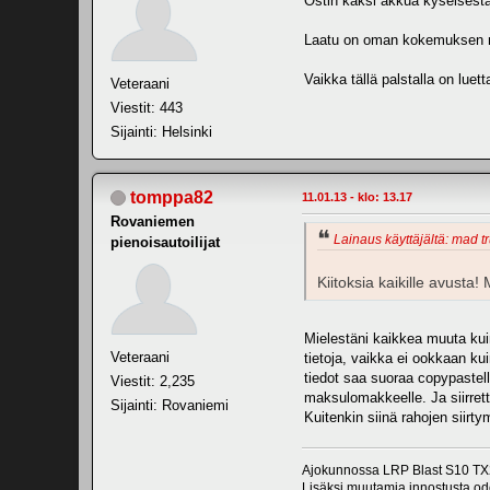
Ostin kaksi akkua kyseisestä l
Laatu on oman kokemuksen mu
Vaikka tällä palstalla on lue
Veteraani
Viestit: 443
Sijainti: Helsinki
tomppa82
11.01.13 - klo: 13.17
Rovaniemen
Lainaus käyttäjältä: mad tr
pienoisautoilijat
Kiitoksia kaikille avusta!
Mielestäni kaikkea muuta kuin
Veteraani
tietoja, vaikka ei ookkaan kuin
tiedot saa suoraa copypastell
Viestit: 2,235
maksulomakkeelle. Ja siirret
Sijainti: Rovaniemi
Kuitenkin siinä rahojen siir
Ajokunnossa LRP Blast S10 TX2
Lisäksi muutamia innostusta odo