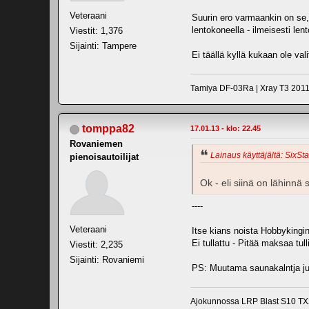
Veteraani
Suurin ero varmaankin on se, e
lentokoneella - ilmeisesti len
Viestit: 1,376
Sijainti: Tampere
Ei täällä kyllä kukaan ole va
Tamiya DF-03Ra | Xray T3 2011 
tomppa82
17.01.13 - klo: 22.45
Rovaniemen
Lainaus käyttäjältä: SixSta
pienoisautoilijat
Ok - eli siinä on lähinnä
----
Veteraani
Itse kians noista Hobbykingin 
Ei tullattu - Pitää maksaa tu
Viestit: 2,235
Sijainti: Rovaniemi
PS: Muutama saunakalntja juot
Ajokunnossa LRP Blast S10 TX2