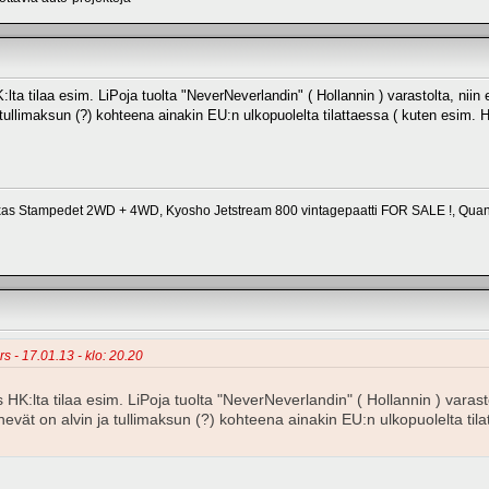
:lta tilaa esim. LiPoja tuolta "NeverNeverlandin" ( Hollannin ) varastolta, niin 
 tullimaksun (?) kohteena ainakin EU:n ulkopuolelta tilattaessa ( kuten esim.
xas Stampedet 2WD + 4WD, Kyosho Jetstream 800 vintagepaatti FOR SALE !, Qua
rs - 17.01.13 - klo: 20.20
os HK:lta tilaa esim. LiPoja tuolta "NeverNeverlandin" ( Hollannin ) varasto
enevät on alvin ja tullimaksun (?) kohteena ainakin EU:n ulkopuolelta til