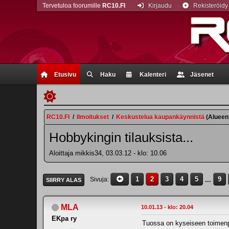
Tervetuloa foorumille
RC10.FI
Kirjaudu
Rekisteröidy
Etusivu
Haku
Kalenteri
Jäsenet
RC10.FI
/
Ilmoitukset
/
Keskustelua kaupankäynnistä
(Alueen
Hobbykingin tilauksista...
Aloittaja mikkis34, 03.03.12 - klo: 10.06
1
2
3
4
5
...
9
Sivuja
SIIRRY ALAS
MLA
10.01.13 - klo: 20.04
EKpa ry
Tuossa on kyseiseen toimenp