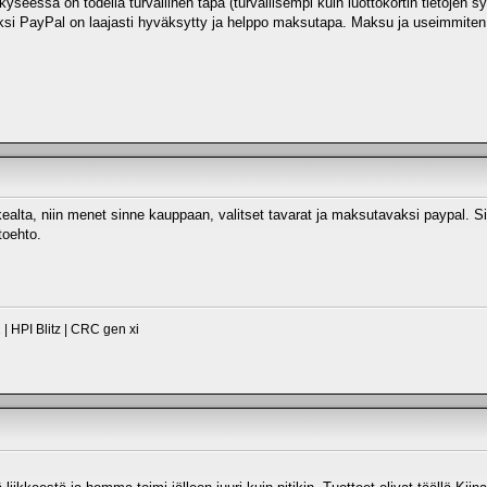
 kyseessä on todella turvallinen tapa (turvallisempi kuin luottokortin tietojen
ksi PayPal on laajasti hyväksytty ja helppo maksutapa. Maksu ja useimmiten t
vaikealta, niin menet sinne kauppaan, valitset tavarat ja maksutavaksi paypal. 
toehto.
| HPI Blitz | CRC gen xi