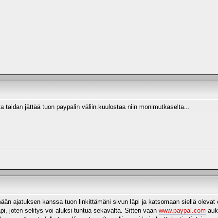
ta taidan jättää tuon paypalin väliin.kuulostaa niin monimutkaselta...
ään ajatuksen kanssa tuon linkittämäni sivun läpi ja katsomaan siellä olevat 
äpi, joten selitys voi aluksi tuntua sekavalta. Sitten vaan
www.paypal.com
auki