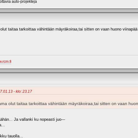
ttavia auto-projekteja
olut taitaa tarkoittaa vähintään mäyräkoiraa,tai sitten on vaan huono viinap
.rcm.fi
17.01.13 - klo: 23.17
ama olut taitaa tarkoittaa vähintään mäyräkoiraa,tai sitten on vaan hu
n... Ja vallanki ku nopeasti juo---
...
kku tauolla...