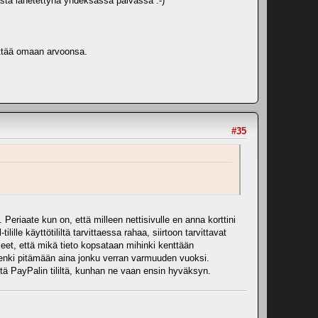
nasta lähetettynä yhdeksässä päivässä :-)
jättää omaan arvoonsa.
#35
Periaate kun on, että milleen nettisivulle en anna korttini
ille käyttötililtä tarvittaessa rahaa, siirtoon tarvittavat
hjeet, että mikä tieto kopsataan mihinki kenttään
tenki pitämään aina jonku verran varmuuden vuoksi.
tä PayPalin tililtä, kunhan ne vaan ensin hyväksyn.