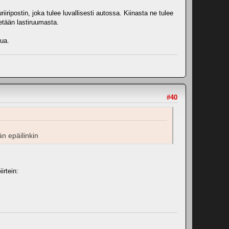
iripostin, joka tulee luvallisesti autossa. Kiinasta ne tulee
detään lastiruumasta.
lua.
#40
än epäilinkin
irtein: