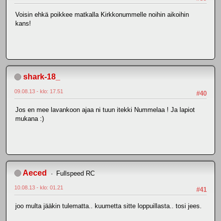
Voisin ehkä poikkee matkalla Kirkkonummelle noihin aikoihin
kans!
shark-18_
09.08.13 - klo: 17.51
#40
Jos en mee lavankoon ajaa ni tuun itekki Nummelaa ! Ja lapiot
mukana :)
Aeced
Fullspeed RC
10.08.13 - klo: 01.21
#41
joo multa jääkin tulematta.. kuumetta sitte loppuillasta.. tosi jees.