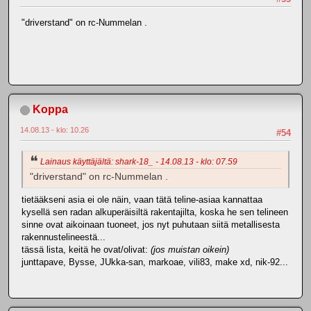
"driverstand" on rc-Nummelan .
Koppa
14.08.13 - klo: 10.26
#54
Lainaus käyttäjältä: shark-18_ - 14.08.13 - klo: 07.59
"driverstand" on rc-Nummelan .
tietääkseni asia ei ole näin, vaan tätä teline-asiaa kannattaa
kysellä sen radan alkuperäisiltä rakentajilta, koska he sen telineen
sinne ovat aikoinaan tuoneet, jos nyt puhutaan siitä metallisesta
rakennustelineestä...
tässä lista, keitä he ovat/olivat:
(jos muistan oikein)
junttapave, Bysse, JUkka-san, markoae, vili83, make xd, nik-92...