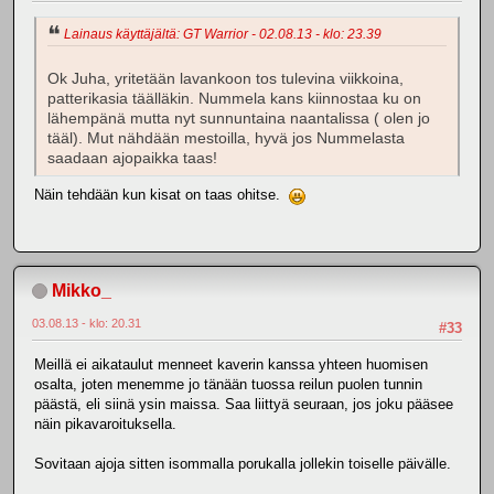
Lainaus käyttäjältä: GT Warrior - 02.08.13 - klo: 23.39
Ok Juha, yritetään lavankoon tos tulevina viikkoina,
patterikasia täälläkin. Nummela kans kiinnostaa ku on
lähempänä mutta nyt sunnuntaina naantalissa ( olen jo
tääl). Mut nähdään mestoilla, hyvä jos Nummelasta
saadaan ajopaikka taas!
Näin tehdään kun kisat on taas ohitse.
Mikko_
03.08.13 - klo: 20.31
#33
Meillä ei aikataulut menneet kaverin kanssa yhteen huomisen
osalta, joten menemme jo tänään tuossa reilun puolen tunnin
päästä, eli siinä ysin maissa. Saa liittyä seuraan, jos joku pääsee
näin pikavaroituksella.
Sovitaan ajoja sitten isommalla porukalla jollekin toiselle päivälle.