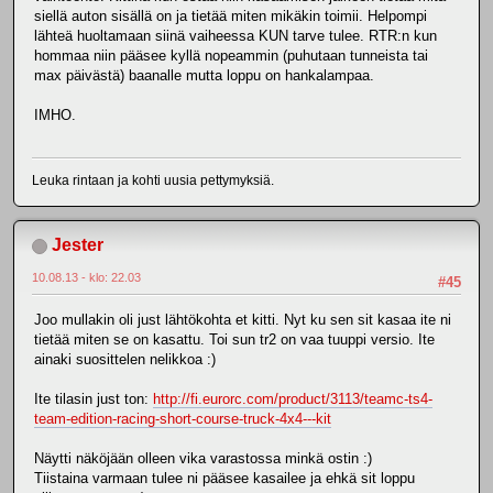
siellä auton sisällä on ja tietää miten mikäkin toimii. Helpompi
lähteä huoltamaan siinä vaiheessa KUN tarve tulee. RTR:n kun
hommaa niin pääsee kyllä nopeammin (puhutaan tunneista tai
max päivästä) baanalle mutta loppu on hankalampaa.
IMHO.
Leuka rintaan ja kohti uusia pettymyksiä.
Jester
10.08.13 - klo: 22.03
#45
Joo mullakin oli just lähtökohta et kitti. Nyt ku sen sit kasaa ite ni
tietää miten se on kasattu. Toi sun tr2 on vaa tuuppi versio. Ite
ainaki suosittelen nelikkoa :)
Ite tilasin just ton:
http://fi.eurorc.com/product/3113/teamc-ts4-
team-edition-racing-short-course-truck-4x4---kit
Näytti näköjään olleen vika varastossa minkä ostin :)
Tiistaina varmaan tulee ni pääsee kasailee ja ehkä sit loppu