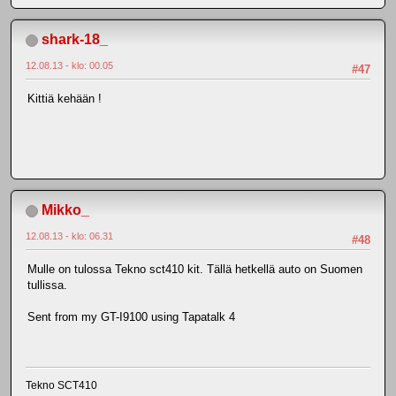
shark-18_
12.08.13 - klo: 00.05
#47
Kittiä kehään !
Mikko_
12.08.13 - klo: 06.31
#48
Mulle on tulossa Tekno sct410 kit. Tällä hetkellä auto on Suomen
tullissa.
Sent from my GT-I9100 using Tapatalk 4
Tekno SCT410