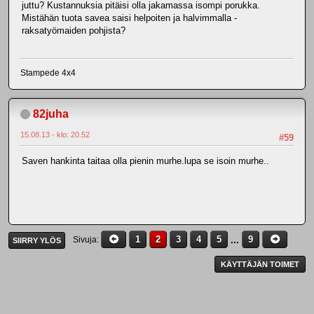
juttu? Kustannuksia pitäisi olla jakamassa isompi porukka.
Mistähän tuota savea saisi helpoiten ja halvimmalla -
raksatyömaiden pohjista?
Stampede 4x4
82juha
15.08.13 - klo: 20.52
#59
Saven hankinta taitaa olla pienin murhe.lupa se isoin murhe..
1
2
3
4
5
...
9
Sivuja
SIIRRY YLÖS
KÄYTTÄJÄN TOIMET