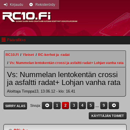
Kirjaudu
Rekisteröidy
Päävalikko
RC10.FI
/
Yleiset
/
RC-kerhot ja -radat
/
Vs: Nummelan lentokentän crossi ja asfaltti radat+ Lohjan vanha rata
Vs: Nummelan lentokentän crossi
ja asfaltti radat+ Lohjan vanha rata
Aloittaja Timppa13, 13.06.12 - klo: 16.41
1
2
3
4
5
...
9
Sivuja
SIIRRY ALAS
KÄYTTÄJÄN TOIMET