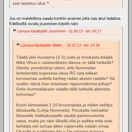
sais ladattuu akut ?
Juu on mahdollista saada konttiin avaimet jotta saa akut ladattua.
Edellisellä sivulla jsuominen kirjoitti näin:
Lainaus käyttäjältä: jsuominen - 01.08.13 - klo: 00.17
Lainaus käyttäjältä: Mikko_ - 31.07.13 - klo: 23.34
Täällä olisi muutama (2-3) uutta ja innokasta tekijää.
Mikä Vihua:n ratahankkeen tilanne on tällä hetkellä?
Olenko ymmärtänyt oikein, että Nummelan
lentokentän kupeessa oleva RC-rata tullaan
korvaamaa uudella karting-radan alueen radalla? Vai
ovatko nämä ihan toisistaan riippumattomia juttuja?
Onko kummallakaan radalla tällä hetkellä aktiivista
toimintaa?
Kovin kiinnostaisi 1:10 krossiradata ja niiden kehitys
lähialueilla (Lohja-Nummela). Porukalla meinattiin
läheiselle hiekkakuopalle väsätä pienimuotoista
rataa, mutta jos näin lähellä olisi jo paikka mitä voisi
kehittää niin turhaa sitten näperrellä mitään omaa.
On kyllä jo tuollainen 4m x 7m palanen huopaa