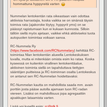
hommattuna hyppyreitä varten
Nummelan lentokentän rata oikeastaan vain odottaa
aktiivisia harrastajia, koska vaikka se on sinänsä täysin
toimiva rata (ajakoroke löytyy, hyppyrit yms) on se
päässyt rapistumaan kun ei kukaan kunnosta. Silloin
tällöin siellä myös ajetaan, vaikkei ehkä aktiiviseksi tuota
autopuolen toimintaa voikaan sanoa.
RC-Nummela Ry
(
https://www.facebook.com/RCNummelary
) kehittää RC-
toimintaa Nlan lentokentän alueella Lentokeskuksen
luvalla, mutta ei mitenkään omista esim ko rataa. Koska
kyseessä on kuitenkin virallinen lentokenttäalue,
aktiivinen toiminta siellä on tapahduttava tiettyjen
sääntöjen puitteissa ja RC-toiminnan osalta Lentokeskus
on antanut sen RC-Nummelan hoidettavaksi.
RC-Nummelan kautta on mahdollista saada mm. avain
porttiin josta pääse autolla ajamaan tuon RC-radan
viereen. Lisäksi on mahdollisuus jopa agregaattiin
ajoakkujen lataamista varten.
Lisää voi kysellä esim:
rc@nlk.fi