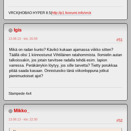
VRCK|HOBAO HYPER 8.5|
http://p1.foorumi.info/vrck
Igis
13.08.13 - klo: 20.59
#51
Mikä on radan kunto? Kävikö kukaan ajamassa viikko sitten?
Täällä olisi 1 kiinnostunut Vihtiläinen ratahommista. Ilomielin autan
talkoissakin, jos jotain tarvitsee radalla tehdä esim. lapion
varressa. Peräkärrykin löytyy, jos sille tarvetta? Tietty porukkaa
pitää saada kasaan. Onnistuisiko tänä viikonloppuna jotkut
pienimuotoiset ajot?
Stampede 4x4
Mikko_
13.08.13 - klo: 22.00
#52