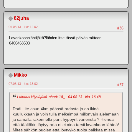
82juha
06.08.13 - klo: 12.02
#36
Lavankoonnlähtijöitä?lähden itse tässä päivän mittaan.
0400468503
Mikko_
07.08.13 - klo: 13.02
#37
Lainaus käyttäjältä: shark-18_ - 04.08.13 - klo: 16.48
Dodi ! ite asun 4km päässä radasta jo oo ikinä
kuullukkaan ja voin tulla melkeimpä millonvain ajelemaan
ja samalla rakennella parit hyppyrit vanerista ? Hienoa
että täältäkin löytyy rata ni ei aina tarvii lavankoon lähteä!
Mites sähkön puolen että löytyykö tuolta paikkaa missä