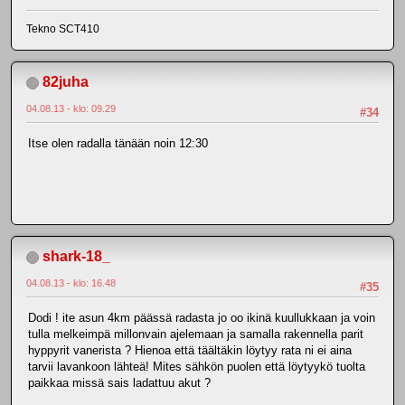
Tekno SCT410
82juha
04.08.13 - klo: 09.29
#34
Itse olen radalla tänään noin 12:30
shark-18_
04.08.13 - klo: 16.48
#35
Dodi ! ite asun 4km päässä radasta jo oo ikinä kuullukkaan ja voin
tulla melkeimpä millonvain ajelemaan ja samalla rakennella parit
hyppyrit vanerista ? Hienoa että täältäkin löytyy rata ni ei aina
tarvii lavankoon lähteä! Mites sähkön puolen että löytyykö tuolta
paikkaa missä sais ladattuu akut ?