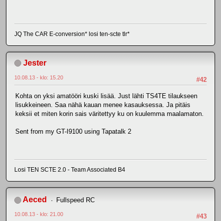
JQ The CAR E-conversion* losi ten-scte tlr*
Jester
10.08.13 - klo: 15.20
#42
Kohta on yksi amatööri kuski lisää. Just lähti TS4TE tilaukseen
lisukkeineen. Saa nähä kauan menee kasauksessa. Ja pitäis
keksii et miten korin sais väritettyy ku on kuulemma maalamaton.
Sent from my GT-I9100 using Tapatalk 2
Losi TEN SCTE 2.0 - Team Associated B4
Aeced
Fullspeed RC
10.08.13 - klo: 21.00
#43