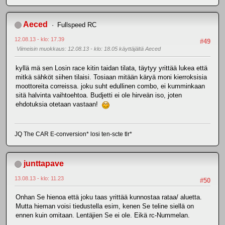
Aeced
Fullspeed RC
12.08.13 - klo: 17.39
#49
Viimeisin muokkaus
: 12.08.13 - klo: 18.05 käyttäjältä Aeced
kyllä mä sen Losin race kitin taidan tilata, täytyy yrittää lukea että
mitkä sähköt siihen tilaisi. Tosiaan mitään käryä moni kierroksisia
moottoreita correissa. joku suht edullinen combo, ei kumminkaan
sitä halvinta vaihtoehtoa. Budjetti ei ole hirveän iso, joten
ehdotuksia otetaan vastaan!
JQ The CAR E-conversion* losi ten-scte tlr*
junttapave
13.08.13 - klo: 11.23
#50
Onhan Se hienoa että joku taas yrittää kunnostaa rataa/ aluetta.
Mutta hieman voisi tiedustella esim, kenen Se teline siellä on
ennen kuin omitaan. Lentäjien Se ei ole. Eikä rc-Nummelan.