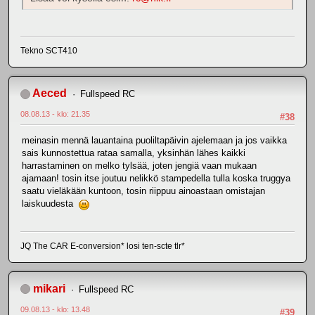
Tekno SCT410
Aeced
Fullspeed RC
08.08.13 - klo: 21.35
#38
meinasin mennä lauantaina puoliltapäivin ajelemaan ja jos vaikka
sais kunnostettua rataa samalla, yksinhän lähes kaikki
harrastaminen on melko tylsää, joten jengiä vaan mukaan
ajamaan! tosin itse joutuu nelikkö stampedella tulla koska truggya
saatu vieläkään kuntoon, tosin riippuu ainoastaan omistajan
laiskuudesta
JQ The CAR E-conversion* losi ten-scte tlr*
mikari
Fullspeed RC
09.08.13 - klo: 13.48
#39