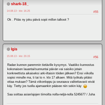
shark-18_
14.08.13 - klo: 16.25
#55
Ok . Pitäs ny joku päivä sopii millon talkoot ?
Igis
15.08.13 - klo: 20.15
#56
Radan kunnon paremmin tietäville kysymys. Vaatiiko kunnostus
kokonaisen lauantai/sunnuntai päivän vai saisiko jotain
konkreettista aikaiseksi arki-iltaisin töiden jälkeen? Ensi viikolla
sopisi minulle ma, ti tai to n. klo 17 alkaen. Mitä työkalu pitäisi
ottaa mukaan? Tämä viikonloppu ja seuraava valitettavasti eivät
käy. Tietty jos tuolla ajamaankin pääsee niin sekin käy
Saa soittaa asian/ajojen tiimoilta nolla-neljä-nolla 5245677 / Juha