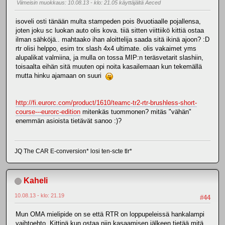
Viimeisin muokkaus
: 10.08.13 - klo: 21.05 käyttäjältä Aeced
isoveli osti tänään multa stampeden pois 8vuotiaalle pojallensa,
joten joku sc luokan auto olis kova. tiiä sitten viittiikö kittiä ostaa
ilman sähköjä.. mahtaako ihan aloittelija saada sitä ikinä ajoon? :D
rtr olisi helppo, esim trx slash 4x4 ultimate. olis vakaimet yms
alupalikat valmiina, ja mulla on tossa MIP:n teräsvetarit slashiin,
toisaalta eihän sitä muuten opi noita kasailemaan kun tekemällä
mutta hinku ajamaan on suuri
http://fi.eurorc.com/product/1610/teamc-tr2-rtr-brushless-short-
course---eurorc-edition
mitenkäs tuommonen? mitäs "vähän"
enemmän asioista tietävät sanoo :)?
JQ The CAR E-conversion* losi ten-scte tlr*
Kaheli
10.08.13 - klo: 21.19
#44
Mun OMA mielipide on se että RTR on loppupeleissä hankalampi
vaihtoehto. Kittinä kun ostaa niin kasaamisen jälkeen tietää mitä