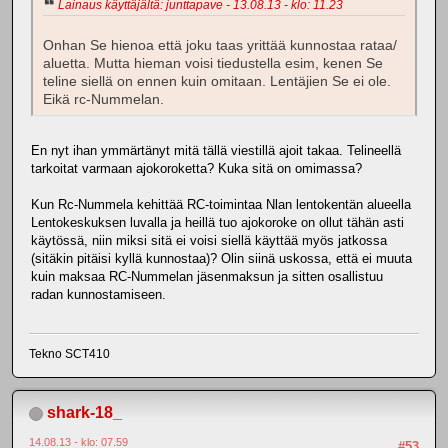
Lainaus käyttäjältä: junttapave - 13.08.13 - klo: 11.23
Onhan Se hienoa että joku taas yrittää kunnostaa rataa/
aluetta. Mutta hieman voisi tiedustella esim, kenen Se
teline siellä on ennen kuin omitaan. Lentäjien Se ei ole.
Eikä rc-Nummelan.
En nyt ihan ymmärtänyt mitä tällä viestillä ajoit takaa. Telineellä
tarkoitat varmaan ajokoroketta? Kuka sitä on omimassa?
Kun Rc-Nummela kehittää RC-toimintaa Nlan lentokentän alueella
Lentokeskuksen luvalla ja heillä tuo ajokoroke on ollut tähän asti
käytössä, niin miksi sitä ei voisi siellä käyttää myös jatkossa
(sitäkin pitäisi kyllä kunnostaa)? Olin siinä uskossa, että ei muuta
kuin maksaa RC-Nummelan jäsenmaksun ja sitten osallistuu
radan kunnostamiseen.
Tekno SCT410
shark-18_
14.08.13 - klo: 07.59
#53