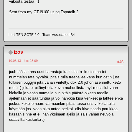
viikosta testaa ::)
Sent from my GT-I9100 using Tapatalk 2
Losi TEN SCTE 2.0 - Team Associated B4
izos
10.08.13 - klo: 23.09
#46
juuh täällä kans uusi harrastaja karkkilasta. kuulostaa toi
nummelan rata hyvältä. pitäis tulla treenailee kans kun ostin just
tollasen buggyn jota vähän viritelty. dbx 2.0 johon asennettu ke25
motti :) joka ei pitänyt olla kovin mahdollista. nyt reenaillut vaan
hiekalla ja vähän nurmella niin pitäis päästä oikeen radalle
ajelemaan et saa tuntua ja voi hankkia kisa vehkeet ja lähtee ehkä
joskus kokeilemaan. varmaankin pitäis tossa ens viikolla tulla
käymään jos vaan aika antaa periksi. olis kiva saada porukkaa
kasaan sinne et ei ihan yksinään ajelis ja sais vähän neuvoja
osaavilta kuskeilta :)