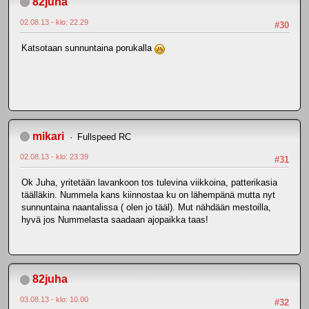
82juha
02.08.13 - klo: 22.29
#30
Katsotaan sunnuntaina porukalla
mikari
Fullspeed RC
02.08.13 - klo: 23.39
#31
Ok Juha, yritetään lavankoon tos tulevina viikkoina, patterikasia
täälläkin. Nummela kans kiinnostaa ku on lähempänä mutta nyt
sunnuntaina naantalissa ( olen jo tääl). Mut nähdään mestoilla,
hyvä jos Nummelasta saadaan ajopaikka taas!
82juha
03.08.13 - klo: 10.00
#32