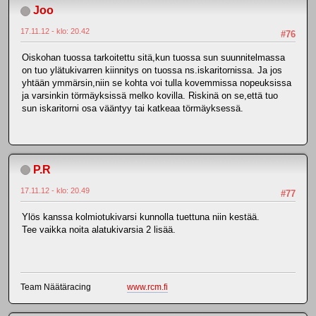
Joo
17.11.12 - klo: 20.42
#76
Oiskohan tuossa tarkoitettu sitä,kun tuossa sun suunnitelmassa
on tuo ylätukivarren kiinnitys on tuossa ns.iskaritornissa. Ja jos
yhtään ymmärsin,niin se kohta voi tulla kovemmissa nopeuksissa
ja varsinkin törmäyksissä melko kovilla. Riskinä on se,että tuo
sun iskaritorni osa vääntyy tai katkeaa törmäyksessä.
P.R
17.11.12 - klo: 20.49
#77
Ylös kanssa kolmiotukivarsi kunnolla tuettuna niin kestää.
Tee vaikka noita alatukivarsia 2 lisää.
Team Näätäracing
www.rcm.fi