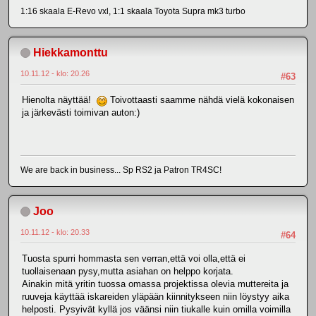
1:16 skaala E-Revo vxl, 1:1 skaala Toyota Supra mk3 turbo
Hiekkamonttu
10.11.12 - klo: 20.26
#63
Hienolta näyttää!
Toivottaasti saamme nähdä vielä kokonaisen
ja järkevästi toimivan auton:)
We are back in business... Sp RS2 ja Patron TR4SC!
Joo
10.11.12 - klo: 20.33
#64
Tuosta spurri hommasta sen verran,että voi olla,että ei
tuollaisenaan pysy,mutta asiahan on helppo korjata.
Ainakin mitä yritin tuossa omassa projektissa olevia muttereita ja
ruuveja käyttää iskareiden yläpään kiinnitykseen niin löystyy aika
helposti. Pysyivät kyllä jos väänsi niin tiukalle kuin omilla voimilla