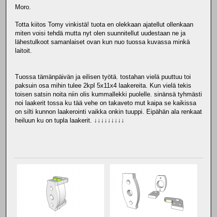
Moro.
Totta kiitos Tomy vinkistä! tuota en olekkaan ajatellut ollenkaan
miten voisi tehdä mutta nyt olen suunnitellut uudestaan ne ja
lähestulkoot samanlaiset ovan kun nuo tuossa kuvassa minkä
laitoit.
Tuossa tämänpäivän ja eilisen työtä. tostahan vielä puuttuu toi
paksuin osa mihin tulee 2kpl 5x11x4 laakereita. Kun vielä tekis
toisen satsin noita niin olis kummallekki puolelle. sinänsä tyhmästi
noi laakerit tossa ku tää vehe on takaveto mut kaipa se kaikissa
on silti kunnon laakerointi vaikka onkin tuuppi. Eipähän ala renkaat
heiluun ku on tupla laakerit. ↓↓↓↓↓↓↓↓↓