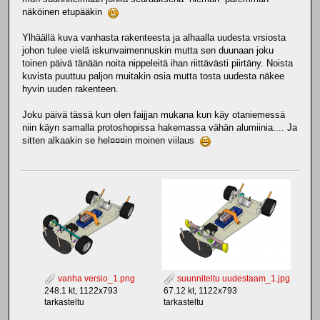
näköinen etupääkin
Ylhäällä kuva vanhasta rakenteesta ja alhaalla uudesta vrsiosta
johon tulee vielä iskunvaimennuskin mutta sen duunaan joku
toinen päivä tänään noita nippeleitä ihan riittävästi piirtäny. Noista
kuvista puuttuu paljon muitakin osia mutta tosta uudesta näkee
hyvin uuden rakenteen.
Joku päivä tässä kun olen faijjan mukana kun käy otaniemessä
niin käyn samalla protoshopissa hakemassa vähän alumiinia.... Ja
sitten alkaakin se hel¤¤¤in moinen viilaus
vanha versio_1.png
suunniteltu uudestaam_1.jpg
248.1 kt, 1122x793
67.12 kt, 1122x793
tarkasteltu
tarkasteltu