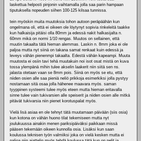
laskettua helposti pinjonin vaihtamalla jolla saa parin hampaan
tiputuksella nopeuden siihen 100-125 kilsaa tunnissa.
tein myöskin muita muutoksia tohon autoon peräpäähän kun
ongelmana oli, että ei oikeen ole löytynyt sopivia rinkeleitä taakke
kun halkaisija pitäisi olla 80mm ja edessä nakit halkasijalta n.
60mm mikä on normi 1/10 rengas. Muutos on sellainen, että
muutin takaalta tätä hieman alemmas. Laskin n. 8mm joka ei ole
paljoa mutta nyt siinä on takana samat renkaat kuin edessä ja
leveys vähän pienenmpi takaalta. Edestä vähän kapeampi. Muuta
muutosta ei osiin tavi tehä muutakuin noi isot osat mistä on kuva
tossa ylempänä mihin tulee akselin laakerit niin siitä sen ns.
jalasta otetaan vaan se 8mm pois. Siinä on myös se etu, että
niiden osien alle saa pieniä neliö prikkoja esimerkiksi jolla pystyy
nostamaan sitä osaa jolla hähenee maavara myös. saman
tyyppinen systeemi tulee myös eteen mutta hieman eritavalla
sinne tulee vain tukivarsien alle speiserit ja niiden osien alle mitkä
pitävät tukivarsia niin pienet korotuspalat myös.
Vielä lisä asiaa en ole tehnyt tätä muutamaan päivään (siis osia)
kun kotona on vähän huono tilat tekemiseen mutta nyt
joulukuussa ainakin menen pariksipäiväksi paikkaan missä
pääsen tekemään oikeen kunnolla osia. Lisäksi kun saan
koulussa teknisen työn valmiiksi joka on vielä kesken mutta ei
paljoa niin ajattelin myös tehdä koulussa tätä kun on pelit ja