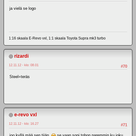
ja vielä se logo
1:16 skaala E-Revo vxl, 1:1 skaala Toyota Supra mk3 turbo
rizardi
12.11.12 - klo: 08.01
#70
Steel=teräs
e-revo vxl
12.11.12 - klo: 16.27
#71
joo kyllä mää sen tiiän
se vaan sopi tohon paremmin ku joku