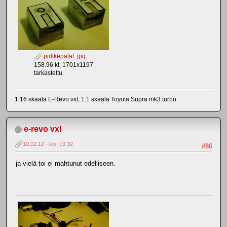
pidikepalat..jpg
158.96 kt, 1701x1197
tarkasteltu
1:16 skaala E-Revo vxl, 1:1 skaala Toyota Supra mk3 turbo
e-revo vxl
10.12.12 - klo: 19.32
#86
ja vielä toi ei mahtunut edelliseen.