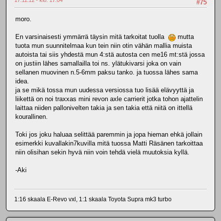
17.11.12 - klo: 17.04
#75
moro.
En varsinaisesti ymmärrä täysin mitä tarkoitat tuolla
mutta
tuota mun suunnitelmaa kun tein niin otin vähän mallia muista
autoista tai siis yhdestä mun 4:stä autosta cen me16 mt:stä jossa
on justiin lähes samallailla toi ns. ylätukivarsi joka on vain
sellanen muovinen n.5-6mm paksu tanko. ja tuossa lähes sama
idea.
ja se mikä tossa mun uudessa versiossa tuo lisää elävyyttä ja
liikettä on noi traxxas mini revon axle carrierit jotka tohon ajattelin
laittaa niiden pallonivelten takia ja sen takia että niitä on ittellä
kourallinen.
Toki jos joku haluaa selittää paremmin ja jopa hieman ehkä jollain
esimerkki kuvallakin7kuvilla mitä tuossa Matti Räsänen tarkoittaa
niin olisihan sekin hyvä niin voin tehdä vielä muutoksia kyllä.
-Aki
1:16 skaala E-Revo vxl, 1:1 skaala Toyota Supra mk3 turbo