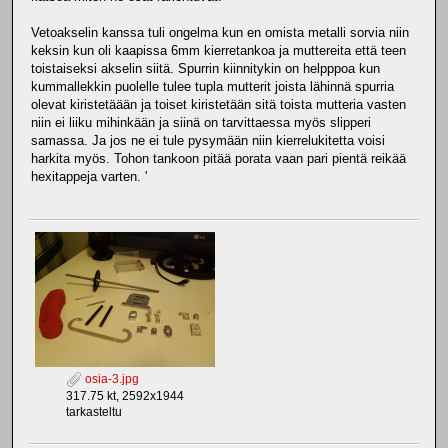
Vetoakselin kanssa tuli ongelma kun en omista metalli sorvia niin
keksin kun oli kaapissa 6mm kierretankoa ja muttereita että teen
toistaiseksi akselin siitä. Spurrin kiinnitykin on helpppoa kun
kummallekkin puolelle tulee tupla mutterit joista lähinnä spurria
olevat kiristetäään ja toiset kiristetään sitä toista mutteria vasten
niin ei liiku mihinkään ja siinä on tarvittaessa myös slipperi
samassa. Ja jos ne ei tule pysymään niin kierrelukitetta voisi
harkita myös. Tohon tankoon pitää porata vaan pari pientä reikää
hexitappeja varten. '
osia-3.jpg
317.75 kt, 2592x1944
tarkasteltu