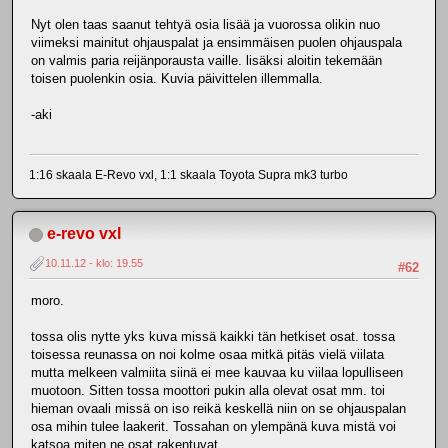
Nyt olen taas saanut tehtyä osia lisää ja vuorossa olikin nuo
viimeksi mainitut ohjauspalat ja ensimmäisen puolen ohjauspala
on valmis paria reijänporausta vaille. lisäksi aloitin tekemään
toisen puolenkin osia. Kuvia päivittelen illemmalla.
-aki
1:16 skaala E-Revo vxl, 1:1 skaala Toyota Supra mk3 turbo
e-revo vxl
10.11.12 - klo: 19.55
#62
moro.
tossa olis nytte yks kuva missä kaikki tän hetkiset osat. tossa
toisessa reunassa on noi kolme osaa mitkä pitäs vielä viilata
mutta melkeen valmiita siinä ei mee kauvaa ku viilaa lopulliseen
muotoon. Sitten tossa moottori pukin alla olevat osat mm. toi
hieman ovaali missä on iso reikä keskellä niin on se ohjauspalan
osa mihin tulee laakerit. Tossahan on ylempänä kuva mistä voi
katsoa miten ne osat rakentuvat.