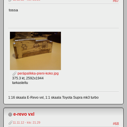
#67
tossa
peräpalikka-pieni-koko.jpg
375.3 kt, 2592x1944
tarkasteltu
1:16 skaala E-Revo vxl, 1:1 skaala Toyota Supra mk3 turbo
e-revo vxl
11.11.12 - klo: 21.29
#68