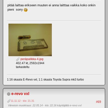
pitää laittaa erikseen muuten ei anna laitttaa vaikka koko onkin
pieni sorry
peräpalikka-4.jpg
402.47 kt, 2592x1944
tarkasteltu
1:16 skaala E-Revo vxl, 1:1 skaala Toyota Supra mk3 turbo
e-revo vxl
11.11.12 - klo: 21.31
#69
Viimeisin muokkaus
: 22.05.14 - klo: 22.16 käyttäjältä e-revo vxl