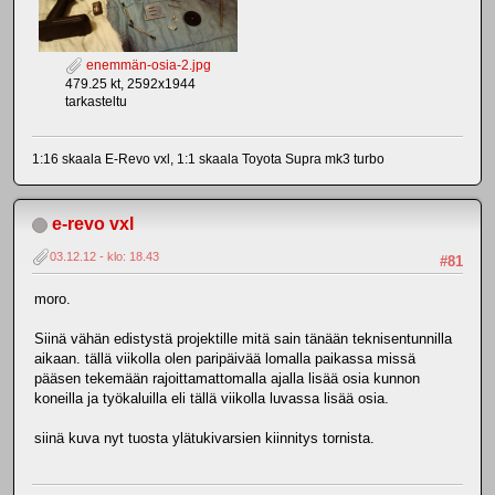
enemmän-osia-2.jpg
479.25 kt, 2592x1944
tarkasteltu
1:16 skaala E-Revo vxl, 1:1 skaala Toyota Supra mk3 turbo
e-revo vxl
03.12.12 - klo: 18.43
#81
moro.
Siinä vähän edistystä projektille mitä sain tänään teknisentunnilla
aikaan. tällä viikolla olen paripäivää lomalla paikassa missä
pääsen tekemään rajoittamattomalla ajalla lisää osia kunnon
koneilla ja työkaluilla eli tällä viikolla luvassa lisää osia.
siinä kuva nyt tuosta ylätukivarsien kiinnitys tornista.