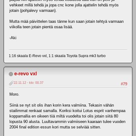
vehkeet millä tehdä ja jopa cnc kone jolla ajattelin tehdä myös
jotain (pohjalevy varmaan).
Mutta mää päivittelen taas tänne kun saan jotain tehtyä varmaan
viikolla teen jotain pientä osaa lisää.
-Aki
1:16 skaala E-Revo vxl, 1:1 skaala Toyota Supra mk3 turbo
e-revo vxl
22.11.12 - klo: 00.37
#79
Moro.
Siinä se nyt sit olis ihan korin kera valmiina. Tekasin vähän
stailimmat renkaat samalla. Koriksi koitui Lotus esprit vanhempaa
koppamallia en oikeen tiiä miltä vuodelta toi olis jotain siitä 80
lopusta 90 alusta. Luultavammin valmiiseen kaaraan tulee vuoden
2004 final edition essun kori mutta se selviää sitten.