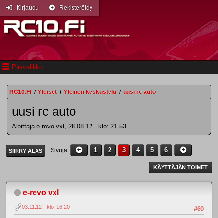
Kirjaudu
Rekisteröidy
Päävalikko
RC10.FI
/
Yleiset
/
Yleinen keskustelu
/
uusi rc auto
uusi rc auto
Aloittaja e-revo vxl, 28.08.12 - klo: 21.53
1
2
3
4
5
6
Sivuja
SIIRRY ALAS
KÄYTTÄJÄN TOIMET
e-revo vxl
03.11.12 - klo: 16.20
#60