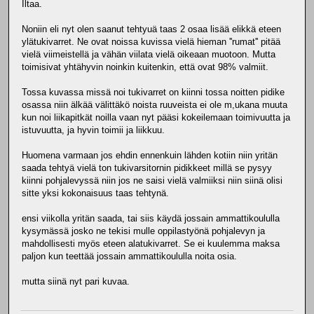
Iltaa.
Noniin eli nyt olen saanut tehtyuä taas 2 osaa lisää elikkä eteen
ylätukivarret. Ne ovat noissa kuvissa vielä hieman ''rumat'' pitää
vielä viimeistellä ja vähän viilata vielä oikeaan muotoon. Mutta
toimisivat yhtähyvin noinkin kuitenkin, että ovat 98% valmiit.
Tossa kuvassa missä noi tukivarret on kiinni tossa noitten pidike
osassa niin älkää välittäkö noista ruuveista ei ole m,ukana muuta
kun noi liikapitkät noilla vaan nyt pääsi kokeilemaan toimivuutta ja
istuvuutta, ja hyvin toimii ja liikkuu.
Huomena varmaan jos ehdin ennenkuin lähden kotiin niin yritän
saada tehtyä vielä ton tukivarsitornin pidikkeet millä se pysyy
kiinni pohjalevyssä niin jos ne saisi vielä valmiiksi niin siinä olisi
sitte yksi kokonaisuus taas tehtynä.
ensi viikolla yritän saada, tai siis käydä jossain ammattikoululla
kysymässä josko ne tekisi mulle oppilastyönä pohjalevyn ja
mahdollisesti myös eteen alatukivarret. Se ei kuulemma maksa
paljon kun teettää jossain ammattikoululla noita osia.
mutta siinä nyt pari kuvaa.