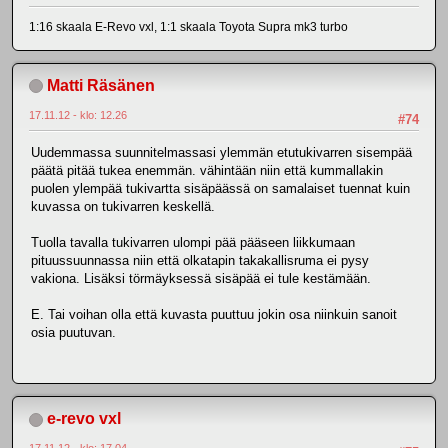
1:16 skaala E-Revo vxl, 1:1 skaala Toyota Supra mk3 turbo
Matti Räsänen
17.11.12 - klo: 12.26
#74
Uudemmassa suunnitelmassasi ylemmän etutukivarren sisempää
päätä pitää tukea enemmän. vähintään niin että kummallakin
puolen ylempää tukivartta sisäpäässä on samalaiset tuennat kuin
kuvassa on tukivarren keskellä.
Tuolla tavalla tukivarren ulompi pää pääseen liikkumaan
pituussuunnassa niin että olkatapin takakallisruma ei pysy
vakiona. Lisäksi törmäyksessä sisäpää ei tule kestämään.
E. Tai voihan olla että kuvasta puuttuu jokin osa niinkuin sanoit
osia puutuvan.
e-revo vxl