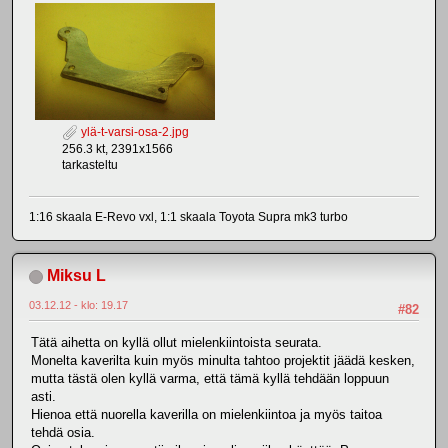
ylä-t-varsi-osa-2.jpg
256.3 kt, 2391x1566
tarkasteltu
1:16 skaala E-Revo vxl, 1:1 skaala Toyota Supra mk3 turbo
Miksu L
03.12.12 - klo: 19.17
#82
Tätä aihetta on kyllä ollut mielenkiintoista seurata.
Monelta kaverilta kuin myös minulta tahtoo projektit jäädä kesken,
mutta tästä olen kyllä varma, että tämä kyllä tehdään loppuun
asti.
Hienoa että nuorella kaverilla on mielenkiintoa ja myös taitoa
tehdä osia.