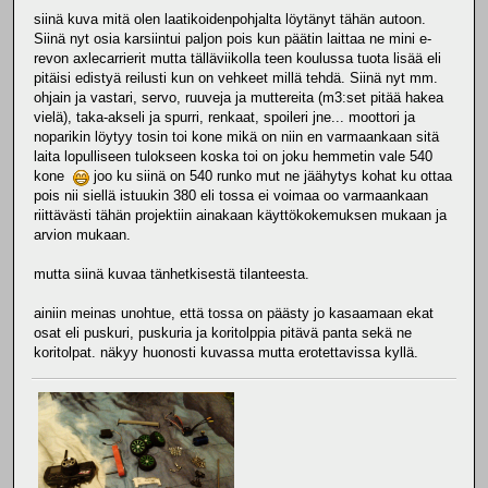
siinä kuva mitä olen laatikoidenpohjalta löytänyt tähän autoon.
Siinä nyt osia karsiintui paljon pois kun päätin laittaa ne mini e-
revon axlecarrierit mutta tälläviikolla teen koulussa tuota lisää eli
pitäisi edistyä reilusti kun on vehkeet millä tehdä. Siinä nyt mm.
ohjain ja vastari, servo, ruuveja ja muttereita (m3:set pitää hakea
vielä), taka-akseli ja spurri, renkaat, spoileri jne... moottori ja
noparikin löytyy tosin toi kone mikä on niin en varmaankaan sitä
laita lopulliseen tulokseen koska toi on joku hemmetin vale 540
kone
joo ku siinä on 540 runko mut ne jäähytys kohat ku ottaa
pois nii siellä istuukin 380 eli tossa ei voimaa oo varmaankaan
riittävästi tähän projektiin ainakaan käyttökokemuksen mukaan ja
arvion mukaan.
mutta siinä kuvaa tänhetkisestä tilanteesta.
ainiin meinas unohtue, että tossa on päästy jo kasaamaan ekat
osat eli puskuri, puskuria ja koritolppia pitävä panta sekä ne
koritolpat. näkyy huonosti kuvassa mutta erotettavissa kyllä.