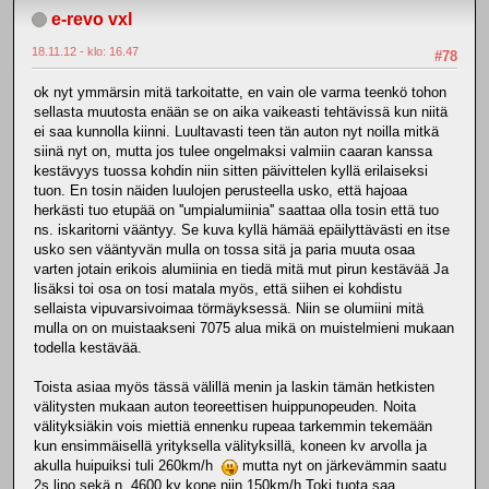
e-revo vxl
18.11.12 - klo: 16.47
#78
ok nyt ymmärsin mitä tarkoitatte, en vain ole varma teenkö tohon
sellasta muutosta enään se on aika vaikeasti tehtävissä kun niitä
ei saa kunnolla kiinni. Luultavasti teen tän auton nyt noilla mitkä
siinä nyt on, mutta jos tulee ongelmaksi valmiin caaran kanssa
kestävyys tuossa kohdin niin sitten päivittelen kyllä erilaiseksi
tuon. En tosin näiden luulojen perusteella usko, että hajoaa
herkästi tuo etupää on ''umpialumiinia'' saattaa olla tosin että tuo
ns. iskaritorni vääntyy. Se kuva kyllä hämää epäilyttävästi en itse
usko sen vääntyvän mulla on tossa sitä ja paria muuta osaa
varten jotain erikois alumiinia en tiedä mitä mut pirun kestävää Ja
lisäksi toi osa on tosi matala myös, että siihen ei kohdistu
sellaista vipuvarsivoimaa törmäyksessä. Niin se olumiini mitä
mulla on on muistaakseni 7075 alua mikä on muistelmieni mukaan
todella kestävää.
Toista asiaa myös tässä välillä menin ja laskin tämän hetkisten
välitysten mukaan auton teoreettisen huippunopeuden. Noita
välityksiäkin vois miettiä ennenku rupeaa tarkemmin tekemään
kun ensimmäisellä yrityksella välityksillä, koneen kv arvolla ja
akulla huipuiksi tuli 260km/h
mutta nyt on järkevämmin saatu
2s lipo sekä n. 4600 kv kone niin 150km/h Toki tuota saa