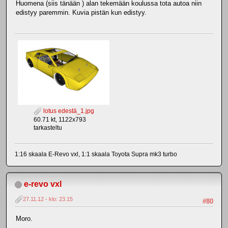
Huomena (siis tänään ) alan tekemään koulussa tota autoa niin
edistyy paremmin. Kuvia pistän kun edistyy.
lotus edestä_1.jpg
60.71 kt, 1122x793
tarkasteltu
1:16 skaala E-Revo vxl, 1:1 skaala Toyota Supra mk3 turbo
e-revo vxl
27.11.12 - klo: 23.15
#80
Moro.