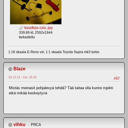
kasattuja-osia..jpg
339.89 kt, 2592x1944
tarkasteltu
1:16 skaala E-Revo vxl, 1:1 skaala Toyota Supra mk3 turbo
Blaze
10.12.12 - klo: 19.36
#87
Mistäs meinasit pohjalevyä tehdä? Tää taitaa olla kunno rojekti
eikä mikää keskeytyvä
vihku
PRCA