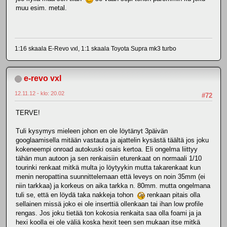
muu esim. metal.
1:16 skaala E-Revo vxl, 1:1 skaala Toyota Supra mk3 turbo
e-revo vxl
12.11.12 - klo: 20.02
#72
TERVE!
Tuli kysymys mieleen johon en ole löytänyt 3päivän
googlaamisella mitään vastauta ja ajattelin kysästä täältä jos joku
kokeneempi onroad autokuski osais kertoa. Eli ongelma liittyy
tähän mun autoon ja sen renkaisiin eturenkaat on normaali 1/10
tourinki renkaat mitkä multa jo löytyykin mutta takarenkaat kun
menin neropattina suunnittelemaan että leveys on noin 35mm (ei
niin tarkkaa) ja korkeus on aika tarkka n. 80mm. mutta ongelmana
tuli se, että en löydä taka nakkeja tohon
renkaan pitais olla
sellainen missä joko ei ole inserttiä ollenkaan tai ihan low profile
rengas. Jos joku tietää ton kokosia renkaita saa olla foami ja ja
hexi koolla ei ole väliä koska hexit teen sen mukaan itse mitkä