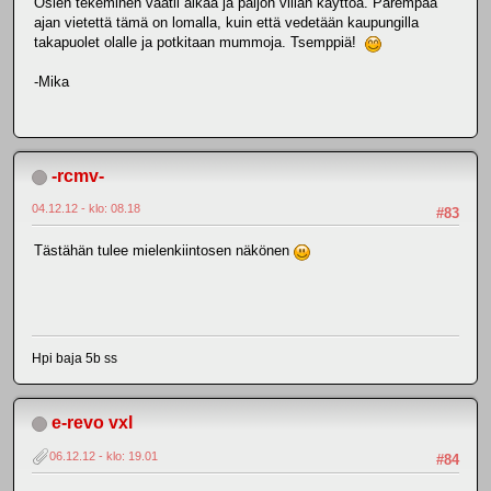
Osien tekeminen vaatii aikaa ja paljon viilan käyttöä. Parempaa
ajan vietettä tämä on lomalla, kuin että vedetään kaupungilla
takapuolet olalle ja potkitaan mummoja. Tsemppiä!
-Mika
-rcmv-
04.12.12 - klo: 08.18
#83
Tästähän tulee mielenkiintosen näkönen
Hpi baja 5b ss
e-revo vxl
06.12.12 - klo: 19.01
#84