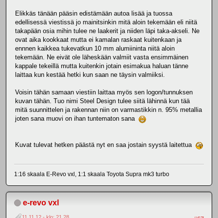
Elikkäs tänään pääsin edistämään autoa lisää ja tuossa
edellisessä viestissä jo mainitsinkin mitä aloin tekemään eli niitä
takapään osia mihin tulee ne laakerit ja niiden läpi taka-akseli. Ne
ovat aika kookkaat mutta ei kamalan raskaat kuitenkaan ja
ennnen kaikkea tukevatkun 10 mm alumiininta niitä aloin
tekemään. Ne eivät ole läheskään valmiit vasta ensimmäinen
kappale tekeillä mutta kuitenkin jotain esimakua haluan tänne
laittaa kun kestää hetki kun saan ne täysin valmiiksi.
Voisin tähän samaan viestiin laittaa myös sen logon/tunnuksen
kuvan tähän. Tuo nimi Steel Design tulee siitä lähinnä kun tää
mitä suunnittelen ja rakennan niin on varmastikkin n. 95% metallia
joten sana muovi on ihan tuntematon sana
Kuvat tulevat hetken päästä nyt en saa jostain syystä laitettua
1:16 skaala E-Revo vxl, 1:1 skaala Toyota Supra mk3 turbo
e-revo vxl
11.11.12 - klo: 21.28