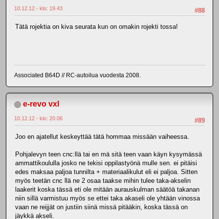
10.12.12 - klo: 19.43
#88
Tätä rojektia on kiva seurata kun on omakin rojekti tossa!
Associated B64D // RC-autoilua vuodesta 2008.
e-revo vxl
10.12.12 - klo: 20.06
#89
Joo en ajatellut keskeyttää tätä hommaa missään vaiheessa.
Pohjalevyn teen cnc:llä tai en mä sitä teen vaan käyn kysymässä
ammattikoululla josko ne tekisi oppilastyönä mulle sen. ei pitäisi
edes maksaa paljoa tunnilta + materiaalikulut eli ei paljoa. Sitten
myös teetän cnc llä ne 2 osaa taakse mihin tulee taka-akselin
laakerit koska tässä eti ole mitään aurauskulman säätöä takanan
niin sillä varmistuu myös se ettei taka akaseli ole yhtään vinossa
vaan ne reijjät on justiin siinä missä pitääkin, koska tässä on
jäykkä akseli.