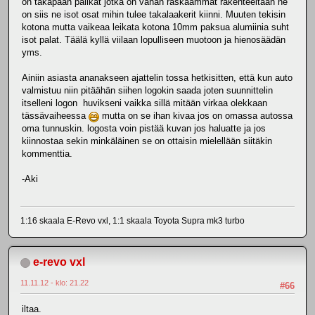
on takapään palikat jotka on vähän raskaammat rakenteeltaan ne
on siis ne isot osat mihin tulee takalaakerit kiinni. Muuten tekisin
kotona mutta vaikeaa leikata kotona 10mm paksua alumiinia suht
isot palat. Täälä kyllä viilaan lopulliseen muotoon ja hienosäädän
yms.
Ainiin asiasta ananakseen ajattelin tossa hetkisitten, että kun auto
valmistuu niin pitäähän siihen logokin saada joten suunnittelin
itselleni logon huvikseni vaikka sillä mitään virkaa olekkaan
tässävaiheessa
mutta on se ihan kivaa jos on omassa autossa
oma tunnuskin. logosta voin pistää kuvan jos haluatte ja jos
kiinnostaa sekin minkäläinen se on ottaisin mielellään siitäkin
kommenttia.
-Aki
1:16 skaala E-Revo vxl, 1:1 skaala Toyota Supra mk3 turbo
e-revo vxl
11.11.12 - klo: 21.22
#66
iltaa.