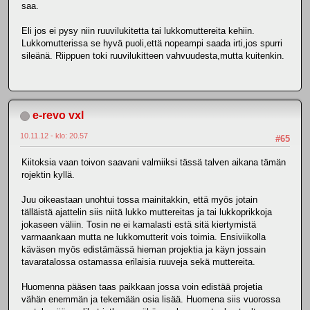
saa.
Eli jos ei pysy niin ruuvilukitetta tai lukkomuttereita kehiin.
Lukkomutterissa se hyvä puoli,että nopeampi saada irti,jos spurri
sileänä. Riippuen toki ruuvilukitteen vahvuudesta,mutta kuitenkin.
e-revo vxl
10.11.12 - klo: 20.57
#65
Kiitoksia vaan toivon saavani valmiiksi tässä talven aikana tämän
rojektin kyllä.
Juu oikeastaan unohtui tossa mainitakkin, että myös jotain
tälläistä ajattelin siis niitä lukko muttereitas ja tai lukkoprikkoja
jokaseen väliin. Tosin ne ei kamalasti estä sitä kiertymistä
varmaankaan mutta ne lukkomutterit vois toimia. Ensiviikolla
käväsen myös edistämässä hieman projektia ja käyn jossain
tavaratalossa ostamassa erilaisia ruuveja sekä muttereita.
Huomenna pääsen taas paikkaan jossa voin edistää projetia
vähän enemmän ja tekemään osia lisää. Huomena siis vuorossa