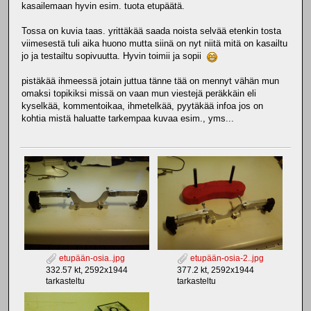
kasailemaan hyvin esim. tuota etupäätä.
Tossa on kuvia taas. yrittäkää saada noista selvää etenkin tosta
viimesestä tuli aika huono mutta siinä on nyt niitä mitä on kasailtu
jo ja testailtu sopivuutta. Hyvin toimii ja sopii
pistäkää ihmeessä jotain juttua tänne tää on mennyt vähän mun
omaksi topikiksi missä on vaan mun viestejä peräkkäin eli
kyselkää, kommentoikaa, ihmetelkää, pyytäkää infoa jos on
kohtia mistä haluatte tarkempaa kuvaa esim., yms...
etupään-osia..jpg
etupään-osia-2..jpg
332.57 kt, 2592x1944
377.2 kt, 2592x1944
tarkasteltu
tarkasteltu