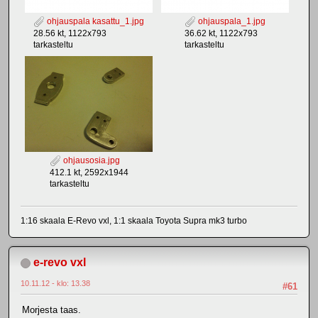
ohjauspala kasattu_1.jpg
ohjauspala_1.jpg
28.56 kt, 1122x793
36.62 kt, 1122x793
tarkasteltu
tarkasteltu
ohjausosia.jpg
412.1 kt, 2592x1944
tarkasteltu
1:16 skaala E-Revo vxl, 1:1 skaala Toyota Supra mk3 turbo
e-revo vxl
10.11.12 - klo: 13.38
#61
Morjesta taas.