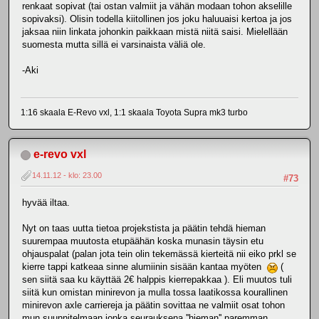
renkaat sopivat (tai ostan valmiit ja vähän modaan tohon akselille
sopivaksi). Olisin todella kiitollinen jos joku haluuaisi kertoa ja jos
jaksaa niin linkata johonkin paikkaan mistä niitä saisi. Mielellään
suomesta mutta sillä ei varsinaista väliä ole.
-Aki
1:16 skaala E-Revo vxl, 1:1 skaala Toyota Supra mk3 turbo
e-revo vxl
14.11.12 - klo: 23.00
#73
hyvää iltaa.
Nyt on taas uutta tietoa projekstista ja päätin tehdä hieman
suurempaa muutosta etupäähän koska munasin täysin etu
ohjauspalat (palan jota tein olin tekemässä kierteitä nii eiko prkl se
kierre tappi katkeaa sinne alumiinin sisään kantaa myöten
(
sen siitä saa ku käyttää 2€ halppis kierrepakkaa ). Eli muutos tuli
siitä kun omistan minirevon ja mulla tossa laatikossa kourallinen
minirevon axle carriereja ja päätin sovittaa ne valmiit osat tohon
mun suunnitelmaan jonka seurauksena ''hieman'' paremman