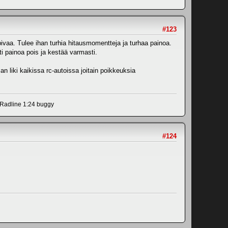
#123
ivaa. Tulee ihan turhia hitausmomentteja ja turhaa painoa.
i painoa pois ja kestää varmasti.
an liki kaikissa rc-autoissa joitain poikkeuksia
Radline 1:24 buggy
#124