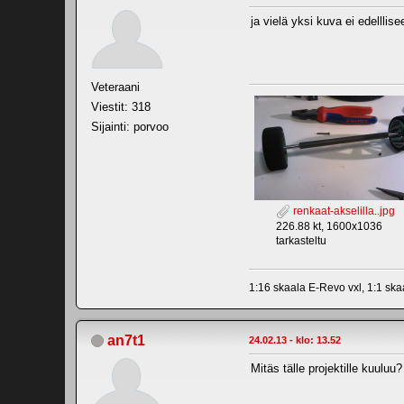
ja vielä yksi kuva ei edelllis
Veteraani
Viestit: 318
Sijainti: porvoo
renkaat-akselilla..jpg
226.88 kt, 1600x1036
tarkasteltu
1:16 skaala E-Revo vxl, 1:1 sk
an7t1
24.02.13 - klo: 13.52
Mitäs tälle projektille kuuluu?