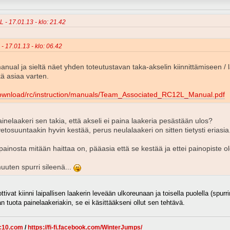
L - 17.01.13 - klo: 21.42
 - 17.01.13 - klo: 06.42
ual ja sieltä näet yhden toteutustavan taka-akselin kiinnittämiseen / l
ätä asiaa varten.
download/rc/instruction/manuals/Team_Associated_RC12L_Manual.pdf
inelaakeri sen takia, että akseli ei paina laakeria pesästään ulos?
vetosuuntaakin hyvin kestää, perus neulalaakeri on sitten tietysti eriasia
ainosta mitään haittaa on, pääasia että se kestää ja ettei painopiste ol
muuten spurri sileenä...
tivat kiinni laipallisen laakerin leveään ulkoreunaan ja toisella puolella (spurri
 tuota painelaakeriakin, se ei käsittääkseni ollut sen tehtävä.
c10.com
/
https://fi-fi.facebook.com/WinterJumps/