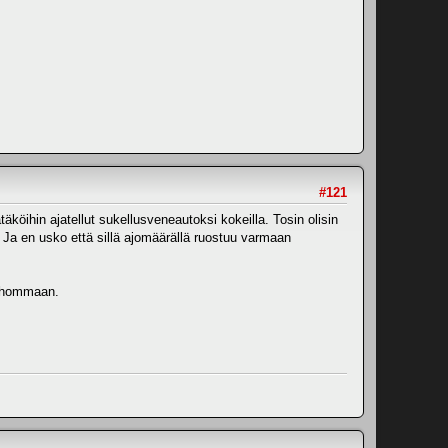
#121
äköihin ajatellut sukellusveneautoksi kokeilla. Tosin olisin
e, Ja en usko että sillä ajomäärällä ruostuu varmaan
n hommaan.