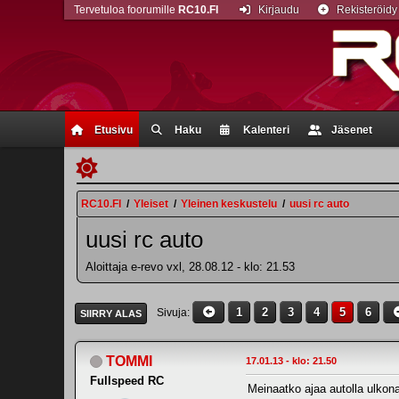
Tervetuloa foorumille
RC10.FI
Kirjaudu
Rekisteröidy
Etusivu
Haku
Kalenteri
Jäsenet
RC10.FI
/
Yleiset
/
Yleinen keskustelu
/
uusi rc auto
uusi rc auto
Aloittaja e-revo vxl, 28.08.12 - klo: 21.53
1
2
3
4
5
6
Sivuja
SIIRRY ALAS
TOMMI
17.01.13 - klo: 21.50
Fullspeed RC
Meinaatko ajaa autolla ulkon