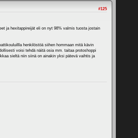
#125
eet ja hexitappireijät eli on nyt 98% valmis tuosta jostain
mattikouluillla henkilöstöä siihen hommaan mitä kävin
lisesti voisi tehdä näitä osia mm. taitaa protoshoppi
aa sieltä niin siinä on ainakin yksi pätevä vaihtis ja