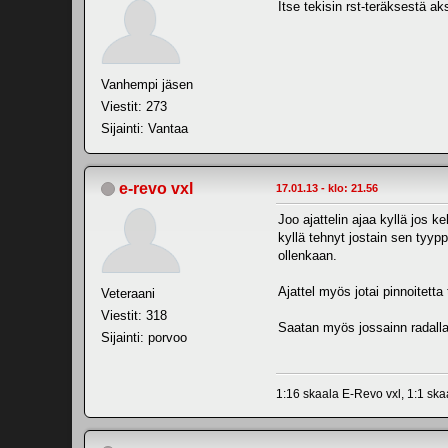
Itse tekisin rst-teräksestä ak
Vanhempi jäsen
Viestit: 273
Sijainti: Vantaa
e-revo vxl
17.01.13 - klo: 21.56
Joo ajattelin ajaa kyllä jos 
kyllä tehnyt jostain sen tyyp
ollenkaan.
Ajattel myös jotai pinnoitet
Veteraani
Viestit: 318
Saatan myös jossainn radalla
Sijainti: porvoo
1:16 skaala E-Revo vxl, 1:1 sk