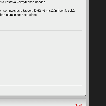
odella kestävä keveyteensä nähden.
en sen paksiusia tappeja löytänyt mistään itseltä. sekä
tse alumiiniset hexit sinne.
#128