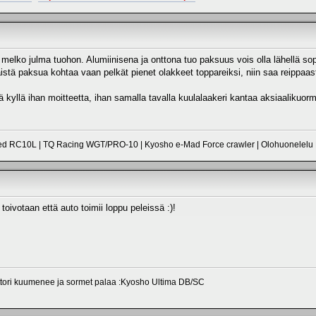
elko julma tuohon. Alumiinisena ja onttona tuo paksuus vois olla lähellä sop
stä paksua kohtaa vaan pelkät pienet olakkeet toppareiksi, niin saa reippaast
ä kyllä ihan moitteetta, ihan samalla tavalla kuulalaakeri kantaa aksiaalikuorm
ed RC10L | TQ Racing WGT/PRO-10 | Kyosho e-Mad Force crawler | Olohuonelelu 
 toivotaan että auto toimii loppu peleissä :)!
oottori kuumenee ja sormet palaa :Kyosho Ultima DB/SC