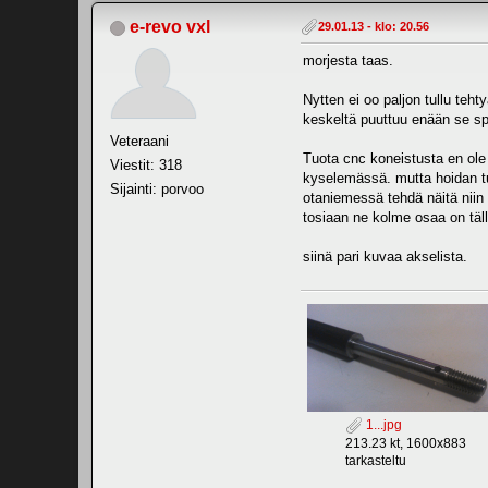
e-revo vxl
29.01.13 - klo: 20.56
morjesta taas.
Nytten ei oo paljon tullu teht
keskeltä puuttuu enään se spu
Veteraani
Tuota cnc koneistusta en ole 
Viestit: 318
kyselemässä. mutta hoidan tu
Sijainti: porvoo
otaniemessä tehdä näitä niin 
tosiaan ne kolme osaa on täll
siinä pari kuvaa akselista.
1...jpg
213.23 kt, 1600x883
tarkasteltu