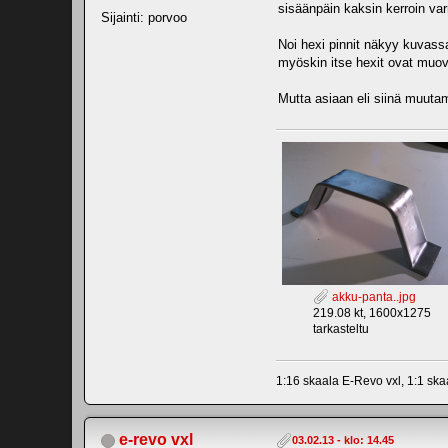
sisäänpäin kaksin kerroin var
Sijainti: porvoo
Noi hexi pinnit näkyy kuvassa
myöskin itse hexit ovat muovi
Mutta asiaan eli siinä muuta
akku-panta..jpg
219.08 kt, 1600x1275
tarkasteltu
1:16 skaala E-Revo vxl, 1:1 sk
e-revo vxl
03.02.13 - klo: 14.45