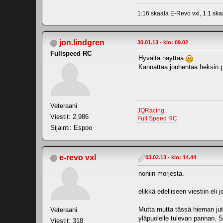
1:16 skaala E-Revo vxl, 1:1 sk
jon.lindgren
30.01.13 - klo: 09.02
Fullspeed RC
Hyvältä näyttää
Kannattaa jouhentaa heksin p
Veteraani
JQRacing
Viestit: 2,986
Full Speed RC
Sijainti: Espoo
e-revo vxl
03.02.13 - klo: 14.44
noniin morjesta.
elikkä edelliseen viestiin eli 
Mutta mutta tässä hieman juttu
Veteraani
yläpuolelle tulevan pannan. Si
Viestit: 318