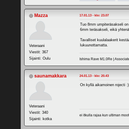
Mazza
17.01.13 - klo: 23.07
Tuo 8mm umpiteräsakseli on m
6mm teräsakseli, eikä yhtenäi
Tavalliset kuulalaakerit kestä
lukuunottamatta.
Veteraani
Viestit: 367
Sijainti: Oulu
Ishima Rave M1.0Re | Associat
saunamakkara
24.01.13 - klo: 20.43
On kyllä aikamoinen rojecti :)
Veteraani
Viestit: 340
ei itkulla rajaa kun ultiman m
Sijainti: kotka