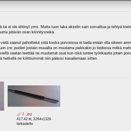
yä tai ei ole ehtinyt yms. Mutta tuon taka akselin sain sorvailtua ja tehtyä kiert
rria pitävän osan kiinnitysreikä.
vielä saanut pahoittelut siitä koska porvoossa ei taida enään olla oikeen am
on cnc puolen jostain muualta on muutama paikkakin jo tiedossa mitkä mahdol
siellä saatan teettää ne muutamat osat kun iskä tuntee työnkautta jotain porukk
ä hetkellä ne kriittisimmät niin pääsisi kasailemaan sitten.
2...jpg
417.42 kt, 3264x1326
tarkasteltu