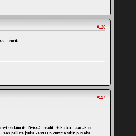
#126
kee ihmeitä.
#127
 nyt on kiinnitettävissä rinkelit. Sekä tein tuon akun
han vaan pellistä jonka kanttasin kummaltakin puolelta