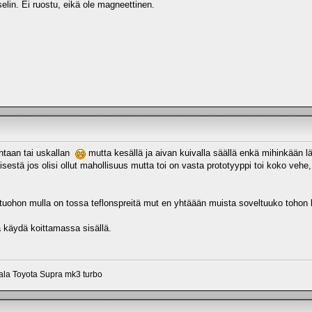
selin. Ei ruostu, eikä ole magneettinen.
kehtaan tai uskallan
mutta kesällä ja aivan kuivalla säällä enkä mihinkään lät
pisestä jos olisi ollut mahollisuus mutta toi on vasta prototyyppi toi koko veh
ta tuohon mulla on tossa teflonspreitä mut en yhtäään muista soveltuuko toho
 käydä koittamassa sisällä.
aala Toyota Supra mk3 turbo