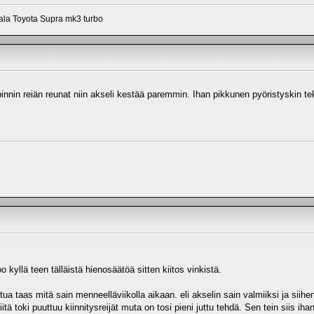
aala Toyota Supra mk3 turbo
innin reiän reunat niin akseli kestää paremmin. Ihan pikkunen pyöristyskin te
joo kyllä teen tälläistä hienosäätöä sitten kiitos vinkistä.
a taas mitä sain menneelläviikolla aikaan. eli akselin sain valmiiksi ja siihen
itä toki puuttuu kiinnitysreijät muta on tosi pieni juttu tehdä. Sen tein siis i