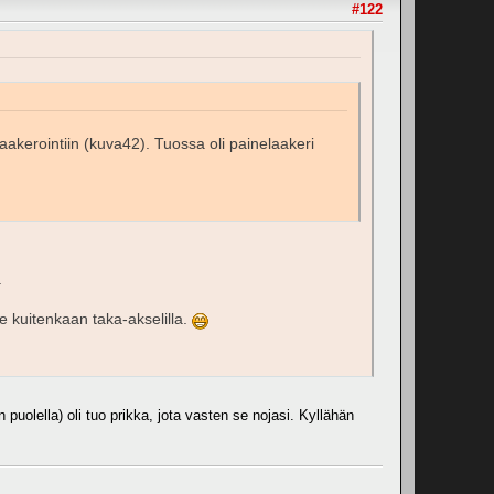
#122
aakerointiin (kuva42). Tuossa oli painelaakeri
.
e kuitenkaan taka-akselilla.
n puolella) oli tuo prikka, jota vasten se nojasi. Kyllähän