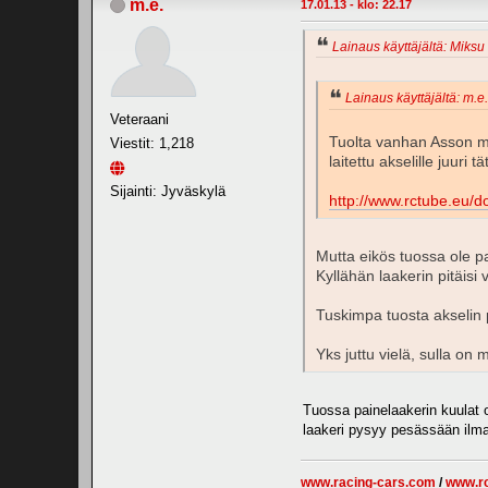
m.e.
17.01.13 - klo: 22.17
Lainaus käyttäjältä: Miksu 
Lainaus käyttäjältä: m.e.
Veteraani
Tuolta vanhan Asson man
Viestit: 1,218
laitettu akselille juuri t
Sijainti: Jyväskylä
http://www.rctube.eu/
Mutta eikös tuossa ole pa
Kyllähän laakerin pitäisi 
Tuskimpa tuosta akselin p
Yks juttu vielä, sulla on 
Tuossa painelaakerin kuulat ot
laakeri pysyy pesässään ilman
www.racing-cars.com
/
www.r