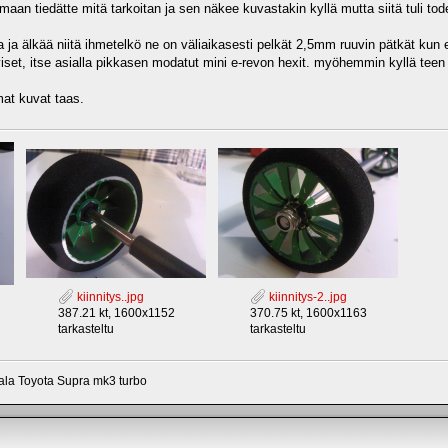
maan tiedätte mitä tarkoitan ja sen näkee kuvastakin kyllä mutta siitä tuli t
 ja älkää niitä ihmetelkö ne on väliaikasesti pelkät 2,5mm ruuvin pätkät kun 
set, itse asialla pikkasen modatut mini e-revon hexit. myöhemmin kyllä teen i
mat kuvat taas.
kiinnitys..jpg
kiinnitys-2..jpg
387.21 kt, 1600x1152
370.75 kt, 1600x1163
tarkasteltu
tarkasteltu
aala Toyota Supra mk3 turbo