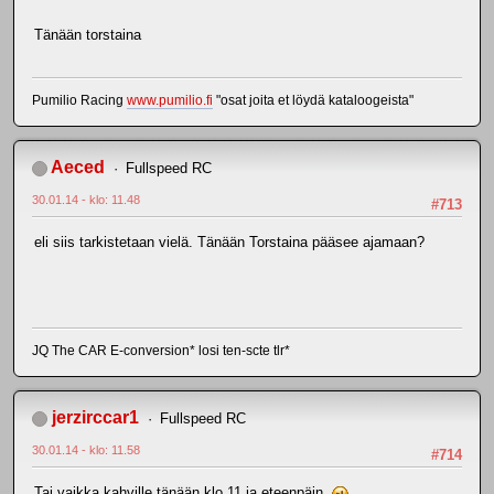
Tänään torstaina
Pumilio Racing
www.pumilio.fi
"osat joita et löydä kataloogeista"
Aeced
Fullspeed RC
30.01.14 - klo: 11.48
#713
eli siis tarkistetaan vielä. Tänään Torstaina pääsee ajamaan?
JQ The CAR E-conversion* losi ten-scte tlr*
jerzirccar1
Fullspeed RC
30.01.14 - klo: 11.58
#714
Tai vaikka kahville tänään klo 11 ja eteenpäin