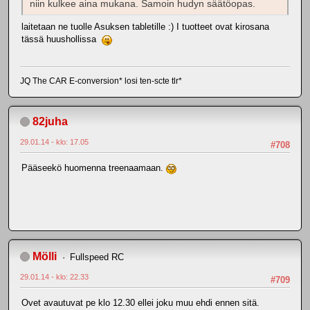
niin kulkee aina mukana. Samoin hudyn säätöopas.
laitetaan ne tuolle Asuksen tabletille :) I tuotteet ovat kirosana
tässä huushollissa
JQ The CAR E-conversion* losi ten-scte tlr*
82juha
29.01.14 - klo: 17.05
#708
Pääseekö huomenna treenaamaan.
Mölli
Fullspeed RC
29.01.14 - klo: 22.33
#709
Ovet avautuvat pe klo 12.30 ellei joku muu ehdi ennen sitä.