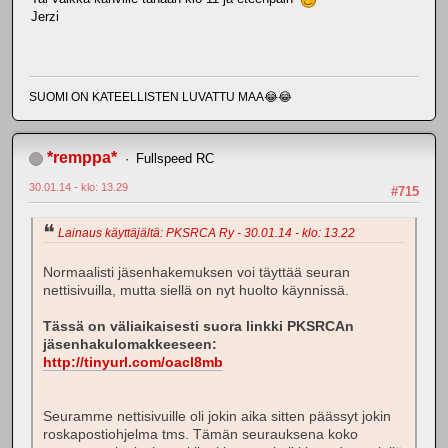
Jerzi
SUOMI ON KATEELLISTEN LUVATTU MAA😂😂
*remppa*
Fullspeed RC
30.01.14 - klo: 13.29
#715
Lainaus käyttäjältä: PKSRCA Ry - 30.01.14 - klo: 13.22
Normaalisti jäsenhakemuksen voi täyttää seuran
nettisivuilla, mutta siellä on nyt huolto käynnissä.
Tässä on väliaikaisesti suora linkki PKSRCAn
jäsenhakulomakkeeseen:
http://tinyurl.com/oacl8mb
Seuramme nettisivuille oli jokin aika sitten päässyt jokin
roskapostiohjelma tms. Tämän seurauksena koko