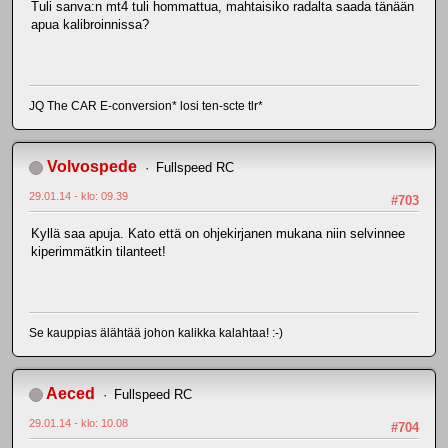
Tuli sanva:n mt4 tuli hommattua, mahtaisiko radalta saada tänään
apua kalibroinnissa?
JQ The CAR E-conversion* losi ten-scte tlr*
Volvospede
Fullspeed RC
29.01.14 - klo: 09.39
#703
Kyllä saa apuja. Kato että on ohjekirjanen mukana niin selvinnee
kiperimmätkin tilanteet!
Se kauppias älähtää johon kalikka kalahtaa! :-)
Aeced
Fullspeed RC
29.01.14 - klo: 10.08
#704