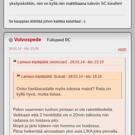
yksityiskohtiin, niin on kyllä niin mahtibaana tuleviin SC kisoihin!
Se kauppias älähtää johon kalikka kalahtaa! :-)
Volvospede
Fullspeed RC
26.01.14 - klo: 23.39
#695
Lainaus käyttäjältä: jerzirccar1 - 26.01.14 - klo: 23.33
Lainaus käyttäjältä: Scarab - 26.01.14 - klo: 18.16
Onko harkkaradalle myös tulossa matot? Rata on
kyllä hyvä, mutta liukas.
Pidon saaminen tuohon pintaan ei ole rakettitiedettä.
Veikkaan että 2 henkilöltä vie n.20min talkoota niin
radassa on loistava pito.
Mopit ja järki käteen niin homma on hoidossa.
Pitoa heikentää ainoastaan yksi asia LIKA joka pinnalla