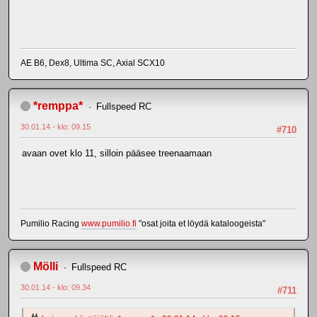
AE B6, Dex8, Ultima SC, Axial SCX10
*remppa*
Fullspeed RC
30.01.14 - klo: 09.15
#710
avaan ovet klo 11, silloin pääsee treenaamaan
Pumilio Racing
www.pumilio.fi
"osat joita et löydä kataloogeista"
Mölli
Fullspeed RC
30.01.14 - klo: 09.34
#711