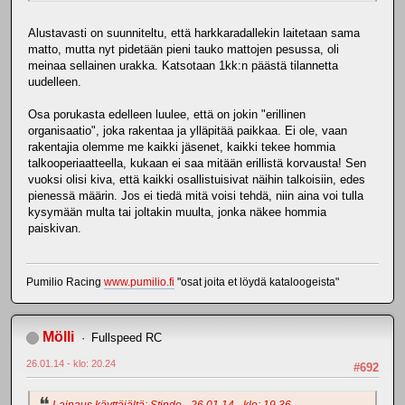
Alustavasti on suunniteltu, että harkkaradallekin laitetaan sama
matto, mutta nyt pidetään pieni tauko mattojen pesussa, oli
meinaa sellainen urakka. Katsotaan 1kk:n päästä tilannetta
uudelleen.
Osa porukasta edelleen luulee, että on jokin "erillinen
organisaatio", joka rakentaa ja ylläpitää paikkaa. Ei ole, vaan
rakentajia olemme me kaikki jäsenet, kaikki tekee hommia
talkooperiaatteella, kukaan ei saa mitään erillistä korvausta! Sen
vuoksi olisi kiva, että kaikki osallistuisivat näihin talkoisiin, edes
pienessä määrin. Jos ei tiedä mitä voisi tehdä, niin aina voi tulla
kysymään multa tai joltakin muulta, jonka näkee hommia
paiskivan.
Pumilio Racing
www.pumilio.fi
"osat joita et löydä kataloogeista"
Mölli
Fullspeed RC
26.01.14 - klo: 20.24
#692
Lainaus käyttäjältä: Stinde - 26.01.14 - klo: 19.36