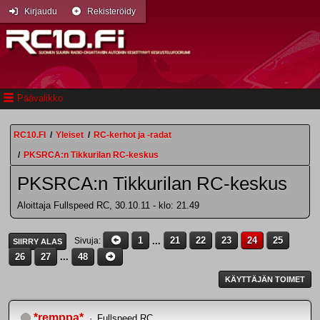
Kirjaudu
Rekisteröidy
Päävalikko
RC10.FI
/
Yleiset
/
RC-kerhot ja -radat
/
PKSRCA:n Tikkurilan RC-keskus
PKSRCA:n Tikkurilan RC-keskus
Aloittaja Fullspeed RC, 30.10.11 - klo: 21.49
1
...
21
22
23
24
25
Sivuja
SIIRRY ALAS
26
27
...
48
KÄYTTÄJÄN TOIMET
*remppa*
Fullspeed RC