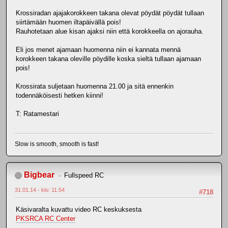
Krossiradan ajajakorokkeen takana olevat pöydät pöydät tullaan
siirtämään huomen iltapäivällä pois!
Rauhotetaan alue kisan ajaksi niin että korokkeella on ajorauha.
Eli jos menet ajamaan huomenna niin ei kannata mennä
korokkeen takana oleville pöydille koska sieltä tullaan ajamaan
pois!
Krossirata suljetaan huomenna 21.00 ja sitä ennenkin
todennäköisesti hetken kiinni!
T: Ratamestari
Slow is smooth, smooth is fast!
Bigbear
Fullspeed RC
31.01.14 - klo: 11.54
#718
Käsivaralta kuvattu video RC keskuksesta
PKSRCA RC Center