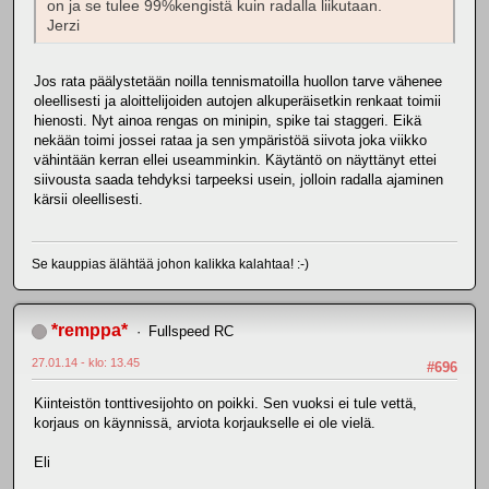
on ja se tulee 99%kengistä kuin radalla liikutaan.
Jerzi
Jos rata päälystetään noilla tennismatoilla huollon tarve vähenee
oleellisesti ja aloittelijoiden autojen alkuperäisetkin renkaat toimii
hienosti. Nyt ainoa rengas on minipin, spike tai staggeri. Eikä
nekään toimi jossei rataa ja sen ympäristöä siivota joka viikko
vähintään kerran ellei useamminkin. Käytäntö on näyttänyt ettei
siivousta saada tehdyksi tarpeeksi usein, jolloin radalla ajaminen
kärsii oleellisesti.
Se kauppias älähtää johon kalikka kalahtaa! :-)
*remppa*
Fullspeed RC
27.01.14 - klo: 13.45
#696
Kiinteistön tonttivesijohto on poikki. Sen vuoksi ei tule vettä,
korjaus on käynnissä, arviota korjaukselle ei ole vielä.
Eli