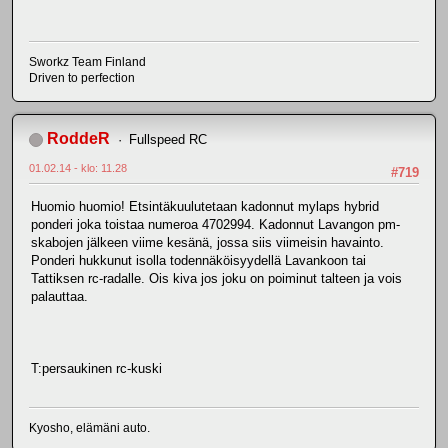
Sworkz Team Finland
Driven to perfection
RoddeR
Fullspeed RC
01.02.14 - klo: 11.28
#719
Huomio huomio! Etsintäkuulutetaan kadonnut mylaps hybrid
ponderi joka toistaa numeroa 4702994. Kadonnut Lavangon pm-
skabojen jälkeen viime kesänä, jossa siis viimeisin havainto.
Ponderi hukkunut isolla todennäköisyydellä Lavankoon tai
Tattiksen rc-radalle. Ois kiva jos joku on poiminut talteen ja vois
palauttaa.
T:persaukinen rc-kuski
Kyosho, elämäni auto.