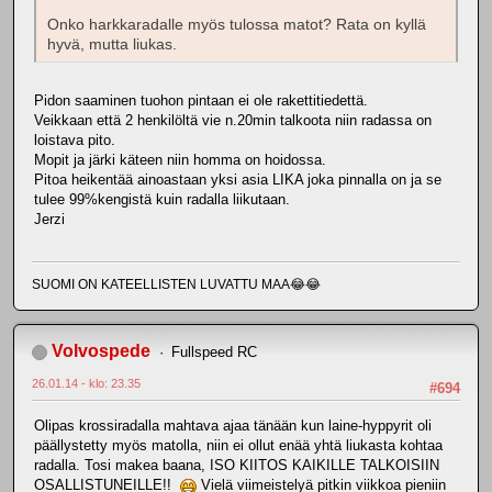
Onko harkkaradalle myös tulossa matot? Rata on kyllä
hyvä, mutta liukas.
Pidon saaminen tuohon pintaan ei ole rakettitiedettä.
Veikkaan että 2 henkilöltä vie n.20min talkoota niin radassa on
loistava pito.
Mopit ja järki käteen niin homma on hoidossa.
Pitoa heikentää ainoastaan yksi asia LIKA joka pinnalla on ja se
tulee 99%kengistä kuin radalla liikutaan.
Jerzi
SUOMI ON KATEELLISTEN LUVATTU MAA😂😂
Volvospede
Fullspeed RC
26.01.14 - klo: 23.35
#694
Olipas krossiradalla mahtava ajaa tänään kun laine-hyppyrit oli
päällystetty myös matolla, niin ei ollut enää yhtä liukasta kohtaa
radalla. Tosi makea baana, ISO KIITOS KAIKILLE TALKOISIIN
OSALLISTUNEILLE!!
Vielä viimeistelyä pitkin viikkoa pieniin