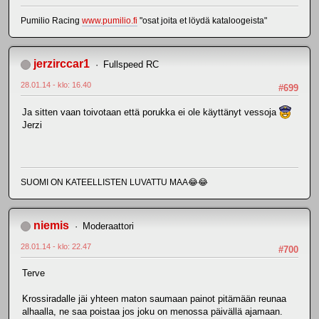
Pumilio Racing
www.pumilio.fi
"osat joita et löydä kataloogeista"
jerzirccar1
Fullspeed RC
28.01.14 - klo: 16.40
#699
Ja sitten vaan toivotaan että porukka ei ole käyttänyt vessoja
Jerzi
SUOMI ON KATEELLISTEN LUVATTU MAA😂😂
niemis
Moderaattori
28.01.14 - klo: 22.47
#700
Terve
Krossiradalle jäi yhteen maton saumaan painot pitämään reunaa
alhaalla, ne saa poistaa jos joku on menossa päivällä ajamaan.