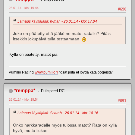
26.01.14 - klo: 19.44
#690
Lainaus käyttäjältä: p-man - 26.01.14 - klo: 17.04
Joko on päätetty että jääkö ne matot radalle? Pitäis
itsekkin jokupäivä tulla testaamaan
Kyllä on päätetty, matot jää
Pumilio Racing
www.pumilio.fi
"osat joita et löydä kataloogeista"
*remppa*
Fullspeed RC
26.01.14 - klo: 19.54
#691
Lainaus käyttäjältä: Scarab - 26.01.14 - klo: 18.16
Onko harkkaradalle myös tulossa matot? Rata on kyllä
hyvä, mutta liukas.