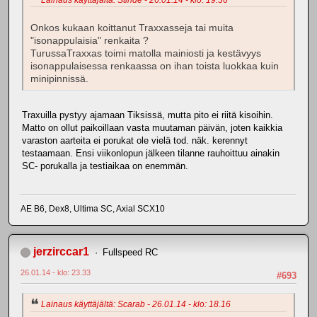
Onkos kukaan koittanut Traxxasseja tai muita
"isonappulaisia" renkaita ?
TurussaTraxxas toimi matolla mainiosti ja kestävyys
isonappulaisessa renkaassa on ihan toista luokkaa kuin
minipinnissä.
Traxuilla pystyy ajamaan Tiksissä, mutta pito ei riitä kisoihin.
Matto on ollut paikoillaan vasta muutaman päivän, joten kaikkia
varaston aarteita ei porukat ole vielä tod. näk. kerennyt
testaamaan. Ensi viikonlopun jälkeen tilanne rauhoittuu ainakin
SC- porukalla ja testiaikaa on enemmän.
AE B6, Dex8, Ultima SC, Axial SCX10
jerzirccar1
Fullspeed RC
26.01.14 - klo: 23.33
#693
Lainaus käyttäjältä: Scarab - 26.01.14 - klo: 18.16