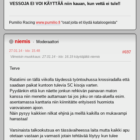
VESSOJA EI VOI KÄYTTÄÄ niin kauan, kun vettä ei tule!!
Pumilio Racing
www.pumilio.fi
"osat joita et löydä kataloogeista"
niemis
Moderaattori
27.01.14 - klo: 15.48
#697
Viimeisin muokkaus
: 27.01.14 - klo: 16.19 käyttäjältä niemis
Terve
Ratatiimi on tällä viikolla täydessä työntouhussa krossiradalla että
saadaan paikat kuntoon tulevia SC kisoja varten.
Pyydänkin että kun näette jonkun rehkivän painavan maton
kanssa niin menette auttamaan tai jos joku on rata-aluella esim.
asentamassa kanttaria niin kiinnitätte erityisesti huomiota
varovaiseen ajoon.
Näin pysyy kaikkien nilkat ehjinä ja meillä kaikilla on mukavampi
harrastaa!
Varsinaista talkookutsua en tässävaiheessa laita mutta kaikki apu
otetaan vastaan ja varmasti jotain tehtävää löytyy kun tulee