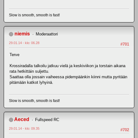
Slow is smooth, smooth is fast!
niemis
Moderaattori
29.01.14 - klo: 06.28
#701
Terve
Krossiradalla talkoilu jatkuu vielä ja keskiviikon ja torstain aikana
rata hetkittäin suljettu.
Saattaa olla jossain vaiheessa pidempäänkin kiinni mutta pyritään
pitämään katkot lyhyinä.
Slow is smooth, smooth is fast!
Aeced
Fullspeed RC
29.01.14 - klo: 09.35
#702