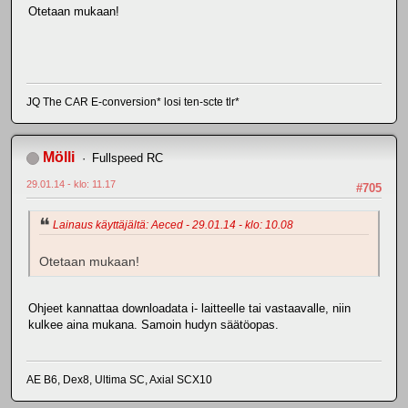
Otetaan mukaan!
JQ The CAR E-conversion* losi ten-scte tlr*
Mölli
Fullspeed RC
29.01.14 - klo: 11.17
#705
Lainaus käyttäjältä: Aeced - 29.01.14 - klo: 10.08
Otetaan mukaan!
Ohjeet kannattaa downloadata i- laitteelle tai vastaavalle, niin
kulkee aina mukana. Samoin hudyn säätöopas.
AE B6, Dex8, Ultima SC, Axial SCX10