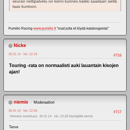
seuran nettipalvelu on kiinni kunnes kaikki saadaan siellä
taas kuntoon.
Pumilio Racing
www.pumilio.fi
"osat joita et löydä kataloogeista"
Nicke
30.01.14 - klo: 22.18
#716
Touring -rata on normaalisti auki lauantain kisojen
ajan!
niemis
Moderaattori
30.01.14 - klo: 22.58
#717
Viimeisin muokkaus
: 30.01.14 - klo: 23.28 käyttäjältä niemis
Terve