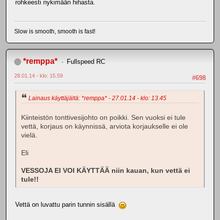
rohkeesti nykimään hihasta.
Slow is smooth, smooth is fast!
*remppa*
Fullspeed RC
28.01.14 - klo: 15.59
#698
Lainaus käyttäjältä: *remppa* - 27.01.14 - klo: 13.45
Kiinteistön tonttivesijohto on poikki. Sen vuoksi ei tule
vettä, korjaus on käynnissä, arviota korjaukselle ei ole
vielä.
Eli
VESSOJA EI VOI KÄYTTÄÄ niin kauan, kun vettä ei
tule!!
Vettä on luvattu parin tunnin sisällä