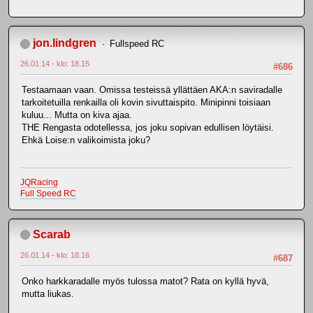
jon.lindgren
Fullspeed RC
26.01.14 - klo: 18.15
#686
Testaamaan vaan. Omissa testeissä yllättäen AKA:n saviradalle
tarkoitetuilla renkailla oli kovin sivuttaispito. Minipinni toisiaan
kuluu... Mutta on kiva ajaa.
THE Rengasta odotellessa, jos joku sopivan edullisen löytäisi.
Ehkä Loise:n valikoimista joku?
JQRacing
Full Speed RC
Scarab
26.01.14 - klo: 18.16
#687
Onko harkkaradalle myös tulossa matot? Rata on kyllä hyvä,
mutta liukas.