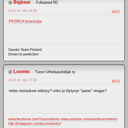
Bigbear
Fullspeed RC
21.01.14 - klo: 23.38
#671
PKSRCA krossirata
Sworkz Team Finland
Driven to perfection
Loomis
Turun Urheiluautoilijat ry
22.01.14 - klo: 17.36
#672
mites testaukset edistyy? onko jo löytynyt "paras" rengas?
www.facebook.com/Turunrckerho
www.youtube.com/user/turunrckerho
http://instagram.com/turunrckerho/