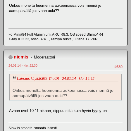
Onkos monelta huomenna aukeemassa vois mennä jo
aamupäivällä jos vaan auki??
Fg Mini#84 Full Aluminium, ARC R8.3, OS speed Shimo/ R4
X-ray X12 22, Asso B74.1, Tamiya rekka, Futaba T7 PXR
niemis
Moderaattori
24.01.14 - klo: 22.30
#680
Lainaus käyttäjältä: TheJR - 24.01.14 - klo: 14.45
Onkos monelta huomenna aukeemassa vois mennä jo
aamupäivällä jos vaan auki??
Avaan ovet 10-11 aikaan, riippuu siitä kuin hyvin tyyny on...
Slow is smooth, smooth is fast!