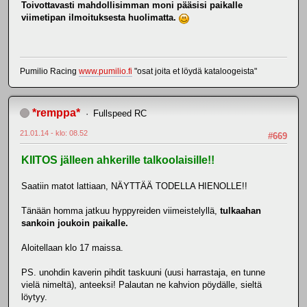
Toivottavasti mahdollisimman moni pääsisi paikalle
viimetipan ilmoituksesta huolimatta.
Pumilio Racing
www.pumilio.fi
"osat joita et löydä kataloogeista"
*remppa*
Fullspeed RC
21.01.14 - klo: 08.52
#669
KIITOS jälleen ahkerille talkoolaisille!!
Saatiin matot lattiaan, NÄYTTÄÄ TODELLA HIENOLLE!!
Tänään homma jatkuu hyppyreiden viimeistelyllä,
tulkaahan
sankoin joukoin paikalle.
Aloitellaan klo 17 maissa.
PS. unohdin kaverin pihdit taskuuni (uusi harrastaja, en tunne
vielä nimeltä), anteeksi! Palautan ne kahvion pöydälle, sieltä
löytyy.