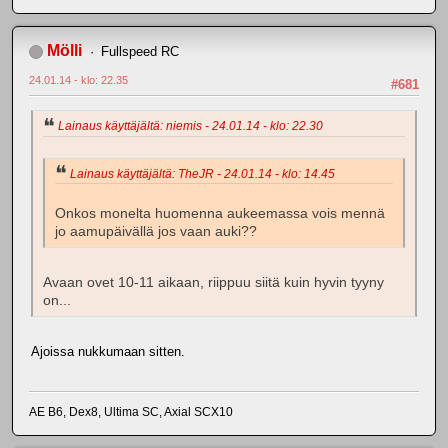
Mölli
Fullspeed RC
24.01.14 - klo: 22.35
#681
Lainaus käyttäjältä: niemis - 24.01.14 - klo: 22.30
Lainaus käyttäjältä: TheJR - 24.01.14 - klo: 14.45
Onkos monelta huomenna aukeemassa vois mennä
jo aamupäivällä jos vaan auki??
Avaan ovet 10-11 aikaan, riippuu siitä kuin hyvin tyyny
on...
Ajoissa nukkumaan sitten.
AE B6, Dex8, Ultima SC, Axial SCX10