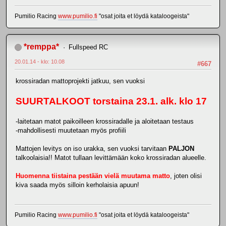
Pumilio Racing
www.pumilio.fi
"osat joita et löydä kataloogeista"
*remppa*
Fullspeed RC
20.01.14 - klo: 10.08
#667
krossiradan mattoprojekti jatkuu, sen vuoksi
SUURTALKOOT torstaina 23.1. alk. klo 17
-laitetaan matot paikoilleen krossiradalle ja aloitetaan testaus
-mahdollisesti muutetaan myös profiili
Mattojen levitys on iso urakka, sen vuoksi tarvitaan
PALJON
talkoolaisia!! Matot tullaan levittämään koko krossiradan alueelle.
Huomenna tiistaina pestään vielä muutama matto
, joten olisi
kiva saada myös silloin kerholaisia apuun!
Pumilio Racing
www.pumilio.fi
"osat joita et löydä kataloogeista"