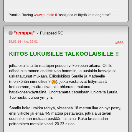
Pumilio Racing
www.pumilio.fi
"osat joita et löydä kataloogeista"
*remppa*
Fullspeed RC
19.01.14 - klo: 19.01
#666
KIITOS LUKUISILLE TALKOOLAISILLE !!
jotka osallistuitte mattojen pesuun viikonlopun aikana. Oli ilo
nähdä niin monen osallistuvan hommiin, ja uusiakin kasvoja oli
uskaltautunut mukaan. Erikoiskiitos Saralle ja Matheelle
(meniköhän nimi oikein?
), jotka vasta ovat liittymässä
kerhoomme, mutta olivat silti ahkerasti mukana
harjakoneenkäyttäjinä. Unohtamatta tietenkään junioreita Lauria,
Tuomasta, Juhoa ym ym.
Saatiin koko urakka tehtyä, yhteensä 18 mattorullaa on nyt pesty,
ensi viikolle jäi enää 4-5 mattoa pestäväksi, jotka alustavan
suunnitelman mukaan pestään tiistaina. Koko krossiradan
peittäminen matoilla vaatii 20-23 rullaa.