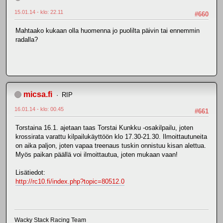
15.01.14 - klo: 22.11
#660
Mahtaako kukaan olla huomenna jo puolilta päivin tai ennemmin
radalla?
micsa.fi
RIP
16.01.14 - klo: 00.45
#661
Torstaina 16.1. ajetaan taas Torstai Kunkku -osakilpailu, joten
krossirata varattu kilpailukäyttöön klo 17.30-21.30. Ilmoittautuneita
on aika paljon, joten vapaa treenaus tuskin onnistuu kisan alettua.
Myös paikan päällä voi ilmoittautua, joten mukaan vaan!
Lisätiedot:
http://rc10.fi/index.php?topic=80512.0
Wacky Stack Racing Team