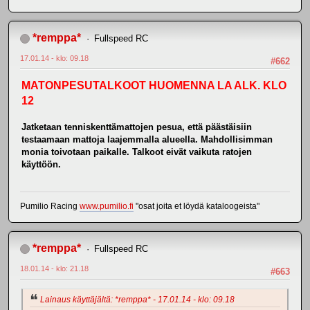
*remppa*
Fullspeed RC
17.01.14 - klo: 09.18
#662
MATONPESUTALKOOT HUOMENNA LA ALK. KLO
12
Jatketaan tenniskenttämattojen pesua, että päästäisiin
testaamaan mattoja laajemmalla alueella. Mahdollisimman
monia toivotaan paikalle. Talkoot eivät vaikuta ratojen
käyttöön.
Pumilio Racing
www.pumilio.fi
"osat joita et löydä kataloogeista"
*remppa*
Fullspeed RC
18.01.14 - klo: 21.18
#663
Lainaus käyttäjältä: *remppa* - 17.01.14 - klo: 09.18