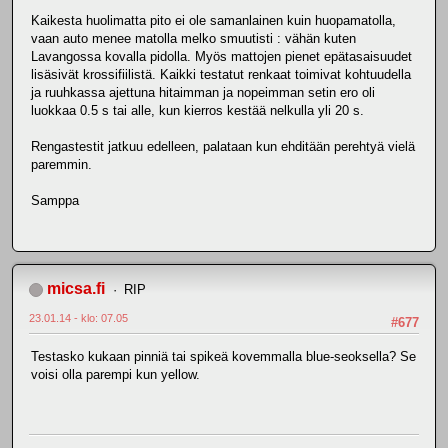
Kaikesta huolimatta pito ei ole samanlainen kuin huopamatolla,
vaan auto menee matolla melko smuutisti : vähän kuten
Lavangossa kovalla pidolla. Myös mattojen pienet epätasaisuudet
lisäsivät krossifiilistä. Kaikki testatut renkaat toimivat kohtuudella
ja ruuhkassa ajettuna hitaimman ja nopeimman setin ero oli
luokkaa 0.5 s tai alle, kun kierros kestää nelkulla yli 20 s.
Rengastestit jatkuu edelleen, palataan kun ehditään perehtyä vielä
paremmin.
Samppa
micsa.fi
RIP
23.01.14 - klo: 07.05
#677
Testasko kukaan pinniä tai spikeä kovemmalla blue-seoksella? Se
voisi olla parempi kun yellow.