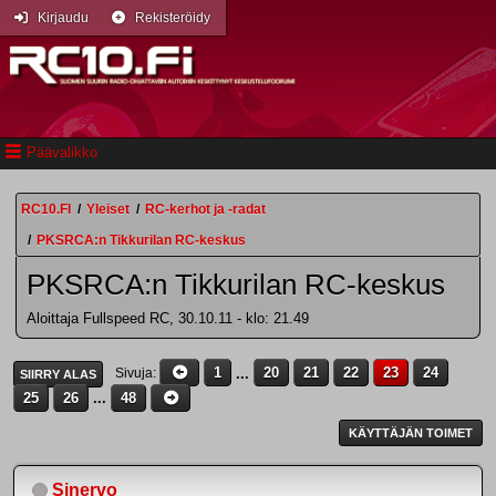
Kirjaudu
Rekisteröidy
Päävalikko
RC10.FI
/
Yleiset
/
RC-kerhot ja -radat
/
PKSRCA:n Tikkurilan RC-keskus
PKSRCA:n Tikkurilan RC-keskus
Aloittaja Fullspeed RC, 30.10.11 - klo: 21.49
1
...
20
21
22
23
24
Sivuja
SIIRRY ALAS
25
26
...
48
KÄYTTÄJÄN TOIMET
Sinervo