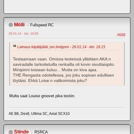
Mölli
Fullspeed RC
26.01.14 - klo: 19.05
#688
Lainaus käyttäjältä: jon.lindgren - 26.01.14 - klo: 18.15
Testaamaan vaan. Omissa testeissä yllättäen AKA:n
saviradalle tarkoitetuilla renkailla oli kovin sivuttaispito.
Minipinni toisiaan kuluu... Mutta on kiva ajaa.
THE Rengasta odotellessa, jos joku sopivan edullisen
löytäisi. Ehkä Loise:n valikoimista joku?
Multa saat Louise groovet pika testiin.
AE B6, Dex8, Ultima SC, Axial SCX10
Stinde
RSRCA