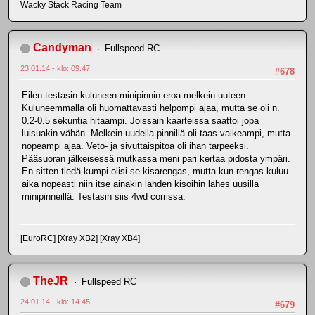
Wacky Stack Racing Team
Candyman
Fullspeed RC
23.01.14 - klo: 09.47
#678
Eilen testasin kuluneen minipinnin eroa melkein uuteen.
Kuluneemmalla oli huomattavasti helpompi ajaa, mutta se oli n.
0.2-0.5 sekuntia hitaampi. Joissain kaarteissa saattoi jopa
luisuakin vähän. Melkein uudella pinnillä oli taas vaikeampi, mutta
nopeampi ajaa. Veto- ja sivuttaispitoa oli ihan tarpeeksi.
Pääsuoran jälkeisessä mutkassa meni pari kertaa pidosta ympäri.
En sitten tiedä kumpi olisi se kisarengas, mutta kun rengas kuluu
aika nopeasti niin itse ainakin lähden kisoihin lähes uusilla
minipinneillä. Testasin siis 4wd corrissa.
[EuroRC] [Xray XB2] [Xray XB4]
TheJR
Fullspeed RC
24.01.14 - klo: 14.45
#679