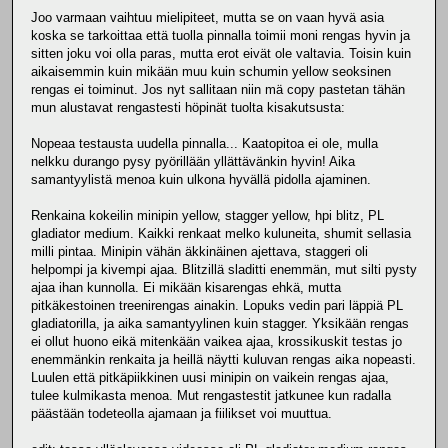
Joo varmaan vaihtuu mielipiteet, mutta se on vaan hyvä asia
koska se tarkoittaa että tuolla pinnalla toimii moni rengas hyvin ja
sitten joku voi olla paras, mutta erot eivät ole valtavia. Toisin kuin
aikaisemmin kuin mikään muu kuin schumin yellow seoksinen
rengas ei toiminut. Jos nyt sallitaan niin mä copy pastetan tähän
mun alustavat rengastesti höpinät tuolta kisakutsusta:
Nopeaa testausta uudella pinnalla... Kaatopitoa ei ole, mulla
nelkku durango pysy pyörillään yllättävänkin hyvin! Aika
samantyylistä menoa kuin ulkona hyvällä pidolla ajaminen.
Renkaina kokeilin minipin yellow, stagger yellow, hpi blitz, PL
gladiator medium. Kaikki renkaat melko kuluneita, shumit sellasia
milli pintaa. Minipin vähän äkkinäinen ajettava, staggeri oli
helpompi ja kivempi ajaa. Blitzillä sladitti enemmän, mut silti pysty
ajaa ihan kunnolla. Ei mikään kisarengas ehkä, mutta
pitkäkestoinen treenirengas ainakin. Lopuks vedin pari läppiä PL
gladiatorilla, ja aika samantyylinen kuin stagger. Yksikään rengas
ei ollut huono eikä mitenkään vaikea ajaa, krossikuskit testas jo
enemmänkin renkaita ja heillä näytti kuluvan rengas aika nopeasti.
Luulen että pitkäpiikkinen uusi minipin on vaikein rengas ajaa,
tulee kulmikasta menoa. Mut rengastestit jatkunee kun radalla
päästään todeteolla ajamaan ja fiilikset voi muuttua.