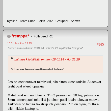
Kyosho - Team Orion - Tekin - AKA - Graupner - Sanwa
*remppa*
Fullspeed RC
18.01.14 - klo: 22.15
#665
Viimeisin muokkaus
: 18.01.14 - klo: 22.21 käyttäjältä *remppa*
Lainaus käyttäjältä: p-man - 18.01.14 - klo: 21.29
Mihin ne tenniskenttämatot tulee?
Jos ne osottautuvat toimiviksi, niin sitten krossiradalle. Alustavat
testit ovat olleet lupaavia.
Matot ovat erittain tukevia: 34m2 painaa noin 200kg, paksuus n.
8mm, toinen puoli tekstiiliä ja toinen puoli jotain tukevaa muovia.
Tarkoitus on laittaa tekstiilipuoli ylöspäin. Pito on hyvä, mutta ei
silti mikään kaatopito.