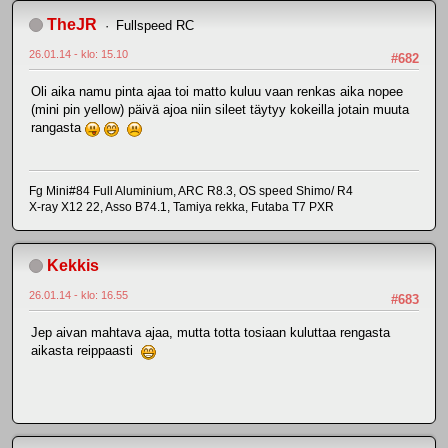
TheJR
Fullspeed RC
26.01.14 - klo: 15.10
#682
Oli aika namu pinta ajaa toi matto kuluu vaan renkas aika nopee
(mini pin yellow) päivä ajoa niin sileet täytyy kokeilla jotain muuta
rangasta
Fg Mini#84 Full Aluminium, ARC R8.3, OS speed Shimo/ R4
X-ray X12 22, Asso B74.1, Tamiya rekka, Futaba T7 PXR
Kekkis
26.01.14 - klo: 16.55
#683
Jep aivan mahtava ajaa, mutta totta tosiaan kuluttaa rengasta
aikasta reippaasti