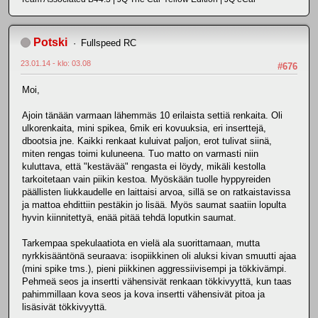
Potski
Fullspeed RC
23.01.14 - klo: 03.08
#676
Moi,
Ajoin tänään varmaan lähemmäs 10 erilaista settiä renkaita. Oli
ulkorenkaita, mini spikea, 6mik eri kovuuksia, eri inserttejä,
dbootsia jne. Kaikki renkaat kuluivat paljon, erot tulivat siinä,
miten rengas toimi kuluneena. Tuo matto on varmasti niin
kuluttava, että "kestävää" rengasta ei löydy, mikäli kestolla
tarkoitetaan vain piikin kestoa. Myöskään tuolle hyppyreiden
päällisten liukkaudelle en laittaisi arvoa, sillä se on ratkaistavissa
ja mattoa ehdittiin pestäkin jo lisää. Myös saumat saatiin lopulta
hyvin kiinnitettyä, enää pitää tehdä loputkin saumat.
Tarkempaa spekulaatiota en vielä ala suorittamaan, mutta
nyrkkisääntönä seuraava: isopiikkinen oli aluksi kivan smuutti ajaa
(mini spike tms.), pieni piikkinen aggressiivisempi ja tökkivämpi.
Pehmeä seos ja insertti vähensivät renkaan tökkivyyttä, kun taas
pahimmillaan kova seos ja kova insertti vähensivät pitoa ja
lisäsivät tökkivyyttä.