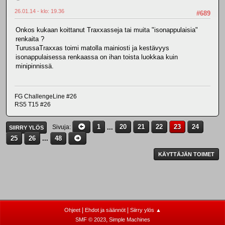
26.01.14 - klo: 19.36
#689
Onkos kukaan koittanut Traxxasseja tai muita "isonappulaisia"
renkaita ?
TurussaTraxxas toimi matolla mainiosti ja kestävyys
isonappulaisessa renkaassa on ihan toista luokkaa kuin
minipinnissä.
FG ChallengeLine #26
RS5 T15 #26
1
...
20
21
22
23
24
Sivuja
SIIRRY YLÖS
25
26
...
48
KÄYTTÄJÄN TOIMET
|
|
Ohjeet
Ehdot ja säännöt
Siirry ylös ▲
,
SMF © 2023
Simple Machines