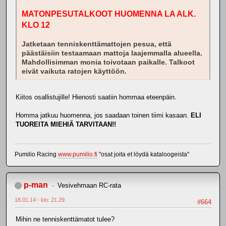
MATONPESUTALKOOT HUOMENNA LA ALK.
KLO 12
Jatketaan tenniskenttämattojen pesua, että
päästäisiin testaamaan mattoja laajemmalla alueella.
Mahdollisimman monia toivotaan paikalle. Talkoot
eivät vaikuta ratojen käyttöön.
Kiitos osallistujille! Hienosti saatiin hommaa eteenpäin.
Homma jatkuu huomenna, jos saadaan toinen tiimi kasaan.
ELI
TUOREITA MIEHIÄ TARVITAAN!!
Pumilio Racing
www.pumilio.fi
"osat joita et löydä kataloogeista"
p-man
Vesivehmaan RC-rata
18.01.14 - klo: 21.29
#664
Mihin ne tenniskenttämatot tulee?