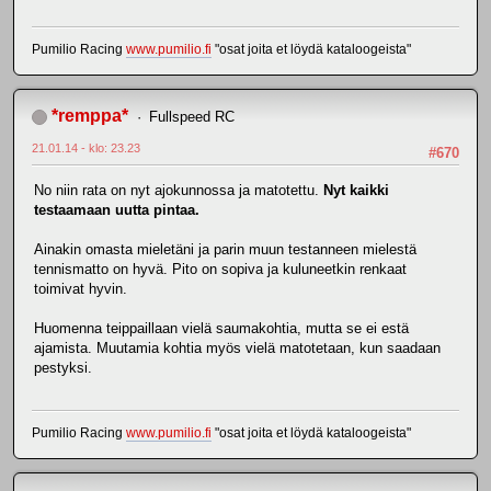
Pumilio Racing
www.pumilio.fi
"osat joita et löydä kataloogeista"
*remppa*
Fullspeed RC
21.01.14 - klo: 23.23
#670
No niin rata on nyt ajokunnossa ja matotettu.
Nyt kaikki
testaamaan uutta pintaa.
Ainakin omasta mieletäni ja parin muun testanneen mielestä
tennismatto on hyvä. Pito on sopiva ja kuluneetkin renkaat
toimivat hyvin.
Huomenna teippaillaan vielä saumakohtia, mutta se ei estä
ajamista. Muutamia kohtia myös vielä matotetaan, kun saadaan
pestyksi.
Pumilio Racing
www.pumilio.fi
"osat joita et löydä kataloogeista"