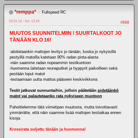
*remppa*
Fullspeed RC
20.01.14 - klo: 13.24
#668
MUUTOS SUUNNITELMIIN ! SUURTALKOOT JO
TÄNÄÄN KLO 16!
-aloitetaankin mattojen levitys jo tänään, koska jo nykyisillä
pestyillä matoilla katetaan 90% radan pinta-alasta
-näin saamme radan nopeammin testikuntoon
-huomenna laitetaan reunaputket ja hyppyrit paikoilleen sekä
pestään loput matot
-testaamaan uutta mattoa pääseen keskiviikkona
Testit jatkuvat sunnuntaihin, jolloin päätetään
pidetäänkö
matot vai palautetaanko rata nykyiseen muotoon
Pahoittelemme tätä viimetipan muutosta, mutta toivottavasti
ymmärrätte, että näin saamme lisää mattojen testiaikaa ennen
kisoja.
Krossirata suljettu tänään ja huomenna!