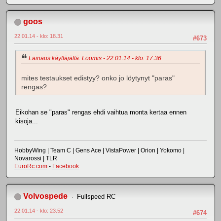
goos
22.01.14 - klo: 18.31
#673
Lainaus käyttäjältä: Loomis - 22.01.14 - klo: 17.36
mites testaukset edistyy? onko jo löytynyt "paras"
rengas?
Eikohan se "paras" rengas ehdi vaihtua monta kertaa ennen
kisoja...
HobbyWing | Team C | Gens Ace | VistaPower | Orion | Yokomo |
Novarossi | TLR
EuroRc.com
-
Facebook
Volvospede
Fullspeed RC
22.01.14 - klo: 23.52
#674