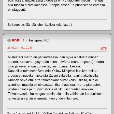
edit: tossa ylläolevassa videossa oli PL gladiator medium rengas
alla tuossa sinivalkoisessa "koppiautossa" ja punaisessa corrissa
oli staggerit.
Se kauppias älähtää johon kalikka kalahtaa! :-)
antti_r
Fullspeed RC
23.01.14 - klo: 01.38
#675
Mielestäni matto on periaatteessa ihan hyvä ajoalusta (kuhan
saumat rupeavat pysymään kiinni, eivätkä reunat repsota), mutta
joku järkevä rengas tonne täytyisi tosiaan keksiä.
Kaakelilla toimineet Schumin Yellow Minipinin kuluivat nelkku
crossissa puoliksi ajetuista täysin slikseiksi parilla akullisella.
Kunhan sekä etu- että takarenkaat olivat kaikki sileitä, niin oli
ajaminen matolla oli oikeastaan ihan hauskaa, mutta pito esim.
pöytien päällä ja muovimatoilla oli liki luistinradan luokkaa.
Toivottavasti joku rengas toimisi alustalla vähintään kohtuullisesti
ja kestäisi vähän enemmän kun yhden illan ajot.
Team Associated B44.3 | JQ The Car Yellow Edition | JQ eCar