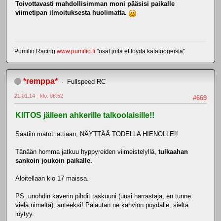
Toivottavasti mahdollisimman moni pääsisi paikalle
viimetipan ilmoituksesta huolimatta.
Pumilio Racing
www.pumilio.fi
"osat joita et löydä kataloogeista"
*remppa*
Fullspeed RC
21.01.14 - klo: 08.52
#669
KIITOS jälleen ahkerille talkoolaisille!!
Saatiin matot lattiaan, NÄYTTÄÄ TODELLA HIENOLLE!!
Tänään homma jatkuu hyppyreiden viimeistelyllä,
tulkaahan
sankoin joukoin paikalle.
Aloitellaan klo 17 maissa.
PS. unohdin kaverin pihdit taskuuni (uusi harrastaja, en tunne
vielä nimeltä), anteeksi! Palautan ne kahvion pöydälle, sieltä
löytyy.