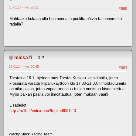
15.01.14 - klo: 22.11
#660
Mahtaako kukaan olla huomenna jo puolilta päivin tai ennemmin
radalla?
micsa.fi
RIP
16.01.14 - klo: 00.45
#661
Torstaina 16.1. ajetaan taas Torstai Kunkku -osakilpailu, joten
krossirata varattu kilpailukäyttöön klo 17.30-21.30. Ilmoittautuneita
on aika paljon, joten vapaa treenaus tuskin onnistuu kisan alettua.
Myös paikan päällä voi ilmoittautua, joten mukaan vaan!
Lisätiedot:
http://rc10.fi/index.php?topic=80512.0
Wacky Stack Racing Team