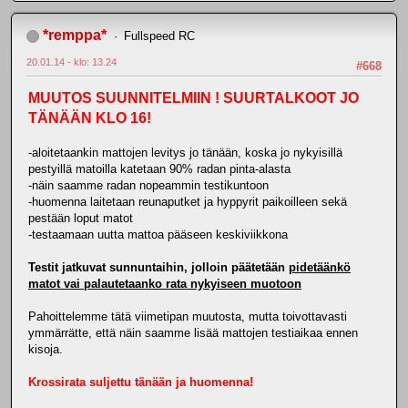
*remppa*
Fullspeed RC
20.01.14 - klo: 13.24
#668
MUUTOS SUUNNITELMIIN ! SUURTALKOOT JO
TÄNÄÄN KLO 16!
-aloitetaankin mattojen levitys jo tänään, koska jo nykyisillä
pestyillä matoilla katetaan 90% radan pinta-alasta
-näin saamme radan nopeammin testikuntoon
-huomenna laitetaan reunaputket ja hyppyrit paikoilleen sekä
pestään loput matot
-testaamaan uutta mattoa pääseen keskiviikkona
Testit jatkuvat sunnuntaihin, jolloin päätetään
pidetäänkö
matot vai palautetaanko rata nykyiseen muotoon
Pahoittelemme tätä viimetipan muutosta, mutta toivottavasti
ymmärrätte, että näin saamme lisää mattojen testiaikaa ennen
kisoja.
Krossirata suljettu tänään ja huomenna!