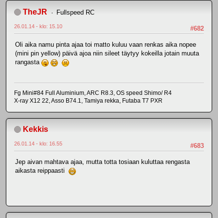
TheJR
Fullspeed RC
26.01.14 - klo: 15.10
#682
Oli aika namu pinta ajaa toi matto kuluu vaan renkas aika nopee
(mini pin yellow) päivä ajoa niin sileet täytyy kokeilla jotain muuta
rangasta
Fg Mini#84 Full Aluminium, ARC R8.3, OS speed Shimo/ R4
X-ray X12 22, Asso B74.1, Tamiya rekka, Futaba T7 PXR
Kekkis
26.01.14 - klo: 16.55
#683
Jep aivan mahtava ajaa, mutta totta tosiaan kuluttaa rengasta
aikasta reippaasti