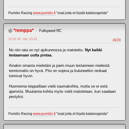
Pumilio Racing
www.pumilio.fi
"osat joita et löydä kataloogeista"
*remppa*
Fullspeed RC
21.01.14 - klo: 23.23
#670
No niin rata on nyt ajokunnossa ja matotettu.
Nyt kaikki
testaamaan uutta pintaa.
Ainakin omasta mieletäni ja parin muun testanneen mielestä
tennismatto on hyvä. Pito on sopiva ja kuluneetkin renkaat
toimivat hyvin.
Huomenna teippaillaan vielä saumakohtia, mutta se ei estä
ajamista. Muutamia kohtia myös vielä matotetaan, kun saadaan
pestyksi.
Pumilio Racing
www.pumilio.fi
"osat joita et löydä kataloogeista"