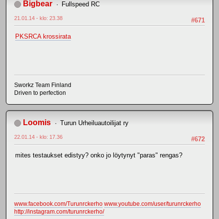
Bigbear
Fullspeed RC
21.01.14 - klo: 23.38
#671
PKSRCA krossirata
Sworkz Team Finland
Driven to perfection
Loomis
Turun Urheiluautoilijat ry
22.01.14 - klo: 17.36
#672
mites testaukset edistyy? onko jo löytynyt "paras" rengas?
www.facebook.com/Turunrckerho
www.youtube.com/user/turunrckerho
http://instagram.com/turunrckerho/