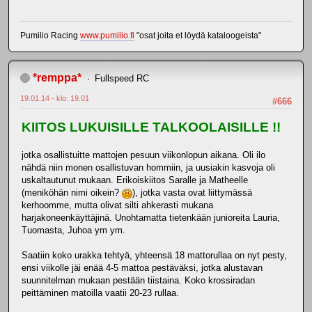
Pumilio Racing
www.pumilio.fi
"osat joita et löydä kataloogeista"
*remppa*
Fullspeed RC
19.01.14 - klo: 19.01
#666
KIITOS LUKUISILLE TALKOOLAISILLE !!
jotka osallistuitte mattojen pesuun viikonlopun aikana. Oli ilo
nähdä niin monen osallistuvan hommiin, ja uusiakin kasvoja oli
uskaltautunut mukaan. Erikoiskiitos Saralle ja Matheelle
(meniköhän nimi oikein?
), jotka vasta ovat liittymässä
kerhoomme, mutta olivat silti ahkerasti mukana
harjakoneenkäyttäjinä. Unohtamatta tietenkään junioreita Lauria,
Tuomasta, Juhoa ym ym.
Saatiin koko urakka tehtyä, yhteensä 18 mattorullaa on nyt pesty,
ensi viikolle jäi enää 4-5 mattoa pestäväksi, jotka alustavan
suunnitelman mukaan pestään tiistaina. Koko krossiradan
peittäminen matoilla vaatii 20-23 rullaa.