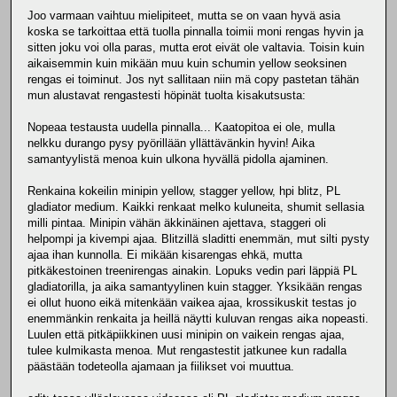
Joo varmaan vaihtuu mielipiteet, mutta se on vaan hyvä asia
koska se tarkoittaa että tuolla pinnalla toimii moni rengas hyvin ja
sitten joku voi olla paras, mutta erot eivät ole valtavia. Toisin kuin
aikaisemmin kuin mikään muu kuin schumin yellow seoksinen
rengas ei toiminut. Jos nyt sallitaan niin mä copy pastetan tähän
mun alustavat rengastesti höpinät tuolta kisakutsusta:
Nopeaa testausta uudella pinnalla... Kaatopitoa ei ole, mulla
nelkku durango pysy pyörillään yllättävänkin hyvin! Aika
samantyylistä menoa kuin ulkona hyvällä pidolla ajaminen.
Renkaina kokeilin minipin yellow, stagger yellow, hpi blitz, PL
gladiator medium. Kaikki renkaat melko kuluneita, shumit sellasia
milli pintaa. Minipin vähän äkkinäinen ajettava, staggeri oli
helpompi ja kivempi ajaa. Blitzillä sladitti enemmän, mut silti pysty
ajaa ihan kunnolla. Ei mikään kisarengas ehkä, mutta
pitkäkestoinen treenirengas ainakin. Lopuks vedin pari läppiä PL
gladiatorilla, ja aika samantyylinen kuin stagger. Yksikään rengas
ei ollut huono eikä mitenkään vaikea ajaa, krossikuskit testas jo
enemmänkin renkaita ja heillä näytti kuluvan rengas aika nopeasti.
Luulen että pitkäpiikkinen uusi minipin on vaikein rengas ajaa,
tulee kulmikasta menoa. Mut rengastestit jatkunee kun radalla
päästään todeteolla ajamaan ja fiilikset voi muuttua.