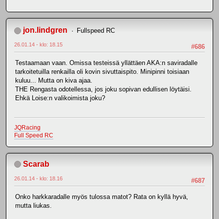
jon.lindgren
Fullspeed RC
26.01.14 - klo: 18.15
#686
Testaamaan vaan. Omissa testeissä yllättäen AKA:n saviradalle
tarkoitetuilla renkailla oli kovin sivuttaispito. Minipinni toisiaan
kuluu... Mutta on kiva ajaa.
THE Rengasta odotellessa, jos joku sopivan edullisen löytäisi.
Ehkä Loise:n valikoimista joku?
JQRacing
Full Speed RC
Scarab
26.01.14 - klo: 18.16
#687
Onko harkkaradalle myös tulossa matot? Rata on kyllä hyvä,
mutta liukas.