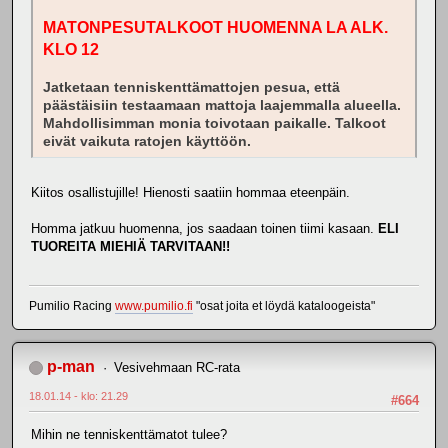
MATONPESUTALKOOT HUOMENNA LA ALK.
KLO 12
Jatketaan tenniskenttämattojen pesua, että
päästäisiin testaamaan mattoja laajemmalla alueella.
Mahdollisimman monia toivotaan paikalle. Talkoot
eivät vaikuta ratojen käyttöön.
Kiitos osallistujille! Hienosti saatiin hommaa eteenpäin.
Homma jatkuu huomenna, jos saadaan toinen tiimi kasaan.
ELI
TUOREITA MIEHIÄ TARVITAAN!!
Pumilio Racing
www.pumilio.fi
"osat joita et löydä kataloogeista"
p-man
Vesivehmaan RC-rata
18.01.14 - klo: 21.29
#664
Mihin ne tenniskenttämatot tulee?