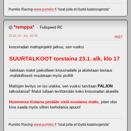
Pumilio Racing
www.pumilio.fi
"osat joita et löydä kataloogeista"
*remppa*
Fullspeed RC
20.01.14 - klo: 10.08
#667
krossiradan mattoprojekti jatkuu, sen vuoksi
SUURTALKOOT torstaina 23.1. alk. klo 17
-laitetaan matot paikoilleen krossiradalle ja aloitetaan testaus
-mahdollisesti muutetaan myös profiili
Mattojen levitys on iso urakka, sen vuoksi tarvitaan
PALJON
talkoolaisia!! Matot tullaan levittämään koko krossiradan alueelle.
Huomenna tiistaina pestään vielä muutama matto
, joten olisi
kiva saada myös silloin kerholaisia apuun!
Pumilio Racing
www.pumilio.fi
"osat joita et löydä kataloogeista"