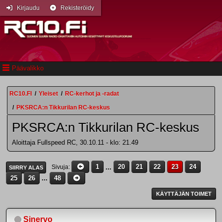
Kirjaudu
Rekisteröidy
Päävalikko
RC10.FI
/
Yleiset
/
RC-kerhot ja -radat
/
PKSRCA:n Tikkurilan RC-keskus
PKSRCA:n Tikkurilan RC-keskus
Aloittaja Fullspeed RC, 30.10.11 - klo: 21.49
1
...
20
21
22
23
24
Sivuja
SIIRRY ALAS
25
26
...
48
KÄYTTÄJÄN TOIMET
Sinervo