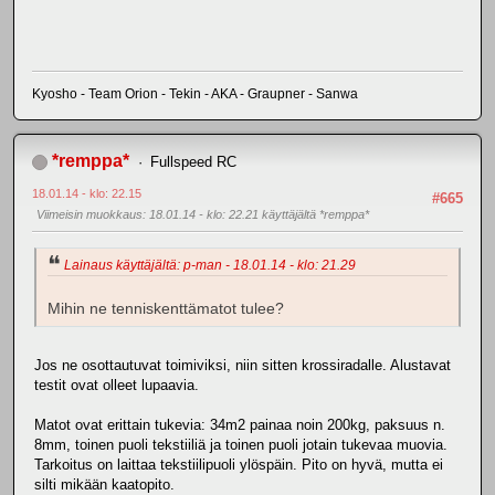
Kyosho - Team Orion - Tekin - AKA - Graupner - Sanwa
*remppa*
Fullspeed RC
18.01.14 - klo: 22.15
#665
Viimeisin muokkaus
: 18.01.14 - klo: 22.21 käyttäjältä *remppa*
Lainaus käyttäjältä: p-man - 18.01.14 - klo: 21.29
Mihin ne tenniskenttämatot tulee?
Jos ne osottautuvat toimiviksi, niin sitten krossiradalle. Alustavat
testit ovat olleet lupaavia.
Matot ovat erittain tukevia: 34m2 painaa noin 200kg, paksuus n.
8mm, toinen puoli tekstiiliä ja toinen puoli jotain tukevaa muovia.
Tarkoitus on laittaa tekstiilipuoli ylöspäin. Pito on hyvä, mutta ei
silti mikään kaatopito.