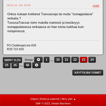
26.01.14 - klo: 19.36
#689
Onkos kukaan koittanut Traxxasseja tai muita "isonappulaisia"
renkaita ?
TurussaTraxxas toimi matolla mainiosti ja kestävyys
isonappulaisessa renkaassa on ihan toista luokkaa kuin
minipinnissä.
FG ChallengeLine #26
RS5 T15 #26
1
...
20
21
22
23
24
Sivuja
SIIRRY YLÖS
25
26
...
48
KÄYTTÄJÄN TOIMET
|
|
Ohjeet
Ehdot ja säännöt
Siirry ylös ▲
,
SMF © 2023
Simple Machines