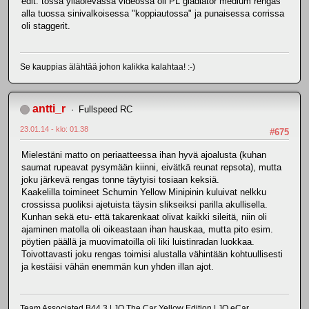
edit: tossa ylläolevassa videossa oli PL gladiator medium rengas
alla tuossa sinivalkoisessa "koppiautossa" ja punaisessa corrissa
oli staggerit.
Se kauppias älähtää johon kalikka kalahtaa! :-)
antti_r
Fullspeed RC
23.01.14 - klo: 01.38
#675
Mielestäni matto on periaatteessa ihan hyvä ajoalusta (kuhan
saumat rupeavat pysymään kiinni, eivätkä reunat repsota), mutta
joku järkevä rengas tonne täytyisi tosiaan keksiä.
Kaakelilla toimineet Schumin Yellow Minipinin kuluivat nelkku
crossissa puoliksi ajetuista täysin slikseiksi parilla akullisella.
Kunhan sekä etu- että takarenkaat olivat kaikki sileitä, niin oli
ajaminen matolla oli oikeastaan ihan hauskaa, mutta pito esim.
pöytien päällä ja muovimatoilla oli liki luistinradan luokkaa.
Toivottavasti joku rengas toimisi alustalla vähintään kohtuullisesti
ja kestäisi vähän enemmän kun yhden illan ajot.
Team Associated B44.3 | JQ The Car Yellow Edition | JQ eCar