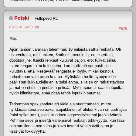
Potski
Fullspeed RC
23.01.14 - klo: 03.08
#676
Moi,
Ajoin tänään varmaan lähemmäs 10 erilaista settiä renkaita. Oli
ulkorenkaita, mini spikea, 6mik eri kovuuksia, eri inserttejä,
dbootsia jne. Kaikki renkaat kuluivat paljon, erot tulivat siinä,
miten rengas toimi kuluneena. Tuo matto on varmasti niin
kuluttava, että "kestävää" rengasta ei löydy, mikäli kestolla
tarkoitetaan vain piikin kestoa. Myöskään tuolle hyppyreiden
päällisten liukkaudelle en laittaisi arvoa, sillä se on ratkaistavissa
ja mattoa ehdittiin pestäkin jo lisää. Myös saumat saatiin lopulta
hyvin kiinnitettyä, enää pitää tehdä loputkin saumat.
Tarkempaa spekulaatiota en vielä ala suorittamaan, mutta
nyrkkisääntönä seuraava: isopiikkinen oli aluksi kivan smuutti ajaa
(mini spike tms.), pieni piikkinen aggressiivisempi ja tökkivämpi.
Pehmeä seos ja insertti vähensivät renkaan tökkivyyttä, kun taas
pahimmillaan kova seos ja kova insertti vähensivät pitoa ja
lisäsivät tökkivyyttä.