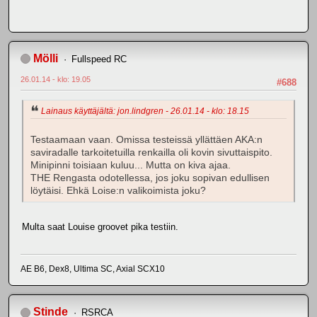
Mölli
Fullspeed RC
26.01.14 - klo: 19.05
#688
Lainaus käyttäjältä: jon.lindgren - 26.01.14 - klo: 18.15
Testaamaan vaan. Omissa testeissä yllättäen AKA:n
saviradalle tarkoitetuilla renkailla oli kovin sivuttaispito.
Minipinni toisiaan kuluu... Mutta on kiva ajaa.
THE Rengasta odotellessa, jos joku sopivan edullisen
löytäisi. Ehkä Loise:n valikoimista joku?
Multa saat Louise groovet pika testiin.
AE B6, Dex8, Ultima SC, Axial SCX10
Stinde
RSRCA