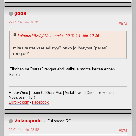
goos
22.01.14 - klo: 18.31
#673
Lainaus käyttäjältä: Loomis - 22.01.14 - klo: 17.36
mites testaukset edistyy? onko jo löytynyt "paras"
rengas?
Eikohan se "paras" rengas ehdi vaihtua monta kertaa ennen
kisoja...
HobbyWing | Team C | Gens Ace | VistaPower | Orion | Yokomo |
Novarossi | TLR
EuroRc.com
-
Facebook
Volvospede
Fullspeed RC
22.01.14 - klo: 23.52
#674