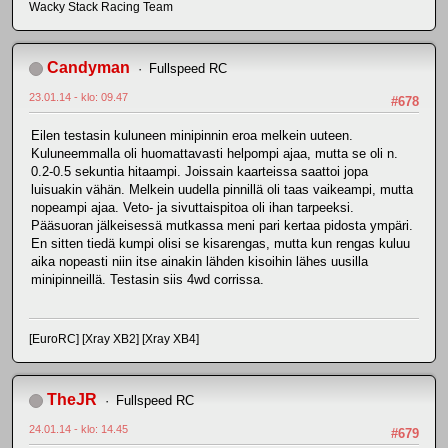
Wacky Stack Racing Team
Candyman
Fullspeed RC
23.01.14 - klo: 09.47
#678
Eilen testasin kuluneen minipinnin eroa melkein uuteen.
Kuluneemmalla oli huomattavasti helpompi ajaa, mutta se oli n.
0.2-0.5 sekuntia hitaampi. Joissain kaarteissa saattoi jopa
luisuakin vähän. Melkein uudella pinnillä oli taas vaikeampi, mutta
nopeampi ajaa. Veto- ja sivuttaispitoa oli ihan tarpeeksi.
Pääsuoran jälkeisessä mutkassa meni pari kertaa pidosta ympäri.
En sitten tiedä kumpi olisi se kisarengas, mutta kun rengas kuluu
aika nopeasti niin itse ainakin lähden kisoihin lähes uusilla
minipinneillä. Testasin siis 4wd corrissa.
[EuroRC] [Xray XB2] [Xray XB4]
TheJR
Fullspeed RC
24.01.14 - klo: 14.45
#679