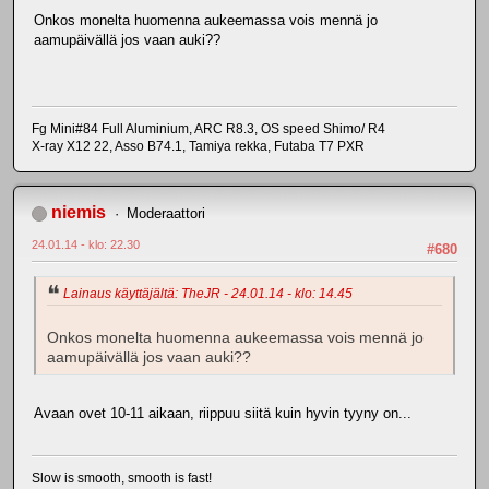
Onkos monelta huomenna aukeemassa vois mennä jo
aamupäivällä jos vaan auki??
Fg Mini#84 Full Aluminium, ARC R8.3, OS speed Shimo/ R4
X-ray X12 22, Asso B74.1, Tamiya rekka, Futaba T7 PXR
niemis
Moderaattori
24.01.14 - klo: 22.30
#680
Lainaus käyttäjältä: TheJR - 24.01.14 - klo: 14.45
Onkos monelta huomenna aukeemassa vois mennä jo
aamupäivällä jos vaan auki??
Avaan ovet 10-11 aikaan, riippuu siitä kuin hyvin tyyny on...
Slow is smooth, smooth is fast!