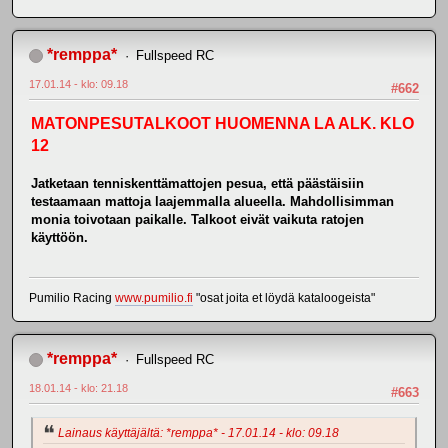
*remppa*
Fullspeed RC
17.01.14 - klo: 09.18
#662
MATONPESUTALKOOT HUOMENNA LA ALK. KLO
12
Jatketaan tenniskenttämattojen pesua, että päästäisiin
testaamaan mattoja laajemmalla alueella. Mahdollisimman
monia toivotaan paikalle. Talkoot eivät vaikuta ratojen
käyttöön.
Pumilio Racing
www.pumilio.fi
"osat joita et löydä kataloogeista"
*remppa*
Fullspeed RC
18.01.14 - klo: 21.18
#663
Lainaus käyttäjältä: *remppa* - 17.01.14 - klo: 09.18