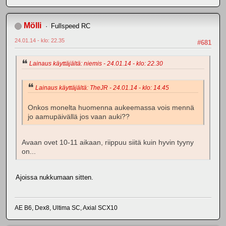
Mölli
Fullspeed RC
24.01.14 - klo: 22.35
#681
Lainaus käyttäjältä: niemis - 24.01.14 - klo: 22.30
Lainaus käyttäjältä: TheJR - 24.01.14 - klo: 14.45
Onkos monelta huomenna aukeemassa vois mennä
jo aamupäivällä jos vaan auki??
Avaan ovet 10-11 aikaan, riippuu siitä kuin hyvin tyyny
on...
Ajoissa nukkumaan sitten.
AE B6, Dex8, Ultima SC, Axial SCX10