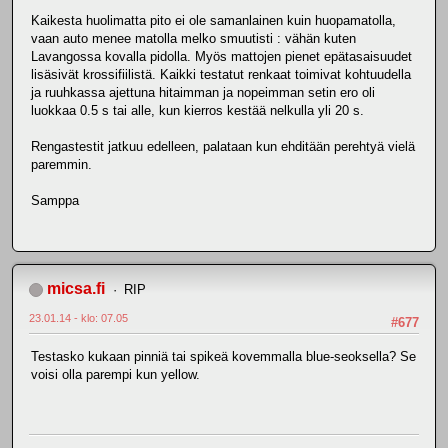
Kaikesta huolimatta pito ei ole samanlainen kuin huopamatolla,
vaan auto menee matolla melko smuutisti : vähän kuten
Lavangossa kovalla pidolla. Myös mattojen pienet epätasaisuudet
lisäsivät krossifiilistä. Kaikki testatut renkaat toimivat kohtuudella
ja ruuhkassa ajettuna hitaimman ja nopeimman setin ero oli
luokkaa 0.5 s tai alle, kun kierros kestää nelkulla yli 20 s.
Rengastestit jatkuu edelleen, palataan kun ehditään perehtyä vielä
paremmin.
Samppa
micsa.fi
RIP
23.01.14 - klo: 07.05
#677
Testasko kukaan pinniä tai spikeä kovemmalla blue-seoksella? Se
voisi olla parempi kun yellow.