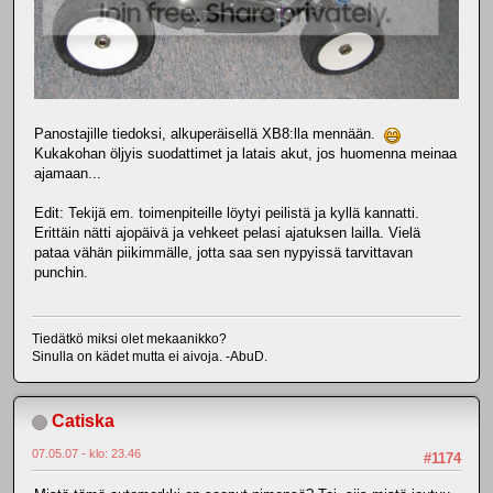
Panostajille tiedoksi, alkuperäisellä XB8:lla mennään.
Kukakohan öljyis suodattimet ja latais akut, jos huomenna meinaa
ajamaan...
Edit: Tekijä em. toimenpiteille löytyi peilistä ja kyllä kannatti.
Erittäin nätti ajopäivä ja vehkeet pelasi ajatuksen lailla. Vielä
pataa vähän piikimmälle, jotta saa sen nypyissä tarvittavan
punchin.
Tiedätkö miksi olet mekaanikko?
Sinulla on kädet mutta ei aivoja. -AbuD.
Catiska
07.05.07 - klo: 23.46
#1174