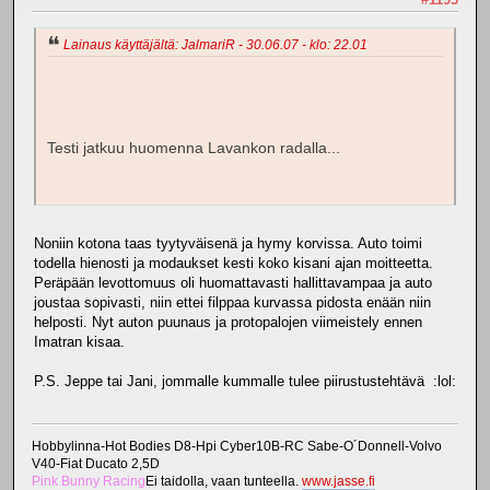
Lainaus käyttäjältä: JalmariR - 30.06.07 - klo: 22.01
Testi jatkuu huomenna Lavankon radalla...
Noniin kotona taas tyytyväisenä ja hymy korvissa. Auto toimi
todella hienosti ja modaukset kesti koko kisani ajan moitteetta.
Peräpään levottomuus oli huomattavasti hallittavampaa ja auto
joustaa sopivasti, niin ettei filppaa kurvassa pidosta enään niin
helposti. Nyt auton puunaus ja protopalojen viimeistely ennen
Imatran kisaa.
P.S. Jeppe tai Jani, jommalle kummalle tulee piirustustehtävä :lol:
Hobbylinna-Hot Bodies D8-Hpi Cyber10B-RC Sabe-O´Donnell-Volvo
V40-Fiat Ducato 2,5D
Pink Bunny Racing
Ei taidolla, vaan tunteella.
www.jasse.fi