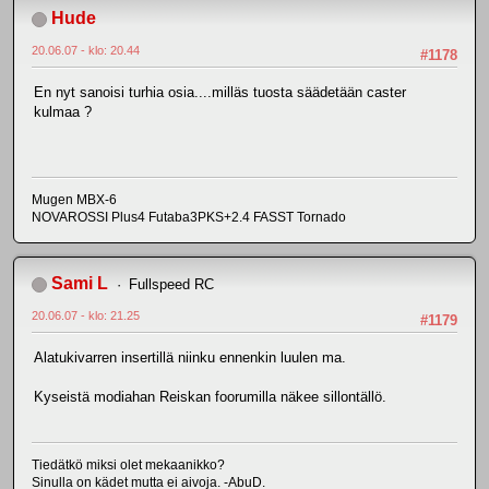
Hude
20.06.07 - klo: 20.44
#1178
En nyt sanoisi turhia osia....milläs tuosta säädetään caster
kulmaa ?
Mugen MBX-6
NOVAROSSI Plus4 Futaba3PKS+2.4 FASST Tornado
Sami L
Fullspeed RC
20.06.07 - klo: 21.25
#1179
Alatukivarren insertillä niinku ennenkin luulen ma.
Kyseistä modiahan Reiskan foorumilla näkee sillontällö.
Tiedätkö miksi olet mekaanikko?
Sinulla on kädet mutta ei aivoja. -AbuD.