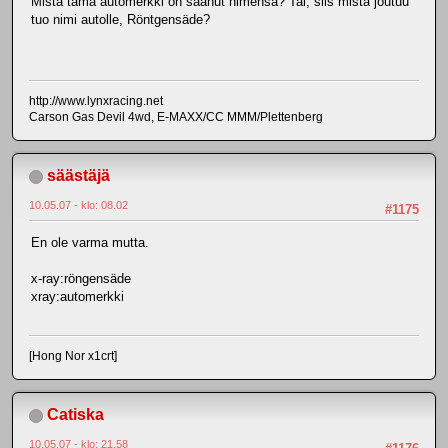
Mistä tämä automerkki on saanut nimensä? Tai, siis mistä joutuu
tuo nimi autolle, Röntgensäde?
http://www.lynxracing.net
Carson Gas Devil 4wd, E-MAXX/CC MMM/Plettenberg
säästäjä
10.05.07 - klo: 08.02
#1175
En ole varma mutta.
x-ray:röngensäde
xray:automerkki
[Hong Nor x1crt]
Catiska
10.05.07 - klo: 21.58