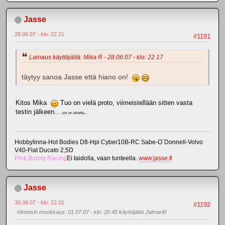
Jasse
28.06.07 - klo: 22.21
#1191
Lainaus käyttäjältä: Mika R - 28.06.07 - klo: 22.17
täytyy sanoa Jasse että hiano on!
Kitos Mika
Tuo on vielä proto, viimeistellään sitten vasta
testin jälkeen...
jos on aihetta...
Hobbylinna-Hot Bodies D8-Hpi Cyber10B-RC Sabe-O´Donnell-Volvo
V40-Fiat Ducato 2,5D
Pink Bunny Racing
Ei taidolla, vaan tunteella.
www.jasse.fi
Jasse
30.06.07 - klo: 22.01
#1192
Viimeisin muokkaus
: 01.07.07 - klo: 20.45 käyttäjältä JalmariR