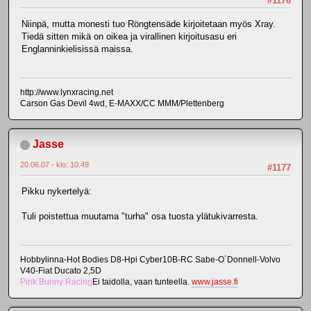
#1176
Niinpä, mutta monesti tuo Röngtensäde kirjoitetaan myös Xray.
Tiedä sitten mikä on oikea ja virallinen kirjoitusasu eri
Englanninkielisissä maissa.
http://www.lynxracing.net
Carson Gas Devil 4wd, E-MAXX/CC MMM/Plettenberg
Jasse
20.06.07 - klo: 10.49
#1177
Pikku nykertelyä:
Tuli poistettua muutama "turha" osa tuosta ylätukivarresta.
Hobbylinna-Hot Bodies D8-Hpi Cyber10B-RC Sabe-O´Donnell-Volvo
V40-Fiat Ducato 2,5D
Pink Bunny Racing
Ei taidolla, vaan tunteella.
www.jasse.fi