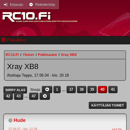
Kirjaudu
Rekisteröidy
Päävalikko
RC10.FI
/
Yleiset
/
Polttisautot
/
Xray XB8
Xray XB8
Aloittaja Teppo, 17.06.04 - klo: 20.18
1
...
37
38
39
40
41
Sivuja
SIIRRY ALAS
42
43
...
47
KÄYTTÄJÄN TOIMET
Hude
27.04.07 - klo: 12.28