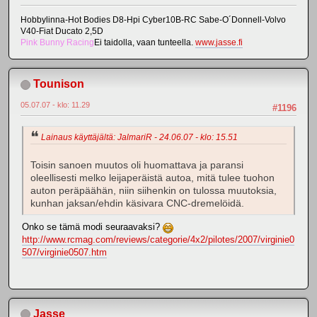
Hobbylinna-Hot Bodies D8-Hpi Cyber10B-RC Sabe-O´Donnell-Volvo
V40-Fiat Ducato 2,5D
Pink Bunny Racing
Ei taidolla, vaan tunteella.
www.jasse.fi
Tounison
05.07.07 - klo: 11.29
#1196
Lainaus käyttäjältä: JalmariR - 24.06.07 - klo: 15.51
Toisin sanoen muutos oli huomattava ja paransi
oleellisesti melko leijaperäistä autoa, mitä tulee tuohon
auton peräpäähän, niin siihenkin on tulossa muutoksia,
kunhan jaksan/ehdin käsivara CNC-dremelöidä.
Onko se tämä modi seuraavaksi?
http://www.rcmag.com/reviews/categorie/4x2/pilotes/2007/virginie0
507/virginie0507.htm
Jasse