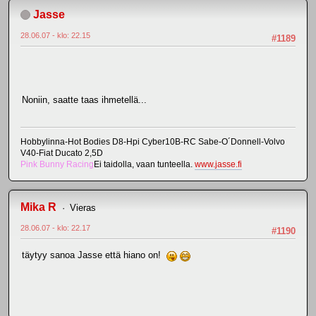
Jasse
28.06.07 - klo: 22.15
#1189
Noniin, saatte taas ihmetellä...
Hobbylinna-Hot Bodies D8-Hpi Cyber10B-RC Sabe-O´Donnell-Volvo
V40-Fiat Ducato 2,5D
Pink Bunny Racing
Ei taidolla, vaan tunteella.
www.jasse.fi
Mika R
Vieras
28.06.07 - klo: 22.17
#1190
täytyy sanoa Jasse että hiano on!