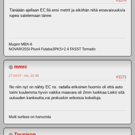
#1170
Tänäään ajellaan EC:llä ensi metrit ja eiköhän niitä eroavaisuuksia
rupea satelemaan tänne.
Mugen MBX-6
NOVAROSSI Plus4 Futaba3PKS+2.4 FASST Tornado
mmrc
27.04.07 - klo: 22.48
#1171
No niin nyt on nähty EC ns. radalla erikoinen huomio oli että auto
toimi kuulemma hyvin vaikka maavara oli 2mm luokkaa.Liekö sitä
uutuuden kankeutta,vai prokuskin erikoisia kokeiluja.
Multi surfase on hanurista
Tounison