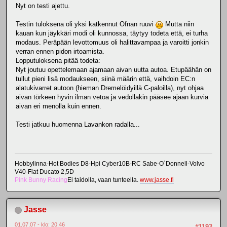
Nyt on testi ajettu.
Testin tuloksena oli yksi katkennut Ofnan ruuvi
Mutta niin
kauan kun jäykkäri modi oli kunnossa, täytyy todeta että, ei turha
modaus. Peräpään levottomuus oli halittavampaa ja varoitti jonkin
verran ennen pidon irtoamista.
Lopputuloksena pitää todeta:
Nyt joutuu opettelemaan ajamaan aivan uutta autoa. Etupäähän on
tullut pieni lisä modaukseen, siinä määrin että, vaihdoin EC:n
alatukivarret autoon (hieman Dremelöidyillä C-paloilla), nyt ohjaa
aivan törkeen hyvin ilman vetoa ja vedollakin pääsee ajaan kurvia
aivan eri menolla kuin ennen.
Testi jatkuu huomenna Lavankon radalla...
Hobbylinna-Hot Bodies D8-Hpi Cyber10B-RC Sabe-O´Donnell-Volvo
V40-Fiat Ducato 2,5D
Pink Bunny Racing
Ei taidolla, vaan tunteella.
www.jasse.fi
Jasse
01.07.07 - klo: 20.46
#1193