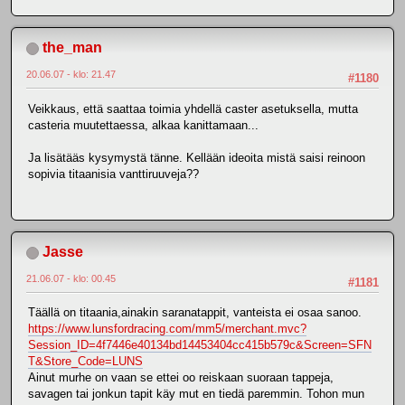
the_man
20.06.07 - klo: 21.47
#1180
Veikkaus, että saattaa toimia yhdellä caster asetuksella, mutta
casteria muutettaessa, alkaa kanittamaan...
Ja lisätääs kysymystä tänne. Kellään ideoita mistä saisi reinoon
sopivia titaanisia vanttiruuveja??
Jasse
21.06.07 - klo: 00.45
#1181
Täällä on titaania,ainakin saranatappit, vanteista ei osaa sanoo.
https://www.lunsfordracing.com/mm5/merchant.mvc?
Session_ID=4f7446e40134bd14453404cc415b579c&Screen=SFN
T&Store_Code=LUNS
Ainut murhe on vaan se ettei oo reiskaan suoraan tappeja,
savagen tai jonkun tapit käy mut en tiedä paremmin. Tohon mun