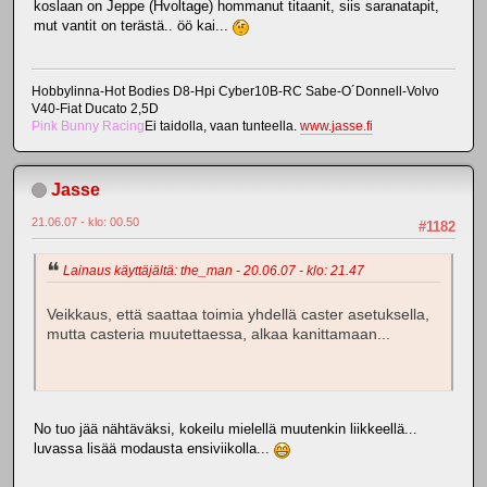
koslaan on Jeppe (Hvoltage) hommanut titaanit, siis saranatapit,
mut vantit on terästä.. öö kai...
Hobbylinna-Hot Bodies D8-Hpi Cyber10B-RC Sabe-O´Donnell-Volvo
V40-Fiat Ducato 2,5D
Pink Bunny Racing
Ei taidolla, vaan tunteella.
www.jasse.fi
Jasse
21.06.07 - klo: 00.50
#1182
Lainaus käyttäjältä: the_man - 20.06.07 - klo: 21.47
Veikkaus, että saattaa toimia yhdellä caster asetuksella,
mutta casteria muutettaessa, alkaa kanittamaan...
No tuo jää nähtäväksi, kokeilu mielellä muutenkin liikkeellä...
luvassa lisää modausta ensiviikolla...