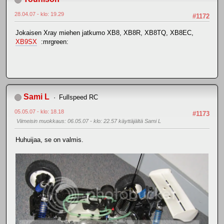
28.04.07 - klo: 19.29
#1172
Jokaisen Xray miehen jatkumo XB8, XB8R, XB8TQ, XB8EC,
XB9SX
:mrgreen:
Sami L
Fullspeed RC
05.05.07 - klo: 18.18
#1173
Viimeisin muokkaus
: 06.05.07 - klo: 22.57 käyttäjältä Sami L
Huhuijaa, se on valmis.