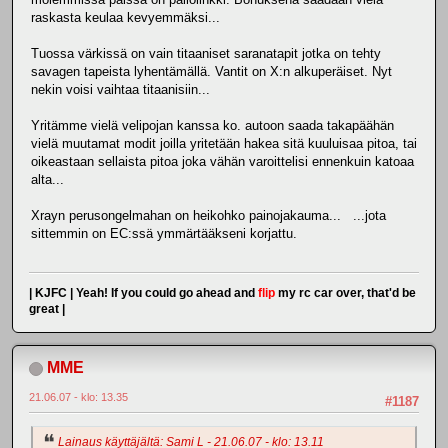
raskasta keulaa kevyemmäksi...
Tuossa värkissä on vain titaaniset saranatapit jotka on tehty
savagen tapeista lyhentämällä. Vantit on X:n alkuperäiset. Nyt
nekin voisi vaihtaa titaanisiin...
Yritämme vielä velipojan kanssa ko. autoon saada takapäähän
vielä muutamat modit joilla yritetään hakea sitä kuuluisaa pitoa, tai
oikeastaan sellaista pitoa joka vähän varoittelisi ennenkuin katoaa
alta...
Xrayn perusongelmahan on heikohko painojakauma... ...jota
sittemmin on EC:ssä ymmärtääkseni korjattu.
| KJFC | Yeah! If you could go ahead and
flip
my rc car over, that'd be
great |
MME
21.06.07 - klo: 13.35
#1187
Lainaus käyttäjältä: Sami L - 21.06.07 - klo: 13.11