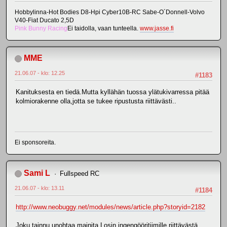
Hobbylinna-Hot Bodies D8-Hpi Cyber10B-RC Sabe-O´Donnell-Volvo
V40-Fiat Ducato 2,5D
Pink Bunny Racing
Ei taidolla, vaan tunteella.
www.jasse.fi
MME
21.06.07 - klo: 12.25
#1183
Kanituksesta en tiedä.Mutta kyllähän tuossa ylätukivarressa pitää
kolmiorakenne olla,jotta se tukee ripustusta riittävästi..
Ei sponsoreita.
Sami L
Fullspeed RC
21.06.07 - klo: 13.11
#1184
http://www.neobuggy.net/modules/news/article.php?storyid=2182
Joku tainnu unohtaa mainita Losin ingengööritiimille riittävästä