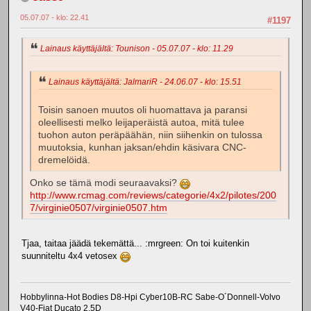
05.07.07 - klo: 22.41
#1197
Lainaus käyttäjältä: Tounison - 05.07.07 - klo: 11.29
Lainaus käyttäjältä: JalmariR - 24.06.07 - klo: 15.51
Toisin sanoen muutos oli huomattava ja paransi
oleellisesti melko leijaperäistä autoa, mitä tulee
tuohon auton peräpäähän, niin siihenkin on tulossa
muutoksia, kunhan jaksan/ehdin käsivara CNC-
dremelöidä.
Onko se tämä modi seuraavaksi?
http://www.rcmag.com/reviews/categorie/4x2/pilotes/200
7/virginie0507/virginie0507.htm
Tjaa, taitaa jäädä tekemättä... :mrgreen: On toi kuitenkin
suunniteltu 4x4 vetosex
Hobbylinna-Hot Bodies D8-Hpi Cyber10B-RC Sabe-O´Donnell-Volvo
V40-Fiat Ducato 2,5D