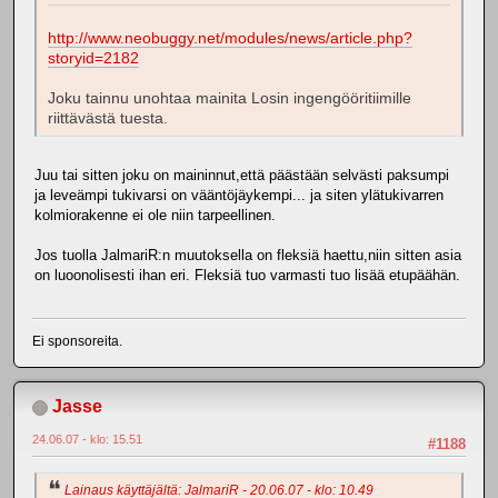
http://www.neobuggy.net/modules/news/article.php?
storyid=2182
Joku tainnu unohtaa mainita Losin ingengööritiimille
riittävästä tuesta.
Juu tai sitten joku on maininnut,että päästään selvästi paksumpi
ja leveämpi tukivarsi on vääntöjäykempi... ja siten ylätukivarren
kolmiorakenne ei ole niin tarpeellinen.
Jos tuolla JalmariR:n muutoksella on fleksiä haettu,niin sitten asia
on luoonolisesti ihan eri. Fleksiä tuo varmasti tuo lisää etupäähän.
Ei sponsoreita.
Jasse
24.06.07 - klo: 15.51
#1188
Lainaus käyttäjältä: JalmariR - 20.06.07 - klo: 10.49