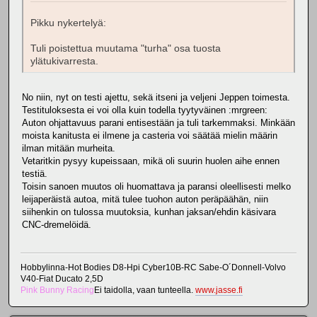
Pikku nykertelyä:
Tuli poistettua muutama "turha" osa tuosta
ylätukivarresta.
No niin, nyt on testi ajettu, sekä itseni ja veljeni Jeppen toimesta.
Testituloksesta ei voi olla kuin todella tyytyväinen :mrgreen:
Auton ohjattavuus parani entisestään ja tuli tarkemmaksi. Minkään
moista kanitusta ei ilmene ja casteria voi säätää mielin määrin
ilman mitään murheita.
Vetaritkin pysyy kupeissaan, mikä oli suurin huolen aihe ennen
testiä.
Toisin sanoen muutos oli huomattava ja paransi oleellisesti melko
leijaperäistä autoa, mitä tulee tuohon auton peräpäähän, niin
siihenkin on tulossa muutoksia, kunhan jaksan/ehdin käsivara
CNC-dremelöidä.
Hobbylinna-Hot Bodies D8-Hpi Cyber10B-RC Sabe-O´Donnell-Volvo
V40-Fiat Ducato 2,5D
Pink Bunny Racing
Ei taidolla, vaan tunteella.
www.jasse.fi