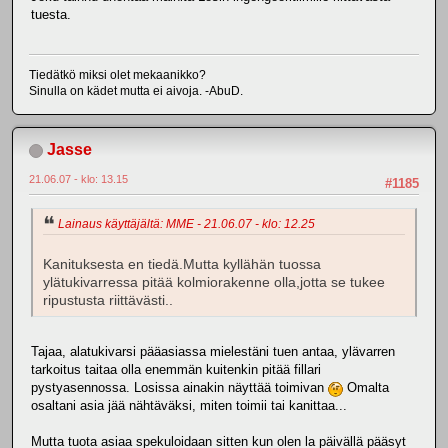
tuesta.
Tiedätkö miksi olet mekaanikko?
Sinulla on kädet mutta ei aivoja. -AbuD.
Jasse
21.06.07 - klo: 13.15
#1185
Lainaus käyttäjältä: MME - 21.06.07 - klo: 12.25
Kanituksesta en tiedä.Mutta kyllähän tuossa
ylätukivarressa pitää kolmiorakenne olla,jotta se tukee
ripustusta riittävästi..
Tajaa, alatukivarsi pääasiassa mielestäni tuen antaa, ylävarren
tarkoitus taitaa olla enemmän kuitenkin pitää fillari
pystyasennossa. Losissa ainakin näyttää toimivan
Omalta
osaltani asia jää nähtäväksi, miten toimii tai kanittaa...
Mutta tuota asiaa spekuloidaan sitten kun olen la päivällä pääsyt