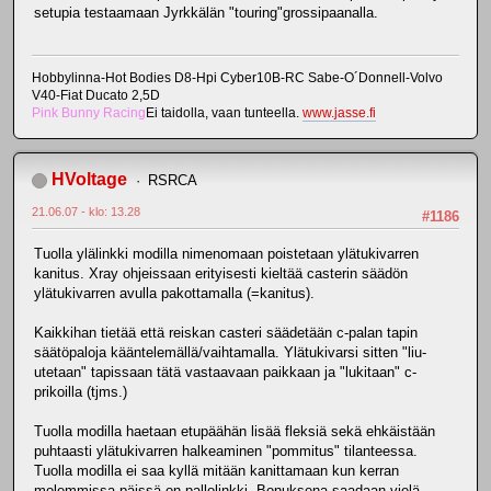
setupia testaamaan Jyrkkälän "touring"grossipaanalla.
Hobbylinna-Hot Bodies D8-Hpi Cyber10B-RC Sabe-O´Donnell-Volvo
V40-Fiat Ducato 2,5D
Pink Bunny Racing
Ei taidolla, vaan tunteella.
www.jasse.fi
HVoltage
RSRCA
21.06.07 - klo: 13.28
#1186
Tuolla ylälinkki modilla nimenomaan poistetaan ylätukivarren
kanitus. Xray ohjeissaan erityisesti kieltää casterin säädön
ylätukivarren avulla pakottamalla (=kanitus).
Kaikkihan tietää että reiskan casteri säädetään c-palan tapin
säätöpaloja kääntelemällä/vaihtamalla. Ylätukivarsi sitten "liu-
utetaan" tapissaan tätä vastaavaan paikkaan ja "lukitaan" c-
prikoilla (tjms.)
Tuolla modilla haetaan etupäähän lisää fleksiä sekä ehkäistään
puhtaasti ylätukivarren halkeaminen "pommitus" tilanteessa.
Tuolla modilla ei saa kyllä mitään kanittamaan kun kerran
molemmissa päissä on pallolinkki. Bonuksena saadaan vielä