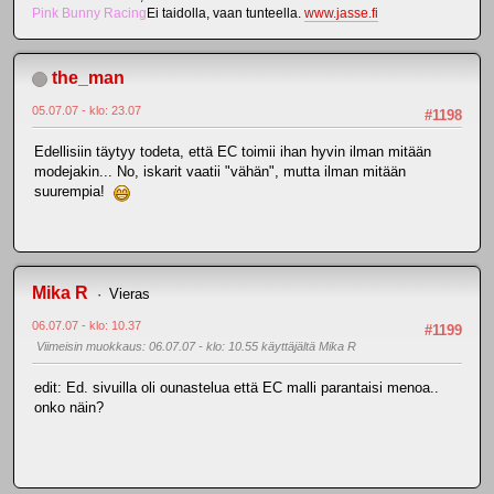
Pink Bunny Racing
Ei taidolla, vaan tunteella.
www.jasse.fi
the_man
05.07.07 - klo: 23.07
#1198
Edellisiin täytyy todeta, että EC toimii ihan hyvin ilman mitään
modejakin... No, iskarit vaatii "vähän", mutta ilman mitään
suurempia!
Mika R
Vieras
06.07.07 - klo: 10.37
#1199
Viimeisin muokkaus
: 06.07.07 - klo: 10.55 käyttäjältä Mika R
edit: Ed. sivuilla oli ounastelua että EC malli parantaisi menoa..
onko näin?