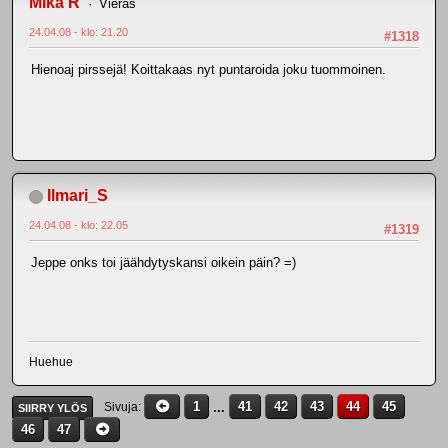
Mika R
Vieras
24.04.08 - klo: 21.20
#1318
Hienoaj pirssejä! Koittakaas nyt puntaroida joku tuommoinen.
Ilmari_S
24.04.08 - klo: 22.05
#1319
Jeppe onks toi jäähdytyskansi oikein päin? =)
Huehue
1
...
41
42
43
44
45
Sivuja
SIIRRY YLÖS
46
47