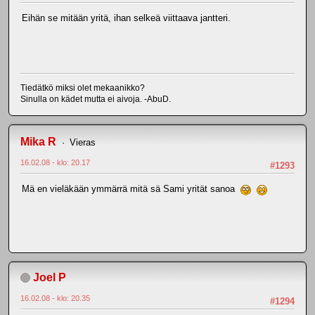
Eihän se mitään yritä, ihan selkeä viittaava jantteri.
Tiedätkö miksi olet mekaanikko?
Sinulla on kädet mutta ei aivoja. -AbuD.
Mika R
Vieras
16.02.08 - klo: 20.17
#1293
Mä en vieläkään ymmärrä mitä sä Sami yrität sanoa
Joel P
16.02.08 - klo: 20.35
#1294