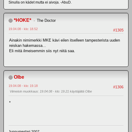
Sinulla on kädet mutta ei aivoja. -AbuD.
*HOKE*
The Doctor
19.04.08 - klo: 18.52
#1305
Ainakin nimimerkki MKE kävi eilen itselleen tampesterista uuden
reiskan hakemassa...
Eli mitä ilmeisemmin siis nyt niitä saa.
Olbe
19.04.08 - klo: 19.18
#1306
Viimeisin muokkaus
: 19.04.08 - klo: 19.21 käyttäjältä Olbe
*
Junnumestari 2007