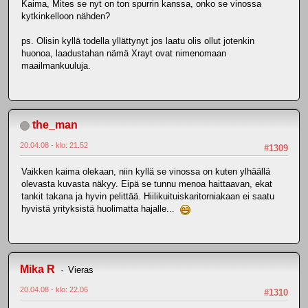
Kaima, Mites se nyt on ton spurrin kanssa, onko se vinossa
kytkinkelloon nähden?
ps. Olisin kyllä todella yllättynyt jos laatu olis ollut jotenkin
huonoa, laadustahan nämä Xrayt ovat nimenomaan
maailmankuuluja.
the_man
20.04.08 - klo: 21.52
#1309
Vaikken kaima olekaan, niin kyllä se vinossa on kuten ylhäällä
olevasta kuvasta näkyy. Eipä se tunnu menoa haittaavan, ekat
tankit takana ja hyvin pelittää. Hiilikuituiskaritorniakaan ei saatu
hyvistä yrityksistä huolimatta hajalle...
Mika R
Vieras
20.04.08 - klo: 22.06
#1310