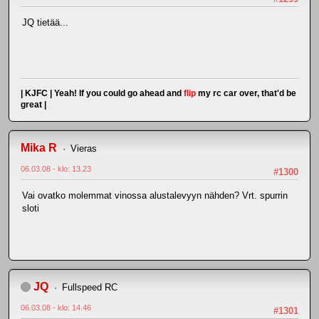
JQ tietää...
| KJFC | Yeah! If you could go ahead and
flip
my rc car over, that'd be
great |
Mika R
Vieras
06.03.08 - klo: 13.23
#1300
Vai ovatko molemmat vinossa alustalevyyn nähden? Vrt. spurrin
sloti
JQ
Fullspeed RC
06.03.08 - klo: 14.46
#1301