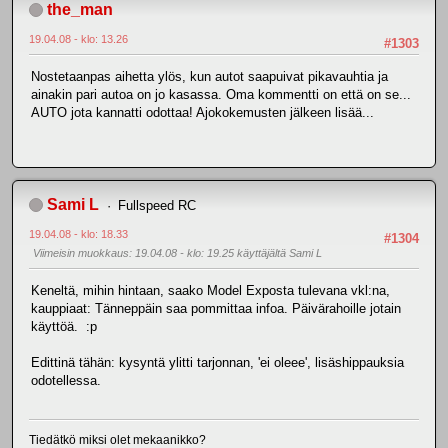
the_man
19.04.08 - klo: 13.26
#1303
Nostetaanpas aihetta ylös, kun autot saapuivat pikavauhtia ja
ainakin pari autoa on jo kasassa. Oma kommentti on että on se...
AUTO jota kannatti odottaa! Ajokokemusten jälkeen lisää...
Sami L
Fullspeed RC
19.04.08 - klo: 18.33
#1304
Viimeisin muokkaus
: 19.04.08 - klo: 19.25 käyttäjältä Sami L
Keneltä, mihin hintaan, saako Model Exposta tulevana vkl:na,
kauppiaat: Tänneppäin saa pommittaa infoa. Päivärahoille jotain
käyttöä. :p
Edittinä tähän: kysyntä ylitti tarjonnan, 'ei oleee', lisäshippauksia
odotellessa.
Tiedätkö miksi olet mekaanikko?