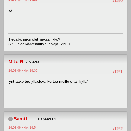
#1290
o/
Tiedätkö miksi olet mekaanikko?
Sinulla on kädet mutta ei aivoja. -AbuD.
Mika R
Vieras
16.02.08 - klo: 18.30
#1291
yrittääkö tuo ylläoleva kertoa meille että "kyllä"
Sami L
Fullspeed RC
16.02.08 - klo: 18.54
#1292