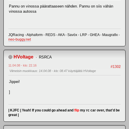
Pannu on vinossa päärattaaseen nähden. Pannu on siis vähän
vinossa autossa
JQRacing - Alphaform - REDS - AKA - Savöx - LRP - GHEA - Maugrafix -
neo-buggy.net
HVoltage
RSRCA
11.04.08 - klo: 22.16
#1302
Viimeisin muokkaus
: 14.04.08 - klo: 08.47 käyttäjältä HVoltage
Jippei!
]
| KJFC | Yeah! If you could go ahead and
flip
my rc car over, that'd be
great |