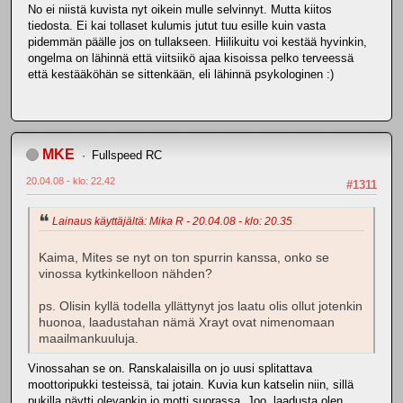
No ei niistä kuvista nyt oikein mulle selvinnyt. Mutta kiitos
tiedosta. Ei kai tollaset kulumis jutut tuu esille kuin vasta
pidemmän päälle jos on tullakseen. Hiilikuitu voi kestää hyvinkin,
ongelma on lähinnä että viitsiikö ajaa kisoissa pelko terveessä
että kestääköhän se sittenkään, eli lähinnä psykologinen :)
MKE
Fullspeed RC
20.04.08 - klo: 22.42
#1311
Lainaus käyttäjältä: Mika R - 20.04.08 - klo: 20.35
Kaima, Mites se nyt on ton spurrin kanssa, onko se
vinossa kytkinkelloon nähden?
ps. Olisin kyllä todella yllättynyt jos laatu olis ollut jotenkin
huonoa, laadustahan nämä Xrayt ovat nimenomaan
maailmankuuluja.
Vinossahan se on. Ranskalaisilla on jo uusi splitattava
moottoripukki testeissä, tai jotain. Kuvia kun katselin niin, sillä
pukilla näytti olevankin jo motti suorassa. Joo, laadusta olen