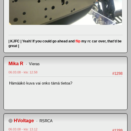
| KJFC | Yeah! If you could go ahead and
flip
my rc car over, that'd be
great |
Mika R
Vieras
06.03.08 - klo: 12.58
#1298
Hämääkö kuva vai onko tämä tietoa?
HVoltage
RSRCA
06.03.08 - klo: 13.12
#1299