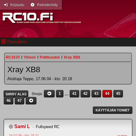
Kirjaudu
Rekisteröidy
Päävalikko
RC10.FI
/
Yleiset
/
Polttisautot
/
Xray XB8
Xray XB8
Aloittaja Teppo, 17.06.04 - klo: 20.18
1
...
41
42
43
44
45
Sivuja
SIIRRY ALAS
46
47
KÄYTTÄJÄN TOIMET
Sami L
Fullspeed RC
16.02.08 - klo: 18.21