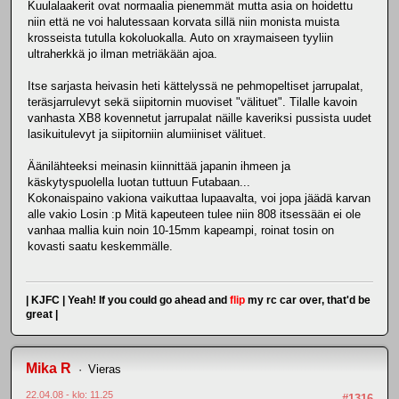
Kuulalaakerit ovat normaalia pienemmät mutta asia on hoidettu
niin että ne voi halutessaan korvata sillä niin monista muista
krosseista tutulla kokoluokalla. Auto on xraymaiseen tyyliin
ultraherkkä jo ilman metriäkään ajoa.
Itse sarjasta heivasin heti kättelyssä ne pehmopeltiset jarrupalat,
teräsjarrulevyt sekä siipitornin muoviset "välituet". Tilalle kavoin
vanhasta XB8 kovennetut jarrupalat näille kaveriksi pussista uudet
lasikuitulevyt ja siipitorniin alumiiniset välituet.
Äänilähteeksi meinasin kiinnittää japanin ihmeen ja
käskytyspuolella luotan tuttuun Futabaan...
Kokonaispaino vakiona vaikuttaa lupaavalta, voi jopa jäädä karvan
alle vakio Losin :p Mitä kapeuteen tulee niin 808 itsessään ei ole
vanhaa mallia kuin noin 10-15mm kapeampi, roinat tosin on
kovasti saatu keskemmälle.
| KJFC | Yeah! If you could go ahead and
flip
my rc car over, that'd be
great |
Mika R
Vieras
22.04.08 - klo: 11.25
#1316