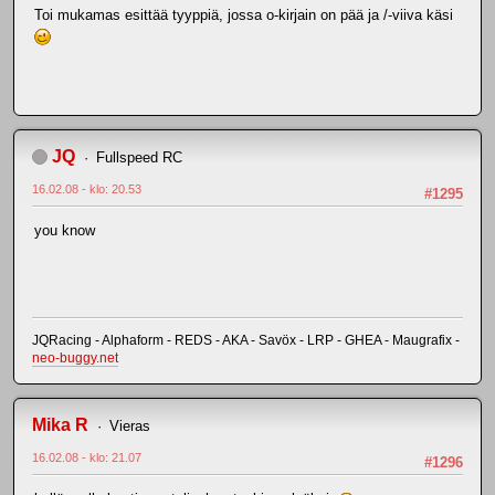
Toi mukamas esittää tyyppiä, jossa o-kirjain on pää ja /-viiva käsi
JQ
Fullspeed RC
16.02.08 - klo: 20.53
#1295
you know
JQRacing - Alphaform - REDS - AKA - Savöx - LRP - GHEA - Maugrafix -
neo-buggy.net
Mika R
Vieras
16.02.08 - klo: 21.07
#1296