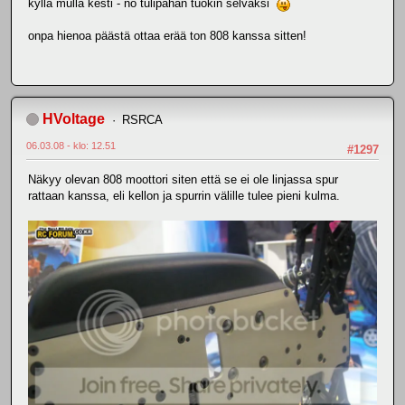
kyllä mulla kesti - no tulipahan tuokin selväksi
onpa hienoa päästä ottaa erää ton 808 kanssa sitten!
HVoltage
RSRCA
06.03.08 - klo: 12.51
#1297
Näkyy olevan 808 moottori siten että se ei ole linjassa spur
rattaan kanssa, eli kellon ja spurrin välille tulee pieni kulma.