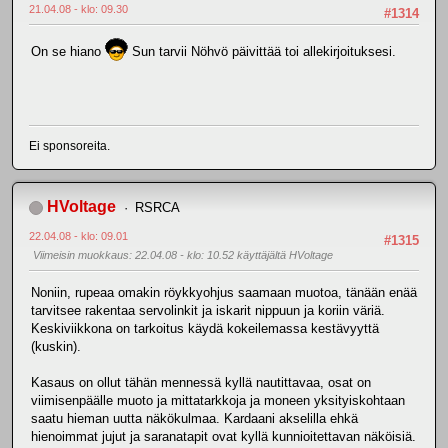
21.04.08 - klo: 09.30
#1314
On se hiano
Sun tarvii Nöhvö päivittää toi allekirjoituksesi.
Ei sponsoreita.
HVoltage
RSRCA
22.04.08 - klo: 09.01
#1315
Viimeisin muokkaus
: 22.04.08 - klo: 10.52 käyttäjältä HVoltage
Noniin, rupeaa omakin röykkyohjus saamaan muotoa, tänään enää
tarvitsee rakentaa servolinkit ja iskarit nippuun ja koriin väriä.
Keskiviikkona on tarkoitus käydä kokeilemassa kestävyyttä
(kuskin).
Kasaus on ollut tähän mennessä kyllä nautittavaa, osat on
viimisenpäälle muoto ja mittatarkkoja ja moneen yksityiskohtaan
saatu hieman uutta näkökulmaa. Kardaani akselilla ehkä
hienoimmat jujut ja saranatapit ovat kyllä kunnioitettavan näköisiä.