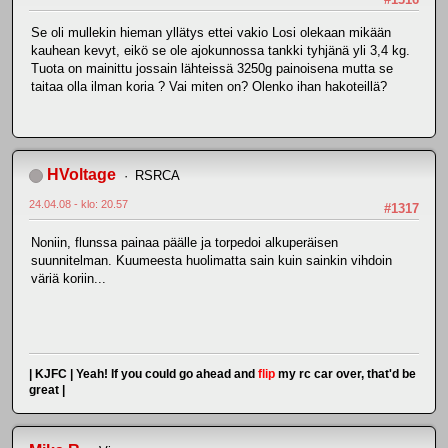
Se oli mullekin hieman yllätys ettei vakio Losi olekaan mikään
kauhean kevyt, eikö se ole ajokunnossa tankki tyhjänä yli 3,4 kg.
Tuota on mainittu jossain lähteissä 3250g painoisena mutta se
taitaa olla ilman koria ? Vai miten on? Olenko ihan hakoteillä?
HVoltage
RSRCA
24.04.08 - klo: 20.57
#1317
Noniin, flunssa painaa päälle ja torpedoi alkuperäisen
suunnitelman. Kuumeesta huolimatta sain kuin sainkin vihdoin
väriä koriin...
| KJFC | Yeah! If you could go ahead and
flip
my rc car over, that'd be
great |