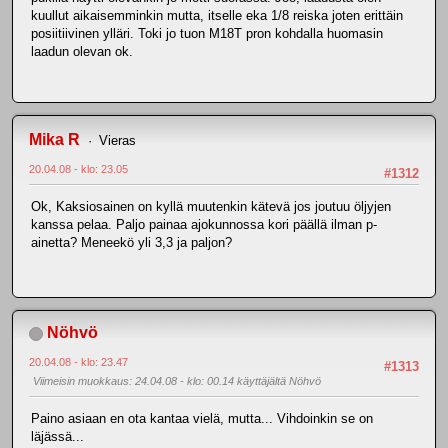
kuullut aikaisemminkin mutta, itselle eka 1/8 reiska joten erittäin
posiitiivinen ylläri. Toki jo tuon M18T pron kohdalla huomasin
laadun olevan ok.
Mika R
Vieras
20.04.08 - klo: 23.05
#1312
Ok, Kaksiosainen on kyllä muutenkin kätevä jos joutuu öljyjen
kanssa pelaa. Paljo painaa ajokunnossa kori päällä ilman p-
ainetta? Meneekö yli 3,3 ja paljon?
Nöhvö
20.04.08 - klo: 23.47
#1313
Viimeisin muokkaus
: 24.04.08 - klo: 00.14 käyttäjältä Nöhvö
Paino asiaan en ota kantaa vielä, mutta... Vihdoinkin se on
läjässä...