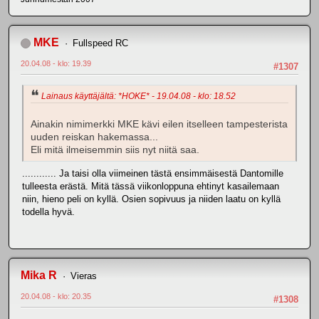
MKE
Fullspeed RC
20.04.08 - klo: 19.39
#1307
Lainaus käyttäjältä: *HOKE* - 19.04.08 - klo: 18.52
Ainakin nimimerkki MKE kävi eilen itselleen tampesterista
uuden reiskan hakemassa...
Eli mitä ilmeisemmin siis nyt niitä saa.
............ Ja taisi olla viimeinen tästä ensimmäisestä Dantomille
tulleesta erästä. Mitä tässä viikonloppuna ehtinyt kasailemaan
niin, hieno peli on kyllä. Osien sopivuus ja niiden laatu on kyllä
todella hyvä.
Mika R
Vieras
20.04.08 - klo: 20.35
#1308