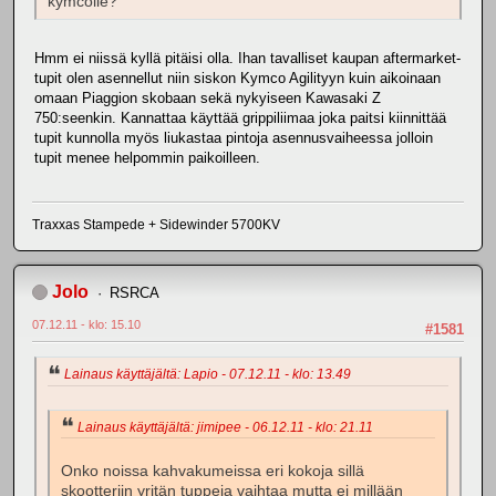
kymcolle?
Hmm ei niissä kyllä pitäisi olla. Ihan tavalliset kaupan aftermarket-
tupit olen asennellut niin siskon Kymco Agilityyn kuin aikoinaan
omaan Piaggion skobaan sekä nykyiseen Kawasaki Z
750:seenkin. Kannattaa käyttää grippiliimaa joka paitsi kiinnittää
tupit kunnolla myös liukastaa pintoja asennusvaiheessa jolloin
tupit menee helpommin paikoilleen.
Traxxas Stampede + Sidewinder 5700KV
Jolo
RSRCA
07.12.11 - klo: 15.10
#1581
Lainaus käyttäjältä: Lapio - 07.12.11 - klo: 13.49
Lainaus käyttäjältä: jimipee - 06.12.11 - klo: 21.11
Onko noissa kahvakumeissa eri kokoja sillä
skootteriin yritän tuppeja vaihtaa mutta ei millään