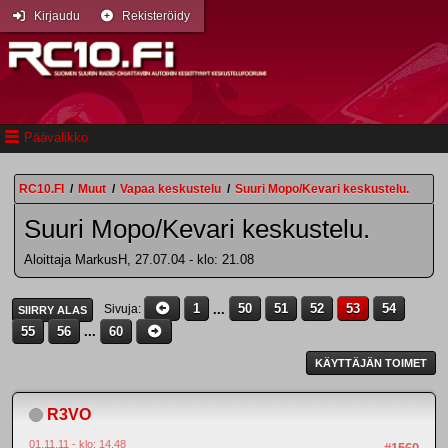
Kirjaudu
Rekisteröidy
Päävalikko
RC10.FI
/
Muut
/
Vapaa keskustelu
/
Suuri Mopo/Kevari keskustelu.
Suuri Mopo/Kevari keskustelu.
Aloittaja MarkusH, 27.07.04 - klo: 21.08
1
...
50
51
52
53
54
Sivuja
SIIRRY ALAS
55
56
...
60
KÄYTTÄJÄN TOIMET
R3VO
01.11.11 - klo: 14.48