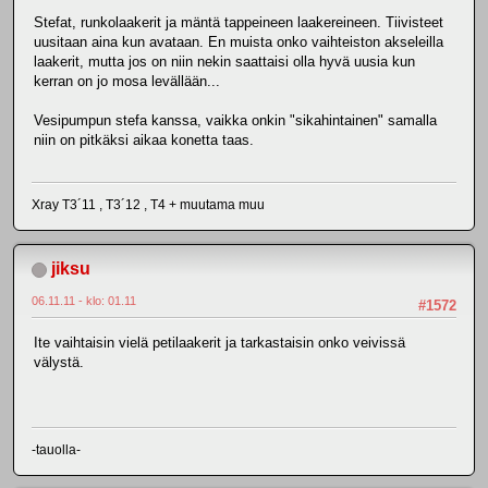
Stefat, runkolaakerit ja mäntä tappeineen laakereineen. Tiivisteet
uusitaan aina kun avataan. En muista onko vaihteiston akseleilla
laakerit, mutta jos on niin nekin saattaisi olla hyvä uusia kun
kerran on jo mosa levällään...
Vesipumpun stefa kanssa, vaikka onkin "sikahintainen" samalla
niin on pitkäksi aikaa konetta taas.
Xray T3´11 , T3´12 , T4 + muutama muu
jiksu
06.11.11 - klo: 01.11
#1572
Ite vaihtaisin vielä petilaakerit ja tarkastaisin onko veivissä
välystä.
-tauolla-