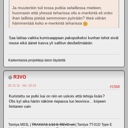
Ja muutenkin tuli tossa putkia selaillessa mieleen,
huomasin että yhessä teharissa olis e-merkintä eli onko
ihan laillista pistää semmonen pyörään? itteä vähän
hämmentää koko e-merkintä teharissa
Saa laittaa vaikka kumisaappaan pakoputkeksi kunhan tehot eivät
nouse eikä äänet kasva yli sallitun desibelimäärän.
Kaikenlaisia projekteja talon täydeltä
R3VO
02.11.11 - klo: 19.23
#1568
Kuristettu se putki kai on niin en uskois että tehoja lisäis?
Olis kyl aika härön näköne riepassa tuo leovince... kirpeen
hintanen vain
Tamiya M03L |
TRAXXAS 1/16 E-REVO vxl
| Tamiya TT-01D Type E