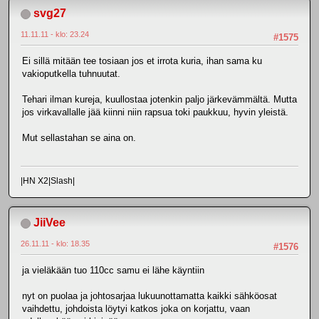
svg27
11.11.11 - klo: 23.24
#1575
Ei sillä mitään tee tosiaan jos et irrota kuria, ihan sama ku
vakioputkella tuhnuutat.
Tehari ilman kureja, kuullostaa jotenkin paljo järkevämmältä. Mutta
jos virkavallalle jää kiinni niin rapsua toki paukkuu, hyvin yleistä.
Mut sellastahan se aina on.
|HN X2|Slash|
JiiVee
26.11.11 - klo: 18.35
#1576
ja vieläkään tuo 110cc samu ei lähe käyntiin
nyt on puolaa ja johtosarjaa lukuunottamatta kaikki sähköosat
vaihdettu, johdoista löytyi katkos joka on korjattu, vaan