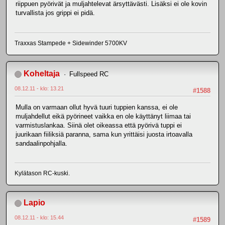
riippuen pyörivät ja muljahtelevat ärsyttävästi. Lisäksi ei ole kovin
turvallista jos grippi ei pidä.
Traxxas Stampede + Sidewinder 5700KV
Koheltaja
Fullspeed RC
08.12.11 - klo: 13.21
#1588
Mulla on varmaan ollut hyvä tuuri tuppien kanssa, ei ole
muljahdellut eikä pyörineet vaikka en ole käyttänyt liimaa tai
varmistuslankaa. Siinä olet oikeassa että pyörivä tuppi ei
juurikaan fiiliksiä paranna, sama kun yrittäisi juosta irtoavalla
sandaalinpohjalla.
Kylätason RC-kuski.
Lapio
08.12.11 - klo: 15.44
#1589