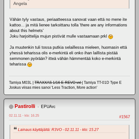
Angela
Vähän tyly vastaus, periaatteessa sanovat vaan että no mene ite
kattoo... ja mitä lienee tarkoittanu tolla 'there are any informations
about this helmets'
Joku harjoittelija mujun pistivät mulle vastaamaan prkl
Ja muutenkin tuli tossa putkia selaillessa mieleen, huomasin että
yhessä teharissa olis e-merkintä eli onko ihan laillista pistää
semmonen pyörään? itteä vähän hämmentää koko e-merkintä
teharissa
Tamiya M03L |
TRAXXAS 1/16 E-REVO vxl
| Tamiya TT-01D Type E
Joskus viisas mies sanoi 'Less Traction, More action'
Pastirolli
EPUArc
02.11.11 - klo: 16.25
#1567
Lainaus käyttäjältä: R3VO - 02.11.11 - klo: 15.27