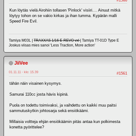
#1560
Kun löytäs vielä Airohiin tollasen 'Pinlock' visiiri.... Ainuut mitkä
löytyy tohon on se vakio kirkas ja ihan tumma. Kypärän malli
Speed Fire Evil.
Tamiya M03L |
TRAXXAS 1/16 E-REVO vxl
| Tamiya TT-01D Type E
Joskus viisas mies sanoi 'Less Traction, More action'
JiiVee
01.11.11 - klo: 15.39
#1561
tähän näin visainen kysymys.
Samurai 110cc josta hävis kipinä.
Puola on todettu toimivaksi, ja vaihdettu on kaikki muu paitsi
sammutuskytkin johtosarja sekä ensiökäämi.
Millaisia voltteja ehjän ensiökäämin pitäs antaa kun polkimesta
konetta pyörittelee?