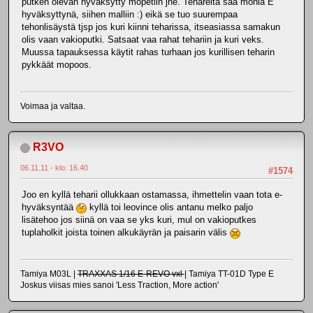
putken olevan hyväksytty mopetiin jne. Tehareita saa monia E
hyväksyttynä, siihen malliin :) eikä se tuo suurempaa
tehonlisäystä tjsp jos kuri kiinni teharissa, itseasiassa samakun
olis vaan vakioputki. Satsaat vaa rahat tehariin ja kuri veks.
Muussa tapauksessa käytit rahas turhaan jos kurillisen teharin
pykkäät mopoos.
Voimaa ja valtaa.
R3VO
06.11.11 - klo: 16.40
#1574
Joo en kyllä teharii ollukkaan ostamassa, ihmettelin vaan tota e-
hyväksyntää
kyllä toi leovince olis antanu melko paljo
lisätehoo jos siinä on vaa se yks kuri, mul on vakioputkes
tuplaholkit joista toinen alkukäyrän ja paisarin välis
Tamiya M03L |
TRAXXAS 1/16 E-REVO vxl
| Tamiya TT-01D Type E
Joskus viisas mies sanoi 'Less Traction, More action'