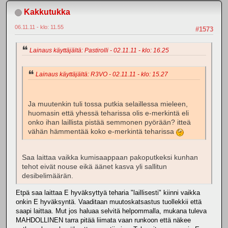
Kakkutukka
06.11.11 - klo: 11.55
#1573
Lainaus käyttäjältä: Pastirolli - 02.11.11 - klo: 16.25
Lainaus käyttäjältä: R3VO - 02.11.11 - klo: 15.27
Ja muutenkin tuli tossa putkia selaillessa mieleen,
huomasin että yhessä teharissa olis e-merkintä eli
onko ihan laillista pistää semmonen pyörään? itteä
vähän hämmentää koko e-merkintä teharissa
Saa laittaa vaikka kumisaappaan pakoputkeksi kunhan
tehot eivät nouse eikä äänet kasva yli sallitun
desibelimäärän.
Etpä saa laittaa E hyväksyttyä teharia "laillisesti" kiinni vaikka
onkin E hyväksyntä. Vaaditaan muutoskatsastus tuollekkii että
saapi laittaa. Mut jos haluaa selvitä helpommalla, mukana tuleva
MAHDOLLINEN tarra pitää liimata vaan runkoon että näkee