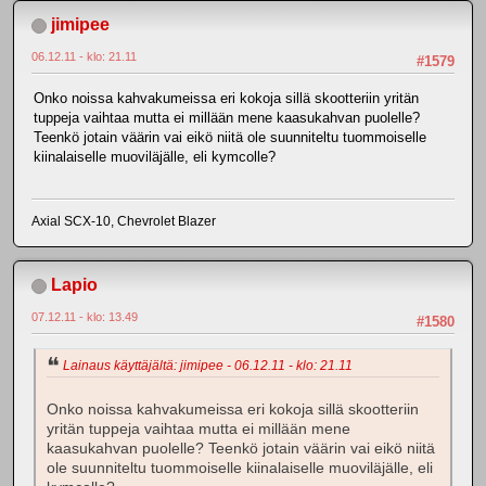
jimipee
06.12.11 - klo: 21.11
#1579
Onko noissa kahvakumeissa eri kokoja sillä skootteriin yritän
tuppeja vaihtaa mutta ei millään mene kaasukahvan puolelle?
Teenkö jotain väärin vai eikö niitä ole suunniteltu tuommoiselle
kiinalaiselle muoviläjälle, eli kymcolle?
Axial SCX-10, Chevrolet Blazer
Lapio
07.12.11 - klo: 13.49
#1580
Lainaus käyttäjältä: jimipee - 06.12.11 - klo: 21.11
Onko noissa kahvakumeissa eri kokoja sillä skootteriin
yritän tuppeja vaihtaa mutta ei millään mene
kaasukahvan puolelle? Teenkö jotain väärin vai eikö niitä
ole suunniteltu tuommoiselle kiinalaiselle muoviläjälle, eli