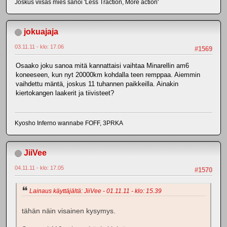
Joskus viisas mies sanoi 'Less Traction, More action'
jokuajaja
03.11.11 - klo: 17.06
#1569
Osaako joku sanoa mitä kannattaisi vaihtaa Minarellin am6
koneeseen, kun nyt 20000km kohdalla teen remppaa. Aiemmin
vaihdettu mäntä, joskus 11 tuhannen paikkeilla. Ainakin
kiertokangen laakerit ja tiivisteet?
Kyosho Inferno wannabe FOFF, 3PRKA
JiiVee
04.11.11 - klo: 17.05
#1570
Lainaus käyttäjältä: JiiVee - 01.11.11 - klo: 15.39
tähän näin visainen kysymys.