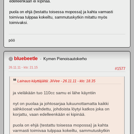
edelleenkään ei kipinää.
puola on ehjä (testattu toisessa mopossa) ja kahta varmasti
toimivaa tulppaa kokeiltu, sammutuskytkin mitattu myös
toimivaksi.
pöö
bluebeetle
Kymen Pienoisautokerho
26.11.11 - klo: 21.15
#1577
Lainaus käyttäjältä: JiiVee - 26.11.11 - klo: 18.35
ja vieläkään tuo 110cc samu ei lähe käyntiin
nyt on puolaa ja johtosarjaa lukuunottamatta kaikki
sähköosat vaihdettu, johdoista löytyi katkos joka on
korjattu, vaan edelleenkään ei kipinää.
puola on ehjä (testattu toisessa mopossa) ja kahta
varmasti toimivaa tulppaa kokeiltu, sammutuskytkin