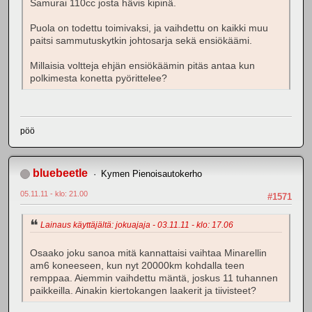
Samurai 110cc josta hävis kipinä.
Puola on todettu toimivaksi, ja vaihdettu on kaikki muu
paitsi sammutuskytkin johtosarja sekä ensiökäämi.
Millaisia voltteja ehjän ensiökäämin pitäs antaa kun
polkimesta konetta pyörittelee?
pöö
bluebeetle
Kymen Pienoisautokerho
05.11.11 - klo: 21.00
#1571
Lainaus käyttäjältä: jokuajaja - 03.11.11 - klo: 17.06
Osaako joku sanoa mitä kannattaisi vaihtaa Minarellin
am6 koneeseen, kun nyt 20000km kohdalla teen
remppaa. Aiemmin vaihdettu mäntä, joskus 11 tuhannen
paikkeilla. Ainakin kiertokangen laakerit ja tiivisteet?