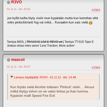
R3VO
01.11.11 - klo: 20.05
#1563
joo kyllä tuolta löyty visiiri mun kypärään mutta kun kerrottas että
onko pinlockki/anti fog vai mikä... Kuvaakin kun sais vielä
Tamiya M03L |
TRAXXAS 1/16 E-REVO vxl
| Tamiya TT-01D Type E
Joskus viisas mies sanoi 'Less Traction, More action'
mascot
01.11.11 - klo: 20.07
#1564
Lainaus käyttäjältä: R3VO - 01.11.11 - klo: 14.48
Kun löytäs vielä Airohiin tollasen 'Pinlock' visiiri.... Ainuut
mitkä löytyy tohon on se vakio kirkas ja ihan tumma.
Kypärän malli Speed Fire Evil.