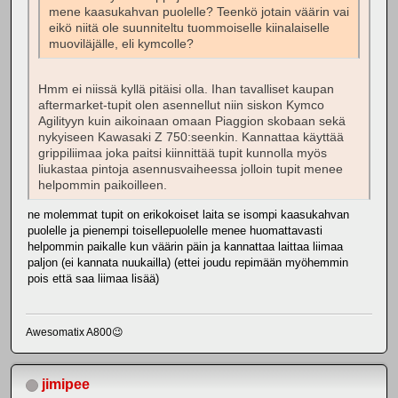
mene kaasukahvan puolelle? Teenkö jotain väärin vai
eikö niitä ole suunniteltu tuommoiselle kiinalaiselle
muoviläjälle, eli kymcolle?
Hmm ei niissä kyllä pitäisi olla. Ihan tavalliset kaupan
aftermarket-tupit olen asennellut niin siskon Kymco
Agilityyn kuin aikoinaan omaan Piaggion skobaan sekä
nykyiseen Kawasaki Z 750:seenkin. Kannattaa käyttää
grippiliimaa joka paitsi kiinnittää tupit kunnolla myös
liukastaa pintoja asennusvaiheessa jolloin tupit menee
helpommin paikoilleen.
ne molemmat tupit on erikokoiset laita se isompi kaasukahvan
puolelle ja pienempi toisellepuolelle menee huomattavasti
helpommin paikalle kun väärin päin ja kannattaa laittaa liimaa
paljon (ei kannata nuukailla) (ettei joudu repimään myöhemmin
pois että saa liimaa lisää)
Awesomatix A800😉
jimipee