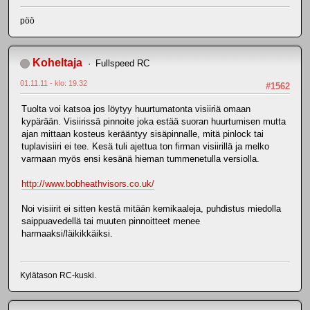
pöö
Koheltaja
Fullspeed RC
01.11.11 - klo: 19.32
#1562
Tuolta voi katsoa jos löytyy huurtumatonta visiiriä omaan
kypärään. Visiirissä pinnoite joka estää suoran huurtumisen mutta
ajan mittaan kosteus kerääntyy sisäpinnalle, mitä pinlock tai
tuplavisiiri ei tee. Kesä tuli ajettua ton firman visiirillä ja melko
varmaan myös ensi kesänä hieman tummenetulla versiolla.
http://www.bobheathvisors.co.uk/
Noi visiirit ei sitten kestä mitään kemikaaleja, puhdistus miedolla
saippuavedellä tai muuten pinnoitteet menee
harmaaksi/läikikkäiksi.
Kylätason RC-kuski.