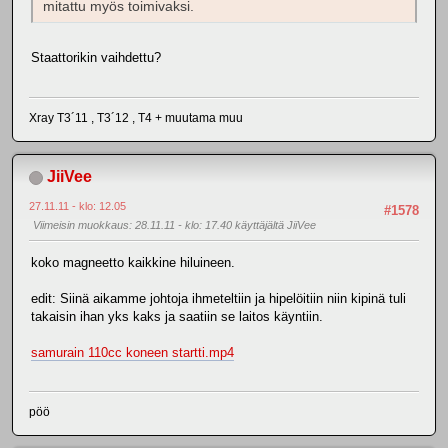
mitattu myös toimivaksi.
Staattorikin vaihdettu?
Xray T3´11 , T3´12 , T4 + muutama muu
JiiVee
27.11.11 - klo: 12.05
#1578
Viimeisin muokkaus
: 28.11.11 - klo: 17.40 käyttäjältä JiiVee
koko magneetto kaikkine hiluineen.
edit: Siinä aikamme johtoja ihmeteltiin ja hipelöitiin niin kipinä tuli
takaisin ihan yks kaks ja saatiin se laitos käyntiin.
samurain 110cc koneen startti.mp4
pöö