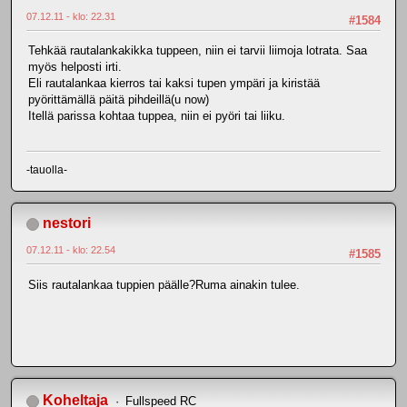
07.12.11 - klo: 22.31
#1584
Tehkää rautalankakikka tuppeen, niin ei tarvii liimoja lotrata. Saa
myös helposti irti.
Eli rautalankaa kierros tai kaksi tupen ympäri ja kiristää
pyörittämällä päitä pihdeillä(u now)
Itellä parissa kohtaa tuppea, niin ei pyöri tai liiku.
-tauolla-
nestori
07.12.11 - klo: 22.54
#1585
Siis rautalankaa tuppien päälle?Ruma ainakin tulee.
Koheltaja
Fullspeed RC