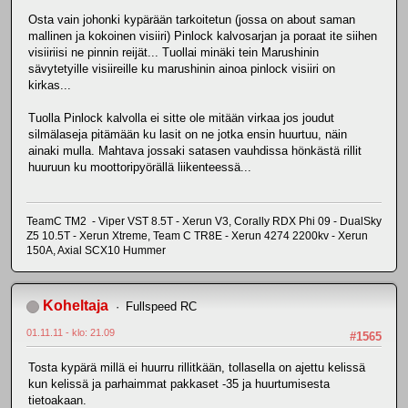
Osta vain johonki kypärään tarkoitetun (jossa on about saman
mallinen ja kokoinen visiiri) Pinlock kalvosarjan ja poraat ite siihen
visiiriisi ne pinnin reijät... Tuollai minäki tein Marushinin
sävytetyille visiireille ku marushinin ainoa pinlock visiiri on
kirkas...
Tuolla Pinlock kalvolla ei sitte ole mitään virkaa jos joudut
silmälaseja pitämään ku lasit on ne jotka ensin huurtuu, näin
ainaki mulla. Mahtava jossaki satasen vauhdissa hönkästä rillit
huuruun ku moottoripyörällä liikenteessä...
TeamC TM2 - Viper VST 8.5T - Xerun V3, Corally RDX Phi 09 - DualSky
Z5 10.5T - Xerun Xtreme, Team C TR8E - Xerun 4274 2200kv - Xerun
150A, Axial SCX10 Hummer
Koheltaja
Fullspeed RC
01.11.11 - klo: 21.09
#1565
Tosta kypärä millä ei huurru rillitkään, tollasella on ajettu kelissä
kun kelissä ja parhaimmat pakkaset -35 ja huurtumisesta
tietoakaan.