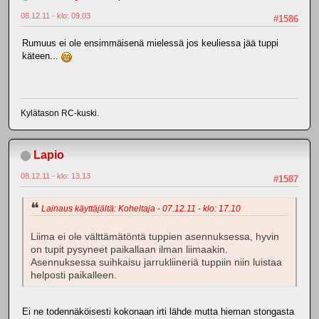
08.12.11 - klo: 09.03
#1586
Rumuus ei ole ensimmäisenä mielessä jos keuliessa jää tuppi
käteen...
Kylätason RC-kuski.
Lapio
08.12.11 - klo: 13.13
#1587
Lainaus käyttäjältä: Koheltaja - 07.12.11 - klo: 17.10
Liima ei ole välttämätöntä tuppien asennuksessa, hyvin
on tupit pysyneet paikallaan ilman liimaakin.
Asennuksessa suihkaisu jarrukliineriä tuppiin niin luistaa
helposti paikalleen.
Ei ne todennäköisesti kokonaan irti lähde mutta hieman stongasta