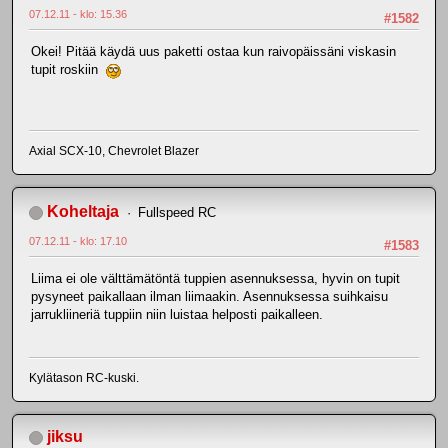
07.12.11 - klo: 15.36
#1582
Okei! Pitää käydä uus paketti ostaa kun raivopäissäni viskasin
tupit roskiin
Axial SCX-10, Chevrolet Blazer
Koheltaja
Fullspeed RC
07.12.11 - klo: 17.10
#1583
Liima ei ole välttämätöntä tuppien asennuksessa, hyvin on tupit
pysyneet paikallaan ilman liimaakin. Asennuksessa suihkaisu
jarrukliineriä tuppiin niin luistaa helposti paikalleen.
Kylätason RC-kuski.
jiksu