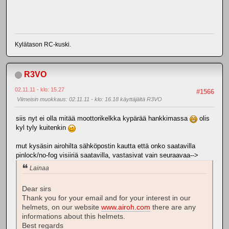
Kylätason RC-kuski.
R3VO
02.11.11 - klo: 15.27
#1566
Viimeisin muokkaus
: 02.11.11 - klo: 16.18 käyttäjältä R3VO
siis nyt ei olla mitää moottorikelkka kypärää hankkimassa
olis
kyl tyly kuitenkin
mut kysäsin airohilta sähköpostin kautta että onko saatavilla
pinlock/no-fog visiiriä saatavilla, vastasivat vain seuraavaa-->
Lainaa
Dear sirs
Thank you for your email and for your interest in our
helmets, on our website
www.airoh.com
there are any
informations about this helmets.
Best regards