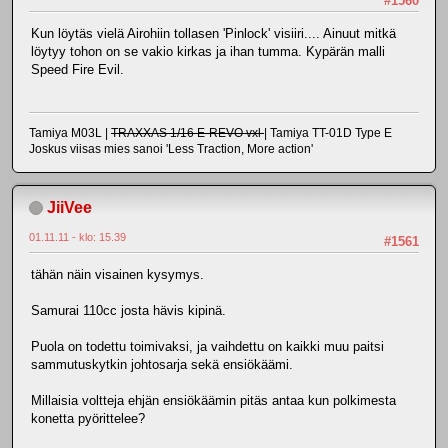
#1560
Kun löytäs vielä Airohiin tollasen 'Pinlock' visiiri.... Ainuut mitkä
löytyy tohon on se vakio kirkas ja ihan tumma. Kypärän malli
Speed Fire Evil.
Tamiya M03L |
TRAXXAS 1/16 E-REVO vxl
| Tamiya TT-01D Type E
Joskus viisas mies sanoi 'Less Traction, More action'
JiiVee
01.11.11 - klo: 15.39
#1561
tähän näin visainen kysymys.
Samurai 110cc josta hävis kipinä.
Puola on todettu toimivaksi, ja vaihdettu on kaikki muu paitsi
sammutuskytkin johtosarja sekä ensiökäämi.
Millaisia voltteja ehjän ensiökäämin pitäs antaa kun polkimesta
konetta pyörittelee?