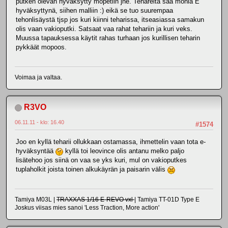
putken olevan hyväksytty mopetiin jne. Tehareita saa monia E
hyväksyttynä, siihen malliin :) eikä se tuo suurempaa
tehonlisäystä tjsp jos kuri kiinni teharissa, itseasiassa samakun
olis vaan vakioputki. Satsaat vaa rahat tehariin ja kuri veks.
Muussa tapauksessa käytit rahas turhaan jos kurillisen teharin
pykkäät mopoos.
Voimaa ja valtaa.
R3VO
06.11.11 - klo: 16.40
#1574
Joo en kyllä teharii ollukkaan ostamassa, ihmettelin vaan tota e-
hyväksyntää
kyllä toi leovince olis antanu melko paljo
lisätehoo jos siinä on vaa se yks kuri, mul on vakioputkes
tuplaholkit joista toinen alkukäyrän ja paisarin välis
Tamiya M03L |
TRAXXAS 1/16 E-REVO vxl
| Tamiya TT-01D Type E
Joskus viisas mies sanoi 'Less Traction, More action'