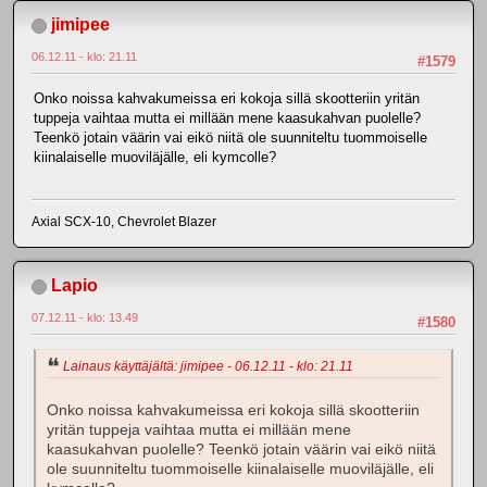
jimipee
06.12.11 - klo: 21.11
#1579
Onko noissa kahvakumeissa eri kokoja sillä skootteriin yritän
tuppeja vaihtaa mutta ei millään mene kaasukahvan puolelle?
Teenkö jotain väärin vai eikö niitä ole suunniteltu tuommoiselle
kiinalaiselle muoviläjälle, eli kymcolle?
Axial SCX-10, Chevrolet Blazer
Lapio
07.12.11 - klo: 13.49
#1580
Lainaus käyttäjältä: jimipee - 06.12.11 - klo: 21.11
Onko noissa kahvakumeissa eri kokoja sillä skootteriin
yritän tuppeja vaihtaa mutta ei millään mene
kaasukahvan puolelle? Teenkö jotain väärin vai eikö niitä
ole suunniteltu tuommoiselle kiinalaiselle muoviläjälle, eli