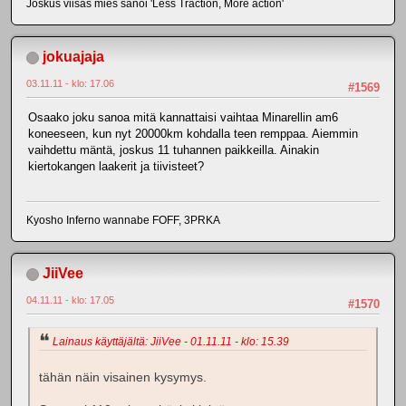
Joskus viisas mies sanoi 'Less Traction, More action'
jokuajaja
03.11.11 - klo: 17.06
#1569
Osaako joku sanoa mitä kannattaisi vaihtaa Minarellin am6
koneeseen, kun nyt 20000km kohdalla teen remppaa. Aiemmin
vaihdettu mäntä, joskus 11 tuhannen paikkeilla. Ainakin
kiertokangen laakerit ja tiivisteet?
Kyosho Inferno wannabe FOFF, 3PRKA
JiiVee
04.11.11 - klo: 17.05
#1570
Lainaus käyttäjältä: JiiVee - 01.11.11 - klo: 15.39
tähän näin visainen kysymys.