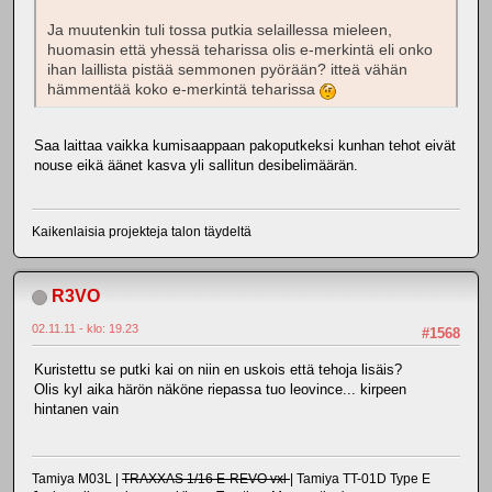
Ja muutenkin tuli tossa putkia selaillessa mieleen,
huomasin että yhessä teharissa olis e-merkintä eli onko
ihan laillista pistää semmonen pyörään? itteä vähän
hämmentää koko e-merkintä teharissa
Saa laittaa vaikka kumisaappaan pakoputkeksi kunhan tehot eivät
nouse eikä äänet kasva yli sallitun desibelimäärän.
Kaikenlaisia projekteja talon täydeltä
R3VO
02.11.11 - klo: 19.23
#1568
Kuristettu se putki kai on niin en uskois että tehoja lisäis?
Olis kyl aika härön näköne riepassa tuo leovince... kirpeen
hintanen vain
Tamiya M03L |
TRAXXAS 1/16 E-REVO vxl
| Tamiya TT-01D Type E