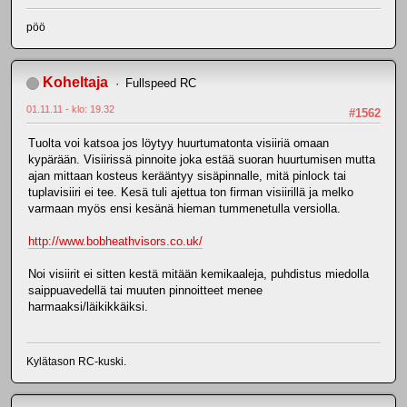
pöö
Koheltaja
Fullspeed RC
01.11.11 - klo: 19.32
#1562
Tuolta voi katsoa jos löytyy huurtumatonta visiiriä omaan
kypärään. Visiirissä pinnoite joka estää suoran huurtumisen mutta
ajan mittaan kosteus kerääntyy sisäpinnalle, mitä pinlock tai
tuplavisiiri ei tee. Kesä tuli ajettua ton firman visiirillä ja melko
varmaan myös ensi kesänä hieman tummenetulla versiolla.
http://www.bobheathvisors.co.uk/
Noi visiirit ei sitten kestä mitään kemikaaleja, puhdistus miedolla
saippuavedellä tai muuten pinnoitteet menee
harmaaksi/läikikkäiksi.
Kylätason RC-kuski.