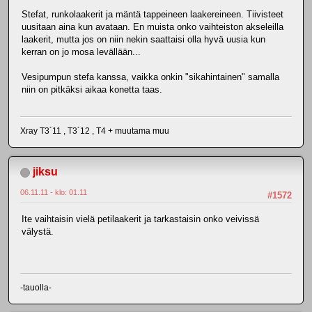
Stefat, runkolaakerit ja mäntä tappeineen laakereineen. Tiivisteet
uusitaan aina kun avataan. En muista onko vaihteiston akseleilla
laakerit, mutta jos on niin nekin saattaisi olla hyvä uusia kun
kerran on jo mosa levällään...
Vesipumpun stefa kanssa, vaikka onkin "sikahintainen" samalla
niin on pitkäksi aikaa konetta taas.
Xray T3´11 , T3´12 , T4 + muutama muu
jiksu
06.11.11 - klo: 01.11
#1572
Ite vaihtaisin vielä petilaakerit ja tarkastaisin onko veivissä
välystä.
-tauolla-