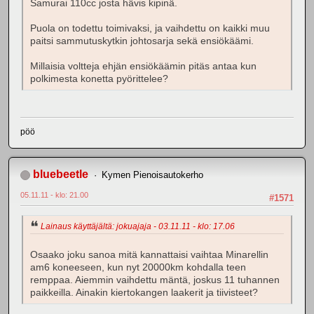
Samurai 110cc josta hävis kipinä.
Puola on todettu toimivaksi, ja vaihdettu on kaikki muu
paitsi sammutuskytkin johtosarja sekä ensiökäämi.
Millaisia voltteja ehjän ensiökäämin pitäs antaa kun
polkimesta konetta pyörittelee?
pöö
bluebeetle
Kymen Pienoisautokerho
05.11.11 - klo: 21.00
#1571
Lainaus käyttäjältä: jokuajaja - 03.11.11 - klo: 17.06
Osaako joku sanoa mitä kannattaisi vaihtaa Minarellin
am6 koneeseen, kun nyt 20000km kohdalla teen
remppaa. Aiemmin vaihdettu mäntä, joskus 11 tuhannen
paikkeilla. Ainakin kiertokangen laakerit ja tiivisteet?