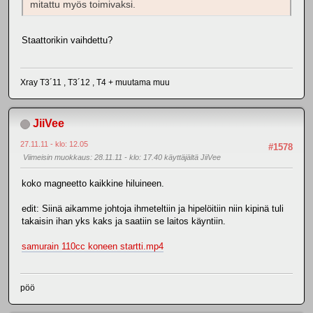
mitattu myös toimivaksi.
Staattorikin vaihdettu?
Xray T3´11 , T3´12 , T4 + muutama muu
JiiVee
27.11.11 - klo: 12.05
#1578
Viimeisin muokkaus
: 28.11.11 - klo: 17.40 käyttäjältä JiiVee
koko magneetto kaikkine hiluineen.
edit: Siinä aikamme johtoja ihmeteltiin ja hipelöitiin niin kipinä tuli
takaisin ihan yks kaks ja saatiin se laitos käyntiin.
samurain 110cc koneen startti.mp4
pöö