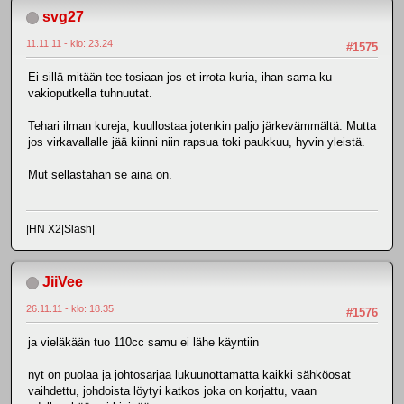
svg27
11.11.11 - klo: 23.24
#1575
Ei sillä mitään tee tosiaan jos et irrota kuria, ihan sama ku
vakioputkella tuhnuutat.
Tehari ilman kureja, kuullostaa jotenkin paljo järkevämmältä. Mutta
jos virkavallalle jää kiinni niin rapsua toki paukkuu, hyvin yleistä.
Mut sellastahan se aina on.
|HN X2|Slash|
JiiVee
26.11.11 - klo: 18.35
#1576
ja vieläkään tuo 110cc samu ei lähe käyntiin
nyt on puolaa ja johtosarjaa lukuunottamatta kaikki sähköosat
vaihdettu, johdoista löytyi katkos joka on korjattu, vaan