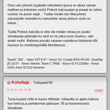
Osta vain johonki kypärään tarkoitetun (jossa on about saman
mallinen ja kokoinen visiiri) Pinlock kalvosarjan ja poraat ite siihen
visiiriisi ne pinnin reijät... Tuollai minäki tein Marushinin
sävytetyille visiireille ku marushinin ainoa pinlock visiiri on
kirkas...
Tuolla Pinlock kalvolla ei sitte ole mitään virkaa jos joudut
silmälaseja pitämään ku lasit on ne jotka ensin huurtuu, näin
ainaki mulla. Mahtava jossaki satasen vauhdissa hönkästä rillit
huuruun ku moottoripyörällä liikenteessä...
TeamC TM2 - Viper VST 8.5T - Xerun V3, Corally RDX Phi 09 - DualSky
Z5 10.5T - Xerun Xtreme, Team C TR8E - Xerun 4274 2200kv - Xerun
150A, Axial SCX10 Hummer
Koheltaja
Fullspeed RC
01.11.11 - klo: 21.09
#1565
Tosta kypärä millä ei huurru rillitkään, tollasella on ajettu kelissä
kun kelissä ja parhaimmat pakkaset -35 ja huurtumisesta
tietoakaan.