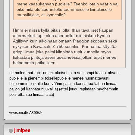
mene kaasukahvan puolelle? Teenkö jotain väärin vai
eikö niitä ole suunniteltu tuommoiselle kiinalaiselle
muoviläjälle, eli kymcolle?
Hmm ei niissä kyllä pitäisi olla. Ihan tavalliset kaupan
aftermarket-tupit olen asennellut niin siskon Kymco
Agilityyn kuin aikoinaan omaan Piaggion skobaan sekä
nykyiseen Kawasaki Z 750:seenkin. Kannattaa käyttää
grippiliimaa joka paitsi kiinnittää tupit kunnolla myös
liukastaa pintoja asennusvaiheessa jolloin tupit menee
helpommin paikoilleen.
ne molemmat tupit on erikokoiset laita se isompi kaasukahvan
puolelle ja pienempi toisellepuolelle menee huomattavasti
helpommin paikalle kun väärin päin ja kannattaa laittaa liimaa
paljon (ei kannata nuukailla) (ettei joudu repimään myöhemmin
pois että saa liimaa lisää)
Awesomatix A800😉
jimipee