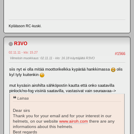
Kylätason RC-kuski.
R3VO
02.11.11 - klo: 15.27
#1566
Viimeisin muokkaus
: 02.11.11 - klo: 16.18 käyttäjältä R3VO
siis nyt ei olla mitää moottorikelkka kypärää hankkimassa
olis
kyl tyly kuitenkin
mut kysäsin airohilta sähköpostin kautta että onko saatavilla
pinlock/no-fog visiiriä saatavilla, vastasivat vain seuraavaa-->
Lainaa
Dear sirs
Thank you for your email and for your interest in our
helmets, on our website
www.airoh.com
there are any
informations about this helmets.
Best regards