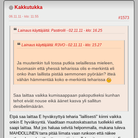
Kakkutukka
06.11.11 - klo: 11.55
#1573
Lainaus käyttäjältä: Pastirolli - 02.11.11 - klo: 16.25
Lainaus käyttäjältä: R3VO - 02.11.11 - klo: 15.27
Ja muutenkin tuli tossa putkia selaillessa mieleen,
huomasin että yhessä teharissa olis e-merkintä eli
onko ihan laillista pistää semmonen pyörään? itteä
vähän hämmentää koko e-merkintä teharissa
Saa laittaa vaikka kumisaappaan pakoputkeksi kunhan
tehot eivät nouse eikä äänet kasva yli sallitun
desibelimäärän.
Etpä saa laittaa E hyväksyttyä teharia "laillisesti" kiinni vaikka
onkin E hyväksyntä. Vaaditaan muutoskatsastus tuollekkii että
saapi laittaa. Mut jos haluaa selvitä helpommalla, mukana tuleva
MAHDOLLINEN tarra pitää liimata vaan runkoon että näkee