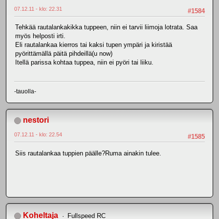
07.12.11 - klo: 22.31
#1584
Tehkää rautalankakikka tuppeen, niin ei tarvii liimoja lotrata. Saa
myös helposti irti.
Eli rautalankaa kierros tai kaksi tupen ympäri ja kiristää
pyörittämällä päitä pihdeillä(u now)
Itellä parissa kohtaa tuppea, niin ei pyöri tai liiku.
-tauolla-
nestori
07.12.11 - klo: 22.54
#1585
Siis rautalankaa tuppien päälle?Ruma ainakin tulee.
Koheltaja
Fullspeed RC