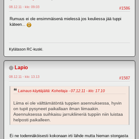
08.12.11 - klo: 09.03
#1586
Rumuus ei ole ensimmäisenä mielessä jos keuliessa jää tuppi
käteen...
Kylätason RC-kuski.
Lapio
08.12.11 - klo: 13.13
#1587
Lainaus käyttäjältä: Koheltaja - 07.12.11 - klo: 17.10
Liima ei ole välttämätöntä tuppien asennuksessa, hyvin
on tupit pysyneet paikallaan ilman liimaakin.
Asennuksessa suihkaisu jarrukliineriä tuppiin niin luistaa
helposti paikalleen.
Ei ne todennäköisesti kokonaan irti lähde mutta hieman stongasta