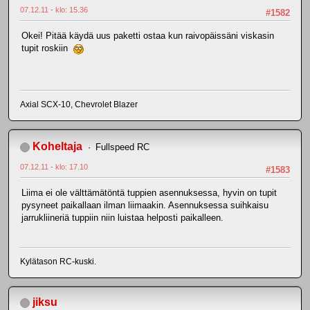
07.12.11 - klo: 15.36
#1582
Okei! Pitää käydä uus paketti ostaa kun raivopäissäni viskasin
tupit roskiin
Axial SCX-10, Chevrolet Blazer
Koheltaja
Fullspeed RC
07.12.11 - klo: 17.10
#1583
Liima ei ole välttämätöntä tuppien asennuksessa, hyvin on tupit
pysyneet paikallaan ilman liimaakin. Asennuksessa suihkaisu
jarrukliineriä tuppiin niin luistaa helposti paikalleen.
Kylätason RC-kuski.
jiksu