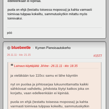
edelleenkään ei kipinää.
puola on ehjä (testattu toisessa mopossa) ja kahta varmasti
toimivaa tulppaa kokeiltu, sammutuskytkin mitattu myös
toimivaksi.
pöö
bluebeetle
Kymen Pienoisautokerho
26.11.11 - klo: 21.15
#1577
Lainaus käyttäjältä: JiiVee - 26.11.11 - klo: 18.35
ja vieläkään tuo 110cc samu ei lähe käyntiin
nyt on puolaa ja johtosarjaa lukuunottamatta kaikki
sähköosat vaihdettu, johdoista löytyi katkos joka on
korjattu, vaan edelleenkään ei kipinää.
puola on ehjä (testattu toisessa mopossa) ja kahta
varmasti toimivaa tulppaa kokeiltu, sammutuskytkin