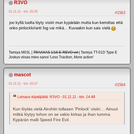
R3VO
01.11.11 - klo: 20.05
#1563
joo kyllä tuolta löyty visiiri mun kypärään mutta kun kerrottas että
onko pinlockki/anti fog vai mikä... Kuvaakin kun sais vielä
Tamiya M03L |
TRAXXAS 1/16 E-REVO vxl
| Tamiya TT-01D Type E
Joskus viisas mies sanoi 'Less Traction, More action'
mascot
01.11.11 - klo: 20.07
#1564
Lainaus käyttäjältä: R3VO - 01.11.11 - klo: 14.48
Kun löytäs vielä Airohiin tollasen 'Pinlock' visiiri.... Ainuut
mitkä löytyy tohon on se vakio kirkas ja ihan tumma.
Kypärän malli Speed Fire Evil.