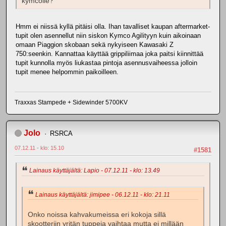
kymcolle?
Hmm ei niissä kyllä pitäisi olla. Ihan tavalliset kaupan aftermarket-
tupit olen asennellut niin siskon Kymco Agilityyn kuin aikoinaan
omaan Piaggion skobaan sekä nykyiseen Kawasaki Z
750:seenkin. Kannattaa käyttää grippiliimaa joka paitsi kiinnittää
tupit kunnolla myös liukastaa pintoja asennusvaiheessa jolloin
tupit menee helpommin paikoilleen.
Traxxas Stampede + Sidewinder 5700KV
Jolo
RSRCA
07.12.11 - klo: 15.10
#1581
Lainaus käyttäjältä: Lapio - 07.12.11 - klo: 13.49
Lainaus käyttäjältä: jimipee - 06.12.11 - klo: 21.11
Onko noissa kahvakumeissa eri kokoja sillä
skootteriin yritän tuppeja vaihtaa mutta ei millään