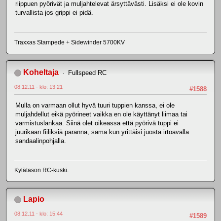
riippuen pyörivät ja muljahtelevat ärsyttävästi. Lisäksi ei ole kovin
turvallista jos grippi ei pidä.
Traxxas Stampede + Sidewinder 5700KV
Koheltaja
Fullspeed RC
08.12.11 - klo: 13.21
#1588
Mulla on varmaan ollut hyvä tuuri tuppien kanssa, ei ole
muljahdellut eikä pyörineet vaikka en ole käyttänyt liimaa tai
varmistuslankaa. Siinä olet oikeassa että pyörivä tuppi ei
juurikaan fiiliksiä paranna, sama kun yrittäisi juosta irtoavalla
sandaalinpohjalla.
Kylätason RC-kuski.
Lapio
08.12.11 - klo: 15.44
#1589