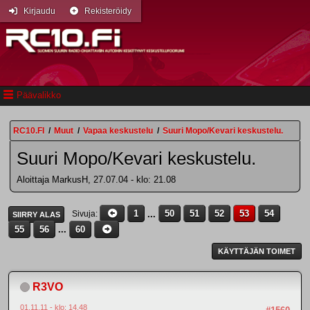
Kirjaudu
Rekisteröidy
Päävalikko
RC10.FI
/
Muut
/
Vapaa keskustelu
/
Suuri Mopo/Kevari keskustelu.
Suuri Mopo/Kevari keskustelu.
Aloittaja MarkusH, 27.07.04 - klo: 21.08
1
...
50
51
52
53
54
Sivuja
SIIRRY ALAS
55
56
...
60
KÄYTTÄJÄN TOIMET
R3VO
01.11.11 - klo: 14.48