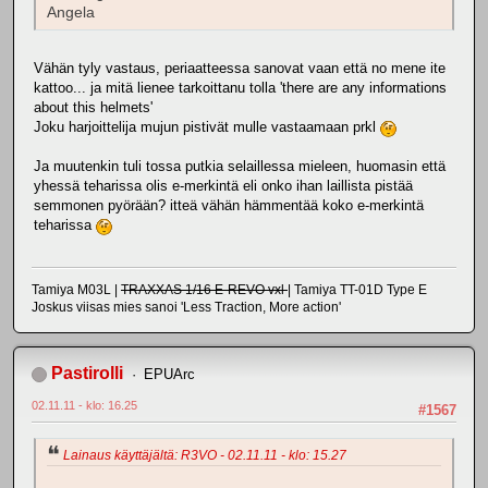
Angela
Vähän tyly vastaus, periaatteessa sanovat vaan että no mene ite
kattoo... ja mitä lienee tarkoittanu tolla 'there are any informations
about this helmets'
Joku harjoittelija mujun pistivät mulle vastaamaan prkl
Ja muutenkin tuli tossa putkia selaillessa mieleen, huomasin että
yhessä teharissa olis e-merkintä eli onko ihan laillista pistää
semmonen pyörään? itteä vähän hämmentää koko e-merkintä
teharissa
Tamiya M03L |
TRAXXAS 1/16 E-REVO vxl
| Tamiya TT-01D Type E
Joskus viisas mies sanoi 'Less Traction, More action'
Pastirolli
EPUArc
02.11.11 - klo: 16.25
#1567
Lainaus käyttäjältä: R3VO - 02.11.11 - klo: 15.27