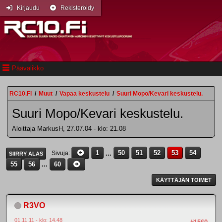
Kirjaudu
Rekisteröidy
Päävalikko
RC10.FI
/
Muut
/
Vapaa keskustelu
/
Suuri Mopo/Kevari keskustelu.
Suuri Mopo/Kevari keskustelu.
Aloittaja MarkusH, 27.07.04 - klo: 21.08
1
...
50
51
52
53
54
Sivuja
SIIRRY ALAS
55
56
...
60
KÄYTTÄJÄN TOIMET
R3VO
01.11.11 - klo: 14.48