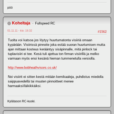
pöö
Koheltaja
Fullspeed RC
01.11.11 - klo: 19.32
#1562
Tuolta voi katsoa jos löytyy huurtumatonta visiiriä omaan
kypärään. Visiirissä pinnoite joka estää suoran huurtumisen mutta
ajan mittaan kosteus kerääntyy sisäpinnalle, mitä pinlock tai
tuplavisiiri ei tee. Kesä tuli ajettua ton firman visiirillä ja melko
varmaan myös ensi kesänä hieman tummenetulla versiolla.
http://www.bobheathvisors.co.uk/
Noi visiirit ei sitten kestä mitään kemikaaleja, puhdistus miedolla
saippuavedellä tai muuten pinnoitteet menee
harmaaksi/läikikkäiksi.
Kylätason RC-kuski.