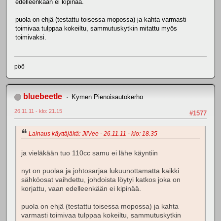
edelleenkään ei kipinää.
puola on ehjä (testattu toisessa mopossa) ja kahta varmasti
toimivaa tulppaa kokeiltu, sammutuskytkin mitattu myös
toimivaksi.
pöö
bluebeetle
Kymen Pienoisautokerho
26.11.11 - klo: 21.15
#1577
Lainaus käyttäjältä: JiiVee - 26.11.11 - klo: 18.35
ja vieläkään tuo 110cc samu ei lähe käyntiin
nyt on puolaa ja johtosarjaa lukuunottamatta kaikki
sähköosat vaihdettu, johdoista löytyi katkos joka on
korjattu, vaan edelleenkään ei kipinää.
puola on ehjä (testattu toisessa mopossa) ja kahta
varmasti toimivaa tulppaa kokeiltu, sammutuskytkin