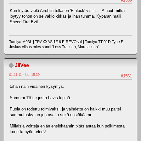
#1560
Kun löytäs vielä Airohiin tollasen 'Pinlock' visiiri.... Ainuut mitkä
löytyy tohon on se vakio kirkas ja ihan tumma. Kypärän malli
Speed Fire Evil.
Tamiya M03L |
TRAXXAS 1/16 E-REVO vxl
| Tamiya TT-01D Type E
Joskus viisas mies sanoi 'Less Traction, More action'
JiiVee
01.11.11 - klo: 15.39
#1561
tähän näin visainen kysymys.
Samurai 110cc josta hävis kipinä.
Puola on todettu toimivaksi, ja vaihdettu on kaikki muu paitsi
sammutuskytkin johtosarja sekä ensiökäämi.
Millaisia voltteja ehjän ensiökäämin pitäs antaa kun polkimesta
konetta pyörittelee?