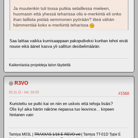
Ja muutenkin tuli tossa putkia selaillessa mieleen,
huomasin että yhessä teharissa olis e-merkintä eli onko
ihan laillista pistää semmonen pyörään? itteä vähän
hämmentää koko e-merkintä teharissa
Saa laittaa vaikka kumisaappaan pakoputkeksi kunhan tehot eivät
nouse eikä äänet kasva yli sallitun desibelimäärän.
Kaikenlaisia projekteja talon täydeltä
R3VO
02.11.11 - klo: 19.23
#1568
Kuristettu se putki kai on niin en uskois että tehoja lisäis?
Olis kyl aika härön näköne riepassa tuo leovince... kirpeen
hintanen vain
Tamiya M03L |
TRAXXAS 1/16 E-REVO vxl
| Tamiya TT-01D Type E