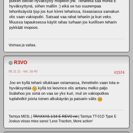
putken olevan hyväksytty mopetiin jne. Tehareita saa monia E
hyväksyttynä, siihen malliin :) eikä se tuo suurempaa
tehonlisäystä tjsp jos kuri kiinni teharissa, itseasiassa samakun
olis vaan vakioputki. Satsaat vaa rahat tehariin ja kuri veks.
Muussa tapauksessa käytit rahas turhaan jos kurillisen teharin
pykkäät mopoos.
Voimaa ja valtaa.
R3VO
06.11.11 - klo: 16.40
#1574
Joo en kyllä teharii ollukkaan ostamassa, ihmettelin vaan tota e-
hyväksyntää
kyllä toi leovince olis antanu melko paljo
lisätehoo jos siinä on vaa se yks kuri, mul on vakioputkes
tuplaholkit joista toinen alkukäyrän ja paisarin välis
Tamiya M03L |
TRAXXAS 1/16 E-REVO vxl
| Tamiya TT-01D Type E
Joskus viisas mies sanoi 'Less Traction, More action'