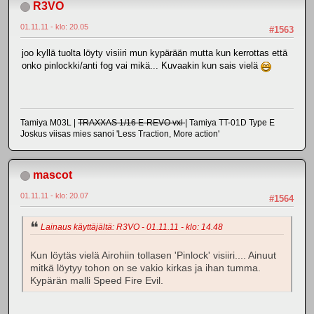
R3VO
01.11.11 - klo: 20.05
#1563
joo kyllä tuolta löyty visiiri mun kypärään mutta kun kerrottas että
onko pinlockki/anti fog vai mikä... Kuvaakin kun sais vielä
Tamiya M03L |
TRAXXAS 1/16 E-REVO vxl
| Tamiya TT-01D Type E
Joskus viisas mies sanoi 'Less Traction, More action'
mascot
01.11.11 - klo: 20.07
#1564
Lainaus käyttäjältä: R3VO - 01.11.11 - klo: 14.48
Kun löytäs vielä Airohiin tollasen 'Pinlock' visiiri.... Ainuut
mitkä löytyy tohon on se vakio kirkas ja ihan tumma.
Kypärän malli Speed Fire Evil.