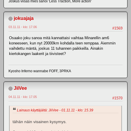
Joskus viisas mies sanoi 'Less Traction, More action'
jokuajaja
03.11.11 - klo: 17.06
#1569
Osaako joku sanoa mitä kannattaisi vaihtaa Minarellin am6
koneeseen, kun nyt 20000km kohdalla teen remppaa. Aiemmin
vaihdettu mäntä, joskus 11 tuhannen paikkeilla. Ainakin
kiertokangen laakerit ja tiivisteet?
Kyosho Inferno wannabe FOFF, 3PRKA
JiiVee
04.11.11 - klo: 17.05
#1570
Lainaus käyttäjältä: JiiVee - 01.11.11 - klo: 15.39
tähän näin visainen kysymys.