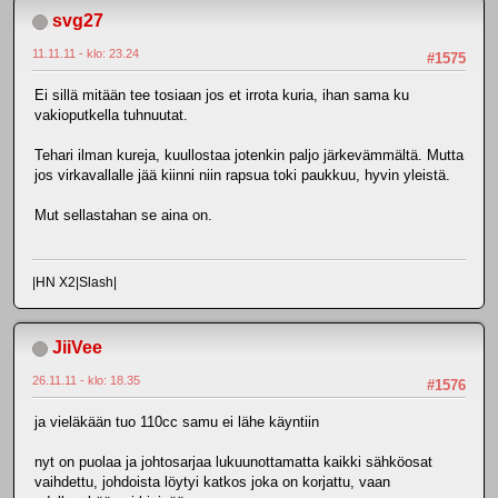
svg27
11.11.11 - klo: 23.24
#1575
Ei sillä mitään tee tosiaan jos et irrota kuria, ihan sama ku
vakioputkella tuhnuutat.
Tehari ilman kureja, kuullostaa jotenkin paljo järkevämmältä. Mutta
jos virkavallalle jää kiinni niin rapsua toki paukkuu, hyvin yleistä.
Mut sellastahan se aina on.
|HN X2|Slash|
JiiVee
26.11.11 - klo: 18.35
#1576
ja vieläkään tuo 110cc samu ei lähe käyntiin
nyt on puolaa ja johtosarjaa lukuunottamatta kaikki sähköosat
vaihdettu, johdoista löytyi katkos joka on korjattu, vaan