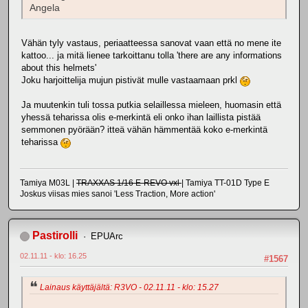
Angela
Vähän tyly vastaus, periaatteessa sanovat vaan että no mene ite
kattoo... ja mitä lienee tarkoittanu tolla 'there are any informations
about this helmets'
Joku harjoittelija mujun pistivät mulle vastaamaan prkl
Ja muutenkin tuli tossa putkia selaillessa mieleen, huomasin että
yhessä teharissa olis e-merkintä eli onko ihan laillista pistää
semmonen pyörään? itteä vähän hämmentää koko e-merkintä
teharissa
Tamiya M03L |
TRAXXAS 1/16 E-REVO vxl
| Tamiya TT-01D Type E
Joskus viisas mies sanoi 'Less Traction, More action'
Pastirolli
EPUArc
02.11.11 - klo: 16.25
#1567
Lainaus käyttäjältä: R3VO - 02.11.11 - klo: 15.27