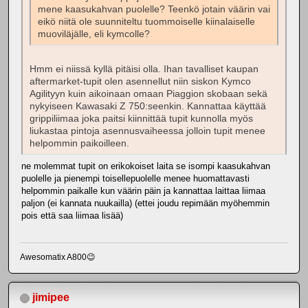
mene kaasukahvan puolelle? Teenkö jotain väärin vai
eikö niitä ole suunniteltu tuommoiselle kiinalaiselle
muoviläjälle, eli kymcolle?
Hmm ei niissä kyllä pitäisi olla. Ihan tavalliset kaupan
aftermarket-tupit olen asennellut niin siskon Kymco
Agilityyn kuin aikoinaan omaan Piaggion skobaan sekä
nykyiseen Kawasaki Z 750:seenkin. Kannattaa käyttää
grippiliimaa joka paitsi kiinnittää tupit kunnolla myös
liukastaa pintoja asennusvaiheessa jolloin tupit menee
helpommin paikoilleen.
ne molemmat tupit on erikokoiset laita se isompi kaasukahvan
puolelle ja pienempi toisellepuolelle menee huomattavasti
helpommin paikalle kun väärin päin ja kannattaa laittaa liimaa
paljon (ei kannata nuukailla) (ettei joudu repimään myöhemmin
pois että saa liimaa lisää)
Awesomatix A800😉
jimipee