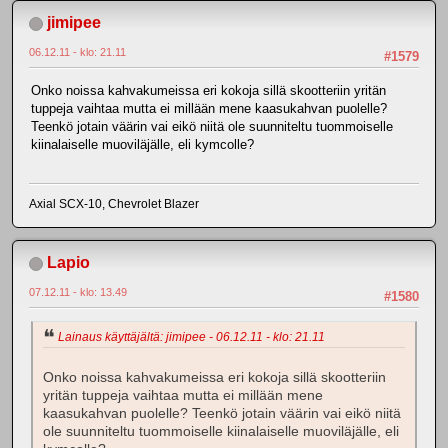
jimipee
06.12.11 - klo: 21.11
#1579
Onko noissa kahvakumeissa eri kokoja sillä skootteriin yritän
tuppeja vaihtaa mutta ei millään mene kaasukahvan puolelle?
Teenkö jotain väärin vai eikö niitä ole suunniteltu tuommoiselle
kiinalaiselle muoviläjälle, eli kymcolle?
Axial SCX-10, Chevrolet Blazer
Lapio
07.12.11 - klo: 13.49
#1580
Lainaus käyttäjältä: jimipee - 06.12.11 - klo: 21.11
Onko noissa kahvakumeissa eri kokoja sillä skootteriin
yritän tuppeja vaihtaa mutta ei millään mene
kaasukahvan puolelle? Teenkö jotain väärin vai eikö niitä
ole suunniteltu tuommoiselle kiinalaiselle muoviläjälle, eli