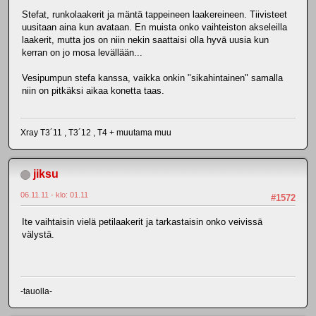
Stefat, runkolaakerit ja mäntä tappeineen laakereineen. Tiivisteet
uusitaan aina kun avataan. En muista onko vaihteiston akseleilla
laakerit, mutta jos on niin nekin saattaisi olla hyvä uusia kun
kerran on jo mosa levällään...
Vesipumpun stefa kanssa, vaikka onkin "sikahintainen" samalla
niin on pitkäksi aikaa konetta taas.
Xray T3´11 , T3´12 , T4 + muutama muu
jiksu
06.11.11 - klo: 01.11
#1572
Ite vaihtaisin vielä petilaakerit ja tarkastaisin onko veivissä
välystä.
-tauolla-