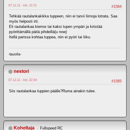
07.12.11 - klo: 22.31
#1584
Tehkää rautalankakikka tuppeen, niin ei tarvii liimoja lotrata. Saa
myös helposti irti.
Eli rautalankaa kierros tai kaksi tupen ympäri ja kiristää
pyörittämällä päitä pihdeillä(u now)
Itellä parissa kohtaa tuppea, niin ei pyöri tai liiku.
-tauolla-
nestori
07.12.11 - klo: 22.54
#1585
Siis rautalankaa tuppien päälle?Ruma ainakin tulee.
Koheltaja
Fullspeed RC