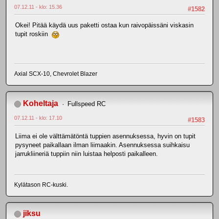
07.12.11 - klo: 15.36
#1582
Okei! Pitää käydä uus paketti ostaa kun raivopäissäni viskasin
tupit roskiin
Axial SCX-10, Chevrolet Blazer
Koheltaja
Fullspeed RC
07.12.11 - klo: 17.10
#1583
Liima ei ole välttämätöntä tuppien asennuksessa, hyvin on tupit
pysyneet paikallaan ilman liimaakin. Asennuksessa suihkaisu
jarrukliineriä tuppiin niin luistaa helposti paikalleen.
Kylätason RC-kuski.
jiksu