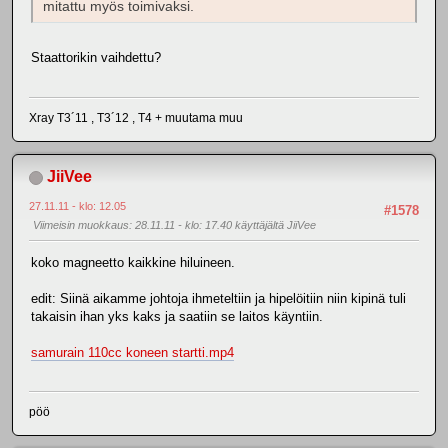
mitattu myös toimivaksi.
Staattorikin vaihdettu?
Xray T3´11 , T3´12 , T4 + muutama muu
JiiVee
27.11.11 - klo: 12.05
#1578
Viimeisin muokkaus
: 28.11.11 - klo: 17.40 käyttäjältä JiiVee
koko magneetto kaikkine hiluineen.
edit: Siinä aikamme johtoja ihmeteltiin ja hipelöitiin niin kipinä tuli
takaisin ihan yks kaks ja saatiin se laitos käyntiin.
samurain 110cc koneen startti.mp4
pöö