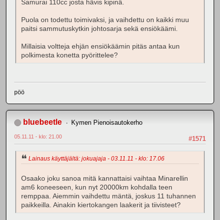
Samurai 110cc josta hävis kipinä.
Puola on todettu toimivaksi, ja vaihdettu on kaikki muu
paitsi sammutuskytkin johtosarja sekä ensiökäämi.
Millaisia voltteja ehjän ensiökäämin pitäs antaa kun
polkimesta konetta pyörittelee?
pöö
bluebeetle
Kymen Pienoisautokerho
05.11.11 - klo: 21.00
#1571
Lainaus käyttäjältä: jokuajaja - 03.11.11 - klo: 17.06
Osaako joku sanoa mitä kannattaisi vaihtaa Minarellin
am6 koneeseen, kun nyt 20000km kohdalla teen
remppaa. Aiemmin vaihdettu mäntä, joskus 11 tuhannen
paikkeilla. Ainakin kiertokangen laakerit ja tiivisteet?