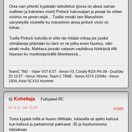
Osta vain johonki kypärään tarkoitetun (jossa on about saman
mallinen ja kokoinen visiiri) Pinlock kalvosarjan ja poraat ite siihen
visiiriisi ne pinnin reijät... Tuollai minäki tein Marushinin
sävytetyille visiireille ku marushinin ainoa pinlock visiiri on
kirkas...
Tuolla Pinlock kalvolla ei sitte ole mitään virkaa jos joudut
silmälaseja pitämään ku lasit on ne jotka ensin huurtuu, näin
ainaki mulla. Mahtava jossaki satasen vauhdissa hönkästä rillit
huuruun ku moottoripyörällä liikenteessä...
TeamC TM2 - Viper VST 8.5T - Xerun V3, Corally RDX Phi 09 - DualSky
Z5 10.5T - Xerun Xtreme, Team C TR8E - Xerun 4274 2200kv - Xerun
150A, Axial SCX10 Hummer
Koheltaja
Fullspeed RC
01.11.11 - klo: 21.09
#1565
Tosta kypärä millä ei huurru rillitkään, tollasella on ajettu kelissä
kun kelissä ja parhaimmat pakkaset -35 ja huurtumisesta
tietoakaan.