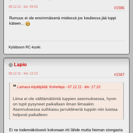
08.12.11 - klo: 09.03
#1586
Rumuus ei ole ensimmäisenä mielessä jos keuliessa jää tuppi
käteen...
Kylätason RC-kuski.
Lapio
08.12.11 - klo: 13.13
#1587
Lainaus käyttäjältä: Koheltaja - 07.12.11 - klo: 17.10
Liima ei ole välttämätöntä tuppien asennuksessa, hyvin
on tupit pysyneet paikallaan ilman liimaakin.
Asennuksessa suihkaisu jarrukliineriä tuppiin niin luistaa
helposti paikalleen.
Ei ne todennäköisesti kokonaan irti lähde mutta hieman stongasta