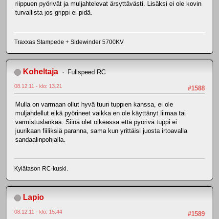
riippuen pyörivät ja muljahtelevat ärsyttävästi. Lisäksi ei ole kovin
turvallista jos grippi ei pidä.
Traxxas Stampede + Sidewinder 5700KV
Koheltaja
Fullspeed RC
08.12.11 - klo: 13.21
#1588
Mulla on varmaan ollut hyvä tuuri tuppien kanssa, ei ole
muljahdellut eikä pyörineet vaikka en ole käyttänyt liimaa tai
varmistuslankaa. Siinä olet oikeassa että pyörivä tuppi ei
juurikaan fiiliksiä paranna, sama kun yrittäisi juosta irtoavalla
sandaalinpohjalla.
Kylätason RC-kuski.
Lapio
08.12.11 - klo: 15.44
#1589