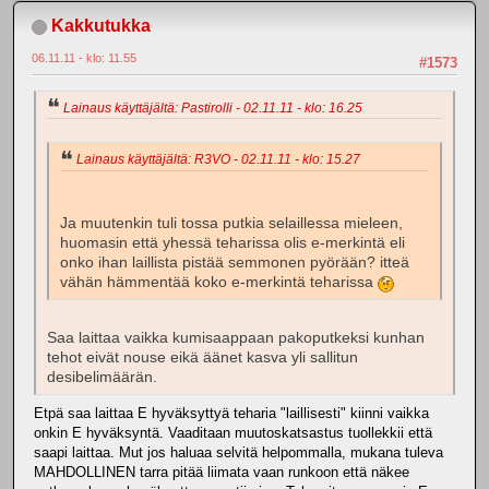
Kakkutukka
06.11.11 - klo: 11.55
#1573
Lainaus käyttäjältä: Pastirolli - 02.11.11 - klo: 16.25
Lainaus käyttäjältä: R3VO - 02.11.11 - klo: 15.27
Ja muutenkin tuli tossa putkia selaillessa mieleen,
huomasin että yhessä teharissa olis e-merkintä eli
onko ihan laillista pistää semmonen pyörään? itteä
vähän hämmentää koko e-merkintä teharissa
Saa laittaa vaikka kumisaappaan pakoputkeksi kunhan
tehot eivät nouse eikä äänet kasva yli sallitun
desibelimäärän.
Etpä saa laittaa E hyväksyttyä teharia "laillisesti" kiinni vaikka
onkin E hyväksyntä. Vaaditaan muutoskatsastus tuollekkii että
saapi laittaa. Mut jos haluaa selvitä helpommalla, mukana tuleva
MAHDOLLINEN tarra pitää liimata vaan runkoon että näkee