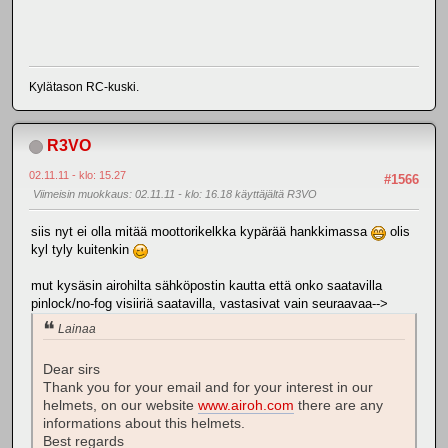
Kylätason RC-kuski.
R3VO
02.11.11 - klo: 15.27
#1566
Viimeisin muokkaus
: 02.11.11 - klo: 16.18 käyttäjältä R3VO
siis nyt ei olla mitää moottorikelkka kypärää hankkimassa
olis
kyl tyly kuitenkin
mut kysäsin airohilta sähköpostin kautta että onko saatavilla
pinlock/no-fog visiiriä saatavilla, vastasivat vain seuraavaa-->
Lainaa
Dear sirs
Thank you for your email and for your interest in our
helmets, on our website
www.airoh.com
there are any
informations about this helmets.
Best regards