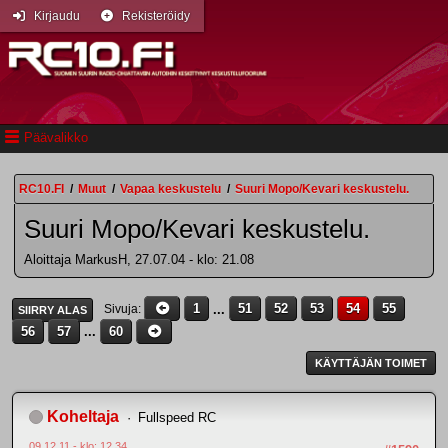
Kirjaudu
Rekisteröidy
Päävalikko
RC10.FI
/
Muut
/
Vapaa keskustelu
/
Suuri Mopo/Kevari keskustelu.
Suuri Mopo/Kevari keskustelu.
Aloittaja MarkusH, 27.07.04 - klo: 21.08
1
...
51
52
53
54
55
Sivuja
SIIRRY ALAS
56
57
...
60
KÄYTTÄJÄN TOIMET
Koheltaja
Fullspeed RC
09.12.11 - klo: 12.34