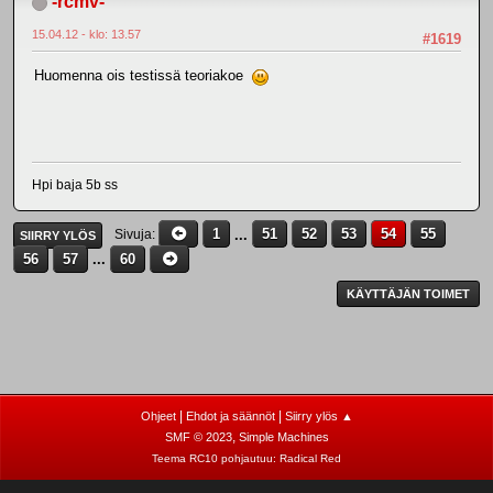
-rcmv-
15.04.12 - klo: 13.57
#1619
Huomenna ois testissä teoriakoe
Hpi baja 5b ss
1
...
51
52
53
54
55
Sivuja
SIIRRY YLÖS
56
57
...
60
KÄYTTÄJÄN TOIMET
|
|
Ohjeet
Ehdot ja säännöt
Siirry ylös ▲
,
SMF © 2023
Simple Machines
Teema RC10 pohjautuu:
Radical Red