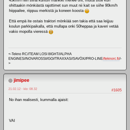
45km/h niin siinä kuriton mankiki menee ohi, mutta sitte kun
ohittaakin mönkiästä rajottimet sun muut nii kait se siihe 90km/h
hiippailee, riippuu merkistä ja koneen koosta
Että empä ite ostais traktori mönkiää sen takia että saa leijjuu
koulun parkkipaikalla, että mullapa onki 50heppaa ja kaveri vetää
vakio mopolla vieressä
<-Tekno RC//TEAM LOSI 8IGHT//ALPHA
ENGINES//NOVAROSSI//GO//TRAXXAS//SAVÖX//PRO-LINE
//teknorc.fi/
/-
>
jimipee
21.02.12 - klo: 08.32
#1605
No ihan realisesti, kummalla ajaisit:
VAI