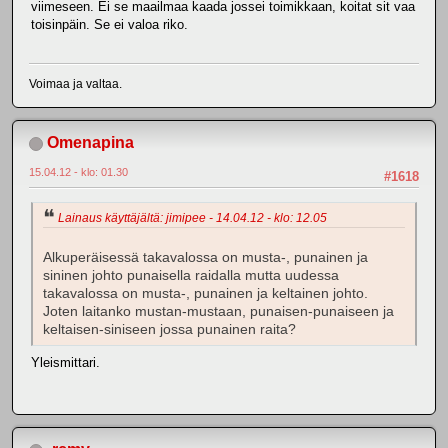
viimeseen. Ei se maailmaa kaada jossei toimikkaan, koitat sit vaa
toisinpäin. Se ei valoa riko.
Voimaa ja valtaa.
Omenapina
15.04.12 - klo: 01.30
#1618
Lainaus käyttäjältä: jimipee - 14.04.12 - klo: 12.05
Alkuperäisessä takavalossa on musta-, punainen ja
sininen johto punaisella raidalla mutta uudessa
takavalossa on musta-, punainen ja keltainen johto.
Joten laitanko mustan-mustaan, punaisen-punaiseen ja
keltaisen-siniseen jossa punainen raita?
Yleismittari.