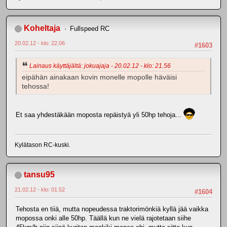
Koheltaja
Fullspeed RC
20.02.12 - klo: 22.06
#1603
Lainaus käyttäjältä: jokuajaja - 20.02.12 - klo: 21.56
eipähän ainakaan kovin monelle mopolle häväisi
tehossa!
Et saa yhdestäkään moposta repäistyä yli 50hp tehoja...
Kylätason RC-kuski.
tansu95
21.02.12 - klo: 01.52
#1604
Tehosta en tiiä, mutta nopeudessa traktorimönkiä kyllä jää vaikka
mopossa onki alle 50hp. Täällä kun ne vielä rajotetaan siihe