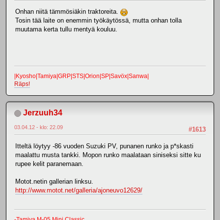
Onhan niitä tämmösiäkin traktoreita.
Tosin tää laite on enemmin työkäytössä, mutta onhan tolla
muutama kerta tullu mentyä kouluu.
|Kyosho|Tamiya|GRP|STS|Orion|SP|Savöx|Sanwa|
Räps!
Jerzuuh34
03.04.12 - klo: 22.09
#1613
Itteltä löytyy -86 vuoden Suzuki PV, punanen runko ja p*skasti
maalattu musta tankki. Mopon runko maalataan siniseksi sitte ku
rupee kelit paranemaan.
Motot.netin gallerian linksu.
http://www.motot.net/galleria/ajoneuvo12629/
-Tamiya M-05 Mini Classic