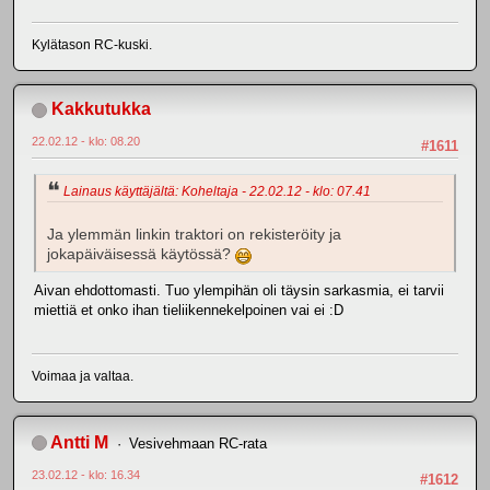
Kylätason RC-kuski.
Kakkutukka
22.02.12 - klo: 08.20
#1611
Lainaus käyttäjältä: Koheltaja - 22.02.12 - klo: 07.41
Ja ylemmän linkin traktori on rekisteröity ja
jokapäiväisessä käytössä?
Aivan ehdottomasti. Tuo ylempihän oli täysin sarkasmia, ei tarvii
miettiä et onko ihan tieliikennekelpoinen vai ei :D
Voimaa ja valtaa.
Antti M
Vesivehmaan RC-rata
23.02.12 - klo: 16.34
#1612