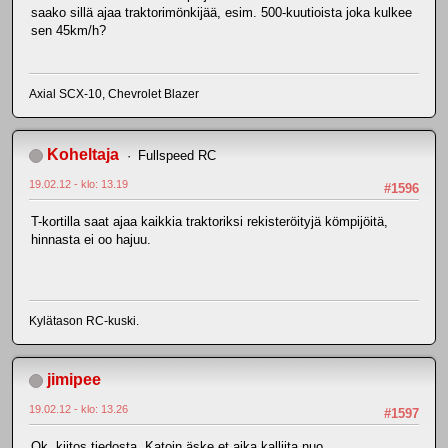
saako sillä ajaa traktorimönkijää, esim. 500-kuutioista joka kulkee
sen 45km/h?
Axial SCX-10, Chevrolet Blazer
Koheltaja
Fullspeed RC
19.02.12 - klo: 13.19
#1596
T-kortilla saat ajaa kaikkia traktoriksi rekisteröityjä kömpijöitä,
hinnasta ei oo hajuu.
Kylätason RC-kuski.
jimipee
19.02.12 - klo: 13.26
#1597
Ok, kiitos tiedosta. Katoin äske et aika kalliita nuo