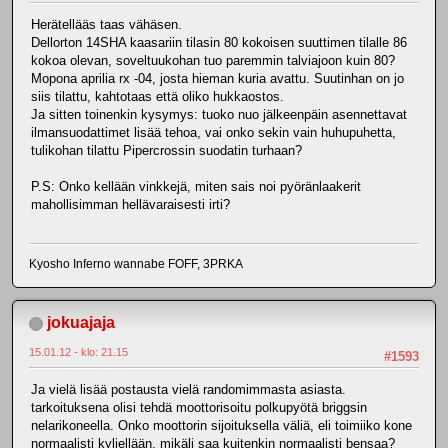
Herätellääs taas vähäsen.
Dellorton 14SHA kaasariin tilasin 80 kokoisen suuttimen tilalle 86
kokoa olevan, soveltuukohan tuo paremmin talviajoon kuin 80?
Mopona aprilia rx -04, josta hieman kuria avattu. Suutinhan on jo
siis tilattu, kahtotaas että oliko hukkaostos.
Ja sitten toinenkin kysymys: tuoko nuo jälkeenpäin asennettavat
ilmansuodattimet lisää tehoa, vai onko sekin vain huhupuhetta,
tulikohan tilattu Pipercrossin suodatin turhaan?
P.S: Onko kellään vinkkejä, miten sais noi pyöränlaakerit
mahollisimman hellävaraisesti irti?
Kyosho Inferno wannabe FOFF, 3PRKA
jokuajaja
15.01.12 - klo: 21.15
#1593
Ja vielä lisää postausta vielä randomimmasta asiasta.
tarkoituksena olisi tehdä moottorisoitu polkupyötä briggsin
nelarikoneella. Onko moottorin sijoituksella väliä, eli toimiiko kone
normaalisti kyljellään, mikäli saa kuitenkin normaalisti bensaa?