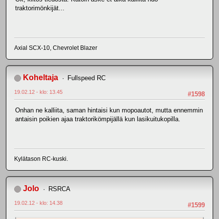
traktorimönkijät...
Axial SCX-10, Chevrolet Blazer
Koheltaja
Fullspeed RC
19.02.12 - klo: 13.45
#1598
Onhan ne kalliita, saman hintaisi kun mopoautot, mutta ennemmin
antaisin poikien ajaa traktorikömpijällä kun lasikuitukopilla.
Kylätason RC-kuski.
Jolo
RSRCA
19.02.12 - klo: 14.38
#1599