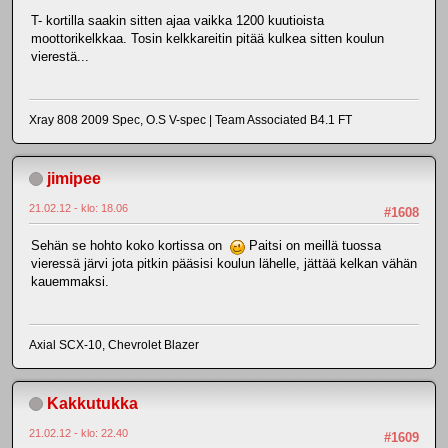
T- kortilla saakin sitten ajaa vaikka 1200 kuutioista
moottorikelkkaa. Tosin kelkkareitin pitää kulkea sitten koulun
vierestä...
Xray 808 2009 Spec, O.S V-spec | Team Associated B4.1 FT
jimipee
21.02.12 - klo: 18.06
#1608
Sehän se hohto koko kortissa on
Paitsi on meillä tuossa
vieressä järvi jota pitkin pääsisi koulun lähelle, jättää kelkan vähän
kauemmaksi.
Axial SCX-10, Chevrolet Blazer
Kakkutukka
21.02.12 - klo: 22.40
#1609