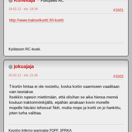
Koheltaja
Fullspeed RC
19.02.12 - klo: 18.39
#1601
http://www.traktorikortti.fi/t-kortti
Kylätason RC-kuski.
jokuajaja
20.02.12 - klo: 21.56
#1602
T-kortin hintaa ei ole nostettu, koska kortin saamiseen vaaditaan
vain teoriakoe.
Itsekkin rupesin miettimään, että olisihan se aika hienoa mennä
kouluun traktorimönkijällä, eipähän ainakaan kovin monelle
mopolle häväisi tehossa! Noh, mutta mopo ja kortti on jo hankittu,
joten turha valittaa.
Kyosho Inferno wannabe FOFF, 3PRKA