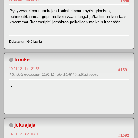
#1590
Pysyvyys riippuu tankojen lisäksi riippuu myös gripeistä,
pehmeät/tahmeat gripit melkein vaatii langat ja/tai liiman kun taas
kovemmat "kestogripit" jämähtää paikalleen melkein itsestään.
Kylätason RC-kuski.
trouke
10.01.12 - klo: 21.55
#1591
Viimeisin muokkaus
: 11.01.12 - klo: 19.45 käyttäjältä trouke
-
jokuajaja
14.01.12 - klo: 03.05
#1592