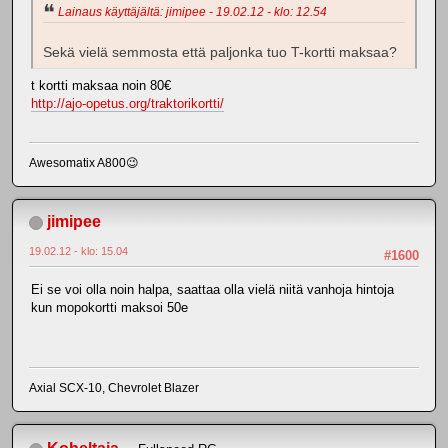
Lainaus käyttäjältä: jimipee - 19.02.12 - klo: 12.54
Sekä vielä semmosta että paljonka tuo T-kortti maksaa?
t kortti maksaa noin 80€
http://ajo-opetus.org/traktorikortti/
Awesomatix A800😉
jimipee
19.02.12 - klo: 15.04
#1600
Ei se voi olla noin halpa, saattaa olla vielä niitä vanhoja hintoja
kun mopokortti maksoi 50e
Axial SCX-10, Chevrolet Blazer