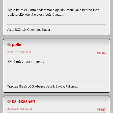
Kyllä ite mieluummin ylemmällä ajaisin. Mönkijällä kehtaa ihan
vaikka eläkkeellä oleva ylpeänä ajaa...
Axial SCX-10, Chevrolet Blazer
polle
21.02.12 - klo: 09.36
#1606
Kyllä mä ottasin mankin.
Traxxas Slash LCG, Absima Jekyll, Savöx, Fullymax
kallekaahari
21.02.12 - klo: 17.38
#1607