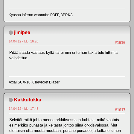
Kyosho Inferno wannabe FOFF, 3PRKA
jimipee
14.04.12 - klo: 16.26
#1616
Pitää saada vastaus kyllä tai ei niin ei turhan takia tule liittimiä
vaihdettua...
Axial SCX-10, Chevrolet Blazer
Kakkutukka
14.04.12 - klo: 17.43
#1617
Selvität mikä johto menee orkkiksessa ja kahtelet mikä vastais
esimerkiks punasta ja keltasta johtoo siinä orkkisvalossa. Mut
olettaisin että musta mustaan, punane punasee ja keltane siihen