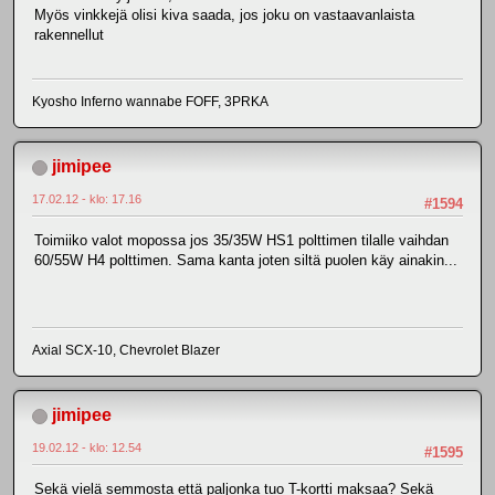
Myös vinkkejä olisi kiva saada, jos joku on vastaavanlaista
rakennellut
Kyosho Inferno wannabe FOFF, 3PRKA
jimipee
17.02.12 - klo: 17.16
#1594
Toimiiko valot mopossa jos 35/35W HS1 polttimen tilalle vaihdan
60/55W H4 polttimen. Sama kanta joten siltä puolen käy ainakin...
Axial SCX-10, Chevrolet Blazer
jimipee
19.02.12 - klo: 12.54
#1595
Sekä vielä semmosta että paljonka tuo T-kortti maksaa? Sekä