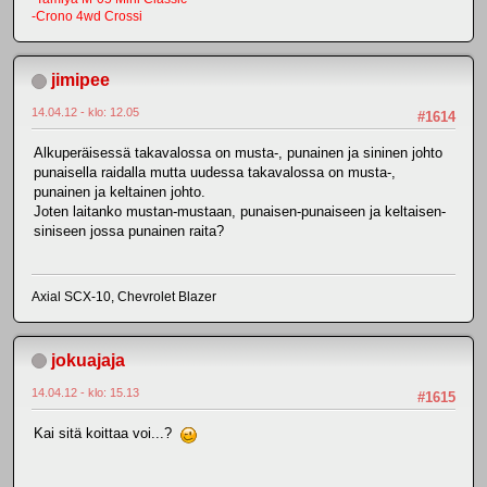
-Crono 4wd Crossi
jimipee
14.04.12 - klo: 12.05
#1614
Alkuperäisessä takavalossa on musta-, punainen ja sininen johto
punaisella raidalla mutta uudessa takavalossa on musta-,
punainen ja keltainen johto.
Joten laitanko mustan-mustaan, punaisen-punaiseen ja keltaisen-
siniseen jossa punainen raita?
Axial SCX-10, Chevrolet Blazer
jokuajaja
14.04.12 - klo: 15.13
#1615
Kai sitä koittaa voi...?