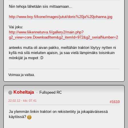
Niin tehoja lähetään siis mittaamaan...
http://www.boy.fi/kone/images/jutut/doris%20ja%20johanna.jpg
Vai joku:
http://www.liikenneturva.fi/gallery2/main.php?
g2_view=core.DownloadItem&g2_itemId=972&g2_serialNumber=2
anteeks mutta oli aivan pakko, meiltähän traktori löytyy nytten ni
kyllä mä silä mieluiten ajaisin, ja saa vielä lämpimäks toisinkuin
mönkijät ja mopot :D
Voimaa ja valtaa.
Koheltaja
Fullspeed RC
22.02.12 - klo: 07.41
#1610
Ja ylemmän linkin traktori on rekisteröity ja jokapäiväisessä
käytössä?