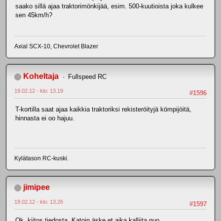
saako sillä ajaa traktorimönkijää, esim. 500-kuutioista joka kulkee
sen 45km/h?
Axial SCX-10, Chevrolet Blazer
Koheltaja
Fullspeed RC
19.02.12 - klo: 13.19
#1596
T-kortilla saat ajaa kaikkia traktoriksi rekisteröityjä kömpijöitä,
hinnasta ei oo hajuu.
Kylätason RC-kuski.
jimipee
19.02.12 - klo: 13.26
#1597
Ok, kiitos tiedosta. Katoin äske et aika kalliita nuo