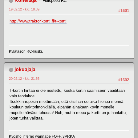
Koheltaja
Fullspeed RC
19.02.12 - klo: 18.39
#1601
http://www.traktorikortti.fi/t-kortti
Kylätason RC-kuski.
jokuajaja
20.02.12 - klo: 21.56
#1602
T-kortin hintaa ei ole nostettu, koska kortin saamiseen vaaditaan
vain teoriakoe.
Itsekkin rupesin miettimään, että olisihan se aika hienoa mennä
kouluun traktorimönkijällä, eipähän ainakaan kovin monelle
mopolle häväisi tehossa! Noh, mutta mopo ja kortti on jo hankittu,
joten turha valittaa.
Kyosho Inferno wannabe FOFF, 3PRKA