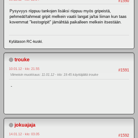
#1590
Pysyvyys riippuu tankojen lisäksi riippuu myös gripeistä,
pehmeät/tahmeat gripit melkein vaatii langat ja/tai liiman kun taas
kovemmat "kestogripit" jämähtää paikalleen melkein itsestään.
Kylätason RC-kuski.
trouke
10.01.12 - klo: 21.55
#1591
Viimeisin muokkaus
: 11.01.12 - klo: 19.45 käyttäjältä trouke
-
jokuajaja
14.01.12 - klo: 03.05
#1592