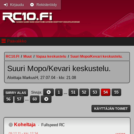
Kirjaudu
Rekisteröidy
Päävalikko
RC10.FI
/
Muut
/
Vapaa keskustelu
/
Suuri Mopo/Kevari keskustelu.
Suuri Mopo/Kevari keskustelu.
Aloittaja MarkusH, 27.07.04 - klo: 21.08
1
...
51
52
53
54
55
Sivuja
SIIRRY ALAS
56
57
...
60
KÄYTTÄJÄN TOIMET
Koheltaja
Fullspeed RC
09.12.11 - klo: 12.34