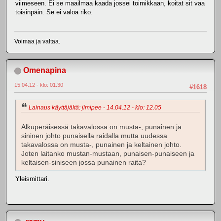
viimeseen. Ei se maailmaa kaada jossei toimikkaan, koitat sit vaa
toisinpäin. Se ei valoa riko.
Voimaa ja valtaa.
Omenapina
15.04.12 - klo: 01.30
#1618
Lainaus käyttäjältä: jimipee - 14.04.12 - klo: 12.05
Alkuperäisessä takavalossa on musta-, punainen ja
sininen johto punaisella raidalla mutta uudessa
takavalossa on musta-, punainen ja keltainen johto.
Joten laitanko mustan-mustaan, punaisen-punaiseen ja
keltaisen-siniseen jossa punainen raita?
Yleismittari.