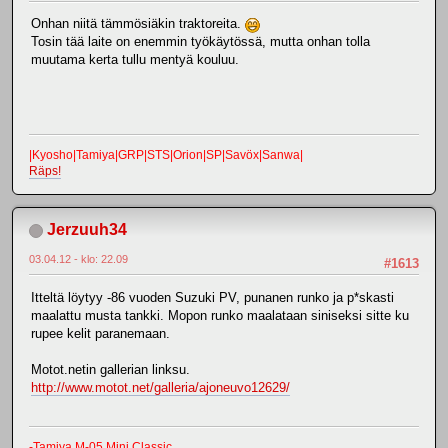
Onhan niitä tämmösiäkin traktoreita.
Tosin tää laite on enemmin työkäytössä, mutta onhan tolla
muutama kerta tullu mentyä kouluu.
|Kyosho|Tamiya|GRP|STS|Orion|SP|Savöx|Sanwa|
Räps!
Jerzuuh34
03.04.12 - klo: 22.09
#1613
Itteltä löytyy -86 vuoden Suzuki PV, punanen runko ja p*skasti
maalattu musta tankki. Mopon runko maalataan siniseksi sitte ku
rupee kelit paranemaan.
Motot.netin gallerian linksu.
http://www.motot.net/galleria/ajoneuvo12629/
-Tamiya M-05 Mini Classic