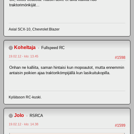
traktorimönkijät...
Axial SCX-10, Chevrolet Blazer
Koheltaja
Fullspeed RC
19.02.12 - klo: 13.45
#1598
Onhan ne kalliita, saman hintaisi kun mopoautot, mutta ennemmin
antaisin poikien ajaa traktorikömpijällä kun lasikuitukopilla.
Kylätason RC-kuski.
Jolo
RSRCA
19.02.12 - klo: 14.38
#1599