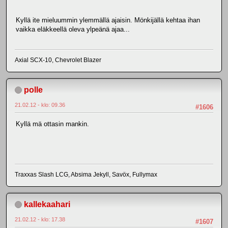
Kyllä ite mieluummin ylemmällä ajaisin. Mönkijällä kehtaa ihan
vaikka eläkkeellä oleva ylpeänä ajaa...
Axial SCX-10, Chevrolet Blazer
polle
21.02.12 - klo: 09.36
#1606
Kyllä mä ottasin mankin.
Traxxas Slash LCG, Absima Jekyll, Savöx, Fullymax
kallekaahari
21.02.12 - klo: 17.38
#1607