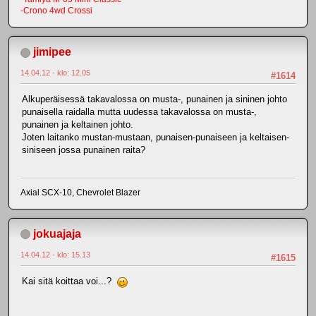
-Crono 4wd Crossi
jimipee
14.04.12 - klo: 12.05
#1614
Alkuperäisessä takavalossa on musta-, punainen ja sininen johto
punaisella raidalla mutta uudessa takavalossa on musta-,
punainen ja keltainen johto.
Joten laitanko mustan-mustaan, punaisen-punaiseen ja keltaisen-
siniseen jossa punainen raita?
Axial SCX-10, Chevrolet Blazer
jokuajaja
14.04.12 - klo: 15.13
#1615
Kai sitä koittaa voi...?