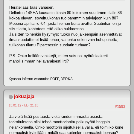
Herätellääs taas vähäsen.
Dellorton 14SHA kaasariin tilasin 80 kokoisen suuttimen tilalle 86
kokoa olevan, soveltuukohan tuo paremmin talviajoon kuin 80?
Mopona aprilia rx -04, josta hieman kuria avattu. Suutinhan on jo
siis tilattu, kahtotaas että oliko hukkaostos.
Ja sitten toinenkin kysymys: tuoko nuo jälkeenpäin asennettavat
ilmansuodattimet lisää tehoa, vai onko sekin vain huhupuhetta,
tulikohan tilattu Pipercrossin suodatin turhaan?
P.S: Onko kellään vinkkejä, miten sais noi pyöränlaakerit
mahollisimman hellävaraisesti irti?
Kyosho Inferno wannabe FOFF, 3PRKA
jokuajaja
15.01.12 - klo: 21.15
#1593
Ja vielä lisää postausta vielä randomimmasta asiasta.
tarkoituksena olisi tehdä moottorisoitu polkupyötä briggsin
nelarikoneella. Onko moottorin sijoituksella väliä, eli toimiiko kone
normaalisti kyljellään, mikäli saa kuitenkin normaalisti bensaa?