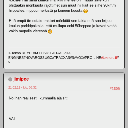
45km/h niin siinä kuriton mankiki menee ohi, mutta sitte kun
ohittaakin mönkiästä rajottimet sun muut nii kait se siihe 90km/h
hiippailee, riippuu merkistä ja koneen koosta
Että empä ite ostais traktori mönkiää sen takia että saa leijjuu
koulun parkkipaikalla, että mullapa onki 50heppaa ja kaveri vetää
vakio mopolla vieressä
<-Tekno RC//TEAM LOSI 8IGHT//ALPHA
ENGINES//NOVAROSSI//GO//TRAXXAS//SAVÖX//PRO-LINE
//teknorc.fi/
/-
>
jimipee
21.02.12 - klo: 08.32
#1605
No ihan realisesti, kummalla ajaisit:
VAI