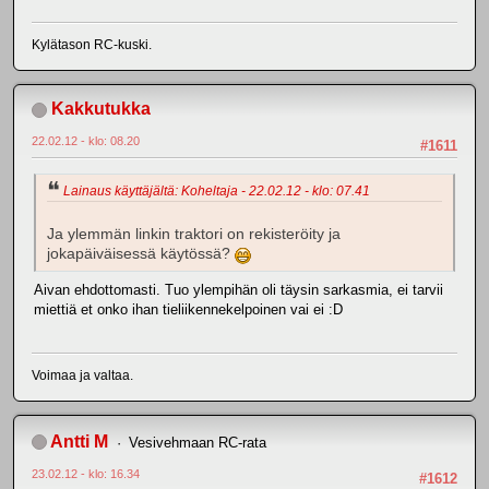
Kylätason RC-kuski.
Kakkutukka
22.02.12 - klo: 08.20
#1611
Lainaus käyttäjältä: Koheltaja - 22.02.12 - klo: 07.41
Ja ylemmän linkin traktori on rekisteröity ja
jokapäiväisessä käytössä?
Aivan ehdottomasti. Tuo ylempihän oli täysin sarkasmia, ei tarvii
miettiä et onko ihan tieliikennekelpoinen vai ei :D
Voimaa ja valtaa.
Antti M
Vesivehmaan RC-rata
23.02.12 - klo: 16.34
#1612