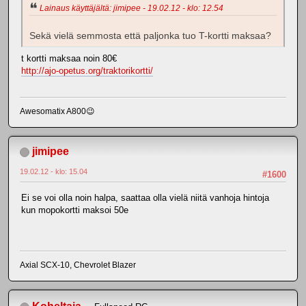
Lainaus käyttäjältä: jimipee - 19.02.12 - klo: 12.54
Sekä vielä semmosta että paljonka tuo T-kortti maksaa?
t kortti maksaa noin 80€
http://ajo-opetus.org/traktorikortti/
Awesomatix A800😉
jimipee
19.02.12 - klo: 15.04
#1600
Ei se voi olla noin halpa, saattaa olla vielä niitä vanhoja hintoja
kun mopokortti maksoi 50e
Axial SCX-10, Chevrolet Blazer