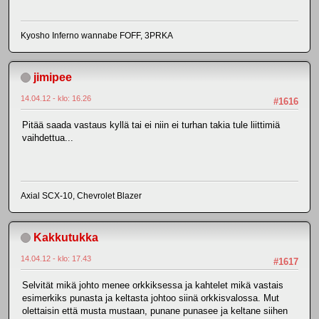
Kyosho Inferno wannabe FOFF, 3PRKA
jimipee
14.04.12 - klo: 16.26
#1616
Pitää saada vastaus kyllä tai ei niin ei turhan takia tule liittimiä
vaihdettua...
Axial SCX-10, Chevrolet Blazer
Kakkutukka
14.04.12 - klo: 17.43
#1617
Selvität mikä johto menee orkkiksessa ja kahtelet mikä vastais
esimerkiks punasta ja keltasta johtoo siinä orkkisvalossa. Mut
olettaisin että musta mustaan, punane punasee ja keltane siihen