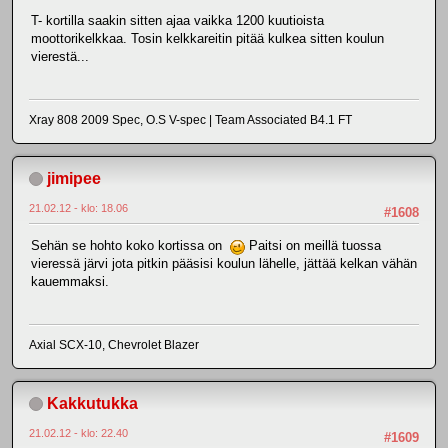
T- kortilla saakin sitten ajaa vaikka 1200 kuutioista
moottorikelkkaa. Tosin kelkkareitin pitää kulkea sitten koulun
vierestä...
Xray 808 2009 Spec, O.S V-spec | Team Associated B4.1 FT
jimipee
21.02.12 - klo: 18.06
#1608
Sehän se hohto koko kortissa on
Paitsi on meillä tuossa
vieressä järvi jota pitkin pääsisi koulun lähelle, jättää kelkan vähän
kauemmaksi.
Axial SCX-10, Chevrolet Blazer
Kakkutukka
21.02.12 - klo: 22.40
#1609