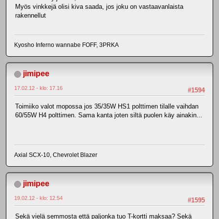
Myös vinkkejä olisi kiva saada, jos joku on vastaavanlaista
rakennellut
Kyosho Inferno wannabe FOFF, 3PRKA
jimipee
17.02.12 - klo: 17.16
#1594
Toimiiko valot mopossa jos 35/35W HS1 polttimen tilalle vaihdan
60/55W H4 polttimen. Sama kanta joten siltä puolen käy ainakin...
Axial SCX-10, Chevrolet Blazer
jimipee
19.02.12 - klo: 12.54
#1595
Sekä vielä semmosta että paljonka tuo T-kortti maksaa? Sekä