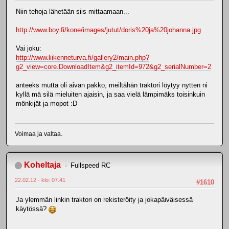
Niin tehoja lähetään siis mittaamaan...
http://www.boy.fi/kone/images/jutut/doris%20ja%20johanna.jpg
Vai joku:
http://www.liikenneturva.fi/gallery2/main.php?
g2_view=core.DownloadItem&g2_itemId=972&g2_serialNumber=2
anteeks mutta oli aivan pakko, meiltähän traktori löytyy nytten ni
kyllä mä silä mieluiten ajaisin, ja saa vielä lämpimäks toisinkuin
mönkijät ja mopot :D
Voimaa ja valtaa.
Koheltaja
Fullspeed RC
22.02.12 - klo: 07.41
#1610
Ja ylemmän linkin traktori on rekisteröity ja jokapäiväisessä
käytössä?