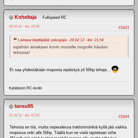
Koheltaja
Fullspeed RC
20.02.12 - klo: 22.06
#1603
Lainaus käyttäjältä: jokuajaja - 20.02.12 - klo: 21.56
eipähän ainakaan kovin monelle mopolle häväisi
tehossa!
Et saa yhdestäkään moposta repäistyä yli 50hp tehoja...
Kylätason RC-kuski.
tansu95
21.02.12 - klo: 01.52
#1604
Tehosta en tiiä, mutta nopeudessa traktorimönkiä kyllä jää vaikka
mopossa onki alle 50hp. Täällä kun ne vielä rajotetaan siihe