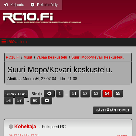
Kirjaudu
Rekisteröidy
Päävalikko
RC10.FI
/
Muut
/
Vapaa keskustelu
/
Suuri Mopo/Kevari keskustelu.
Suuri Mopo/Kevari keskustelu.
Aloittaja MarkusH, 27.07.04 - klo: 21.08
1
...
51
52
53
54
55
Sivuja
SIIRRY ALAS
56
57
...
60
KÄYTTÄJÄN TOIMET
Koheltaja
Fullspeed RC
09.12.11 - klo: 12.34