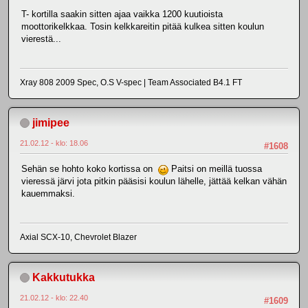
T- kortilla saakin sitten ajaa vaikka 1200 kuutioista
moottorikelkkaa. Tosin kelkkareitin pitää kulkea sitten koulun
vierestä...
Xray 808 2009 Spec, O.S V-spec | Team Associated B4.1 FT
jimipee
21.02.12 - klo: 18.06
#1608
Sehän se hohto koko kortissa on
Paitsi on meillä tuossa
vieressä järvi jota pitkin pääsisi koulun lähelle, jättää kelkan vähän
kauemmaksi.
Axial SCX-10, Chevrolet Blazer
Kakkutukka
21.02.12 - klo: 22.40
#1609