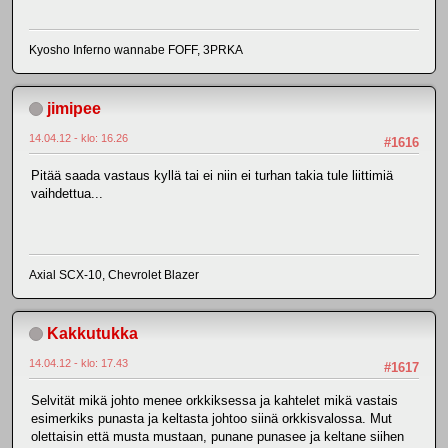
Kyosho Inferno wannabe FOFF, 3PRKA
jimipee
14.04.12 - klo: 16.26
#1616
Pitää saada vastaus kyllä tai ei niin ei turhan takia tule liittimiä
vaihdettua...
Axial SCX-10, Chevrolet Blazer
Kakkutukka
14.04.12 - klo: 17.43
#1617
Selvität mikä johto menee orkkiksessa ja kahtelet mikä vastais
esimerkiks punasta ja keltasta johtoo siinä orkkisvalossa. Mut
olettaisin että musta mustaan, punane punasee ja keltane siihen