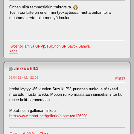
Onhan niitä tämmösiäkin traktoreita.
Tosin tää laite on enemmin työkäytössä, mutta onhan tolla
muutama kerta tullu mentyä kouluu.
|Kyosho|Tamiya|GRP|STS|Orion|SP|Savöx|Sanwa|
Räps!
Jerzuuh34
03.04.12 - klo: 22.09
#1613
Itteltä löytyy -86 vuoden Suzuki PV, punanen runko ja p*skasti
maalattu musta tankki. Mopon runko maalataan siniseksi sitte ku
rupee kelit paranemaan.
Motot.netin gallerian linksu.
http://www.motot.net/galleria/ajoneuvo12629/
-Tamiya M-05 Mini Classic