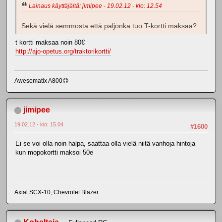
Lainaus käyttäjältä: jimipee - 19.02.12 - klo: 12.54
Sekä vielä semmosta että paljonka tuo T-kortti maksaa?
t kortti maksaa noin 80€
http://ajo-opetus.org/traktorikortti/
Awesomatix A800😉
jimipee
19.02.12 - klo: 15.04
#1600
Ei se voi olla noin halpa, saattaa olla vielä niitä vanhoja hintoja
kun mopokortti maksoi 50e
Axial SCX-10, Chevrolet Blazer