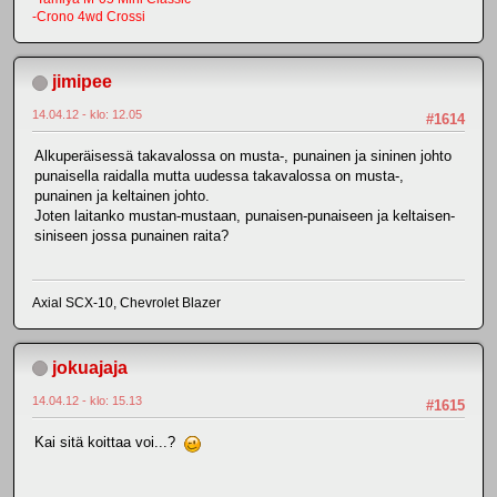
-Crono 4wd Crossi
jimipee
14.04.12 - klo: 12.05
#1614
Alkuperäisessä takavalossa on musta-, punainen ja sininen johto
punaisella raidalla mutta uudessa takavalossa on musta-,
punainen ja keltainen johto.
Joten laitanko mustan-mustaan, punaisen-punaiseen ja keltaisen-
siniseen jossa punainen raita?
Axial SCX-10, Chevrolet Blazer
jokuajaja
14.04.12 - klo: 15.13
#1615
Kai sitä koittaa voi...?