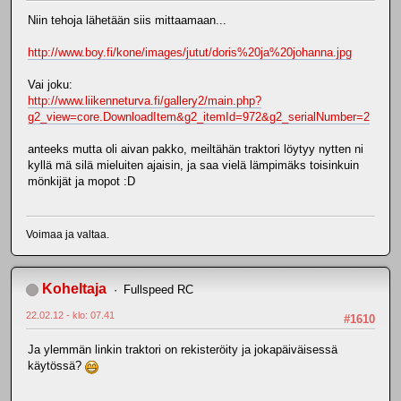
Niin tehoja lähetään siis mittaamaan...
http://www.boy.fi/kone/images/jutut/doris%20ja%20johanna.jpg
Vai joku:
http://www.liikenneturva.fi/gallery2/main.php?
g2_view=core.DownloadItem&g2_itemId=972&g2_serialNumber=2
anteeks mutta oli aivan pakko, meiltähän traktori löytyy nytten ni
kyllä mä silä mieluiten ajaisin, ja saa vielä lämpimäks toisinkuin
mönkijät ja mopot :D
Voimaa ja valtaa.
Koheltaja
Fullspeed RC
22.02.12 - klo: 07.41
#1610
Ja ylemmän linkin traktori on rekisteröity ja jokapäiväisessä
käytössä?