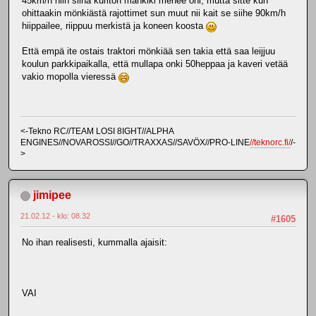
45km/h niin siinä kuriton mankiki menee ohi, mutta sitte kun
ohittaakin mönkiästä rajottimet sun muut nii kait se siihe 90km/h
hiippailee, riippuu merkistä ja koneen koosta
Että empä ite ostais traktori mönkiää sen takia että saa leijjuu
koulun parkkipaikalla, että mullapa onki 50heppaa ja kaveri vetää
vakio mopolla vieressä
<-Tekno RC//TEAM LOSI 8IGHT//ALPHA
ENGINES//NOVAROSSI//GO//TRAXXAS//SAVÖX//PRO-LINE
//teknorc.fi/
/-
>
jimipee
21.02.12 - klo: 08.32
#1605
No ihan realisesti, kummalla ajaisit:
VAI