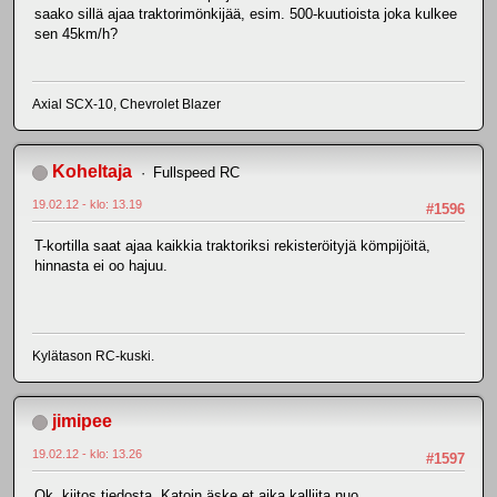
saako sillä ajaa traktorimönkijää, esim. 500-kuutioista joka kulkee
sen 45km/h?
Axial SCX-10, Chevrolet Blazer
Koheltaja
Fullspeed RC
19.02.12 - klo: 13.19
#1596
T-kortilla saat ajaa kaikkia traktoriksi rekisteröityjä kömpijöitä,
hinnasta ei oo hajuu.
Kylätason RC-kuski.
jimipee
19.02.12 - klo: 13.26
#1597
Ok, kiitos tiedosta. Katoin äske et aika kalliita nuo