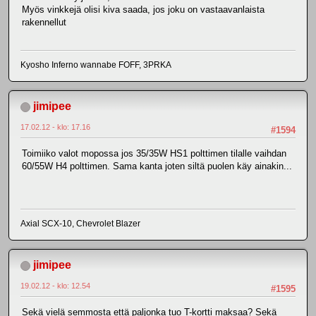
Myös vinkkejä olisi kiva saada, jos joku on vastaavanlaista
rakennellut
Kyosho Inferno wannabe FOFF, 3PRKA
jimipee
17.02.12 - klo: 17.16
#1594
Toimiiko valot mopossa jos 35/35W HS1 polttimen tilalle vaihdan
60/55W H4 polttimen. Sama kanta joten siltä puolen käy ainakin...
Axial SCX-10, Chevrolet Blazer
jimipee
19.02.12 - klo: 12.54
#1595
Sekä vielä semmosta että paljonka tuo T-kortti maksaa? Sekä