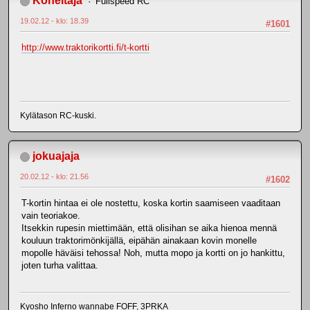
Koheltaja
Fullspeed RC
19.02.12 - klo: 18.39
#1601
http://www.traktorikortti.fi/t-kortti
Kylätason RC-kuski.
jokuajaja
20.02.12 - klo: 21.56
#1602
T-kortin hintaa ei ole nostettu, koska kortin saamiseen vaaditaan
vain teoriakoe.
Itsekkin rupesin miettimään, että olisihan se aika hienoa mennä
kouluun traktorimönkijällä, eipähän ainakaan kovin monelle
mopolle häväisi tehossa! Noh, mutta mopo ja kortti on jo hankittu,
joten turha valittaa.
Kyosho Inferno wannabe FOFF, 3PRKA