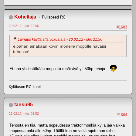
Koheltaja
Fullspeed RC
20.02.12 - klo: 22.06
#1603
Lainaus käyttäjältä: jokuajaja - 20.02.12 - klo: 21.56
eipähän ainakaan kovin monelle mopolle häväisi
tehossa!
Et saa yhdestäkään moposta repäistyä yli 50hp tehoja...
Kylätason RC-kuski.
tansu95
21.02.12 - klo: 01.52
#1604
Tehosta en tiiä, mutta nopeudessa traktorimönkiä kyllä jää vaikka
mopossa onki alle 50hp. Täällä kun ne vielä rajotetaan siihe