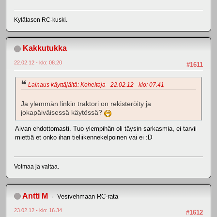
Kylätason RC-kuski.
Kakkutukka
22.02.12 - klo: 08.20
#1611
Lainaus käyttäjältä: Koheltaja - 22.02.12 - klo: 07.41
Ja ylemmän linkin traktori on rekisteröity ja
jokapäiväisessä käytössä?
Aivan ehdottomasti. Tuo ylempihän oli täysin sarkasmia, ei tarvii
miettiä et onko ihan tieliikennekelpoinen vai ei :D
Voimaa ja valtaa.
Antti M
Vesivehmaan RC-rata
23.02.12 - klo: 16.34
#1612