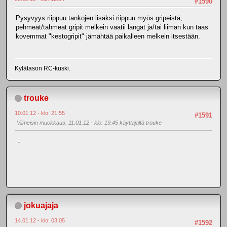
#1590
Pysyvyys riippuu tankojen lisäksi riippuu myös gripeistä,
pehmeät/tahmeat gripit melkein vaatii langat ja/tai liiman kun taas
kovemmat "kestogripit" jämähtää paikalleen melkein itsestään.
Kylätason RC-kuski.
trouke
10.01.12 - klo: 21.55
#1591
Viimeisin muokkaus
: 11.01.12 - klo: 19.45 käyttäjältä trouke
-
jokuajaja
14.01.12 - klo: 03.05
#1592