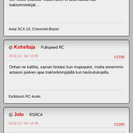
traktorimönkijät...
Axial SCX-10, Chevrolet Blazer
Koheltaja
Fullspeed RC
19.02.12 - klo: 13.45
#1598
Onhan ne kalliita, saman hintaisi kun mopoautot, mutta ennemmin
antaisin poikien ajaa traktorikömpijällä kun lasikuitukopilla.
Kylätason RC-kuski.
Jolo
RSRCA
19.02.12 - klo: 14.38
#1599