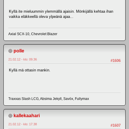
Kyllä ite mieluummin ylemmällä ajaisin. Mönkijällä kehtaa ihan
vaikka eläkkeellä oleva ylpeänä ajaa...
Axial SCX-10, Chevrolet Blazer
polle
21.02.12 - klo: 09.36
#1606
Kyllä mä ottasin mankin.
Traxxas Slash LCG, Absima Jekyll, Savöx, Fullymax
kallekaahari
21.02.12 - klo: 17.38
#1607