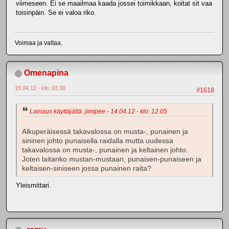
viimeseen. Ei se maailmaa kaada jossei toimikkaan, koitat sit vaa
toisinpäin. Se ei valoa riko.
Voimaa ja valtaa.
Omenapina
15.04.12 - klo: 01.30
#1618
Lainaus käyttäjältä: jimipee - 14.04.12 - klo: 12.05
Alkuperäisessä takavalossa on musta-, punainen ja
sininen johto punaisella raidalla mutta uudessa
takavalossa on musta-, punainen ja keltainen johto.
Joten laitanko mustan-mustaan, punaisen-punaiseen ja
keltaisen-siniseen jossa punainen raita?
Yleismittari.