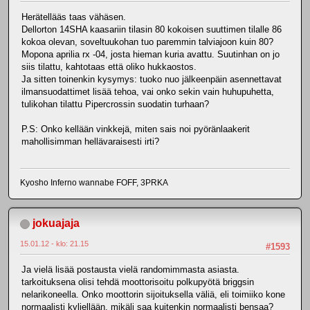
Herätellääs taas vähäsen.
Dellorton 14SHA kaasariin tilasin 80 kokoisen suuttimen tilalle 86
kokoa olevan, soveltuukohan tuo paremmin talviajoon kuin 80?
Mopona aprilia rx -04, josta hieman kuria avattu. Suutinhan on jo
siis tilattu, kahtotaas että oliko hukkaostos.
Ja sitten toinenkin kysymys: tuoko nuo jälkeenpäin asennettavat
ilmansuodattimet lisää tehoa, vai onko sekin vain huhupuhetta,
tulikohan tilattu Pipercrossin suodatin turhaan?
P.S: Onko kellään vinkkejä, miten sais noi pyöränlaakerit
mahollisimman hellävaraisesti irti?
Kyosho Inferno wannabe FOFF, 3PRKA
jokuajaja
15.01.12 - klo: 21.15
#1593
Ja vielä lisää postausta vielä randomimmasta asiasta.
tarkoituksena olisi tehdä moottorisoitu polkupyötä briggsin
nelarikoneella. Onko moottorin sijoituksella väliä, eli toimiiko kone
normaalisti kyljellään, mikäli saa kuitenkin normaalisti bensaa?