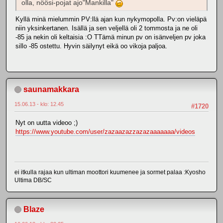
olla, nöösi-pojat ajo"Mankilla"
Kyllä minä mielummin PV:llä ajan kun nykymopolla. Pv:on vieläpä
niin yksinkertanen. Isällä ja sen veljellä oli 2 tommosta ja ne oli
-85 ja nekin oli keltaisia :O TTämä minun pv on isänveljen pv joka
sillo -85 ostettu. Hyvin säilynyt eikä oo vikoja paljoa.
saunamakkara
15.06.13 - klo: 12.45
#1720
Nyt on uutta videoo ;)
https://www.youtube.com/user/zazaazazzazazaaaaaaa/videos
ei itkulla rajaa kun ultiman moottori kuumenee ja sormet palaa :Kyosho
Ultima DB/SC
Blaze