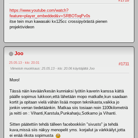
#1710
https://www.youtube.com/watch?
feature=player_embedded&v=SRBOToqPv0s
itse tein mun kawasaki kx125cc crossipyörästä pienen
projektivideon
Joo
25.05.13 - klo: 20.01
#1711
Viimeisin muokkaus
: 25.05.13 - klo: 20.06 käyttäjältä Joo
Moro!
Tässä näin kevään/kesän kunniaksi lyötiin kaverin kanssa kättä
päälle sopimus lukkoon,että lähetään mopo matkalle,kun saadaan
kortit ja opitaan vielä vähän lisää mopon tekniikasta,vaikka jo
jonkin verran tiedetäänkin. Matkaa siis tosiaan noin 1100kilometriä
ja reitti on : Vihanti,Karstula,Punkaharju,Sotkamo ja Vihanti.
Sitten päätettiin tehdä tälleen facebookkiin "sivusto" ja tehdä
kuva,missä siis näkyy menopelit yms. korjailut ja värkkäilyt,jotta
ei enää rikota sopimusta