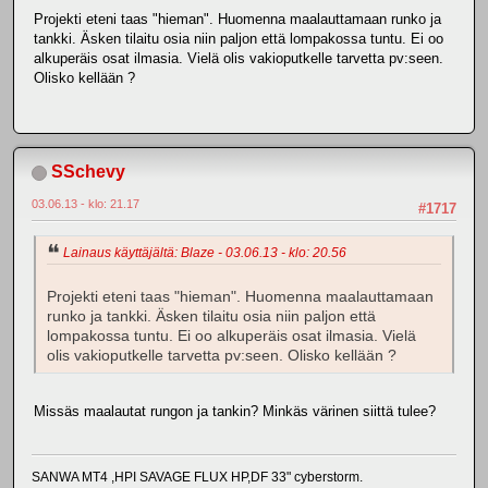
Projekti eteni taas "hieman". Huomenna maalauttamaan runko ja
tankki. Äsken tilaitu osia niin paljon että lompakossa tuntu. Ei oo
alkuperäis osat ilmasia. Vielä olis vakioputkelle tarvetta pv:seen.
Olisko kellään ?
SSchevy
03.06.13 - klo: 21.17
#1717
Lainaus käyttäjältä: Blaze - 03.06.13 - klo: 20.56
Projekti eteni taas "hieman". Huomenna maalauttamaan
runko ja tankki. Äsken tilaitu osia niin paljon että
lompakossa tuntu. Ei oo alkuperäis osat ilmasia. Vielä
olis vakioputkelle tarvetta pv:seen. Olisko kellään ?
Missäs maalautat rungon ja tankin? Minkäs värinen siittä tulee?
SANWA MT4 ,HPI SAVAGE FLUX HP,DF 33" cyberstorm.