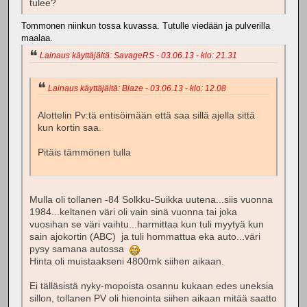
tulee?
Tommonen niinkun tossa kuvassa. Tutulle viedään ja pulverilla
maalaa.
Lainaus käyttäjältä: SavageRS - 03.06.13 - klo: 21.31
Lainaus käyttäjältä: Blaze - 03.06.13 - klo: 12.08
Alottelin Pv:tä entisöimään että saa sillä ajella sittä
kun kortin saa.
Pitäis tämmönen tulla
Mulla oli tollanen -84 Solkku-Suikka uutena...siis vuonna
1984...keltanen väri oli vain sinä vuonna tai joka
vuosihan se väri vaihtu...harmittaa kun tuli myytyä kun
sain ajokortin (ABC) ja tuli hommattua eka auto...väri
pysy samana autossa
Hinta oli muistaakseni 4800mk siihen aikaan.
Ei tälläsistä nyky-mopoista osannu kukaan edes uneksia
sillon, tollanen PV oli hienointa siihen aikaan mitää saatto