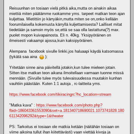
Reisuunhan on tosiaan vielä pitkä aika,mutta on ainakin aikaa
miettiä miten päätämme ruokamme yms. tarpeet matkan teon ajan
kuljettaa. Mietittiin jo kärryäkin,mutta miten se on,onko kellään
foorumilaisella kokemusta kärryllä kuljettamisesta? Lailliset mitat
tiedetään ja samoin myös se,että se saa olla lastattuna(?) max.
puolet mopon kuivapainosta. Eli n. 40kg. Yksipyöräinen on
ilmeisesti vakaampi ajossa,kuin kaksipyöräinen.
Alempana facebook sivulle linkki,jos haluaapi käydä katsomassa
(tykätä saa aina
):
Yritetään sinne aina päivitellä jotakin,kun tulee mieleen jotain.
Sitten itse matkan teon aikana ilmoitellaan varmaan tuonne missä
mennään. (Sivuille tulee myös tulevaisuudessa muutakin kunhan
vauhtiin päästään. Kuten 1:1 autoja , rc-laitteita yms.
https://www.facebook.com/tikiracingrc?hc_location=stream
"Matka kuva" :
https://www.facebook.com/photo.php?
fbid=186043361553090&set=a.181340718690021.1073741828.180
611342096292&type=1&theater
PS: Tarkoitus ei tosiaan ole matkia ketään (näitähän tosiaan on
viime aikoina tullut ihan kiitettävästi) vaan viettää kivoja ja