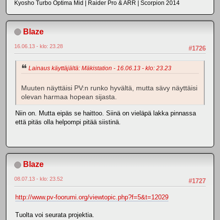
Kyosho Turbo Optima Mid | Raider Pro & ARR | Scorpion 2014
Blaze
16.06.13 - klo: 23.28
#1726
Lainaus käyttäjältä: Mäkistation - 16.06.13 - klo: 23.23
Muuten näyttäisi PV:n runko hyvältä, mutta sävy näyttäisi
olevan harmaa hopean sijasta.
Niin on. Mutta eipäs se haittoo. Siinä on vieläpä lakka pinnassa
että pitäs olla helpompi pitää siistinä.
Blaze
08.07.13 - klo: 23.52
#1727
http://www.pv-foorumi.org/viewtopic.php?f=5&t=12029
Tuolta voi seurata projektia.