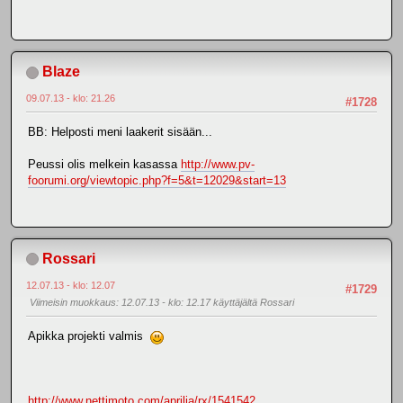
Blaze
09.07.13 - klo: 21.26
#1728
BB: Helposti meni laakerit sisään...
Peussi olis melkein kasassa
http://www.pv-
foorumi.org/viewtopic.php?f=5&t=12029&start=13
Rossari
12.07.13 - klo: 12.07
#1729
Viimeisin muokkaus
: 12.07.13 - klo: 12.17 käyttäjältä Rossari
Apikka projekti valmis
http://www.nettimoto.com/aprilia/rx/1541542