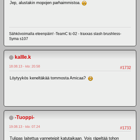
Jep, alustakin mopojen parhaimmistoa.
Sähkövoimalla eteenpäin! -TeamC tc-02 - traxxas slash brushless-
Syma s107
kallle.k
18.08.13 - klo: 20.58
#1732
Löytyykös keneltäkää tommosta Amicaa?
-Tuoppi-
19.08.13 - klo: 07.24
#1733
Tulipas laitettua vanneteipit katutaikaan. Vois räpeltää tohon