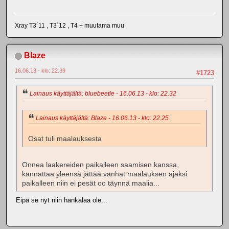
Xray T3´11 , T3´12 , T4 + muutama muu
Blaze
16.06.13 - klo: 22.39
#1723
Lainaus käyttäjältä: bluebeetle - 16.06.13 - klo: 22.32
Lainaus käyttäjältä: Blaze - 16.06.13 - klo: 22.25
Osat tuli maalauksesta
Onnea laakereiden paikalleen saamisen kanssa,
kannattaa yleensä jättää vanhat maalauksen ajaksi
paikalleen niin ei pesät oo täynnä maalia...
Eipä se nyt niin hankalaa ole...