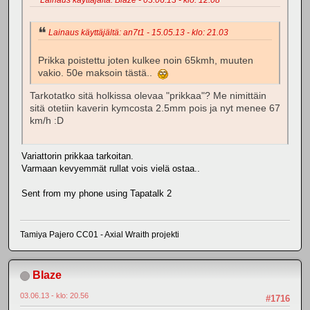
Lainaus käyttäjältä: an7t1 - 15.05.13 - klo: 21.03
Prikka poistettu joten kulkee noin 65kmh, muuten
vakio. 50e maksoin tästä..
Tarkotatko sitä holkissa olevaa "prikkaa"? Me nimittäin
sitä otetiin kaverin kymcosta 2.5mm pois ja nyt menee 67
km/h :D
Variattorin prikkaa tarkoitan.
Varmaan kevyemmät rullat vois vielä ostaa..
Sent from my phone using Tapatalk 2
Tamiya Pajero CC01 - Axial Wraith projekti
Blaze
03.06.13 - klo: 20.56
#1716