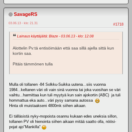
SavageRS
03.06.13 - klo: 21.31
#1718
Lainaus käyttäjältä: Blaze - 03.06.13 - klo: 12.08
Alottelin Pv:tä entisöimään että saa sillä ajella sittä kun
kortin saa.
Pitäis tämmönen tulla
Mulla oli tollanen -84 Solkku-Suikka uutena...siis vuonna
1984...keltanen väri oli vain sinä vuonna tai joka vuosihan se väri
vaihtu...harmittaa kun tuli myytyä kun sain ajokortin (ABC) ja tuli
hommattua eka auto...väri pysy samana autossa
Hinta oli muistaakseni 4800mk siihen aikaan.
Ei tälläsistä nyky-mopoista osannu kukaan edes uneksia sillon,
tollanen PV oli hienointa siihen aikaan mitää saatto olla, nöösi-
pojat ajo"Mankilla"