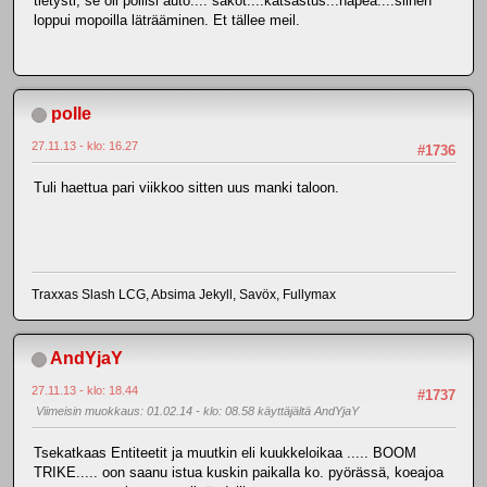
tietysti, se oli poliisi auto.... sakot....katsastus...häpeä....siihen
loppui mopoilla läträäminen. Et tällee meil.
polle
27.11.13 - klo: 16.27
#1736
Tuli haettua pari viikkoo sitten uus manki taloon.
Traxxas Slash LCG, Absima Jekyll, Savöx, Fullymax
AndYjaY
27.11.13 - klo: 18.44
#1737
Viimeisin muokkaus
: 01.02.14 - klo: 08.58 käyttäjältä AndYjaY
Tsekatkaas Entiteetit ja muutkin eli kuukkeloikaa ..... BOOM
TRIKE..... oon saanu istua kuskin paikalla ko. pyörässä, koeajoa