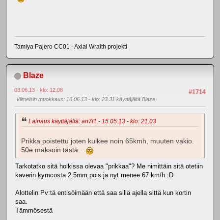
Tamiya Pajero CC01 - Axial Wraith projekti
Blaze
03.06.13 - klo: 12.08
#1714
Viimeisin muokkaus
: 16.06.13 - klo: 23.31 käyttäjältä Blaze
Lainaus käyttäjältä: an7t1 - 15.05.13 - klo: 21.03
Prikka poistettu joten kulkee noin 65kmh, muuten vakio.
50e maksoin tästä..
Tarkotatko sitä holkissa olevaa "prikkaa"? Me nimittäin sitä otetiin
kaverin kymcosta 2.5mm pois ja nyt menee 67 km/h :D
Alottelin Pv:tä entisöimään että saa sillä ajella sittä kun kortin
saa.
Tämmösestä