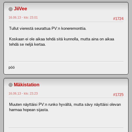
JiiVee
16.06.13 - klo: 23.01
#1724
Tullut vierestä seurattua PV:n koneremonttia.
Koskaan ei ole aikaa tehdä sitä kunnolla, mutta aina on aikaa
tehdä se neljä kertaa.
pöö
Mäkistation
16.06.13 - klo: 23.23
#1725
Muuten näyttäisi PV:n runko hyvältä, mutta sävy näyttäisi olevan
harmaa hopean sijasta.