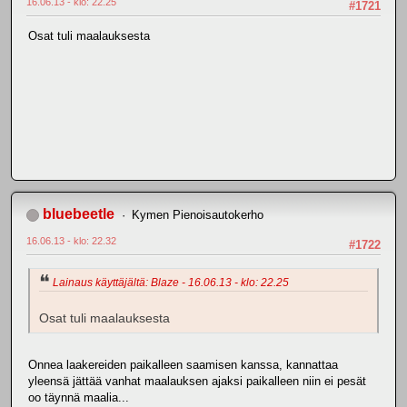
16.06.13 - klo: 22.25
#1721
Osat tuli maalauksesta
bluebeetle
Kymen Pienoisautokerho
16.06.13 - klo: 22.32
#1722
Lainaus käyttäjältä: Blaze - 16.06.13 - klo: 22.25
Osat tuli maalauksesta
Onnea laakereiden paikalleen saamisen kanssa, kannattaa
yleensä jättää vanhat maalauksen ajaksi paikalleen niin ei pesät
oo täynnä maalia...