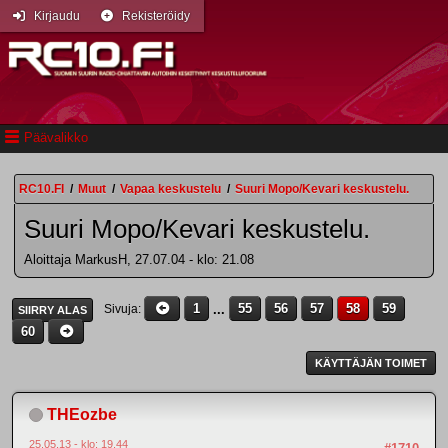
Kirjaudu
Rekisteröidy
Päävalikko
RC10.FI
/
Muut
/
Vapaa keskustelu
/
Suuri Mopo/Kevari keskustelu.
Suuri Mopo/Kevari keskustelu.
Aloittaja MarkusH, 27.07.04 - klo: 21.08
1
...
55
56
57
58
59
Sivuja
SIIRRY ALAS
60
KÄYTTÄJÄN TOIMET
THEozbe
25.05.13 - klo: 19.44