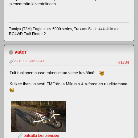
pienemmän kilventelineen.
Tamiya (T2M) Eagle truck 5000 series, Traxxas Slash 4x4 Ultimate,
RC4WD Trail Finder 2
vator
25.11.13 - klo: 12.43
#1734
Tuli tuollanen husse rakenneltua viime keväänä...
Kulkee ihan iloisesti FMF:än ja Mikunin & v-force:en ruudittamana.
putsattu tosi pieni.jpg