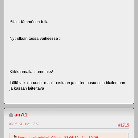
Pitäis tämmönen tulla
Nyt ollaan tässä vaiheessa :
Klikkaamalla isommaks!
Tällä viikolla uudet maalit niskaan ja sitten uusia osia tilailemaan
ja kasaan laiteltava
an7t1
03.06.13 - klo: 17.52
#1715
Lainaus käyttäjältä: Blaze - 03.06.13 - klo: 12.08