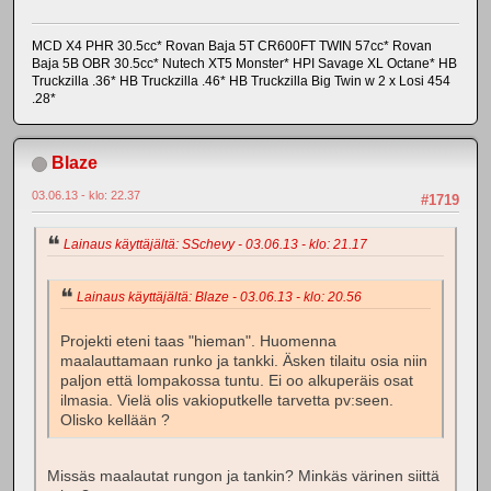
MCD X4 PHR 30.5cc* Rovan Baja 5T CR600FT TWIN 57cc* Rovan
Baja 5B OBR 30.5cc* Nutech XT5 Monster* HPI Savage XL Octane* HB
Truckzilla .36* HB Truckzilla .46* HB Truckzilla Big Twin w 2 x Losi 454
.28*
Blaze
03.06.13 - klo: 22.37
#1719
Lainaus käyttäjältä: SSchevy - 03.06.13 - klo: 21.17
Lainaus käyttäjältä: Blaze - 03.06.13 - klo: 20.56
Projekti eteni taas "hieman". Huomenna
maalauttamaan runko ja tankki. Äsken tilaitu osia niin
paljon että lompakossa tuntu. Ei oo alkuperäis osat
ilmasia. Vielä olis vakioputkelle tarvetta pv:seen.
Olisko kellään ?
Missäs maalautat rungon ja tankin? Minkäs värinen siittä