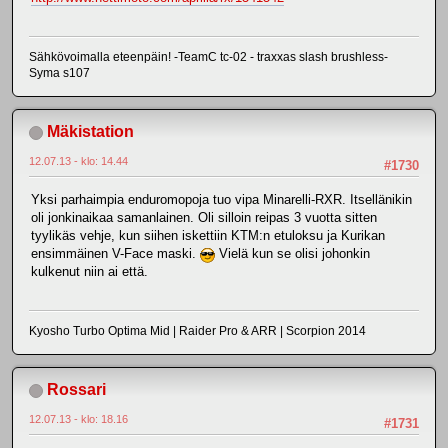
Sähkövoimalla eteenpäin! -TeamC tc-02 - traxxas slash brushless-
Syma s107
Mäkistation
12.07.13 - klo: 14.44
#1730
Yksi parhaimpia enduromopoja tuo vipa Minarelli-RXR. Itsellänikin
oli jonkinaikaa samanlainen. Oli silloin reipas 3 vuotta sitten
tyylikäs vehje, kun siihen iskettiin KTM:n etuloksu ja Kurikan
ensimmäinen V-Face maski.
Vielä kun se olisi johonkin
kulkenut niin ai että.
Kyosho Turbo Optima Mid | Raider Pro & ARR | Scorpion 2014
Rossari
12.07.13 - klo: 18.16
#1731