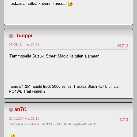
tuskaisia hetkiä kaverin kanssa
-Tuoppi-
25.05.13 - klo: 22.01
#1712
Tämmösellä Suzuki Street Magicillä tulen ajamaan.
Tamiya (T2M) Eagle truck 5000 series, Traxxas Slash 4x4 Ultimate,
RC4WD Trail Finder 2
an7t1
27.05.13 - klo: 21.15
#1713
Viimeisin muokkaus
: 28.08.13 - klo: 16.37 käyttäjältä an7t1