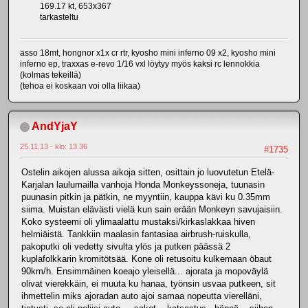
169.17 kt, 653x367
tarkasteltu
asso 18mt, hongnor x1x cr rtr, kyosho mini inferno 09 x2, kyosho mini
inferno ep, traxxas e-revo 1/16 vxl löytyy myös kaksi rc lennokkia
(kolmas tekeillä)
(tehoa ei koskaan voi olla liikaa)
AndYjaY
25.11.13 - klo: 13.36
#1735
Ostelin aikojen alussa aikoja sitten, osittain jo luovutetun Etelä-
Karjalan laulumailla vanhoja Honda Monkeyssoneja, tuunasin
puunasin pitkin ja pätkin, ne myyntiin, kauppa kävi ku 0.35mm
siima. Muistan elävästi vielä kun sain erään Monkeyn savujaisiin.
Koko systeemi oli ylimaalattu mustaksi/kirkaslakkaa hiven
helmiäistä. Tankkiin maalasin fantasiaa airbrush-ruiskulla,
pakoputki oli vedetty sivulta ylös ja putken päässä 2
kuplafolkkarin kromitötsää. Kone oli retusoitu kulkemaan öbaut
90km/h. Ensimmäinen koeajo yleisellä... ajorata ja mopoväylä
olivat vierekkäin, ei muuta ku hanaa, työnsin usvaa putkeen, sit
ihmettelin miks ajoradan auto ajoi samaa nopeutta vierelläni,