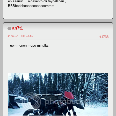
en saanut.... ajoasento oli täydellinen ,
BBBbbbbboooooooooooommm.....
an7t1
14.01.14 - klo: 15.59
#1738
Tuommonen mopo minulla.