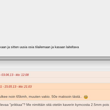
skaan ja sitten uusia osia tilailemaan ja kasaan laiteltava
- 03.06.13 - klo: 12.08
1 - 15.05.13 - klo: 21.03
 kulkee noin 65kmh, muuten vakio. 50e maksoin tästä..
 olevaa "prikkaa"? Me nimittäin sitä otetiin kaverin kymcosta 2.5mm poi