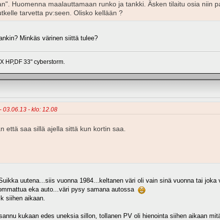
man". Huomenna maalauttamaan runko ja tankki. Äsken tilaitu osia niin p
utkelle tarvetta pv:seen. Olisko kellään ?
nkin? Minkäs värinen siittä tulee?
HP,DF 33" cyberstorm.
- 03.06.13 - klo: 12.08
 että saa sillä ajella sittä kun kortin saa.
-Suikka uutena...siis vuonna 1984...keltanen väri oli vain sinä vuonna tai joka
i hommattua eka auto...väri pysy samana autossa
k siihen aikaan.
sannu kukaan edes uneksia sillon, tollanen PV oli hienointa siihen aikaan mitä