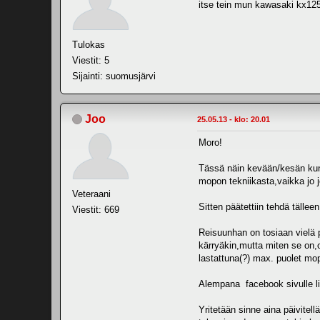
itse tein mun kawasaki kx125
Tulokas
Viestit: 5
Sijainti: suomusjärvi
Joo
25.05.13 - klo: 20.01
Moro!
Tässä näin kevään/kesän kunn
mopon tekniikasta,vaikka jo j
Veteraani
Sitten päätettiin tehdä tälle
Viestit: 669
Reisuunhan on tosiaan vielä 
kärryäkin,mutta miten se on,o
lastattuna(?) max. puolet mo
Alempana facebook sivulle l
Yritetään sinne aina päivitel