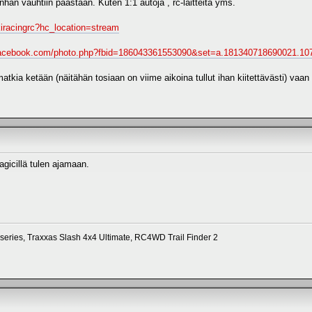
an vauhtiin päästään. Kuten 1:1 autoja , rc-laitteita yms.
kiracingrc?hc_location=stream
facebook.com/photo.php?fbid=186043361553090&set=a.181340718690021.1
matkia ketään (näitähän tosiaan on viime aikoina tullut ihan kiitettävästi) vaa
gicillä tulen ajamaan.
series, Traxxas Slash 4x4 Ultimate, RC4WD Trail Finder 2