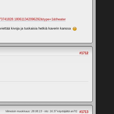
073741828.180611342096292&type=1&theater
n viettää kivoja ja tuskaisia hetkiä kaverin kanssa
#1712
Viimeisin muokkaus
: 28.08.13 - klo: 16.37 käyttäjältä an7t1
#1713