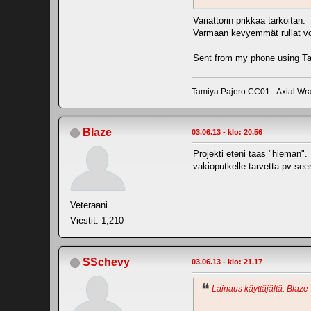
Variattorin prikkaa tarkoitan.
Varmaan kevyemmät rullat voi
Sent from my phone using Ta
Tamiya Pajero CC01 - Axial Wrai
Blaze
03.06.13 - klo: 20.56
Projekti eteni taas "hieman".
vakioputkelle tarvetta pv:see
Veteraani
Viestit: 1,210
SSchevy
03.06.13 - klo: 21.17
Lainaus käyttäjältä: Blaze 