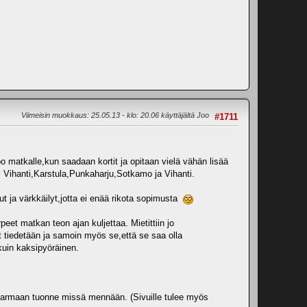
Viimeisin muokkaus
: 25.05.13 - klo: 20.06 käyttäjältä Joo
#1711
 matkalle,kun saadaan kortit ja opitaan vielä vähän lisää
 : Vihanti,Karstula,Punkaharju,Sotkamo ja Vihanti.
ut ja värkkäilyt,jotta ei enää rikota sopimusta
et matkan teon ajan kuljettaa. Mietittiin jo
at tiedetään ja samoin myös se,että se saa olla
kuin kaksipyöräinen.
an varmaan tuonne missä mennään. (Sivuille tulee myös