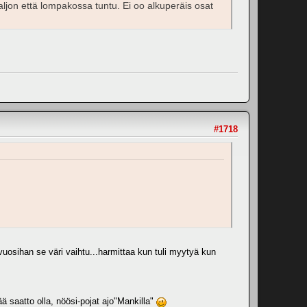
aljon että lompakossa tuntu. Ei oo alkuperäis osat
#1718
 vuosihan se väri vaihtu...harmittaa kun tuli myytyä kun
ä saatto olla, nöösi-pojat ajo"Mankilla"