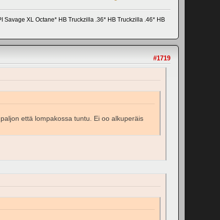
avage XL Octane* HB Truckzilla .36* HB Truckzilla .46* HB
#1719
 paljon että lompakossa tuntu. Ei oo alkuperäis