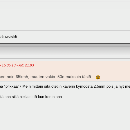
th projekti
- 15.05.13 - klo: 21.03
ulkee noin 65kmh, muuten vakio. 50e maksoin tästä..
vaa "prikkaa"? Me nimittäin sitä otetiin kaverin kymcosta 2.5mm pois ja nyt 
ä saa sillä ajella sittä kun kortin saa.