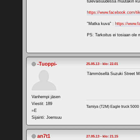
tulevaisuudessa muutakin kunh
https://www.facebook.com/ti
"Matka kuva" :
https://www.
PS: Tarkoitus ei tosiaan ole 
-Tuoppi-
25.05.13 - klo: 22.01
Tämmösellä Suzuki Street Ma
Vanhempi jäsen
Viestit: 189
Tamiya (T2M) Eagle truck 5000 
=E
Sijainti: Joensuu
an7t1
27.05.13 - klo: 21.15