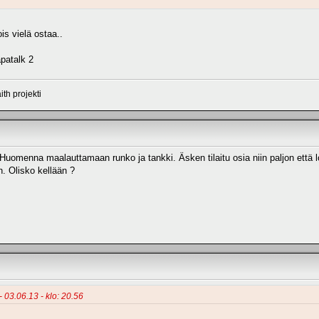
s vielä ostaa..
patalk 2
th projekti
 Huomenna maalauttamaan runko ja tankki. Äsken tilaitu osia niin paljon että l
n. Olisko kellään ?
- 03.06.13 - klo: 20.56