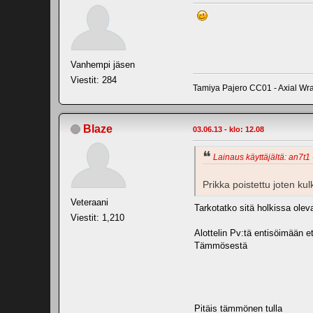
Vanhempi jäsen
Viestit: 284
Tamiya Pajero CC01 - Axial Wrai
Blaze
03.06.13 - klo: 12.08
Lainaus käyttäjältä: an7t1 
Prikka poistettu joten k
Veteraani
Tarkotatko sitä holkissa ole
Viestit: 1,210
Alottelin Pv:tä entisöimään ett
Tämmösestä
Pitäis tämmönen tulla