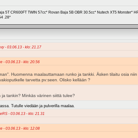
a 5T CR600FT TWIN 57cc* Rovan Baja 5B OBR 30.5cc* Nutech XT5 Monster* HPI S
54 .28*
vy - 03.06.13 - klo: 21.17
e - 03.06.13 - klo: 20.56
eman". Huomenna maalauttamaan runko ja tankki. Äsken tilaitu osia niin
 vakioputkelle tarvetta pv:seen. Olisko kellään ?
ja tankin? Minkäs värinen siittä tulee?
sa. Tutulle viedään ja pulverilla maalaa.
eRS - 03.06.13 - klo: 21.31
e - 03.06.13 - klo: 12.08