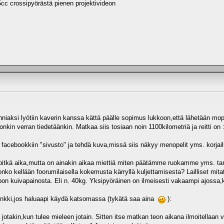
cc crossipyörästä pienen projektivideon
iaksi lyötiin kaverin kanssa kättä päälle sopimus lukkoon,että lähetään mopo
onkin verran tiedetäänkin. Matkaa siis tosiaan noin 1100kilometriä ja reitti on
en facebookkiin "sivusto" ja tehdä kuva,missä siis näkyy menopelit yms. korjail
pitkä aika,mutta on ainakin aikaa miettiä miten päätämme ruokamme yms. tarpe
nko kellään foorumilaisella kokemusta kärryllä kuljettamisesta? Lailliset mit
pon kuivapainosta. Eli n. 40kg. Yksipyöräinen on ilmeisesti vakaampi ajossa,
inkki,jos haluaapi käydä katsomassa (tykätä saa aina
):
lä jotakin,kun tulee mieleen jotain. Sitten itse matkan teon aikana ilmoitella