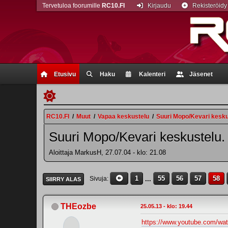
Tervetuloa foorumille
RC10.FI
Kirjaudu
Rekisteröidy
Etusivu
Haku
Kalenteri
Jäsenet
RC10.FI
/
Muut
/
Vapaa keskustelu
/
Suuri Mopo/Kevari kesku
Suuri Mopo/Kevari keskustelu.
Aloittaja MarkusH, 27.07.04 - klo: 21.08
1
...
55
56
57
58
Sivuja
SIIRRY ALAS
THEozbe
25.05.13 - klo: 19.44
https://www.youtube.com/w