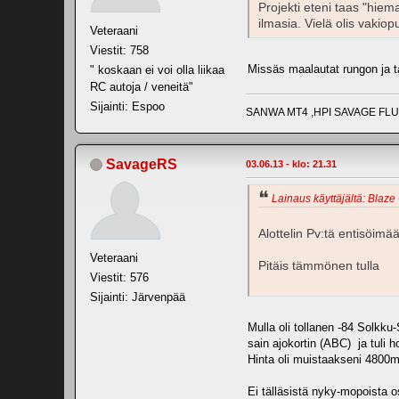
Projekti eteni taas "hie
ilmasia. Vielä olis vakiop
Veteraani
Viestit: 758
Missäs maalautat rungon ja ta
" koskaan ei voi olla liikaa
RC autoja / veneitä"
Sijainti: Espoo
SANWA MT4 ,HPI SAVAGE FLUX 
SavageRS
03.06.13 - klo: 21.31
Lainaus käyttäjältä: Blaze 
Alottelin Pv:tä entisöimään
Veteraani
Pitäis tämmönen tulla
Viestit: 576
Sijainti: Järvenpää
Mulla oli tollanen -84 Solkku
sain ajokortin (ABC) ja tul
Hinta oli muistaakseni 4800m
Ei tälläsistä nyky-mopoista o