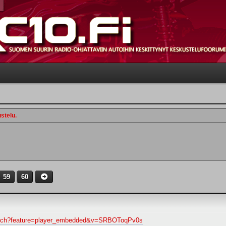
stelu.
59
60
atch?feature=player_embedded&v=SRBOToqPv0s