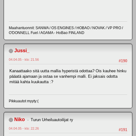
Maahantuonnit: SANWA / OS ENGINES / HOBAO / NOVAK / VP PRO /
O'DONNELL Fuel / AGAMA - HoBao FINLAND
Jussi_
04.04.05 - klo: 21.56
#190
Kanaattaako sitä uutta mallia hyperistä odottaa? Ois kauhee hinku
pääatä ajamaan ja ostaa se vanhempi malli. Ei jaksais odotta
mitää kahta kuukautta :?
Pikkuautot myyty:(
Niko
Turun Urheiluautoilijat ry
04.04.05 - klo: 22.26
#191