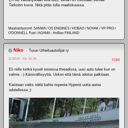
Tarkoitin kuvia. Niitä pitäs tulla maaliskuussa.
Maahantuonnit: SANWA / OS ENGINES / HOBAO / NOVAK / VP PRO /
O'DONNELL Fuel / AGAMA - HoBao FINLAND
Niko
Turun Urheiluautoilijat ry
11.03.05 - klo: 01.39
#184
Eli niille ketkä kyseli toisessa threadissa, uusi auto tulee kun on
valmis :-) Kärsivällisyyttä. Uskon että tämä odotus palkitaan.
Katotaan vaiks näitä kahta nopeeta Hyperiä uutta autoa
odotellessa ;)