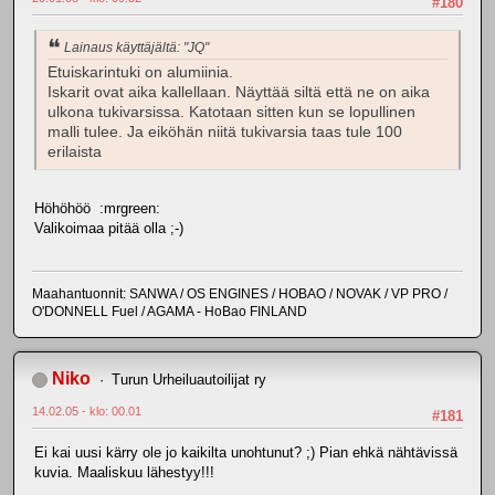
#180
Lainaus käyttäjältä: "JQ"
Etuiskarintuki on alumiinia.
Iskarit ovat aika kallellaan. Näyttää siltä että ne on aika
ulkona tukivarsissa. Katotaan sitten kun se lopullinen
malli tulee. Ja eiköhän niitä tukivarsia taas tule 100
erilaista
Höhöhöö :mrgreen:
Valikoimaa pitää olla ;-)
Maahantuonnit: SANWA / OS ENGINES / HOBAO / NOVAK / VP PRO /
O'DONNELL Fuel / AGAMA - HoBao FINLAND
Niko
Turun Urheiluautoilijat ry
14.02.05 - klo: 00.01
#181
Ei kai uusi kärry ole jo kaikilta unohtunut? ;) Pian ehkä nähtävissä
kuvia. Maaliskuu lähestyy!!!