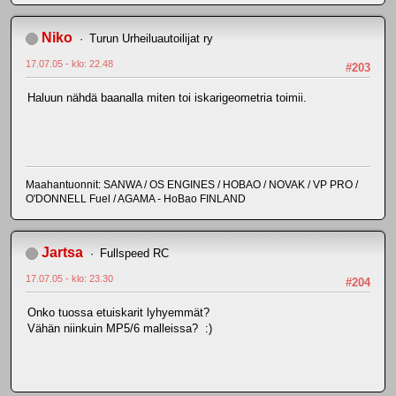
Niko
Turun Urheiluautoilijat ry
17.07.05 - klo: 22.48
#203
Haluun nähdä baanalla miten toi iskarigeometria toimii.
Maahantuonnit: SANWA / OS ENGINES / HOBAO / NOVAK / VP PRO /
O'DONNELL Fuel / AGAMA - HoBao FINLAND
Jartsa
Fullspeed RC
17.07.05 - klo: 23.30
#204
Onko tuossa etuiskarit lyhyemmät?
Vähän niinkuin MP5/6 malleissa? :)