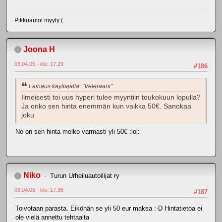
Pikkuautot myyty:(
Joona H
03.04.05 - klo: 17.29
#186
Lainaus käyttäjältä: "Veteraani"
Ilmeisesti toi uus hyperi tulee myyntiin toukokuun lopulla?
Ja onko sen hinta enemmän kun vaikka 50€. Sanokaa
joku
No on sen hinta melko varmasti yli 50€ :lol:
Niko
Turun Urheiluautoilijat ry
03.04.05 - klo: 17.36
#187
Toivotaan parasta. Eiköhän se yli 50 eur maksa :-D Hintatietoa ei
ole vielä annettu tehtaalta