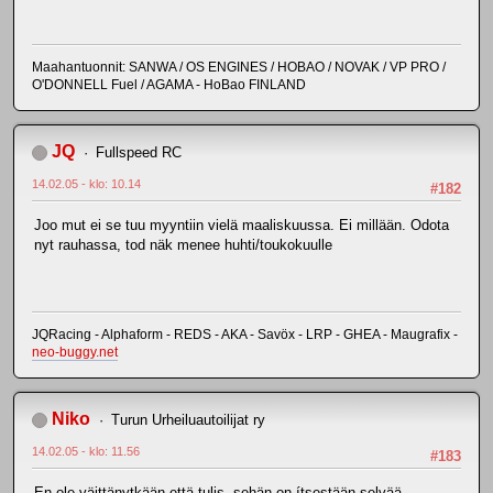
Maahantuonnit: SANWA / OS ENGINES / HOBAO / NOVAK / VP PRO /
O'DONNELL Fuel / AGAMA - HoBao FINLAND
JQ
Fullspeed RC
14.02.05 - klo: 10.14
#182
Joo mut ei se tuu myyntiin vielä maaliskuussa. Ei millään. Odota
nyt rauhassa, tod näk menee huhti/toukokuulle
JQRacing - Alphaform - REDS - AKA - Savöx - LRP - GHEA - Maugrafix -
neo-buggy.net
Niko
Turun Urheiluautoilijat ry
14.02.05 - klo: 11.56
#183
En ole väittänytkään että tulis, sehän on ítsestään selvää.