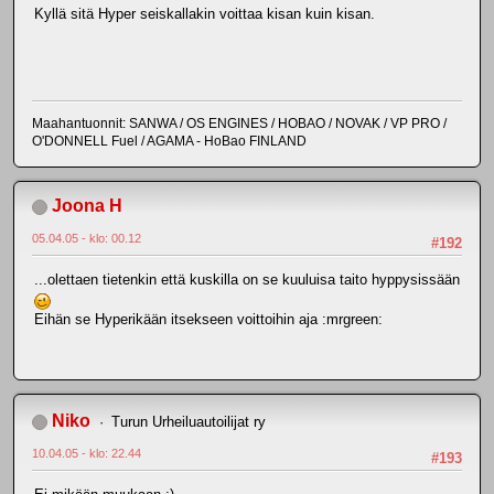
Kyllä sitä Hyper seiskallakin voittaa kisan kuin kisan.
Maahantuonnit: SANWA / OS ENGINES / HOBAO / NOVAK / VP PRO /
O'DONNELL Fuel / AGAMA - HoBao FINLAND
Joona H
05.04.05 - klo: 00.12
#192
...olettaen tietenkin että kuskilla on se kuuluisa taito hyppysissään
Eihän se Hyperikään itsekseen voittoihin aja :mrgreen:
Niko
Turun Urheiluautoilijat ry
10.04.05 - klo: 22.44
#193