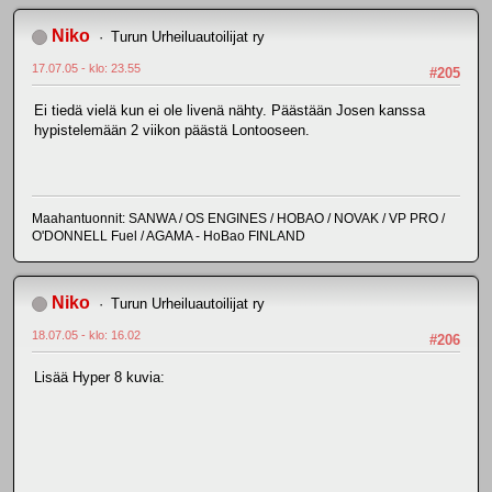
Niko
Turun Urheiluautoilijat ry
17.07.05 - klo: 23.55
#205
Ei tiedä vielä kun ei ole livenä nähty. Päästään Josen kanssa
hypistelemään 2 viikon päästä Lontooseen.
Maahantuonnit: SANWA / OS ENGINES / HOBAO / NOVAK / VP PRO /
O'DONNELL Fuel / AGAMA - HoBao FINLAND
Niko
Turun Urheiluautoilijat ry
18.07.05 - klo: 16.02
#206
Lisää Hyper 8 kuvia: