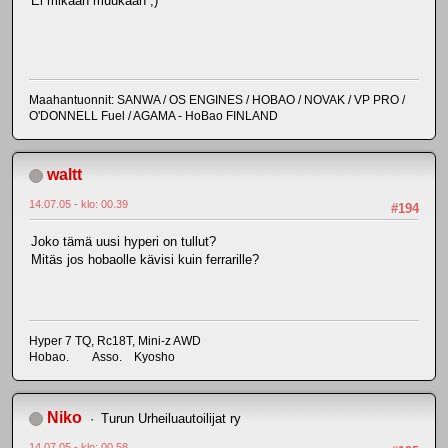
Ei mikään muukaan ;)
Maahantuonnit: SANWA / OS ENGINES / HOBAO / NOVAK / VP PRO /
O'DONNELL Fuel / AGAMA - HoBao FINLAND
waltt
14.07.05 - klo: 00.39
#194
Joko tämä uusi hyperi on tullut?
Mitäs jos hobaolle kävisi kuin ferrarille?
Hyper 7 TQ, Rc18T, Mini-z AWD
Hobao. Asso. Kyosho
Niko
Turun Urheiluautoilijat ry
14.07.05 - klo: 00.58