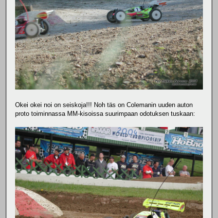
Okei okei noi on seiskoja!!! Noh täs on Colemanin uuden auton
proto toiminnassa MM-kisoissa suurimpaan odotuksen tuskaan: