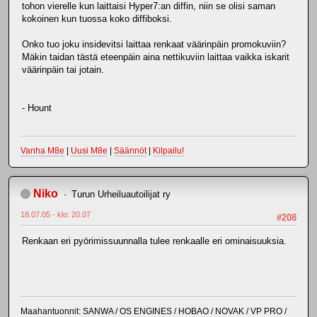
tohon vierelle kun laittaisi Hyper7:an diffin, niin se olisi saman
kokoinen kun tuossa koko diffiboksi.
Onko tuo joku insidevitsi laittaa renkaat väärinpäin promokuviin?
Mäkin taidan tästä eteenpäin aina nettikuviin laittaa vaikka iskarit
väärinpäin tai jotain.
- Hount
Vanha M8e
|
Uusi M8e
|
Säännöt
|
Kilpailu!
Niko
Turun Urheiluautoilijat ry
18.07.05 - klo: 20.07
#208
Renkaan eri pyörimissuunnalla tulee renkaalle eri ominaisuuksia.
Maahantuonnit: SANWA / OS ENGINES / HOBAO / NOVAK / VP PRO /