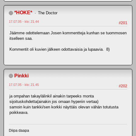
*HOKE*
The Doctor
17.07.05 - klo: 21.44
#201
Jäämme odottelemaan Josen kommentteja kunhan se tuommosen
itselleen saa.
Kommentit oli kuvien jälkeen odottavaisia ja lupaavia. 8)
Pinkki
17.07.05 - klo: 21.45
#202
ja ompahan takaylälinkil ainakin tarpeeks monta
sijoituskohdetta(ainakin jos omaan hyperiin vertaa)
samoin kuin tankki/sen korkki näyttäis olevan vähän totutusta
poikkeava.
Diipa daapa