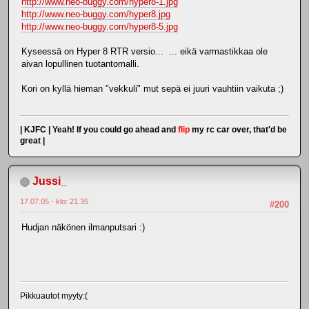
http://www.neo-buggy.com/hyper8-1.jpg
http://www.neo-buggy.com/hyper8.jpg
http://www.neo-buggy.com/hyper8-5.jpg
Kyseessä on Hyper 8 RTR versio... ... eikä varmastikkaa ole
aivan lopullinen tuotantomalli.
Kori on kyllä hieman "vekkuli" mut sepä ei juuri vauhtiin vaikuta ;)
| KJFC | Yeah! If you could go ahead and
flip
my rc car over, that'd be
great |
Jussi_
17.07.05 - klo: 21.35
#200
Hudjan näkönen ilmanputsari :)
Pikkuautot myyty:(