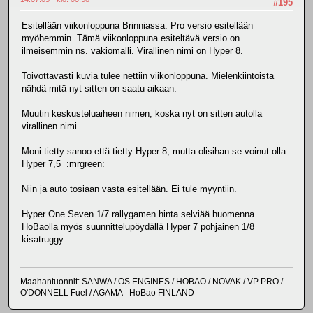
#195
Esitellään viikonloppuna Brinniassa. Pro versio esitellään
myöhemmin. Tämä viikonloppuna esiteltävä versio on
ilmeisemmin ns. vakiomalli. Virallinen nimi on Hyper 8.
Toivottavasti kuvia tulee nettiin viikonloppuna. Mielenkiintoista
nähdä mitä nyt sitten on saatu aikaan.
Muutin keskusteluaiheen nimen, koska nyt on sitten autolla
virallinen nimi.
Moni tietty sanoo että tietty Hyper 8, mutta olisihan se voinut olla
Hyper 7,5 :mrgreen:
Niin ja auto tosiaan vasta esitellään. Ei tule myyntiin.
Hyper One Seven 1/7 rallygamen hinta selviää huomenna.
HoBaolla myös suunnittelupöydällä Hyper 7 pohjainen 1/8
kisatruggy.
Maahantuonnit: SANWA / OS ENGINES / HOBAO / NOVAK / VP PRO /
O'DONNELL Fuel / AGAMA - HoBao FINLAND