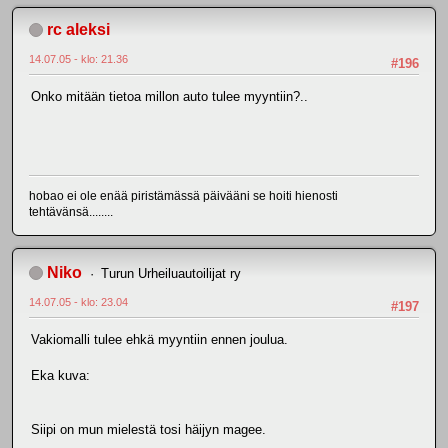
rc aleksi
14.07.05 - klo: 21.36
#196
Onko mitään tietoa millon auto tulee myyntiin?..
hobao ei ole enää piristämässä päivääni se hoiti hienosti
tehtävänsä........
Niko
Turun Urheiluautoilijat ry
14.07.05 - klo: 23.04
#197
Vakiomalli tulee ehkä myyntiin ennen joulua.
Eka kuva:
Siipi on mun mielestä tosi häijyn magee.