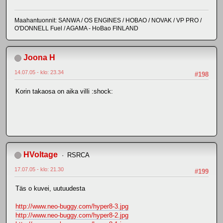
Maahantuonnit: SANWA / OS ENGINES / HOBAO / NOVAK / VP PRO /
O'DONNELL Fuel / AGAMA - HoBao FINLAND
Joona H
14.07.05 - klo: 23.34
#198
Korin takaosa on aika villi :shock:
HVoltage
RSRCA
17.07.05 - klo: 21.30
#199
Täs o kuvei, uutuudesta
http://www.neo-buggy.com/hyper8-3.jpg
http://www.neo-buggy.com/hyper8-2.jpg