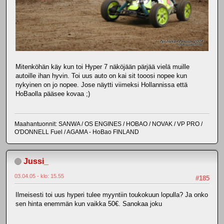
Mitenköhän käy kun toi Hyper 7 näköjään pärjää vielä muille
autoille ihan hyvin. Toi uus auto on kai sit tooosi nopee kun
nykyinen on jo nopee. Jose näytti viimeksi Hollannissa että
HoBaolla pääsee kovaa ;)
Maahantuonnit: SANWA / OS ENGINES / HOBAO / NOVAK / VP PRO /
O'DONNELL Fuel / AGAMA - HoBao FINLAND
Jussi_
03.04.05 - klo: 15.55
#185
Ilmeisesti toi uus hyperi tulee myyntiin toukokuun lopulla? Ja onko
sen hinta enemmän kun vaikka 50€. Sanokaa joku