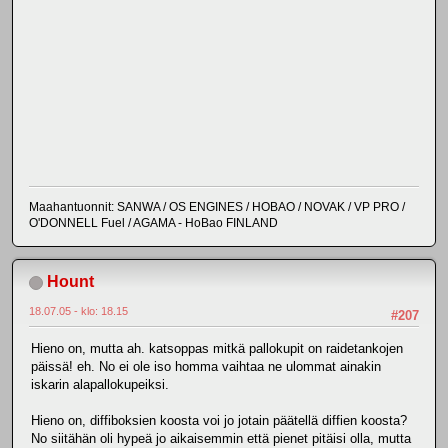
Maahantuonnit: SANWA / OS ENGINES / HOBAO / NOVAK / VP PRO /
O'DONNELL Fuel / AGAMA - HoBao FINLAND
Hount
18.07.05 - klo: 18.15
#207
Hieno on, mutta ah. katsoppas mitkä pallokupit on raidetankojen
päissä! eh. No ei ole iso homma vaihtaa ne ulommat ainakin
iskarin alapallokupeiksi.
Hieno on, diffiboksien koosta voi jo jotain päätellä diffien koosta?
No siitähän oli hypeä jo aikaisemmin että pienet pitäisi olla, mutta