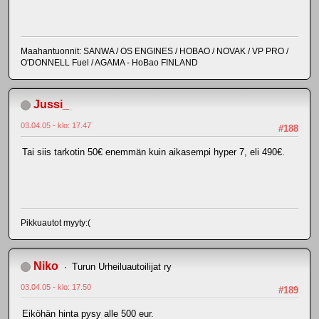
Maahantuonnit: SANWA / OS ENGINES / HOBAO / NOVAK / VP PRO /
O'DONNELL Fuel / AGAMA - HoBao FINLAND
Jussi_
03.04.05 - klo: 17.47
#188
Tai siis tarkotin 50€ enemmän kuin aikasempi hyper 7, eli 490€.
Pikkuautot myyty:(
Niko
Turun Urheiluautoilijat ry
03.04.05 - klo: 17.50
#189
Eiköhän hinta pysy alle 500 eur.