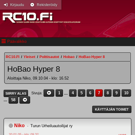
Kirjaudu
Rekisteröidy
Päävalikko
RC10.FI
/
Yleiset
/
Polttisautot
/
Hobao
/
HoBao Hyper 8
HoBao Hyper 8
Aloittaja Niko, 09.10.04 - klo: 16.52
1
...
4
5
6
7
8
9
10
Sivuja
SIIRRY ALAS
...
58
KÄYTTÄJÄN TOIMET
Niko
Turun Urheiluautoilijat ry
20.01.05 - klo: 09.32