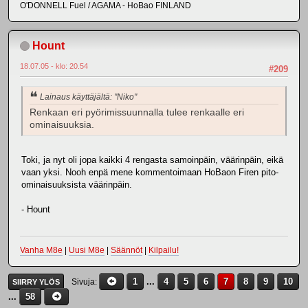
O'DONNELL Fuel / AGAMA - HoBao FINLAND
Hount
18.07.05 - klo: 20.54
#209
Lainaus käyttäjältä: "Niko"
Renkaan eri pyörimissuunnalla tulee renkaalle eri
ominaisuuksia.
Toki, ja nyt oli jopa kaikki 4 rengasta samoinpäin, väärinpäin, eikä
vaan yksi. Nooh enpä mene kommentoimaan HoBaon Firen pito-
ominaisuuksista väärinpäin.
- Hount
Vanha M8e
|
Uusi M8e
|
Säännöt
|
Kilpailu!
1
...
4
5
6
7
8
9
10
Sivuja
SIIRRY YLÖS
...
58