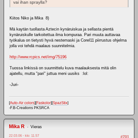
vai ihan spraylla?
Kiitos Niko ja Mika 8)
Mä kaytän tuollasta Aztecin kynäruiskua ja sellasta pientä
kynäruiskulle tarkoitettua ilma kompuraa. Pari muuta auttavaa
työkalua on tietysti hyvä nestemaski ja Corel11 piirrustus ohjelma
jolla voi tehdä maalaus suunnitelmia.
http://www.rcpics.net/img/75196
Tuossa linkissä on suunnittelu kuva maalauksesta mitä olin
ajatellu, mutta "pari" juttua meni uusiks :lol:
-Juri-
[
Auto-Air colors
][
Faskolor
][
SpazStix
]
-F.B-Creations PKSRCA
Mika R
Vieras
22.03.06 - klo: 11.57
#701