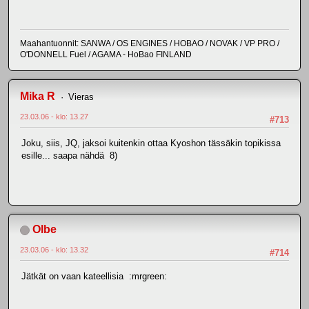
Maahantuonnit: SANWA / OS ENGINES / HOBAO / NOVAK / VP PRO /
O'DONNELL Fuel / AGAMA - HoBao FINLAND
Mika R
Vieras
23.03.06 - klo: 13.27
#713
Joku, siis, JQ, jaksoi kuitenkin ottaa Kyoshon tässäkin topikissa
esille... saapa nähdä 8)
Olbe
23.03.06 - klo: 13.32
#714
Jätkät on vaan kateellisia :mrgreen: