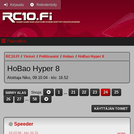
Kirjaudu
Rekisteröidy
Päävalikko
RC10.FI
/
Yleiset
/
Polttisautot
/
Hobao
/
HoBao Hyper 8
HoBao Hyper 8
Aloittaja Niko, 09.10.04 - klo: 16.52
1
...
21
22
23
24
25
Sivuja
SIIRRY ALAS
26
27
...
58
KÄYTTÄJÄN TOIMET
Speeder
19.03.06 - klo: 01.31