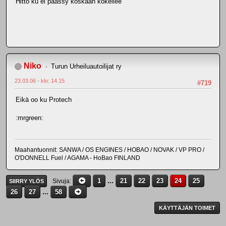
Hitto ku ei päässy koskaan kokeilee
Niko
Turun Urheiluautoilijat ry
23.03.06 - klo: 14.15
#719
Eikä oo ku Protech
:mrgreen:
Maahantuonnit: SANWA / OS ENGINES / HOBAO / NOVAK / VP PRO /
O'DONNELL Fuel / AGAMA - HoBao FINLAND
1
...
21
22
23
24
25
Sivuja
SIIRRY YLÖS
26
27
...
58
KÄYTTÄJÄN TOIMET