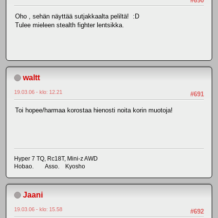
#690
Oho , sehän näyttää sutjakkaalta peliltä! :D
Tulee mieleen stealth fighter lentsikka.
waltt
19.03.06 - klo: 12.21
#691
Toi hopee/harmaa korostaa hienosti noita korin muotoja!
Hyper 7 TQ, Rc18T, Mini-z AWD
Hobao. Asso. Kyosho
Jaani
19.03.06 - klo: 15.58
#692