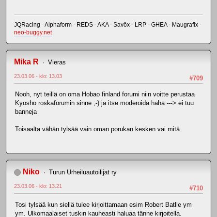
JQRacing - Alphaform - REDS - AKA - Savöx - LRP - GHEA - Maugrafix -
neo-buggy.net
Mika R
Vieras
23.03.06 - klo: 13.03
#709
Nooh, nyt teillä on oma Hobao finland forumi niin voitte perustaa
Kyosho roskaforumin sinne ;-) ja itse moderoida haha ---> ei tuu
banneja
Toisaalta vähän tylsää vain oman porukan kesken vai mitä
Niko
Turun Urheiluautoilijat ry
23.03.06 - klo: 13.21
#710
Tosi tylsää kun siellä tulee kirjoittamaan esim Robert Batlle ym
ym. Ulkomaalaiset tuskin kauheasti haluaa tänne kirjoitella.