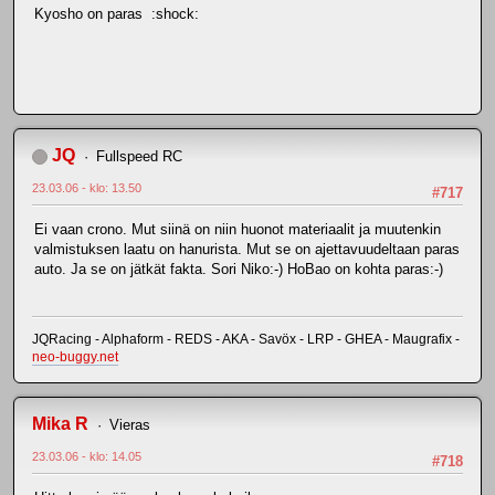
Kyosho on paras :shock:
JQ
Fullspeed RC
23.03.06 - klo: 13.50
#717
Ei vaan crono. Mut siinä on niin huonot materiaalit ja muutenkin
valmistuksen laatu on hanurista. Mut se on ajettavuudeltaan paras
auto. Ja se on jätkät fakta. Sori Niko:-) HoBao on kohta paras:-)
JQRacing - Alphaform - REDS - AKA - Savöx - LRP - GHEA - Maugrafix -
neo-buggy.net
Mika R
Vieras
23.03.06 - klo: 14.05
#718