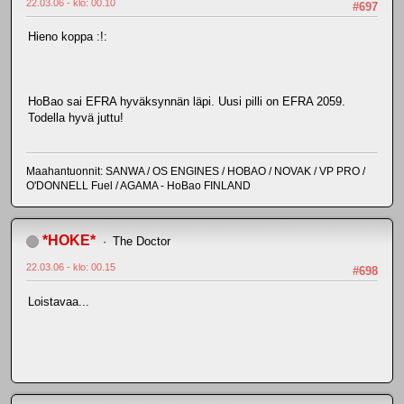
22.03.06 - klo: 00.10
#697
Hieno koppa :!:
HoBao sai EFRA hyväksynnän läpi. Uusi pilli on EFRA 2059.
Todella hyvä juttu!
Maahantuonnit: SANWA / OS ENGINES / HOBAO / NOVAK / VP PRO /
O'DONNELL Fuel / AGAMA - HoBao FINLAND
*HOKE*
The Doctor
22.03.06 - klo: 00.15
#698
Loistavaa...