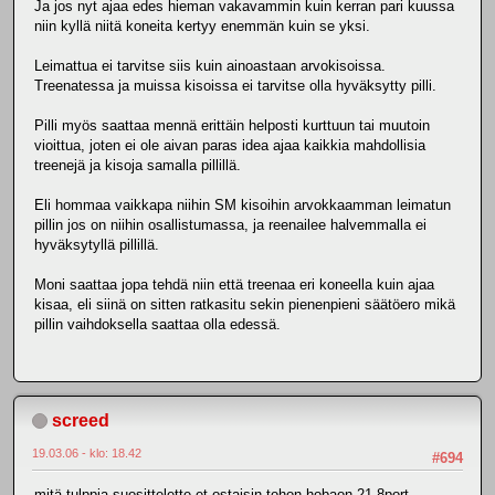
Ja jos nyt ajaa edes hieman vakavammin kuin kerran pari kuussa
niin kyllä niitä koneita kertyy enemmän kuin se yksi.
Leimattua ei tarvitse siis kuin ainoastaan arvokisoissa.
Treenatessa ja muissa kisoissa ei tarvitse olla hyväksytty pilli.
Pilli myös saattaa mennä erittäin helposti kurttuun tai muutoin
vioittua, joten ei ole aivan paras idea ajaa kaikkia mahdollisia
treenejä ja kisoja samalla pillillä.
Eli hommaa vaikkapa niihin SM kisoihin arvokkaamman leimatun
pillin jos on niihin osallistumassa, ja reenailee halvemmalla ei
hyväksytyllä pillillä.
Moni saattaa jopa tehdä niin että treenaa eri koneella kuin ajaa
kisaa, eli siinä on sitten ratkasitu sekin pienenpieni säätöero mikä
pillin vaihdoksella saattaa olla edessä.
screed
19.03.06 - klo: 18.42
#694
mitä tulppia suosittelette et ostaisin tohon hobaon 21 8port