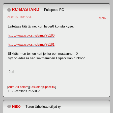
RC-BASTARD
Fullspeed RC
21.03.06 - klo: 22.39
#696
Laitetaas tää tänne, kun hyper8 korista kyse.
http://www.rcpics.net/img/75180
http://www.rcpics.net/img/75181
Elikkäs mun toinen kori jonka oon maalannu :D
Nyt on edessä sen sovittaminen Hyper7:kan runkoon.
-Juri-
[
Auto-Air colors
][
Faskolor
][
SpazStix
]
-F.B-Creations PKSRCA
Niko
Turun Urheiluautoilijat ry