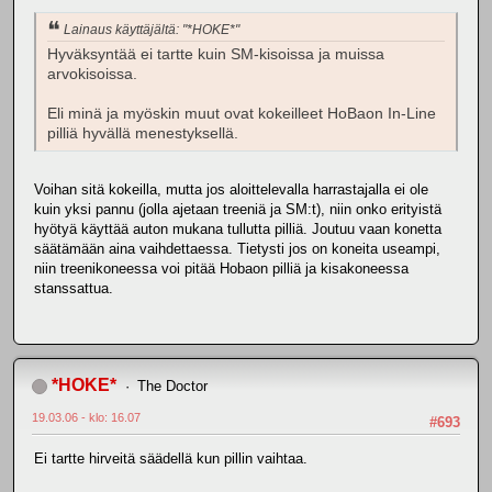
Lainaus käyttäjältä: "*HOKE*"
Hyväksyntää ei tartte kuin SM-kisoissa ja muissa
arvokisoissa.
Eli minä ja myöskin muut ovat kokeilleet HoBaon In-Line
pilliä hyvällä menestyksellä.
Voihan sitä kokeilla, mutta jos aloittelevalla harrastajalla ei ole
kuin yksi pannu (jolla ajetaan treeniä ja SM:t), niin onko erityistä
hyötyä käyttää auton mukana tullutta pilliä. Joutuu vaan konetta
säätämään aina vaihdettaessa. Tietysti jos on koneita useampi,
niin treenikoneessa voi pitää Hobaon pilliä ja kisakoneessa
stanssattua.
*HOKE*
The Doctor
19.03.06 - klo: 16.07
#693
Ei tartte hirveitä säädellä kun pillin vaihtaa.