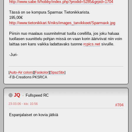
http://www.sabe.fi/hobby/index.php?prodid=5285&grpid=1704
Tässä on se kompura Sparmax Tietonikkarista.
195,00€
http://www.tietonikkari.fi/niks/images_tarvikkeet/Sparmaxk.jpg
Piirsin nuo maalaus suunnitelmat tuolla corellilla, jos joku haluaa
tuollasen suunittelu pohjan missä on vaan korin ääriviivat niin voin
laittaa sen kans vaikka ladattavaks tuonne
rcpics.net
sivuille.
-Juri-
[
Auto-Air colors
][
Faskolor
][
SpazStix
]
-F.B-Creations PKSRCA
JQ
Fullspeed RC
23.03.06 - klo: 10.56
#704
Espanjalaiset on kovia jätkiä