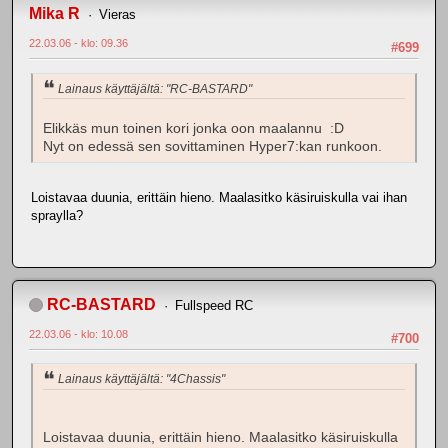
Mika R
Vieras
22.03.06 - klo: 09.36
#699
Lainaus käyttäjältä: "RC-BASTARD"
Elikkäs mun toinen kori jonka oon maalannu :D
Nyt on edessä sen sovittaminen Hyper7:kan runkoon.
Loistavaa duunia, erittäin hieno. Maalasitko käsiruiskulla vai ihan
spraylla?
RC-BASTARD
Fullspeed RC
22.03.06 - klo: 10.08
#700
Lainaus käyttäjältä: "4Chassis"
Loistavaa duunia, erittäin hieno. Maalasitko käsiruiskulla