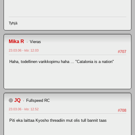
Tyhjä
Mika R
Vieras
23.03.06 - klo: 12.03
#707
Haha, todellinen varikkopimu haha ... "Catalonia is a nation"
JQ
Fullspeed RC
23.03.06 - klo: 12.52
#708
Piti eka laittaa Kyosho threadiin mut olis tull bannit taas