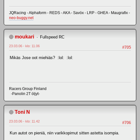
JQRacing - Alphaform - REDS - AKA - Savöx - LRP - GHEA - Maugrafix -
neo-buggy.net
moukari
Fullspeed RC
23.03.06 - klo: 11.06
#705
Mikäs Jose oot miehiäs? :lol: :lol:
Racers Group Finland
-Panolin 2T öljyt-
Toni N
23.03.06 - klo: 11.42
#706
Kun autot on pieniä, niin varikkopimut sitten astetta isompia.