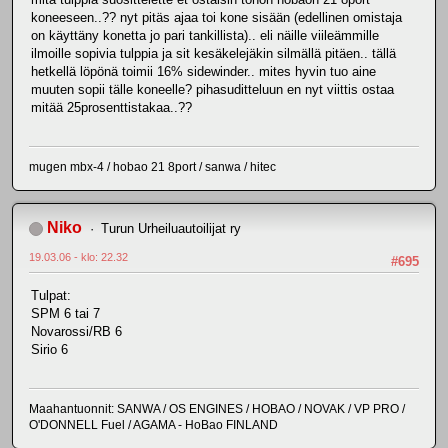
koneeseen..?? nyt pitäs ajaa toi kone sisään (edellinen omistaja
on käyttäny konetta jo pari tankillista).. eli näille viileämmille
ilmoille sopivia tulppia ja sit kesäkelejäkin silmällä pitäen.. tällä
hetkellä löpönä toimii 16% sidewinder.. mites hyvin tuo aine
muuten sopii tälle koneelle? pihasuditteluun en nyt viittis ostaa
mitää 25prosenttistakaa..??
mugen mbx-4 / hobao 21 8port / sanwa / hitec
Niko
Turun Urheiluautoilijat ry
19.03.06 - klo: 22.32
#695
Tulpat:
SPM 6 tai 7
Novarossi/RB 6
Sirio 6
Maahantuonnit: SANWA / OS ENGINES / HOBAO / NOVAK / VP PRO /
O'DONNELL Fuel / AGAMA - HoBao FINLAND