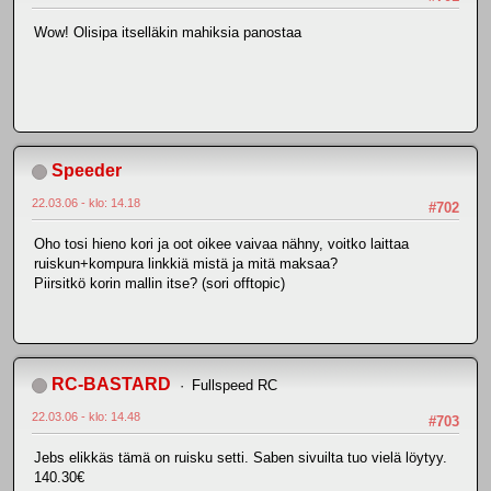
Wow! Olisipa itselläkin mahiksia panostaa
Speeder
22.03.06 - klo: 14.18
#702
Oho tosi hieno kori ja oot oikee vaivaa nähny, voitko laittaa
ruiskun+kompura linkkiä mistä ja mitä maksaa?
Piirsitkö korin mallin itse? (sori offtopic)
RC-BASTARD
Fullspeed RC
22.03.06 - klo: 14.48
#703
Jebs elikkäs tämä on ruisku setti. Saben sivuilta tuo vielä löytyy.
140.30€