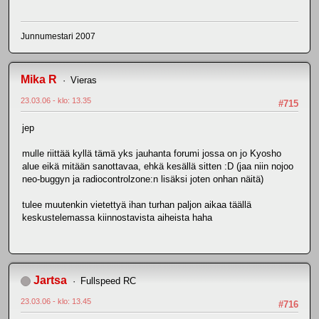
Junnumestari 2007
Mika R
Vieras
23.03.06 - klo: 13.35
#715
jep
mulle riittää kyllä tämä yks jauhanta forumi jossa on jo Kyosho
alue eikä mitään sanottavaa, ehkä kesällä sitten :D (jaa niin nojoo
neo-buggyn ja radiocontrolzone:n lisäksi joten onhan näitä)
tulee muutenkin vietettyä ihan turhan paljon aikaa täällä
keskustelemassa kiinnostavista aiheista haha
Jartsa
Fullspeed RC
23.03.06 - klo: 13.45
#716