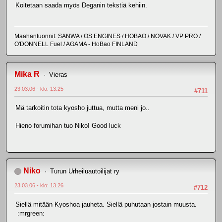
Koitetaan saada myös Deganin tekstiä kehiin.
Maahantuonnit: SANWA / OS ENGINES / HOBAO / NOVAK / VP PRO /
O'DONNELL Fuel / AGAMA - HoBao FINLAND
Mika R
Vieras
23.03.06 - klo: 13.25
#711
Mä tarkoitin tota kyosho juttua, mutta meni jo..
Hieno forumihan tuo Niko! Good luck
Niko
Turun Urheiluautoilijat ry
23.03.06 - klo: 13.26
#712
Siellä mitään Kyoshoa jauheta. Siellä puhutaan jostain muusta.
:mrgreen: