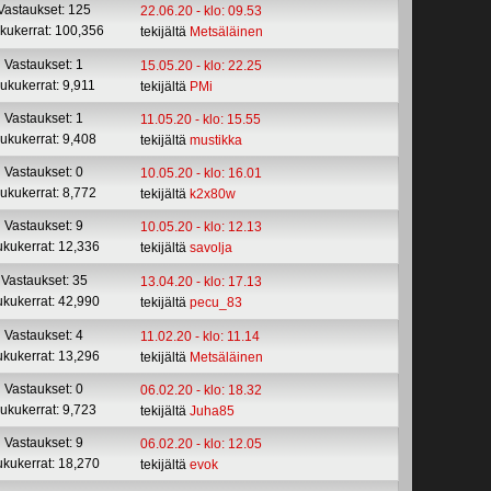
Vastaukset: 125
22.06.20 - klo: 09.53
kukerrat: 100,356
tekijältä
Metsäläinen
Vastaukset: 1
15.05.20 - klo: 22.25
ukukerrat: 9,911
tekijältä
PMi
Vastaukset: 1
11.05.20 - klo: 15.55
ukukerrat: 9,408
tekijältä
mustikka
Vastaukset: 0
10.05.20 - klo: 16.01
ukukerrat: 8,772
tekijältä
k2x80w
Vastaukset: 9
10.05.20 - klo: 12.13
ukukerrat: 12,336
tekijältä
savolja
Vastaukset: 35
13.04.20 - klo: 17.13
ukukerrat: 42,990
tekijältä
pecu_83
Vastaukset: 4
11.02.20 - klo: 11.14
ukukerrat: 13,296
tekijältä
Metsäläinen
Vastaukset: 0
06.02.20 - klo: 18.32
ukukerrat: 9,723
tekijältä
Juha85
Vastaukset: 9
06.02.20 - klo: 12.05
ukukerrat: 18,270
tekijältä
evok