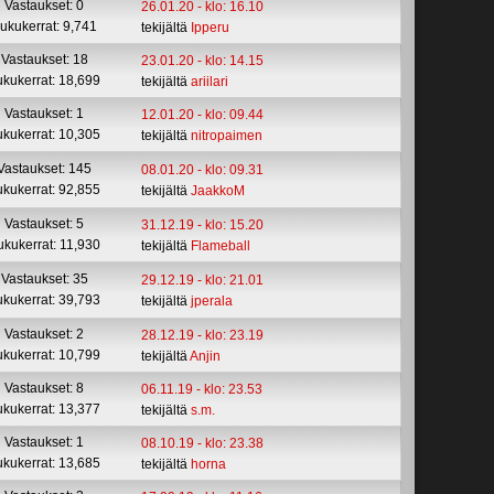
Vastaukset: 0
26.01.20 - klo: 16.10
ukukerrat: 9,741
tekijältä
Ipperu
Vastaukset: 18
23.01.20 - klo: 14.15
ukukerrat: 18,699
tekijältä
ariilari
Vastaukset: 1
12.01.20 - klo: 09.44
ukukerrat: 10,305
tekijältä
nitropaimen
Vastaukset: 145
08.01.20 - klo: 09.31
ukukerrat: 92,855
tekijältä
JaakkoM
Vastaukset: 5
31.12.19 - klo: 15.20
ukukerrat: 11,930
tekijältä
Flameball
Vastaukset: 35
29.12.19 - klo: 21.01
ukukerrat: 39,793
tekijältä
jperala
Vastaukset: 2
28.12.19 - klo: 23.19
ukukerrat: 10,799
tekijältä
Anjin
Vastaukset: 8
06.11.19 - klo: 23.53
ukukerrat: 13,377
tekijältä
s.m.
Vastaukset: 1
08.10.19 - klo: 23.38
ukukerrat: 13,685
tekijältä
horna