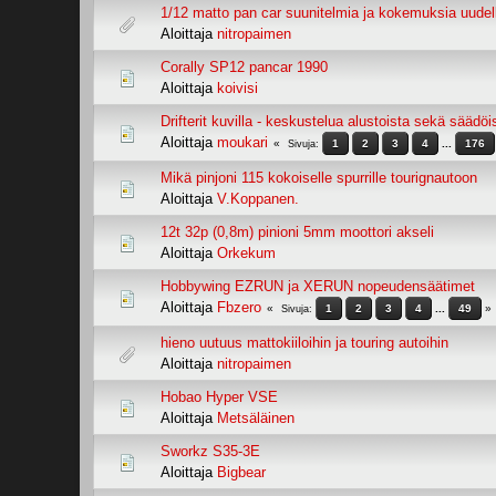
1/12 matto pan car suunitelmia ja kokemuksia uudel
Aloittaja
nitropaimen
Corally SP12 pancar 1990
Aloittaja
koivisi
Drifterit kuvilla - keskustelua alustoista sekä säädöi
Aloittaja
moukari
1
2
3
4
...
176
Sivuja
Mikä pinjoni 115 kokoiselle spurrille tourignautoon
Aloittaja
V.Koppanen.
12t 32p (0,8m) pinioni 5mm moottori akseli
Aloittaja
Orkekum
Hobbywing EZRUN ja XERUN nopeudensäätimet
Aloittaja
Fbzero
1
2
3
4
...
49
Sivuja
hieno uutuus mattokiiloihin ja touring autoihin
Aloittaja
nitropaimen
Hobao Hyper VSE
Aloittaja
Metsäläinen
Sworkz S35-3E
Aloittaja
Bigbear