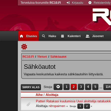
Tervetuloa foorumille
RC10.FI
Kirjaudu
Rekisteröidy
Etusivu
Haku
Kalenteri
Jäsenet
RC10.FI
/
Yleiset
/
Sähköautot
Sähköautot
Vapaata keskustelua kaikesta sähköautoihin liittyvästä.
1
2
3
4
5
...
114
Sivuja
SIIRRY ALAS
Aihe
/
Aloittaja
Patteri Ratakasi kuulumisia Uusi aloittelija rataluokk
Aloittaja
nitropaimen
1
2
Sivuja