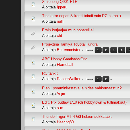
Xinlehong Q901 RTR
Aloittaja
Ipperu
Trackstar nopari & kortti toimii vain PC:n kaa :(
Aloittaja
nulli
Etsin korjaajaa mun nopareille!
Aloittaja
cht
Projektina Tamiya Toyota Tundra
Aloittaja
Buttenmeister
1
2
3
4
Sivuja
ABC Hobby Gambado/Grid
Aloittaja
Flameball
RC tankit
Aloittaja
RangerWalker
1
2
Sivuja
Pieni, pomminkestävä ja hidas sähkömaasturi?
Aloittaja
Anjin
Edit, Ftx outlaw 1/10 (oli hobbytown & tullimaksut)
Aloittaja
s.m.
Thunder Tiger MT-4 G3 hubien sokkatapit
Aloittaja
Heering80