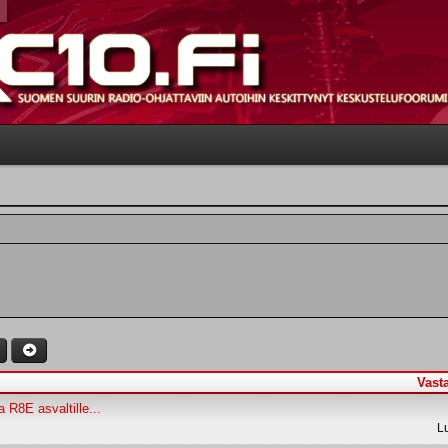
Vast
a R8E asvaltille...
L