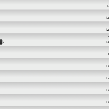
L
L
L
L
5
L
L
L
L
L