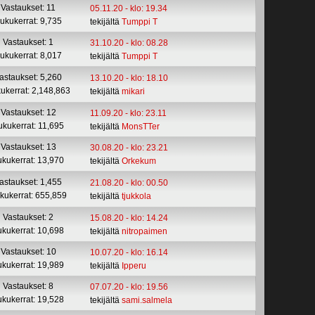
Vastaukset: 11
05.11.20 - klo: 19.34
ukukerrat: 9,735
tekijältä
Tumppi T
Vastaukset: 1
31.10.20 - klo: 08.28
ukukerrat: 8,017
tekijältä
Tumppi T
astaukset: 5,260
13.10.20 - klo: 18.10
ukerrat: 2,148,863
tekijältä
mikari
Vastaukset: 12
11.09.20 - klo: 23.11
ukukerrat: 11,695
tekijältä
MonsTTer
Vastaukset: 13
30.08.20 - klo: 23.21
ukukerrat: 13,970
tekijältä
Orkekum
astaukset: 1,455
21.08.20 - klo: 00.50
kukerrat: 655,859
tekijältä
tjukkola
Vastaukset: 2
15.08.20 - klo: 14.24
ukukerrat: 10,698
tekijältä
nitropaimen
Vastaukset: 10
10.07.20 - klo: 16.14
ukukerrat: 19,989
tekijältä
Ipperu
Vastaukset: 8
07.07.20 - klo: 19.56
ukukerrat: 19,528
tekijältä
sami.salmela