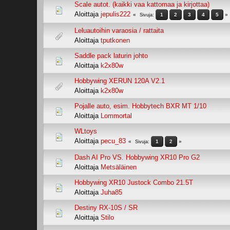
Scale autot. (kaikki vaa kattomaa ja kirjottaa)
Aloittaja
jepulis222
1
2
3
4
5
Sivuja
Leluautoihin varaosia / rattaita
Aloittaja
tputkonen
Saddle pack laturin johto
Aloittaja
k2x80w
Hobbywing XERUN 120A V2.1
Aloittaja
k2x80w
Pojalle auto, esim. Hobbytech BXR MT 1/10
Aloittaja
Lommortal
WLtoys
Aloittaja
pecu_83
1
2
Sivuja
Dash AI Pro VS. Hobbywing XR10 Pro G2
Aloittaja
Metsäläinen
Hobbywing XR10 Justock Combo 21.5T
Aloittaja
Juha85
Destiny RX-10S / SR
Aloittaja
Stilo