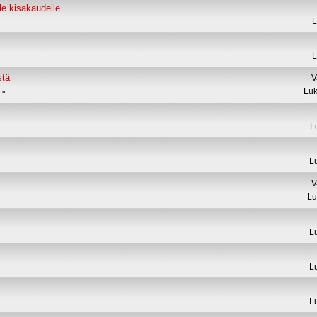
le kisakaudelle
L
L
stä
V
Luk
L
L
V
Lu
L
L
L