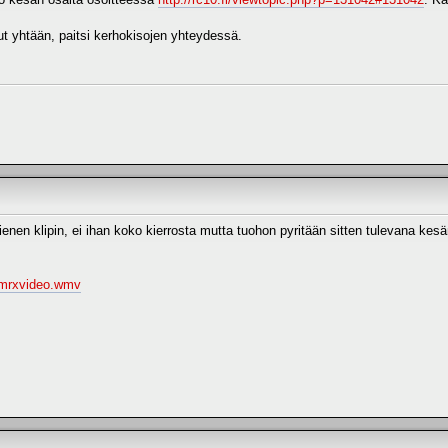
lut yhtään, paitsi kerhokisojen yhteydessä.
enen klipin, ei ihan koko kierrosta mutta tuohon pyritään sitten tulevana kes
i/mrxvideo.wmv