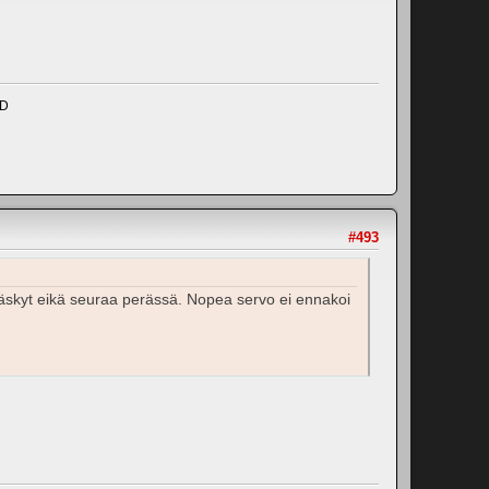
ND
#493
äskyt eikä seuraa perässä. Nopea servo ei ennakoi