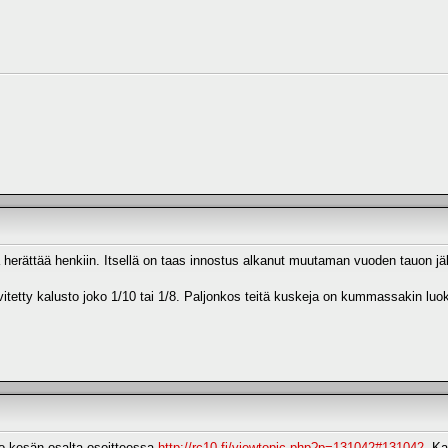
a herättää henkiin. Itsellä on taas innostus alkanut muutaman vuoden tauon jä
itetty kalusto joko 1/10 tai 1/8. Paljonkos teitä kuskeja on kummassakin luok
ko kesän osalta osoitteessa
http://rc10.fi/viewtopic.php?p=131042#131042
. Ka