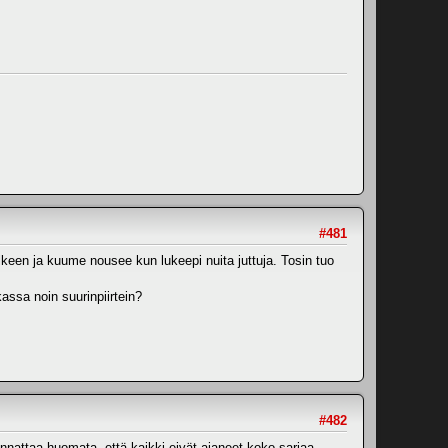
#481
lkeen ja kuume nousee kun lukeepi nuita juttuja. Tosin tuo
assa noin suurinpiirtein?
#482
nnattaa huomata, että kaikki eivät ajaneet koko sarjaa.