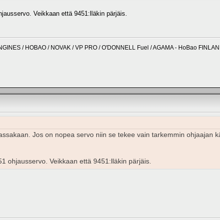
jausservo. Veikkaan että 9451:lläkin pärjäis.
NGINES / HOBAO / NOVAK / VP PRO / O'DONNELL Fuel / AGAMA - HoBao FINLA
assakaan. Jos on nopea servo niin se tekee vain tarkemmin ohjaajan k
1 ohjausservo. Veikkaan että 9451:lläkin pärjäis.