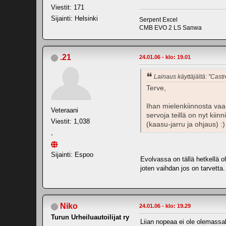
Viestit: 171
Sijainti: Helsinki
Serpent Excel
CMB EVO 2 LS Sanwa
.21
24.01.06 - klo: 19.01
Lainaus käyttäjältä: "Castr
Terve,
Ihan mielenkiinnosta vaan
Veteraani
servoja teillä on nyt kiinn
Viestit: 1,038
(kaasu-jarru ja ohjaus) :)
,
Sijainti: Espoo
Evolvassa on tällä hetkellä o
joten vaihdan jos on tarvetta.
Niko
24.01.06 - klo: 19.29
Turun Urheiluautoilijat ry
Liian nopeaa ei ole olemassa