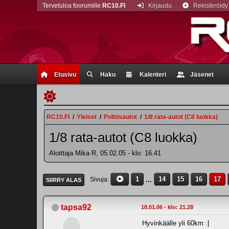
Tervetuloa foorumille
RC10.FI
Kirjaudu
Rekisteröidy
Etusivu
Haku
Kalenteri
Jäsenet
RC10.FI
/
Yleiset
/
Polttisautot
/
1/8 rata-autot (C8 luokka)
1/8 rata-autot (C8 luokka)
Aloittaja Mika R, 05.02.05 - klo: 16.41
1
...
14
15
16
17
Sivuja
SIIRRY ALAS
tapsa92
18.01.06 - klo: 21.28
Hyvinkäälle yli 60km :|