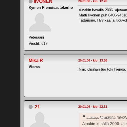
IIVONEN
20.01.06 - klo: 12.26
Kymen Pienoisautokerho
Ainakin kesällä 2006 ajetaan
Matti Iivonen puh 0400-94318
Tattarisuo, Hyvikää ja Kouvol
Veteraani
Viestit: 617
Mika R
20.01.06 - klo: 13.38
Vieras
Niin, olisihan tuo toki hieno
.21
20.01.06 - klo: 22.31
Lainaus käyttäjältä: "IIVO
Ainakin kesällä 2006 aje