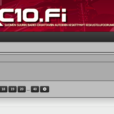
18
19
20
...
40