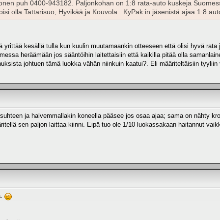
vonen puh 0400-943182. Paljonkohan on 1:8 rata-auto kuskeja Suomessa 
isi olla Tattarisuo, Hyvikää ja Kouvola. KyPak:in jäsenistä ajaa 1:8 aut
 yrittää kesällä tulla kun kuulin muutamaankin otteeseen että olisi hyvä rata j
ssa heräämään jos sääntöihin laitettaisiin että kaikilla pitää olla samanlainen
ksista johtuen tämä luokka vähän niinkuin kaatui?. Eli määriteltäisiin tyyliin 
uhteen ja halvemmallakin koneella pääsee jos osaa ajaa; sama on nähty kross
ritellä sen paljon laittaa kiinni. Eipä tuo ole 1/10 luokassakaan haitannut va
a.