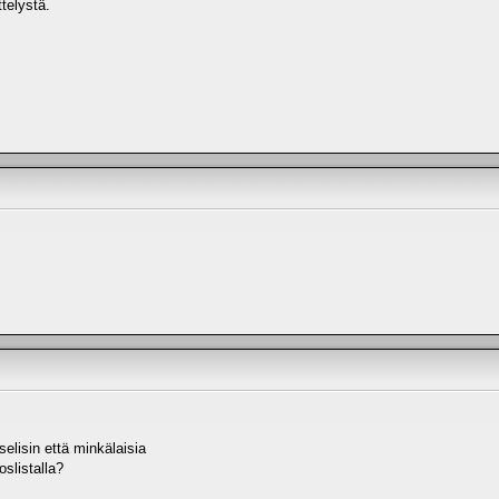
ttelystä.
elisin että minkälaisia
oslistalla?