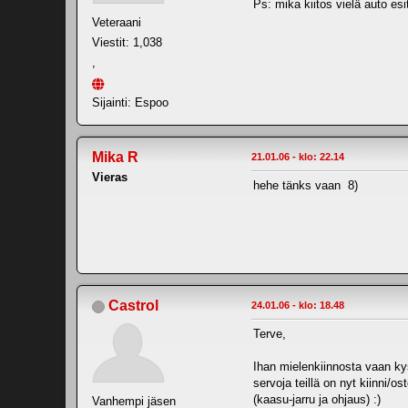
Ps: mika kiitos vielä auto esi
Veteraani
Viestit: 1,038
,
Sijainti: Espoo
Mika R
21.01.06 - klo: 22.14
Vieras
hehe tänks vaan 8)
Castrol
24.01.06 - klo: 18.48
Terve,
Ihan mielenkiinnosta vaan kys
servoja teillä on nyt kiinni/ost
(kaasu-jarru ja ohjaus) :)
Vanhempi jäsen