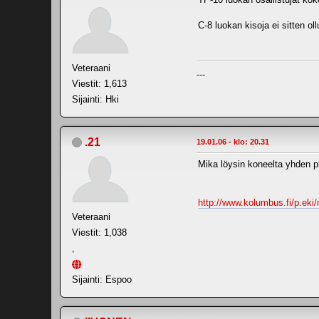
C-8 luokan kisoja ei sitten ol
Veteraani
---
Viestit: 1,613
Sijainti: Hki
.21
19.01.06 - klo: 20.31
Mika löysin koneelta yhden pi
http://www.kolumbus.fi/p.ek
Veteraani
Viestit: 1,038
,
Sijainti: Espoo