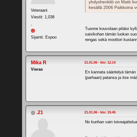
yhdyshenkilö on Matti Ii
kesällä 2006 Paikkoina vo
Veteraani
Viestit: 1,038
,
Tuonne kouvolaan pitäisi kyllä
saisikohan tämän luokan suome
Sijainti: Espoo
rengas sekä moottori kustannu
Mika R
21.01.06 - klo: 12.14
Vieras
En kannata sääntelyä tämän s
(parhaan) patansa ja itse mää
.21
21.01.06 - klo: 19.45
No kunhan vain toiveajattelu