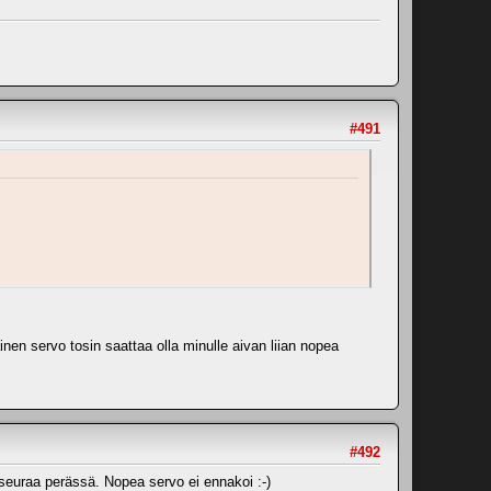
#491
nen servo tosin saattaa olla minulle aivan liian nopea
#492
seuraa perässä. Nopea servo ei ennakoi :-)