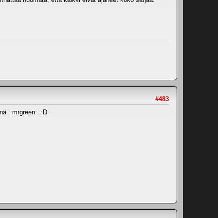
#483
änä. :mrgreen: :D