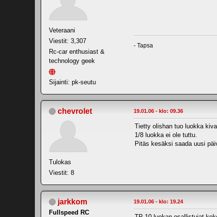
Veteraani
Viestit: 3,307
- Tapsa
Rc-car enthusiast &
technology geek
Sijainti: pk-seutu
chevrolet
19.01.06 - klo: 09.36
Tietty olishan tuo luokka kiv
1/8 luokka ei ole tuttu.
Pitäs kesäksi saada uusi päiv
Tulokas
Viestit: 8
jarkkom
19.01.06 - klo: 19.24
Fullspeed RC
TP-10 luokan osallistujat ko