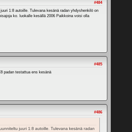
#484
juuri 1:8 autoille. Tulevana kesänä radan yhdyshenkilö on
ajoja ko. luokalle kesällä 2006 Paikkoina voisi olla
#485
 C8 padan testattua ens kesänä
#486
unniteltu juuri 1:8 autoille. Tulevana kesänä radan