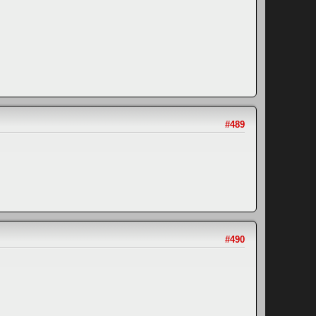
#489
#490