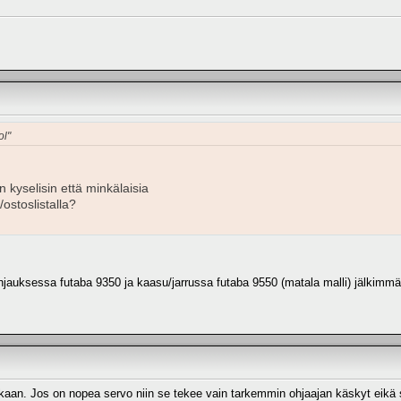
ol"
 kyselisin että minkälaisia
i/ostoslistalla?
hjauksessa futaba 9350 ja kaasu/jarrussa futaba 9550 (matala malli) jälkimmäi
kaan. Jos on nopea servo niin se tekee vain tarkemmin ohjaajan käskyt eikä 