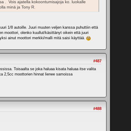
. Vois ajatella kokoontumisajoja ko. luokalle
olla minä ja Tony R.
uuri 1/8 autoille. Juuri muuten veljen kanssa puhuttiin että
 moottori, olenko kuullut/käsittänyt oikein että juuri
yksi ainut moottori merkki/malli mitä saisi käyttää.
#487
issa. Toisaalta se joka haluaa kisata haluaa itse valita
ikka 2,5cc moottorien hinnat lienee samoissa
#488