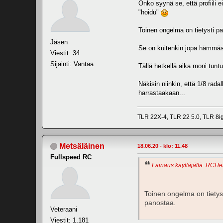
Onko syynä se, että profiili e
"hoidu"
Toinen ongelma on tietysti pa
Jäsen
Se on kuitenkin jopa hämmäst
Viestit: 34
Sijainti: Vantaa
Tällä hetkellä aika moni tuntu
Näkisin niinkin, että 1/8 radal
harrastaakaan...
TLR 22X-4, TLR 22 5.0, TLR 8
Metsäläinen
18.06.20 - klo: 11.48
Fullspeed RC
Lainaus käyttäjältä: RCHes
Toinen ongelma on tietyst
panostaa.
Veteraani
Viestit: 1,181