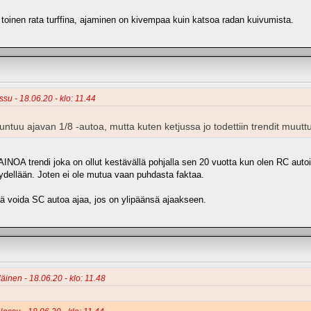
toinen rata turffina, ajaminen on kivempaa kuin katsoa radan kuivumista.
su - 18.06.20 - klo: 11.44
tuntuu ajavan 1/8 -autoa, mutta kuten ketjussa jo todettiin trendit muutt
AINOA trendi joka on ollut kestävällä pohjalla sen 20 vuotta kun olen RC autoil
yydellään. Joten ei ole mutua vaan puhdasta faktaa.
tää voida SC autoa ajaa, jos on ylipäänsä ajaakseen.
äinen - 18.06.20 - klo: 11.48