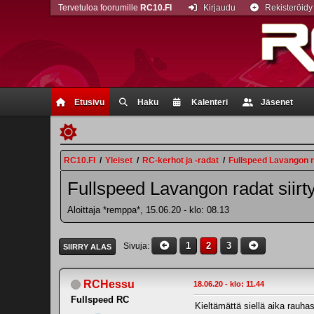
Tervetuloa foorumille
RC10.FI
Kirjaudu
Rekisteröidy
Etusivu
Haku
Kalenteri
Jäsenet
RC10.FI
/
Yleiset
/
RC-kerhot ja -radat
/
Fullspeed Lavangon ra
Fullspeed Lavangon radat siirt
Aloittaja *remppa*, 15.06.20 - klo: 08.13
1
2
3
Sivuja
SIIRRY ALAS
RCHessu
18.06.20 - klo: 11.44
Fullspeed RC
Kieltämättä siellä aika rauhass