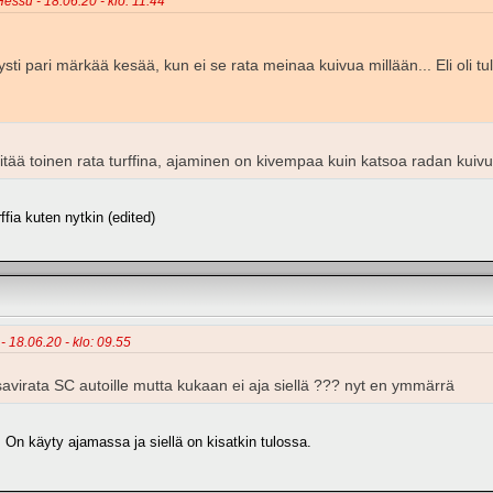
essu - 18.06.20 - klo: 11.44
sti pari märkää kesää, kun ei se rata meinaa kuivua millään... Eli oli 
tää toinen rata turffina, ajaminen on kivempaa kuin katsoa radan kuivu
rffia kuten nytkin (edited)
 - 18.06.20 - klo: 09.55
savirata SC autoille mutta kukaan ei aja siellä ??? nyt en ymmärrä
. On käyty ajamassa ja siellä on kisatkin tulossa.