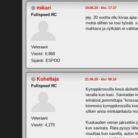
mikari
19.06.20 - klo: 17.37
Fullspeed RC
jep. 20 vuotta ollu kivaa aja
mutta olihan se tosi tylsää. s
mahtava ja nytkään ei valittam
Veteraani
Viestit: 6,968
Sijainti: ESPOO
Koheltaja
21.06.20 - klo: 06.16
Fullspeed RC
Kymppikrossilla kesä aloitett
tavalla kun kasi. Saviradan kun
erinäisiä pommittajia "krossa
kiinnosta kymppikrossilla ko
silloin anna minkäänlaista mo
Veteraani
Kuukauden verran jaksettiin j
Viestit: 4,275
kun savirata. Rata pysyy lähe
muuttaa kun savella, auton hu