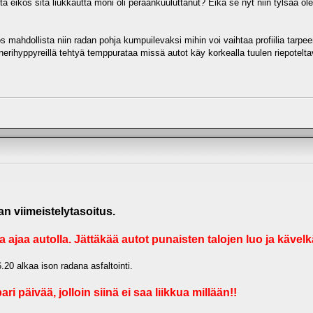
a eikös sitä liukkautta moni oli peräänkuuluttanut? Eikä se nyt niin tylsää ole
 jos mahdollista niin radan pohja kumpuilevaksi mihin voi vaihtaa profiilia ta
nerihyppyreillä tehtyä temppurataa missä autot käy korkealla tuulen riepotelt
n viimeistelytasoitus.
aa ajaa autolla. Jättäkää autot punaisten talojen luo ja kävelk
20 alkaa ison radana asfaltointi.
ari päivää, jolloin siinä ei saa liikkua millään!!