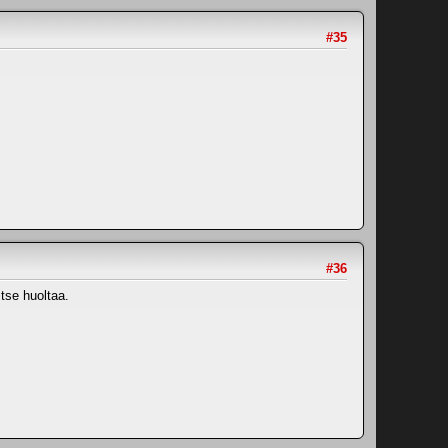
#35
#36
itse huoltaa.