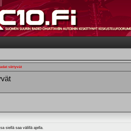
dat siirtyvät
yvät
a siellä saa välillä ajella.