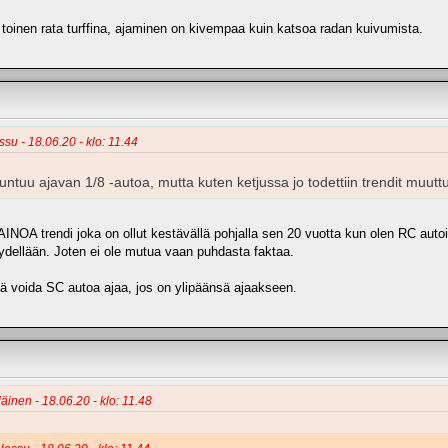
toinen rata turffina, ajaminen on kivempaa kuin katsoa radan kuivumista.
su - 18.06.20 - klo: 11.44
tuntuu ajavan 1/8 -autoa, mutta kuten ketjussa jo todettiin trendit muutt
AINOA trendi joka on ollut kestävällä pohjalla sen 20 vuotta kun olen RC autoil
yydellään. Joten ei ole mutua vaan puhdasta faktaa.
tää voida SC autoa ajaa, jos on ylipäänsä ajaakseen.
äinen - 18.06.20 - klo: 11.48