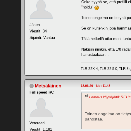
Onko syynä se, että profiili e
"hoidu"
Toinen ongelma on tietysti pa
Jäsen
Se on kuitenkin jopa hämmäst
Viestit: 34
Sijainti: Vantaa
Tällä hetkellä aika moni tuntu
Näkisin niinkin, että 1/8 radal
harrastaakaan...
TLR 22X-4, TLR 22 5.0, TLR 8
Metsäläinen
18.06.20 - klo: 11.48
Fullspeed RC
Lainaus käyttäjältä: RCHes
Toinen ongelma on tietyst
panostaa.
Veteraani
Viestit: 1,181