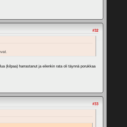
#32
uvat.
ua (kilpaa) harrastanut ja eilenkin rata oli täynnä porukkaa
#33