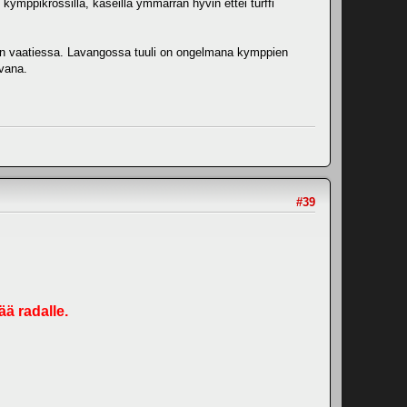
 kymppikrossilla, kaseilla ymmärrän hyvin ettei turffi
rpeen vaatiessa. Lavangossa tuuli on ongelmana kymppien
avana.
#39
ää radalle.