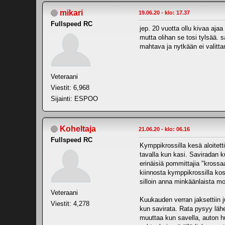
mikari
19.06.20 - klo: 17.37
Fullspeed RC
jep. 20 vuotta ollu kivaa aja
mutta olihan se tosi tylsää. s
mahtava ja nytkään ei valittam
Veteraani
Viestit: 6,968
Sijainti: ESPOO
Koheltaja
21.06.20 - klo: 06.16
Fullspeed RC
Kymppikrossilla kesä aloitett
tavalla kun kasi. Saviradan kun
erinäisiä pommittajia "krossa
kiinnosta kymppikrossilla ko
silloin anna minkäänlaista mo
Veteraani
Kuukauden verran jaksettiin j
Viestit: 4,278
kun savirata. Rata pysyy lähe
muuttaa kun savella, auton hu