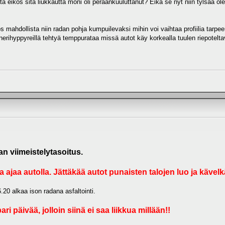
a eikös sitä liukkautta moni oli peräänkuuluttanut? Eikä se nyt niin tylsää ole
 jos mahdollista niin radan pohja kumpuilevaksi mihin voi vaihtaa profiilia ta
nerihyppyreillä tehtyä temppurataa missä autot käy korkealla tuulen riepotelt
n viimeistelytasoitus.
aa ajaa autolla. Jättäkää autot punaisten talojen luo ja kävelk
20 alkaa ison radana asfaltointi.
ari päivää, jolloin siinä ei saa liikkua millään!!