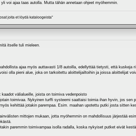
n yli voi ajaa taas autolla. Mutta tähän annetaan ohjeet myöhemmin.
osat joita et löydä kataloogeista"
tä itselle tuli mieleen.
mahdollista ajaa myös auttavasti 1/8 autoilla, edellyttää tietysti, että kuskeja rii
voisi olla pieni alue, joka on tarkoitettu aloittelijailtoihin ja joissa aloittelijat
 kaadot välialueille, joista on toimiva vedenpoisto
ä jotain toimivaa. Nykyinen turffi systeemi saattaisi toimia ihan hyvin, jos sen p
myös kehittää jotakin parempaa. Esim. maahan upotettu putki josta sitten keskem
sainvälisten mittojen mukaan, jotta myöhemmin on mahdollisuus järjestää esi
ekästä.
jotakin paremmin toimivampaa isolla radalla, koska nykyiset putket eivät kest