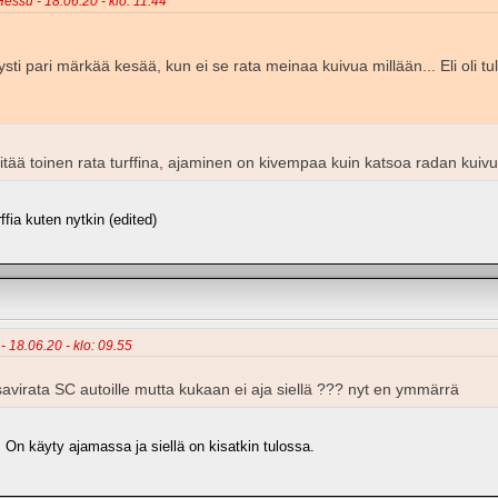
essu - 18.06.20 - klo: 11.44
sti pari märkää kesää, kun ei se rata meinaa kuivua millään... Eli oli 
tää toinen rata turffina, ajaminen on kivempaa kuin katsoa radan kuivu
rffia kuten nytkin (edited)
 - 18.06.20 - klo: 09.55
savirata SC autoille mutta kukaan ei aja siellä ??? nyt en ymmärrä
. On käyty ajamassa ja siellä on kisatkin tulossa.