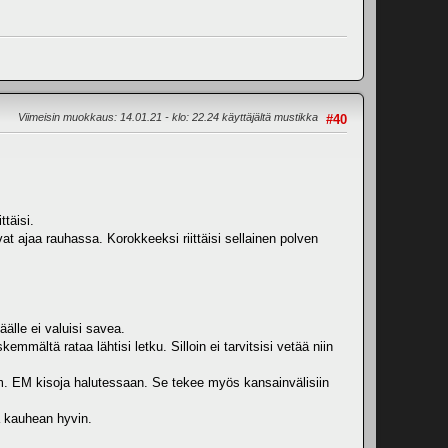
Viimeisin muokkaus
: 14.01.21 - klo: 22.24 käyttäjältä mustikka
#40
ttäisi.
 voivat ajaa rauhassa. Korokkeeksi riittäisi sellainen polven
äälle ei valuisi savea.
mältä rataa lähtisi letku. Silloin ei tarvitsisi vetää niin
m. EM kisoja halutessaan. Se tekee myös kansainvälisiin
ä kauhean hyvin.