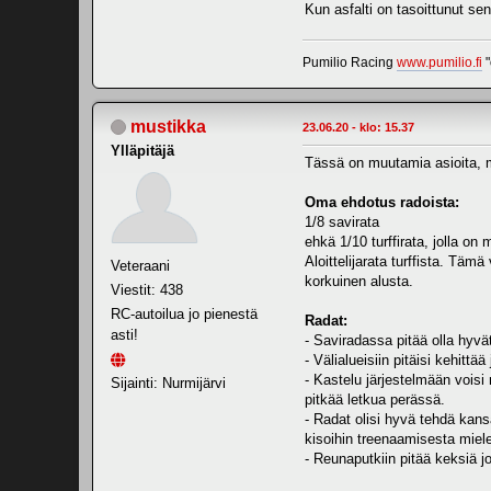
Kun asfalti on tasoittunut se
Pumilio Racing
www.pumilio.fi
"
mustikka
23.06.20 - klo: 15.37
Ylläpitäjä
Tässä on muutamia asioita, mi
Oma ehdotus radoista:
1/8 savirata
ehkä 1/10 turffirata, jolla on 
Aloittelijarata turffista. Tämä 
Veteraani
korkuinen alusta.
Viestit: 438
RC-autoilua jo pienestä
Radat:
asti!
- Saviradassa pitää olla hyvät
- Välialueisiin pitäisi kehittä
- Kastelu järjestelmään voisi 
Sijainti: Nurmijärvi
pitkää letkua perässä.
- Radat olisi hyvä tehdä kan
kisoihin treenaamisesta miel
- Reunaputkiin pitää keksiä 