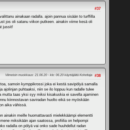
#37
littanu ainakaan radalla. ajoin pannua sisään to turffilla
just jos oli satanu viikon putkeen. ainakin viime kesä oli
t jussit!
Viimeisin muokkaus
: 21.06.20 - klo: 06.20 käyttäjältä Koheltaja
#38
npitoa, samoin kymppikrossi joka ei kestä savipölyä samalla
ja ajolinjan puhtaaksi, niin se ilo loppuu kun radalle tulee
la mutta taas yksi syy miksi kisakuskia ei savella ajaminen
tunnu kiinnostavan saviradan huolto eikä se myöskään
 on aika vähissä.
a on ainakin meille huomattavasti mielekkäämpi elementti
i mene miksikään ajan saatossa, profiilia on helpompi
onko radalla on pölyä vai onko sade huuhdellut radan