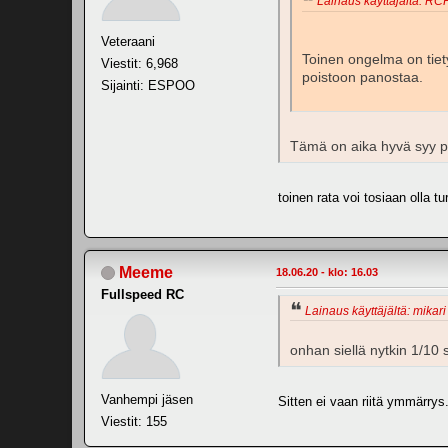
Lainaus käyttäjältä: RCH
Veteraani
Toinen ongelma on tiety
Viestit: 6,968
poistoon panostaa.
Sijainti: ESPOO
Tämä on aika hyvä syy pi
toinen rata voi tosiaan olla tu
Meeme
18.06.20 - klo: 16.03
Fullspeed RC
Lainaus käyttäjältä: mikari
onhan siellä nytkin 1/10 
Vanhempi jäsen
Sitten ei vaan riitä ymmärrys
Viestit: 155