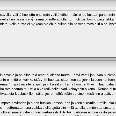
a savella. välillä huollettu enenmän välillä vähemmän. ei oo kukaan pahemmin va
avelle kun pääsi niin 👍 sama oli m8e autolla, turffi oli tosi boring paitsi ehkä 
ista. vaikka rata ei nytkään ole ehkä priima niin helvetin hyvä silti ajaa. hyvä
iin savella ja on siinä toki omat puolensa mutta... savi vaatii jatkuvaa huole
to oli mitä oli vaikka sitä yritti huoltaa, sitten kun sai jonkinlaiseen kuntoon 
amaan" hypyt ruvelle ja ajolinjan likaiseksi. Tämä kommentti ei millään pahal
ska rata saattaa muuttua aika radikaalisti varikkokäynnin aikana. Ketään ei 
tivaatiota kisakuskille, lisäksi jos on vähänkään sateinen kesä niin ajopäivät
umpata saviradan ja auton huollon kanssa, sen jälkeen siirryttiin turffille jok
s muuttumattomana vaikka siellä ajettaisiin millä autolla ja miten tahansa, e
oltojen määrä väheni moninkertaisesti. Pito toki vaihtelee riippuen siitä palj