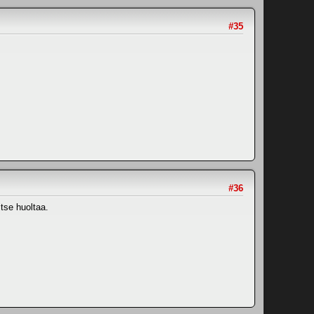
#35
#36
itse huoltaa.