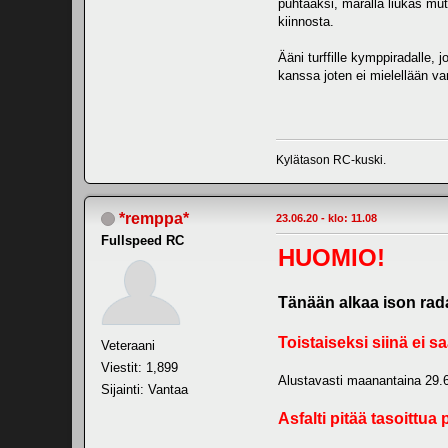
puhtaaksi, märällä liukas mutt
kiinnosta.
Ääni turffille kymppiradalle,
kanssa joten ei mielellään va
Kylätason RC-kuski.
*remppa*
23.06.20 - klo: 11.08
Fullspeed RC
HUOMIO!
Tänään alkaa ison rada
Toistaiseksi siinä ei s
Veteraani
Viestit: 1,899
Alustavasti maanantaina 29.6.
Sijainti: Vantaa
Asfalti pitää tasoittua p