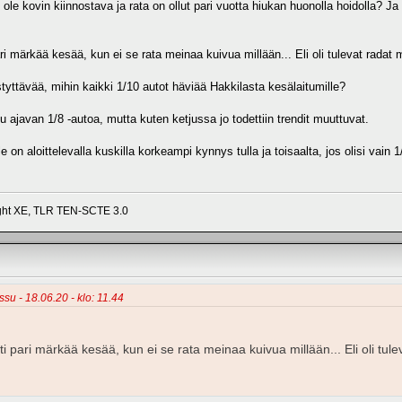
i ole kovin kiinnostava ja rata on ollut pari vuotta hiukan huonolla hoidolla? Ja 
ri märkää kesää, kun ei se rata meinaa kuivua millään... Eli oli tulevat rada
yttävää, mihin kaikki 1/10 autot häviää Hakkilasta kesälaitumille?
u ajavan 1/8 -autoa, mutta kuten ketjussa jo todettiin trendit muuttuvat.
le on aloittelevalla kuskilla korkeampi kynnys tulla ja toisaalta, jos olisi vain 1
ight XE, TLR TEN-SCTE 3.0
su - 18.06.20 - klo: 11.44
i pari märkää kesää, kun ei se rata meinaa kuivua millään... Eli oli tu