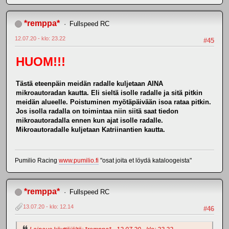
*remppa*
Fullspeed RC
12.07.20 - klo: 23.22
#45
HUOM!!!
Tästä eteenpäin meidän radalle kuljetaan AINA
mikroautoradan kautta. Eli sieltä isolle radalle ja sitä pitkin
meidän alueelle. Poistuminen myötäpäivään isoa rataa pitkin.
Jos isolla radalla on toimintaa niin siitä saat tiedon
mikroautoradalla ennen kun ajat isolle radalle.
Mikroautoradalle kuljetaan Katriinantien kautta.
Pumilio Racing
www.pumilio.fi
"osat joita et löydä kataloogeista"
*remppa*
Fullspeed RC
13.07.20 - klo: 12.14
#46