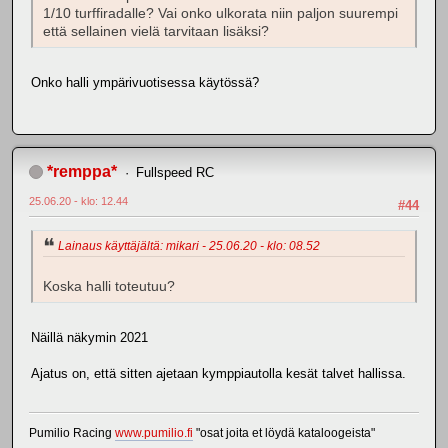
1/10 turffiradalle? Vai onko ulkorata niin paljon suurempi
että sellainen vielä tarvitaan lisäksi?
Onko halli ympärivuotisessa käytössä?
*remppa*
Fullspeed RC
25.06.20 - klo: 12.44
#44
Lainaus käyttäjältä: mikari - 25.06.20 - klo: 08.52
Koska halli toteutuu?
Näillä näkymin 2021
Ajatus on, että sitten ajetaan kymppiautolla kesät talvet hallissa.
Pumilio Racing
www.pumilio.fi
"osat joita et löydä kataloogeista"