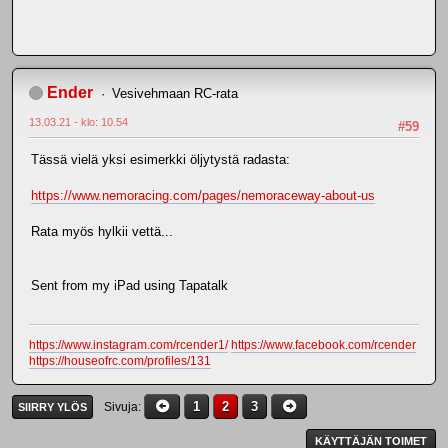
Ender
Vesivehmaan RC-rata
13.03.21 - klo: 10.54
#59
Tässä vielä yksi esimerkki öljytystä radasta:
https://www.nemoracing.com/pages/nemoraceway-about-us
Rata myös hylkii vettä...
Sent from my iPad using Tapatalk
https://www.instagram.com/rcender1/
https://www.facebook.com/rcender
https://houseofrc.com/profiles/131
1
2
3
Sivuja
SIIRRY YLÖS
KÄYTTÄJÄN TOIMET