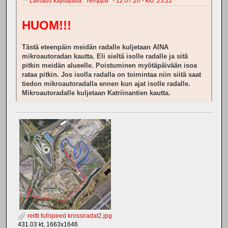
Lainaus käyttäjältä: *remppa* - 12.07.20 - klo: 23.22
HUOM!!!
Tästä eteenpäin meidän radalle kuljetaan AINA
mikroautoradan kautta. Eli sieltä isolle radalle ja sitä
pitkin meidän alueelle. Poistuminen myötäpäivään isoa
rataa pitkin. Jos isolla radalla on toimintaa niin siitä saat
tiedon mikroautoradalla ennen kun ajat isolle radalle.
Mikroautoradalle kuljetaan Katriinantien kautta.
reitti fullspeed krossiradat2.jpg
431.03 kt, 1663x1646