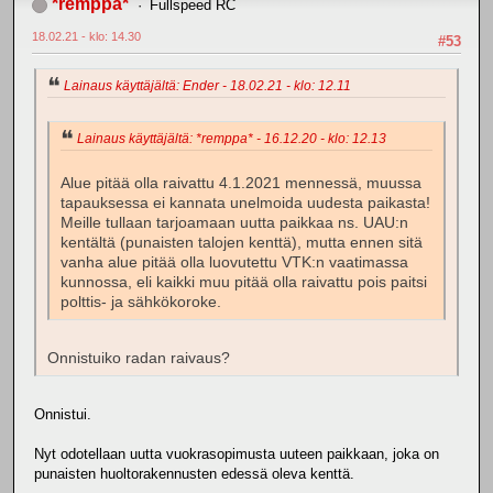
*remppa*
Fullspeed RC
18.02.21 - klo: 14.30
#53
Lainaus käyttäjältä: Ender - 18.02.21 - klo: 12.11
Lainaus käyttäjältä: *remppa* - 16.12.20 - klo: 12.13
Alue pitää olla raivattu 4.1.2021 mennessä, muussa
tapauksessa ei kannata unelmoida uudesta paikasta!
Meille tullaan tarjoamaan uutta paikkaa ns. UAU:n
kentältä (punaisten talojen kenttä), mutta ennen sitä
vanha alue pitää olla luovutettu VTK:n vaatimassa
kunnossa, eli kaikki muu pitää olla raivattu pois paitsi
polttis- ja sähkökoroke.
Onnistuiko radan raivaus?
Onnistui.
Nyt odotellaan uutta vuokrasopimusta uuteen paikkaan, joka on
punaisten huoltorakennusten edessä oleva kenttä.