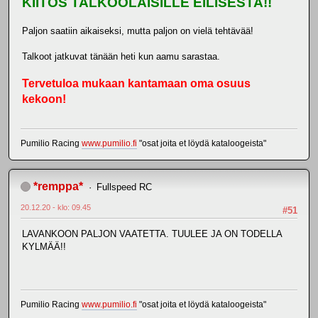
KIITOS TALKOOLAISILLE EILISESTA!!
Paljon saatiin aikaiseksi, mutta paljon on vielä tehtävää!
Talkoot jatkuvat tänään heti kun aamu sarastaa.
Tervetuloa mukaan kantamaan oma osuus
kekoon!
Pumilio Racing
www.pumilio.fi
"osat joita et löydä kataloogeista"
*remppa*
Fullspeed RC
20.12.20 - klo: 09.45
#51
LAVANKOON PALJON VAATETTA. TUULEE JA ON TODELLA
KYLMÄÄ!!
Pumilio Racing
www.pumilio.fi
"osat joita et löydä kataloogeista"