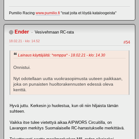
Pumilio Racing
www.pumilio.fi
"osat joita et löydä kataloogeista"
Ender
Vesivehmaan RC-rata
18.02.21 - klo: 14.52
#54
Lainaus käyttäjältä: *remppa* - 18.02.21 - klo: 14.30
Onnistui.
Nyt odotellaan uutta vuokrasopimusta uuteen paikkaan,
joka on punaisten huoltorakennusten edessä oleva
kenttä.
Hyvä juttu. Kerkesin jo huolestua, kun oli niin hiljaista tämän
suhteen.
Vaikka itse tulee vietettyä aikaa AIPWORS Circuitilla, on
Lavangon merkitys Suomalaiselle RC-harrastukselle merkittävä.