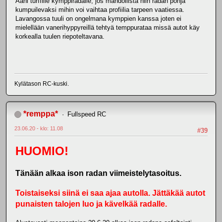
Ääni turffille kymppiradalle, jos mahdollista niin radan pohja
kumpuilevaksi mihin voi vaihtaa profiilia tarpeen vaatiessa.
Lavangossa tuuli on ongelmana kymppien kanssa joten ei
mielellään vanerihyppyreillä tehtyä temppurataa missä autot käy
korkealla tuulen riepoteltavana.
Kylätason RC-kuski.
*remppa*
Fullspeed RC
23.06.20 - klo: 11.08
#39
HUOMIO!
Tänään alkaa ison radan viimeistelytasoitus.
Toistaiseksi siinä ei saa ajaa autolla. Jättäkää autot
punaisten talojen luo ja kävelkää radalle.