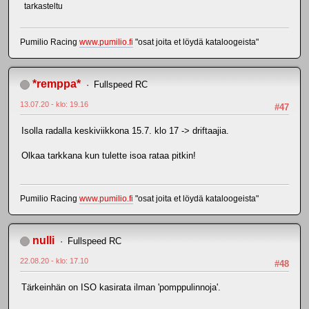
tarkasteltu
Pumilio Racing
www.pumilio.fi
"osat joita et löydä kataloogeista"
*remppa*
Fullspeed RC
13.07.20 - klo: 19.16
#47
Isolla radalla keskiviikkona 15.7. klo 17 -> driftaajia.
Olkaa tarkkana kun tulette isoa rataa pitkin!
Pumilio Racing
www.pumilio.fi
"osat joita et löydä kataloogeista"
nulli
Fullspeed RC
22.08.20 - klo: 17.10
#48
Tärkeinhän on ISO kasirata ilman 'pomppulinnoja'.