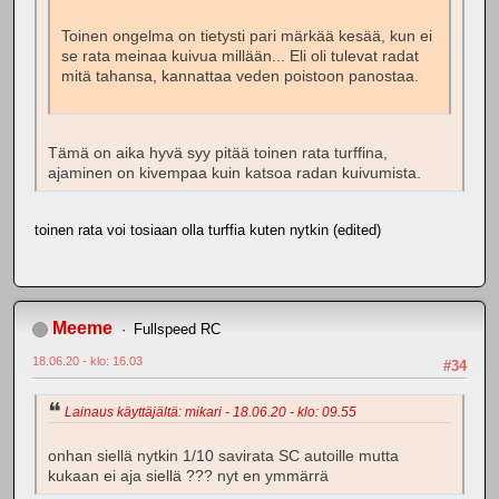
Toinen ongelma on tietysti pari märkää kesää, kun ei
se rata meinaa kuivua millään... Eli oli tulevat radat
mitä tahansa, kannattaa veden poistoon panostaa.
Tämä on aika hyvä syy pitää toinen rata turffina,
ajaminen on kivempaa kuin katsoa radan kuivumista.
toinen rata voi tosiaan olla turffia kuten nytkin (edited)
Meeme
Fullspeed RC
18.06.20 - klo: 16.03
#34
Lainaus käyttäjältä: mikari - 18.06.20 - klo: 09.55
onhan siellä nytkin 1/10 savirata SC autoille mutta
kukaan ei aja siellä ??? nyt en ymmärrä