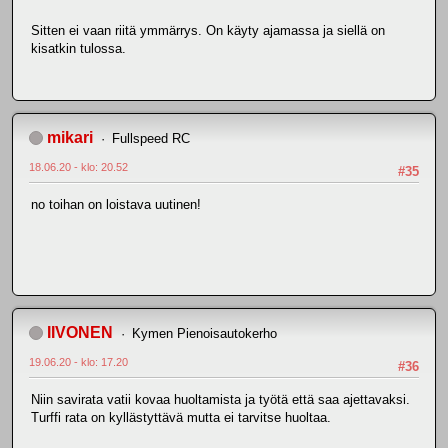
Sitten ei vaan riitä ymmärrys. On käyty ajamassa ja siellä on
kisatkin tulossa.
mikari
Fullspeed RC
18.06.20 - klo: 20.52
#35
no toihan on loistava uutinen!
IIVONEN
Kymen Pienoisautokerho
19.06.20 - klo: 17.20
#36
Niin savirata vatii kovaa huoltamista ja työtä että saa ajettavaksi.
Turffi rata on kyllästyttävä mutta ei tarvitse huoltaa.