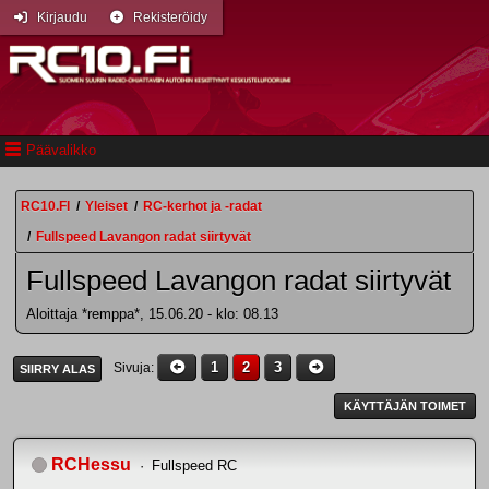
Kirjaudu
Rekisteröidy
Päävalikko
RC10.FI
/
Yleiset
/
RC-kerhot ja -radat
/
Fullspeed Lavangon radat siirtyvät
Fullspeed Lavangon radat siirtyvät
Aloittaja *remppa*, 15.06.20 - klo: 08.13
1
2
3
Sivuja
SIIRRY ALAS
KÄYTTÄJÄN TOIMET
RCHessu
Fullspeed RC