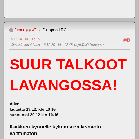
*remppa*
Fullspeed RC
16.12.20 - klo: 12.13
#49
Viimeisin muokkaus
: 16.12.20 - klo: 12.48 käyttäjältä *remppa*
SUUR TALKOOT
LAVANGOSSA!
Aika:
lauantai 19.12. klo 10-16
sunnuntai 20.12.klo 10-16
Kaikkien kynnelle kykenevien läsnäolo
välttämätön!