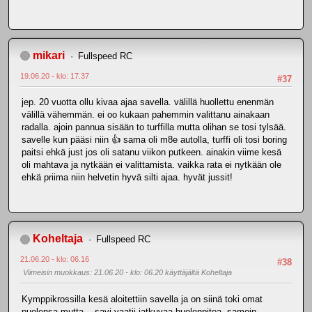
mikari
Fullspeed RC
19.06.20 - klo: 17.37
#37
jep. 20 vuotta ollu kivaa ajaa savella. välillä huollettu enenmän
välillä vähemmän. ei oo kukaan pahemmin valittanu ainakaan
radalla. ajoin pannua sisään to turffilla mutta olihan se tosi tylsää.
savelle kun pääsi niin 👍 sama oli m8e autolla, turffi oli tosi boring
paitsi ehkä just jos oli satanu viikon putkeen. ainakin viime kesä
oli mahtava ja nytkään ei valittamista. vaikka rata ei nytkään ole
ehkä priima niin helvetin hyvä silti ajaa. hyvät jussit!
Koheltaja
Fullspeed RC
21.06.20 - klo: 06.16
#38
Viimeisin muokkaus
: 21.06.20 - klo: 06.20 käyttäjältä Koheltaja
Kymppikrossilla kesä aloitettiin savella ja on siinä toki omat
puolensa mutta... savi vaatii jatkuvaa huolenpitoa, samoin