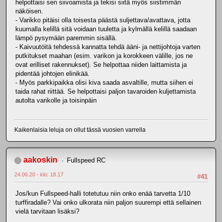
helpottaisi sen siivoamista ja tekisi siitä myös siistimmän
näköisen.
- Varikko pitäisi olla toisesta päästä suljettava/avattava, jotta
kuumalla kelillä sitä voidaan tuuletta ja kylmällä kelillä saadaan
lämpö pysymään paremmin sisällä.
- Kaivuutöitä tehdessä kannatta tehdä ääni- ja nettijohtoja varten
putkitukset maahan (esim. varikon ja korokkeen välille, jos ne
ovat erilliset rakennukset). Se helpottaa niiden laittamista ja
pidentää johtojen elinikää.
- Myös parkkipaikka olisi kiva saada asvaltille, mutta siihen ei
taida rahat riittää. Se helpottaisi paljon tavaroiden kuljettamista
autolta varikolle ja toisinpäin
Kaikenlaisia leluja on ollut tässä vuosien varrella
aakoskin
Fullspeed RC
24.06.20 - klo: 18.17
#41
Jos/kun Fullspeed-halli totetutuu niin onko enää tarvetta 1/10
turffiradalle? Vai onko ulkorata niin paljon suurempi että sellainen
vielä tarvitaan lisäksi?