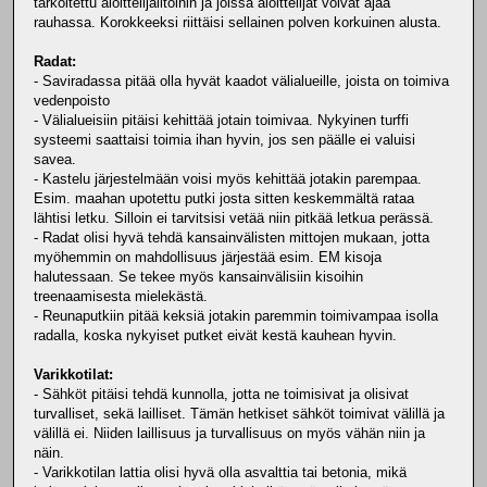
tarkoitettu aloittelijailtoihin ja joissa aloittelijat voivat ajaa
rauhassa. Korokkeeksi riittäisi sellainen polven korkuinen alusta.
Radat:
- Saviradassa pitää olla hyvät kaadot välialueille, joista on toimiva
vedenpoisto
- Välialueisiin pitäisi kehittää jotain toimivaa. Nykyinen turffi
systeemi saattaisi toimia ihan hyvin, jos sen päälle ei valuisi
savea.
- Kastelu järjestelmään voisi myös kehittää jotakin parempaa.
Esim. maahan upotettu putki josta sitten keskemmältä rataa
lähtisi letku. Silloin ei tarvitsisi vetää niin pitkää letkua perässä.
- Radat olisi hyvä tehdä kansainvälisten mittojen mukaan, jotta
myöhemmin on mahdollisuus järjestää esim. EM kisoja
halutessaan. Se tekee myös kansainvälisiin kisoihin
treenaamisesta mielekästä.
- Reunaputkiin pitää keksiä jotakin paremmin toimivampaa isolla
radalla, koska nykyiset putket eivät kestä kauhean hyvin.
Varikkotilat:
- Sähköt pitäisi tehdä kunnolla, jotta ne toimisivat ja olisivat
turvalliset, sekä lailliset. Tämän hetkiset sähköt toimivat välillä ja
välillä ei. Niiden laillisuus ja turvallisuus on myös vähän niin ja
näin.
- Varikkotilan lattia olisi hyvä olla asvalttia tai betonia, mikä