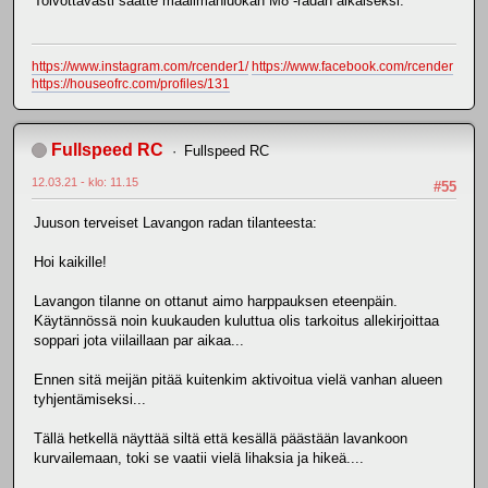
Toivottavasti saatte maailmanluokan M8 -radan aikaiseksi.
https://www.instagram.com/rcender1/
https://www.facebook.com/rcender
https://houseofrc.com/profiles/131
Fullspeed RC
Fullspeed RC
12.03.21 - klo: 11.15
#55
Juuson terveiset Lavangon radan tilanteesta:
Hoi kaikille!
Lavangon tilanne on ottanut aimo harppauksen eteenpäin.
Käytännössä noin kuukauden kuluttua olis tarkoitus allekirjoittaa
soppari jota viilaillaan par aikaa...
Ennen sitä meijän pitää kuitenkim aktivoitua vielä vanhan alueen
tyhjentämiseksi...
Tällä hetkellä näyttää siltä että kesällä päästään lavankoon
kurvailemaan, toki se vaatii vielä lihaksia ja hikeä....