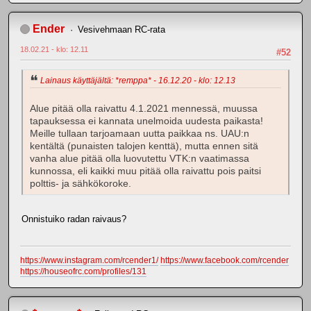
Ender
Vesivehmaan RC-rata
18.02.21 - klo: 12.11
#52
Lainaus käyttäjältä: *remppa* - 16.12.20 - klo: 12.13
Alue pitää olla raivattu 4.1.2021 mennessä, muussa
tapauksessa ei kannata unelmoida uudesta paikasta!
Meille tullaan tarjoamaan uutta paikkaa ns. UAU:n
kentältä (punaisten talojen kenttä), mutta ennen sitä
vanha alue pitää olla luovutettu VTK:n vaatimassa
kunnossa, eli kaikki muu pitää olla raivattu pois paitsi
polttis- ja sähkökoroke.
Onnistuiko radan raivaus?
https://www.instagram.com/rcender1/
https://www.facebook.com/rcender
https://houseofrc.com/profiles/131