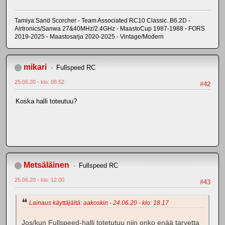
Tamiya Sand Scorcher - Team Associated RC10 Classic..B6.2D -
Airtronics/Sanwa 27&40MHz/2.4GHz - MaastoCup 1987-1988 - FORS
2019-2025 - Maastosarja 2020-2025 - Vintage/Modern
mikari
Fullspeed RC
25.06.20 - klo: 08.52
#42
Koska halli toteutuu?
Metsäläinen
Fullspeed RC
25.06.20 - klo: 12.00
#43
Lainaus käyttäjältä: aakoskin - 24.06.20 - klo: 18.17
Jos/kun Fullspeed-halli totetutuu niin onko enää tarvetta