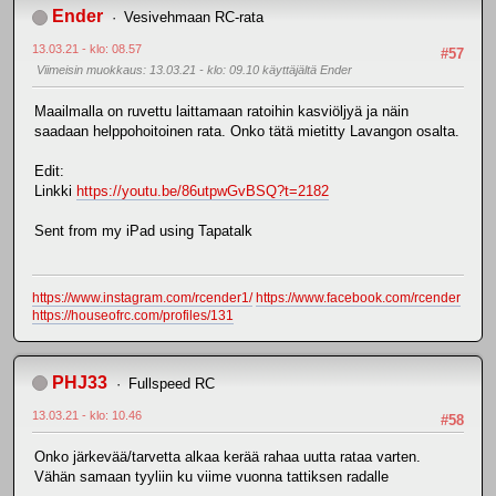
Ender
Vesivehmaan RC-rata
13.03.21 - klo: 08.57
#57
Viimeisin muokkaus
: 13.03.21 - klo: 09.10 käyttäjältä Ender
Maailmalla on ruvettu laittamaan ratoihin kasviöljyä ja näin
saadaan helppohoitoinen rata. Onko tätä mietitty Lavangon osalta.
Edit:
Linkki
https://youtu.be/86utpwGvBSQ?t=2182
Sent from my iPad using Tapatalk
https://www.instagram.com/rcender1/
https://www.facebook.com/rcender
https://houseofrc.com/profiles/131
PHJ33
Fullspeed RC
13.03.21 - klo: 10.46
#58
Onko järkevää/tarvetta alkaa kerää rahaa uutta rataa varten.
Vähän samaan tyyliin ku viime vuonna tattiksen radalle