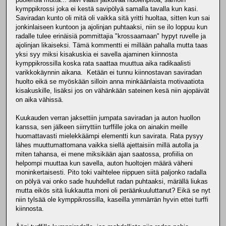
kymppikrossi joka ei kestä savipölyä samalla tavalla kun kasi.
Saviradan kunto oli mitä oli vaikka sitä yritti huoltaa, sitten kun sai
jonkinlaiseen kuntoon ja ajolinjan puhtaaksi, niin se ilo loppuu kun
radalle tulee erinäisiä pommittajia "krossaamaan" hypyt ruvelle ja
ajolinjan likaiseksi. Tämä kommentti ei millään pahalla mutta taas
yksi syy miksi kisakuskia ei savella ajaminen kiinnosta
kymppikrossilla koska rata saattaa muuttua aika radikaalisti
varikkokäynnin aikana. Ketään ei tunnu kiinnostavan saviradan
huolto eikä se myöskään silloin anna minkäänlaista motivaatiota
kisakuskille, lisäksi jos on vähänkään sateinen kesä niin ajopäivät
on aika vähissä.
Kuukauden verran jaksettiin jumpata saviradan ja auton huollon
kanssa, sen jälkeen siirryttiin turffille joka on ainakin meille
huomattavasti mielekkäämpi elementti kun savirata. Rata pysyy
lähes muuttumattomana vaikka siellä ajettaisiin millä autolla ja
miten tahansa, ei mene miksikään ajan saatossa, profiilia on
helpompi muuttaa kun savella, auton huoltojen määrä väheni
moninkertaisesti. Pito toki vaihtelee riippuen siitä paljonko radalla
on pölyä vai onko sade huuhdellut radan puhtaaksi, märällä liukas
mutta eikös sitä liukkautta moni oli peräänkuuluttanut? Eikä se nyt
niin tylsää ole kymppikrossilla, kaseilla ymmärrän hyvin ettei turffi
kiinnosta.