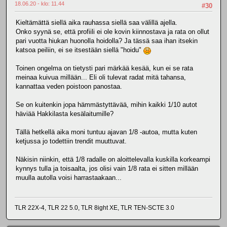
18.06.20 - klo: 11.44
#30
Kieltämättä siellä aika rauhassa siellä saa välillä ajella.
Onko syynä se, että profiili ei ole kovin kiinnostava ja rata on ollut
pari vuotta hiukan huonolla hoidolla? Ja tässä saa ihan itsekin
katsoa peiliin, ei se itsestään siellä "hoidu"
Toinen ongelma on tietysti pari märkää kesää, kun ei se rata
meinaa kuivua millään... Eli oli tulevat radat mitä tahansa,
kannattaa veden poistoon panostaa.
Se on kuitenkin jopa hämmästyttävää, mihin kaikki 1/10 autot
häviää Hakkilasta kesälaitumille?
Tällä hetkellä aika moni tuntuu ajavan 1/8 -autoa, mutta kuten
ketjussa jo todettiin trendit muuttuvat.
Näkisin niinkin, että 1/8 radalle on aloittelevalla kuskilla korkeampi
kynnys tulla ja toisaalta, jos olisi vain 1/8 rata ei sitten millään
muulla autolla voisi harrastaakaan...
TLR 22X-4, TLR 22 5.0, TLR 8ight XE, TLR TEN-SCTE 3.0