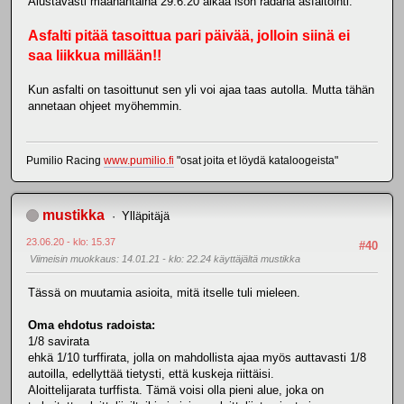
Alustavasti maanantaina 29.6.20 alkaa ison radana asfaltointi.
Asfalti pitää tasoittua pari päivää, jolloin siinä ei
saa liikkua millään!!
Kun asfalti on tasoittunut sen yli voi ajaa taas autolla. Mutta tähän
annetaan ohjeet myöhemmin.
Pumilio Racing
www.pumilio.fi
"osat joita et löydä kataloogeista"
mustikka
Ylläpitäjä
23.06.20 - klo: 15.37
#40
Viimeisin muokkaus
: 14.01.21 - klo: 22.24 käyttäjältä mustikka
Tässä on muutamia asioita, mitä itselle tuli mieleen.
Oma ehdotus radoista:
1/8 savirata
ehkä 1/10 turffirata, jolla on mahdollista ajaa myös auttavasti 1/8
autoilla, edellyttää tietysti, että kuskeja riittäisi.
Aloittelijarata turffista. Tämä voisi olla pieni alue, joka on