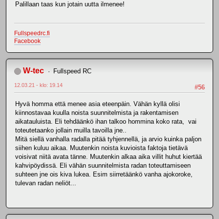
Palillaan taas kun jotain uutta ilmenee!
Fullspeedrc.fi
Facebook
W-tec
Fullspeed RC
12.03.21 - klo: 19.14
#56
Hyvä homma että menee asia eteenpäin. Vähän kyllä olisi
kiinnostavaa kuulla noista suunnitelmista ja rakentamisen
aikatauluista. Eli tehdäänkö ihan talkoo hommina koko rata, vai
toteutetaanko jollain muilla tavoilla jne..
Mitä siellä vanhalla radalla pitää tyhjennellä, ja arvio kuinka paljon
siihen kuluu aikaa. Muutenkin noista kuvioista faktoja tietävä
voisivat niitä avata tänne. Muutenkin alkaa aika villit huhut kiertää
kahvipöydissä. Eli vähän suunnitelmista radan toteuttamiseen
suhteen jne ois kiva lukea. Esim siirretäänkö vanha ajokoroke,
tulevan radan neliöt...