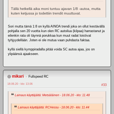
Tällä hetkellä aika moni tuntuu ajavan 1/8 -autoa, mutta
kuten ketjussa jo todettiin trendit muuttuvat.
Sori mutta tämä 1:8 on kyllä AINOA trendi joka on ollut kestävällä
pohjalla sen 20 vuotta kun olen RC autoilua (kilpaa) harrastanut ja
eilenkin rata oli täynnä porukkaa kun muut radat loistivat
tyhjyydellään. Joten ei ole mutua vaan puhdasta faktaa.
kyllä siellä kymppiradalla pitää voida SC autoa ajaa, jos on
ylipäänsä ajaakseen.
mikari
Fullspeed RC
18.06.20 - klo: 13.06
#33
Lainaus käyttäjältä: Metsäläinen - 18.06.20 - klo: 11.48
Lainaus käyttäjältä: RCHessu - 18.06.20 - klo: 11.44