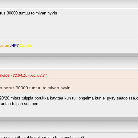
rus 30000 tuntuu toimivan hyvin
osram
/
HPI
/
Kyosho
avage - 22.04.10 - klo: 08.24
n perus 30000 tuntuu toimivan hyvin
a 20/20.mitäs tulppia porukka käyttää kun tuli ongelma kun ei pysy säädöissä.
a antaa tulpan suhteen
htaa vaihetta kakkoselle vasta kaasupohjassa?