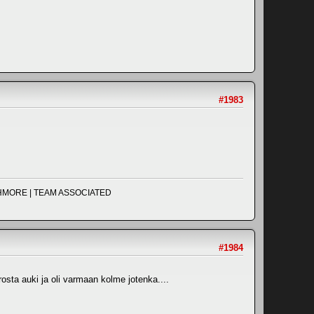
#1983
UCHMORE | TEAM ASSOCIATED
#1984
rosta auki ja oli varmaan kolme jotenka....