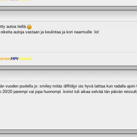
etty autoa tiellä
oikeita autoja vastaan ja keulintaa ja kori naarmuille :lol:
osram
/
HPI
/
Kyosho
n vuoden puolella jo :smiley:mitäs diffiöljyi ois hyvä laittaa kun radalla ajoin 
ko 20/20 parempi vai jopa huonompi .korist tuli aikaa selvää tän päivän reissul