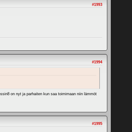
#1993
#1994
ossin8 on nyt ja parhaiten kun saa toimimaan niin lämmöt
#1995