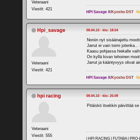
Veteraani
Viestit: 421
HPI Savage X
/
Kyosho DST
N
Hpi_savage
09.04.10 - klo: 18.54
Noniin nyt sisäänajettu moott
Jarrut ei vain toimi jotenka..
Kaasu pohjassa hiekalle vaih
On kyllä kivan tehoinen moott
Jarrut ja kääntyvyys olivat 
Veteraani
Viestit: 421
HPI Savage X
/
Kyosho DST
N
hpi racing
09.04.10 - klo: 20.09
Pitäiskö itsekkin päivittää s
Veteraani
Viestit: 555
| HPI RACING | FUTABA | PR