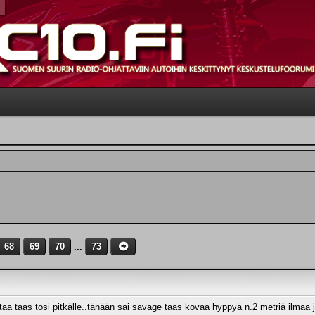
68
69
70
...
73
taa taas tosi pitkälle..tänään sai savage taas kovaa hyppyä n.2 metriä ilmaa 