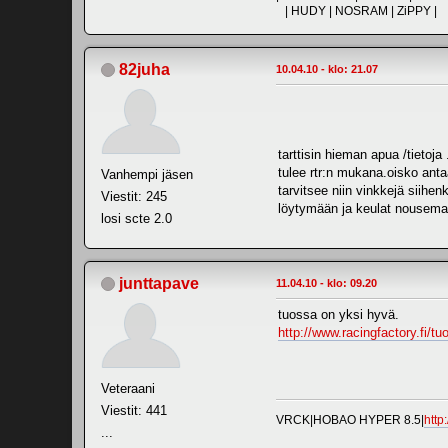
| HUDY | NOSRAM | ZiPPY |
82juha
10.04.10 - klo: 21.07
tarttisin hieman apua /tietoj
tulee rtr:n mukana.oisko anta
Vanhempi jäsen
tarvitsee niin vinkkejä siihen
Viestit: 245
löytymään ja keulat nousema
losi scte 2.0
junttapave
11.04.10 - klo: 09.20
tuossa on yksi hyvä.
http://www.racingfactory.f
Veteraani
Viestit: 441
VRCK|HOBAO HYPER 8.5|
http
...