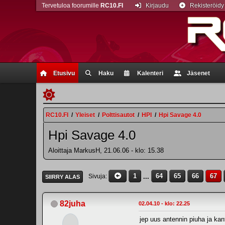
Tervetuloa foorumille
RC10.FI
Kirjaudu
Rekisteröidy
Etusivu
Haku
Kalenteri
Jäsenet
RC10.FI
/
Yleiset
/
Polttisautot
/
HPI
/
Hpi Savage 4.0
Hpi Savage 4.0
Aloittaja MarkusH, 21.06.06 - klo: 15.38
1
...
64
65
66
67
Sivuja
SIIRRY ALAS
82juha
02.04.10 - klo: 22.25
jep uus antennin piuha ja kan