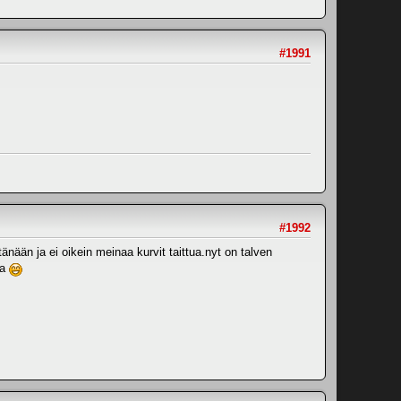
#1991
#1992
tänään ja ei oikein meinaa kurvit taittua.nyt on talven
ta