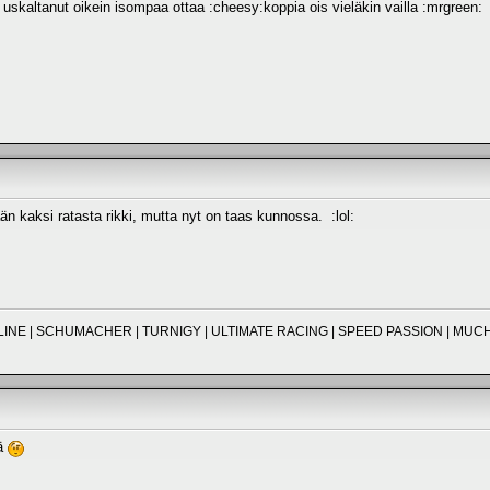
uskaltanut oikein isompaa ottaa :cheesy:koppia ois vieläkin vailla :mrgreen:
än kaksi ratasta rikki, mutta nyt on taas kunnossa. :lol:
O-LINE | SCHUMACHER | TURNIGY | ULTIMATE RACING | SPEED PASSION | M
ää