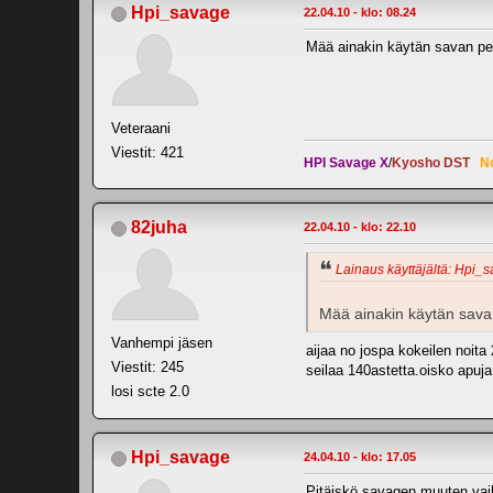
Hpi_savage
22.04.10 - klo: 08.24
Mää ainakin käytän savan pe
Veteraani
Viestit: 421
HPI Savage X
/
Kyosho DST
N
82juha
22.04.10 - klo: 22.10
Lainaus käyttäjältä: Hpi_s
Mää ainakin käytän sava
Vanhempi jäsen
aijaa no jospa kokeilen noit
Viestit: 245
seilaa 140astetta.oisko apuj
losi scte 2.0
Hpi_savage
24.04.10 - klo: 17.05
Pitäiskö savagen muuten vai