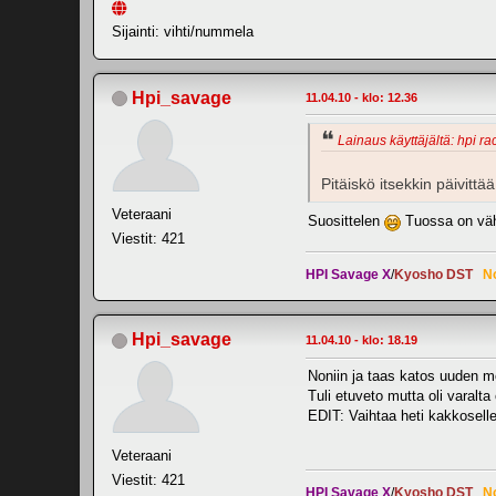
Sijainti: vihti/nummela
Hpi_savage
11.04.10 - klo: 12.36
Lainaus käyttäjältä: hpi ra
Pitäiskö itsekkin päivitt
Veteraani
Suosittelen
Tuossa on vähi
Viestit: 421
HPI Savage X
/
Kyosho DST
N
Hpi_savage
11.04.10 - klo: 18.19
Noniin ja taas katos uuden mo
Tuli etuveto mutta oli varalt
EDIT: Vaihtaa heti kakkosell
Veteraani
Viestit: 421
HPI Savage X
/
Kyosho DST
N