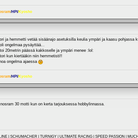
osram
/
HPI
/
Kyosho
ori ja hemmetti vetää sisäänajo asetuksilla keulia ympäri ja kaasu pohjassa k
. oli ongelmaa pysäyttää...
toi 20metrin päässä kakkoselle ja ympäri menee :lol:
ori kun kiertääkin niin hemmetisti!!
ainoa ongelma ajaessa
osram
/
HPI
/
Kyosho
e nosram 30 motti kun on kerta tarjouksessa hobbylinnassa.
O-LINE | SCHUMACHER | TURNIGY | ULTIMATE RACING | SPEED PASSION | M