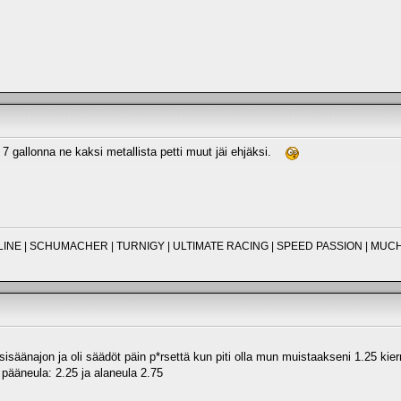
lä 7 gallonna ne kaksi metallista petti muut jäi ehjäksi.
O-LINE | SCHUMACHER | TURNIGY | ULTIMATE RACING | SPEED PASSION | M
isäänajon ja oli säädöt päin p*rsettä kun piti olla mun muistaakseni 1.25 kier
 pääneula: 2.25 ja alaneula 2.75