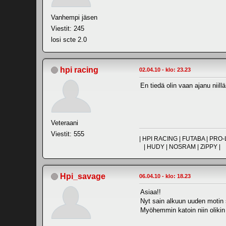
Vanhempi jäsen
Viestit: 245
losi scte 2.0
hpi racing
02.04.10 - klo: 23.23
En tiedä olin vaan ajanu niil
Veteraani
Viestit: 555
| HPI RACING | FUTABA | PR
| HUDY | NOSRAM | ZiPPY |
Hpi_savage
06.04.10 - klo: 18.23
Asiaa!!
Nyt sain alkuun uuden motin s
Myöhemmin katoin niin olikin