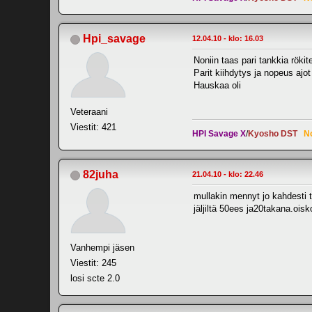
Hpi_savage
12.04.10 - klo: 16.03
Noniin taas pari tankkia rökit
Parit kiihdytys ja nopeus ajot 
Hauskaa oli
Veteraani
Viestit: 421
HPI Savage X
/
Kyosho DST
N
82juha
21.04.10 - klo: 22.46
mullakin mennyt jo kahdesti tä
jäljiltä 50ees ja20takana.ois
Vanhempi jäsen
Viestit: 245
losi scte 2.0