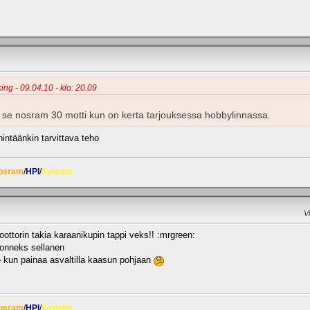
cing - 09.04.10 - klo: 20.09
ää se nosram 30 motti kun on kerta tarjouksessa hobbylinnassa.
ntäänkin tarvittava teho
osram
/
HPI
/
Kyosho
V
ottorin takia karaanikupin tappi veks!! :mrgreen:
a onneks sellanen
e kun painaa asvaltilla kaasun pohjaan
osram
/
HPI
/
Kyosho