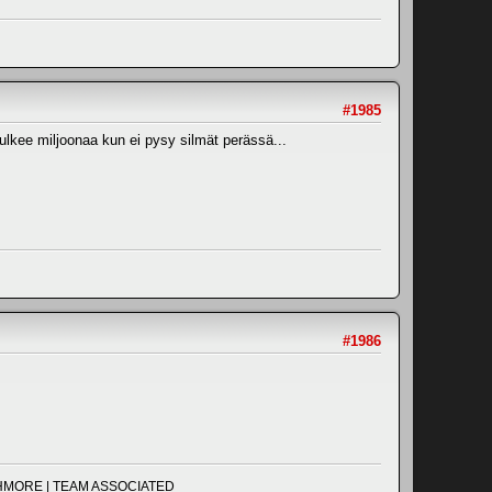
#1985
ulkee miljoonaa kun ei pysy silmät perässä...
#1986
UCHMORE | TEAM ASSOCIATED