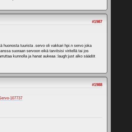
#1987
 huonosta tuurista .servo oli vakkari hpi.n servo joka
ssa suoraan servoon eikä tarvitsisi viritellä tai jos
jarruttaa kunnolla ja hanat aukeaa :laugh:just alko säädöt
#1988
Servo-107737