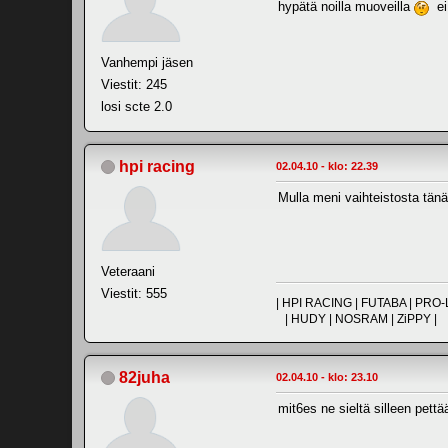
hypätä noilla muoveilla
ei 
Vanhempi jäsen
Viestit: 245
losi scte 2.0
hpi racing
02.04.10 - klo: 22.39
Mulla meni vaihteistosta tänä
Veteraani
Viestit: 555
| HPI RACING | FUTABA | PR
| HUDY | NOSRAM | ZiPPY |
82juha
02.04.10 - klo: 23.10
mit6es ne sieltä silleen pett