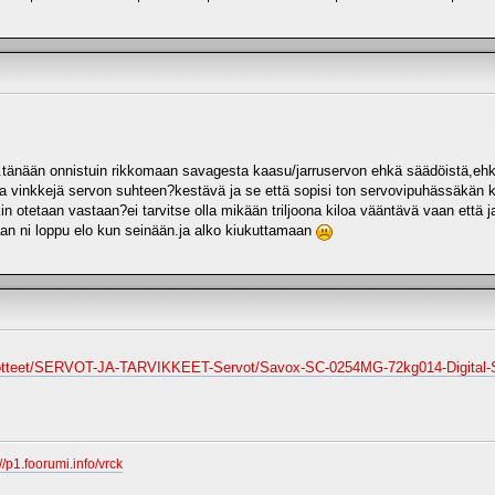
a .tänään onnistuin rikkomaan savagesta kaasu/jarruservon ehkä säädöistä,ehkä
a vinkkejä servon suhteen?kestävä ja se että sopisi ton servovipuhässäkän kan
kin otetaan vastaan?ei tarvitse olla mikään triljoona kiloa vääntävä vaan että 
an ni loppu elo kun seinään.ja alko kiukuttamaan
i/tuotteet/SERVOT-JA-TARVIKKEET-Servot/Savox-SC-0254MG-72kg014-Digital-
://p1.foorumi.info/vrck