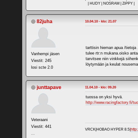
| HUDY | NOSRAM | ZiPPY |
82juha
10.04.10 - klo: 21.07
tarttisin hieman apua /tietoj
tulee rtr:n mukana.oisko anta
Vanhempi jäsen
tarvitsee niin vinkkejä siihen
Viestit: 245
löytymään ja keulat nousema
losi scte 2.0
junttapave
11.04.10 - klo: 09.20
tuossa on yksi hyvä.
http://www.racingfactory.f
Veteraani
Viestit: 441
VRCK|HOBAO HYPER 8.5|
http
...