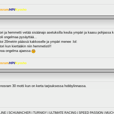
osram
/
HPI
/
Kyosho
ori ja hemmetti vetää sisäänajo asetuksilla keulia ympäri ja kaasu pohjassa k
. oli ongelmaa pysäyttää...
toi 20metrin päässä kakkoselle ja ympäri menee :lol:
ori kun kiertääkin niin hemmetisti!!
ainoa ongelma ajaessa
osram
/
HPI
/
Kyosho
e nosram 30 motti kun on kerta tarjouksessa hobbylinnassa.
O-LINE | SCHUMACHER | TURNIGY | ULTIMATE RACING | SPEED PASSION | M