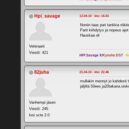
Hpi_savage
12.04.10 - klo: 16.03
Noniin taas pari tankkia rökit
Parit kiihdytys ja nopeus ajot 
Hauskaa oli
Veteraani
Viestit: 421
HPI Savage X
/
Kyosho DST
N
82juha
21.04.10 - klo: 22.46
mullakin mennyt jo kahdesti tä
jäljiltä 50ees ja20takana.ois
Vanhempi jäsen
Viestit: 245
losi scte 2.0