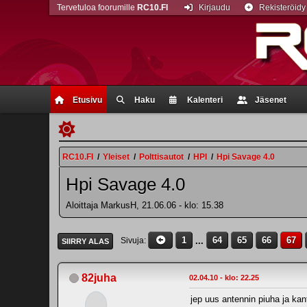
Tervetuloa foorumille
RC10.FI
Kirjaudu
Rekisteröidy
Etusivu
Haku
Kalenteri
Jäsenet
RC10.FI
/
Yleiset
/
Polttisautot
/
HPI
/
Hpi Savage 4.0
Hpi Savage 4.0
Aloittaja MarkusH, 21.06.06 - klo: 15.38
1
...
64
65
66
67
Sivuja
SIIRRY ALAS
82juha
02.04.10 - klo: 22.25
jep uus antennin piuha ja kan