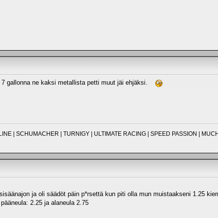
lä 7 gallonna ne kaksi metallista petti muut jäi ehjäksi.
O-LINE | SCHUMACHER | TURNIGY | ULTIMATE RACING | SPEED PASSION | M
isäänajon ja oli säädöt päin p*rsettä kun piti olla mun muistaakseni 1.25 kier
 pääneula: 2.25 ja alaneula 2.75