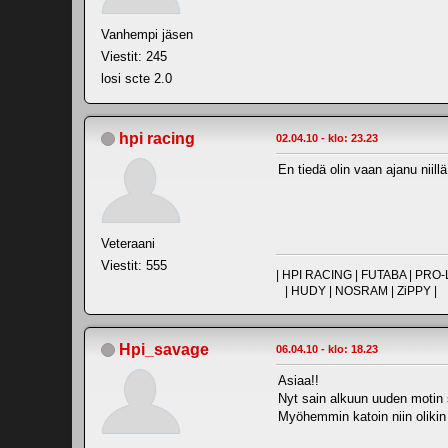
Vanhempi jäsen
Viestit: 245
losi scte 2.0
hpi racing
02.04.10 - klo: 23.23
En tiedä olin vaan ajanu niil
Veteraani
Viestit: 555
| HPI RACING | FUTABA | PR
| HUDY | NOSRAM | ZiPPY |
Hpi_savage
06.04.10 - klo: 18.23
Asiaa!!
Nyt sain alkuun uuden motin s
Myöhemmin katoin niin olikin