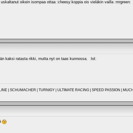
uskaltanut oikein isompaa ottaa :cheesy:koppia ois vieläkin vailla :mrgreen:
än kaksi ratasta rikki, mutta nyt on taas kunnossa. :lol:
O-LINE | SCHUMACHER | TURNIGY | ULTIMATE RACING | SPEED PASSION | M
ää