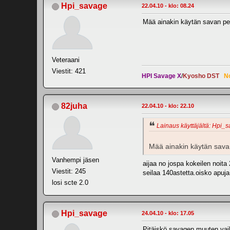
Hpi_savage
22.04.10 - klo: 08.24
Mää ainakin käytän savan pe
Veteraani
Viestit: 421
HPI Savage X
/
Kyosho DST
N
82juha
22.04.10 - klo: 22.10
Lainaus käyttäjältä: Hpi_s
Mää ainakin käytän sava
Vanhempi jäsen
aijaa no jospa kokeilen noit
Viestit: 245
seilaa 140astetta.oisko apuj
losi scte 2.0
Hpi_savage
24.04.10 - klo: 17.05
Pitäiskö savagen muuten vai