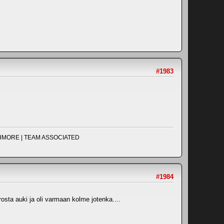
#1983
UCHMORE | TEAM ASSOCIATED
#1984
rosta auki ja oli varmaan kolme jotenka....