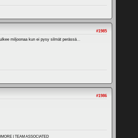
#1985
ulkee miljoonaa kun ei pysy silmät perässä...
#1986
UCHMORE | TEAM ASSOCIATED