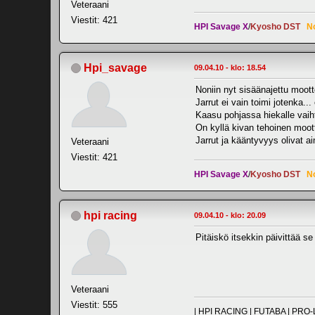
Veteraani
Viestit: 421
HPI Savage X
/
Kyosho DST
N
Hpi_savage
09.04.10 - klo: 18.54
Noniin nyt sisäänajettu moott
Jarrut ei vain toimi jotenka..
Kaasu pohjassa hiekalle vaih
On kyllä kivan tehoinen moott
Jarrut ja kääntyvyys olivat 
Veteraani
Viestit: 421
HPI Savage X
/
Kyosho DST
N
hpi racing
09.04.10 - klo: 20.09
Pitäiskö itsekkin päivittää s
Veteraani
Viestit: 555
| HPI RACING | FUTABA | PR