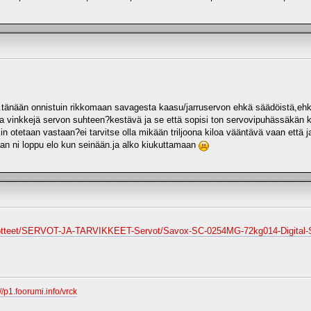
a .tänään onnistuin rikkomaan savagesta kaasu/jarruservon ehkä säädöistä,ehkä
a vinkkejä servon suhteen?kestävä ja se että sopisi ton servovipuhässäkän kan
kin otetaan vastaan?ei tarvitse olla mikään triljoona kiloa vääntävä vaan että 
an ni loppu elo kun seinään.ja alko kiukuttamaan
i/tuotteet/SERVOT-JA-TARVIKKEET-Servot/Savox-SC-0254MG-72kg014-Digital-
://p1.foorumi.info/vrck