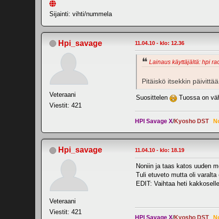
Sijainti: vihti/nummela
Hpi_savage
11.04.10 - klo: 12.36
Lainaus käyttäjältä: hpi ra
Pitäiskö itsekkin päivitt
Veteraani
Suosittelen
Tuossa on vähi
Viestit: 421
HPI Savage X
/
Kyosho DST
N
Hpi_savage
11.04.10 - klo: 18.19
Noniin ja taas katos uuden mo
Tuli etuveto mutta oli varalt
EDIT: Vaihtaa heti kakkosell
Veteraani
Viestit: 421
HPI Savage X
/
Kyosho DST
N