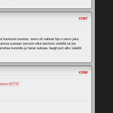
#1987
 huonosta tuurista .servo oli vakkari hpi.n servo joka
ssa suoraan servoon eikä tarvitsisi viritellä tai jos
jarruttaa kunnolla ja hanat aukeaa :laugh:just alko säädöt
#1988
Servo-107737