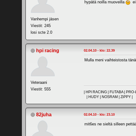
hypätä noilla muoveilla
ei 
Vanhempi jäsen
Viestit: 245
losi scte 2.0
hpi racing
02.04.10 - klo: 22.39
Mulla meni vaihteistosta tänä
Veteraani
Viestit: 555
| HPI RACING | FUTABA | PR
| HUDY | NOSRAM | ZiPPY |
82juha
02.04.10 - klo: 23.10
mit6es ne sieltä silleen pett