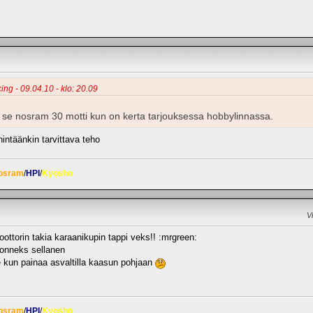
cing - 09.04.10 - klo: 20.09
ää se nosram 30 motti kun on kerta tarjouksessa hobbylinnassa.
ntäänkin tarvittava teho
osram
/
HPI
/
Kyosho
V
ottorin takia karaanikupin tappi veks!! :mrgreen:
a onneks sellanen
e kun painaa asvaltilla kaasun pohjaan
osram
/
HPI
/
Kyosho