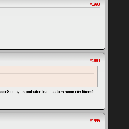
#1993
#1994
ossin8 on nyt ja parhaiten kun saa toimimaan niin lämmöt
#1995