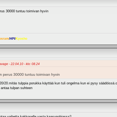
rus 30000 tuntuu toimivan hyvin
osram
/
HPI
/
Kyosho
avage - 22.04.10 - klo: 08.24
n perus 30000 tuntuu toimivan hyvin
a 20/20.mitäs tulppia porukka käyttää kun tuli ongelma kun ei pysy säädöissä.
a antaa tulpan suhteen
htaa vaihetta kakkoselle vasta kaasupohjassa?