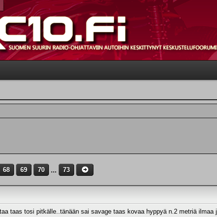
68
69
70
...
73
taa taas tosi pitkälle..tänään sai savage taas kovaa hyppyä n.2 metriä ilmaa 