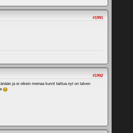
#1991
#1992
tänään ja ei oikein meinaa kurvit taittua.nyt on talven
ta