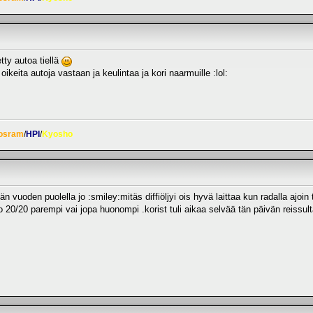
etty autoa tiellä
oikeita autoja vastaan ja keulintaa ja kori naarmuille :lol:
osram
/
HPI
/
Kyosho
n vuoden puolella jo :smiley:mitäs diffiöljyi ois hyvä laittaa kun radalla ajoin 
ko 20/20 parempi vai jopa huonompi .korist tuli aikaa selvää tän päivän reissul