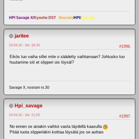
HPI Savage X
/
Kyosho DST
Nosram
/
HPI
/
Kyosho
jaritee
24.04.10 - klo: 18.34
#1996
Eikös tuo vaiha sillei mite o säädetty vaihtamaan? Johtusko tuo
huutamine siit et slipperi ois löysäl?
Savage X, nosram rs.30
Hpi_savage
24.04.10 - klo: 21.03
#1997
No ennen se ainakin vaihtoi vasta täydellä kaasulla
Pitää tuota slipperiäkin koittaa löysätä jos se auttais