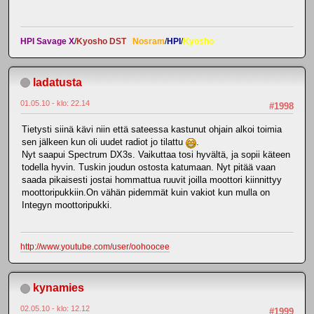
HPI Savage X
/
Kyosho DST
Nosram
/
HPI
/
Kyosho
ladatusta
01.05.10 - klo: 22.14
#1998
Tietysti siinä kävi niin että sateessa kastunut ohjain alkoi toimia
sen jälkeen kun oli uudet radiot jo tilattu
.
Nyt saapui Spectrum DX3s. Vaikuttaa tosi hyvältä, ja sopii käteen
todella hyvin. Tuskin joudun ostosta katumaan. Nyt pitää vaan
saada pikaisesti jostai hommattua ruuvit joilla moottori kiinnittyy
moottoripukkiin.On vähän pidemmät kuin vakiot kun mulla on
Integyn moottoripukki.
http://www.youtube.com/user/oohoocee
kynamies
02.05.10 - klo: 12.12
#1999