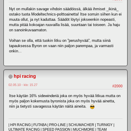
Nyt on mullakin savage vihdoin säädöissä, älkää ihmiset _ikinä_
ostako tuota Modeltechnics-polttoainetta! Itse sorruin siihen kun ei
muuta ollut, ja nyt kaduttaa. Säädöt löytyi jokseenkin nopeasti,
mutta pitää kokoajan ruuvailla lisää, suuntaan tai toiseen. Ja haju
on sanoinkuvaamaton.
Voihan se olla, että tuokin litku on ''perushyvää'', mutta siinä
tapauksessa Byron on vaan niin paljon parempaa, ja varmasti
onkin...
hpi racing
02.05.10 - klo: 15.27
#2000
Itse käytän 16% sidewinderiä joka on myös hyvää litkua mutta on
myös paljon kokemusta byronista joka on myös hyvää ainetta,
niin ja tietysti savagessa käytän näitä aineita.
| HPI RACING | FUTABA | PRO-LINE | SCHUMACHER | TURNIGY |
ULTIMATE RACING | SPEED PASSION | MUCHMORE | TEAM