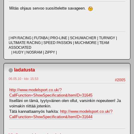
Mitäs ohjaus servoo suosittelette savageen.
| HPI RACING | FUTABA | PRO-LINE | SCHUMACHER | TURNIGY |
ULTIMATE RACING | SPEED PASSION | MUCHMORE | TEAM
ASSOCIATED
| HUDY | NOSRAM | ZiPPY |
ladatusta
06.05.10 - klo: 15.53
#2005
http://www.modelsport.co.uk/?
CallFunction=ShowSpecification&ItemID=31645
Itselläni on tämä, tyytyväinen olen ollut, varsinkin nopeuteen! Ja
voimakin riittää jotenkin.
Tätä kannattaamyös harkita:
http://www.modelsport.co.uk/?
CallFunction=ShowSpecification&ItemID=31644