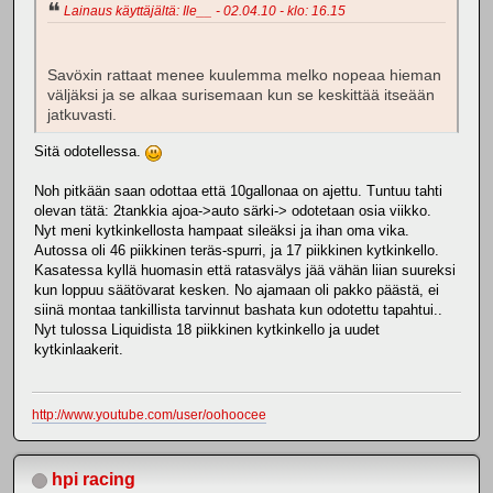
Lainaus käyttäjältä: Ile__ - 02.04.10 - klo: 16.15
Savöxin rattaat menee kuulemma melko nopeaa hieman
väljäksi ja se alkaa surisemaan kun se keskittää itseään
jatkuvasti.
Sitä odotellessa.
Noh pitkään saan odottaa että 10gallonaa on ajettu. Tuntuu tahti
olevan tätä: 2tankkia ajoa->auto särki-> odotetaan osia viikko.
Nyt meni kytkinkellosta hampaat sileäksi ja ihan oma vika.
Autossa oli 46 piikkinen teräs-spurri, ja 17 piikkinen kytkinkello.
Kasatessa kyllä huomasin että ratasvälys jää vähän liian suureksi
kun loppuu säätövarat kesken. No ajamaan oli pakko päästä, ei
siinä montaa tankillista tarvinnut bashata kun odotettu tapahtui..
Nyt tulossa Liquidista 18 piikkinen kytkinkello ja uudet
kytkinlaakerit.
http://www.youtube.com/user/oohoocee
hpi racing