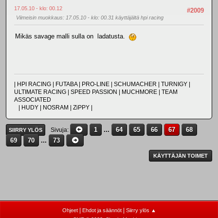
17.05.10 - klo: 00.12
#2009
Viimeisin muokkaus
: 17.05.10 - klo: 00.31 käyttäjältä hpi racing
Mikäs savage malli sulla on ladatusta.
| HPI RACING | FUTABA | PRO-LINE | SCHUMACHER | TURNIGY |
ULTIMATE RACING | SPEED PASSION | MUCHMORE | TEAM
ASSOCIATED
| HUDY | NOSRAM | ZiPPY |
1
...
64
65
66
67
68
Sivuja
SIIRRY YLÖS
69
70
...
73
KÄYTTÄJÄN TOIMET
|
|
Ohjeet
Ehdot ja säännöt
Siirry ylös ▲