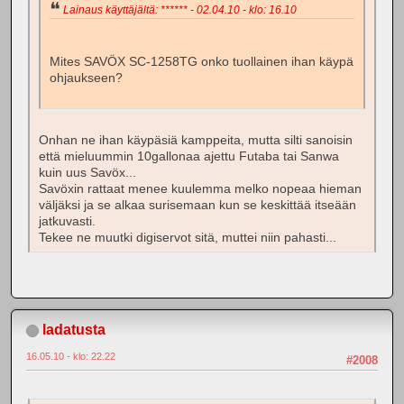
Lainaus käyttäjältä: ****** - 02.04.10 - klo: 16.10
Mites SAVÖX SC-1258TG onko tuollainen ihan käypä
ohjaukseen?
Onhan ne ihan käypäsiä kamppeita, mutta silti sanoisin
että mieluummin 10gallonaa ajettu Futaba tai Sanwa
kuin uus Savöx...
Savöxin rattaat menee kuulemma melko nopeaa hieman
väljäksi ja se alkaa surisemaan kun se keskittää itseään
jatkuvasti.
Tekee ne muutki digiservot sitä, muttei niin pahasti...
ladatusta
16.05.10 - klo: 22.22
#2008