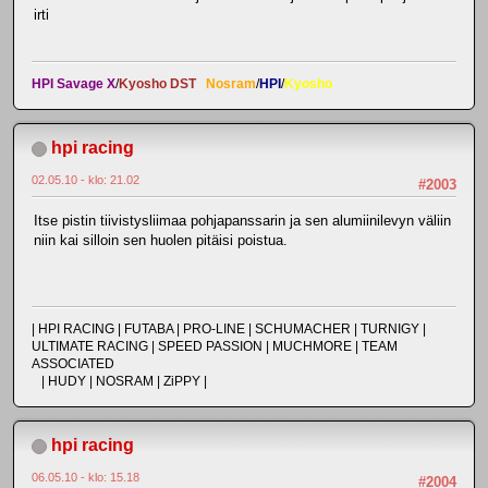
irti
HPI Savage X
/
Kyosho DST
Nosram
/
HPI
/
Kyosho
hpi racing
02.05.10 - klo: 21.02
#2003
Itse pistin tiivistysliimaa pohjapanssarin ja sen alumiinilevyn väliin
niin kai silloin sen huolen pitäisi poistua.
| HPI RACING | FUTABA | PRO-LINE | SCHUMACHER | TURNIGY |
ULTIMATE RACING | SPEED PASSION | MUCHMORE | TEAM
ASSOCIATED
| HUDY | NOSRAM | ZiPPY |
hpi racing
06.05.10 - klo: 15.18
#2004