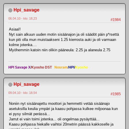
Hpi_savage
06.04.10 - klo: 18.23
#1984
Asiaa!!
Nyt sain alkuun uuden motin sisäänajon ja oli säädöt päin p*rsettä
kun piti olla mun muistaakseni 1.25 kierrosta auki ja oli varmaan
kolme jotenka....
Myöhemmin katoin niin olikin pääneula: 2.25 ja alaneula 2.75
HPI Savage X
/
Kyosho DST
Nosram
/
HPI
/
Kyosho
Hpi_savage
09.04.10 - klo: 18.54
#1985
Noniin nyt sisäänajettu moottori ja hemmetti vetää sisäänajo
asetuksilla keulia ympäri ja kaasu pohjassa kulkee miljoonaa kun
ei pysy silmät perässä...
Jarrut ei vain toimi jotenka... oli ongelmaa pysäyttää...
Kaasu pohjassa hiekalle vaihtoi 20metrin päässä kakkoselle ja