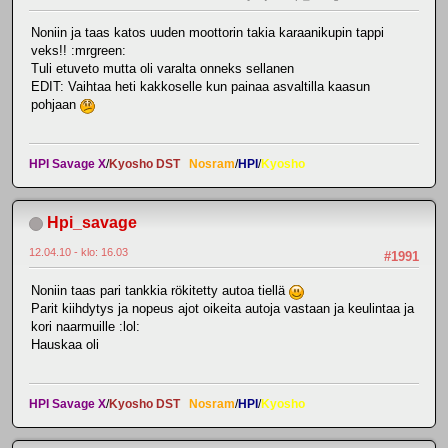
Noniin ja taas katos uuden moottorin takia karaanikupin tappi
veks!! :mrgreen:
Tuli etuveto mutta oli varalta onneks sellanen
EDIT: Vaihtaa heti kakkoselle kun painaa asvaltilla kaasun
pohjaan
HPI Savage X
/
Kyosho DST
Nosram
/
HPI
/
Kyosho
Hpi_savage
12.04.10 - klo: 16.03
#1991
Noniin taas pari tankkia rökitetty autoa tiellä
Parit kiihdytys ja nopeus ajot oikeita autoja vastaan ja keulintaa ja
kori naarmuille :lol:
Hauskaa oli
HPI Savage X
/
Kyosho DST
Nosram
/
HPI
/
Kyosho