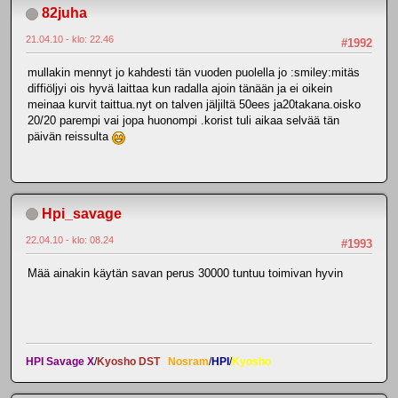
82juha
21.04.10 - klo: 22.46
#1992
mullakin mennyt jo kahdesti tän vuoden puolella jo :smiley:mitäs
diffiöljyi ois hyvä laittaa kun radalla ajoin tänään ja ei oikein
meinaa kurvit taittua.nyt on talven jäljiltä 50ees ja20takana.oisko
20/20 parempi vai jopa huonompi .korist tuli aikaa selvää tän
päivän reissulta
Hpi_savage
22.04.10 - klo: 08.24
#1993
Mää ainakin käytän savan perus 30000 tuntuu toimivan hyvin
HPI Savage X
/
Kyosho DST
Nosram
/
HPI
/
Kyosho