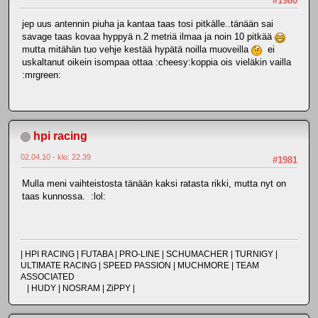
#1980
jep uus antennin piuha ja kantaa taas tosi pitkälle..tänään sai
savage taas kovaa hyppyä n.2 metriä ilmaa ja noin 10 pitkää
mutta mitähän tuo vehje kestää hypätä noilla muoveilla
ei
uskaltanut oikein isompaa ottaa :cheesy:koppia ois vieläkin vailla
:mrgreen:
hpi racing
02.04.10 - klo: 22.39
#1981
Mulla meni vaihteistosta tänään kaksi ratasta rikki, mutta nyt on
taas kunnossa. :lol:
| HPI RACING | FUTABA | PRO-LINE | SCHUMACHER | TURNIGY |
ULTIMATE RACING | SPEED PASSION | MUCHMORE | TEAM
ASSOCIATED
| HUDY | NOSRAM | ZiPPY |