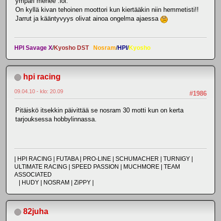
ympäri menee :lol:
On kyllä kivan tehoinen moottori kun kiertääkin niin hemmetisti!!
Jarrut ja kääntyvyys olivat ainoa ongelma ajaessa
HPI Savage X
/
Kyosho DST
Nosram
/
HPI
/
Kyosho
hpi racing
09.04.10 - klo: 20.09
#1986
Pitäiskö itsekkin päivittää se nosram 30 motti kun on kerta
tarjouksessa hobbylinnassa.
| HPI RACING | FUTABA | PRO-LINE | SCHUMACHER | TURNIGY |
ULTIMATE RACING | SPEED PASSION | MUCHMORE | TEAM
ASSOCIATED
| HUDY | NOSRAM | ZiPPY |
82juha