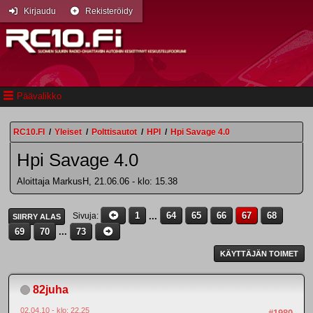
Kirjaudu
Rekisteröidy
Päävalikko
RC10.FI
/
Yleiset
/
Polttisautot
/
HPI
/
Hpi Savage 4.0
Hpi Savage 4.0
Aloittaja MarkusH, 21.06.06 - klo: 15.38
1
...
64
65
66
67
68
Sivuja
SIIRRY ALAS
69
70
...
73
KÄYTTÄJÄN TOIMET
82juha
02.04.10 - klo: 22.25