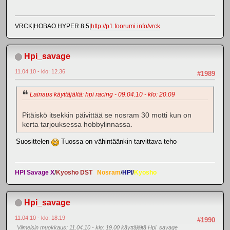
VRCK|HOBAO HYPER 8.5|
http://p1.foorumi.info/vrck
Hpi_savage
11.04.10 - klo: 12.36
#1989
Lainaus käyttäjältä: hpi racing - 09.04.10 - klo: 20.09
Pitäiskö itsekkin päivittää se nosram 30 motti kun on
kerta tarjouksessa hobbylinnassa.
Suosittelen
Tuossa on vähintäänkin tarvittava teho
HPI Savage X
/
Kyosho DST
Nosram
/
HPI
/
Kyosho
Hpi_savage
11.04.10 - klo: 18.19
#1990
Viimeisin muokkaus
: 11.04.10 - klo: 19.00 käyttäjältä Hpi_savage