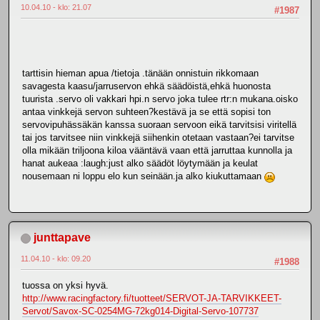
10.04.10 - klo: 21.07
#1987
tarttisin hieman apua /tietoja .tänään onnistuin rikkomaan
savagesta kaasu/jarruservon ehkä säädöistä,ehkä huonosta
tuurista .servo oli vakkari hpi.n servo joka tulee rtr:n mukana.oisko
antaa vinkkejä servon suhteen?kestävä ja se että sopisi ton
servovipuhässäkän kanssa suoraan servoon eikä tarvitsisi viritellä
tai jos tarvitsee niin vinkkejä siihenkin otetaan vastaan?ei tarvitse
olla mikään triljoona kiloa vääntävä vaan että jarruttaa kunnolla ja
hanat aukeaa :laugh:just alko säädöt löytymään ja keulat
nousemaan ni loppu elo kun seinään.ja alko kiukuttamaan
junttapave
11.04.10 - klo: 09.20
#1988
tuossa on yksi hyvä.
http://www.racingfactory.fi/tuotteet/SERVOT-JA-TARVIKKEET-
Servot/Savox-SC-0254MG-72kg014-Digital-Servo-107737