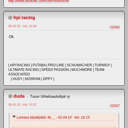
http://www.youtube.com/user/oohoocee
hpi racing
06.05.10 - klo: 15.56
#2006
Ok.
| HPI RACING | FUTABA | PRO-LINE | SCHUMACHER | TURNIGY |
ULTIMATE RACING | SPEED PASSION | MUCHMORE | TEAM
ASSOCIATED
| HUDY | NOSRAM | ZiPPY |
duda
Turun Urheiluautoilijat ry
06.05.10 - klo: 15.57
#2007
Lainaus käyttäjältä: Ile__ - 02.04.10 - klo: 16.15