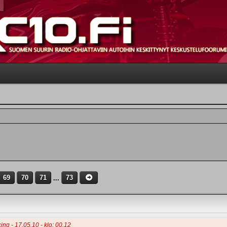
69
70
71
...
73
cing - 17.05.10 - klo: 00.12