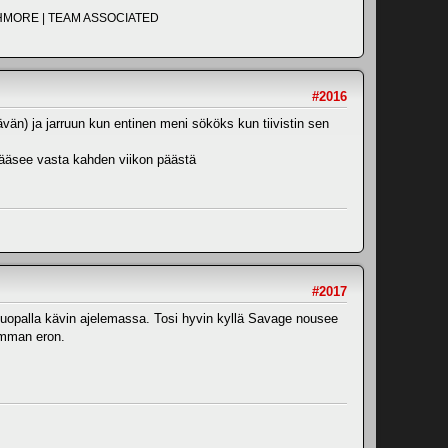
UCHMORE | TEAM ASSOCIATED
#2016
ävän) ja jarruun kun entinen meni sököks kun tiivistin sen
n pääsee vasta kahden viikon päästä
#2017
kkakuopalla kävin ajelemassa. Tosi hyvin kyllä Savage nousee
imman eron.