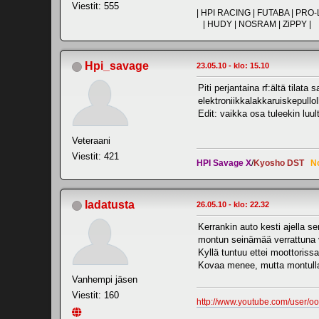
Viestit: 555
| HPI RACING | FUTABA | PR
| HUDY | NOSRAM | ZiPPY |
Hpi_savage
23.05.10 - klo: 15.10
Piti perjantaina rf:ältä tila
elektroniikkalakkaruiskepullol
Edit: vaikka osa tuleekin luu
Veteraani
Viestit: 421
HPI Savage X
/
Kyosho DST
N
ladatusta
26.05.10 - klo: 22.32
Kerrankin auto kesti ajella se
montun seinämää verrattuna v
Kyllä tuntuu ettei moottorissa
Kovaa menee, mutta montulla 
Vanhempi jäsen
Viestit: 160
http://www.youtube.com/user/o