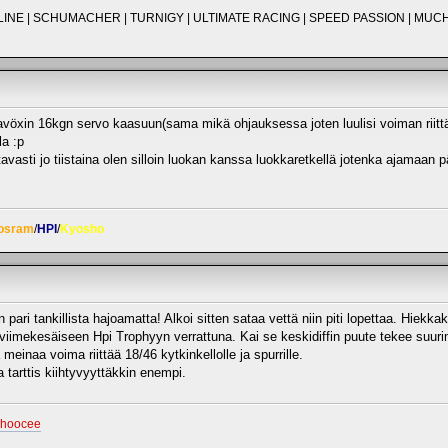
O-LINE | SCHUMACHER | TURNIGY | ULTIMATE RACING | SPEED PASSION | M
ta savöxin 16kgn servo kaasuun(sama mikä ohjauksessa joten luulisi voiman riitt
la :p
ltavasti jo tiistaina olen silloin luokan kanssa luokkaretkellä jotenka ajamaa
osram
/
HPI
/
Kyosho
n pari tankillista hajoamatta! Alkoi sitten sataa vettä niin piti lopettaa. Hie
iimekesäiseen Hpi Trophyyn verrattuna. Kai se keskidiffin puute tekee suur
 meinaa voima riittää 18/46 kytkinkellolle ja spurrille.
tarttis kiihtyvyyttäkkin enempi.
ohoocee