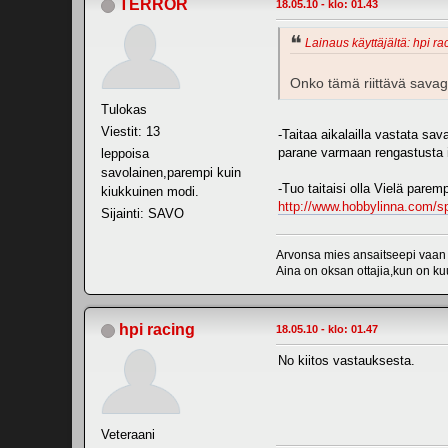
TERROR
18.05.10 - klo: 01.43
Lainaus käyttäjältä: hpi ra
Onko tämä riittävä sav
Tulokas
Viestit: 13
-Taitaa aikalailla vastata sa
parane varmaan rengastusta is
leppoisa
savolainen,parempi kuin
-Tuo taitaisi olla Vielä parem
kiukkuinen modi.
http://www.hobbylinna.com/sp
Sijainti: SAVO
Arvonsa mies ansaitseepi vaan ei
Aina on oksan ottajia,kun on kuu
hpi racing
18.05.10 - klo: 01.47
No kiitos vastauksesta.
Veteraani