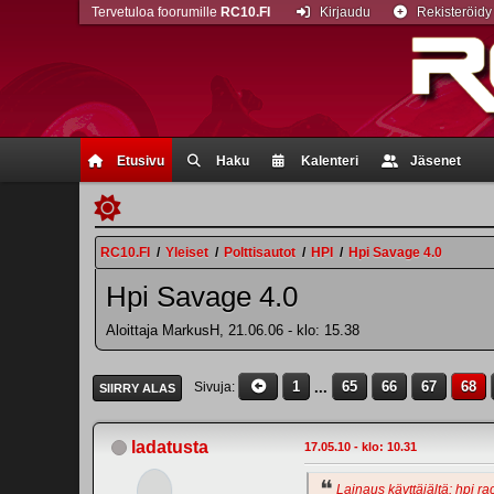
Tervetuloa foorumille
RC10.FI
Kirjaudu
Rekisteröidy
Etusivu
Haku
Kalenteri
Jäsenet
RC10.FI
/
Yleiset
/
Polttisautot
/
HPI
/
Hpi Savage 4.0
Hpi Savage 4.0
Aloittaja MarkusH, 21.06.06 - klo: 15.38
1
...
65
66
67
68
Sivuja
SIIRRY ALAS
ladatusta
17.05.10 - klo: 10.31
Lainaus käyttäjältä: hpi ra