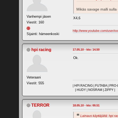
Mikäs savage malli sull
Vanhempi jäsen
X4,6
Viestit: 160
http://www.youtube.com/user/o
Sijainti: hämeenkoski
hpi racing
17.05.10 - klo: 14.50
Ok.
Veteraani
Viestit: 555
| HPI RACING | FUTABA | PR
| HUDY | NOSRAM | ZiPPY |
TERROR
18.05.10 - klo: 00.51
Lainaus käyttäjältä: hpi ra