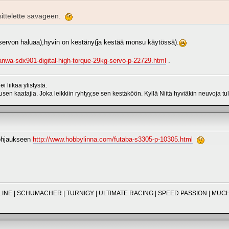
sittelette savageen.
servon haluaa),hyvin on kestäny(ja kestää monsu käytössä).
nwa-sdx901-digital-high-torque-29kg-servo-p-22729.html
.
 liikaa ylistystä.
sen kaatajia. Joka leikkiin ryhtyy,se sen kestäköön. Kyllä Niitä hyviäkin neuvoja tu
 ohjaukseen
http://www.hobbylinna.com/futaba-s3305-p-10305.html
O-LINE | SCHUMACHER | TURNIGY | ULTIMATE RACING | SPEED PASSION | M