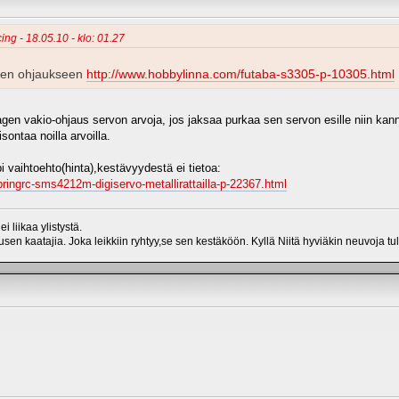
cing - 18.05.10 - klo: 01.27
agen ohjaukseen
http://www.hobbylinna.com/futaba-s3305-p-10305.html
vagen vakio-ohjaus servon arvoja, jos jaksaa purkaa sen servon esille niin kan
ontaa noilla arvoilla.
pi vaihtoehto(hinta),kestävyydestä ei tietoa:
ringrc-sms4212m-digiservo-metallirattailla-p-22367.html
 liikaa ylistystä.
sen kaatajia. Joka leikkiin ryhtyy,se sen kestäköön. Kyllä Niitä hyviäkin neuvoja tu