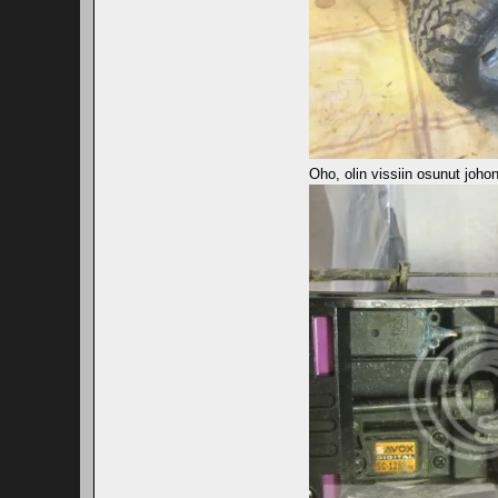
Oho, olin vissiin osunut joho