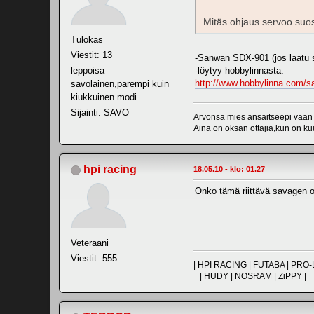
Mitäs ohjaus servoo suo
Tulokas
Viestit: 13
-Sanwan SDX-901 (jos laatu 
leppoisa
-löytyy hobbylinnasta:
http://www.hobbylinna.com/sa
savolainen,parempi kuin
kiukkuinen modi.
Sijainti: SAVO
Arvonsa mies ansaitseepi vaan ei
Aina on oksan ottajia,kun on kuu
hpi racing
18.05.10 - klo: 01.27
Onko tämä riittävä savagen
Veteraani
Viestit: 555
| HPI RACING | FUTABA | PR
| HUDY | NOSRAM | ZiPPY |