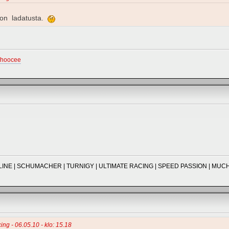
a on ladatusta.
ohoocee
O-LINE | SCHUMACHER | TURNIGY | ULTIMATE RACING | SPEED PASSION | M
cing - 06.05.10 - klo: 15.18