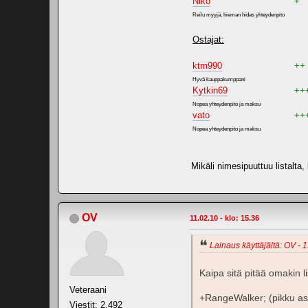
Niko
+
Reilu myyjä, hieman hidas yhteydenpito
.
Ostajat:
ktm990
++
Hyvä kauppakumppani
.
Kytkin69
++
Nopea yhteydenpito ja maksu
.
vato
++
Nopea yhteydenpito ja maksu
.
Mikäli nimesipuuttuu listalta, 
OV
11.02.10 - klo: 15.36
Lainaus käyttäjältä: OV - 1
Kaipa sitä pitää omakin 
Veteraani
+RangeWalker; (pikku asso
Viestit: 2,492