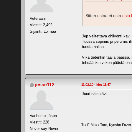
Sitten ostaa ei osta
osio.
Veteraani
Viestit: 2,492
Sijainti: Loimaa
Jep valitettava ohilyönti käv
Tuossa sopimis ja perumis ilm
tuosta hallaa...
Vika tietenkin täällä päässä, 
tehdäänkin viikon päästä ohar
jesse112
11.02.10 - klo: 11.47
Juuri näin kävi
Vanhempi jäsen
Viestit: 228
Trx E-Maxx Toro, Kyosho Fazer 
Never say Never