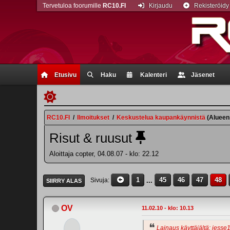
Tervetuloa foorumille
RC10.FI
Kirjaudu
Rekisteröidy
Etusivu
Haku
Kalenteri
Jäsenet
RC10.FI
/
Ilmoitukset
/
Keskustelua kaupankäynnistä
(Alueen
Risut & ruusut
Aloittaja copter, 04.08.07 - klo: 22.12
1
...
45
46
47
48
Sivuja
SIIRRY ALAS
OV
11.02.10 - klo: 10.13
Lainaus käyttäjältä: jesse1