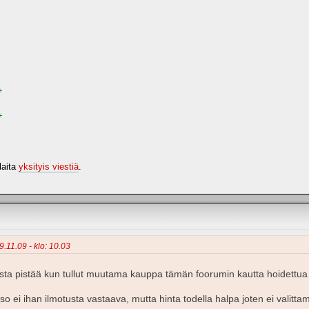
+
+
laita
yksityis viestiä
.
9.11.09 - klo: 10.03
lista pistää kun tullut muutama kauppa tämän foorumin kautta hoidettua
 ei ihan ilmotusta vastaava, mutta hinta todella halpa joten ei valittam