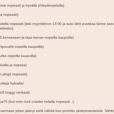
osia nopeasti ja hyvällä yhteydenpidolla)
ja nopeasti)
todella nopeasti (teki myyntiilmon 13:00 ja auto lähti postissa tänne s
ttiinkin)
540 koneeseen ja taas kerran nopeilla kaupoilla)
 lipovahti nopeilla kaupoilla)
utka nopeilla kaupoilla)
lvalla ja nopsaa)
 plugit nopeasti)
otteja halvalla)
1/8 buggy renkaat)
pa75 (losi mini rock crawler todella nopeasti ;)
varmaan jotain jäänyt vielä välistä kun poimittu yksityisviesteistä. Sähk