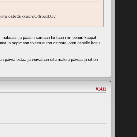
i olla ostettukkaan.Offroad,Ov
i maksaisi ja pääsin samaan hintaan niin peruin kaupat.
nyt jo sopimaan toisen auton ostosta joten hänelle koitui
aan päiviä ostaa ja veivataan sitä maksu päivää ja sitten
#1411