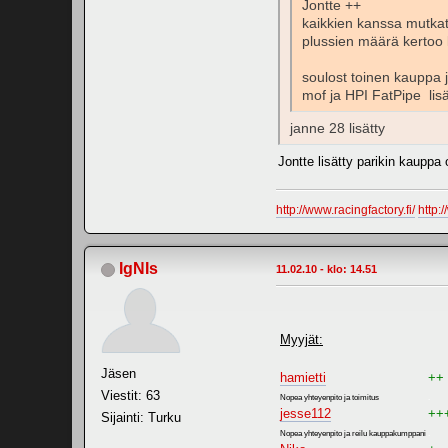
Jontte ++
kaikkien kanssa mutka
plussien määrä kertoo
soulost toinen kauppa j
mof ja HPI FatPipe lis
janne 28 lisätty
Jontte lisätty parikin kauppa 
http://www.racingfactory.fi/
http:
IgNIs
11.02.10 - klo: 14.51
Myyjät:
Jäsen
hamietti
++
Viestit: 63
Nopea yhteyenpito ja toimitus
.
jesse112
++
Sijainti: Turku
Nopea yhteyenpito ja reilu kauppakumppani
.