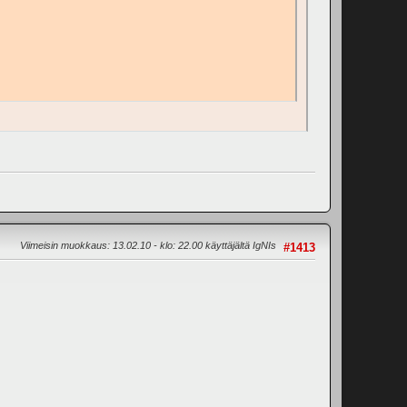
Viimeisin muokkaus
: 13.02.10 - klo: 22.00 käyttäjältä IgNIs
#1413