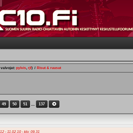
 valvojat:
pylvis
,
rjf
)
/
Risut & ruusut
49
50
51
...
137
12 - 11.02.10 - klo: 09.31