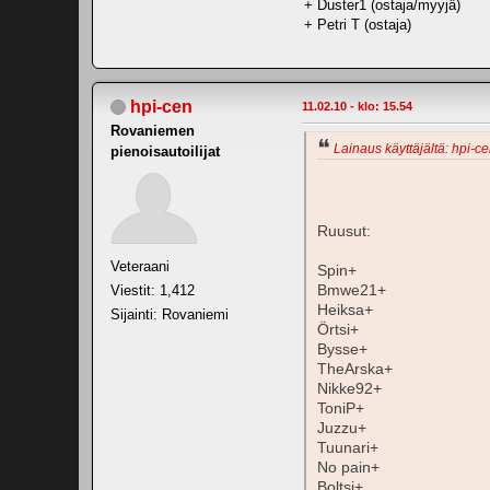
+ Duster1 (ostaja/myyjä)
+ Petri T (ostaja)
hpi-cen
11.02.10 - klo: 15.54
Rovaniemen
Lainaus käyttäjältä: hpi-ce
pienoisautoilijat
Ruusut:
Veteraani
Spin+
Viestit: 1,412
Bmwe21+
Heiksa+
Sijainti: Rovaniemi
Örtsi+
Bysse+
TheArska+
Nikke92+
ToniP+
Juzzu+
Tuunari+
No pain+
Boltsi+