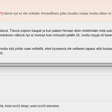
Ps
:tämä nyt ei ole mikään ihmeellinen juttu luvattu ostaa mutta sitten e
i tässä. Töissä sopisin kaupat ja kun pääsin himaan aloin miettimään mitä uus
otuksen välissä nyt ei mennyt kuin minuutin päälle 1h, mutta myyjä oli keren
mutta sitä yritän vaan selitellä, ettei kyseessä ole sellanen tapaus että luvat
it.
Ve, Axial scx10 dingo, axial scx10 sherokee.