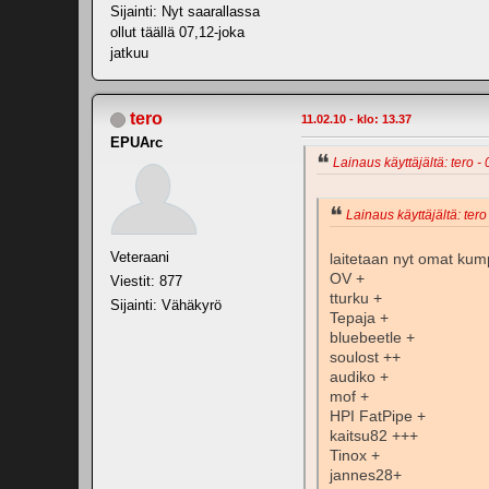
Sijainti: Nyt saarallassa
ollut täällä 07,12-joka
jatkuu
tero
11.02.10 - klo: 13.37
EPUArc
Lainaus käyttäjältä: tero - 
Lainaus käyttäjältä: tero
Veteraani
laitetaan nyt omat kum
OV +
Viestit: 877
tturku +
Sijainti: Vähäkyrö
Tepaja +
bluebeetle +
soulost ++
audiko +
mof +
HPI FatPipe +
kaitsu82 +++
Tinox +
jannes28+