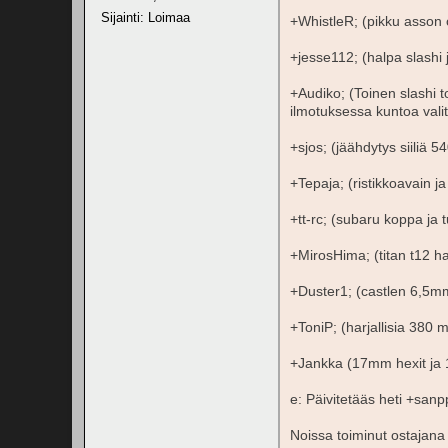
Sijainti: Loimaa
+WhistleR; (pikku asson 
+jesse112; (halpa slashi 
+Audiko; (Toinen slashi 
ilmotuksessa kuntoa valite
+sjos; (jäähdytys siiliä 
+Tepaja; (ristikkoavain ja
+tt-rc; (subaru koppa ja t
+MirosHima; (titan t12 ha
+Duster1; (castlen 6,5mm
+ToniP; (harjallisia 380 m
+Jankka (17mm hexit ja 
e: Päivitetääs heti +sanp
Noissa toiminut ostajana 