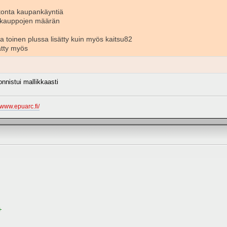
tonta kaupankäyntiä
 kauppojen määrän
a toinen plussa lisätty kuin myös kaitsu82
ätty myös
onnistui mallikkaasti
//www.epuarc.fi/
+