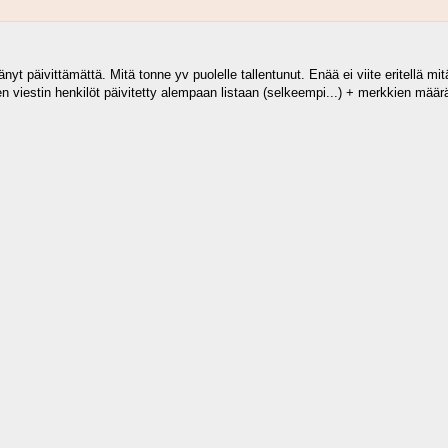
änyt päivittämättä. Mitä tonne yv puolelle tallentunut. Enää ei viite eritellä m
viestin henkilöt päivitetty alempaan listaan (selkeempi...) + merkkien määr