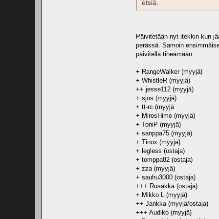
etsiä.
Päivitetään nyt itekkin kun jä
perässä. Samoin ensimmäisen 
päivitellä tiheämään...
+ RangeWalker (myyjä)
+ WhistleR (myyjä)
++ jesse112 (myyjä)
+ sjos (myyjä)
+ tt-rc (myyjä
+ MirosHime (myyjä)
+ ToniP (myyjä)
+ sanppa75 (myyjä)
+ Tinox (myyjä)
+ legless (ostaja)
+ tomppa82 (ostaja)
+ zza (myyjä)
+ sauhu3000 (ostaja)
+++ Rusakka (ostaja)
+ Mikko L (myyjä)
++ Jankka (myyjä/ostaja)
+++ Audiko (myyjä)