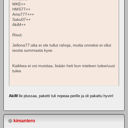
MKE++
HMS77++
Artsi777+++
Saku07++
AkiM++
Risut:
Jellona77:alta ei ole tullut rahoja, mutta onneksi ei ollut
isosta summasta kyse.
Kaikkea ei voi muistaa, lisään heti kun mieleen tulee/uusi
tulee.
AkiM
:lle plussaa, paketti tuli nopeaa perille ja oli pakattu hyvin!
kimantero