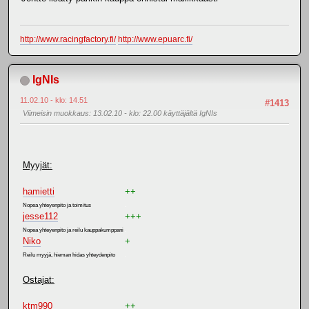
http://www.racingfactory.fi/
http://www.epuarc.fi/
IgNIs
11.02.10 - klo: 14.51
#1413
Viimeisin muokkaus
: 13.02.10 - klo: 22.00 käyttäjältä IgNIs
Myyjät:
hamietti
++
Nopea yhteyenpito ja toimitus
.
jesse112
+++
Nopea yhteyenpito ja reilu kauppakumppani
.
Niko
+
Reilu myyjä, hieman hidas yhteydenpito
.
Ostajat:
ktm990
++