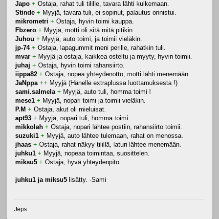
Japo
+
Ostaja, rahat tuli tilille, tavara lähti kulkemaan.
Stinde
+
Myyjä, tavara tuli, ei sopinut, palautus onnistui.
mikrometri
+
Ostaja, hyvin toimi kauppa.
Fbzero
+
Myyjä, motti oli sitä mitä pitikin.
Juhou
+
Myyjä, auto toimi, ja toimii vieläkin.
jp-74
+
Ostaja, lapagummit meni perille, rahatkin tuli.
mvar
+
Myyjä ja ostaja, kaikkea osteltu ja myyty, hyvin toimii.
juhaj
+
Ostaja, hyvin toimi rahansiirto.
iippa82
+
Ostaja, nopea yhteydenotto, motti lähti menemään.
JaNppa
++
Myyjä (Hänelle extraplussa luottamuksesta !)
sami.salmela
+
Myyjä, auto tuli, homma toimi !
mese1
+
Myyjä, nopari toimi ja toimii vieläkin.
P.M
+
Ostaja, akut oli mieluisat.
apt93
+
Myyjä, nopari tuli, homma toimi.
mikkolah
+
Ostaja, nopari lähtee postiin, rahansiirto toimii.
suzuki1
+
Myyjä, auto lähtee tulemaan, rahat on menossa.
jhaas
+
Ostaja, rahat näkyy tilillä, laturi lähtee menemään.
juhku1
+
Myyjä, nopeaa toimintaa, suosittelen.
miksu5
+
Ostaja, hyvä yhteydenpito.
juhku1 ja miksu5
lisätty. -Sami
Jeps