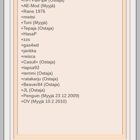
+HPI FatPipe (Ostaja)
+AE-Mod (Myyjä)
+Rane 1976
+meitsi
+Toni (Myyjä)
+Tepaja (Ostaja)
+HasaP
+zzs
+gas4wd
+jankka
+reisca
+Casull+ (Ostaja)
+tapsa92
+temmi (Ostaja)
+ratakarju (Ostaja)
+Beaver84 (Ostaja)
+JL (Ostaja)
+Penguin (Myyjä 23.12.2009)
+OV (Myyjä 10.2.2010)