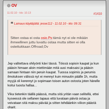
OV
11.02.10 - klo: 10.13
#1410
Lainaus käyttäjältä: jesse112 - 11.02.10 - klo: 09.31
Sitten ostaa ei osta
osio.Ps
:tämä nyt ei ole mikään
ihmeellinen juttu luvattu ostaa mutta sitten ei olla
ostettukkaan.Offroad,Ov
Jep valitettava ohilyönti kävi tässä. Töissä sopisin kaupat ja kun
pääsin himaan aloin miettimään mitä uusi maksaisi ja pääsin
samaan hintaan niin peruin kaupat. Tuossa sopimis ja perumis
ilmotuksen välissä nyt ei mennyt kuin minuutin päälle 1h, mutta
myyjä oli kerennyt jo sopimaan toisen auton ostosta joten hänelle
koitui tuosta hallaa...
Vika tietenkin täällä päässä, mutta sitä yritän vaan selitellä, ettei
kyseessä ole sellanen tapaus että luvataan päiviä ostaa ja
veivataan sitä maksu päivää ja sitten tehdäänkin viikon päästä
oharit.