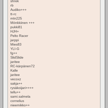
shrek
rb
Audiko+++
tt-rc
mtn225
Mönkkiinen +++
pukki81
HJH+
Pelto Racer
jarppi
Mies83
YLI-G
fg++
SlidSlide
jaritee
RC-kärpänen72
Kalle
jaritee
vecoxz
sakja++
rysäkoijari++++
tellu++
sami.salmela
cornelius
nieemikko++