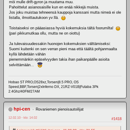
möi mulle drift-gyron ja muutama muu.
Pahoittelut asianosaisille kun en enää nikkejä muista.
Jos joku muistaa tehneensä kauppoja kanssani mutta nimeä ei ole
listalla, ilmoittautukoon yv:llä.
Toistaiseksi on pääasiassa hyviä kokemuksia tältä foorumilta!
(pari pikkumutkaa ollu, mutta ne on oiottu)
Ja tulevaisuudessakin huonojen kokemuksien välttämiseksi:
Suomi kuitenki on sen verran pieni maa että täältä pohjanmaalta
kyllä lähdetään vähän
pienemmänkin epäselvyyden takia ihan paikanpäälle asioita
selvittämään...
Hobao ST PRO,OS28xz,Torsen|8.5 PRO, OS
Speed,BBF,Torsen|2xInferno DX, 21RZ-V01B|Futaba 3Pk
2.4Ghz/40FM/27AM
hpi-cen
Rovaniemen pienoisautoilijat
12.02.10 - klo: 14.02
#1418