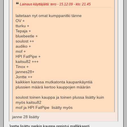
Lainaus käyttäjältä: tero - 15.12.09 - klo: 21.45
laitetaan nyt omat kumppanitki tänne
OV +
tturku +
Tepaja +
bluebeetle +
soulost ++
audiko +
mof +
HPI FatPipe +
kaitsu82 +++
Tinox +
jannes28+
Jontte ++
kaikkien kanssa mutkatonta kaupankäyntiä
plussien määrä kertoo kauppojen määrän
soulost toinen kauppa ja toinen plussa lisätty kuin
myös kaitsu82
mof ja HPI FatPipe lisätty myös
janne 28 lisätty
Jontte lisätty parikin kauppa onnistui mallikkaasti