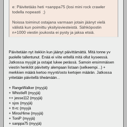
e: Päivitetääs heti +sanppa75 (losi mini rock crawler
todella nopeasti ;)
Noissa toiminut ostajana varmaan jotain jäänyt vielä
välistä kun poimittu yksityisviesteistä. Sähköpostin
n+1000 viestin joukosta ei pysty ja jaksa etsiä.
Päivitetään nyt itekkin kun jäänyt päivittämättä. Mitä tonne yv
puolelle tallentunut. Enää ei viite eritellä mitä ollut kyseessä.
Jatkossa myyjät ja ostajat lukee perässä. Samoin ensimmäisen
viestin henkilöt päivitetty alempaan listaan (selkeempi...) +
merkkien määrä kertoo myynti/osto kertojen määrän. Jatkossa
yritetään päivitellä tiheämään...
+ RangeWalker (myyjä)
+ WhistleR (myyjä)
++ jesse112 (myyjä)
+ sjos (myyjä)
+ tt-rc (myyjä
+ MirosHime (myyjä)
+ ToniP (myyjä)
+ sanppa75 (myyjä)