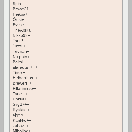
Spin+
Bmwe21+
Heiksa+
Örtsi+
Bysse+
TheArska+
Nikke92+
ToniP+
Juzzu+
Tuunari+
No pain+
Boltsi+
alarauta++++
Tinox+
Helberthos++
Breweri++
Fillarimies++
Tane.++
Unkka++
Svg27++
Ryskis++
ajgtv++
Kankke++
Juhaz++
Mihaline++