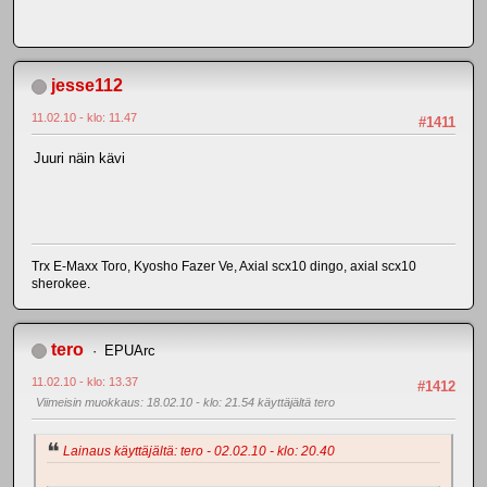
jesse112
11.02.10 - klo: 11.47
#1411
Juuri näin kävi
Trx E-Maxx Toro, Kyosho Fazer Ve, Axial scx10 dingo, axial scx10
sherokee.
tero
EPUArc
11.02.10 - klo: 13.37
#1412
Viimeisin muokkaus
: 18.02.10 - klo: 21.54 käyttäjältä tero
Lainaus käyttäjältä: tero - 02.02.10 - klo: 20.40