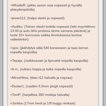
+WhistleR; (pikku asson osia nopeasti ja hyvällä
yhteydenpidolla)
+jesse112; (halpa slashi ja nopeasti)
+Audiko; (Toinen slashi todella nopeasti (teki myyntiilmon
13:00 ja auto lähti postissa tänne samana päivänä) ja
tuote 10+ kunnossa vaikka ilmotuksessa kuntoa
valitettiinkin)
+sjos; (jäähdytys siiliä 540 koneeseen ja taas kerran
nopeilla kaupoilla)
+Tepaja; (ristikkoavain ja lipovahti nopeilla kaupoilla)
+tt-rc; (subaru koppa ja tutka nopeilla kaupoilla)
+MirosHima; (titan t12 halvalla ja nopsaa)
+Duster1; (castlen 6,5mm plugit nopeasti)
+ToniP; (harjallisia 380 motteja halvalla)
+Jankka (17mm hexit ja 1/8 buggy renkaat)