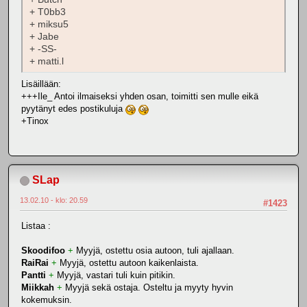
+ T0bb3
+ miksu5
+ Jabe
+ -SS-
+ matti.l
Lisäillään:
+++Ile_ Antoi ilmaiseksi yhden osan, toimitti sen mulle eikä
pyytänyt edes postikuluja
+Tinox
SLap
13.02.10 - klo: 20.59
#1423
Listaa :
Skoodifoo
+
Myyjä, ostettu osia autoon, tuli ajallaan.
RaiRai
+
Myyjä, ostettu autoon kaikenlaista.
Pantti
+
Myyjä, vastari tuli kuin pitikin.
Miikkah
+
Myyjä sekä ostaja. Osteltu ja myyty hyvin
kokemuksin.