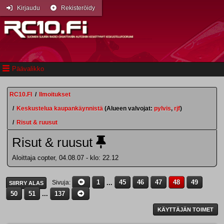
Kirjaudu
Rekisteröidy
Päävalikko
RC10.FI
/
Ilmoitukset
/
Keskustelua kaupankäynnistä
(Alueen valvojat:
pylvis
,
rjf
)
/
Risut & ruusut
Risut & ruusut
Aloittaja copter, 04.08.07 - klo: 22.12
1
...
45
46
47
48
49
Sivuja
SIIRRY ALAS
50
51
...
137
KÄYTTÄJÄN TOIMET