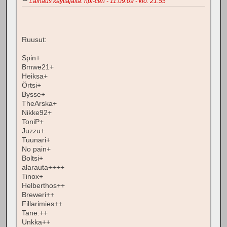
Lainaus käyttäjältä: hpi-cen - 11.09.09 - klo: 21.55
Ruusut:
Spin+
Bmwe21+
Heiksa+
Örtsi+
Bysse+
TheArska+
Nikke92+
ToniP+
Juzzu+
Tuunari+
No pain+
Boltsi+
alarauta++++
Tinox+
Helberthos++
Breweri++
Fillarimies++
Tane.++
Unkka++