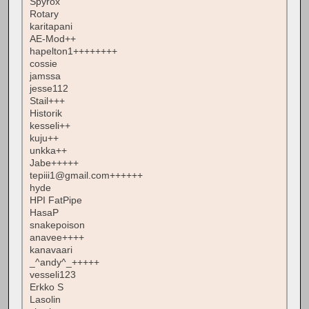
Spyrox
Rotary
karitapani
AE-Mod++
hapelton1++++++++
cossie
jamssa
jesse112
Stail+++
Historik
kesseli++
kuju++
unkka++
Jabe+++++
tepiii1@gmail.com++++++
hyde
HPI FatPipe
HasaP
snakepoison
anavee++++
kanavaari
_^andy^_+++++
vesseli123
Erkko S
Lasolin