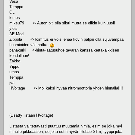
Vesa
Temppa
OL
kimes
miksu79 <- Auton piti olla siisti mutta se olikin kuin uusi!
yleis
AE-Mod
Zippola <-Toimitus ei voisi enää kovin paljon olla sujuvampaa
huomioiden välimatka
pahakurki <-hinta-laatusuhde tavaran kanssa kertakaikkisen
kohdallaan!
Zakko
Yippo
umas
Temppa
jval
HVoltage <- Möi kaksi hyvää nitromoottoria yhden hinnalla!!!!
(Lisätty listaan HVoltage)
Listasta valitettavasti puuttuu muutamia nimiä, esim se joka myi
minulle pikkuasson, se jolta ostin hyvän Hobao ST:n, tyyppi joka