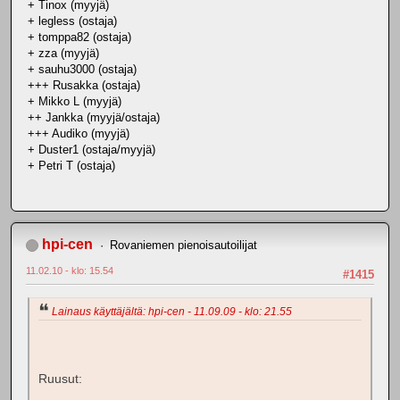
+ Tinox (myyjä)
+ legless (ostaja)
+ tomppa82 (ostaja)
+ zza (myyjä)
+ sauhu3000 (ostaja)
+++ Rusakka (ostaja)
+ Mikko L (myyjä)
++ Jankka (myyjä/ostaja)
+++ Audiko (myyjä)
+ Duster1 (ostaja/myyjä)
+ Petri T (ostaja)
hpi-cen
Rovaniemen pienoisautoilijat
11.02.10 - klo: 15.54
#1415
Lainaus käyttäjältä: hpi-cen - 11.09.09 - klo: 21.55
Ruusut: