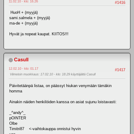
11.02.10 - klo: 16.26
#1416
HuoH + (myyjä)
sami.salmela + (myyjä)
ma-de + (myyjä)
Hyvät ja nopeat kaupat. KIITOS!!!
Casull
12.02.10 - klo: 01.17
#1417
Viimeisin muokkaus
: 17.02.10 - klo: 18.29 käyttäjältä Casull
Päivitetäänpä listaa, on päässyt hiukan venymään tämäkin
homma
Ainakin näiden henkilöiden kanssa on asiat sujunu loistavasti:
_^andy^_
pOINTER
Olbe
Timitri87 <-vaihtokauppa onnistui hyvin