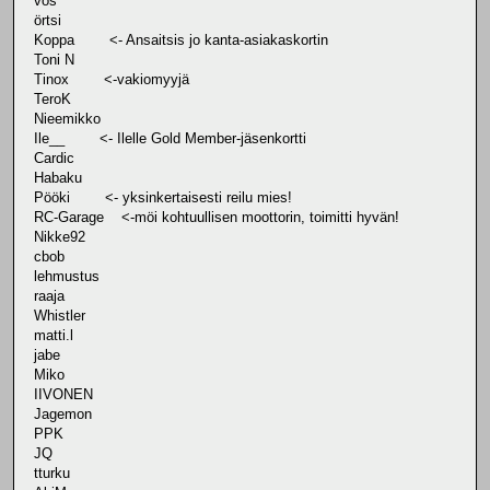
vos
örtsi
Koppa <- Ansaitsis jo kanta-asiakaskortin
Toni N
Tinox <-vakiomyyjä
TeroK
Nieemikko
Ile__ <- Ilelle Gold Member-jäsenkortti
Cardic
Habaku
Pööki <- yksinkertaisesti reilu mies!
RC-Garage <-möi kohtuullisen moottorin, toimitti hyvän!
Nikke92
cbob
lehmustus
raaja
Whistler
matti.l
jabe
Miko
IIVONEN
Jagemon
PPK
JQ
tturku