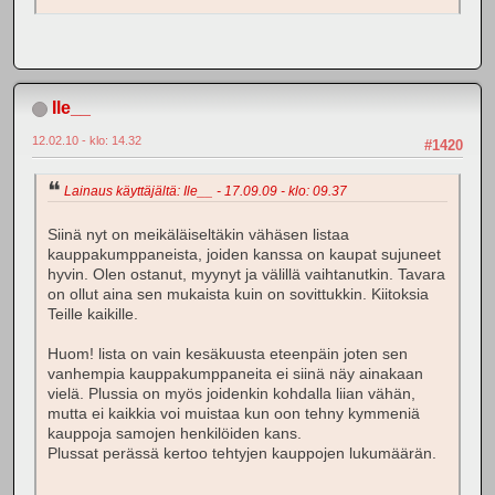
Ile__
12.02.10 - klo: 14.32
#1420
Lainaus käyttäjältä: Ile__ - 17.09.09 - klo: 09.37
Siinä nyt on meikäläiseltäkin vähäsen listaa
kauppakumppaneista, joiden kanssa on kaupat sujuneet
hyvin. Olen ostanut, myynyt ja välillä vaihtanutkin. Tavara
on ollut aina sen mukaista kuin on sovittukkin. Kiitoksia
Teille kaikille.
Huom! lista on vain kesäkuusta eteenpäin joten sen
vanhempia kauppakumppaneita ei siinä näy ainakaan
vielä. Plussia on myös joidenkin kohdalla liian vähän,
mutta ei kaikkia voi muistaa kun oon tehny kymmeniä
kauppoja samojen henkilöiden kans.
Plussat perässä kertoo tehtyjen kauppojen lukumäärän.