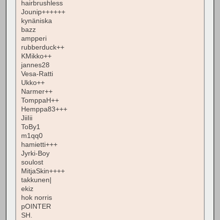
hairbrushless
Jounip++++++
kynäniska
bazz
ampperi
rubberduck++
KMikko++
jannes28
Vesa-Ratti
Ukko++
Narmer++
TomppaH++
Hemppa83+++
JiiIii
ToBy1
m1qq0
hamietti+++
Jyrki-Boy
soulost
MitjaSkin++++
takkunen|
ekiz
hok norris
pOINTER
SH.