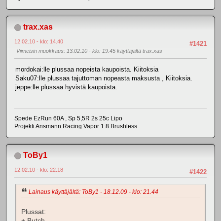
trax.xas
12.02.10 - klo: 14.40
#1421
Viimeisin muokkaus
: 13.02.10 - klo: 19.45 käyttäjältä trax.xas
mordokai:lle plussaa nopeista kaupoista. Kiitoksia
Saku07:lle plussaa tajuttoman nopeasta maksusta , Kiitoksia.
jeppe:lle plussaa hyvistä kaupoista.
Spede EzRun 60A , Sp 5,5R 2s 25c Lipo
Projekti Ansmann Racing Vapor 1:8 Brushless
ToBy1
12.02.10 - klo: 22.18
#1422
Lainaus käyttäjältä: ToBy1 - 18.12.09 - klo: 21.44
Plussat:
+ Butch