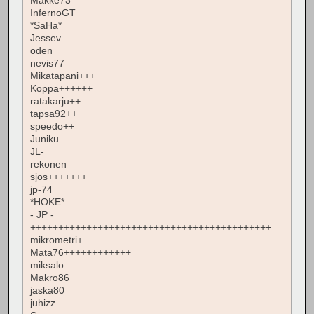
Makke73
InfernoGT
*SaHa*
Jessev
oden
nevis77
Mikatapani+++
Koppa++++++
ratakarju++
tapsa92++
speedo++
Juniku
JL-
rekonen
sjos+++++++
jp-74
*HOKE*
- JP -
+++++++++++++++++++++++++++++++++++++++++++
mikrometri+
Mata76++++++++++++
miksalo
Makro86
jaska80
juhizz