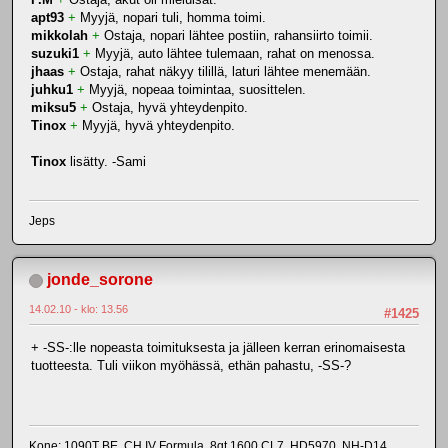
apt93
+
Myyjä, nopari tuli, homma toimi.
mikkolah
+
Ostaja, nopari lähtee postiin, rahansiirto toimii.
suzuki1
+
Myyjä, auto lähtee tulemaan, rahat on menossa.
jhaas
+
Ostaja, rahat näkyy tilillä, laturi lähtee menemään.
juhku1
+
Myyjä, nopeaa toimintaa, suosittelen.
miksu5
+
Ostaja, hyvä yhteydenpito.
Tinox
+
Myyjä, hyvä yhteydenpito.
Tinox
lisätty. -Sami
Jeps
jonde_sorone
14.02.10 - klo: 13.56
#1425
+ -SS-:lle nopeasta toimituksesta ja jälleen kerran erinomaisesta
tuotteesta. Tuli viikon myöhässä, ethän pahastu, -SS-?
Kone: 1090T BE, CH IV Formula, 8gt 1600 CL7, HD5970, NH-D14