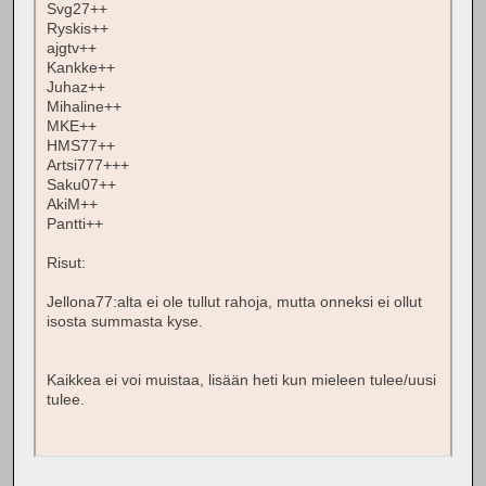
Svg27++
Ryskis++
ajgtv++
Kankke++
Juhaz++
Mihaline++
MKE++
HMS77++
Artsi777+++
Saku07++
AkiM++
Pantti++
Risut:
Jellona77:alta ei ole tullut rahoja, mutta onneksi ei ollut
isosta summasta kyse.
Kaikkea ei voi muistaa, lisään heti kun mieleen tulee/uusi
tulee.