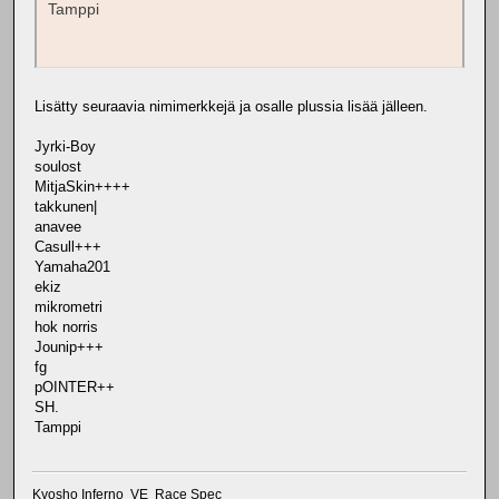
Tamppi
Lisätty seuraavia nimimerkkejä ja osalle plussia lisää jälleen.
Jyrki-Boy
soulost
MitjaSkin++++
takkunen|
anavee
Casull+++
Yamaha201
ekiz
mikrometri
hok norris
Jounip+++
fg
pOINTER++
SH.
Tamppi
Kyosho Inferno VE Race Spec