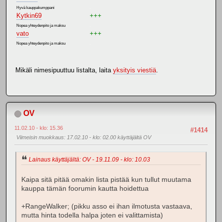
Hyvä kauppakumppani
.
Kytkin69
+++
Nopea yhteydenpito ja maksu
.
vato
+++
Nopea yhteydenpito ja maksu
.
Mikäli nimesipuuttuu listalta, laita
yksityis viestiä
.
OV
11.02.10 - klo: 15.36
#1414
Viimeisin muokkaus
: 17.02.10 - klo: 02.00 käyttäjältä OV
Lainaus käyttäjältä: OV - 19.11.09 - klo: 10.03
Kaipa sitä pitää omakin lista pistää kun tullut muutama
kauppa tämän foorumin kautta hoidettua
+RangeWalker; (pikku asso ei ihan ilmotusta vastaava,
mutta hinta todella halpa joten ei valittamista)