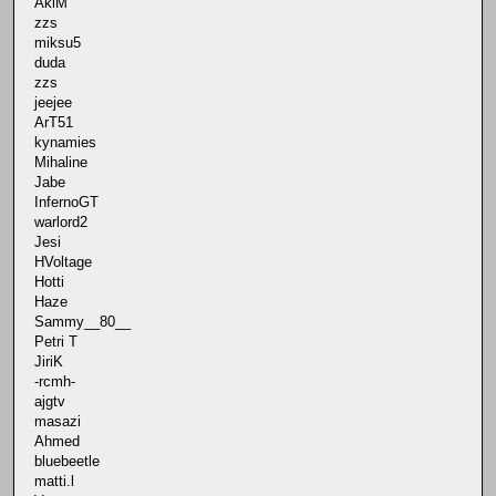
AkiM
zzs
miksu5
duda
zzs
jeejee
ArT51
kynamies
Mihaline
Jabe
InfernoGT
warlord2
Jesi
HVoltage
Hotti
Haze
Sammy__80__
Petri T
JiriK
-rcmh-
ajgtv
masazi
Ahmed
bluebeetle
matti.l