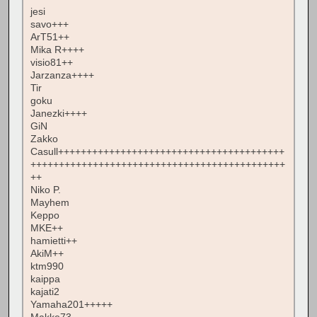
jesi
savo+++
ArT51++
Mika R++++
visio81++
Jarzanza++++
Tir
goku
Janezki++++
GiN
Zakko
Casull++++++++++++++++++++++++++++++++++++++++
+++++++++++++++++++++++++++++++++++++++++++++
++
Niko P.
Mayhem
Keppo
MKE++
hamietti++
AkiM++
ktm990
kaippa
kajati2
Yamaha201+++++