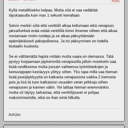
#161
Kyllä metallikiekko kelpaa. Mutta sitä ei saa vedättää
täyskaasulla kuin max 1 sekunti kerrallaan.
Selvin merkki siitä että venttiilit alkaa kellumaan eikä venajousi
jaksa/kerkeä enää vetää venttiiliä kiinni ilmenee silleen että alkaa
nostamaan motin rundeja ja se alkaa päksyttämään
epämääräisesti pakoputkessa. Ja toi päksyminen on todella
brutaalin kuulosta.
Se ei välttämättä hajota mitään mutta vaara on olemassa. Tätä
pystyy korjaamaan jäykemmllä venajousilla jolloin moottoriin saa
lisää rundikestoa mutta jossain vaiheessa työntötankojen ja
keinuvippojen kestävyys ylittyy sitten. Yks tapa millä saa hieman
lisää jousijäykkyyttä on katkasta venajousista vaikka 2 kierrosta
pois ja lisä tä tuon katkaistun osuuden veran prikkoja siihen
venajousen ja kannen väliin. Voi laittaa hieman enemmänkin,
mutta sit täytyy tarkastaa, että venttiilijouset ei pohjaa
maksiminostolla, eikä oo ihan siinä hilkulla.
Just joo.