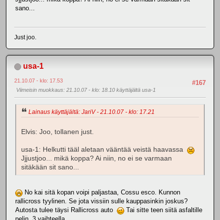
sano...
Just joo.
usa-1
21.10.07 - klo: 17.53
#167
Viimeisin muokkaus
: 21.10.07 - klo: 18.10 käyttäjältä usa-1
Lainaus käyttäjältä: JariV - 21.10.07 - klo: 17.21
Elvis: Joo, tollanen just.
usa-1: Helkutti tääl aletaan vääntää veistä haavassa
Jjjustjoo... mikä koppa? Ai niin, no ei se varmaan
sitäkään sit sano...
No kai sitä kopan voipi paljastaa, Cossu esco. Kunnon
rallicross tyylinen. Se jota vissiin sulle kauppasinkin joskus?
Autosta tulee täysi Rallicross auto
Tai sitte teen siitä asfaltille
pelin, 3 vaihteella.