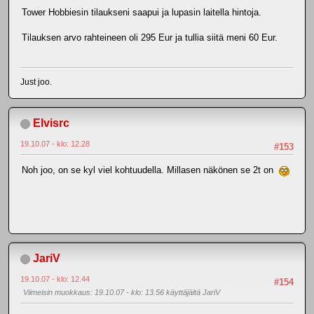
Tower Hobbiesin tilaukseni saapui ja lupasin laitella hintoja.
Tilauksen arvo rahteineen oli 295 Eur ja tullia siitä meni 60 Eur.
Just joo.
Elvisrc
19.10.07 - klo: 12.28
#153
Noh joo, on se kyl viel kohtuudella. Millasen näkönen se 2t on
JariV
19.10.07 - klo: 12.44
#154
Viimeisin muokkaus
: 19.10.07 - klo: 13.56 käyttäjältä JariV