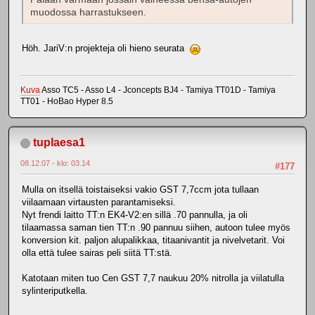
muodossa harrastukseen.
Höh. JariV:n projekteja oli hieno seurata
Kuva
Asso TC5 - Asso L4 - Jconcepts BJ4 - Tamiya TT01D - Tamiya
TT01 - HoBao Hyper 8.5
tuplaesa1
08.12.07 - klo: 03.14
#177
Mulla on itsellä toistaiseksi vakio GST 7,7ccm jota tullaan
viilaamaan virtausten parantamiseksi.
Nyt frendi laitto TT:n EK4-V2:en sillä .70 pannulla, ja oli
tilaamassa saman tien TT:n .90 pannuu siihen, autoon tulee myös
konversion kit. paljon alupalikkaa, titaanivantit ja nivelvetarit. Voi
olla että tulee sairas peli siitä TT:stä.
Katotaan miten tuo Cen GST 7,7 naukuu 20% nitrolla ja viilatulla
sylinteriputkella.