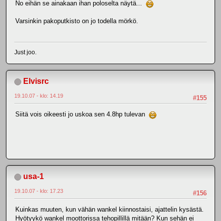
No eihän se ainakaan ihan poloselta näytä...
Varsinkin pakoputkisto on jo todella mörkö.
Just joo.
Elvisrc
19.10.07 - klo: 14.19
#155
Siitä vois oikeesti jo uskoa sen 4.8hp tulevan
usa-1
19.10.07 - klo: 17.23
#156
Kuinkas muuten, kun vähän wankel kiinnostaisi, ajattelin kysästä.
Hyötyykö wankel moottorissa tehopillillä mitään? Kun sehän ei