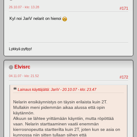
26.10.07 - klo: 13.28
#171
Kyl noi JariV nelarit on hienoi
Lykkyä pyttyy!
Elvisrc
04.11.07 - klo: 21.52
#172
Lainaus käyttäjältä: JariV - 20.10.07 - klo: 23.47
Nelarin ensikäynnistys on täysin erilaista kuin 2T.
Mullakin meni pidemmän aikaa alussa että opin
käytännön.
Alkuun se lähtee yrittämään käyntiin, mutta röpöttää
vaan. Nelarin starttaaminen vaatii enemmän
kierrosnopeutta startterilta kuin 2T, joten kun se asia on
kunnossa niin sitten tullaan siihen että