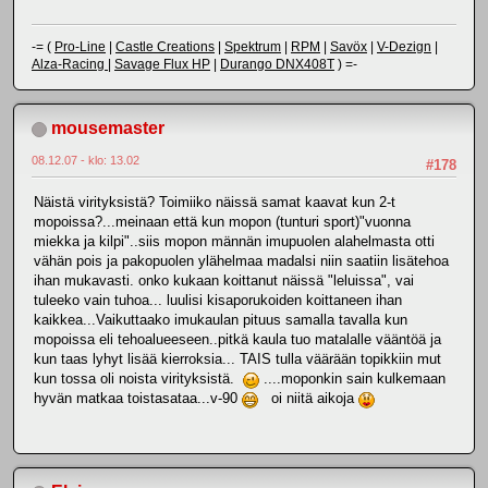
-= (
Pro-Line
|
Castle Creations
|
Spektrum
|
RPM
|
Savöx
|
V-Dezign
|
Alza-Racing
|
Savage Flux HP
|
Durango DNX408T
) =-
mousemaster
08.12.07 - klo: 13.02
#178
Näistä virityksistä? Toimiiko näissä samat kaavat kun 2-t
mopoissa?...meinaan että kun mopon (tunturi sport)"vuonna
miekka ja kilpi"..siis mopon männän imupuolen alahelmasta otti
vähän pois ja pakopuolen ylähelmaa madalsi niin saatiin lisätehoa
ihan mukavasti. onko kukaan koittanut näissä "leluissa", vai
tuleeko vain tuhoa... luulisi kisaporukoiden koittaneen ihan
kaikkea...Vaikuttaako imukaulan pituus samalla tavalla kun
mopoissa eli tehoalueeseen..pitkä kaula tuo matalalle vääntöä ja
kun taas lyhyt lisää kierroksia... TAIS tulla väärään topikkiin mut
kun tossa oli noista virityksistä.
....moponkin sain kulkemaan
hyvän matkaa toistasataa...v-90
oi niitä aikoja