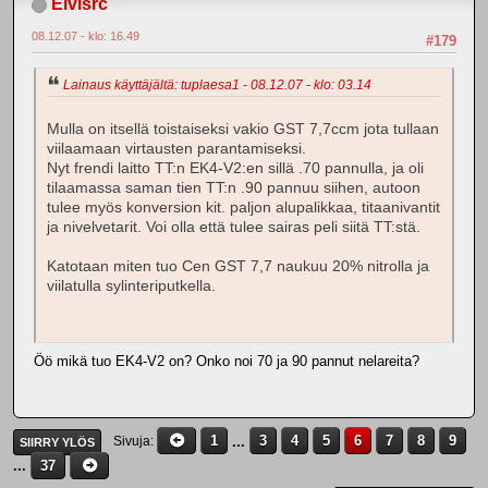
Elvisrc
08.12.07 - klo: 16.49
#179
Lainaus käyttäjältä: tuplaesa1 - 08.12.07 - klo: 03.14
Mulla on itsellä toistaiseksi vakio GST 7,7ccm jota tullaan
viilaamaan virtausten parantamiseksi.
Nyt frendi laitto TT:n EK4-V2:en sillä .70 pannulla, ja oli
tilaamassa saman tien TT:n .90 pannuu siihen, autoon
tulee myös konversion kit. paljon alupalikkaa, titaanivantit
ja nivelvetarit. Voi olla että tulee sairas peli siitä TT:stä.
Katotaan miten tuo Cen GST 7,7 naukuu 20% nitrolla ja
viilatulla sylinteriputkella.
Öö mikä tuo EK4-V2 on? Onko noi 70 ja 90 pannut nelareita?
1
...
3
4
5
6
7
8
9
Sivuja
SIIRRY YLÖS
...
37