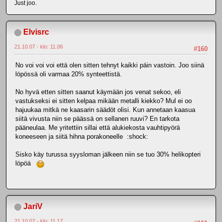
Just joo.
Elvisrc
21.10.07 - klo: 11.06
#160
No voi voi voi että olen sitten tehnyt kaikki päin vastoin. Joo siinä
löpössä oli varmaa 20% synteettistä.
No hyvä etten sitten saanut käymään jos venat sekoo, eli
vastukseksi ei sitten kelpaa mikään metalli kiekko? Mul ei oo
hajuukaa mitkä ne kaasarin säädöt olisi. Kun annetaan kaasua
siitä vivusta niin se päässä on sellanen ruuvi? En tarkota
pääneulaa. Me yritettiin sillai että alukiekosta vauhtipyörä
koneeseen ja siitä hihna porakoneelle :shock:
Sisko käy turussa syysloman jälkeen niin se tuo 30% helikopteri
löpöä
JariV
21.10.07 - klo: 11.17