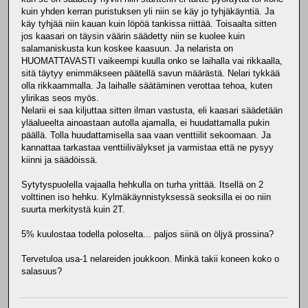
kuin yhden kerran puristuksen yli niin se käy jo tyhjäkäyntiä. Ja
käy tyhjää niin kauan kuin löpöä tankissa riittää. Toisaalta sitten
jos kaasari on täysin väärin säädetty niin se kuolee kuin
salamaniskusta kun koskee kaasuun. Ja nelarista on
HUOMATTAVASTI vaikeempi kuulla onko se laihalla vai rikkaalla,
sitä täytyy enimmäkseen päätellä savun määrästä. Nelari tykkää
olla rikkaammalla. Ja laihalle säätäminen verottaa tehoa, kuten
ylirikas seos myös.
Nelarii ei saa kiljuttaa sitten ilman vastusta, eli kaasari säädetään
yläalueelta ainoastaan autolla ajamalla, ei huudattamalla pukin
päällä. Tolla huudattamisella saa vaan venttiilit sekoomaan. Ja
kannattaa tarkastaa venttiilivälykset ja varmistaa että ne pysyy
kiinni ja säädöissä.
Sytytyspuolella vajaalla hehkulla on turha yrittää. Itsellä on 2
volttinen iso hehku. Kylmäkäynnistyksessä seoksilla ei oo niin
suurta merkitystä kuin 2T.
5% kuulostaa todella poloselta... paljos siinä on öljyä prossina?
Tervetuloa usa-1 nelareiden joukkoon. Minkä takii koneen koko o
salasuus?