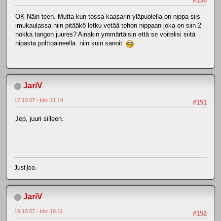
#150
OK Näin teen. Mutta kun tossa kaasarin yläpuolella on nippa siis
imukaulassa niin pitääkö letku vetää tohon nippaan joka on siin 2
nokka tangon juures? Ainakin ymmärtäisin että se voitelisi siitä
nipasta polttoaineella niin kuin sanoit
JariV
17.10.07 - klo: 21.14
#151
Jep, juuri silleen.
Just joo.
JariV
19.10.07 - klo: 10.11
#152