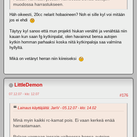
muodossa harrastukseen.
Häh oikeesti, 20cc nelarit hobaoineen? Noh ei sille kyl voi mitään
jos ei ehdi
Täytyy kyl sanoo että mun projekti hiukan venähti ja venähtää niin
kauan kun saan fg kytkinpalat, olen havainnut bensa autojen
kytkin homman parhaaksi koska niitä kytkinpaloja saa valmiina
hyllyltä.
Mikä on vetänyt herran niin kiireiseksi
LittleDemon
07.12.07 - klo: 12.07
#176
Lainaus käyttäjältä: JariV - 05.12.07 - klo: 14.02
Minä myin kaikki rc-kamat pois. Ei vaan kerkeä enää
harrastamaan.
Palaan varmaan jossain vaiheessa bensa-autojen