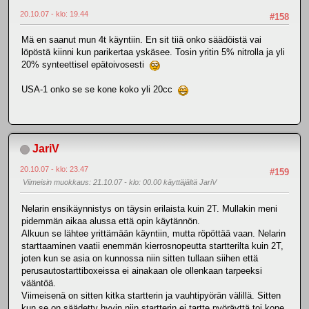
20.10.07 - klo: 19.44
#158
Mä en saanut mun 4t käyntiin. En sit tiiä onko säädöistä vai
löpöstä kiinni kun parikertaa yskäsee. Tosin yritin 5% nitrolla ja yli
20% synteettisel epätoivosesti
USA-1 onko se se kone koko yli 20cc
JariV
20.10.07 - klo: 23.47
#159
Viimeisin muokkaus
: 21.10.07 - klo: 00.00 käyttäjältä JariV
Nelarin ensikäynnistys on täysin erilaista kuin 2T. Mullakin meni
pidemmän aikaa alussa että opin käytännön.
Alkuun se lähtee yrittämään käyntiin, mutta röpöttää vaan. Nelarin
starttaaminen vaatii enemmän kierrosnopeutta startterilta kuin 2T,
joten kun se asia on kunnossa niin sitten tullaan siihen että
perusautostarttiboxeissa ei ainakaan ole ollenkaan tarpeeksi
vääntöä.
Viimeisenä on sitten kitka startterin ja vauhtipyörän välillä. Sitten
kun se on säädetty hyvin niin startterin ei tartte pyöräyttä toi kone