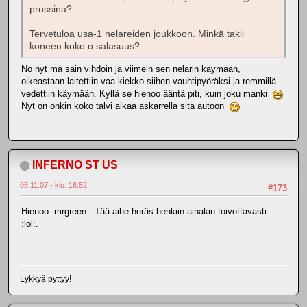
prossina?
Tervetuloa usa-1 nelareiden joukkoon. Minkä takii
koneen koko o salasuus?
No nyt mä sain vihdoin ja viimein sen nelarin käymään,
oikeastaan laitettiin vaa kiekko siihen vauhtipyöräksi ja remmillä
vedettiin käymään. Kyllä se hienoo ääntä piti, kuin joku manki
Nyt on onkin koko talvi aikaa askarrella sitä autoon
INFERNO ST US
05.11.07 - klo: 16.52
#173
Hienoo :mrgreen:. Tää aihe heräs henkiin ainakin toivottavasti
:lol:.
Lykkyä pyttyy!