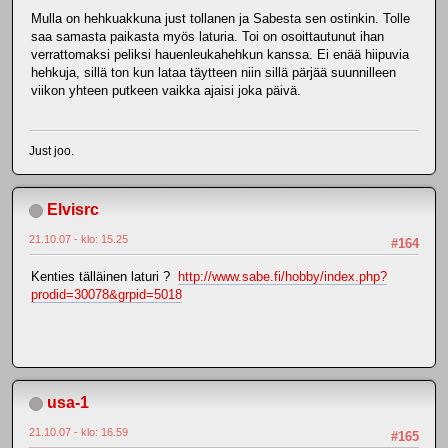
Mulla on hehkuakkuna just tollanen ja Sabesta sen ostinkin. Tolle
saa samasta paikasta myös laturia. Toi on osoittautunut ihan
verrattomaksi peliksi hauenleukahehkun kanssa. Ei enää hiipuvia
hehkuja, sillä ton kun lataa täytteen niin sillä pärjää suunnilleen
viikon yhteen putkeen vaikka ajaisi joka päivä.
Just joo.
Elvisrc
21.10.07 - klo: 15.25
#164
Kenties tälläinen laturi ?
http://www.sabe.fi/hobby/index.php?
prodid=30078&grpid=5018
usa-1
21.10.07 - klo: 16.59
#165