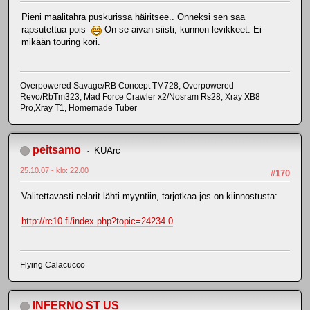
Pieni maalitahra puskurissa häiritsee.. Onneksi sen saa
rapsutettua pois
On se aivan siisti, kunnon levikkeet. Ei
mikään touring kori.
Overpowered Savage/RB Concept TM728, Overpowered
Revo/RbTm323, Mad Force Crawler x2/Nosram Rs28, Xray XB8
Pro,Xray T1, Homemade Tuber
peitsamo
KUArc
25.10.07 - klo: 22.00
#170
Valitettavasti nelarit lähti myyntiin, tarjotkaa jos on kiinnostusta:
http://rc10.fi/index.php?topic=24234.0
Flying Calacucco
INFERNO ST US