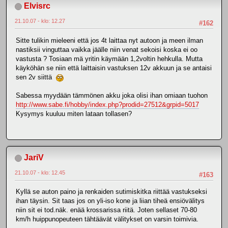
Elvisrc
21.10.07 - klo: 12.27
#162
Sitte tulikin mieleeni että jos 4t laittaa nyt autoon ja meen ilman
nastiksii vinguttaa vaikka jäälle niin venat sekoisi koska ei oo
vastusta ? Tosiaan mä yritin käymään 1,2voltin hehkulla. Mutta
käyköhän se niin että laittaisin vastuksen 12v akkuun ja se antaisi
sen 2v siittä
Sabessa myydään tämmönen akku joka olisi ihan omiaan tuohon
http://www.sabe.fi/hobby/index.php?prodid=27512&grpid=5017
Kysymys kuuluu miten lataan tollasen?
JariV
21.10.07 - klo: 12.45
#163
Kyllä se auton paino ja renkaiden sutimiskitka riittää vastukseksi
ihan täysin. Sit taas jos on yli-iso kone ja liian tiheä ensiövälitys
niin sit ei tod.näk. enää krossarissa riitä. Joten sellaset 70-80
km/h huippunopeuteen tähtäävät välitykset on varsin toimivia.