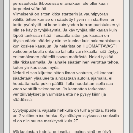
perusautostarttiboxeissa ei ainakaan ole ollenkaan
tarpeeksi vääntöä.
Viimeisenä on sitten kitka startterin ja vauhtipyörän
välillä. Sitten kun se on säädetty hyvin niin startterin ei
tartte pyöräyttä toi kone kuin yhden kerran puristuksen yli
niin se käy jo tyhjäkäyntiä. Ja käy tyhjää niin kauan kuin
löpöä tankissa riittää. Toisaalta sitten jos kaasari on
täysin väärin säädetty niin se kuolee kuin salamaniskusta
kun koskee kaasuun. Ja nelarista on HUOMATTAVASTI
vaikeempi kuulla onko se laihalla vai rikkaalla, sitä täytyy
enimmäkseen päätellä savun määrästä. Nelari tykkää
olla rikkaammalla. Ja laihalle säätäminen verottaa tehoa,
kuten ylirikas seos myös.
Nelarii ei saa kiljuttaa sitten ilman vastusta, eli kaasari
säädetään yläalueelta ainoastaan autolla ajamalla, ei
huudattamalla pukin päällä. Tolla huudattamisella saa
vaan venttiilit sekoomaan. Ja kannattaa tarkastaa
venttiilivälykset ja varmistaa että ne pysyy kiinni ja
säädöissä.
Sytytyspuolella vajaalla hehkulla on turha yrittää. Itsellä
on 2 volttinen iso hehku. Kylmäkäynnistyksessä seoksilla
ei oo niin suurta merkitystä kuin 2T.
5% kuulostaa todella poloselta... paljos siinä on öljyä