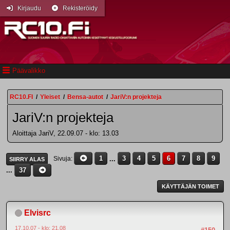
Kirjaudu
Rekisteröidy
Päävalikko
RC10.FI
/
Yleiset
/
Bensa-autot
/
JariV:n projekteja
JariV:n projekteja
Aloittaja JariV, 22.09.07 - klo: 13.03
1
...
3
4
5
6
7
8
9
Sivuja
SIIRRY ALAS
...
37
KÄYTTÄJÄN TOIMET
Elvisrc
17.10.07 - klo: 21.08