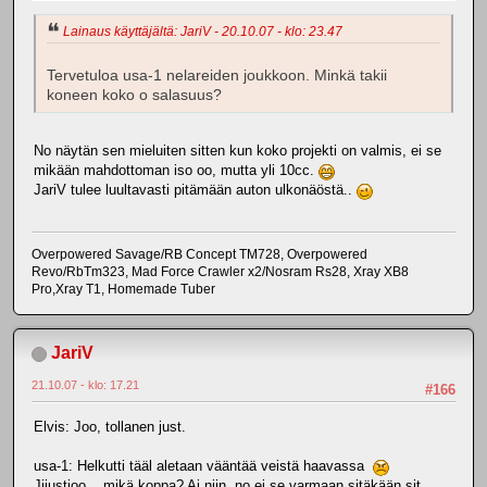
Lainaus käyttäjältä: JariV - 20.10.07 - klo: 23.47
Tervetuloa usa-1 nelareiden joukkoon. Minkä takii
koneen koko o salasuus?
No näytän sen mieluiten sitten kun koko projekti on valmis, ei se
mikään mahdottoman iso oo, mutta yli 10cc.
JariV tulee luultavasti pitämään auton ulkonäöstä..
Overpowered Savage/RB Concept TM728, Overpowered
Revo/RbTm323, Mad Force Crawler x2/Nosram Rs28, Xray XB8
Pro,Xray T1, Homemade Tuber
JariV
21.10.07 - klo: 17.21
#166
Elvis: Joo, tollanen just.
usa-1: Helkutti tääl aletaan vääntää veistä haavassa
Jjjustjoo... mikä koppa? Ai niin, no ei se varmaan sitäkään sit