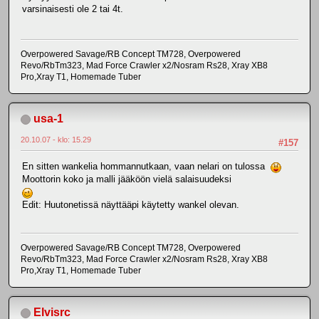
varsinaisesti ole 2 tai 4t.
Overpowered Savage/RB Concept TM728, Overpowered
Revo/RbTm323, Mad Force Crawler x2/Nosram Rs28, Xray XB8
Pro,Xray T1, Homemade Tuber
usa-1
20.10.07 - klo: 15.29
#157
En sitten wankelia hommannutkaan, vaan nelari on tulossa
Moottorin koko ja malli jääköön vielä salaisuudeksi
Edit: Huutonetissä näyttääpi käytetty wankel olevan.
Overpowered Savage/RB Concept TM728, Overpowered
Revo/RbTm323, Mad Force Crawler x2/Nosram Rs28, Xray XB8
Pro,Xray T1, Homemade Tuber
Elvisrc