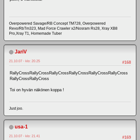
Overpowered Savage/RB Concept TM728, Overpowered
Revo/RbTm323, Mad Force Crawler x2/Nosram Rs28, Xray XB8
Pro,Xray T1, Homemade Tuber
JariV
21.10.07 - klo: 20.25
#168
RallyCrossRallyCrossRallyCrossRallyCrossRallyCrossRallyCross
RallyCrossRallyCross
Toi on hyvän näkönen koppa !
Just joo.
usa-1
21.10.07 - klo: 21.41
#169