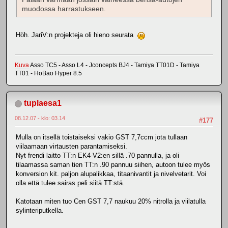
muodossa harrastukseen.
Höh. JariV:n projekteja oli hieno seurata
Kuva
Asso TC5 - Asso L4 - Jconcepts BJ4 - Tamiya TT01D - Tamiya
TT01 - HoBao Hyper 8.5
tuplaesa1
08.12.07 - klo: 03.14
#177
Mulla on itsellä toistaiseksi vakio GST 7,7ccm jota tullaan
viilaamaan virtausten parantamiseksi.
Nyt frendi laitto TT:n EK4-V2:en sillä .70 pannulla, ja oli
tilaamassa saman tien TT:n .90 pannuu siihen, autoon tulee myös
konversion kit. paljon alupalikkaa, titaanivantit ja nivelvetarit. Voi
olla että tulee sairas peli siitä TT:stä.
Katotaan miten tuo Cen GST 7,7 naukuu 20% nitrolla ja viilatulla
sylinteriputkella.