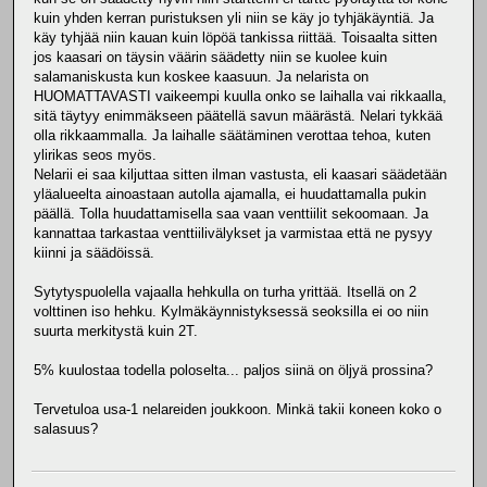
kuin yhden kerran puristuksen yli niin se käy jo tyhjäkäyntiä. Ja
käy tyhjää niin kauan kuin löpöä tankissa riittää. Toisaalta sitten
jos kaasari on täysin väärin säädetty niin se kuolee kuin
salamaniskusta kun koskee kaasuun. Ja nelarista on
HUOMATTAVASTI vaikeempi kuulla onko se laihalla vai rikkaalla,
sitä täytyy enimmäkseen päätellä savun määrästä. Nelari tykkää
olla rikkaammalla. Ja laihalle säätäminen verottaa tehoa, kuten
ylirikas seos myös.
Nelarii ei saa kiljuttaa sitten ilman vastusta, eli kaasari säädetään
yläalueelta ainoastaan autolla ajamalla, ei huudattamalla pukin
päällä. Tolla huudattamisella saa vaan venttiilit sekoomaan. Ja
kannattaa tarkastaa venttiilivälykset ja varmistaa että ne pysyy
kiinni ja säädöissä.
Sytytyspuolella vajaalla hehkulla on turha yrittää. Itsellä on 2
volttinen iso hehku. Kylmäkäynnistyksessä seoksilla ei oo niin
suurta merkitystä kuin 2T.
5% kuulostaa todella poloselta... paljos siinä on öljyä prossina?
Tervetuloa usa-1 nelareiden joukkoon. Minkä takii koneen koko o
salasuus?