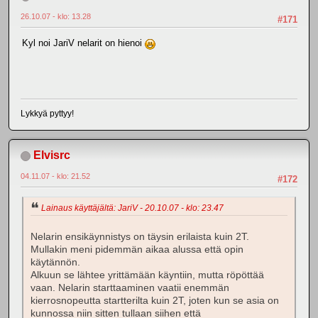
26.10.07 - klo: 13.28
#171
Kyl noi JariV nelarit on hienoi
Lykkyä pyttyy!
Elvisrc
04.11.07 - klo: 21.52
#172
Lainaus käyttäjältä: JariV - 20.10.07 - klo: 23.47
Nelarin ensikäynnistys on täysin erilaista kuin 2T.
Mullakin meni pidemmän aikaa alussa että opin
käytännön.
Alkuun se lähtee yrittämään käyntiin, mutta röpöttää
vaan. Nelarin starttaaminen vaatii enemmän
kierrosnopeutta startterilta kuin 2T, joten kun se asia on
kunnossa niin sitten tullaan siihen että