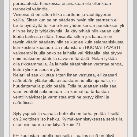
perusautostarttiboxeissa ei ainakaan ole ollenkaan
tarpeeksi vääntöä.
Viimeisenä on sitten kitka startterin ja vauhtipyörän
välillä. Sitten kun se on säädetty hyvin niin startterin ei
tartte pyöräyttä toi kone kuin yhden kerran puristuksen yli
niin se käy jo tyhjäkäyntiä. Ja käy tyhjää niin kauan kuin
löpöä tankissa riittää. Toisaalta sitten jos kaasari on
täysin väärin säädetty niin se kuolee kuin salamaniskusta
kun koskee kaasuun. Ja nelarista on HUOMATTAVASTI
vaikeempi kuulla onko se laihalla vai rikkaalla, sitä täytyy
enimmäkseen päätellä savun määrästä. Nelari tykkää
olla rikkaammalla. Ja laihalle säätäminen verottaa tehoa,
kuten ylirikas seos myös.
Nelarii ei saa kiljuttaa sitten ilman vastusta, eli kaasari
säädetään yläalueelta ainoastaan autolla ajamalla, ei
huudattamalla pukin päällä. Tolla huudattamisella saa
vaan venttiilit sekoomaan. Ja kannattaa tarkastaa
venttiilivälykset ja varmistaa että ne pysyy kiinni ja
säädöissä.
Sytytyspuolella vajaalla hehkulla on turha yrittää. Itsellä
on 2 volttinen iso hehku. Kylmäkäynnistyksessä seoksilla
ei oo niin suurta merkitystä kuin 2T.
5% kuulostaa todella poloselta... paljos siinä on öljyä