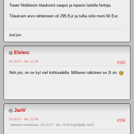
Tower Hobbiesin tilaukseni saapui ja lupasin laitella hintoja.
Tilauksen arvo rahteineen oli 295 Eur ja tullia siitä meni 60 Eur.
Just joo.
Elvisrc
19.10.07 - klo: 12.28
#153
Noh joo, on se kyl viel kohtuudella. Millasen näkönen se 2t on
JariV
19.10.07 - klo: 12.44
#154
Viimeisin muokkaus
: 19.10.07 - klo: 13.56 käyttäjältä JariV