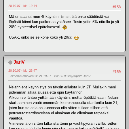
20.10.07 - klo: 19.44
#158
Mä en saanut mun 4t käyntiin. En sit tiiä onko säädöistä vai
löpöstä kiinni kun parikertaa yskäsee. Tosin yritin 5% nitrolla ja yli
20% synteettisel epätoivosesti
USA-1 onko se se kone koko yli 20cc
JariV
20.10.07 - klo: 23.47
#159
Viimeisin muokkaus
: 21.10.07 - klo: 00.00 käyttäjältä JariV
Nelarin ensikäynnistys on täysin erilaista kuin 2T. Mullakin meni
pidemmän aikaa alussa että opin käytännön.
Alkuun se lähtee yrittämään käyntiin, mutta röpöttää vaan. Nelarin
starttaaminen vaatii enemmän kierrosnopeutta startterilta kuin 2T,
joten kun se asia on kunnossa niin sitten tullaan siihen että
perusautostarttiboxeissa ei ainakaan ole ollenkaan tarpeeksi
vääntöä.
Viimeisenä on sitten kitka startterin ja vauhtipyörän välillä. Sitten
kun se on säädetty hyvin niin startterin ei tartte pyöräyttä toi kone