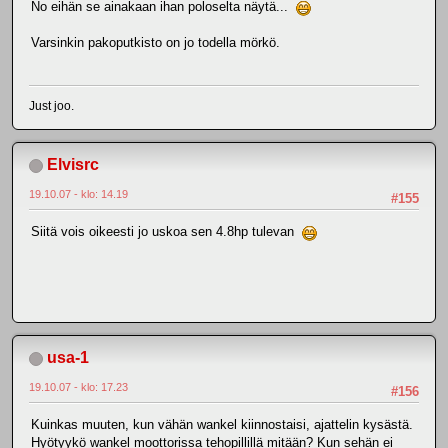
No eihän se ainakaan ihan poloselta näytä...
Varsinkin pakoputkisto on jo todella mörkö.
Just joo.
Elvisrc
19.10.07 - klo: 14.19
#155
Siitä vois oikeesti jo uskoa sen 4.8hp tulevan
usa-1
19.10.07 - klo: 17.23
#156
Kuinkas muuten, kun vähän wankel kiinnostaisi, ajattelin kysästä.
Hyötyykö wankel moottorissa tehopillillä mitään? Kun sehän ei