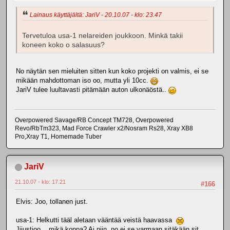
Lainaus käyttäjältä: JariV - 20.10.07 - klo: 23.47
Tervetuloa usa-1 nelareiden joukkoon. Minkä takii
koneen koko o salasuus?
No näytän sen mieluiten sitten kun koko projekti on valmis, ei se
mikään mahdottoman iso oo, mutta yli 10cc.
JariV tulee luultavasti pitämään auton ulkonäöstä..
Overpowered Savage/RB Concept TM728, Overpowered
Revo/RbTm323, Mad Force Crawler x2/Nosram Rs28, Xray XB8
Pro,Xray T1, Homemade Tuber
JariV
21.10.07 - klo: 17.21
#166
Elvis: Joo, tollanen just.
usa-1: Helkutti tääl aletaan vääntää veistä haavassa
Jjjustjoo... mikä koppa? Ai niin, no ei se varmaan sitäkään sit