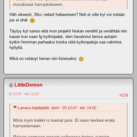
muodossa harrastukseen.
Häh oikeesti, 20cc nelarit hobaoineen? Noh ei sille kyl voi mitään
jos ei ehdi
Täytyy kyl sanoo että mun projekti hiukan venähti ja venähtää niin
kauan kun saan fg kytkinpalat, olen havainnut bensa autojen
kytkin homman parhaaksi koska niitä kytkinpaloja saa valmiina
hyllyltä.
Mikä on vetänyt herran niin kiireiseksi
LittleDemon
07.12.07 - klo: 12.07
#176
Lainaus käyttäjältä: JariV - 05.12.07 - klo: 14.02
Minä myin kaikki rc-kamat pois. Ei vaan kerkeä enää
harrastamaan.
Palaan varmaan jossain vaiheessa bensa-autojen