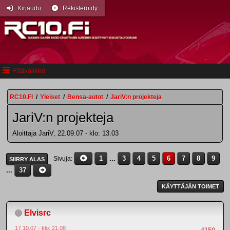
Kirjaudu
Rekisteröidy
Päävalikko
RC10.FI
/
Yleiset
/
Bensa-autot
/
JariV:n projekteja
JariV:n projekteja
Aloittaja JariV, 22.09.07 - klo: 13.03
1
...
3
4
5
6
7
8
9
Sivuja
SIIRRY ALAS
...
37
KÄYTTÄJÄN TOIMET
Elvisrc
17.10.07 - klo: 21.08