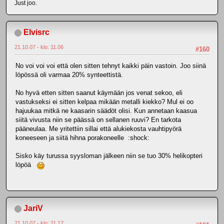
Just joo.
Elvisrc
21.10.07 - klo: 11.06
#160
No voi voi voi että olen sitten tehnyt kaikki päin vastoin. Joo siinä
löpössä oli varmaa 20% synteettistä.
No hyvä etten sitten saanut käymään jos venat sekoo, eli
vastukseksi ei sitten kelpaa mikään metalli kiekko? Mul ei oo
hajuukaa mitkä ne kaasarin säädöt olisi. Kun annetaan kaasua
siitä vivusta niin se päässä on sellanen ruuvi? En tarkota
pääneulaa. Me yritettiin sillai että alukiekosta vauhtipyörä
koneeseen ja siitä hihna porakoneelle :shock:
Sisko käy turussa syysloman jälkeen niin se tuo 30% helikopteri
löpöä
JariV
21.10.07 - klo: 11.17