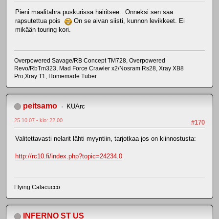
Pieni maalitahra puskurissa häiritsee.. Onneksi sen saa
rapsutettua pois
On se aivan siisti, kunnon levikkeet. Ei
mikään touring kori.
Overpowered Savage/RB Concept TM728, Overpowered
Revo/RbTm323, Mad Force Crawler x2/Nosram Rs28, Xray XB8
Pro,Xray T1, Homemade Tuber
peitsamo
KUArc
25.10.07 - klo: 22.00
#170
Valitettavasti nelarit lähti myyntiin, tarjotkaa jos on kiinnostusta:
http://rc10.fi/index.php?topic=24234.0
Flying Calacucco
INFERNO ST US