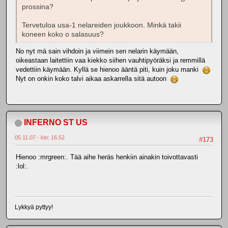
prossina?
Tervetuloa usa-1 nelareiden joukkoon. Minkä takii
koneen koko o salasuus?
No nyt mä sain vihdoin ja viimein sen nelarin käymään,
oikeastaan laitettiin vaa kiekko siihen vauhtipyöräksi ja remmillä
vedettiin käymään. Kyllä se hienoo ääntä piti, kuin joku manki
Nyt on onkin koko talvi aikaa askarrella sitä autoon
INFERNO ST US
05.11.07 - klo: 16.52
#173
Hienoo :mrgreen:. Tää aihe heräs henkiin ainakin toivottavasti
:lol:.
Lykkyä pyttyy!