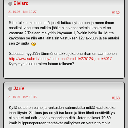
Elvisrc
21.10.07 - klo: 12.27
#162
Sitte tulikin mieleeni että jos 4t laittaa nyt autoon ja meen ilman
nastiksii vinguttaa vaikka jäälle niin venat sekoisi koska ei oo
vastusta ? Tosiaan mä yritin käymään 1,2voltin hehkulla. Mutta
käyköhän se niin että laittaisin vastuksen 12v akkuun ja se antaisi
sen 2v siittä
Sabessa myydään tämmönen akku joka olisi ihan omiaan tuohon
http://www.sabe.fi/hobby/index.php?prodid=27512&grpid=5017
Kysymys kuuluu miten lataan tollasen?
JariV
21.10.07 - klo: 12.45
#163
Kyllä se auton paino ja renkaiden sutimiskitka riittää vastukseksi
ihan täysin. Sit taas jos on yli-iso kone ja liian tiheä ensiövälitys
niin sit ei tod.näk. enää krossarissa riitä. Joten sellaset 70-80
km/h huippunopeuteen tähtäävät välitykset on varsin toimivia.