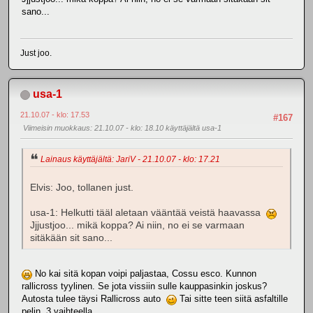
sano...
Just joo.
usa-1
21.10.07 - klo: 17.53
#167
Viimeisin muokkaus
: 21.10.07 - klo: 18.10 käyttäjältä usa-1
Lainaus käyttäjältä: JariV - 21.10.07 - klo: 17.21
Elvis: Joo, tollanen just.
usa-1: Helkutti tääl aletaan vääntää veistä haavassa
Jjjustjoo... mikä koppa? Ai niin, no ei se varmaan
sitäkään sit sano...
No kai sitä kopan voipi paljastaa, Cossu esco. Kunnon
rallicross tyylinen. Se jota vissiin sulle kauppasinkin joskus?
Autosta tulee täysi Rallicross auto
Tai sitte teen siitä asfaltille
pelin, 3 vaihteella.