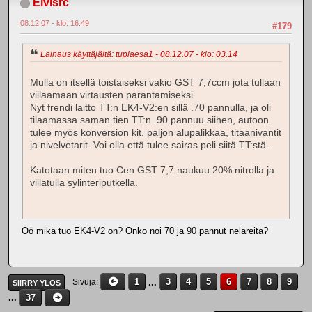
Elvisrc
08.12.07 - klo: 16.49
#179
Lainaus käyttäjältä: tuplaesa1 - 08.12.07 - klo: 03.14
Mulla on itsellä toistaiseksi vakio GST 7,7ccm jota tullaan
viilaamaan virtausten parantamiseksi.
Nyt frendi laitto TT:n EK4-V2:en sillä .70 pannulla, ja oli
tilaamassa saman tien TT:n .90 pannuu siihen, autoon
tulee myös konversion kit. paljon alupalikkaa, titaanivantit
ja nivelvetarit. Voi olla että tulee sairas peli siitä TT:stä.
Katotaan miten tuo Cen GST 7,7 naukuu 20% nitrolla ja
viilatulla sylinteriputkella.
Öö mikä tuo EK4-V2 on? Onko noi 70 ja 90 pannut nelareita?
1
...
3
4
5
6
7
8
9
Sivuja
SIIRRY YLÖS
...
37