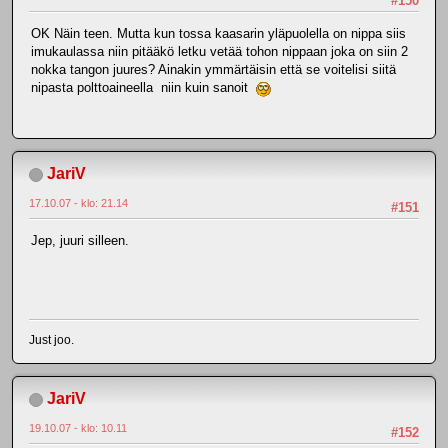
#150
OK Näin teen. Mutta kun tossa kaasarin yläpuolella on nippa siis
imukaulassa niin pitääkö letku vetää tohon nippaan joka on siin 2
nokka tangon juures? Ainakin ymmärtäisin että se voitelisi siitä
nipasta polttoaineella niin kuin sanoit
JariV
17.10.07 - klo: 21.14
#151
Jep, juuri silleen.
Just joo.
JariV
19.10.07 - klo: 10.11
#152