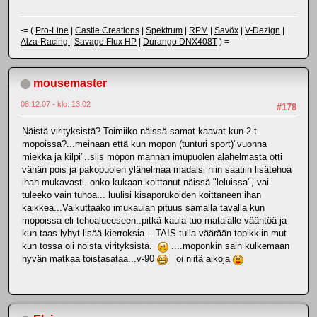
-= (
Pro-Line
|
Castle Creations
|
Spektrum
|
RPM
|
Savöx
|
V-Dezign
|
Alza-Racing
|
Savage Flux HP
|
Durango DNX408T
) =-
mousemaster
08.12.07 - klo: 13.02
#178
Näistä virityksistä? Toimiiko näissä samat kaavat kun 2-t
mopoissa?...meinaan että kun mopon (tunturi sport)"vuonna
miekka ja kilpi"..siis mopon männän imupuolen alahelmasta otti
vähän pois ja pakopuolen ylähelmaa madalsi niin saatiin lisätehoa
ihan mukavasti. onko kukaan koittanut näissä "leluissa", vai
tuleeko vain tuhoa... luulisi kisaporukoiden koittaneen ihan
kaikkea...Vaikuttaako imukaulan pituus samalla tavalla kun
mopoissa eli tehoalueeseen..pitkä kaula tuo matalalle vääntöä ja
kun taas lyhyt lisää kierroksia... TAIS tulla väärään topikkiin mut
kun tossa oli noista virityksistä.
....moponkin sain kulkemaan
hyvän matkaa toistasataa...v-90
oi niitä aikoja