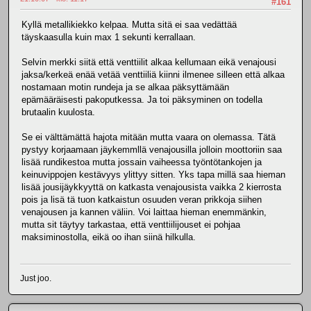
#161
Kyllä metallikiekko kelpaa. Mutta sitä ei saa vedättää
täyskaasulla kuin max 1 sekunti kerrallaan.
Selvin merkki siitä että venttiilit alkaa kellumaan eikä venajousi
jaksa/kerkeä enää vetää venttiiliä kiinni ilmenee silleen että alkaa
nostamaan motin rundeja ja se alkaa päksyttämään
epämääräisesti pakoputkessa. Ja toi päksyminen on todella
brutaalin kuulosta.
Se ei välttämättä hajota mitään mutta vaara on olemassa. Tätä
pystyy korjaamaan jäykemmllä venajousilla jolloin moottoriin saa
lisää rundikestoa mutta jossain vaiheessa työntötankojen ja
keinuvippojen kestävyys ylittyy sitten. Yks tapa millä saa hieman
lisää jousijäykkyyttä on katkasta venajousista vaikka 2 kierrosta
pois ja lisä tä tuon katkaistun osuuden veran prikkoja siihen
venajousen ja kannen väliin. Voi laittaa hieman enemmänkin,
mutta sit täytyy tarkastaa, että venttiilijouset ei pohjaa
maksiminostolla, eikä oo ihan siinä hilkulla.
Just joo.