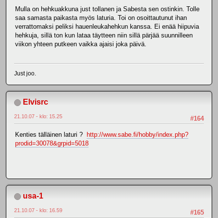
Mulla on hehkuakkuna just tollanen ja Sabesta sen ostinkin. Tolle
saa samasta paikasta myös laturia. Toi on osoittautunut ihan
verrattomaksi peliksi hauenleukahehkun kanssa. Ei enää hiipuvia
hehkuja, sillä ton kun lataa täytteen niin sillä pärjää suunnilleen
viikon yhteen putkeen vaikka ajaisi joka päivä.
Just joo.
Elvisrc
21.10.07 - klo: 15.25
#164
Kenties tälläinen laturi ?
http://www.sabe.fi/hobby/index.php?
prodid=30078&grpid=5018
usa-1
21.10.07 - klo: 16.59
#165