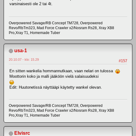
varsinaisesti ole 2 tai 4t.
Overpowered Savage/RB Concept TM728, Overpowered
Revo/RbTm323, Mad Force Crawler x2/Nosram Rs28, Xray XB8
Pro,Xray T1, Homemade Tuber
usa-1
20.10.07 - klo: 15.29
#157
En sitten wankelia hommannutkaan, vaan nelari on tulossa
Moottorin koko ja malli jääköön vielä salaisuudeksi
Edit: Huutonetissä näyttääpi käytetty wankel olevan.
Overpowered Savage/RB Concept TM728, Overpowered
Revo/RbTm323, Mad Force Crawler x2/Nosram Rs28, Xray XB8
Pro,Xray T1, Homemade Tuber
Elvisrc