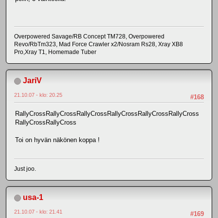
Overpowered Savage/RB Concept TM728, Overpowered
Revo/RbTm323, Mad Force Crawler x2/Nosram Rs28, Xray XB8
Pro,Xray T1, Homemade Tuber
JariV
21.10.07 - klo: 20.25
#168
RallyCrossRallyCrossRallyCrossRallyCrossRallyCrossRallyCross
RallyCrossRallyCross
Toi on hyvän näkönen koppa !
Just joo.
usa-1
21.10.07 - klo: 21.41
#169