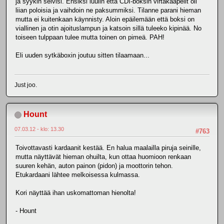
ja syykin selvisi. Ensiksi luulin että CDI-boksin virtakaapelit oli
liian poloisia ja vaihdoin ne paksummiksi. Tilanne parani hieman
mutta ei kuitenkaan käynnisty. Aloin epäilemään että boksi on
viallinen ja otin ajoituslampun ja katsoin sillä tuleeko kipinää. No
toiseen tulppaan tulee mutta toinen on pimeä. PAH!
Eli uuden sytkäboxin joutuu sitten tilaamaan...
Just joo.
Hount
07.03.12 - klo: 13.30
#763
Toivottavasti kardaanit kestää. En halua maalailla piruja seinille,
mutta näyttävät hieman ohuilta, kun ottaa huomioon renkaan
suuren kehän, auton painon (pidon) ja moottorin tehon.
Etukardaani lähtee melkoisessa kulmassa.
Kori näyttää ihan uskomattoman hienolta!
- Hount