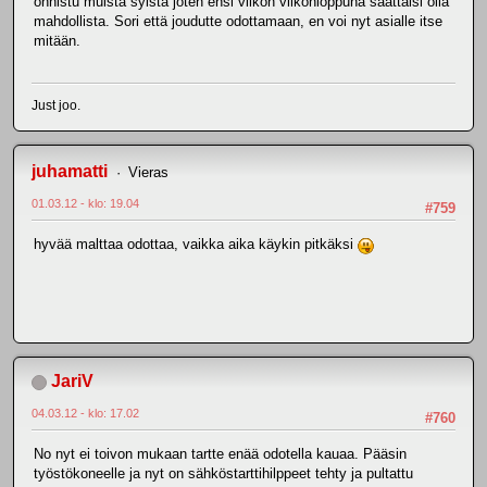
onnistu muista syistä joten ensi viikon viikonloppuna saattaisi olla
mahdollista. Sori että joudutte odottamaan, en voi nyt asialle itse
mitään.
Just joo.
juhamatti
Vieras
01.03.12 - klo: 19.04
#759
hyvää malttaa odottaa, vaikka aika käykin pitkäksi
JariV
04.03.12 - klo: 17.02
#760
No nyt ei toivon mukaan tartte enää odotella kauaa. Pääsin
työstökoneelle ja nyt on sähköstarttihilppeet tehty ja pultattu