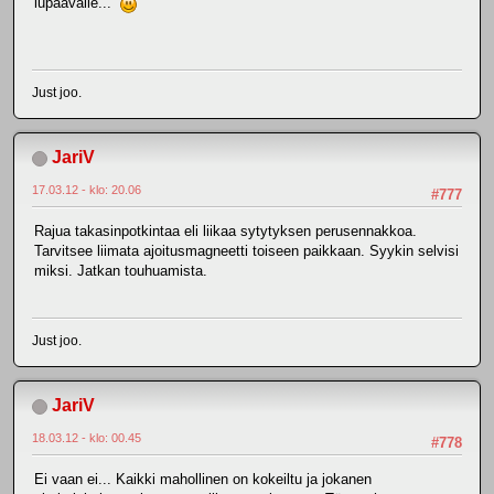
lupaavalle...
Just joo.
JariV
17.03.12 - klo: 20.06
#777
Rajua takasinpotkintaa eli liikaa sytytyksen perusennakkoa.
Tarvitsee liimata ajoitusmagneetti toiseen paikkaan. Syykin selvisi
miksi. Jatkan touhuamista.
Just joo.
JariV
18.03.12 - klo: 00.45
#778
Ei vaan ei... Kaikki mahollinen on kokeiltu ja jokanen