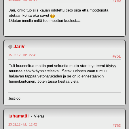
#750
Jari, onko tuo siis kauan odotettu tieto siitä että moottorista
otetaan kohta eka savut
Odotan innolla miltä tuo moottori kuulostaa.
JariV
15.02.12 - klo: 22.41
#751
Tuli kuunneltua mottia pari sekuntia mutta starttisysteemi täytyy
muuttaa sähkökäynnisteiseksi. Satakuutionen vaan tuntuu
haluavan tappaa vetonarukäden ja se on jo ennestäänkin
huonokuntoinen. Joten tässä kestää vielä.
Just joo.
juhamatti
Vieras
23.02.12 - klo: 12.42
#752