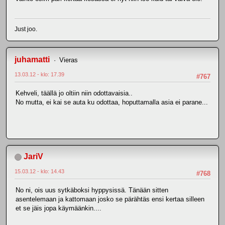
Just joo.
juhamatti
Vieras
13.03.12 - klo: 17.39
#767
Kehveli, täällä jo oltiin niin odottavaisia..
No mutta, ei kai se auta ku odottaa, hoputtamalla asia ei parane...
JariV
15.03.12 - klo: 14.43
#768
No ni, ois uus sytkäboksi hyppysissä. Tänään sitten
asentelemaan ja kattomaan josko se pärähtäs ensi kertaa silleen
et se jäis jopa käymäänkin....