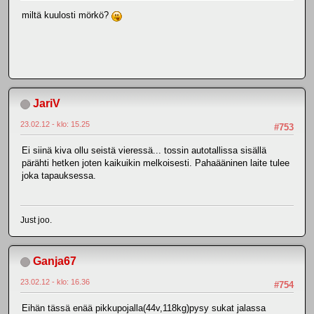
miltä kuulosti mörkö?
JariV
23.02.12 - klo: 15.25
#753
Ei siinä kiva ollu seistä vieressä... tossin autotallissa sisällä
pärähti hetken joten kaikuikin melkoisesti. Pahaääninen laite tulee
joka tapauksessa.
Just joo.
Ganja67
23.02.12 - klo: 16.36
#754
Eihän tässä enää pikkupojalla(44v,118kg)pysy sukat jalassa