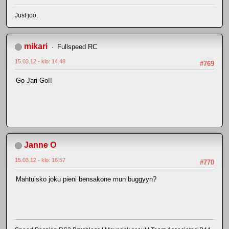
Just joo.
mikari
Fullspeed RC
15.03.12 - klo: 14.48
#769
Go Jari Go!!
Janne O
15.03.12 - klo: 16.57
#770
Mahtuisko joku pieni bensakone mun buggyyn?