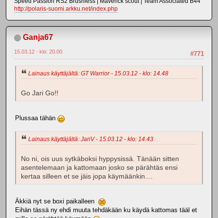
Speed Passion RS2 Brushless | Maverick scout | Team Associated B44
http://polaris-suomi.arkku.net/index.php
Ganja67
15.03.12 - klo: 20.00
#771
Lainaus käyttäjältä: GT Warrior - 15.03.12 - klo: 14.48
Go Jari Go!!
Plussaa tähän
Lainaus käyttäjältä: JariV - 15.03.12 - klo: 14.43
No ni, ois uus sytkäboksi hyppysissä. Tänään sitten
asentelemaan ja kattomaan josko se pärähtäs ensi
kertaa silleen et se jäis jopa käymäänkin....
Äkkiä nyt se boxi paikalleen
Eihän tässä ny ehdi muuta tehdäkään ku käydä kattomas tääl et