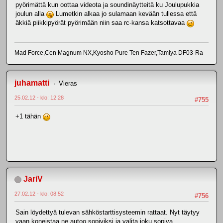
pyörimättä kun oottaa videota ja soundinäytteitä ku Joulupukkia
joulun alla
Lumetkin alkaa jo sulamaan kevään tullessa että
äkkiä piikkipyörät pyörimään niin saa rc-kansa katsottavaa
Mad Force,Cen Magnum NX,Kyosho Pure Ten Fazer,Tamiya DF03-Ra
juhamatti
Vieras
25.02.12 - klo: 12.28
#755
+1 tähän
JariV
27.02.12 - klo: 08.52
#756
Sain löydettyä tulevan sähköstarttisysteemin rattaat. Nyt täytyy
vaan koneistaa ne autoo sopiviksi ja valita joku sopiva