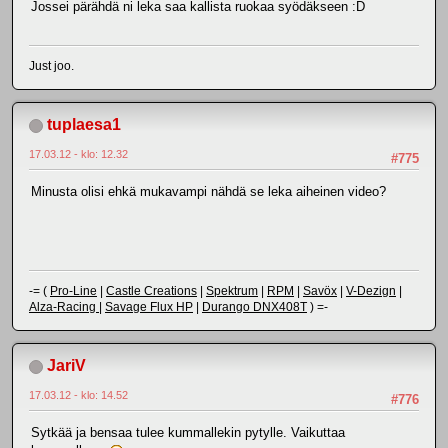
Jossei pärähdä ni leka saa kallista ruokaa syödäkseen :D
Just joo.
tuplaesa1
17.03.12 - klo: 12.32
#775
Minusta olisi ehkä mukavampi nähdä se leka aiheinen video?
-= (
Pro-Line
|
Castle Creations
|
Spektrum
|
RPM
|
Savöx
|
V-Dezign
|
Alza-Racing
|
Savage Flux HP
|
Durango DNX408T
) =-
JariV
17.03.12 - klo: 14.52
#776
Sytkää ja bensaa tulee kummallekin pytylle. Vaikuttaa