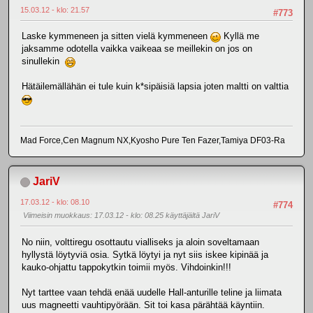
15.03.12 - klo: 21.57
#773
Laske kymmeneen ja sitten vielä kymmeneen
Kyllä me
jaksamme odotella vaikka vaikeaa se meillekin on jos on
sinullekin
Hätäilemällähän ei tule kuin k*sipäisiä lapsia joten maltti on valttia
Mad Force,Cen Magnum NX,Kyosho Pure Ten Fazer,Tamiya DF03-Ra
JariV
17.03.12 - klo: 08.10
#774
Viimeisin muokkaus
: 17.03.12 - klo: 08.25 käyttäjältä JariV
No niin, volttiregu osottautu vialliseks ja aloin soveltamaan
hyllystä löytyviä osia. Sytkä löytyi ja nyt siis iskee kipinää ja
kauko-ohjattu tappokytkin toimii myös. Vihdoinkin!!!
Nyt tarttee vaan tehdä enää uudelle Hall-anturille teline ja liimata
uus magneetti vauhtipyörään. Sit toi kasa pärähtää käyntiin.