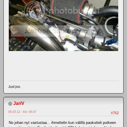
Just joo.
JariV
06.03.12 - klo: 09.07
#762
No johan nyt vastustaa... ihmettelin kun välillä paukutteli putkeen