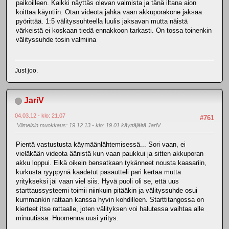
paikoilleen. Kaikki näyttäs olevan valmista ja tänä iltana aion
koittaa käyntiin. Otan videota jahka vaan akkuporakone jaksaa
pyörittää. 1:5 välityssuhteella luulis jaksavan mutta näistä
värkeistä ei koskaan tiedä ennakkoon tarkasti. On tossa toinenkin
välityssuhde tosin valmiina
Just joo.
JariV
04.03.12 - klo: 21.07
#761
Viimeisin muokkaus
: 19.12.13 - klo: 19.01 käyttäjältä JariV
Pientä vastustusta käymäänlähtemisessä... Sori vaan, ei
vieläkään videota äänistä kun vaan paukkui ja sitten akkuporan
akku loppui. Eikä oikein bensatkaan tykänneet nousta kaasariin,
kurkusta ryyppynä kaadetut pasautteli pari kertaa mutta
yritykseksi jäi vaan viel siis. Hyvä puoli oli se, että uus
starttaussysteemi toimii niinkuin pitääkin ja välityssuhde osui
kummankin rattaan kanssa hyvin kohdilleen. Starttitangossa on
kierteet itse rattaalle, joten välityksen voi halutessa vaihtaa alle
minuutissa. Huomenna uusi yritys.