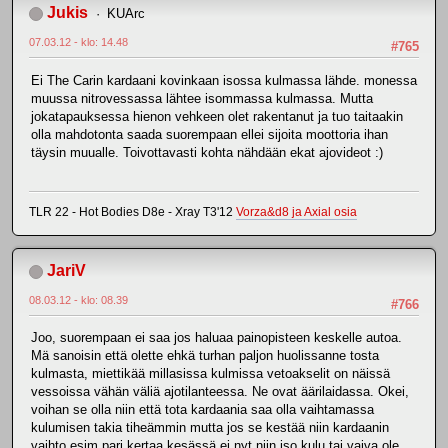
Jukis
KUArc
07.03.12 - klo: 14.48
#765
Ei The Carin kardaani kovinkaan isossa kulmassa lähde. monessa
muussa nitrovessassa lähtee isommassa kulmassa. Mutta
jokatapauksessa hienon vehkeen olet rakentanut ja tuo taitaakin
olla mahdotonta saada suorempaan ellei sijoita moottoria ihan
täysin muualle. Toivottavasti kohta nähdään ekat ajovideot :)
TLR 22 - Hot Bodies D8e - Xray T3'12
Vorza&d8 ja Axial osia
JariV
08.03.12 - klo: 08.39
#766
Joo, suorempaan ei saa jos haluaa painopisteen keskelle autoa.
Mä sanoisin että olette ehkä turhan paljon huolissanne tosta
kulmasta, miettikää millasissa kulmissa vetoakselit on näissä
vessoissa vähän väliä ajotilanteessa. Ne ovat äärilaidassa. Okei,
voihan se olla niin että tota kardaania saa olla vaihtamassa
kulumisen takia tiheämmin mutta jos se kestää niin kardaanin
vaihto esim pari kertaa kesässä ei nyt niin iso kulu tai vaiva ole.