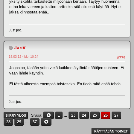
yksityiskohta tarkastettu miljoonaan kertaan. Täytyy huomenna
ottaa leka viereen ja kattoo tartteeks sitä oikeesti käyttää. Nyt ei
jaksa kiinnostaa enää...
Just joo.
JariV
18.03.12 - klo: 10.24
#779
Joopajoo, tänään yritin vielä kaikkee älytöntä säätöjen suhteen. Ei
vaan lähde käyntiin.
Ei tästä aiheesta enempää toistaseks. En tiedä mitä enää tehdä.
Just joo.
1
...
23
24
25
26
27
Sivuja
SIIRRY YLÖS
28
29
...
37
KÄYTTÄJÄN TOIMET