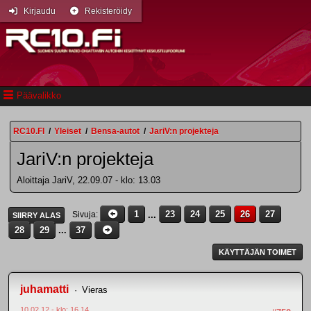
Kirjaudu
Rekisteröidy
Päävalikko
RC10.FI
/
Yleiset
/
Bensa-autot
/
JariV:n projekteja
JariV:n projekteja
Aloittaja JariV, 22.09.07 - klo: 13.03
1
...
23
24
25
26
27
Sivuja
SIIRRY ALAS
28
29
...
37
KÄYTTÄJÄN TOIMET
juhamatti
Vieras
10.02.12 - klo: 16.14