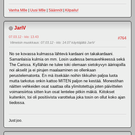
Vanha M8e
|
Uusi M8e
|
Säännöt
|
Kilpailu!
JariV
07.03.12 - klo: 13.43
#764
Viimeisin muokkaus
: 07.03.12 - klo: 14.07 käyttäjältä JariV
No se kovassa kulmassa lähtevä kardaani on takakardaani.
Samanlaisia kulmia on mm. Losin uudessa bensavehkeessä sekä
The Carissa. Kyllähän ne tulee toki olemaan sietokyvyn äärirajoilla
noi akselit ja ei pirujen maalaaminen oo ollenkaan
perustelematonta. En mä itsekään noihin tikkuihin paljoa luota
mutta tarkotus onkin kattoo MITEN paljon ne kestää. Monestihan
näitten vehkeiden osat saattaa olla ylimitotettuja joten päivittelen
voimansiirtoa sitten kun osat lentelee pitkin mäkiä. Kiitokset
kuitenkin, toi oli positiivista varottelua joka tosin on ollut koko ajan
tiedossa.
Just joo.