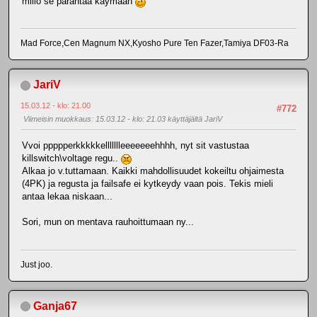
millo se pärähtää käymään
Mad Force,Cen Magnum NX,Kyosho Pure Ten Fazer,Tamiya DF03-Ra
JariV
15.03.12 - klo: 21.00
#772
Viimeisin muokkaus
: 15.03.12 - klo: 21.03 käyttäjältä JariV
Vvoi ppppperkkkkkellllllleeeeeeehhhh, nyt sit vastustaa
killswitch\voltage regu..
Alkaa jo v.tuttamaan. Kaikki mahdollisuudet kokeiltu ohjaimesta
(4PK) ja regusta ja failsafe ei kytkeydy vaan pois. Tekis mieli
antaa lekaa niskaan...
Sori, mun on mentava rauhoittumaan ny...
Just joo.
Ganja67