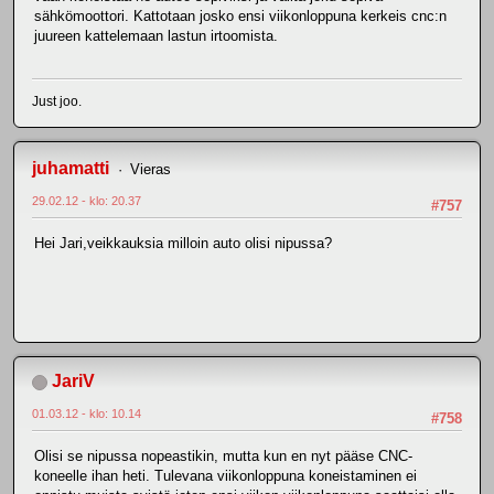
sähkömoottori. Kattotaan josko ensi viikonloppuna kerkeis cnc:n
juureen kattelemaan lastun irtoomista.
Just joo.
juhamatti
Vieras
29.02.12 - klo: 20.37
#757
Hei Jari,veikkauksia milloin auto olisi nipussa?
JariV
01.03.12 - klo: 10.14
#758
Olisi se nipussa nopeastikin, mutta kun en nyt pääse CNC-
koneelle ihan heti. Tulevana viikonloppuna koneistaminen ei